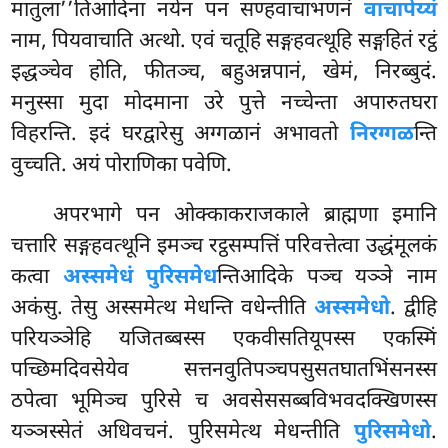
मातुला’’तिआदिना नयेन पन सण्हवाचाभणनं
वाचापेय्यं
नाम, पियवाचाति अत्थो. एवं चतूहि सङ्गहवत्थूहि सङ्गहितं रट्ठं
इद्धञ्चेव होति, फीतञ्च, बहुअन्नपानं, खेमं, निरब्बुदं.
मनुस्सा मुदा मोदमाना उरे पुत्ते नच्चेन्ता अपारुतघरा
विहरन्ति. इदं घरद्वारेसु अग्गळानं अभावतो
निरग्गळ
न्ति
वुच्चति. अयं पोराणिका पवेणि.
अपरभागे पन ओक्काकराजकाले ब्राह्मणा इमानि
चत्तारि
सङ्गहवत्थूनि इमञ्च रट्ठसम्पत्तिं परिवत्तेत्वा उद्धंमूलकं
कत्वा
अस्समेधं पुरिसमेध
न्तिआदिके पञ्च यञ्ञे नाम
अकंसु. तेसु अस्समेत्थ मेधन्ति वधेन्तीति
अस्समेधो
. द्वीहि
परियञ्ञेहि यजितब्बस्स एकवीसतियूपस्स एकस्मिं
पच्छिमदिवसेयेव सत्तनवुतिपञ्चपसुसतघातभिंसनस्स
ठपेत्वा भूमिञ्च पुरिसे च अवसेससब्बविभवदक्खिणस्स
यञ्ञस्सेतं अधिवचनं. पुरिसमेत्थ मेधन्तीति
पुरिसमेधो
.