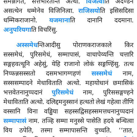
समन्नागतं, सत्तभरितन्ति अत्थो.
विजेत्वा
ति अदण्डेन
असत्थेन धम्मेनेव विजिनित्वा.
राजिसयो
ति इसिसदिसा
धम्मिकराजानो.
यजमाना
ति दानानि ददमाना.
अनुपरियगा
ति विचरिंसु.
अस्समेध
न्तिआदीसु पोराणकराजकाले किर
सस्समेधं, पुरिसमेधं, सम्मापासं, वाचापेय्यन्ति चत्तारि
सङ्गहवत्थूनि अहेसुं, येहि राजानो
लोकं सङ्गण्हिंसु. तत्थ
निप्फन्नसस्सतो दसमभागग्गहणं
सस्समेधं
नाम,
सस्ससम्पादने मेधाविताति अत्थो. महायोधानं छमासिकं
भत्तवेतनानुप्पदानं
पुरिसमेधं
नाम, पुरिससङ्गण्हने
मेधाविताति अत्थो. दलिद्दमनुस्सानं हत्थतो लेखं गहेत्वा तीणि
वस्सानि विना वड्ढिया सहस्सद्विसहस्समत्तधनानुप्पदानं
सम्मापासं
नाम. तञ्हि सम्मा मनुस्से पासेति हदये बन्धित्वा
विय ठपेति, तस्मा सम्मापासन्ति वुच्चति. ‘‘तात,