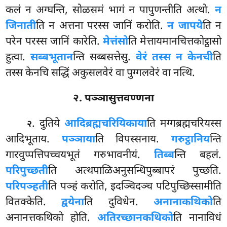
कलं न अग्घन्ति, सोळसमं भागं न पापुणन्तीति अत्थो.
न
जिनाती
ति न अत्तना परस्स जानिं करोति.
न जापये
ति न
परेन परस्स जानिं कारेति.
मेत्तंसो
ति मेत्तायमानचित्तकोट्ठासो
हुत्वा.
सब्बभूतान
न्ति सब्बसत्तेसु.
वेरं तस्स न केनची
ति
तस्स केनचि सद्धिं अकुसलवेरं वा पुग्गलवेरं वा नत्थि.
२. पञ्ञासुत्तवण्णना
. दुतिये
आदिब्रह्मचरियिकाया
ति मग्गब्रह्मचरियस्स
२
आदिभूताय.
पञ्ञाया
ति विपस्सनाय.
गरुट्ठानिय
न्ति
गारवुप्पत्तिपच्चयभूतं गरुभावनीयं.
तिब्ब
न्ति बहलं.
परिपुच्छती
ति अत्थपाळिअनुसन्धिपुब्बापरं पुच्छति.
परिपञ्हती
ति पञ्हं करोति, इदञ्चिदञ्च पटिपुच्छिस्सामीति
वितक्केति.
द्वयेना
ति दुविधेन.
अनानाकथिको
ति
अनानत्तकथिको होति.
अतिरच्छानकथिको
ति नानाविधं