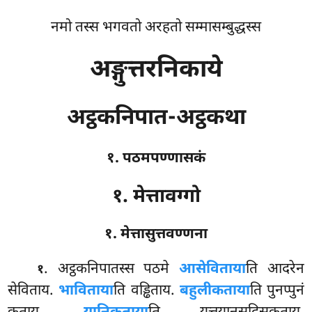
नमो तस्स भगवतो अरहतो सम्मासम्बुद्धस्स
अङ्गुत्तरनिकाये
अट्ठकनिपात-अट्ठकथा
१. पठमपण्णासकं
१. मेत्तावग्गो
१. मेत्तासुत्तवण्णना
. अट्ठकनिपातस्स
पठमे
आसेविताया
ति आदरेन
१
सेविताय.
भाविताया
ति वड्ढिताय.
बहुलीकताया
ति पुनप्पुनं