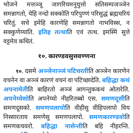
भोजने मत्तञ्ञू जागरियमनुयुत्तो सतिसम्पजञ्ञेन
समन्नागतो, येहि नन्दो सक्कोति परिपुण्णं परिसुद्धं ब्रह्मचरियं
चरितुं. सचे इमेहि कारणेहि समन्नागतो नाभविस्स, न
सक्कुणेय्याति.
इतिह तत्था
ति एवं तत्थ. इमस्मिं सुत्ते
वट्टमेव कथितं.
१०. कारण्डवसुत्तवण्णना
. दसमे
अञ्ञेनाञ्ञं पटिचरती
ति अञ्ञेन कारणेन
१०
वचनेन वा अञ्ञं कारणं वचनं वा पटिच्छादेति.
बहिद्धा कथं
अपनामेती
ति बाहिरतो अञ्ञं आगन्तुककथं ओतारेति.
अपनेय्येसो
ति अपनेय्यो नीहरितब्बो एस.
समणदूसी
ति
समणदूसको.
समणपलापो
ति वीहीसु वीहिपलापो विय
निस्सारताय समणेसु समणपलापो.
समणकारण्डवो
ति
समणकचवरो.
बहिद्धा नासेन्ती
ति बहि नीहरन्ति.