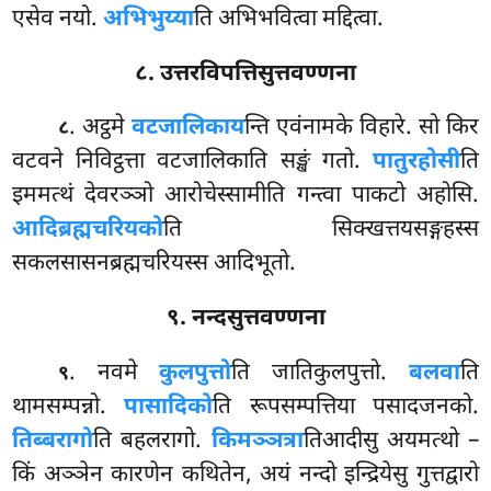
एसेव नयो.
अभिभुय्या
ति अभिभवित्वा मद्दित्वा.
८. उत्तरविपत्तिसुत्तवण्णना
. अट्ठमे
वटजालिकाय
न्ति एवंनामके विहारे. सो किर
८
वटवने निविट्ठत्ता वटजालिकाति सङ्खं गतो.
पातुरहोसी
ति
इममत्थं देवरञ्ञो आरोचेस्सामीति गन्त्वा पाकटो अहोसि.
आदिब्रह्मचरियको
ति सिक्खत्तयसङ्गहस्स
सकलसासनब्रह्मचरियस्स आदिभूतो.
९. नन्दसुत्तवण्णना
. नवमे
कुलपुत्तो
ति जातिकुलपुत्तो.
बलवा
ति
९
थामसम्पन्नो.
पासादिको
ति
रूपसम्पत्तिया पसादजनको.
तिब्बरागो
ति बहलरागो.
किमञ्ञत्रा
तिआदीसु अयमत्थो –
किं अञ्ञेन कारणेन
कथितेन, अयं नन्दो इन्द्रियेसु गुत्तद्वारो