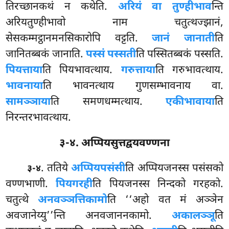
तिरच्छानकथं न कथेति.
अरियं वा तुण्हीभाव
न्ति
अरियतुण्हीभावो नाम चतुत्थज्झानं,
सेसकम्मट्ठानमनसिकारोपि वट्टति.
जानं जानाती
ति
जानितब्बकं जानाति.
पस्सं पस्सती
ति पस्सितब्बकं पस्सति.
पियत्ताया
ति
पियभावत्थाय.
गरुत्ताया
ति गरुभावत्थाय.
भावनाया
ति भावनत्थाय गुणसम्भावनाय वा.
सामञ्ञाया
ति समणधम्मत्थाय.
एकीभावाया
ति
निरन्तरभावत्थाय.
३-४. अप्पियसुत्तद्वयवण्णना
. ततिये
अप्पियपसंसी
ति अप्पियजनस्स पसंसको
३-४
वण्णभाणी.
पियगरही
ति पियजनस्स
निन्दको गरहको.
चतुत्थे
अनवञ्ञत्तिकामो
ति ‘‘अहो वत मं अञ्ञेन
अवजानेय्यु’’न्ति अनवजाननकामो.
अकालञ्ञू
ति