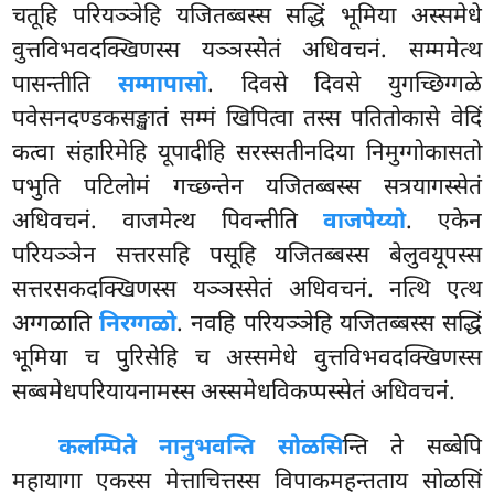
चतूहि परियञ्ञेहि यजितब्बस्स सद्धिं भूमिया अस्समेधे
वुत्तविभवदक्खिणस्स यञ्ञस्सेतं अधिवचनं. सम्ममेत्थ
पासन्तीति
सम्मापासो
. दिवसे दिवसे युगच्छिग्गळे
पवेसनदण्डकसङ्खातं सम्मं खिपित्वा तस्स पतितोकासे वेदिं
कत्वा संहारिमेहि यूपादीहि सरस्सतीनदिया निमुग्गोकासतो
पभुति पटिलोमं गच्छन्तेन यजितब्बस्स सत्रयागस्सेतं
अधिवचनं. वाजमेत्थ पिवन्तीति
वाजपेय्यो
. एकेन
परियञ्ञेन सत्तरसहि पसूहि यजितब्बस्स बेलुवयूपस्स
सत्तरसकदक्खिणस्स यञ्ञस्सेतं अधिवचनं. नत्थि एत्थ
अग्गळाति
निरग्गळो
. नवहि परियञ्ञेहि यजितब्बस्स
सद्धिं
भूमिया च पुरिसेहि च अस्समेधे वुत्तविभवदक्खिणस्स
सब्बमेधपरियायनामस्स अस्समेधविकप्पस्सेतं अधिवचनं.
कलम्पि
ते नानुभवन्ति सोळसि
न्ति ते सब्बेपि
महायागा एकस्स मेत्ताचित्तस्स विपाकमहन्तताय सोळसिं