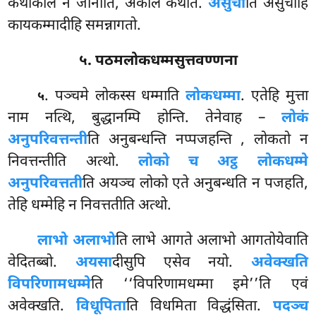
कथाकालं न जानाति, अकाले कथेति.
असुची
ति असुचीहि
कायकम्मादीहि समन्नागतो.
५. पठमलोकधम्मसुत्तवण्णना
. पञ्चमे लोकस्स धम्माति
लोकधम्मा
. एतेहि मुत्ता
५
नाम नत्थि, बुद्धानम्पि होन्ति. तेनेवाह –
लोकं
अनुपरिवत्तन्ती
ति अनुबन्धन्ति नप्पजहन्ति
, लोकतो न
निवत्तन्तीति अत्थो.
लोको च अट्ठ लोकधम्मे
अनुपरिवत्तती
ति अयञ्च लोको एते अनुबन्धति न पजहति,
तेहि धम्मेहि न निवत्ततीति अत्थो.
लाभो अलाभो
ति लाभे आगते अलाभो आगतोयेवाति
वेदितब्बो.
अयसा
दीसुपि एसेव नयो.
अवेक्खति
विपरिणामधम्मे
ति ‘‘विपरिणामधम्मा इमे’’ति एवं
अवेक्खति.
विधूपिता
ति
विधमिता विद्धंसिता.
पदञ्च