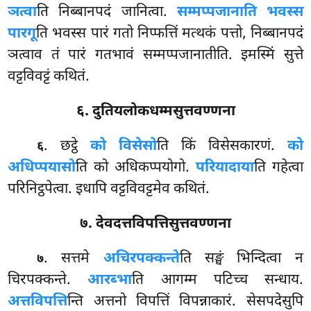
ञत्वा
ति निब्बानपदं जानित्वा.
सम्मप्पजानाति भवस्स
पारगू
ति भवस्स पारं गतो निप्फत्तिं मत्थकं पत्तो, निब्बानपदं
ञत्वाव तं पारं गतभावं सम्मप्पजानातीति. इमस्मिं सुत्ते
वट्टविवट्टं कथितं.
६. दुतियलोकधम्मसुत्तवण्णना
. छट्ठे
को विसेसो
ति किं विसेसकारणं.
को
६
अधिप्पयासो
ति को अधिकप्पयोगो.
परियादाया
ति गहेत्वा
परिनिट्ठपेत्वा. इधापि वट्टविवट्टमेव कथितं.
७. देवदत्तविपत्तिसुत्तवण्णना
. सत्तमे
अचिरपक्कन्ते
ति सङ्घं भिन्दित्वा न
७
चिरपक्कन्ते.
आरब्भा
ति आगम्म पटिच्च सन्धाय.
अत्तविपत्ति
न्ति अत्तनो विपत्तिं विपन्नाकारं. सेसपदेसुपि