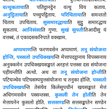
कताय.
यानिकताया
ति युत्तयानसदिसकताय.
वत्थुकताया
ति पतिट्ठानट्ठेन वत्थु विय कताय.
अनुट्ठिताया
ति पच्चुपट्ठिताय.
परिचिताया
ति समन्ततो
चिताय उपचिताय.
सुसमारद्धाया
ति सुट्ठु समारद्धाय
सुकताय.
आनिसंसा
ति गुणा.
सुखं सुपती
तिआदीसु यं
वत्तब्बं, तं एकादसकनिपाते वक्खाम.
अप्पमाण
न्ति
फरणवसेन अप्पमाणं.
तनू संयोजना
होन्ति, पस्सतो उपधिक्खय
न्ति मेत्तापदट्ठानाय विपस्सनाय
अनुक्कमेन उपधिक्खयसङ्खातं अरहत्तं पत्तस्स दस संयोजना
पहीयन्तीति अत्थो. अथ वा
तनू संयोजना होन्ती
ति
पटिघञ्चेव पटिघसम्पयुत्तसंयोजना च तनुका होन्ति.
पस्सतो
उपधिक्खय
न्ति तेसंयेव किलेसूपधीनं खयसङ्खातं मेत्तं
अधिगमवसेन पस्सन्तस्स.
कुसली तेन होती
ति तेन
मेत्तायनेन कुसलो होति.
सत्तसण्ड
न्ति
सत्तसङ्खातेन सण्डेन