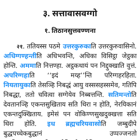
३. सत्तावासवग्गो
१. तिठानसुत्तवण्णना
. ततियस्स
पठमे
उत्तरकुरुका
ति उत्तरकुरुवासिनो.
२१
अधिग्गण्हन्ती
ति अधिभवन्ति, अधिका विसिट्ठा जेट्ठका
होन्ति.
अममा
ति नित्तण्हा. अट्ठकथायं पन निद्दुक्खाति वुत्तं.
अपरिग्गहा
ति ‘‘इदं मय्ह’’न्ति परिग्गहरहिता.
नियतायुका
ति तेसञ्हि निबद्धं आयु वस्ससहस्समेव, गतिपि
निबद्धा, ततो चवित्वा सग्गेयेव निब्बत्तन्ति.
सतिमन्तो
ति
देवतानञ्हि एकन्तसुखिताय सति थिरा न होति, नेरयिकानं
एकन्तदुक्खिताय. इमेसं पन वोकिण्णसुखदुक्खत्ता सति
थिरा होति.
इध ब्रह्मचरियवासो
ति जम्बुदीपे
बुद्धपच्चेकबुद्धानं उप्पज्जनतो