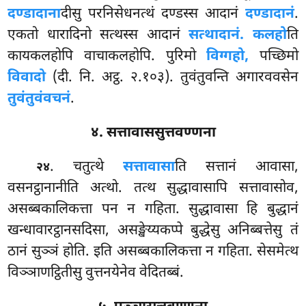
दण्डादाना
दीसु परनिसेधनत्थं दण्डस्स आदानं
दण्डादानं
.
एकतो धारादिनो सत्थस्स आदानं
सत्थादानं. कलहो
ति
कायकलहोपि वाचाकलहोपि. पुरिमो
विग्गहो,
पच्छिमो
विवादो
(दी. नि. अट्ठ. २.१०३). तुवंतुवन्ति अगारववसेन
तुवंतुवंवचनं
.
४. सत्तावाससुत्तवण्णना
. चतुत्थे
सत्तावासा
ति सत्तानं आवासा,
२४
वसनट्ठानानीति अत्थो. तत्थ सुद्धावासापि सत्तावासोव,
असब्बकालिकत्ता पन न गहिता. सुद्धावासा हि बुद्धानं
खन्धावारट्ठानसदिसा, असङ्खेय्यकप्पे बुद्धेसु अनिब्बत्तेसु तं
ठानं सुञ्ञं होति. इति असब्बकालिकत्ता न गहिता. सेसमेत्थ
विञ्ञाणट्ठितीसु वुत्तनयेनेव वेदितब्बं.