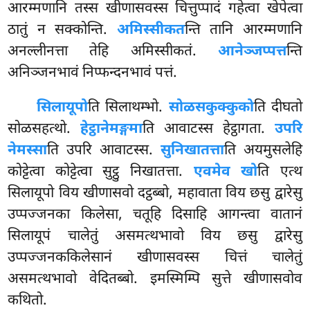
आरम्मणानि तस्स खीणासवस्स चित्तुप्पादं गहेत्वा खेपेत्वा
ठातुं न सक्कोन्ति.
अमिस्सीकत
न्ति तानि आरम्मणानि
अनल्लीनत्ता तेहि अमिस्सीकतं.
आनेञ्जप्पत्त
न्ति
अनिञ्जनभावं निप्फन्दनभावं पत्तं.
सिलायूपो
ति सिलाथम्भो.
सोळसकुक्कुको
ति दीघतो
सोळसहत्थो.
हेट्ठानेमङ्गमा
ति आवाटस्स हेट्ठागता.
उपरि
नेमस्सा
ति उपरि आवाटस्स.
सुनिखातत्ता
ति अयमुसलेहि
कोट्टेत्वा कोट्टेत्वा सुट्ठु निखातत्ता.
एवमेव खो
ति एत्थ
सिलायूपो विय खीणासवो दट्ठब्बो, महावाता विय छसु द्वारेसु
उप्पज्जनका किलेसा, चतूहि दिसाहि आगन्त्वा वातानं
सिलायूपं चालेतुं असमत्थभावो विय छसु द्वारेसु
उप्पज्जनककिलेसानं खीणासवस्स चित्तं चालेतुं
असमत्थभावो वेदितब्बो. इमस्मिम्पि सुत्ते खीणासवोव
कथितो.