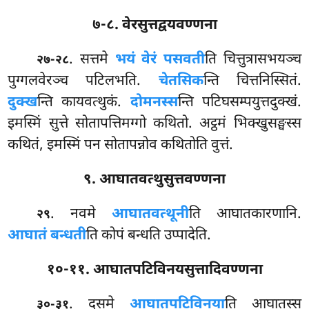
७-८. वेरसुत्तद्वयवण्णना
. सत्तमे
भयं वेरं पसवती
ति चित्तुत्रासभयञ्च
२७-२८
पुग्गलवेरञ्च पटिलभति.
चेतसिक
न्ति चित्तनिस्सितं.
दुक्ख
न्ति कायवत्थुकं.
दोमनस्स
न्ति
पटिघसम्पयुत्तदुक्खं.
इमस्मिं
सुत्ते सोतापत्तिमग्गो कथितो. अट्ठमं भिक्खुसङ्घस्स
कथितं, इमस्मिं पन सोतापन्नोव कथितोति वुत्तं.
९. आघातवत्थुसुत्तवण्णना
. नवमे
आघातवत्थूनी
ति आघातकारणानि.
२९
आघातं बन्धती
ति कोपं बन्धति उप्पादेति.
१०-११. आघातपटिविनयसुत्तादिवण्णना
. दसमे
आघातपटिविनया
ति आघातस्स
३०-३१