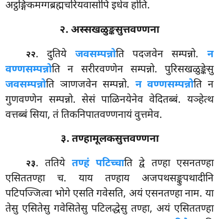
अट्ठङ्गिकमग्गब्रह्मचरियवासोपि इधेव होति.
२. अस्सखळुङ्कसुत्तवण्णना
. दुतिये
जवसम्पन्नो
ति पदजवेन सम्पन्नो.
न
२२
वण्णसम्पन्नो
ति न सरीरवण्णेन सम्पन्नो. पुरिसखळुङ्केसु
जवसम्पन्नो
ति ञाणजवेन सम्पन्नो.
न वण्णसम्पन्नो
ति न
गुणवण्णेन सम्पन्नो. सेसं पाळिनयेनेव वेदितब्बं. यञ्हेत्थ
वत्तब्बं सिया, तं तिकनिपातवण्णनायं वुत्तमेव.
३. तण्हामूलकसुत्तवण्णना
. ततिये
तण्हं पटिच्चा
ति द्वे तण्हा एसनतण्हा
२३
एसिततण्हा च. याय तण्हाय अजपथसङ्कुपथादीनि
पटिपज्जित्वा
भोगे एसति गवेसति, अयं एसनतण्हा नाम. या
तेसु एसितेसु गवेसितेसु पटिलद्धेसु तण्हा, अयं एसिततण्हा