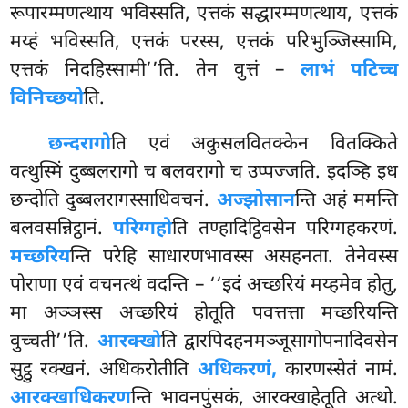
रूपारम्मणत्थाय भविस्सति, एत्तकं सद्धारम्मणत्थाय, एत्तकं
मय्हं भविस्सति, एत्तकं परस्स, एत्तकं परिभुञ्जिस्सामि,
एत्तकं निदहिस्सामी’’ति. तेन वुत्तं –
लाभं पटिच्च
विनिच्छयो
ति.
छन्दरागो
ति
एवं अकुसलवितक्केन वितक्किते
वत्थुस्मिं दुब्बलरागो च बलवरागो च उप्पज्जति. इदञ्हि इध
छन्दोति दुब्बलरागस्साधिवचनं.
अज्झोसान
न्ति अहं ममन्ति
बलवसन्निट्ठानं.
परिग्गहो
ति तण्हादिट्ठिवसेन परिग्गहकरणं.
मच्छरिय
न्ति परेहि साधारणभावस्स असहनता. तेनेवस्स
पोराणा एवं वचनत्थं वदन्ति – ‘‘इदं अच्छरियं मय्हमेव होतु,
मा अञ्ञस्स अच्छरियं होतूति पवत्तत्ता मच्छरियन्ति
वुच्चती’’ति.
आरक्खो
ति द्वारपिदहनमञ्जूसागोपनादिवसेन
सुट्ठु रक्खनं. अधिकरोतीति
अधिकरणं,
कारणस्सेतं नामं.
आरक्खाधिकरण
न्ति भावनपुंसकं, आरक्खाहेतूति अत्थो.