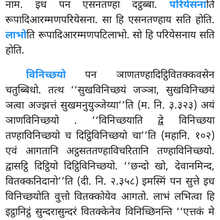
नाम. इध पन एसनतण्हा दट्ठब्बा.
परियेसना
ति
रूपादिआरम्मणपरियेसना. सा हि एसनतण्हाय सति होति.
लाभो
ति रूपादिआरम्मणपटिलाभो. सो हि परियेसनाय सति
होति.
विनिच्छयो
पन ञाणतण्हादिट्ठिवितक्कवसेन
चतुब्बिधो. तत्थ ‘‘सुखविनिच्छयं जञ्ञा, सुखविनिच्छयं
ञत्वा अज्झत्तं सुखमनुयुञ्जेय्या’’ति (म. नि. ३.३२३) अयं
ञाणविनिच्छयो
. ‘‘विनिच्छयाति द्वे विनिच्छया
तण्हाविनिच्छयो च दिट्ठिविनिच्छयो चा’’ति (महानि. १०२)
एवं आगतानि अट्ठसततण्हाविचरितानि तण्हाविनिच्छयो.
द्वासट्ठि दिट्ठियो दिट्ठिविनिच्छयो. ‘‘छन्दो खो, देवानमिन्द,
वितक्कनिदानो’’ति (दी. नि. २.३५८) इमस्मिं पन सुत्ते इध
विनिच्छयोति वुत्तो वितक्कोयेव आगतो. लाभं लभित्वा हि
इट्ठानिट्ठं सुन्दरासुन्दरं वितक्केनेव विनिच्छिनन्ति ‘‘एत्तकं मे