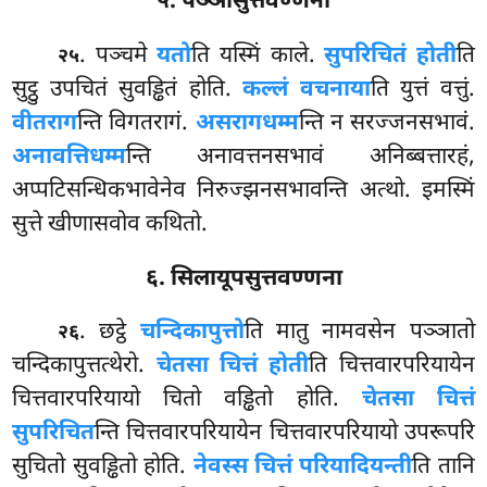
५. पञ्ञासुत्तवण्णना
. पञ्चमे
यतो
ति यस्मिं काले.
सुपरिचितं होती
ति
२५
सुट्ठु उपचितं सुवड्ढितं होति.
कल्लं वचनाया
ति युत्तं वत्तुं.
वीतराग
न्ति विगतरागं.
असरागधम्म
न्ति न सरज्जनसभावं.
अनावत्तिधम्म
न्ति अनावत्तनसभावं अनिब्बत्तारहं,
अप्पटिसन्धिकभावेनेव निरुज्झनसभावन्ति अत्थो. इमस्मिं
सुत्ते खीणासवोव कथितो.
६. सिलायूपसुत्तवण्णना
. छट्ठे
चन्दिकापुत्तो
ति मातु नामवसेन पञ्ञातो
२६
चन्दिकापुत्तत्थेरो.
चेतसा चित्तं होती
ति चित्तवारपरियायेन
चित्तवारपरियायो चितो वड्ढितो होति.
चेतसा चित्तं
सुपरिचित
न्ति चित्तवारपरियायेन चित्तवारपरियायो उपरूपरि
सुचितो सुवड्ढितो होति.
नेवस्स चित्तं परियादियन्ती
ति तानि