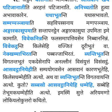
. अट्ठमे
बलानी
ति ञाणबलानि.
आसवानं खयं
२८
पटिजानाती
ति अरहत्तं पटिजानाति.
अनिच्चतो
ति हुत्वा
अभावाकारेन.
यथाभूत
न्ति यथासभावतो.
सम्मप्पञ्ञाया
ति सहविपस्सनाय मग्गपञ्ञाय.
अङ्गारकासूपमा
ति
सन्तापनट्ठेन अङ्गारकासुया उपमिता इमे
कामाति.
विवेकनिन्न
न्ति फलसमापत्तिवसेन निब्बाननिन्नं.
विवेकट्ठ
न्ति किलेसेहि वज्जितं दूरीभूतं वा.
नेक्खम्माभिरत
न्ति पब्बज्जाभिरतं.
ब्यन्तिभूत
न्ति
विगतन्तभूतं एकदेसेनापि अनल्लीनं विसंयुत्तं विसंसट्ठं.
आसवट्ठानियेही
ति सम्पयोगवसेन आसवानं कारणभूतेहि,
किलेसधम्मेहीति
अत्थो. अथ वा
ब्यन्तिभूत
न्ति विगतवायन्ति
अत्थो. कुतो?
सब्बसो आसवट्ठानियेहि धम्मेहि,
सब्बेहि
तेभूमकधम्मेहीति अत्थो. इमस्मिं सुत्ते अरियमग्गो
लोकियलोकुत्तरो कथितो.