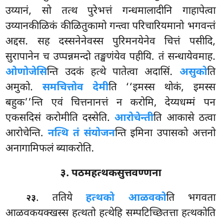
उय्यानं, सो तत्थ पुरेभत्तं गन्धमालादीनि गाहापेत्वा
उय्यानकीळिकं कीळितुकामो गन्त्वा परिचारियमानो भगवन्तं
अद्दस. सह दस्सनेनेवस्स पुरिमनयेनेव चित्तं पसीदि,
सुरापानेन च उप्पन्नमन्दो तङ्खणंयेव पहीयि. तं सन्धायेवमाह.
ओणोजेसि
न्ति उदकं हत्थे पातेत्वा अदासिं.
असुको
ति
अमुको.
समचित्तोव देमी
ति ‘‘इमस्स थोकं, इमस्स
बहुक’’न्ति एवं चित्तनानत्तं न करोमि, देय्यधम्मं पन
एकसदिसं करोमीति दस्सेति.
आरोचेन्ती
ति
आकासे ठत्वा
आरोचेन्ति.
नत्थि तं संयोजन
न्ति इमिना उपासको अत्तनो
अनागामिफलं ब्याकरोति.
३. पठमहत्थकसुत्तवण्णना
. ततिये
हत्थको आळवको
ति भगवता
२३
आळवकयक्खस्स हत्थतो हत्थेहि सम्पटिच्छितत्ता हत्थकोति