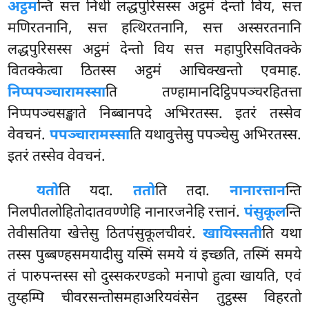
अट्ठम
न्ति सत्त निधी लद्धपुरिसस्स अट्ठमं देन्तो विय, सत्त
मणिरतनानि, सत्त हत्थिरतनानि, सत्त अस्सरतनानि
लद्धपुरिसस्स अट्ठमं देन्तो विय सत्त महापुरिसवितक्के
वितक्केत्वा ठितस्स अट्ठमं आचिक्खन्तो एवमाह.
निप्पपञ्चारामस्सा
ति
तण्हामानदिट्ठिपपञ्चरहितत्ता
निप्पपञ्चसङ्खाते निब्बानपदे अभिरतस्स. इतरं तस्सेव
वेवचनं.
पपञ्चारामस्सा
ति यथावुत्तेसु पपञ्चेसु अभिरतस्स.
इतरं तस्सेव वेवचनं.
यतो
ति यदा.
ततो
ति तदा.
नानारत्तान
न्ति
निलपीतलोहितोदातवण्णेहि नानारजनेहि रत्तानं.
पंसुकूल
न्ति
तेवीसतिया खेत्तेसु ठितपंसुकूलचीवरं.
खायिस्सती
ति यथा
तस्स पुब्बण्हसमयादीसु यस्मिं समये यं इच्छति, तस्मिं समये
तं पारुपन्तस्स सो दुस्सकरण्डको मनापो हुत्वा खायति, एवं
तुय्हम्पि चीवरसन्तोसमहाअरियवंसेन तुट्ठस्स विहरतो