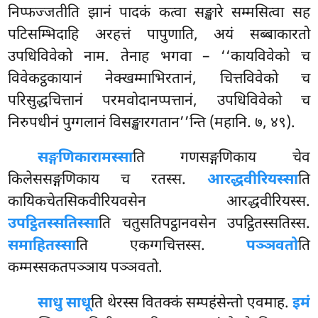
निप्फज्जतीति झानं पादकं कत्वा सङ्खारे सम्मसित्वा सह
पटिसम्भिदाहि अरहत्तं पापुणाति, अयं सब्बाकारतो
उपधिविवेको नाम. तेनाह भगवा – ‘‘कायविवेको च
विवेकट्ठकायानं नेक्खम्माभिरतानं, चित्तविवेको च
परिसुद्धचित्तानं परमवोदानप्पत्तानं, उपधिविवेको च
निरुपधीनं पुग्गलानं विसङ्खारगतान’’न्ति (महानि. ७, ४९).
सङ्गणिकारामस्सा
ति
गणसङ्गणिकाय चेव
किलेससङ्गणिकाय च रतस्स.
आरद्धवीरियस्सा
ति
कायिकचेतसिकवीरियवसेन आरद्धवीरियस्स.
उपट्ठितस्सतिस्सा
ति चतुसतिपट्ठानवसेन उपट्ठितस्सतिस्स.
समाहितस्सा
ति एकग्गचित्तस्स.
पञ्ञवतो
ति
कम्मस्सकतपञ्ञाय पञ्ञवतो.
साधु साधू
ति थेरस्स वितक्कं सम्पहंसेन्तो एवमाह.
इमं