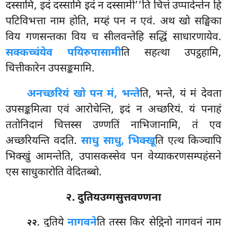
दस्सामि, इदं दस्सामि इदं न दस्सामी’’ति चित्तं उप्पादेन्तेन हि
पटिविभत्ता नाम होति, मय्हं पन न एवं. अथ खो सङ्घिका
विय गणसन्तका विय च सीलवन्तेहि सद्धिं साधारणायेव.
सक्कच्चंयेव पयिरुपासामी
ति सहत्था उपट्ठहामि,
चित्तीकारेन उपसङ्कमामि.
अनच्छरियं खो पन मं, भन्ते
ति, भन्ते, यं मं देवता
उपसङ्कमित्वा एवं आरोचेन्ति, इदं न अच्छरियं. यं पनाहं
ततोनिदानं चित्तस्स उण्णतिं नाभिजानामि, तं एव
अच्छरियन्ति
वदति.
साधु साधु, भिक्खू
ति एत्थ किञ्चापि
भिक्खुं आमन्तेति, उपासकस्सेव पन वेय्याकरणसम्पहंसने
एस साधुकारोति वेदितब्बो.
२. दुतियउग्गसुत्तवण्णना
. दुतिये
नागवने
ति तस्स किर सेट्ठिनो नागवनं नाम
२२