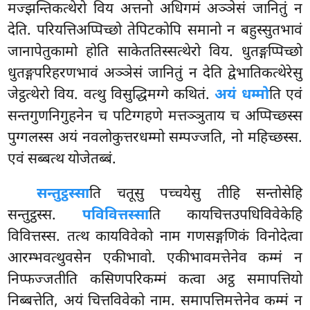
मज्झन्तिकत्थेरो विय अत्तनो अधिगमं अञ्ञेसं जानितुं न
देति. परियत्तिअप्पिच्छो तेपिटकोपि समानो न बहुस्सुतभावं
जानापेतुकामो होति साकेततिस्सत्थेरो विय. धुतङ्गप्पिच्छो
धुतङ्गपरिहरणभावं अञ्ञेसं जानितुं न देति द्वेभातिकत्थेरेसु
जेट्ठत्थेरो विय. वत्थु विसुद्धिमग्गे कथितं.
अयं धम्मो
ति एवं
सन्तगुणनिगुहनेन च पटिग्गहणे मत्तञ्ञुताय च अप्पिच्छस्स
पुग्गलस्स अयं नवलोकुत्तरधम्मो सम्पज्जति, नो महिच्छस्स.
एवं सब्बत्थ योजेतब्बं.
सन्तुट्ठस्सा
ति चतूसु पच्चयेसु तीहि सन्तोसेहि
सन्तुट्ठस्स.
पविवित्तस्सा
ति कायचित्तउपधिविवेकेहि
विवित्तस्स. तत्थ कायविवेको नाम गणसङ्गणिकं विनोदेत्वा
आरम्भवत्थुवसेन एकीभावो. एकीभावमत्तेनेव कम्मं न
निप्फज्जतीति कसिणपरिकम्मं कत्वा अट्ठ समापत्तियो
निब्बत्तेति, अयं चित्तविवेको नाम. समापत्तिमत्तेनेव कम्मं न