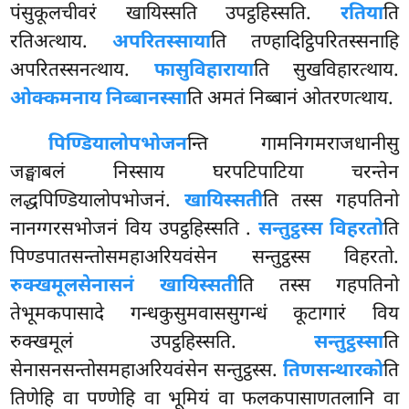
पंसुकूलचीवरं खायिस्सति उपट्ठहिस्सति.
रतिया
ति
रतिअत्थाय.
अपरितस्साया
ति तण्हादिट्ठिपरितस्सनाहि
अपरितस्सनत्थाय.
फासुविहाराया
ति
सुखविहारत्थाय.
ओक्कमनाय निब्बानस्सा
ति अमतं निब्बानं ओतरणत्थाय.
पिण्डियालोपभोजन
न्ति गामनिगमराजधानीसु
जङ्घाबलं निस्साय घरपटिपाटिया चरन्तेन
लद्धपिण्डियालोपभोजनं.
खायिस्सती
ति तस्स गहपतिनो
नानग्गरसभोजनं विय उपट्ठहिस्सति
.
सन्तुट्ठस्स विहरतो
ति
पिण्डपातसन्तोसमहाअरियवंसेन सन्तुट्ठस्स विहरतो.
रुक्खमूलसेनासनं खायिस्सती
ति तस्स गहपतिनो
तेभूमकपासादे गन्धकुसुमवाससुगन्धं कूटागारं विय
रुक्खमूलं उपट्ठहिस्सति.
सन्तुट्ठस्सा
ति
सेनासनसन्तोसमहाअरियवंसेन सन्तुट्ठस्स.
तिणसन्थारको
ति
तिणेहि वा पण्णेहि वा भूमियं वा फलकपासाणतलानि वा