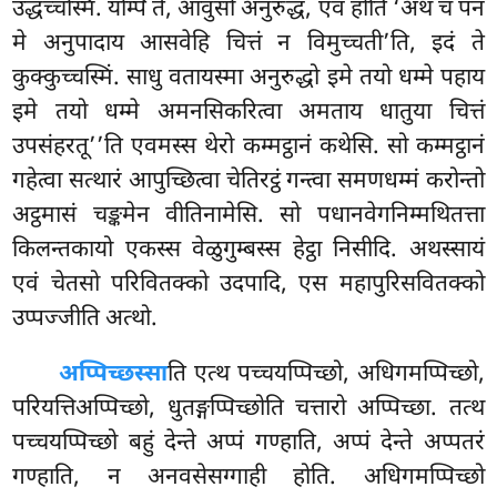
उद्धच्चस्मिं. यम्पि ते, आवुसो अनुरुद्ध, एवं होति ‘अथ च पन
मे अनुपादाय आसवेहि चित्तं न विमुच्चती’ति, इदं ते
कुक्कुच्चस्मिं. साधु वतायस्मा अनुरुद्धो इमे तयो धम्मे पहाय
इमे तयो धम्मे अमनसिकरित्वा अमताय धातुया चित्तं
उपसंहरतू’’ति एवमस्स थेरो कम्मट्ठानं कथेसि. सो कम्मट्ठानं
गहेत्वा सत्थारं आपुच्छित्वा चेतिरट्ठं गन्त्वा समणधम्मं करोन्तो
अट्ठमासं चङ्कमेन वीतिनामेसि. सो पधानवेगनिम्मथितत्ता
किलन्तकायो एकस्स वेळुगुम्बस्स हेट्ठा निसीदि. अथस्सायं
एवं चेतसो परिवितक्को उदपादि, एस महापुरिसवितक्को
उप्पज्जीति अत्थो.
अप्पिच्छस्सा
ति
एत्थ पच्चयप्पिच्छो, अधिगमप्पिच्छो,
परियत्तिअप्पिच्छो, धुतङ्गप्पिच्छोति चत्तारो अप्पिच्छा. तत्थ
पच्चयप्पिच्छो बहुं देन्ते अप्पं गण्हाति, अप्पं देन्ते अप्पतरं
गण्हाति, न अनवसेसग्गाही होति. अधिगमप्पिच्छो