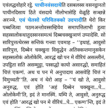
एवंलद्धवोहारे रट्ठे.
पाचीनवंसदाये
ति दसबलस्स वसनट्ठानतो
पाचीनदिसाय
ठिते वंसदाये नीलोभासेहि वेळूहि सञ्छन्ने
अरञ्ञे.
एवं चेतसो परिवितक्को उदपादी
ति थेरो किर
पब्बजित्वा पठमअन्तोवस्सम्हियेव समापत्तिलाभी हुत्वा
सहस्सलोकधातुदस्सनसमत्थं दिब्बचक्खुञाणं उप्पादेसि. सो
सारिपुत्तत्थेरस्स सन्तिकं गन्त्वा एवमाह – ‘‘इधाहं, आवुसो
सारिपुत्त, दिब्बेन चक्खुना विसुद्धेन अतिक्कन्तमानुसकेन
सहस्सलोकं ओलोकेमि. आरद्धं खो पन मे वीरियं असल्लीनं,
उपट्ठिता सति असम्मुट्ठा, पस्सद्धो कायो असारद्धो, समाहितं
चित्तं एकग्गं. अथ च पन मे अनुपादाय आसवेहि चित्तं न
विमुच्चती’’ति. अथ नं थेरो आह – ‘‘यं खो ते, आवुसो
अनुरुद्ध, एवं होति ‘अहं दिब्बेन चक्खुना…पे…
ओलोकेमी’ति, इदं ते मानस्मिं. यम्पि ते, आवुसो, अनुरुद्ध
एवं होति ‘आरद्धं खो पन मे वीरियं…पे… एकग्ग’न्ति, इदं ते