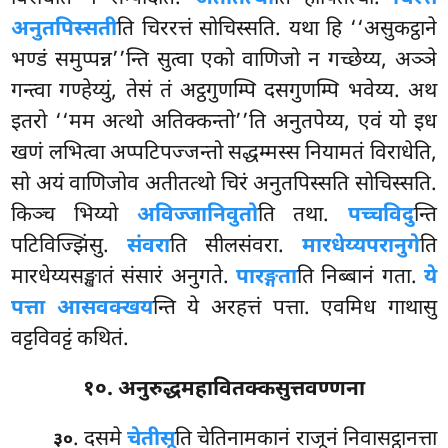
अनुतपिस्सती
ति चिररत्तं सोचिस्सति. यथा हि ‘‘असुकट्ठाने
भण्डं समुप्पन्न’’न्ति सुत्वा एको वाणिजो न गच्छेय्य, अञ्ञे
गन्त्वा गण्हेय्युं, तेसं तं अट्ठगुणम्पि दसगुणम्पि भवेय्य. अथ
इतरो ‘‘मम अत्थो अतिक्कन्तो’’ति अनुतपेय्य, एवं यो इध
खणं लभित्वा अप्पटिपज्जन्तो सद्धम्मस्स नियामतं विराधेति,
सो अयं वाणिजोव अतीतत्थो
चिरं अनुतपिस्सति सोचिस्सति.
किञ्च भिय्यो
अविज्जानिवुतो
ति तथा.
पच्चविदु
न्ति
पटिविज्झिंसु.
संवरा
ति सीलसंवरा.
मारधेय्यपरानुगे
ति
मारधेय्यसङ्खातं संसारं अनुगते.
पारङ्गता
ति निब्बानं गता.
ये
पत्ता आसवक्खय
न्ति ये अरहत्तं पत्ता. एवमिध गाथासु
वट्टविवट्टं कथितं.
१०. अनुरुद्धमहावितक्कसुत्तवण्णना
. दसमे
चेतीसू
ति चेतिनामकानं राजूनं निवासट्ठानत्ता
३०