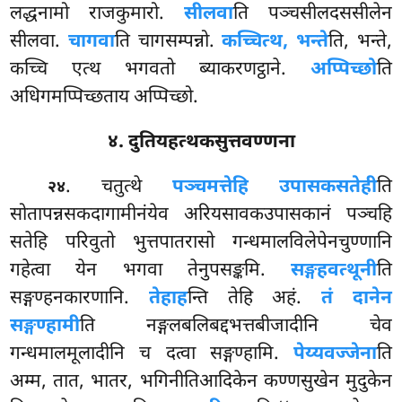
लद्धनामो राजकुमारो.
सीलवा
ति पञ्चसीलदससीलेन
सीलवा.
चागवा
ति चागसम्पन्नो.
कच्चित्थ, भन्ते
ति, भन्ते,
कच्चि एत्थ भगवतो ब्याकरणट्ठाने.
अप्पिच्छो
ति
अधिगमप्पिच्छताय अप्पिच्छो.
४. दुतियहत्थकसुत्तवण्णना
. चतुत्थे
पञ्चमत्तेहि उपासकसतेही
ति
२४
सोतापन्नसकदागामीनंयेव अरियसावकउपासकानं पञ्चहि
सतेहि परिवुतो भुत्तपातरासो गन्धमालविलेपेनचुण्णानि
गहेत्वा येन भगवा तेनुपसङ्कमि.
सङ्गहवत्थूनी
ति
सङ्गण्हनकारणानि.
तेहाह
न्ति तेहि अहं.
तं दानेन
सङ्गण्हामी
ति नङ्गलबलिबद्दभत्तबीजादीनि चेव
गन्धमालमूलादीनि च दत्वा सङ्गण्हामि.
पेय्यवज्जेना
ति
अम्म, तात, भातर, भगिनीतिआदिकेन कण्णसुखेन मुदुकेन