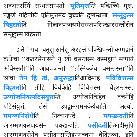
अञ्ञतरस्मिं सन्थतसन्थतो.
पूतिमुत्त
न्ति यंकिञ्चि मुत्तं.
तङ्खणे गहितम्पि पूतिमुत्तमेव वुच्चति दुग्गन्धत्ता.
सन्तुट्ठस्स
विहरतो
ति गिलानपच्चयभेसज्जपरिक्खारसन्तोसेन
सन्तुट्ठस्स विहरतो.
इति भगवा चतूसु ठानेसु अरहत्तं पक्खिपन्तो कम्मट्ठानं
कथेत्वा ‘‘कतरसेनासने नु खो वसन्तस्स कम्मट्ठानं सप्पायं
भविस्सती’’ति आवज्जेन्तो ‘‘तस्मिञ्ञेव वसन्तस्सा’’ति
ञत्वा
तेन हि त्वं, अनुरुद्धा
तिआदिमाह.
पविवित्तस्स
विहरतो
ति तीहि विवेकेहि विवित्तस्स विहरन्तस्स.
उय्योजनिकपटिसंयुत्त
न्ति
उय्योजनिकेहेव वचनेहि
पटिसंयुत्तं, तेसं उपट्ठानगमनकंयेवाति अत्थो.
पपञ्चनिरोधे
ति निब्बानपदे
.
पक्खन्दती
ति
आरम्मणकरणवसेन पक्खन्दति.
पसीदती
तिआदीसुपि
आरम्मणवसेनेव पसीदनसन्तिट्ठनमुच्चना वेदितब्बा. इति