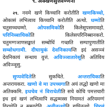
९. अक्खणसुत्तवण्णना
. नवमे खणे किच्चानि करोतीति
खणकिच्चो,
२९
ओकासं लभित्वाव किच्चानि करोतीति अत्थो.
धम्मो
ति
चतुसच्चधम्मो.
ओपसमिको
ति किलेसूपसमावहो.
परिनिब्बायिको
ति किलेसपरिनिब्बानकरो.
चतुमग्गञाणसङ्खातं सम्बोधिं गच्छति सम्पापुणातीति
सम्बोधगामी. दीघायुकं देवनिकाय
न्ति इदं असञ्ञं
देवनिकायं सन्धाय वुत्तं.
अविञ्ञातारेसू
ति अतिविय
अविञ्ञूसु.
सुप्पवेदिते
ति सुकथिते.
अन्तरायिका
ति
अन्तरायकरा.
खणो वे मा उपच्चगा
ति अयं लद्धो खणो मा
अतिक्कमि.
इध
चेव नं विराधेती
ति सचे कोचि पमत्तचारी
इध इमं खणं लभित्वापि सद्धम्मस्स नियामतं अरियमग्गं
विराधेति न सम्पादेति.
अतीतत्थो
ति हापितत्थो.
चिरत्तं