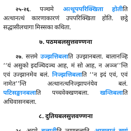
. पञ्चमे
अत्थूपपरिक्खिता होती
ति
२५-२६
अत्थानत्थं कारणाकारणं उपपरिक्खिता होति. छट्ठे
सद्धासीलचागा मिस्सका कथिता.
७. पठमबलसुत्तवण्णना
. सत्तमे
उज्झत्तिबला
ति उज्झानबला. बालानञ्हि
२७
‘‘यं असुको इदञ्चिदञ्च आह, मं सो आह, न अञ्ञ’’न्ति
एवं उज्झानमेव बलं.
निज्झत्तिबला
ति ‘‘न इदं एवं, एवं
नामेत’’न्ति अत्थानत्थनिज्झापनंयेव बलं.
पटिसङ्खानबला
ति पच्चवेक्खणबला.
खन्तिबला
ति
अधिवासनबला.
८. दुतियबलसुत्तवण्णना