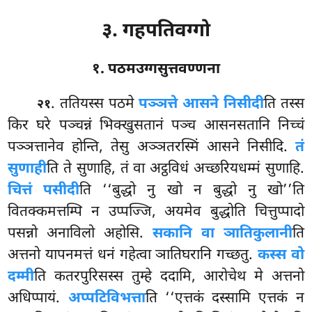
३. गहपतिवग्गो
१. पठमउग्गसुत्तवण्णना
. ततियस्स पठमे
पञ्ञत्ते आसने निसीदी
ति तस्स
२१
किर घरे पञ्चन्नं भिक्खुसतानं पञ्च आसनसतानि निच्चं
पञ्ञत्तानेव होन्ति, तेसु अञ्ञतरस्मिं आसने निसीदि.
तं
सुणाही
ति ते सुणाहि, तं वा अट्ठविधं अच्छरियधम्मं सुणाहि.
चित्तं पसीदी
ति ‘‘बुद्धो नु खो न बुद्धो नु खो’’ति
वितक्कमत्तम्पि न उप्पज्जि, अयमेव बुद्धोति चित्तुप्पादो
पसन्नो अनाविलो अहोसि.
सकानि वा ञातिकुलानी
ति
अत्तनो यापनमत्तं धनं
गहेत्वा ञातिघरानि गच्छतु.
कस्स वो
दम्मी
ति कतरपुरिसस्स तुम्हे ददामि, आरोचेथ मे अत्तनो
अधिप्पायं.
अप्पटिविभत्ता
ति
‘‘एत्तकं दस्सामि एत्तकं न