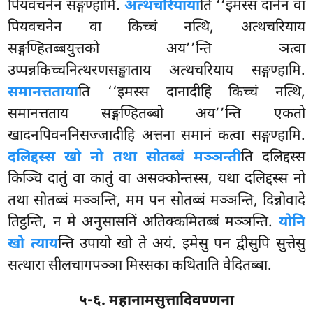
पियवचनेन सङ्गण्हामि.
अत्थचरियाया
ति ‘‘इमस्स दानेन वा
पियवचनेन वा किच्चं नत्थि, अत्थचरियाय
सङ्गण्हितब्बयुत्तको
अय’’न्ति ञत्वा
उप्पन्नकिच्चनित्थरणसङ्खाताय अत्थचरियाय सङ्गण्हामि.
समानत्तताया
ति ‘‘इमस्स दानादीहि किच्चं नत्थि,
समानत्तताय
सङ्गण्हितब्बो अय’’न्ति एकतो
खादनपिवननिसज्जादीहि अत्तना समानं कत्वा सङ्गण्हामि.
दलिद्दस्स खो नो तथा सोतब्बं मञ्ञन्ती
ति दलिद्दस्स
किञ्चि दातुं वा कातुं वा असक्कोन्तस्स, यथा दलिद्दस्स नो
तथा सोतब्बं मञ्ञन्ति, मम पन सोतब्बं मञ्ञन्ति, दिन्नोवादे
तिट्ठन्ति, न मे अनुसासनिं अतिक्कमितब्बं मञ्ञन्ति.
योनि
खो त्याय
न्ति उपायो खो ते अयं. इमेसु पन द्वीसुपि सुत्तेसु
सत्थारा सीलचागपञ्ञा मिस्सका कथिताति वेदितब्बा.
५-६. महानामसुत्तादिवण्णना