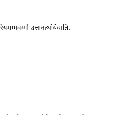
रियमग्गवग्गो उत्तानत्थोयेवाति.