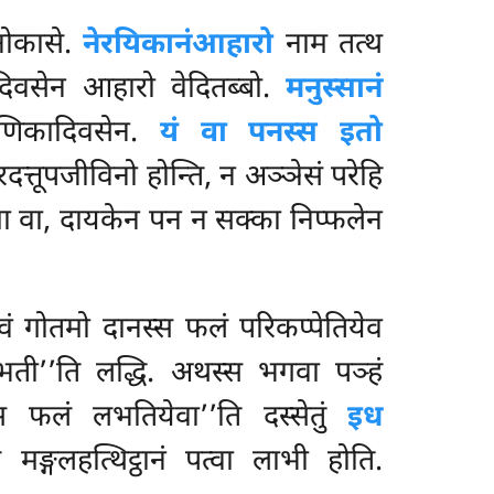
नोकासे.
नेरयिकानं
आहारो
नाम तत्थ
वसेन आहारो वेदितब्बो.
मनुस्सानं
ाणिकादिवसेन.
यं वा पनस्स इतो
रदत्तूपजीविनो होन्ति, न अञ्ञेसं परेहि
वा मा वा, दायकेन पन न सक्का निप्फलेन
भवं गोतमो दानस्स फलं परिकप्पेतियेव
 लभती’’ति लद्धि. अथस्स भगवा पञ्हं
्स फलं लभतियेवा’’ति दस्सेतुं
इध
 मङ्गलहत्थिट्ठानं पत्वा लाभी होति.