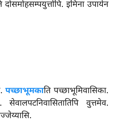
 दोसमोहसम्पयुत्तोपि. इमिना उपायेन
ं.
पच्छाभूमका
ति पच्छाभूमिवासिका.
 सेवालपटनिवासितातिपि वुत्तमेव.
ज्जेय्यासि.