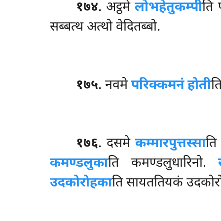
१७४
. अट्ठमे
लोभहेतुकम्पी
ति 
सब्बत्थ अत्थो वेदितब्बो.
१७५
. नवमे
परिक्कमनं होती
त
१७६
. दसमे
कम्मारपुत्तस्सा
ति 
कमण्डलुका
ति कमण्डलुधारिनो.
उदकोरोहका
ति सायततियकं उदकोरोह