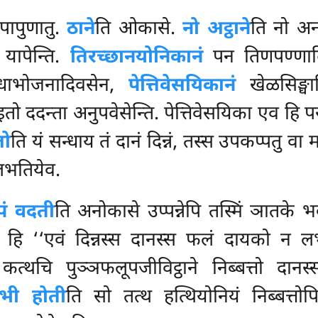
पापुणातु.
ठाने
ति ओकासे.
नो अट्ठाने
ति नो अ
 यापेन्ति.
तिरच्छानयोनिकानं
पन तिणपण्णादि
ाभोजनादिवसेन,
पेत्तिवेसयिकानं
खेळसिङ्घ
इतो ददन्ता अनुपवेसेन्ति. पेत्तिवेसयिका एव हि प
लो
ति यं सन्धाय तं दानं दिन्नं, तस्स उपकप्पतु 
 लभतियेव.
पं वदती
ति अनोकासे उप्पन्नेपि तस्मिं ञातके 
णस्स हि ‘‘एवं दिन्नस्स दानस्स फलं दायको न
त्थचि पुञ्ञफलूपजीविट्ठाने निब्बत्तो दानस
भी होती
ति सो तत्थ हत्थियोनियं निब्बत्तोपि