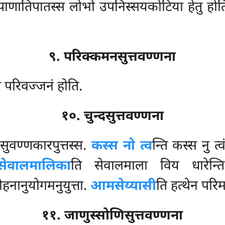
पाणातिपातस्स लोभो उपनिस्सयकोटिया हेतु होति
९. परिक्कमनसुत्तवण्णना
ि परिवज्जनं होति.
१०. चुन्दसुत्तवण्णना
सुवण्णकारपुत्तस्स.
कस्स नो त्व
न्ति कस्स नु त्व
सेवालमालिका
ति सेवालमाला विय धारेन्ति.
नानुयोगमनुयुत्ता.
आमसेय्यासी
ति हत्थेन परिम
११. जाणुस्सोणिसुत्तवण्णना