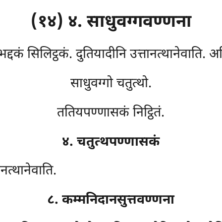
(१४) ४. साधुवग्गवण्णना
 भद्दकं सिलिट्ठकं. दुतियादीनि उत्तानत्थानेवाति. अ
साधुवग्गो चतुत्थो.
ततियपण्णासकं निट्ठितं.
४. चतुत्थपण्णासकं
नत्थानेवाति.
८. कम्मनिदानसुत्तवण्णना