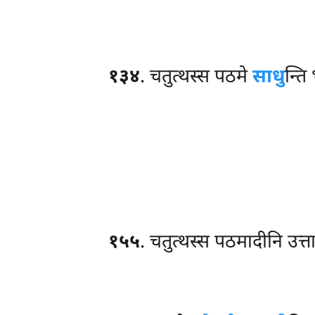
१३४
. चतुत्थस्स पठमे
साधु
न्ति
१५५
. चतुत्थस्स
पठमादीनि उत्ता