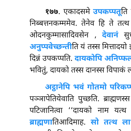
१७७
. एकादसमे
उपकप्पतू
ति 
निब्बत्तनकम्ममेव. तेनेव हि ते तत्थ
ओदनकुम्मासादिवसेन
,
देवानं
सुध
अनुप्पवेच्छन्ती
ति यं तस्स मित्तादयो 
दिन्नं
उपकप्पति.
दायकोपि अनिप्फ
भवितुं, दायको तस्स दानस्स विपाकं
अट्ठानेपि भवं गोतमो परिकप्
पञ्ञापेतियेवाति पुच्छति. ब्राह्म
पटिजानित्वा ‘‘दायको नाम यत्थ क
ब्राह्मणा
तिआदिमाह.
सो तत्थ ला