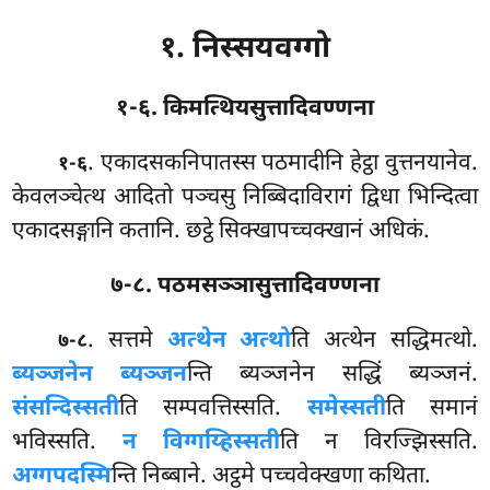
१. निस्सयवग्गो
१-६. किमत्थियसुत्तादिवण्णना
. एकादसकनिपातस्स
पठमादीनि हेट्ठा वुत्तनयानेव.
१-६
केवलञ्चेत्थ आदितो पञ्चसु निब्बिदाविरागं द्विधा भिन्दित्वा
एकादसङ्गानि कतानि. छट्ठे सिक्खापच्चक्खानं अधिकं.
७-८. पठमसञ्ञासुत्तादिवण्णना
. सत्तमे
अत्थेन अत्थो
ति अत्थेन सद्धिमत्थो.
७-८
ब्यञ्जनेन ब्यञ्जन
न्ति ब्यञ्जनेन सद्धिं
ब्यञ्जनं.
संसन्दिस्सती
ति सम्पवत्तिस्सति.
समेस्सती
ति समानं
भविस्सति.
न विग्गय्हिस्सती
ति न विरज्झिस्सति.
अग्गपदस्मि
न्ति निब्बाने. अट्ठमे पच्चवेक्खणा कथिता.