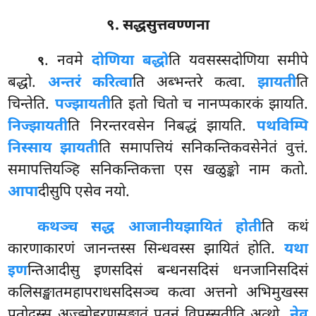
९. सद्धसुत्तवण्णना
. नवमे
दोणिया बद्धो
ति यवसस्सदोणिया समीपे
९
बद्धो.
अन्तरं करित्वा
ति अब्भन्तरे कत्वा.
झायती
ति
चिन्तेति.
पज्झायती
ति इतो चितो च नानप्पकारकं झायति.
निज्झायती
ति निरन्तरवसेन निबद्धं झायति.
पथविम्पि
निस्साय झायती
ति समापत्तियं सनिकन्तिकवसेनेतं
वुत्तं.
समापत्तियञ्हि सनिकन्तिकत्ता एस खळुङ्को नाम कतो.
आपा
दीसुपि एसेव नयो.
कथञ्च सद्ध आजानीयझायितं होती
ति कथं
कारणाकारणं जानन्तस्स सिन्धवस्स झायितं होति.
यथा
इण
न्तिआदीसु इणसदिसं बन्धनसदिसं धनजानिसदिसं
कलिसङ्खातमहापराधसदिसञ्च कत्वा अत्तनो अभिमुखस्स
पतोदस्स अज्झोहरणसङ्खातं पतनं विपस्सतीति अत्थो.
नेव