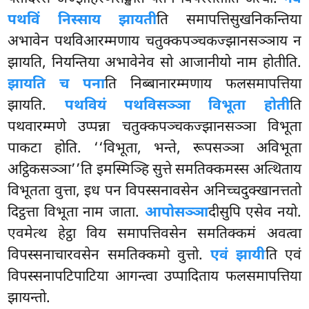
पथविं निस्साय झायती
ति समापत्तिसुखनिकन्तिया
अभावेन पथविआरम्मणाय
चतुक्कपञ्चकज्झानसञ्ञाय न
झायति, नियन्तिया अभावेनेव सो आजानीयो नाम होतीति.
झायति च पना
ति निब्बानारम्मणाय फलसमापत्तिया
झायति.
पथवियं पथविसञ्ञा विभूता होती
ति
पथवारम्मणे उप्पन्ना चतुक्कपञ्चकज्झानसञ्ञा विभूता
पाकटा होति. ‘‘विभूता, भन्ते, रूपसञ्ञा अविभूता
अट्ठिकसञ्ञा’’ति इमस्मिञ्हि सुत्ते समतिक्कमस्स अत्थिताय
विभूतता वुत्ता, इध पन विपस्सनावसेन अनिच्चदुक्खानत्ततो
दिट्ठत्ता विभूता नाम जाता.
आपोसञ्ञा
दीसुपि एसेव नयो.
एवमेत्थ हेट्ठा विय समापत्तिवसेन समतिक्कमं अवत्वा
विपस्सनाचारवसेन समतिक्कमो वुत्तो.
एवं झायी
ति एवं
विपस्सनापटिपाटिया आगन्त्वा उप्पादिताय फलसमापत्तिया
झायन्तो.