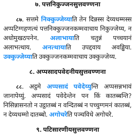
७. पत्तनिकुज्जनसुत्तवण्णना
. सत्तमे
निक्कुज्जेय्या
ति तेन दिन्नस्स देय्यधम्मस्स
८७
अप्पटिग्गहणत्थं पत्तनिक्कुज्जनकम्मवाचाय निकुज्जेय्य, न
अधोमुखठपनेन.
अलाभाया
ति
चतुन्नं पच्चयानं
अलाभत्थाय.
अनत्थाया
ति उपद्दवाय अवड्ढिया.
उक्कुज्जेय्या
ति उक्कुज्जनकम्मवाचाय उक्कुज्जेय्य.
८. अप्पसादपवेदनीयसुत्तवण्णना
. अट्ठमे
अप्पसादं पवेदेय्यु
न्ति अप्पसन्नभावं
८८
जानापेय्युं. अप्पसादं पवेदेन्तेन पन किं कातब्बन्ति?
निसिन्नासनतो न उट्ठातब्बं न वन्दितब्बं न पच्चुग्गमनं कातब्बं,
न देय्यधम्मो दातब्बो.
अगोचरे
ति पञ्चविधे अगोचरे.
९. पटिसारणीयसुत्तवण्णना