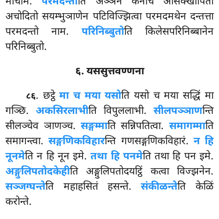
मोचेमि.
परमदन्तो
ति अञ्ञेन केनचि असिक्खापितो
अचोदितो सयम्भुञाणेन पटिविज्झित्वा परमदमथेन दन्तत्ता
परमदन्तो नाम.
परिनिब्बुतो
ति किलेसपरिनिब्बानेन
परिनिब्बुतो.
६. यससुत्तवण्णना
. छट्ठे
मा च मया यसो
ति यसो च मया सद्धिं मा
८६
गञ्छि.
अकसिरलाभी
ति विपुललाभी.
सीलपञ्ञाण
न्ति
सीलञ्चेव ञाणञ्च.
सङ्गम्मा
ति सन्निपतित्वा.
समागम्मा
ति
समागन्त्वा.
सङ्गणिकविहार
न्ति गणसङ्गणिकविहारं.
न हि
नूनमे
ति न हि नून इमे.
तथा हि पनमे
ति तथा हि पन इमे.
अङ्गुलिपतोदकेही
ति अङ्गुलिपतोदयट्ठिं कत्वा विज्झनेन.
सञ्जग्घन्ते
ति महाहसितं हसन्ते.
संकीळन्ते
ति केळिं
करोन्ते.