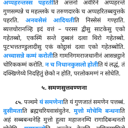
अप्पहरन्तस्स पहरती
ति अत्तनो अवेरिने अप्पहरन्ते
गुणसम्पन्ने च महल्लके च तरुणदारके च अप्पहरितब्बयुत्तके
पहरति.
अनवसेसं आदियती
ति निस्सेसं गण्हाति.
ब्यत्तचोरानञ्हि इदं वत्तं – परस्स द्वीसु साटकेसु एको
गहेतब्बो, एकस्मिं सन्ते दुब्बलं दत्वा थिरो गहेतब्बो.
पुटभत्ततण्डुलादीसु एकं कोट्ठासं दत्वा एको गहेतब्बोति.
अच्चासन्ने कम्मं करोती
ति गामनिगमराजधानीनं आसन्नट्ठाने
चोरिककम्मं करोति.
न च निधानकुसलो होती
ति यं लद्धं, तं
दक्खिणेय्ये निदहितुं छेको न होति, परलोकमग्गं न सोधेति.
५. समणसुत्तवण्णना
. पञ्चमे
यं समणेना
ति यं गुणजातं समणेन पत्तब्बं.
८५
वुसीमता
ति ब्रह्मचरियवासंवुतेन.
मुत्तो मोचेमि बन्धना
ति
अहं सब्बबन्धनेहि मुत्तो हुत्वा महाजनम्पि रागादिबन्धनतो