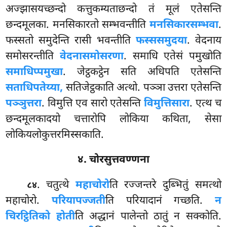
अज्झासयच्छन्दो कत्तुकम्यताछन्दो तं मूलं एतेसन्ति
छन्दमूलका. मनसिकारतो सम्भवन्तीति
मनसिकारसम्भवा
.
फस्सतो समुदेन्ति रासी भवन्तीति
फस्ससमुदया
. वेदनाय
समोसरन्तीति
वेदनासमोसरणा
. समाधि एतेसं पमुखोति
समाधिप्पमुखा
. जेट्ठकट्ठेन सति अधिपति एतेसन्ति
सताधिपतेय्या,
सतिजेट्ठकाति अत्थो. पञ्ञा उत्तरा एतेसन्ति
पञ्ञुत्तरा
. विमुत्ति एव सारो एतेसन्ति
विमुत्तिसारा
. एत्थ च
छन्दमूलकादयो चत्तारोपि लोकिया कथिता, सेसा
लोकियलोकुत्तरमिस्सकाति.
४. चोरसुत्तवण्णना
. चतुत्थे
महाचोरो
ति रज्जन्तरे दुब्भितुं समत्थो
८४
महाचोरो.
परियापज्जती
ति परियादानं गच्छति.
न
चिरट्ठितिको होती
ति अद्धानं पालेन्तो ठातुं न सक्कोति.