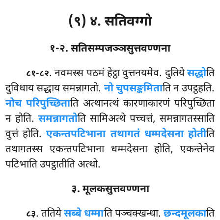
(९) ४. सतिवग्गो
१-२. सतिसम्पजञ्ञसुत्तवण्णना
. नवमस्स पठमं हेट्ठा वुत्तनयमेव. दुतिये
सद्धो
ति
८१-८२
दुविधाय सद्धाय समन्नागतो.
नो चुपसङ्कमिता
ति न उपट्ठहति.
नो
च परिपुच्छिता
ति अत्थानत्थं कारणाकारणं परिपुच्छिता
न होति.
समन्नागतो
ति
सामिअत्थे पच्चत्तं, समन्नागतस्साति
वुत्तं होति.
एकन्तपटिभाना तथागतं धम्मदेसना होती
ति
तथागतस्स एकन्तपटिभाना धम्मदेसना होति, एकन्तेनेव
पटिभाति उपट्ठातीति अत्थो.
३. मूलकसुत्तवण्णना
. ततिये
सब्बे धम्मा
ति पञ्चक्खन्धा.
छन्दमूलका
ति
८३