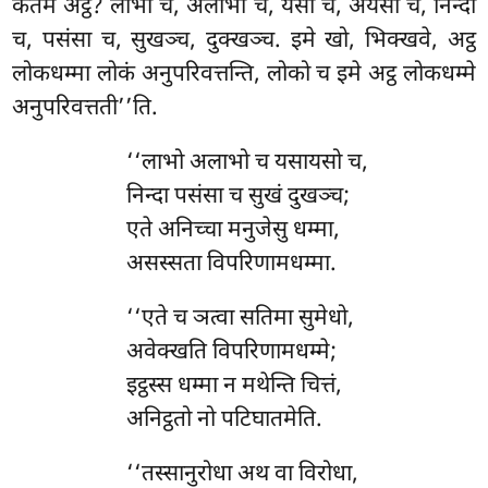
कतमे अट्ठ? लाभो
च, अलाभो च, यसो च, अयसो च, निन्दा
च, पसंसा च, सुखञ्च, दुक्खञ्च. इमे खो, भिक्खवे, अट्ठ
लोकधम्मा लोकं अनुपरिवत्तन्ति, लोको च इमे अट्ठ लोकधम्मे
अनुपरिवत्तती’’ति.
‘‘लाभो अलाभो च यसायसो च,
निन्दा पसंसा च सुखं दुखञ्च;
एते
अनिच्चा मनुजेसु धम्मा,
असस्सता विपरिणामधम्मा.
‘‘एते च ञत्वा सतिमा सुमेधो,
अवेक्खति विपरिणामधम्मे;
इट्ठस्स धम्मा न मथेन्ति चित्तं,
अनिट्ठतो नो पटिघातमेति.
‘‘तस्सानुरोधा
अथ वा विरोधा,