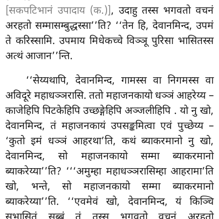
[सकपटिभानं उपादाय (क.)]
, उदाहु तस्स भगवतो वचनं
अरहतो सम्मासम्बुद्धस्सा’’ति? ‘‘तेन हि, देवानमिन्द, उपमं
ते करिस्सामि. उपमाय मिधेकच्चे विञ्ञू पुरिसा भासितस्स
अत्थं आजान’’न्ति.
‘‘सेय्यथापि, देवानमिन्द, गामस्स वा निगमस्स वा
अविदूरे महाधञ्ञरासि. ततो महाजनकायो धञ्ञं आहरेय्य –
काजेहिपि पिटकेहिपि उच्छङ्गेहिपि
अञ्जलीहिपि
. यो नु खो,
देवानमिन्द, तं महाजनकायं उपसङ्कमित्वा एवं पुच्छेय्य –
‘कुतो इमं धञ्ञं आहरथा’ति, कथं ब्याकरमानो नु खो,
देवानमिन्द, सो महाजनकायो सम्मा ब्याकरमानो
ब्याकरेय्या’’ति? ‘‘‘अमुम्हा महाधञ्ञरासिम्हा आहरामा’ति
खो, भन्ते, सो महाजनकायो सम्मा ब्याकरमानो
ब्याकरेय्या’’ति. ‘‘एवमेवं खो, देवानमिन्द, यं किञ्चि
सुभासितं सब्बं तं तस्स भगवतो वचनं अरहतो