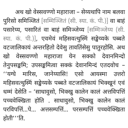
अथ खो वेस्सवण्णो महाराजा – सेय्यथापि नाम बलवा
पुरिसो समिञ्जितं
[सम्मिञ्जितं (सी. स्या. कं. पी.)]
वा बाहं
पसारेय्य, पसारितं वा बाहं समिञ्जेय्य
[सम्मिञ्जेय्य (सी.
स्या. कं. पी.)]
, एवमेवं महिसवत्थुस्मिं सङ्खेय्यके पब्बते
वटजालिकायं अन्तरहितो देवेसु तावतिंसेसु पातुरहोसि. अथ
खो वेस्सवण्णो महाराजा येन सक्को देवानमिन्दो
तेनुपसङ्कमि; उपसङ्कमित्वा सक्कं
देवानमिन्दं एतदवोच –
‘‘यग्घे मारिस, जानेय्यासि! एसो आयस्मा उत्तरो
महिसवत्थुस्मिं सङ्खेय्यके
पब्बते वटजालिकायं भिक्खूनं
एवं
धम्मं देसेति – ‘साधावुसो, भिक्खु कालेन कालं अत्तविपत्तिं
पच्चवेक्खिता होति
. साधावुसो, भिक्खु कालेन कालं
परविपत्तिं…पे… अत्तसम्पत्तिं… परसम्पत्तिं पच्चवेक्खिता
होती’’’ति.