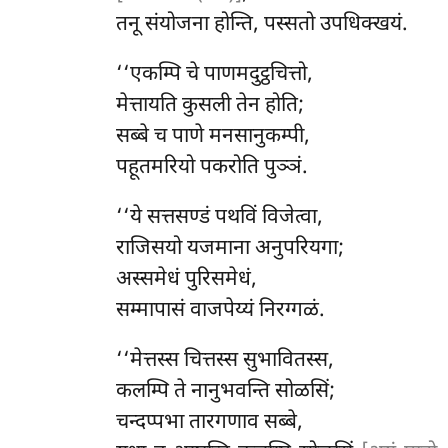
तनू संयोजना होन्ति, पस्सतो उपधिक्खयं.
‘‘एकम्पि
चे पाणमदुट्ठचित्तो,
मेत्तायति कुसली तेन होति;
सब्बे च पाणे मनसानुकम्पी,
पहूतमरियो पकरोति पुञ्ञं.
‘‘ये सत्तसण्डं पथविं विजेत्वा,
राजिसयो यजमाना अनुपरियगा;
अस्समेधं पुरिसमेधं,
सम्मापासं वाजपेय्यं निरग्गळं.
‘‘मेत्तस्स चित्तस्स सुभावितस्स,
कलम्पि ते नानुभवन्ति सोळसिं;
चन्दप्पभा तारगणाव सब्बे,