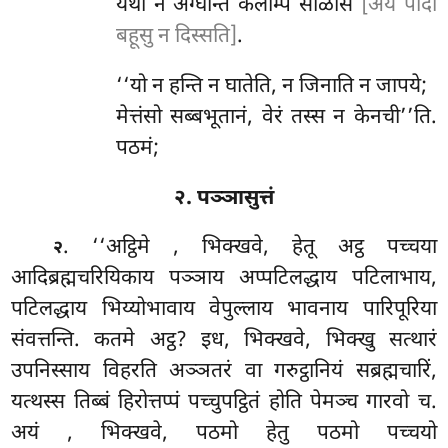
यथा न अग्घन्ति कलम्पि सोळसिं
[अयं पादो
बहूसु न दिस्सति]
.
‘‘यो न हन्ति न घातेति, न जिनाति न जापये;
मेत्तंसो सब्बभूतानं, वेरं तस्स न केनची’’ति.
पठमं;
२. पञ्ञासुत्तं
. ‘‘अट्ठिमे
, भिक्खवे, हेतू अट्ठ पच्चया
२
आदिब्रह्मचरियिकाय पञ्ञाय अप्पटिलद्धाय पटिलाभाय,
पटिलद्धाय भिय्योभावाय वेपुल्लाय भावनाय पारिपूरिया
संवत्तन्ति. कतमे अट्ठ? इध, भिक्खवे, भिक्खु सत्थारं
उपनिस्साय विहरति अञ्ञतरं वा गरुट्ठानियं सब्रह्मचारिं,
यत्थस्स तिब्बं हिरोत्तप्पं पच्चुपट्ठितं होति पेमञ्च गारवो च.
अयं
, भिक्खवे, पठमो हेतु पठमो पच्चयो