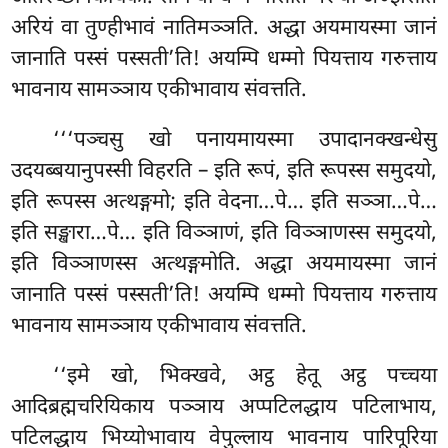
अरियं वा तुण्हीभावं नातिमञ्ञति. अद्धा अयमायस्मा जानं
जानाति पस्सं पस्सती’ति! अयम्पि धम्मो पियत्ताय गरुत्ताय
भावनाय सामञ्ञाय एकीभावाय संवत्तति.
‘‘‘पञ्चसु खो पनायमायस्मा उपादानक्खन्धेसु
उदयब्बयानुपस्सी विहरति – इति रूपं, इति रूपस्स समुदयो,
इति रूपस्स अत्थङ्गमो; इति वेदना…पे… इति सञ्ञा…पे…
इति सङ्खारा…पे… इति विञ्ञाणं, इति विञ्ञाणस्स समुदयो,
इति विञ्ञाणस्स अत्थङ्गमोति. अद्धा अयमायस्मा जानं
जानाति पस्सं पस्सती’ति! अयम्पि धम्मो पियत्ताय गरुत्ताय
भावनाय सामञ्ञाय एकीभावाय संवत्तति.
‘‘इमे खो, भिक्खवे, अट्ठ हेतू अट्ठ पच्चया
आदिब्रह्मचरियिकाय पञ्ञाय अप्पटिलद्धाय पटिलाभाय,
पटिलद्धाय भिय्योभावाय वेपुल्लाय भावनाय पारिपूरिया