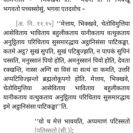
आमन्तेसि – ‘‘भिक्खवो’’ति. ‘‘भदन्ते’’ति ते भिक्खू
भगवतो पच्चस्सोसुं. भगवा एतदवोच –
[अ. नि. ११.१५]
‘‘मेत्ताय, भिक्खवे, चेतोविमुत्तिया
आसेविताय भाविताय बहुलीकताय यानीकताय वत्थुकताय
अनुट्ठिताय परिचिताय सुसमारद्धाय अट्ठानिसंसा पाटिकङ्खा.
कतमे अट्ठ? सुखं सुपति, सुखं पटिबुज्झति, न पापकं सुपिनं
पस्सति, मनुस्सानं पियो होति, अमनुस्सानं पियो होति, देवता
रक्खन्ति, नास्स अग्गि वा विसं वा सत्थं वा कमति, उत्तरिं
अप्पटिविज्झन्तो ब्रह्मलोकूपगो होति. मेत्ताय, भिक्खवे,
चेतोविमुत्तिया आसेविताय भाविताय बहुलीकताय
यानीकताय वत्थुकताय अनुट्ठिताय परिचिताय सुसमारद्धाय
इमे अट्ठानिसंसा पाटिकङ्खा’’ति.
‘‘यो
च मेत्तं भावयति, अप्पमाणं पटिस्सतो
[पतिस्सतो (सी.)]
;