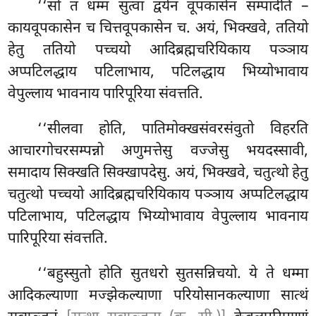
‘‘सो तं धम्मं सुत्वा द्वयेन वूपकासेन सम्पादेति –
कायवूपकासेन च चित्तवूपकासेन च. अयं, भिक्खवे, ततियो
हेतु ततियो पच्चयो आदिब्रह्मचरियिकाय पञ्ञाय
अप्पटिलद्धाय पटिलाभाय, पटिलद्धाय भिय्योभावाय
वेपुल्लाय भावनाय पारिपूरिया संवत्तति.
‘‘सीलवा होति, पातिमोक्खसंवरसंवुतो विहरति
आचारगोचरसम्पन्नो अणुमत्तेसु वज्जेसु भयदस्सावी,
समादाय सिक्खति सिक्खापदेसु. अयं, भिक्खवे, चतुत्थो हेतु
चतुत्थो पच्चयो आदिब्रह्मचरियिकाय पञ्ञाय अप्पटिलद्धाय
पटिलाभाय, पटिलद्धाय भिय्योभावाय वेपुल्लाय भावनाय
पारिपूरिया संवत्तति.
‘‘बहुस्सुतो होति सुतधरो सुतसन्निचयो. ये ते धम्मा
आदिकल्याणा मज्झेकल्याणा परियोसानकल्याणा
सात्थं