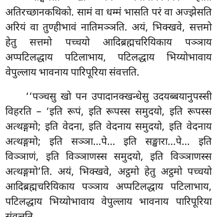
अतिरच्छानकथिको. सामं वा धम्मं भासति परं वा अज्झेसति
अरियं वा तुण्हीभावं नातिमञ्ञति. अयं, भिक्खवे, सत्तमो
हेतु सत्तमो पच्चयो आदिब्रह्मचरियिकाय पञ्ञाय
अप्पटिलद्धाय पटिलाभाय, पटिलद्धाय भिय्योभावाय
वेपुल्लाय भावनाय पारिपूरिया संवत्तति.
‘‘पञ्चसु खो पन उपादानक्खन्धेसु उदयब्बयानुपस्सी
विहरति – ‘इति रूपं, इति रूपस्स समुदयो, इति रूपस्स
अत्थङ्गमो; इति वेदना, इति वेदनाय समुदयो, इति वेदनाय
अत्थङ्गमो; इति सञ्ञा…पे… इति सङ्खारा…पे… इति
विञ्ञाणं, इति विञ्ञाणस्स समुदयो, इति विञ्ञाणस्स
अत्थङ्गमो’ति. अयं, भिक्खवे, अट्ठमो हेतु अट्ठमो पच्चयो
आदिब्रह्मचरियिकाय पञ्ञाय अप्पटिलद्धाय पटिलाभाय,
पटिलद्धाय भिय्योभावाय वेपुल्लाय भावनाय पारिपूरिया