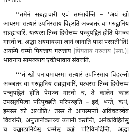
संवत्तति.
‘‘तमेनं
सब्रह्मचारी एवं सम्भावेन्ति – ‘अयं खो
आयस्मा सत्थारं उपनिस्साय विहरति अञ्ञतरं वा गरुट्ठानियं
सब्रह्मचारिं, यत्थस्स तिब्बं हिरोत्तप्पं पच्चुपट्ठितं होति पेमञ्च
गारवो च. अद्धा अयमायस्मा जानं जानाति पस्सं पस्सती’ति!
अयम्पि धम्मो पियत्ताय गरुत्ताय
[पियताय गरुताय (स्या.)]
भावनाय सामञ्ञाय एकीभावाय संवत्तति.
‘‘‘तं
खो पनायमायस्मा सत्थारं उपनिस्साय विहरन्तो
अञ्ञतरं वा गरुट्ठानियं सब्रह्मचारिं, यत्थस्स तिब्बं हिरोत्तप्पं
पच्चुपट्ठितं होति पेमञ्च
गारवो च, ते कालेन कालं
उपसङ्कमित्वा परिपुच्छति परिपञ्हति – इदं, भन्ते, कथं;
इमस्स को अत्थोति? तस्स ते आयस्मन्तो अविवटञ्चेव
विवरन्ति, अनुत्तानीकतञ्च उत्तानी करोन्ति, अनेकविहितेसु
च कङ्खाठानियेसु धम्मेसु कङ्खं पटिविनोदेन्ति. अद्धा