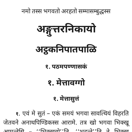
नमो तस्स भगवतो अरहतो सम्मासम्बुद्धस्स
अङ्गुत्तरनिकायो
अट्ठकनिपातपाळि
१. पठमपण्णासकं
१. मेत्तावग्गो
१. मेत्तासुत्तं
. एवं
मे सुतं – एकं समयं भगवा सावत्थियं विहरति
१
जेतवने अनाथपिण्डिकस्स आरामे. तत्र खो भगवा भिक्खू