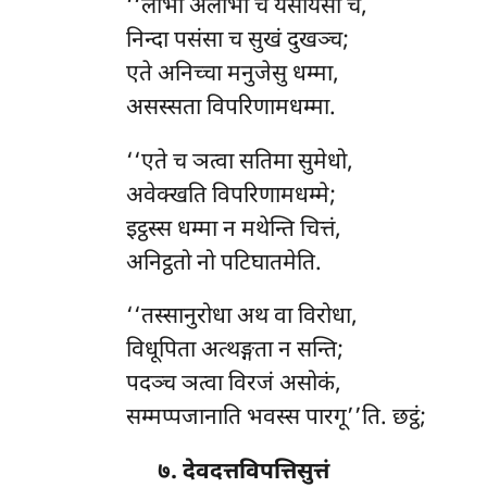
‘‘लाभो अलाभो च यसायसो च,
निन्दा पसंसा च सुखं दुखञ्च;
एते अनिच्चा मनुजेसु धम्मा,
असस्सता विपरिणामधम्मा.
‘‘एते च ञत्वा सतिमा सुमेधो,
अवेक्खति विपरिणामधम्मे;
इट्ठस्स
धम्मा न मथेन्ति चित्तं,
अनिट्ठतो नो पटिघातमेति.
‘‘तस्सानुरोधा
अथ वा विरोधा,
विधूपिता अत्थङ्गता न सन्ति;
पदञ्च ञत्वा विरजं असोकं,
सम्मप्पजानाति भवस्स पारगू’’ति. छट्ठं;
७. देवदत्तविपत्तिसुत्तं