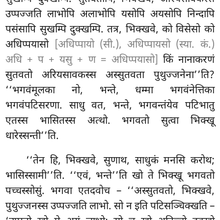
उप्पज्जति लाभोपि अलाभोपि यसोपि अयसोपि निन्दापि
पसंसापि सुखम्पि दुक्खम्पि. तत्र, भिक्खवे, को विसेसो
को
अधिप्पयासो
[अधिप्पायो (सी.), अधिप्पायसो (स्या. कं.)
अधि + प + यसु + ण = अधिप्पयासो]
किं नानाकरणं
सुतवतो अरियसावकस्स अस्सुतवता पुथुज्जनेना’’ति?
‘‘भगवंमूलका नो, भन्ते, धम्मा भगवंनेत्तिका
भगवंपटिसरणा. साधु वत, भन्ते, भगवन्तंयेव पटिभातु
एतस्स भासितस्स अत्थो. भगवतो सुत्वा भिक्खू
धारेस्सन्ती’’ति.
‘‘तेन
हि, भिक्खवे, सुणाथ, साधुकं मनसि करोथ;
भासिस्सामी’’ति. ‘‘एवं, भन्ते’’ति खो ते भिक्खू भगवतो
पच्चस्सोसुं. भगवा एतदवोच – ‘‘अस्सुतवतो, भिक्खवे,
पुथुज्जनस्स उप्पज्जति लाभो. सो न इति पटिसञ्चिक्खति –