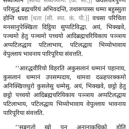
सब्यञ्जनं
[सत्था सब्यञ्जना (क. सी.)]
केवलपरिपुण्णं
परिसुद्धं ब्रह्मचरियं अभिवदन्ति, तथारूपास्स धम्मा बहुस्सुता
होन्ति धाता
[धता (सी. स्या. कं. पी.)]
वचसा परिचिता
मनसानुपेक्खिता दिट्ठिया सुप्पटिविद्धा. अयं, भिक्खवे,
पञ्चमो हेतु पञ्चमो पच्चयो आदिब्रह्मचरियिकाय पञ्ञाय
अप्पटिलद्धाय पटिलाभाय, पटिलद्धाय भिय्योभावाय
वेपुल्लाय भावनाय पारिपूरिया संवत्तति.
‘‘आरद्धवीरियो
विहरति अकुसलानं धम्मानं पहानाय,
कुसलानं धम्मानं उपसम्पदाय, थामवा दळ्हपरक्कमो
अनिक्खित्तधुरो कुसलेसु धम्मेसु. अयं, भिक्खवे, छट्ठो हेतु
छट्ठो पच्चयो आदिब्रह्मचरियिकाय पञ्ञाय अप्पटिलद्धाय
पटिलाभाय, पटिलद्धाय भिय्योभावाय वेपुल्लाय भावनाय
पारिपूरिया संवत्तति.
‘‘सङ्घगतो
खो पन अनानाकथिको होति