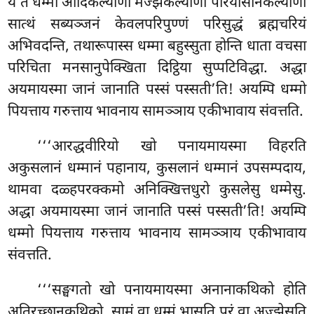
ये ते धम्मा आदिकल्याणा मज्झेकल्याणा परियोसानकल्याणा
सात्थं सब्यञ्जनं केवलपरिपुण्णं परिसुद्धं ब्रह्मचरियं
अभिवदन्ति, तथारूपास्स धम्मा बहुस्सुता होन्ति धाता वचसा
परिचिता मनसानुपेक्खिता दिट्ठिया सुप्पटिविद्धा. अद्धा
अयमायस्मा जानं जानाति पस्सं पस्सती’ति! अयम्पि धम्मो
पियत्ताय गरुत्ताय भावनाय सामञ्ञाय एकीभावाय संवत्तति.
‘‘‘आरद्धवीरियो खो पनायमायस्मा विहरति
अकुसलानं धम्मानं पहानाय, कुसलानं धम्मानं उपसम्पदाय,
थामवा दळ्हपरक्कमो अनिक्खित्तधुरो कुसलेसु धम्मेसु.
अद्धा अयमायस्मा जानं जानाति पस्सं पस्सती’ति! अयम्पि
धम्मो पियत्ताय गरुत्ताय भावनाय सामञ्ञाय एकीभावाय
संवत्तति.
‘‘‘सङ्घगतो
खो पनायमायस्मा अनानाकथिको होति
अतिरच्छानकथिको. सामं वा धम्मं
भासति परं वा अज्झेसति