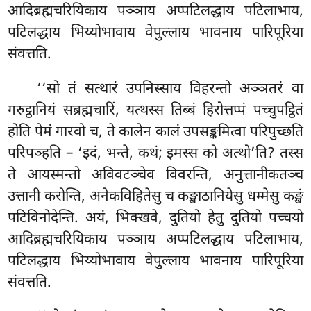
आदिब्रह्मचरियिकाय पञ्ञाय अप्पटिलद्धाय पटिलाभाय,
पटिलद्धाय भिय्योभावाय वेपुल्लाय भावनाय पारिपूरिया
संवत्तति.
‘‘सो
तं सत्थारं उपनिस्साय विहरन्तो अञ्ञतरं वा
गरुट्ठानियं सब्रह्मचारिं, यत्थस्स तिब्बं हिरोत्तप्पं पच्चुपट्ठितं
होति पेमं गारवो
च, ते कालेन कालं उपसङ्कमित्वा परिपुच्छति
परिपञ्हति – ‘इदं, भन्ते, कथं; इमस्स को अत्थो’ति? तस्स
ते आयस्मन्तो अविवटञ्चेव विवरन्ति, अनुत्तानीकतञ्च
उत्तानी करोन्ति, अनेकविहितेसु च कङ्खाठानियेसु धम्मेसु कङ्खं
पटिविनोदेन्ति. अयं, भिक्खवे, दुतियो हेतु दुतियो पच्चयो
आदिब्रह्मचरियिकाय पञ्ञाय अप्पटिलद्धाय पटिलाभाय,
पटिलद्धाय भिय्योभावाय वेपुल्लाय भावनाय पारिपूरिया
संवत्तति.