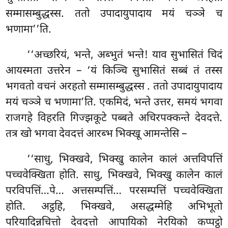
सम्मासम्बुद्धस्स. ततो उपादायुपादाय मयं चञ्ञे च
भणामा’’ति.
‘‘अच्छरियं, भन्ते, अब्भुतं भन्ते! याव सुभासितं चिदं
आयस्मता उत्तरेन – ‘यं किञ्चि
सुभासितं सब्बं तं तस्स
भगवतो वचनं अरहतो सम्मासम्बुद्धस्स
. ततो उपादायुपादाय
मयं चञ्ञे च भणामा’ति. एकमिदं, भन्ते उत्तर, समयं भगवा
राजगहे विहरति गिज्झकूटे पब्बते अचिरपक्कन्ते देवदत्ते.
तत्र खो भगवा देवदत्तं आरब्भ भिक्खू आमन्तेसि –
‘‘साधु, भिक्खवे, भिक्खु कालेन कालं अत्तविपत्तिं
पच्चवेक्खिता होति. साधु, भिक्खवे, भिक्खु कालेन कालं
परविपत्तिं…पे… अत्तसम्पत्तिं… परसम्पत्तिं पच्चवेक्खिता
होति. अट्ठहि, भिक्खवे, असद्धम्मेहि अभिभूतो
परियादिन्नचित्तो देवदत्तो आपायिको नेरयिको कप्पट्ठो