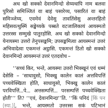
अथ खो सक्को देवानमिन्दो सेय्यथापि नाम बलवा
पुरिसो समिञ्जितं वा बाहं पसारेय्य, पसारितं वा बाहं
समिञ्जेय्य, एवमेवं देवेसु तावतिंसेसु अन्तरहितो
महिसवत्थुस्मिं सङ्खेय्यके पब्बते वटजालिकायं आयस्मतो
उत्तरस्स सम्मुखे पातुरहोसि. अथ खो सक्को देवानमिन्दो
येनायस्मा उत्तरो तेनुपसङ्कमि; उपसङ्कमित्वा आयस्मन्तं उत्तरं
अभिवादेत्वा एकमन्तं अट्ठासि. एकमन्तं ठितो खो सक्को
देवानमिन्दो आयस्मन्तं उत्तरं एतदवोच –
‘‘सच्चं किर, भन्ते, आयस्मा उत्तरो भिक्खूनं एवं धम्मं
देसेसि – ‘साधावुसो, भिक्खु कालेन कालं अत्तविपत्तिं
पच्चवेक्खिता होति, साधावुसो, भिक्खु कालेन कालं
परविपत्तिं…पे… अत्तसम्पत्तिं… परसम्पत्तिं पच्चवेक्खिता
होती’’’ ति? ‘‘एवं, देवानमिन्दा’’ति. ‘‘किं पनिदं
[किं पन
(स्या.)]
, भन्ते, आयस्मतो उत्तरस्स सकं पटिभानं