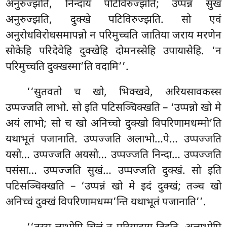
अनुरुज्झति, निन्दाय पटिविरुज्झति; उप्पन्नं सुखं
अनुरुज्झति, दुक्खे पटिविरुज्झति. सो एवं
अनुरोधविरोधसमापन्नो न परिमुच्चति जातिया जराय मरणेन
सोकेहि परिदेवेहि दुक्खेहि दोमनस्सेहि उपायासेहि. ‘न
परिमुच्चति दुक्खस्मा’ति वदामि’’.
‘‘सुतवतो च खो, भिक्खवे, अरियसावकस्स
उप्पज्जति लाभो. सो इति पटिसञ्चिक्खति – ‘उप्पन्नो खो मे
अयं लाभो; सो च खो अनिच्चो दुक्खो विपरिणामधम्मो’ति
यथाभूतं पजानाति. उप्पज्जति अलाभो…पे… उप्पज्जति
यसो… उप्पज्जति
अयसो… उप्पज्जति निन्दा… उप्पज्जति
पसंसा… उप्पज्जति सुखं… उप्पज्जति दुक्खं. सो इति
पटिसञ्चिक्खति – ‘उप्पन्नं खो मे इदं
दुक्खं; तञ्च खो
अनिच्चं दुक्खं विपरिणामधम्म’न्ति यथाभूतं पजानाति’’.