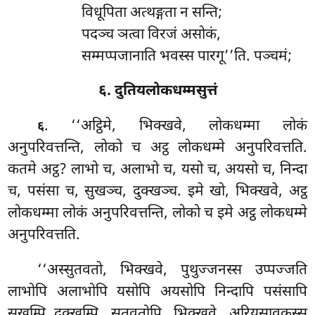
विधूपिता अत्थङ्गता न सन्ति;
पदञ्च ञत्वा विरजं असोकं,
सम्मप्पजानाति भवस्स पारगू’’ति. पञ्चमं;
६. दुतियलोकधम्मसुत्तं
. ‘‘अट्ठिमे, भिक्खवे, लोकधम्मा लोकं
६
अनुपरिवत्तन्ति, लोको च अट्ठ लोकधम्मे अनुपरिवत्तति.
कतमे अट्ठ? लाभो च, अलाभो च, यसो च, अयसो च, निन्दा
च, पसंसा च, सुखञ्च, दुक्खञ्च. इमे खो, भिक्खवे, अट्ठ
लोकधम्मा लोकं अनुपरिवत्तन्ति, लोको च इमे अट्ठ लोकधम्मे
अनुपरिवत्तति.
‘‘अस्सुतवतो, भिक्खवे, पुथुज्जनस्स उप्पज्जति
लाभोपि अलाभोपि यसोपि अयसोपि निन्दापि पसंसापि
सुखम्पि दुक्खम्पि. सुतवतोपि, भिक्खवे, अरियसावकस्स