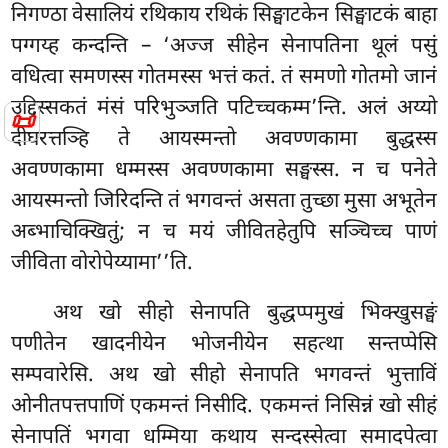
निगण्ठा वेसालियं रथिकाय रथिकं सिङ्घाटकेन सिङ्घाटकं बाहा
पग्गय्ह कन्दन्ति – ‘अज्ज सीहेन सेनापतिना थूलं पसुं
वधित्वा समणस्स गोतमस्स भत्तं कतं. तं समणो गोतमो जानं
उद्दिस्सकतं मंसं परिभुञ्जति
पटिच्चकम्म’न्ति. अलं अय्यो
📜
दीघरत्तञ्हि ते आयस्मन्तो अवण्णकामा बुद्धस्स
अवण्णकामा धम्मस्स अवण्णकामा सङ्घस्स. न च पनेते
आयस्मन्तो जिरिदन्ति तं भगवन्तं असता तुच्छा मुसा अभूतेन
अब्भाचिक्खितुं; न च मयं जीवितहेतुपि सञ्चिच्च पाणं
जीविता वोरोपेय्यामा’’ति.
अथ खो सीहो सेनापति बुद्धप्पमुखं भिक्खुसङ्घं
पणीतेन खादनीयेन भोजनीयेन सहत्था सन्तप्पेसि
सम्पवारेसि. अथ खो सीहो सेनापति
भगवन्तं भुत्ताविं
ओनीतपत्तपाणिं एकमन्तं निसीदि. एकमन्तं निसिन्नं खो सीहं
सेनापतिं भगवा धम्मिया कथाय सन्दस्सेत्वा समादपेत्वा