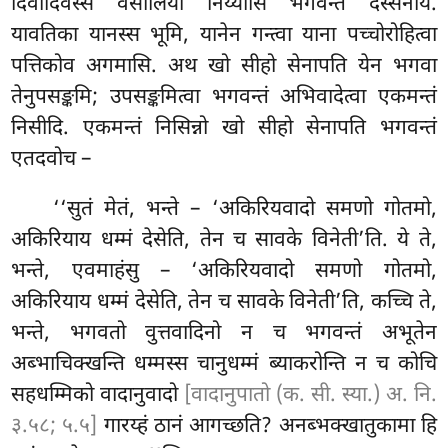
दिवादिवस्स वेसालिया निय्यासि भगवन्तं दस्सनाय.
यावतिका यानस्स भूमि, यानेन गन्त्वा याना पच्चोरोहित्वा
पत्तिकोव अगमासि. अथ खो सीहो सेनापति येन भगवा
तेनुपसङ्कमि; उपसङ्कमित्वा भगवन्तं अभिवादेत्वा एकमन्तं
निसीदि. एकमन्तं निसिन्नो खो सीहो सेनापति भगवन्तं
एतदवोच –
‘‘सुतं मेतं, भन्ते – ‘अकिरियवादो समणो गोतमो,
अकिरियाय धम्मं
देसेति, तेन च सावके विनेती’ति. ये ते,
भन्ते, एवमाहंसु – ‘अकिरियवादो समणो गोतमो,
अकिरियाय धम्मं देसेति, तेन च सावके विनेती’ति, कच्चि ते,
भन्ते, भगवतो वुत्तवादिनो न च भगवन्तं अभूतेन
अब्भाचिक्खन्ति धम्मस्स चानुधम्मं ब्याकरोन्ति न च कोचि
सहधम्मिको वादानुवादो
[वादानुपातो (क. सी. स्या.) अ. नि.
३.५८; ५.५]
गारय्हं ठानं आगच्छति? अनब्भक्खातुकामा हि