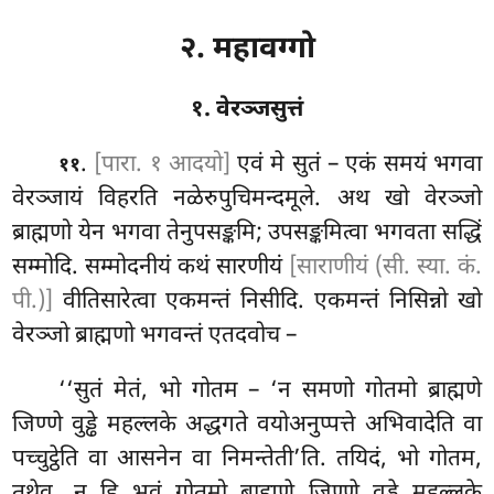
२. महावग्गो
१. वेरञ्जसुत्तं
.
[पारा. १ आदयो]
एवं
मे सुतं – एकं समयं भगवा
११
वेरञ्जायं विहरति नळेरुपुचिमन्दमूले. अथ खो वेरञ्जो
ब्राह्मणो
येन भगवा तेनुपसङ्कमि; उपसङ्कमित्वा भगवता सद्धिं
सम्मोदि. सम्मोदनीयं कथं सारणीयं
[साराणीयं (सी. स्या. कं.
पी.)]
वीतिसारेत्वा
एकमन्तं निसीदि. एकमन्तं निसिन्नो खो
वेरञ्जो ब्राह्मणो भगवन्तं एतदवोच –
‘‘सुतं मेतं, भो गोतम – ‘न समणो गोतमो ब्राह्मणे
जिण्णे वुड्ढे महल्लके अद्धगते वयोअनुप्पत्ते अभिवादेति वा
पच्चुट्ठेति वा आसनेन वा निमन्तेती’ति. तयिदं, भो गोतम,
तथेव. न हि भवं गोतमो ब्राह्मणे जिण्णे वुड्ढे महल्लके