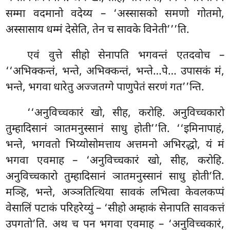
सम्मा वदमानो वदेय्य – ‘अस्सासको समणो गोतमो,
अस्सासाय धम्मं देसेति, तेन च सावके विनेती’’’ति.
एवं वुत्ते सीहो सेनापति भगवन्तं एतदवोच –
‘‘अभिक्कन्तं, भन्ते, अभिक्कन्तं, भन्ते…पे… उपासकं मं,
भन्ते, भगवा धारेतु अज्जतग्गे
पाणुपेतं सरणं गत’’न्ति.
‘‘अनुविच्चकारं खो, सीह, करोहि. अनुविच्चकारो
तुम्हादिसानं ञातमनुस्सानं साधु होती’’ति. ‘‘इमिनापाहं,
भन्ते, भगवतो भिय्योसोमत्ताय अत्तमनो अभिरद्धो, यं मं
भगवा एवमाह – ‘अनुविच्चकारं खो, सीह, करोहि.
अनुविच्चकारो तुम्हादिसानं ञातमनुस्सानं साधु होती’ति.
मञ्हि, भन्ते, अञ्ञतित्थिया सावकं लभित्वा केवलकप्पं
वेसालिं पटाकं परिहरेय्युं – ‘सीहो अम्हाकं सेनापति सावकत्तं
उपगतो’ति. अथ च पन भगवा एवमाह – ‘अनुविच्चकारं,