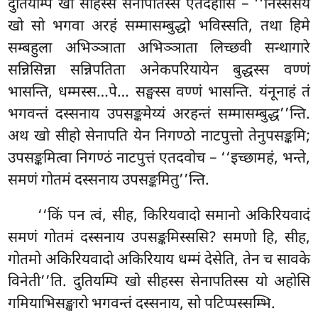
दुतियम्पि खो सीहस्स सेनापतिस्स एतदहोसि – ‘‘निस्संसयं
खो सो भगवा अरहं सम्मासम्बुद्धो भविस्सति, तथा हिमे
सम्बहुला अभिञ्ञाता अभिञ्ञाता लिच्छवी सन्थागारे
सन्निसिन्ना सन्निपतिता अनेकपरियायेन बुद्धस्स वण्णं
भासन्ति, धम्मस्स…पे… सङ्घस्स वण्णं भासन्ति. यंनूनाहं तं
भगवन्तं दस्सनाय उपसङ्कमेय्यं अरहन्तं
सम्मासम्बुद्ध’’न्ति.
अथ खो सीहो सेनापति येन निगण्ठो नाटपुत्तो तेनुपसङ्कमि;
उपसङ्कमित्वा निगण्ठं नाटपुत्तं एतदवोच – ‘‘इच्छामहं, भन्ते,
समणं गोतमं दस्सनाय उपसङ्कमितु’’न्ति.
‘‘किं पन त्वं, सीह, किरियवादो समानो अकिरियवादं
समणं गोतमं दस्सनाय उपसङ्कमिस्ससि? समणो हि, सीह,
गोतमो अकिरियवादो अकिरियाय धम्मं देसेति, तेन च सावके
विनेती’’ति. दुतियम्पि खो सीहस्स सेनापतिस्स यो अहोसि
गमियाभिसङ्खारो भगवन्तं दस्सनाय, सो पटिप्पस्सम्भि.