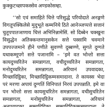
कुक्कुटच्छापकस्सेव
अण्डकोसम्हा.
‘‘सो
एवं समाहिते चित्ते परिसुद्धे परियोदाते अनङ्गणे
विगतूपक्किलेसे मुदुभूते कम्मनिये ठिते आनेञ्जप्पत्ते सत्तानं
चुतूपपातञाणाय चित्तं अभिनिन्नामेसिं. सो दिब्बेन चक्खुना
विसुद्धेन अतिक्कन्तमानुसकेन सत्ते पस्सामि चवमाने
उपपज्जमाने हीने पणीते
सुवण्णे दुब्बण्णे, सुगते दुग्गते
यथाकम्मूपगे सत्ते पजानामि – ‘इमे वत भोन्तो सत्ता
कायदुच्चरितेन समन्नागता, वचीदुच्चरितेन समन्नागता,
मनोदुच्चरितेन समन्नागता, अरियानं उपवादका,
मिच्छादिट्ठिका, मिच्छादिट्ठिकम्मसमादाना. ते कायस्स भेदा
परं मरणा अपायं दुग्गतिं विनिपातं निरयं उपपन्नाति. इमे वा
पन भोन्तो सत्ता कायसुचरितेन समन्नागता, वचीसुचरितेन
समन्नागता, मनोसुचरितेन समन्नागता, अरियानं