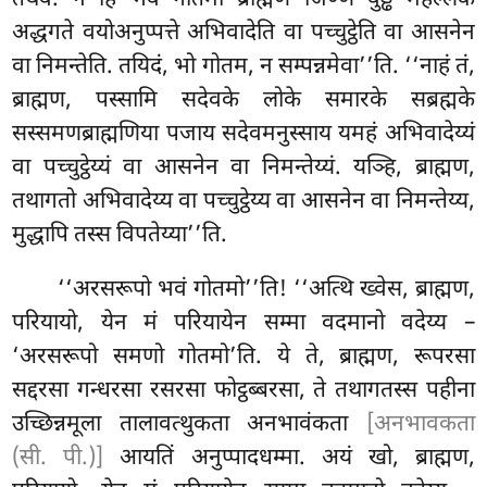
अद्धगते वयोअनुप्पत्ते अभिवादेति वा पच्चुट्ठेति वा आसनेन
वा निमन्तेति. तयिदं, भो गोतम, न सम्पन्नमेवा’’ति. ‘‘नाहं तं,
ब्राह्मण, पस्सामि सदेवके लोके समारके सब्रह्मके
सस्समणब्राह्मणिया पजाय सदेवमनुस्साय यमहं अभिवादेय्यं
वा पच्चुट्ठेय्यं वा आसनेन वा निमन्तेय्यं. यञ्हि, ब्राह्मण,
तथागतो अभिवादेय्य
वा पच्चुट्ठेय्य वा आसनेन वा निमन्तेय्य,
मुद्धापि तस्स विपतेय्या’’ति.
‘‘अरसरूपो भवं गोतमो’’ति! ‘‘अत्थि ख्वेस, ब्राह्मण,
परियायो, येन मं परियायेन सम्मा वदमानो वदेय्य –
‘अरसरूपो समणो गोतमो’ति. ये ते, ब्राह्मण, रूपरसा
सद्दरसा गन्धरसा रसरसा फोट्ठब्बरसा, ते तथागतस्स पहीना
उच्छिन्नमूला तालावत्थुकता अनभावंकता
[अनभावकता
(सी. पी.)]
आयतिं अनुप्पादधम्मा. अयं खो, ब्राह्मण,