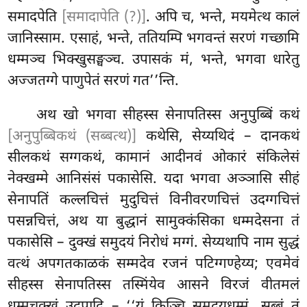
समादपेति
[समादापेति (?)]
. अपि च, भन्ते, मयमेत्थ कालं
जानिस्साम. एसाहं, भन्ते, ततियम्पि भगवन्तं सरणं गच्छामि
धम्मञ्च भिक्खुसङ्घञ्च. उपासकं मं, भन्ते, भगवा धारेतु
अज्जतग्गे पाणुपेतं सरणं गत’’न्ति.
अथ खो भगवा सीहस्स सेनापतिस्स अनुपुब्बिं कथं
[अनुपुब्बिकथं (सब्बत्थ)]
कथेसि, सेय्यथिदं – दानकथं
सीलकथं सग्गकथं, कामानं आदीनवं ओकारं संकिलेसं
नेक्खम्मे आनिसंसं पकासेसि. यदा भगवा अञ्ञासि सीहं
सेनापतिं कल्लचित्तं मुदुचित्तं विनीवरणचित्तं उदग्गचित्तं
पसन्नचित्तं, अथ या बुद्धानं सामुक्कंसिका धम्मदेसना तं
पकासेसि – दुक्खं समुदयं निरोधं मग्गं. सेय्यथापि नाम सुद्धं
वत्थं अपगतकाळकं सम्मदेव रजनं पटिग्गण्हेय्य; एवमेवं
सीहस्स सेनापतिस्स तस्मिंयेव आसने विरजं वीतमलं
धम्मचक्खुं उदपादि – ‘‘यं किञ्चि समुदयधम्मं, सब्बं तं