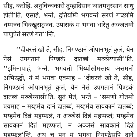
सीह, करोहि. अनुविच्चकारो तुम्हादिसानं ञातमनुस्सानं साधु
होती’ति. एसाहं, भन्ते, दुतियम्पि भगवन्तं सरणं गच्छामि
धम्मञ्च भिक्खुसङ्घञ्च. उपासकं मं भगवा धारेतु अज्जतग्गे
पाणुपेतं सरणं गत’’न्ति.
‘‘दीघरत्तं
खो ते, सीह, निगण्ठानं ओपानभूतं कुलं, येन
नेसं उपगतानं पिण्डकं दातब्बं मञ्ञेय्यासी’’ति.
‘‘इमिनापाहं, भन्ते, भगवतो भिय्योसोमत्ताय अत्तमनो
अभिरद्धो, यं मं भगवा एवमाह – ‘दीघरत्तं खो ते, सीह,
निगण्ठानं ओपानभूतं कुलं, येन
नेसं उपगतानं पिण्डकं
दातब्बं मञ्ञेय्यासी’ति. सुतं मेतं, भन्ते – ‘समणो गोतमो
एवमाह – मय्हमेव
दानं दातब्बं, मय्हमेव सावकानं दातब्बं;
मय्हमेव दिन्नं महप्फलं, न अञ्ञेसं दिन्नं महप्फलं; मय्हमेव
सावकानं दिन्नं महप्फलं, न अञ्ञेसं सावकानं दिन्नं
महप्फल’न्ति, अथ च पन मं भगवा निगण्ठेसुपि दाने