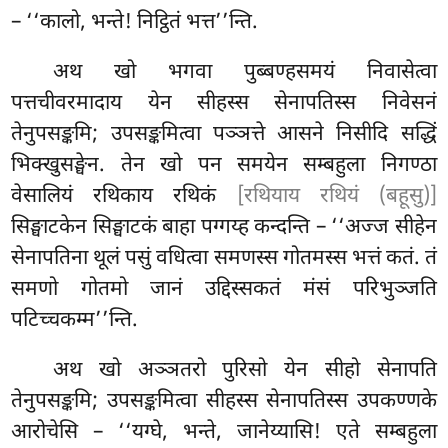
– ‘‘कालो, भन्ते! निट्ठितं भत्त’’न्ति.
अथ खो भगवा पुब्बण्हसमयं निवासेत्वा
पत्तचीवरमादाय येन सीहस्स सेनापतिस्स निवेसनं
तेनुपसङ्कमि; उपसङ्कमित्वा पञ्ञत्ते आसने निसीदि सद्धिं
भिक्खुसङ्घेन. तेन खो पन
समयेन सम्बहुला निगण्ठा
वेसालियं रथिकाय रथिकं
[रथियाय रथियं (बहूसु)]
सिङ्घाटकेन सिङ्घाटकं बाहा पग्गय्ह कन्दन्ति – ‘‘अज्ज सीहेन
सेनापतिना थूलं पसुं वधित्वा समणस्स गोतमस्स भत्तं कतं. तं
समणो गोतमो जानं उद्दिस्सकतं मंसं परिभुञ्जति
पटिच्चकम्म’’न्ति.
अथ खो अञ्ञतरो पुरिसो येन सीहो सेनापति
तेनुपसङ्कमि; उपसङ्कमित्वा सीहस्स सेनापतिस्स उपकण्णके
आरोचेसि – ‘‘यग्घे, भन्ते, जानेय्यासि! एते सम्बहुला