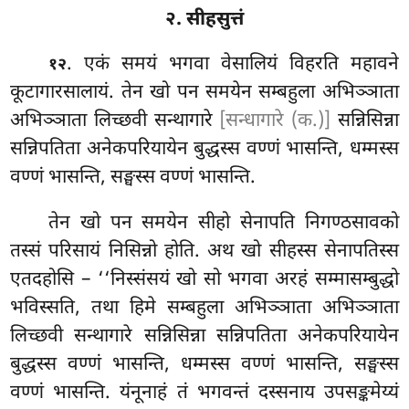
२. सीहसुत्तं
. एकं समयं भगवा वेसालियं विहरति महावने
१२
कूटागारसालायं. तेन खो पन समयेन सम्बहुला अभिञ्ञाता
अभिञ्ञाता लिच्छवी सन्थागारे
[सन्धागारे (क.)]
सन्निसिन्ना
सन्निपतिता अनेकपरियायेन बुद्धस्स वण्णं भासन्ति, धम्मस्स
वण्णं भासन्ति, सङ्घस्स वण्णं भासन्ति.
तेन
खो पन समयेन सीहो सेनापति निगण्ठसावको
तस्सं परिसायं निसिन्नो होति. अथ खो सीहस्स सेनापतिस्स
एतदहोसि – ‘‘निस्संसयं खो सो भगवा अरहं सम्मासम्बुद्धो
भविस्सति, तथा हिमे सम्बहुला अभिञ्ञाता अभिञ्ञाता
लिच्छवी सन्थागारे सन्निसिन्ना सन्निपतिता अनेकपरियायेन
बुद्धस्स वण्णं भासन्ति, धम्मस्स वण्णं भासन्ति, सङ्घस्स
वण्णं भासन्ति. यंनूनाहं तं भगवन्तं दस्सनाय उपसङ्कमेय्यं