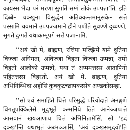
अनुपवादका, सम्मादिट्ठिका, सम्मादिट्ठिकम्मसमादाना. ते
कायस्स भेदा परं मरणा सुगतिं सग्गं लोकं उपपन्ना’ति. इति
दिब्बेन चक्खुना विसुद्धेन अतिक्कन्तमानुसकेन सत्ते
पस्सामि चवमाने उपपज्जमाने हीने पणीते सुवण्णे दुब्बण्णे,
सुगते दुग्गते यथाकम्मूपगे सत्ते पजानामि.
‘‘अयं खो मे, ब्राह्मण, रत्तिया मज्झिमे यामे दुतिया
विज्जा अधिगता; अविज्जा विहता विज्जा उप्पन्ना; तमो
विहतो आलोको उप्पन्नो, यथा तं अप्पमत्तस्स आतापिनो
पहितत्तस्स विहरतो. अयं खो मे, ब्राह्मण, दुतिया
अभिनिब्भिदा अहोसि कुक्कुटच्छापकस्सेव अण्डकोसम्हा.
‘‘सो एवं समाहिते चित्ते परिसुद्धे परियोदाते अनङ्गणे
विगतूपक्किलेसे मुदुभूते कम्मनिये ठिते आनेञ्जप्पत्ते
आसवानं खयञाणाय चित्तं अभिनिन्नामेसिं. सो ‘इदं
दुक्ख’न्ति यथाभूतं अब्भञ्ञासिं, ‘अयं दुक्खसमुदयो’ति