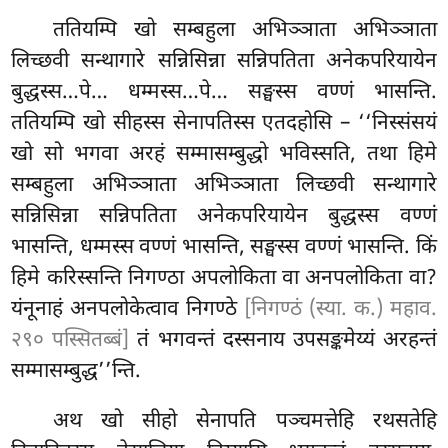
ततियम्पि खो सम्बहुला अभिञ्ञाता अभिञ्ञाता
लिच्छवी सन्थागारे सन्निसिन्ना सन्निपतिता अनेकपरियायेन
बुद्धस्स…पे… धम्मस्स…पे… सङ्घस्स वण्णं भासन्ति.
ततियम्पि खो सीहस्स
सेनापतिस्स एतदहोसि – ‘‘निस्संसयं
खो सो भगवा अरहं सम्मासम्बुद्धो भविस्सति, तथा हिमे
सम्बहुला अभिञ्ञाता अभिञ्ञाता लिच्छवी सन्थागारे
सन्निसिन्ना सन्निपतिता अनेकपरियायेन बुद्धस्स वण्णं
भासन्ति, धम्मस्स वण्णं भासन्ति, सङ्घस्स वण्णं भासन्ति. किं
हिमे करिस्सन्ति निगण्ठा
अपलोकिता वा अनपलोकिता वा?
यंनूनाहं अनपलोकेत्वाव निगण्ठे
[निगण्ठं (स्या. क.) महाव.
२९० पस्सितब्बं]
तं भगवन्तं दस्सनाय उपसङ्कमेय्यं अरहन्तं
सम्मासम्बुद्ध’’न्ति.
अथ
खो सीहो सेनापति पञ्चमत्तेहि रथसतेहि