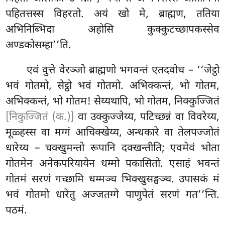
पहितत्तस्स विहरतो. अयं खो मे, ब्राह्मण, ततिया
अभिनिब्भिदा अहोसि कुक्कुटच्छापकस्सेव
अण्डकोसम्हा’’ति.
एवं वुत्ते वेरञ्जो ब्राह्मणो भगवन्तं एतदवोच – ‘‘जेट्ठो
भवं गोतमो, सेट्ठो भवं गोतमो. अभिक्कन्तं, भो गोतम,
अभिक्कन्तं, भो गोतम! सेय्यथापि, भो गोतम, निक्कुज्जितं
[निकुज्जितं (क.)]
वा उक्कुज्जेय्य, पटिच्छन्नं वा विवरेय्य,
मूळ्हस्स वा मग्गं आचिक्खेय्य, अन्धकारे वा तेलपज्जोतं
धारेय्य – चक्खुमन्तो रूपानि दक्खन्तीति; एवमेवं भोता
गोतमेन
अनेकपरियायेन धम्मो पकासितो. एसाहं भवन्तं
गोतमं सरणं गच्छामि धम्मञ्च भिक्खुसङ्घञ्च. उपासकं मं
भवं गोतमो धारेतु अज्जतग्गे पाणुपेतं सरणं गत’’न्ति.
पठमं.