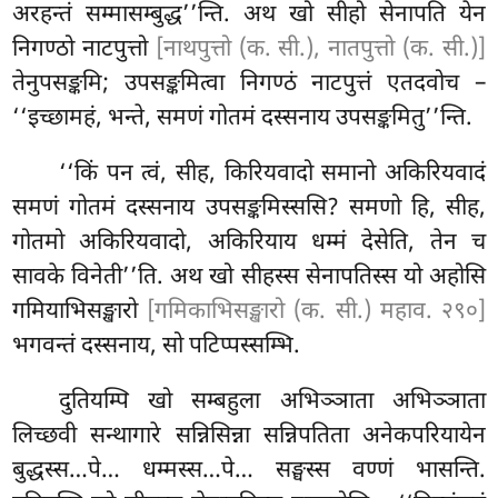
अरहन्तं सम्मासम्बुद्ध’’न्ति. अथ खो सीहो सेनापति येन
निगण्ठो नाटपुत्तो
[नाथपुत्तो (क. सी.), नातपुत्तो (क. सी.)]
तेनुपसङ्कमि; उपसङ्कमित्वा निगण्ठं नाटपुत्तं एतदवोच –
‘‘इच्छामहं, भन्ते, समणं गोतमं दस्सनाय उपसङ्कमितु’’न्ति.
‘‘किं
पन त्वं, सीह, किरियवादो समानो अकिरियवादं
समणं गोतमं दस्सनाय उपसङ्कमिस्ससि? समणो हि, सीह,
गोतमो अकिरियवादो, अकिरियाय धम्मं देसेति, तेन च
सावके विनेती’’ति. अथ खो सीहस्स
सेनापतिस्स यो अहोसि
गमियाभिसङ्खारो
[गमिकाभिसङ्खारो (क. सी.) महाव. २९०]
भगवन्तं दस्सनाय, सो पटिप्पस्सम्भि.
दुतियम्पि खो सम्बहुला अभिञ्ञाता अभिञ्ञाता
लिच्छवी सन्थागारे सन्निसिन्ना सन्निपतिता अनेकपरियायेन
बुद्धस्स…पे… धम्मस्स…पे… सङ्घस्स वण्णं भासन्ति.