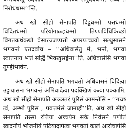
निरोधधम्म’’न्ति.
अथ खो सीहो सेनापति दिट्ठधम्मो पत्तधम्मो
विदितधम्मो परियोगाळ्हधम्मो तिण्णविचिकिच्छो
विगतकथंकथो वेसारज्जप्पत्तो अपरप्पच्चयो सत्थुसासने
भगवन्तं एतदवोच – ‘‘अधिवासेतु मे, भन्ते, भगवा
स्वातनाय
भत्तं सद्धिं भिक्खुसङ्घेना’’ति. अधिवासेसि भगवा
तुण्हीभावेन.
अथ खो सीहो सेनापति भगवतो अधिवासनं विदित्वा
उट्ठायासना भगवन्तं अभिवादेत्वा पदक्खिणं कत्वा पक्कामि.
अथ खो सीहो सेनापति अञ्ञतरं पुरिसं आमन्तेसि – ‘‘गच्छ
त्वं, अम्भो पुरिस
, पवत्तमंसं जानाही’’ति. अथ खो सीहो
सेनापति तस्सा रत्तिया अच्चयेन सके निवेसने पणीतं
खादनीयं भोजनीयं पटियादापेत्वा भगवतो
कालं आरोचापेसि