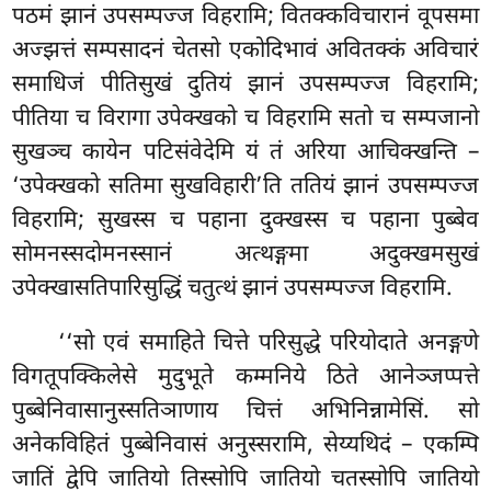
पठमं झानं उपसम्पज्ज विहरामि; वितक्कविचारानं वूपसमा
अज्झत्तं सम्पसादनं चेतसो एकोदिभावं अवितक्कं अविचारं
समाधिजं पीतिसुखं दुतियं
झानं उपसम्पज्ज विहरामि;
पीतिया च विरागा उपेक्खको च विहरामि सतो च सम्पजानो
सुखञ्च कायेन
पटिसंवेदेमि यं तं अरिया आचिक्खन्ति –
‘उपेक्खको सतिमा सुखविहारी’ति ततियं झानं उपसम्पज्ज
विहरामि; सुखस्स च पहाना दुक्खस्स च पहाना पुब्बेव
सोमनस्सदोमनस्सानं अत्थङ्गमा अदुक्खमसुखं
उपेक्खासतिपारिसुद्धिं चतुत्थं झानं उपसम्पज्ज विहरामि.
‘‘सो एवं समाहिते चित्ते परिसुद्धे परियोदाते अनङ्गणे
विगतूपक्किलेसे मुदुभूते कम्मनिये ठिते आनेञ्जप्पत्ते
पुब्बेनिवासानुस्सतिञाणाय चित्तं अभिनिन्नामेसिं. सो
अनेकविहितं पुब्बेनिवासं अनुस्सरामि, सेय्यथिदं – एकम्पि
जातिं द्वेपि जातियो तिस्सोपि जातियो चतस्सोपि जातियो