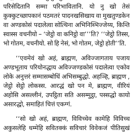
परिसेदितानि सम्मा परिभावितानि. यो नु खो तेसं
कुक्कुटच्छापकानं पठमतरं पादनखसिखाय वा मुखतुण्डकेन
वा अण्डकोसं पदालेत्वा सोत्थिना अभिनिब्भिज्जेय्य, किन्ति
स्वास्स वचनीयो – ‘जेट्ठो वा कनिट्ठो वा’’’ति? ‘‘जेट्ठो तिस्स,
भो गोतम, वचनीयो. सो हि नेसं, भो गोतम, जेट्ठो होती’’ति.
‘‘एवमेवं खो अहं, ब्राह्मण, अविज्जागताय पजाय
अण्डभूताय परियोनद्धाय अविज्जण्डकोसं पदालेत्वा एकोव
लोके अनुत्तरं सम्मासम्बोधिं अभिसम्बुद्धो. अहञ्हि, ब्राह्मण
,
जेट्ठो सेट्ठो लोकस्स. आरद्धं खो पन मे, ब्राह्मण, वीरियं
अहोसि असल्लीनं, उपट्ठिता सति असम्मुट्ठा, पस्सद्धो कायो
असारद्धो, समाहितं चित्तं एकग्गं.
‘‘सो
खो अहं, ब्राह्मण, विविच्चेव कामेहि विविच्च
अकुसलेहि धम्मेहि सवितक्कं सविचारं विवेकजं पीतिसुखं