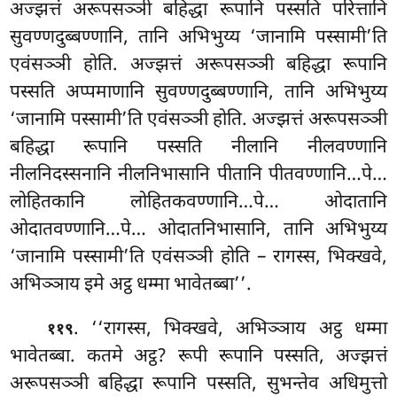
अज्झत्तं अरूपसञ्ञी बहिद्धा रूपानि पस्सति परित्तानि
सुवण्णदुब्बण्णानि, तानि अभिभुय्य ‘जानामि पस्सामी’ति
एवंसञ्ञी होति. अज्झत्तं अरूपसञ्ञी बहिद्धा रूपानि
पस्सति अप्पमाणानि सुवण्णदुब्बण्णानि, तानि अभिभुय्य
‘जानामि पस्सामी’ति एवंसञ्ञी होति. अज्झत्तं
अरूपसञ्ञी
बहिद्धा रूपानि पस्सति नीलानि नीलवण्णानि
नीलनिदस्सनानि नीलनिभासानि पीतानि पीतवण्णानि…पे…
लोहितकानि लोहितकवण्णानि…पे… ओदातानि
ओदातवण्णानि…पे… ओदातनिभासानि, तानि अभिभुय्य
‘जानामि पस्सामी’ति एवंसञ्ञी होति – रागस्स, भिक्खवे,
अभिञ्ञाय इमे अट्ठ धम्मा भावेतब्बा’’.
. ‘‘रागस्स, भिक्खवे, अभिञ्ञाय अट्ठ धम्मा
११९
भावेतब्बा. कतमे
अट्ठ? रूपी रूपानि पस्सति, अज्झत्तं
अरूपसञ्ञी बहिद्धा रूपानि पस्सति, सुभन्तेव अधिमुत्तो