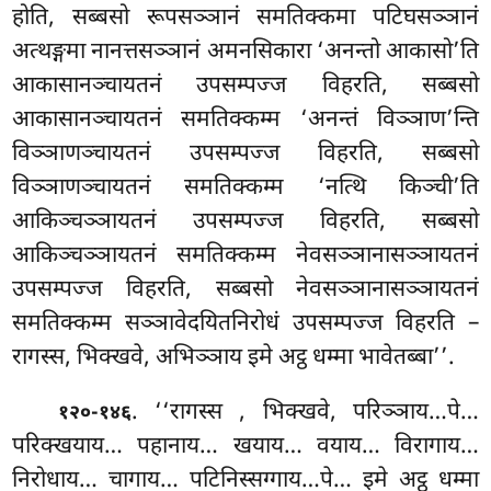
होति, सब्बसो रूपसञ्ञानं समतिक्कमा पटिघसञ्ञानं
अत्थङ्गमा नानत्तसञ्ञानं अमनसिकारा ‘अनन्तो आकासो’ति
आकासानञ्चायतनं उपसम्पज्ज विहरति, सब्बसो
आकासानञ्चायतनं समतिक्कम्म ‘अनन्तं विञ्ञाण’न्ति
विञ्ञाणञ्चायतनं उपसम्पज्ज विहरति, सब्बसो
विञ्ञाणञ्चायतनं समतिक्कम्म ‘नत्थि किञ्ची’ति
आकिञ्चञ्ञायतनं उपसम्पज्ज विहरति, सब्बसो
आकिञ्चञ्ञायतनं समतिक्कम्म नेवसञ्ञानासञ्ञायतनं
उपसम्पज्ज
विहरति, सब्बसो नेवसञ्ञानासञ्ञायतनं
समतिक्कम्म सञ्ञावेदयितनिरोधं उपसम्पज्ज विहरति –
रागस्स, भिक्खवे, अभिञ्ञाय इमे अट्ठ धम्मा भावेतब्बा’’.
. ‘‘रागस्स
, भिक्खवे, परिञ्ञाय…पे…
१२०-१४६
परिक्खयाय… पहानाय… खयाय… वयाय… विरागाय…
निरोधाय… चागाय… पटिनिस्सग्गाय…पे… इमे अट्ठ धम्मा