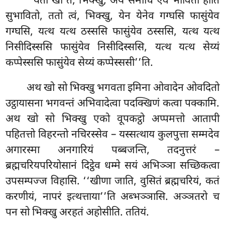
‘‘यतो खो ते, भिक्खु, अयं समाधि एवं भावितो होति
सुभावितो, ततो त्वं, भिक्खु, येन येनेव गग्घसि फासुंयेव
गग्घसि, यत्थ यत्थ ठस्ससि फासुंयेव ठस्ससि, यत्थ यत्थ
निसीदिस्ससि फासुंयेव निसीदिस्ससि, यत्थ यत्थ सेय्यं
कप्पेस्ससि
फासुंयेव सेय्यं कप्पेस्ससी’’ति.
अथ
खो सो भिक्खु भगवता इमिना ओवादेन ओवदितो
उट्ठायासना भगवन्तं अभिवादेत्वा पदक्खिणं कत्वा पक्कामि.
अथ खो सो भिक्खु एको वूपकट्ठो अप्पमत्तो आतापी
पहितत्तो विहरन्तो नचिरस्सेव – यस्सत्थाय कुलपुत्ता सम्मदेव
अगारस्मा अनगारियं पब्बजन्ति, तदनुत्तरं –
ब्रह्मचरियपरियोसानं दिट्ठेव धम्मे सयं अभिञ्ञा सच्छिकत्वा
उपसम्पज्ज विहासि. ‘‘खीणा
जाति, वुसितं ब्रह्मचरियं, कतं
करणीयं, नापरं इत्थत्ताया’’ति अब्भञ्ञासि. अञ्ञतरो च
पन सो भिक्खु अरहतं अहोसीति. ततियं.