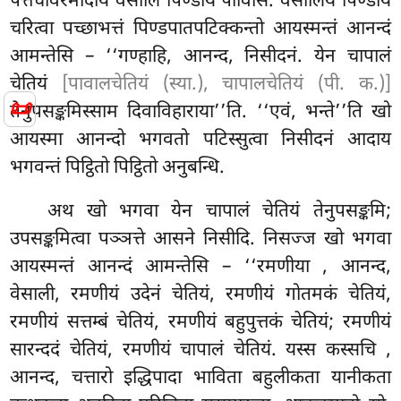
पत्तचीवरमादाय वेसालिं पिण्डाय पाविसि. वेसालियं पिण्डाय
चरित्वा पच्छाभत्तं पिण्डपातपटिक्कन्तो आयस्मन्तं आनन्दं
आमन्तेसि – ‘‘गण्हाहि, आनन्द, निसीदनं. येन चापालं
चेतियं
[पावालचेतियं (स्या.), चापालचेतियं (पी. क.)]
📜
तेनुपसङ्कमिस्साम दिवाविहाराया’’ति. ‘‘एवं, भन्ते’’ति खो
आयस्मा आनन्दो भगवतो पटिस्सुत्वा निसीदनं आदाय
भगवन्तं पिट्ठितो पिट्ठितो अनुबन्धि.
अथ
खो भगवा येन चापालं चेतियं तेनुपसङ्कमि;
उपसङ्कमित्वा पञ्ञत्ते आसने निसीदि. निसज्ज खो भगवा
आयस्मन्तं आनन्दं आमन्तेसि – ‘‘रमणीया
, आनन्द,
वेसाली, रमणीयं उदेनं चेतियं, रमणीयं गोतमकं चेतियं,
रमणीयं सत्तम्बं चेतियं, रमणीयं बहुपुत्तकं चेतियं; रमणीयं
सारन्ददं चेतियं, रमणीयं चापालं चेतियं. यस्स कस्सचि
,
आनन्द, चत्तारो इद्धिपादा भाविता बहुलीकता यानीकता