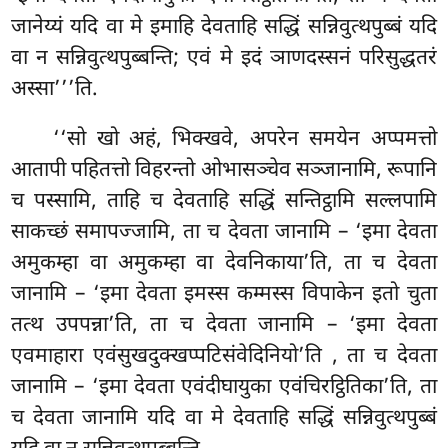
जानेय्यं यदि वा मे इमाहि देवताहि सद्धिं सन्निवुत्थपुब्बं यदि
वा न सन्निवुत्थपुब्बन्ति; एवं मे इदं ञाणदस्सनं परिसुद्धतरं
अस्सा’’’ति.
‘‘सो
खो अहं, भिक्खवे, अपरेन समयेन अप्पमत्तो
आतापी पहितत्तो विहरन्तो ओभासञ्चेव सञ्जानामि, रूपानि
च पस्सामि, ताहि च देवताहि सद्धिं सन्तिट्ठामि सल्लपामि
साकच्छं समापज्जामि, ता च देवता जानामि – ‘इमा देवता
अमुकम्हा वा अमुकम्हा वा देवनिकाया’ति, ता च देवता
जानामि – ‘इमा देवता इमस्स कम्मस्स विपाकेन इतो चुता
तत्थ उपपन्ना’ति, ता च देवता जानामि – ‘इमा देवता
एवमाहारा एवंसुखदुक्खप्पटिसंवेदिनियो’ति
, ता च देवता
जानामि – ‘इमा देवता एवंदीघायुका एवंचिरट्ठितिका’ति, ता
च देवता जानामि यदि वा मे देवताहि सद्धिं सन्निवुत्थपुब्बं