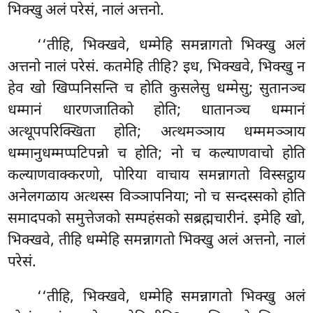
भिक्खु अलं परेसं, नालं अत्तनो.
‘‘तीहि, भिक्खवे, धम्मेहि समन्नागतो भिक्खु अलं
अत्तनो नालं परेसं. कतमेहि तीहि? इध, भिक्खवे, भिक्खु न
हेव खो खिप्पनिसन्ति च होति कुसलेसु धम्मेसु; सुतानञ्च
धम्मानं धारणजातिको होति; धातानञ्च
धम्मानं
अत्थूपपरिक्खिता होति; अत्थमञ्ञाय धम्ममञ्ञाय
धम्मानुधम्मप्पटिपन्नो च होति; नो च कल्याणवाचो होति
कल्याणवाक्करणो, पोरिया वाचाय समन्नागतो विस्सट्ठाय
अनेलगळाय
अत्थस्स विञ्ञापनिया; नो च सन्दस्सको होति
समादपको समुत्तेजको सम्पहंसको सब्रह्मचारीनं. इमेहि खो,
भिक्खवे, तीहि धम्मेहि समन्नागतो भिक्खु अलं अत्तनो, नालं
परेसं.
‘‘तीहि, भिक्खवे, धम्मेहि समन्नागतो भिक्खु अलं