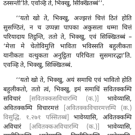
ठस्सन्ती’ति. एवञ्हि ते, भिक्खु, सिक्खितब्बं’’.
‘‘यतो खो ते, भिक्खु, अज्झत्तं चित्तं ठितं होति
सुसण्ठितं, न च उप्पन्ना पापका अकुसला धम्मा चित्तं
परियादाय तिट्ठन्ति, ततो ते, भिक्खु, एवं सिक्खितब्बं –
‘मेत्ता
मे चेतोविमुत्ति भाविता भविस्सति बहुलीकता
यानीकता वत्थुकता अनुट्ठिता परिचिता सुसमारद्धा’ति.
एवञ्हि ते, भिक्खु, सिक्खितब्बं.
‘‘यतो खो ते, भिक्खु, अयं समाधि एवं भावितो होति
बहुलीकतो, ततो त्वं, भिक्खु, इमं समाधिं सवितक्कम्पि
सविचारं
[सवितक्कसविचारम्पि (क.)]
भावेय्यासि,
अवितक्कम्पि विचारमत्तं
[अवितक्कविचारमत्तम्पि (क.)
विसुद्धि. १.२७१ पस्सितब्बं]
भावेय्यासि, अवितक्कम्पि
अविचारं
[अवितक्कअविचारम्पि (क.)]
भावेय्यासि,