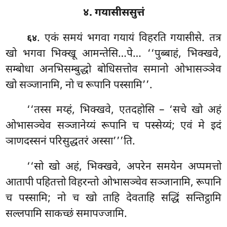
४. गयासीससुत्तं
. एकं समयं भगवा गयायं विहरति गयासीसे. तत्र
६४
खो भगवा भिक्खू आमन्तेसि…पे… ‘‘पुब्बाहं, भिक्खवे,
सम्बोधा अनभिसम्बुद्धो बोधिसत्तोव समानो ओभासञ्ञेव
खो सञ्जानामि, नो च रूपानि पस्सामि’’.
‘‘तस्स
मय्हं, भिक्खवे, एतदहोसि – ‘सचे खो अहं
ओभासञ्चेव सञ्जानेय्यं रूपानि च पस्सेय्यं; एवं मे इदं
ञाणदस्सनं परिसुद्धतरं अस्सा’’’ति.
‘‘सो खो अहं, भिक्खवे, अपरेन समयेन अप्पमत्तो
आतापी पहितत्तो विहरन्तो ओभासञ्चेव सञ्जानामि, रूपानि
च पस्सामि; नो च खो ताहि देवताहि सद्धिं सन्तिट्ठामि
सल्लपामि साकच्छं समापज्जामि.