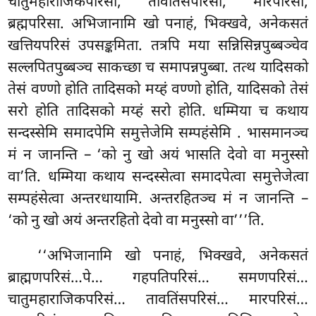
चातुमहाराजिकपरिसा, तावतिंसपरिसा, मारपरिसा,
ब्रह्मपरिसा. अभिजानामि खो पनाहं, भिक्खवे, अनेकसतं
खत्तियपरिसं उपसङ्कमिता. तत्रपि मया सन्निसिन्नपुब्बञ्चेव
सल्लपितपुब्बञ्च साकच्छा च समापन्नपुब्बा. तत्थ यादिसको
तेसं वण्णो होति तादिसको मय्हं वण्णो होति, यादिसको तेसं
सरो होति तादिसको मय्हं सरो होति. धम्मिया च कथाय
सन्दस्सेमि समादपेमि समुत्तेजेमि सम्पहंसेमि
. भासमानञ्च
मं न जानन्ति – ‘को नु खो अयं भासति देवो वा मनुस्सो
वा’ति. धम्मिया कथाय सन्दस्सेत्वा समादपेत्वा समुत्तेजेत्वा
सम्पहंसेत्वा अन्तरधायामि. अन्तरहितञ्च मं न जानन्ति –
‘को नु खो अयं अन्तरहितो देवो वा मनुस्सो वा’’’ति.
‘‘अभिजानामि
खो पनाहं, भिक्खवे, अनेकसतं
ब्राह्मणपरिसं…पे… गहपतिपरिसं… समणपरिसं…
चातुमहाराजिकपरिसं… तावतिंसपरिसं… मारपरिसं…