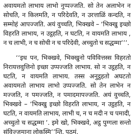
अवायमतो लाभाय लाभो नुप्पज्जति. सो तेन अलाभेन न
सोचति, न किलमति, न परिदेवति, न उरत्ताळिं कन्दति, न
सम्मोहं आपज्जति. अयं वुच्चति, भिक्खवे – ‘भिक्खु इच्छो
विहरति लाभाय, न उट्ठहति, न घटति, न वायमति लाभाय
,
न च लाभी, न च सोची न च परिदेवी, अच्चुतो च सद्धम्मा’’’.
‘‘इध पन, भिक्खवे, भिक्खुनो पविवित्तस्स विहरतो
निरायत्तवुत्तिनो इच्छा उप्पज्जति लाभाय. सो न उट्ठहति, न
घटति, न वायमति लाभाय. तस्स अनुट्ठहतो अघटतो
अवायमतो लाभाय लाभो उप्पज्जति. सो तेन लाभेन न
मज्जति, न पमज्जति, न पमादमापज्जति. अयं वुच्चति,
भिक्खवे – ‘भिक्खु इच्छो विहरति लाभाय, न उट्ठहति, न
घटति, न वायमति लाभाय, लाभी च, न च मदी न च पमादी,
अच्चुतो च सद्धम्मा
’. इमे खो, भिक्खवे, अट्ठ पुग्गला सन्तो
संविज्जमाना लोकस्मि’’न्ति. पठमं.