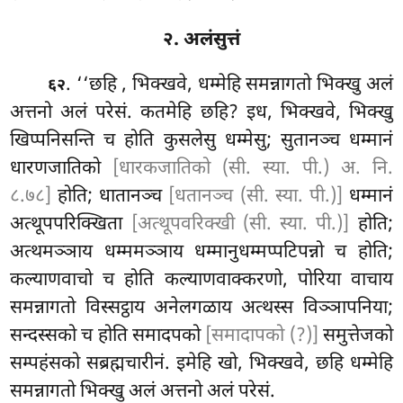
२. अलंसुत्तं
. ‘‘छहि
, भिक्खवे, धम्मेहि समन्नागतो भिक्खु अलं
६२
अत्तनो अलं परेसं. कतमेहि छहि? इध, भिक्खवे, भिक्खु
खिप्पनिसन्ति च होति कुसलेसु धम्मेसु; सुतानञ्च धम्मानं
धारणजातिको
[धारकजातिको (सी. स्या. पी.) अ. नि.
८.७८]
होति; धातानञ्च
[धतानञ्च (सी. स्या. पी.)]
धम्मानं
अत्थूपपरिक्खिता
[अत्थूपवरिक्खी (सी. स्या. पी.)]
होति;
अत्थमञ्ञाय धम्ममञ्ञाय धम्मानुधम्मप्पटिपन्नो च होति;
कल्याणवाचो च होति कल्याणवाक्करणो, पोरिया वाचाय
समन्नागतो विस्सट्ठाय अनेलगळाय अत्थस्स विञ्ञापनिया;
सन्दस्सको च होति समादपको
[समादापको (?)]
समुत्तेजको
सम्पहंसको सब्रह्मचारीनं. इमेहि खो, भिक्खवे, छहि धम्मेहि
समन्नागतो भिक्खु अलं अत्तनो अलं परेसं.