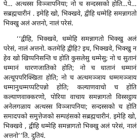
पे… अत्थस्स विञ्ञापनिया; नो च सन्दस्सको होति…पे…
सब्रह्मचारीनं
. इमेहि खो, भिक्खवे, द्वीहि धम्मेहि समन्नागतो
भिक्खु अलं अत्तनो, नालं परेसं.
‘‘द्वीहि, भिक्खवे, धम्मेहि समन्नागतो भिक्खु अलं
परेसं, नालं अत्तनो. कतमेहि द्वीहि? इध, भिक्खवे, भिक्खु न
हेव खो खिप्पनिसन्ति च होति कुसलेसु धम्मेसु; नो च सुतानं
धम्मानं धारणजातिको होति; नो च धातानं धम्मानं
अत्थूपपरिक्खिता
होति; नो च अत्थमञ्ञाय धम्ममञ्ञाय
धम्मानुधम्मप्पटिपन्नो होति; कल्याणवाचो च होति
कल्याणवाक्करणो, पोरिया वाचाय समन्नागतो विस्सट्ठाय
अनेलगळाय अत्थस्स विञ्ञापनिया; सन्दस्सको च होति
समादपको समुत्तेजको सम्पहंसको सब्रह्मचारीनं. इमेहि खो,
भिक्खवे
, द्वीहि धम्मेहि समन्नागतो भिक्खु अलं परेसं, नालं
अत्तनो’’ति. दुतियं.