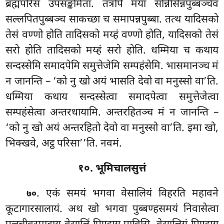
ब्रह्मपरिसं उपसङ्कमिता. तत्रपि मया सन्निसिन्नपुब्बञ्चेव
सल्लपितपुब्बञ्च साकच्छा च समापन्नपुब्बा. तत्थ यादिसको
तेसं वण्णो होति तादिसको मय्हं वण्णो होति, यादिसको तेसं
सरो होति तादिसको मय्हं सरो होति. धम्मिया च कथाय
सन्दस्सेमि समादपेमि समुत्तेजेमि सम्पहंसेमि. भासमानञ्च मं
न जानन्ति – ‘को नु खो अयं भासति देवो वा मनुस्सो वा’ति.
धम्मिया कथाय सन्दस्सेत्वा समादपेत्वा समुत्तेजेत्वा
सम्पहंसेत्वा अन्तरधायामि. अन्तरहितञ्च मं न जानन्ति –
‘को नु
खो अयं अन्तरहितो देवो वा मनुस्सो वा’ति. इमा खो,
भिक्खवे, अट्ठ परिसा’’ति. नवमं.
१०. भूमिचालसुत्तं
. एकं समयं भगवा वेसालियं विहरति महावने
७०
कूटागारसालायं. अथ खो भगवा पुब्बण्हसमयं निवासेत्वा