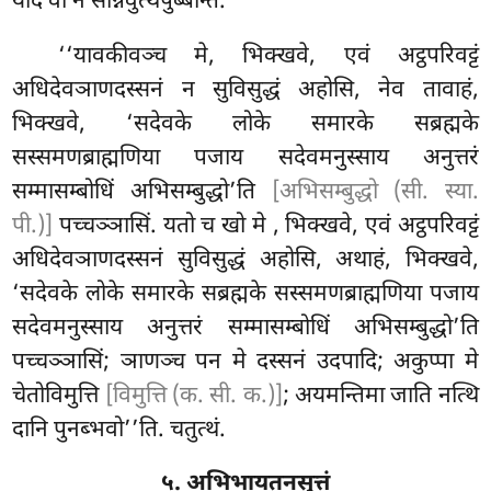
यदि वा न सन्निवुत्थपुब्बन्ति.
‘‘यावकीवञ्च मे, भिक्खवे, एवं अट्ठपरिवट्टं
अधिदेवञाणदस्सनं न सुविसुद्धं अहोसि, नेव तावाहं,
भिक्खवे, ‘सदेवके लोके समारके सब्रह्मके
सस्समणब्राह्मणिया पजाय सदेवमनुस्साय अनुत्तरं
सम्मासम्बोधिं अभिसम्बुद्धो’ति
[अभिसम्बुद्धो (सी. स्या.
पी.)]
पच्चञ्ञासिं. यतो च खो मे
, भिक्खवे, एवं अट्ठपरिवट्टं
अधिदेवञाणदस्सनं सुविसुद्धं अहोसि, अथाहं, भिक्खवे,
‘सदेवके
लोके समारके सब्रह्मके सस्समणब्राह्मणिया पजाय
सदेवमनुस्साय अनुत्तरं सम्मासम्बोधिं अभिसम्बुद्धो’ति
पच्चञ्ञासिं; ञाणञ्च पन मे दस्सनं उदपादि; अकुप्पा मे
चेतोविमुत्ति
[विमुत्ति (क. सी. क.)]
; अयमन्तिमा जाति नत्थि
दानि पुनब्भवो’’ति. चतुत्थं.
५. अभिभायतनसुत्तं