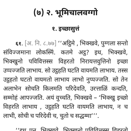
(७) २. भूमिचालवग्गो
१. इच्छासुत्तं
.
[अ. नि. ८.७७]
‘‘अट्ठिमे
, भिक्खवे, पुग्गला सन्तो
६१
संविज्जमाना लोकस्मिं. कतमे अट्ठ? इध, भिक्खवे,
भिक्खुनो पविवित्तस्स विहरतो निरायत्तवुत्तिनो इच्छा
उप्पज्जति लाभाय. सो उट्ठहति घटति वायमति लाभाय. तस्स
उट्ठहतो घटतो वायमतो लाभाय लाभो नुप्पज्जति. सो तेन
अलाभेन सोचति किलमति परिदेवति, उरत्ताळिं कन्दति,
सम्मोहं आपज्जति. अयं वुच्चति, भिक्खवे – ‘भिक्खु इच्छो
विहरति लाभाय
, उट्ठहति
घटति वायमति लाभाय, न च
लाभी, सोची च परिदेवी च, चुतो च सद्धम्मा’’’.
‘‘इध पन, भिक्खवे, भिक्खुनो पविवित्तस्स विहरतो