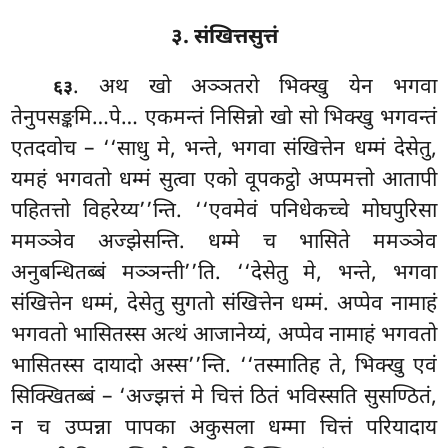
३. संखित्तसुत्तं
. अथ खो अञ्ञतरो भिक्खु येन भगवा
६३
तेनुपसङ्कमि…पे… एकमन्तं निसिन्नो खो सो भिक्खु भगवन्तं
एतदवोच – ‘‘साधु मे, भन्ते, भगवा संखित्तेन धम्मं देसेतु,
यमहं भगवतो धम्मं सुत्वा एको वूपकट्ठो अप्पमत्तो आतापी
पहितत्तो विहरेय्य’’न्ति. ‘‘एवमेवं पनिधेकच्चे मोघपुरिसा
ममञ्ञेव अज्झेसन्ति. धम्मे च भासिते ममञ्ञेव
अनुबन्धितब्बं मञ्ञन्ती’’ति. ‘‘देसेतु मे, भन्ते, भगवा
संखित्तेन धम्मं, देसेतु सुगतो संखित्तेन धम्मं. अप्पेव नामाहं
भगवतो भासितस्स अत्थं आजानेय्यं, अप्पेव नामाहं भगवतो
भासितस्स दायादो अस्स’’न्ति. ‘‘तस्मातिह
ते, भिक्खु एवं
सिक्खितब्बं – ‘अज्झत्तं मे चित्तं ठितं भविस्सति सुसण्ठितं,
न च उप्पन्ना पापका अकुसला धम्मा चित्तं परियादाय