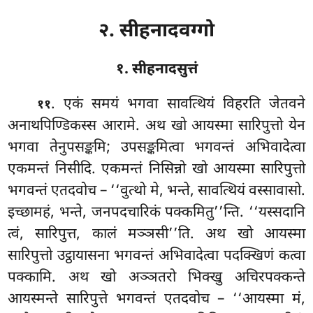
२. सीहनादवग्गो
१. सीहनादसुत्तं
. एकं
समयं भगवा सावत्थियं विहरति जेतवने
११
अनाथपिण्डिकस्स आरामे. अथ खो आयस्मा सारिपुत्तो येन
भगवा तेनुपसङ्कमि; उपसङ्कमित्वा भगवन्तं अभिवादेत्वा
एकमन्तं निसीदि. एकमन्तं निसिन्नो खो आयस्मा सारिपुत्तो
भगवन्तं एतदवोच – ‘‘वुत्थो
मे, भन्ते, सावत्थियं वस्सावासो.
इच्छामहं, भन्ते, जनपदचारिकं पक्कमितु’’न्ति. ‘‘यस्सदानि
त्वं, सारिपुत्त, कालं मञ्ञसी’’ति. अथ खो आयस्मा
सारिपुत्तो उट्ठायासना भगवन्तं अभिवादेत्वा पदक्खिणं कत्वा
पक्कामि. अथ
खो अञ्ञतरो भिक्खु अचिरपक्कन्ते
आयस्मन्ते सारिपुत्ते भगवन्तं एतदवोच – ‘‘आयस्मा मं,