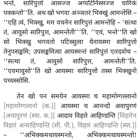
भन्ते, सारिपुत्तो आसज्ज अप्पटिनिस्सज्ज चारिकं
पक्कन्तो’’ति. अथ खो भगवा अञ्ञतरं भिक्खुं आमन्तेसि –
‘‘एहि
त्वं, भिक्खु, मम वचनेन सारिपुत्तं आमन्तेहि – ‘सत्था
तं, आवुसो सारिपुत्त, आमन्तेती’’’ति. ‘‘एवं, भन्ते’’ति खो
सो भिक्खु भगवतो पटिस्सुत्वा येनायस्मा सारिपुत्तो
तेनुपसङ्कमि; उपसङ्कमित्वा आयस्मन्तं सारिपुत्तं एतदवोच –
‘‘सत्था तं, आवुसो सारिपुत्त, आमन्तेती’’ति.
‘‘एवमावुसो’’ति खो आयस्मा सारिपुत्तो तस्स भिक्खुनो
पच्चस्सोसि.
तेन खो पन समयेन आयस्मा च महामोग्गल्लानो
[महामोग्गलानो (क.)]
आयस्मा च आनन्दो अवापुरणं
[अपापुरणं (स्या. क.)]
आदाय विहारे आहिण्डन्ति
[विहारेन
विहारं अन्वाहिण्डन्ति (सी. पी.), विहारं आहिण्डन्ति (स्या.)]
– ‘‘अभिक्कमथायस्मन्तो, अभिक्कमथायस्मन्तो!