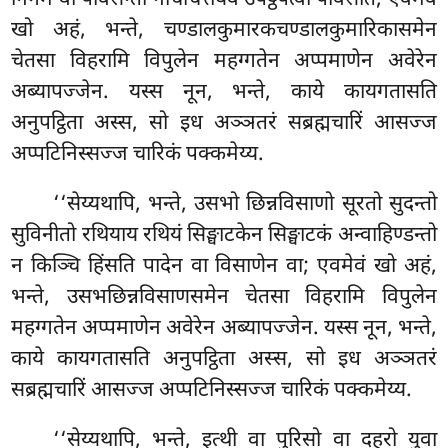
खो अहं, भन्ते, चण्डालकुमारकचण्डालकुमारिकासमेन
चेतसा विहरामि विपुलेन महग्गतेन अप्पमाणेन अवेरेन
अब्यापज्जेन. यस्स नून, भन्ते, काये कायगतासति
अनुपट्ठिता अस्स, सो इध अञ्ञतरं सब्रह्मचारिं आसज्ज
अप्पटिनिस्सज्ज चारिकं पक्कमेय्य.
‘‘सेय्यथापि, भन्ते, उसभो छिन्नविसाणो सूरतो सुदन्तो
सुविनीतो रथियाय रथियं सिङ्घाटकेन सिङ्घाटकं अन्वाहिण्डन्तो
न किञ्चि हिंसति पादेन वा विसाणेन वा; एवमेवं खो अहं,
भन्ते, उसभछिन्नविसाणसमेन चेतसा विहरामि विपुलेन
महग्गतेन अप्पमाणेन अवेरेन अब्यापज्जेन. यस्स नून, भन्ते,
काये कायगतासति अनुपट्ठिता अस्स, सो इध अञ्ञतरं
सब्रह्मचारिं आसज्ज अप्पटिनिस्सज्ज चारिकं पक्कमेय्य.
‘‘सेय्यथापि, भन्ते, इत्थी वा पुरिसो वा दहरो युवा