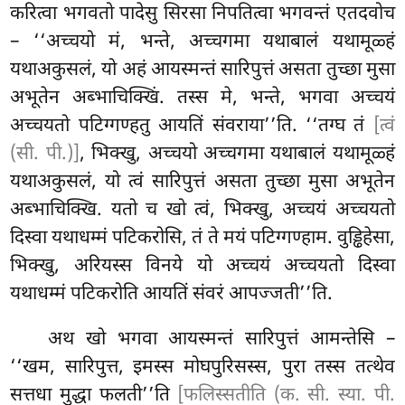
करित्वा भगवतो पादेसु सिरसा निपतित्वा भगवन्तं एतदवोच
– ‘‘अच्चयो मं, भन्ते, अच्चगमा यथाबालं यथामूळ्हं
यथाअकुसलं, यो अहं आयस्मन्तं सारिपुत्तं असता तुच्छा मुसा
अभूतेन अब्भाचिक्खिं. तस्स मे, भन्ते, भगवा अच्चयं
अच्चयतो पटिग्गण्हतु आयतिं संवराया’’ति. ‘‘तग्घ तं
[त्वं
(सी. पी.)]
, भिक्खु, अच्चयो अच्चगमा यथाबालं यथामूळ्हं
यथाअकुसलं, यो त्वं सारिपुत्तं असता तुच्छा मुसा अभूतेन
अब्भाचिक्खि. यतो च खो त्वं, भिक्खु, अच्चयं अच्चयतो
दिस्वा यथाधम्मं
पटिकरोसि, तं ते मयं पटिग्गण्हाम. वुड्ढिहेसा,
भिक्खु, अरियस्स विनये यो अच्चयं अच्चयतो दिस्वा
यथाधम्मं पटिकरोति आयतिं संवरं आपज्जती’’ति.
अथ
खो भगवा आयस्मन्तं सारिपुत्तं आमन्तेसि –
‘‘खम, सारिपुत्त, इमस्स मोघपुरिसस्स, पुरा तस्स तत्थेव
सत्तधा मुद्धा फलती’’ति
[फलिस्सतीति (क. सी. स्या. पी.