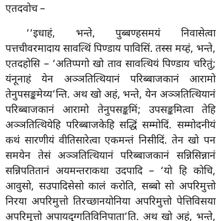
एतदवोच –
‘‘इधाहं, भन्ते, पुब्बण्हसमयं निवासेत्वा
पत्तचीवरमादाय सावत्थिं पिण्डाय पाविसिं. तस्स मय्हं, भन्ते,
एतदहोसि – ‘अतिप्पगो खो ताव सावत्थियं
पिण्डाय चरितुं;
यंनूनाहं येन अञ्ञतित्थियानं परिब्बाजकानं आरामो
तेनुपसङ्कमेय्य’न्ति. अथ खो अहं, भन्ते, येन अञ्ञतित्थियानं
परिब्बाजकानं आरामो तेनुपसङ्कमिं; उपसङ्कमित्वा तेहि
अञ्ञतित्थियेहि परिब्बाजकेहि सद्धिं सम्मोदिं. सम्मोदनीयं
कथं सारणीयं वीतिसारेत्वा एकमन्तं निसीदिं. तेन खो पन
समयेन तेसं अञ्ञतित्थियानं परिब्बाजकानं सन्निसिन्नानं
सन्निपतितानं अयमन्तराकथा उदपादि – ‘यो हि कोचि,
आवुसो, सउपादिसेसो कालं करोति, सब्बो सो अपरिमुत्तो
निरया अपरिमुत्तो तिरच्छानयोनिया अपरिमुत्तो पेत्तिविसया
अपरिमुत्तो अपायदुग्गतिविनिपाता’ति. अथ खो अहं, भन्ते,