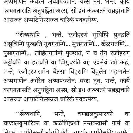
अप्पमाणेन अवेरेन अब्यापज्जेन. यस्स नून, भन्ते, काये
कायगतासति
अनुपट्ठिता अस्स, सो इध अञ्ञतरं सब्रह्मचारिं
आसज्ज अप्पटिनिस्सज्ज चारिकं पक्कमेय्य.
‘‘सेय्यथापि
, भन्ते, रजोहरणं सुचिम्पि पुञ्छति
असुचिम्पि पुञ्छति गूथगतम्पि… मुत्तगतम्पि… खेळगतम्पि…
पुब्बगतम्पि… लोहितगतम्पि पुञ्छति, न च तेन रजोहरणं
अट्टीयति वा हरायति वा जिगुच्छति वा; एवमेवं खो अहं,
भन्ते, रजोहरणसमेन चेतसा विहरामि विपुलेन महग्गतेन
अप्पमाणेन अवेरेन अब्यापज्जेन. यस्स नून, भन्ते, काये
कायगतासति अनुपट्ठिता अस्स, सो इध अञ्ञतरं सब्रह्मचारिं
आसज्ज अप्पटिनिस्सज्ज चारिकं पक्कमेय्य.
‘‘सेय्यथापि, भन्ते, चण्डालकुमारको वा
चण्डालकुमारिका वा कळोपिहत्थो नन्तकवासी गामं वा
निगमं वा पविसन्तो नीचचित्तंयेव उपट्ठपेत्वा
पविसति; एवमेवं