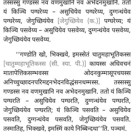
तस्सस्सु गण्डस्स नव वणमुखानि नव अभेदनमुखानि. ततो
यं किञ्चि पग्घरेय्य – असुचियेव पग्घरेय्य, दुग्गन्धंयेव
पग्घरेय्य, जेगुच्छियंयेव
[जेगुच्छियेव (क.)]
पग्घरेय्य; यं
किञ्चि पसवेय्य – असुचियेव पसवेय्य, दुग्गन्धंयेव पसवेय्य,
जेगुच्छियंयेव पसवेय्य.
‘‘गण्डोति खो, भिक्खवे, इमस्सेतं चातुमहाभूतिकस्स
[चातुम्महाभूतिकस्स (सी. स्या. पी.)]
कायस्स अधिवचनं
मातापेत्तिकसम्भवस्स ओदनकुम्मासूपचयस्स
अनिच्चुच्छादनपरिमद्दनभेदनविद्धंसनधम्मस्स. तस्सस्सु
गण्डस्स नव वणमुखानि नव अभेदनमुखानि. ततो यं किञ्चि
पग्घरति – असुचियेव पग्घरति, दुग्गन्धंयेव पग्घरति,
जेगुच्छियंयेव
पग्घरति; यं किञ्चि पसवति
– असुचियेव
पसवति, दुग्गन्धंयेव पसवति, जेगुच्छियंयेव पसवति.
तस्मातिह, भिक्खवे, इमस्मिं काये निब्बिन्दथा’’ति. पञ्चमं.