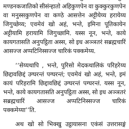
मण्डनकजातिको सीसंन्हातो अहिकुणपेन वा कुक्कुरकुणपेन
वा मनुस्सकुणपेन वा कण्ठे आसत्तेन अट्टीयेय्य हरायेय्य
जिगुच्छेय्य; एवमेवं खो अहं, भन्ते, इमिना पूतिकायेन
अट्टीयामि हरायामि जिगुच्छामि. यस्स नून, भन्ते, काये
कायगतासति अनुपट्ठिता अस्स, सो इध अञ्ञतरं सब्रह्मचारिं
आसज्ज अप्पटिनिस्सज्ज चारिकं पक्कमेय्य.
‘‘सेय्यथापि
, भन्ते, पुरिसो मेदकथालिकं परिहरेय्य
छिद्दावछिद्दं उग्घरन्तं पग्घरन्तं; एवमेवं खो अहं, भन्ते, इमं
कायं परिहरामि छिद्दावछिद्दं
उग्घरन्तं पग्घरन्तं. यस्स नून,
भन्ते, काये कायगतासति अनुपट्ठिता अस्स, सो इध अञ्ञतरं
सब्रह्मचारिं आसज्ज अप्पटिनिस्सज्ज चारिकं
पक्कमेय्या’’ति.
अथ खो सो भिक्खु उट्ठायासना एकंसं उत्तरासङ्गं