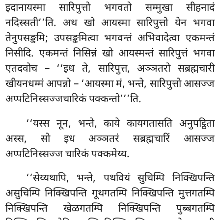
इदानायस्मा सारिपुत्तो भगवतो सम्मुखा सीहनादं
नदिस्सती’’ति. अथ खो आयस्मा सारिपुत्तो येन भगवा
तेनुपसङ्कमि; उपसङ्कमित्वा भगवन्तं अभिवादेत्वा एकमन्तं
निसीदि. एकमन्तं निसिन्नं खो आयस्मन्तं सारिपुत्तं भगवा
एतदवोच – ‘‘इध ते, सारिपुत्त, अञ्ञतरो सब्रह्मचारी
खीयनधम्मं आपन्नो – ‘आयस्मा मं, भन्ते, सारिपुत्तो आसज्ज
अप्पटिनिस्सज्जचारिकं पक्कन्तो’’’ति.
‘‘यस्स
नून, भन्ते, काये कायगतासति अनुपट्ठिता
अस्स, सो इध अञ्ञतरं सब्रह्मचारिं आसज्ज
अप्पटिनिस्सज्ज चारिकं पक्कमेय्य.
‘‘सेय्यथापि, भन्ते, पथवियं सुचिम्पि निक्खिपन्ति
असुचिम्पि निक्खिपन्ति गूथगतम्पि निक्खिपन्ति मुत्तगतम्पि
निक्खिपन्ति खेळगतम्पि निक्खिपन्ति पुब्बगतम्पि