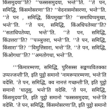
किंसमुदया’’ति? ‘‘फस्ससमुदया, भन्ते’’ति. ‘‘ते पन,
समिद्धि, किंसमोसरणा’’ति? ‘‘वेदनासमोसरणा, भन्ते’’ति.
‘‘ते पन
, समिद्धि, किंपमुखा’’ति? ‘‘समाधिप्पमुखा,
भन्ते’’ति. ‘‘ते पन, समिद्धि, किंअधिपतेय्या’’ति?
‘‘सताधिपतेय्या, भन्ते’’ति. ‘‘ते पन, समिद्धि,
किंउत्तरा’’ति? ‘‘पञ्ञुत्तरा, भन्ते’’ति. ‘‘ते पन, समिद्धि,
किंसारा’’ति? ‘‘विमुत्तिसारा, भन्ते’’ति. ‘‘ते पन, समिद्धि,
किंओगधा’’ति? ‘‘अमतोगधा, भन्ते’’ति.
‘‘‘किमारम्मणा, समिद्धि, पुरिसस्स सङ्कप्पवितक्का
उप्पज्जन्ती’ति, इति पुट्ठो समानो ‘नामरूपारम्मणा, भन्ते’ति
वदेसि. ‘ते पन, समिद्धि, क्व
नानत्तं गच्छन्ती’ति, इति
पुट्ठो
समानो ‘धातूसु, भन्ते’ति वदेसि. ‘ते पन, समिद्धि,
किंसमुदया’ति, इति पुट्ठो समानो ‘फस्ससमुदया, भन्ते’ति
वदेसि. ‘ते पन, समिद्धि, किंसमोसरणा’ति, इति पुट्ठो समानो