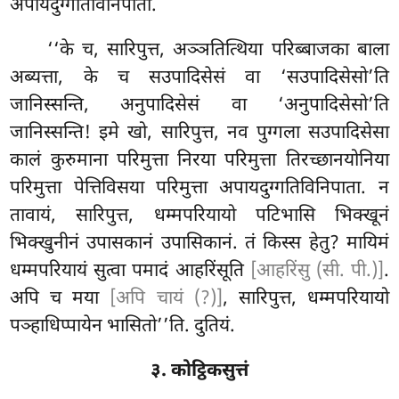
अपायदुग्गतिविनिपाता.
‘‘के च, सारिपुत्त, अञ्ञतित्थिया परिब्बाजका बाला
अब्यत्ता, के च सउपादिसेसं वा ‘सउपादिसेसो’ति
जानिस्सन्ति, अनुपादिसेसं वा ‘अनुपादिसेसो’ति
जानिस्सन्ति! इमे खो, सारिपुत्त, नव पुग्गला सउपादिसेसा
कालं कुरुमाना परिमुत्ता निरया परिमुत्ता तिरच्छानयोनिया
परिमुत्ता पेत्तिविसया परिमुत्ता अपायदुग्गतिविनिपाता. न
तावायं, सारिपुत्त, धम्मपरियायो पटिभासि भिक्खूनं
भिक्खुनीनं उपासकानं उपासिकानं. तं किस्स
हेतु? मायिमं
धम्मपरियायं सुत्वा पमादं आहरिंसूति
[आहरिंसु (सी. पी.)]
.
अपि
च मया
[अपि चायं (?)]
, सारिपुत्त, धम्मपरियायो
पञ्हाधिप्पायेन भासितो’’ति. दुतियं.
३. कोट्ठिकसुत्तं