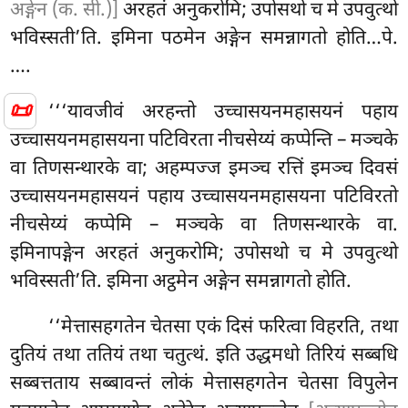
अङ्गेन (क. सी.)]
अरहतं अनुकरोमि; उपोसथो च मे उपवुत्थो
भविस्सती’ति. इमिना पठमेन अङ्गेन समन्नागतो होति…पे.
….
📜
‘‘‘यावजीवं अरहन्तो उच्चासयनमहासयनं पहाय
उच्चासयनमहासयना पटिविरता नीचसेय्यं कप्पेन्ति
– मञ्चके
वा तिणसन्थारके वा; अहम्पज्ज इमञ्च रत्तिं इमञ्च दिवसं
उच्चासयनमहासयनं पहाय उच्चासयनमहासयना पटिविरतो
नीचसेय्यं कप्पेमि – मञ्चके वा तिणसन्थारके वा.
इमिनापङ्गेन अरहतं
अनुकरोमि; उपोसथो च मे उपवुत्थो
भविस्सती’ति. इमिना अट्ठमेन अङ्गेन समन्नागतो होति.
‘‘मेत्तासहगतेन चेतसा एकं दिसं फरित्वा विहरति, तथा
दुतियं तथा ततियं तथा चतुत्थं. इति उद्धमधो तिरियं सब्बधि
सब्बत्तताय सब्बावन्तं लोकं मेत्तासहगतेन चेतसा विपुलेन