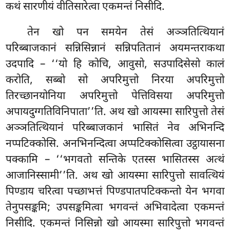
कथं सारणीयं वीतिसारेत्वा एकमन्तं निसीदि.
तेन
खो पन समयेन तेसं अञ्ञतित्थियानं
परिब्बाजकानं सन्निसिन्नानं सन्निपतितानं अयमन्तराकथा
उदपादि – ‘‘यो हि कोचि, आवुसो, सउपादिसेसो कालं
करोति, सब्बो सो अपरिमुत्तो निरया अपरिमुत्तो
तिरच्छानयोनिया अपरिमुत्तो पेत्तिविसया अपरिमुत्तो
अपायदुग्गतिविनिपाता’’ति. अथ खो आयस्मा सारिपुत्तो तेसं
अञ्ञतित्थियानं परिब्बाजकानं भासितं नेव अभिनन्दि
नप्पटिक्कोसि. अनभिनन्दित्वा अप्पटिक्कोसित्वा उट्ठायासना
पक्कामि – ‘‘भगवतो सन्तिके एतस्स भासितस्स अत्थं
आजानिस्सामी’’ति. अथ खो आयस्मा सारिपुत्तो सावत्थियं
पिण्डाय चरित्वा पच्छाभत्तं
पिण्डपातपटिक्कन्तो येन भगवा
तेनुपसङ्कमि; उपसङ्कमित्वा भगवन्तं अभिवादेत्वा
एकमन्तं
निसीदि. एकमन्तं निसिन्नो खो आयस्मा सारिपुत्तो भगवन्तं