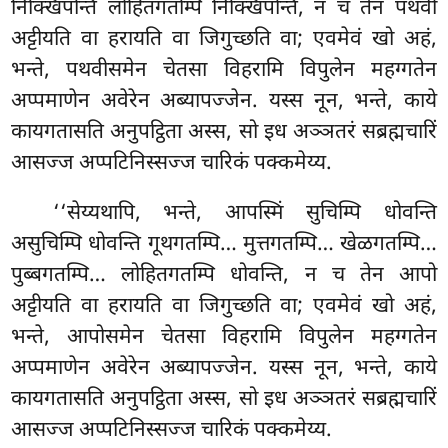
निक्खिपन्ति लोहितगतम्पि निक्खिपन्ति, न च तेन पथवी
अट्टीयति वा हरायति वा जिगुच्छति वा; एवमेवं
खो अहं,
भन्ते, पथवीसमेन चेतसा विहरामि विपुलेन महग्गतेन
अप्पमाणेन अवेरेन अब्यापज्जेन. यस्स नून, भन्ते, काये
कायगतासति अनुपट्ठिता अस्स, सो इध अञ्ञतरं सब्रह्मचारिं
आसज्ज अप्पटिनिस्सज्ज चारिकं पक्कमेय्य.
‘‘सेय्यथापि, भन्ते, आपस्मिं सुचिम्पि धोवन्ति
असुचिम्पि धोवन्ति गूथगतम्पि… मुत्तगतम्पि… खेळगतम्पि…
पुब्बगतम्पि… लोहितगतम्पि धोवन्ति, न च तेन आपो
अट्टीयति वा हरायति वा जिगुच्छति वा; एवमेवं खो अहं,
भन्ते, आपोसमेन चेतसा विहरामि विपुलेन महग्गतेन
अप्पमाणेन
अवेरेन अब्यापज्जेन. यस्स नून, भन्ते, काये
कायगतासति अनुपट्ठिता अस्स, सो इध अञ्ञतरं सब्रह्मचारिं
आसज्ज अप्पटिनिस्सज्ज चारिकं पक्कमेय्य.