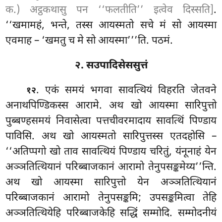
क.) अट्ठकथासु पन ‘‘फलतीति’’ इत्वेव दिस्सति]
.
‘‘खमामहं, भन्ते, तस्स आयस्मतो सचे मं सो आयस्मा
एवमाह – ‘खमतु च मे सो आयस्मा’’’ति. पठमं.
२. सउपादिसेससुत्तं
. एकं समयं भगवा सावत्थियं विहरति जेतवने
१२
अनाथपिण्डिकस्स आरामे. अथ खो आयस्मा सारिपुत्तो
पुब्बण्हसमयं निवासेत्वा पत्तचीवरमादाय
सावत्थिं पिण्डाय
पाविसि. अथ खो आयस्मतो सारिपुत्तस्स एतदहोसि –
‘‘अतिप्पगो खो ताव सावत्थियं पिण्डाय चरितुं, यंनूनाहं येन
अञ्ञतित्थियानं परिब्बाजकानं आरामो तेनुपसङ्कमेय्य’’न्ति.
अथ खो आयस्मा सारिपुत्तो येन अञ्ञतित्थियानं
परिब्बाजकानं आरामो तेनुपसङ्कमि; उपसङ्कमित्वा तेहि
अञ्ञतित्थियेहि परिब्बाजकेहि सद्धिं सम्मोदि. सम्मोदनीयं