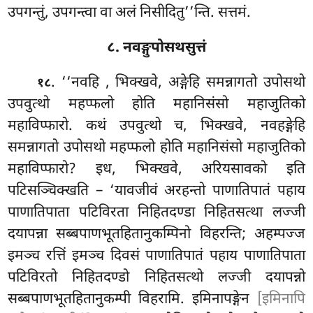
उपगन्तुं, उपगन्त्वा वा अलं निसीदितु’’न्ति. सत्तमं.
८. नवङ्गुपोसथसुत्तं
. ‘‘नवहि
, भिक्खवे, अङ्गेहि समन्नागतो उपोसथो
१८
उपवुत्थो महप्फलो होति महानिसंसो महाजुतिको
महाविप्फारो. कथं उपवुत्थो च, भिक्खवे, नवहङ्गेहि
समन्नागतो उपोसथो महप्फलो होति महानिसंसो महाजुतिको
महाविप्फारो? इध, भिक्खवे, अरियसावको इति
पटिसञ्चिक्खति – ‘यावजीवं अरहन्तो पाणातिपातं पहाय
पाणातिपाता पटिविरता निहितदण्डा निहितसत्था लज्जी
दयापन्ना सब्बपाणभूतहितानुकम्पिनो विहरन्ति; अहम्पज्ज
इमञ्च रत्तिं इमञ्च दिवसं पाणातिपातं पहाय पाणातिपाता
पटिविरतो निहितदण्डो निहितसत्थो लज्जी दयापन्नो
सब्बपाणभूतहितानुकम्पी विहरामि. इमिनापङ्गेन
[इमिनापि