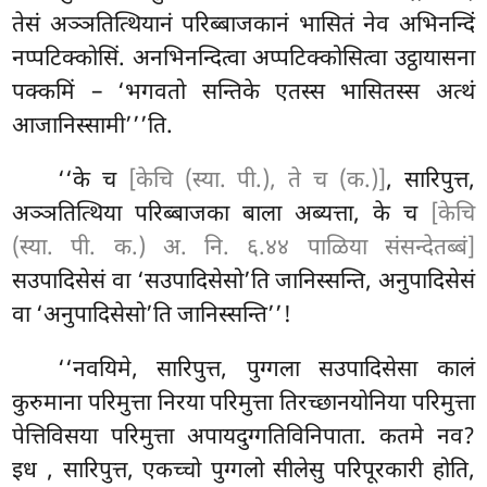
तेसं अञ्ञतित्थियानं परिब्बाजकानं भासितं नेव अभिनन्दिं
नप्पटिक्कोसिं. अनभिनन्दित्वा अप्पटिक्कोसित्वा उट्ठायासना
पक्कमिं – ‘भगवतो सन्तिके एतस्स भासितस्स अत्थं
आजानिस्सामी’’’ति.
‘‘के च
[केचि (स्या. पी.), ते च (क.)]
, सारिपुत्त,
अञ्ञतित्थिया परिब्बाजका बाला अब्यत्ता, के च
[केचि
(स्या. पी. क.) अ. नि. ६.४४ पाळिया संसन्देतब्बं]
सउपादिसेसं वा ‘सउपादिसेसो’ति जानिस्सन्ति, अनुपादिसेसं
वा ‘अनुपादिसेसो’ति जानिस्सन्ति’’!
‘‘नवयिमे, सारिपुत्त, पुग्गला सउपादिसेसा कालं
कुरुमाना परिमुत्ता निरया परिमुत्ता तिरच्छानयोनिया परिमुत्ता
पेत्तिविसया परिमुत्ता अपायदुग्गतिविनिपाता. कतमे नव?
इध
, सारिपुत्त, एकच्चो पुग्गलो सीलेसु परिपूरकारी होति,