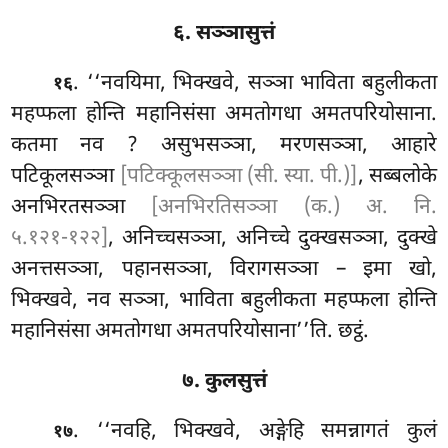
६. सञ्ञासुत्तं
. ‘‘नवयिमा, भिक्खवे, सञ्ञा भाविता बहुलीकता
१६
महप्फला होन्ति महानिसंसा अमतोगधा अमतपरियोसाना.
कतमा नव
? असुभसञ्ञा, मरणसञ्ञा, आहारे
पटिकूलसञ्ञा
[पटिक्कूलसञ्ञा (सी. स्या. पी.)]
, सब्बलोके
अनभिरतसञ्ञा
[अनभिरतिसञ्ञा (क.) अ. नि.
५.१२१-१२२]
, अनिच्चसञ्ञा, अनिच्चे दुक्खसञ्ञा, दुक्खे
अनत्तसञ्ञा, पहानसञ्ञा, विरागसञ्ञा – इमा खो,
भिक्खवे, नव सञ्ञा, भाविता बहुलीकता महप्फला होन्ति
महानिसंसा अमतोगधा अमतपरियोसाना’’ति. छट्ठं.
७. कुलसुत्तं
. ‘‘नवहि, भिक्खवे, अङ्गेहि समन्नागतं कुलं
१७