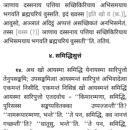
ञाणाय दस्सनाय पत्तिया सच्छिकिरियाय अभिसमयाय
भगवति ब्रह्मचरियं वुस्सति. इदं ख्वस्स
[इति खो यं (क.)]
,
आवुसो, अञ्ञातं अदिट्ठं अप्पत्तं असच्छिकतं अनभिसमेतं.
तस्स
[यस्स (?)]
ञाणाय दस्सनाय पत्तिया सच्छिकिरियाय
अभिसमयाय भगवति ब्रह्मचरियं वुस्सती’’ति. ततियं.
४. समिद्धिसुत्तं
. अथ खो आयस्मा समिद्धि येनायस्मा सारिपुत्तो
१४
तेनुपसङ्कमि; उपसङ्कमित्वा आयस्मन्तं सारिपुत्तं अभिवादेत्वा
एकमन्तं निसीदि. एकमन्तं निसिन्नं खो आयस्मन्तं समिद्धिं
आयस्मा सारिपुत्तो एतदवोच – ‘‘किमारम्मणा, समिद्धि,
पुरिसस्स सङ्कप्पवितक्का उप्पज्जन्ती’’ति?
‘‘नामरूपारम्मणा, भन्ते’’ति. ‘‘ते पन, समिद्धि, क्व नानत्तं
गच्छन्ती’’ति? ‘‘धातूसु, भन्ते’’ति. ‘‘ते पन, समिद्धि,