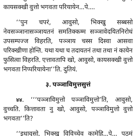
कायसक्खी वुत्तो भगवता परियायेन…पे….
‘‘पुन चपरं, आवुसो, भिक्खु सब्बसो
नेवसञ्ञानासञ्ञायतनं समतिक्कम्म सञ्ञावेदयितनिरोधं
उपसम्पज्ज विहरति, पञ्ञाय चस्स दिस्वा आसवा
परिक्खीणा होन्ति. यथा यथा च तदायतनं तथा तथा नं कायेन
फुसित्वा विहरति. एत्तावतापि खो, आवुसो, कायसक्खी वुत्तो
भगवता निप्परियायेना’’ति. दुतियं.
३. पञ्ञाविमुत्तसुत्तं
. ‘‘‘पञ्ञाविमुत्तो
पञ्ञाविमुत्तो’ति, आवुसो,
४४
वुच्चति. कित्तावता नु खो, आवुसो, पञ्ञाविमुत्तो वुत्तो
भगवता’’ति?
‘‘इधावुसो, भिक्खु विविच्चेव कामेहि…पे… पठमं