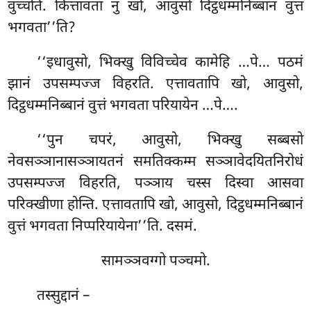
वुच्चति. कित्तावता नु खो, आवुसो दिट्ठधम्मनिब्बानं वुत्तं
भगवता’’ति?
‘‘इधावुसो, भिक्खु विविच्चेव कामेहि
…पे… पठमं
झानं उपसम्पज्ज विहरति. एत्तावतापि खो, आवुसो,
दिट्ठधम्मनिब्बानं वुत्तं भगवता परियायेन
…पे….
‘‘पुन चपरं, आवुसो, भिक्खु सब्बसो
नेवसञ्ञानासञ्ञायतनं समतिक्कम्म सञ्ञावेदयितनिरोधं
उपसम्पज्ज विहरति, पञ्ञाय चस्स दिस्वा आसवा
परिक्खीणा होन्ति. एत्तावतापि खो, आवुसो, दिट्ठधम्मनिब्बानं
वुत्तं भगवता निप्परियायेना’’ति. दसमं.
सामञ्ञवग्गो पञ्चमो.
तस्सुद्दानं –