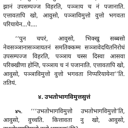
झानं उपसम्पज्ज विहरति, पञ्ञाय च नं पजानाति.
एत्तावतापि खो, आवुसो, पञ्ञाविमुत्तो वुत्तो भगवता
परियायेन…पे….
‘‘पुन
चपरं, आवुसो, भिक्खु सब्बसो
नेवसञ्ञानासञ्ञायतनं समतिक्कम्म सञ्ञावेदयितनिरोधं
उपसम्पज्ज विहरति, पञ्ञाय चस्स दिस्वा आसवा
परिक्खीणा होन्ति, पञ्ञाय च नं पजानाति. एत्तावतापि खो,
आवुसो, पञ्ञाविमुत्तो वुत्तो भगवता निप्परियायेना’’ति.
ततियं.
४. उभतोभागविमुत्तसुत्तं
. ‘‘‘उभतोभागविमुत्तो
उभतोभागविमुत्तो’ति,
४५
आवुसो, वुच्चति. कित्तावता नु खो, आवुसो,