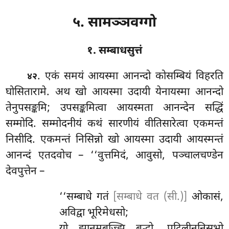
५. सामञ्ञवग्गो
१. सम्बाधसुत्तं
. एकं
समयं आयस्मा आनन्दो कोसम्बियं विहरति
४२
घोसितारामे. अथ खो आयस्मा उदायी येनायस्मा आनन्दो
तेनुपसङ्कमि; उपसङ्कमित्वा आयस्मता आनन्देन सद्धिं
सम्मोदि. सम्मोदनीयं कथं सारणीयं वीतिसारेत्वा एकमन्तं
निसीदि. एकमन्तं निसिन्नो
खो आयस्मा उदायी आयस्मन्तं
आनन्दं एतदवोच – ‘‘वुत्तमिदं, आवुसो, पञ्चालचण्डेन
देवपुत्तेन –
‘‘सम्बाधे गतं
[सम्बाधे वत (सी.)]
ओकासं,
अविद्वा भूरिमेधसो;
यो झानमबुज्झि बुद्धो, पटिलीननिसभो