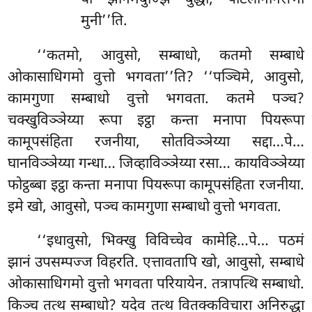
मुनी’’ति.
‘‘कतमो, आवुसो, सम्बाधो, कतमो सम्बाधे
ओकासाधिगमो वुत्तो भगवता’’ति? ‘‘पञ्चिमे, आवुसो,
कामगुणा सम्बाधो वुत्तो भगवता. कतमे पञ्च?
चक्खुविञ्ञेय्या रूपा इट्ठा कन्ता मनापा पियरूपा
कामूपसंहिता रजनीया, सोतविञ्ञेय्या सद्दा…पे…
घानविञ्ञेय्या गन्धा… जिव्हाविञ्ञेय्या रसा… कायविञ्ञेय्या
फोट्ठब्बा इट्ठा कन्ता मनापा पियरूपा कामूपसंहिता रजनीया.
इमे खो, आवुसो, पञ्च कामगुणा सम्बाधो वुत्तो भगवता.
‘‘इधावुसो, भिक्खु विविच्चेव कामेहि…पे… पठमं
झानं उपसम्पज्ज विहरति. एत्तावतापि खो, आवुसो, सम्बाधे
ओकासाधिगमो वुत्तो भगवता परियायेन. तत्रापत्थि सम्बाधो.
किञ्च तत्थ सम्बाधो? यदेव
तत्थ वितक्कविचारा अनिरुद्धा