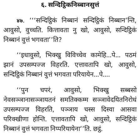
६. सन्दिट्ठिकनिब्बानसुत्तं
. ‘‘‘सन्दिट्ठिकं
निब्बानं सन्दिट्ठिकं निब्बान’न्ति,
४७
आवुसो, वुच्चति. कित्तावता नु खो, आवुसो, सन्दिट्ठिकं
निब्बानं वुत्तं भगवता’’ति?
‘‘इधावुसो, भिक्खु विविच्चेव कामेहि…पे… पठमं
झानं उपसम्पज्ज विहरति. एत्तावतापि खो, आवुसो,
सन्दिट्ठिकं निब्बानं वुत्तं भगवता परियायेन…पे….
‘‘पुन चपरं, आवुसो, भिक्खु सब्बसो
नेवसञ्ञानासञ्ञायतनं समतिक्कम्म सञ्ञावेदयितनिरोधं
उपसम्पज्ज विहरति, पञ्ञाय चस्स दिस्वा आसवा
परिक्खीणा होन्ति. एत्तावतापि खो, आवुसो, सन्दिट्ठिकं
निब्बानं वुत्तं भगवता निप्परियायेना’’ति. छट्ठं.