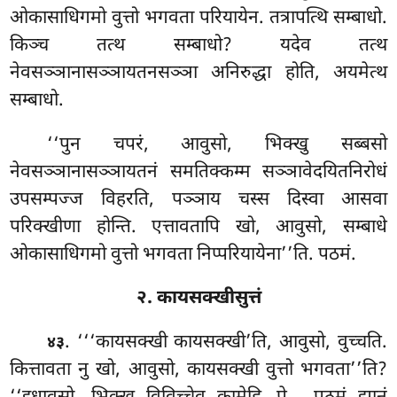
ओकासाधिगमो वुत्तो भगवता परियायेन. तत्रापत्थि
सम्बाधो.
किञ्च तत्थ सम्बाधो? यदेव तत्थ
नेवसञ्ञानासञ्ञायतनसञ्ञा अनिरुद्धा होति, अयमेत्थ
सम्बाधो.
‘‘पुन चपरं, आवुसो, भिक्खु सब्बसो
नेवसञ्ञानासञ्ञायतनं समतिक्कम्म सञ्ञावेदयितनिरोधं
उपसम्पज्ज विहरति, पञ्ञाय चस्स दिस्वा आसवा
परिक्खीणा होन्ति. एत्तावतापि खो, आवुसो, सम्बाधे
ओकासाधिगमो वुत्तो भगवता निप्परियायेना’’ति. पठमं.
२. कायसक्खीसुत्तं
. ‘‘‘कायसक्खी कायसक्खी’ति, आवुसो, वुच्चति.
४३
कित्तावता नु खो, आवुसो, कायसक्खी वुत्तो भगवता’’ति?