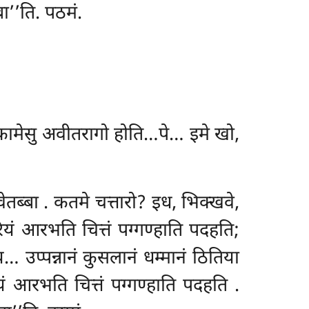
बा’’ति. पठमं.
 कामेसु अवीतरागो होति…पे… इमे खो,
वेतब्बा
. कतमे चत्तारो? इध, भिक्खवे,
ियं आरभति चित्तं पग्गण्हाति पदहति;
य… उप्पन्नानं कुसलानं धम्मानं ठितिया
यं आरभति चित्तं पग्गण्हाति पदहति
.