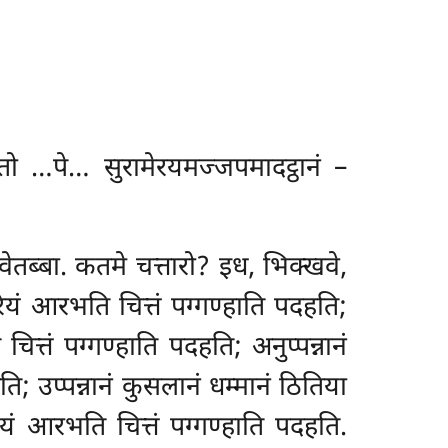
ातो
…पे… सुरामेरयमज्जपमादट्ठानं –
ावेतब्बा. कतमे चत्तारो? इध, भिक्खवे,
रियं आरभति चित्तं पग्गण्हाति पदहति;
त्तं पग्गण्हाति पदहति; अनुप्पन्नानं
; उप्पन्नानं कुसलानं धम्मानं ठितिया
यं आरभति चित्तं पग्गण्हाति पदहति.