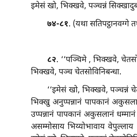
इमेसं खो, भिक्खवे, पञ्चन्नं सिक्खादु
७४-८१
. (यथा सतिपट्ठानवग्गे त
८२
. ‘‘पञ्चिमे
, भिक्खवे, चेत
भिक्खवे, पञ्च चेतसोविनिबन्धा.
‘‘इमेसं खो, भिक्खवे, पञ्चन्नं 
भिक्खु अनुप्पन्नानं पापकानं अकुसल
उप्पन्नानं पापकानं अकुसलानं धम्मानं
असम्मोसाय भिय्योभावाय वेपुल्लाय 