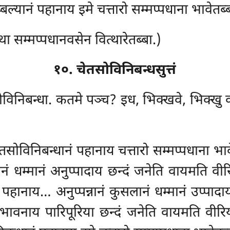
ब्बल्यानं पहानाय इमे चत्तारो सम्मप्पधाना भावेतब्
था सम्मप्पधानवसेन वित्थारेतब्बा.)
१०. चेतसोविनिबन्धसुत्तं
सोविनिबन्धा. कतमे पञ्च? इध, भिक्खवे, भिक्खु
चेतसोविनिबन्धानं पहानाय चत्तारो सम्मप्पधाना भा
ानं धम्मानं अनुप्पादाय छन्दं जनेति वायमति
वीर
 पहानाय… अनुप्पन्नानं कुसलानं धम्मानं उप्पादा
भावनाय पारिपूरिया छन्दं जनेति वायमति वीरि