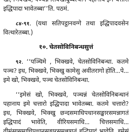
इद्धिपादा भावेतब्बा’’ति. पठमं.
. (यथा सतिपट्ठानवग्गे तथा इद्धिपादवसेन
८४-९१
वित्थारेतब्बा.)
१०. चेतसोविनिबन्धसुत्तं
. ‘‘पञ्चिमे
, भिक्खवे, चेतसोविनिबन्धा. कतमे
९२
पञ्च? इध, भिक्खवे, भिक्खु कामेसु अवीतरागो होति…पे…
इमे खो, भिक्खवे, पञ्च चेतसोविनिबन्धा.
‘‘इमेसं खो, भिक्खवे, पञ्चन्नं चेतसोविनिबन्धानं
पहानाय इमे चत्तारो इद्धिपादा भावेतब्बा. कतमे चत्तारो?
इध, भिक्खवे, भिक्खु छन्दसमाधिपधानसङ्खारसमन्नागतं
इद्धिपादं भावेति, वीरियसमाधि… चित्तसमाधि…
वीमंसासमाधिपधानसङ्खारसमन्नागतं इद्धिपादं
भावेति. इमेसं