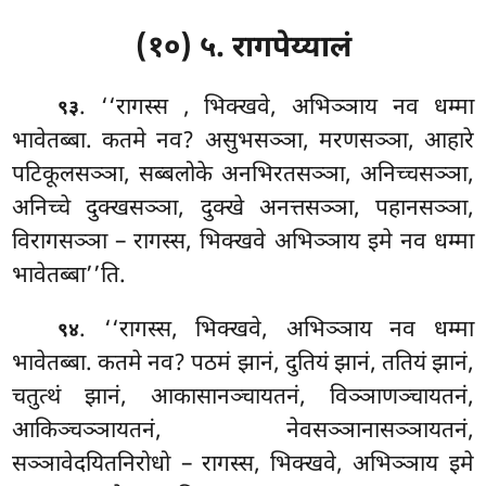
(१०) ५. रागपेय्यालं
. ‘‘रागस्स
, भिक्खवे, अभिञ्ञाय नव धम्मा
९३
भावेतब्बा. कतमे नव? असुभसञ्ञा, मरणसञ्ञा, आहारे
पटिकूलसञ्ञा, सब्बलोके अनभिरतसञ्ञा, अनिच्चसञ्ञा,
अनिच्चे दुक्खसञ्ञा, दुक्खे अनत्तसञ्ञा, पहानसञ्ञा,
विरागसञ्ञा – रागस्स, भिक्खवे अभिञ्ञाय इमे नव धम्मा
भावेतब्बा’’ति.
. ‘‘रागस्स, भिक्खवे, अभिञ्ञाय नव धम्मा
९४
भावेतब्बा. कतमे
नव? पठमं झानं, दुतियं झानं, ततियं झानं,
चतुत्थं झानं, आकासानञ्चायतनं, विञ्ञाणञ्चायतनं,
आकिञ्चञ्ञायतनं, नेवसञ्ञानासञ्ञायतनं,
सञ्ञावेदयितनिरोधो – रागस्स, भिक्खवे, अभिञ्ञाय इमे