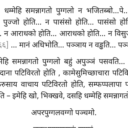
, धम्मेहि समन्नागतो पुग्गलो न भजितब्बो…
… पुज्जो होति… न पासंसो होति… पासंसो 
ति… न आराधको होति… आराधको होति… न विसु
६६]
… मानं अधिभोति… पञ्ञाय न वड्ढति… पञ्
्मेहि समन्नागतो पुग्गलो बहुं अपुञ्ञं पसवति
ादाना पटिविरतो होति
, कामेसुमिच्छाचारा पटिव
रुसाय वाचाय पटिविरतो होति, सम्फप्पलापा 
होति – इमेहि खो, भिक्खवे, दसहि धम्मेहि समन्नागतो
अपरपुग्गलवग्गो पञ्चमो.