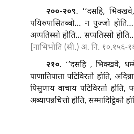
२००-२०९
. ‘‘दसहि, भिक्खवे
पयिरुपासितब्बो… न पुज्जो होति
अप्पतिस्सो होति… सप्पतिस्सो हो
[नाभिभोति (सी.) अ. नि. १०.१५६-१
२१०
. ‘‘दसहि
, भिक्खवे, धम
पाणातिपाता पटिविरतो होति, अदिन्न
पिसुणाय वाचाय पटिविरतो होति, फ
अब्यापन्नचित्तो होति, सम्मादिट्ठिको 