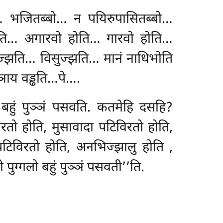
पे… भजितब्बो… न पयिरुपासितब्बो…
होति… अगारवो होति… गारवो होति…
ज्झति… विसुज्झति… मानं नाधिभोति
ञाय वड्ढति…पे….
… बहुं पुञ्ञं पसवति. कतमेहि दसहि?
िरतो होति, मुसावादा पटिविरतो होति,
पटिविरतो होति, अनभिज्झालु होति
,
 पुग्गलो बहुं पुञ्ञं पसवती’’ति.