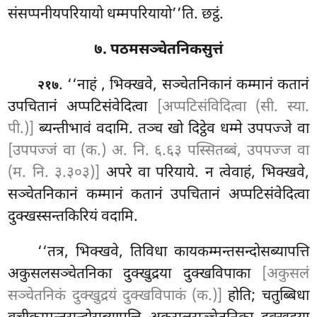
संसप्पनीयपरियायो धम्मपरियायो’’ति. छट्ठं.
७. पठमसञ्चेतनिकसुत्तं
. ‘‘नाहं
, भिक्खवे, सञ्चेतनिकानं कम्मानं कतानं
२१७
उपचितानं अप्पटिसंवेदित्वा
[अप्पटिसंविदित्वा (सी. स्या.
पी.)]
ब्यन्तीभावं वदामि. तञ्च खो दिट्ठेव धम्मे उपपज्जे वा
[उपपज्जं वा (क.) अ. नि. ६.६३ पस्सितब्बं, उपपज्ज वा
(म. नि. ३.३०३)]
अपरे वा परियाये. न त्वेवाहं, भिक्खवे,
सञ्चेतनिकानं कम्मानं कतानं उपचितानं अप्पटिसंवेदित्वा
दुक्खस्सन्तकिरियं वदामि.
‘‘तत्र, भिक्खवे, तिविधा कायकम्मन्तसन्दोसब्यापत्ति
अकुसलसञ्चेतनिका दुक्खुद्रया दुक्खविपाका
[अकुसलं
सञ्चेतनिकं दुक्खुद्रयं दुक्खविपाकं (क.)]
होति; चतुब्बिधा