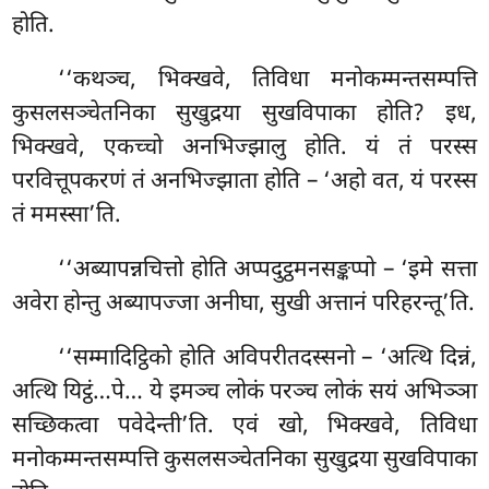
होति.
‘‘कथञ्च, भिक्खवे, तिविधा मनोकम्मन्तसम्पत्ति
कुसलसञ्चेतनिका सुखुद्रया सुखविपाका होति? इध,
भिक्खवे, एकच्चो अनभिज्झालु होति. यं तं परस्स
परवित्तूपकरणं तं अनभिज्झाता होति – ‘अहो वत, यं परस्स
तं ममस्सा’ति.
‘‘अब्यापन्नचित्तो होति अप्पदुट्ठमनसङ्कप्पो – ‘इमे सत्ता
अवेरा होन्तु अब्यापज्जा अनीघा, सुखी अत्तानं परिहरन्तू’ति.
‘‘सम्मादिट्ठिको होति अविपरीतदस्सनो – ‘अत्थि दिन्नं,
अत्थि यिट्ठं…पे… ये इमञ्च लोकं परञ्च लोकं सयं अभिञ्ञा
सच्छिकत्वा पवेदेन्ती’ति. एवं खो, भिक्खवे, तिविधा
मनोकम्मन्तसम्पत्ति कुसलसञ्चेतनिका सुखुद्रया सुखविपाका