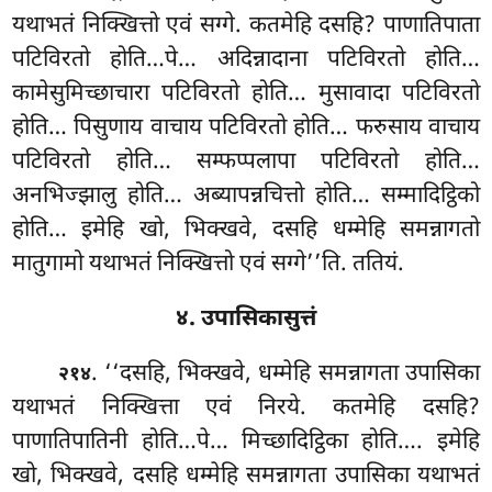
यथाभतं निक्खित्तो एवं सग्गे. कतमेहि दसहि? पाणातिपाता
पटिविरतो होति…पे… अदिन्नादाना पटिविरतो होति…
कामेसुमिच्छाचारा पटिविरतो होति… मुसावादा पटिविरतो
होति… पिसुणाय वाचाय पटिविरतो
होति… फरुसाय वाचाय
पटिविरतो होति… सम्फप्पलापा पटिविरतो होति…
अनभिज्झालु होति… अब्यापन्नचित्तो होति… सम्मादिट्ठिको
होति… इमेहि खो, भिक्खवे, दसहि धम्मेहि समन्नागतो
मातुगामो यथाभतं निक्खित्तो एवं सग्गे’’ति. ततियं.
४. उपासिकासुत्तं
. ‘‘दसहि, भिक्खवे, धम्मेहि समन्नागता उपासिका
२१४
यथाभतं निक्खित्ता एवं निरये. कतमेहि दसहि?
पाणातिपातिनी होति…पे… मिच्छादिट्ठिका
होति…. इमेहि
खो, भिक्खवे, दसहि धम्मेहि समन्नागता उपासिका यथाभतं