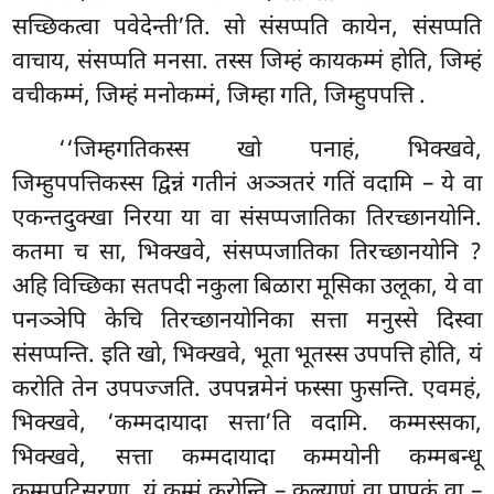
सच्छिकत्वा पवेदेन्ती’ति. सो संसप्पति कायेन, संसप्पति
वाचाय, संसप्पति मनसा. तस्स जिम्हं कायकम्मं
होति, जिम्हं
वचीकम्मं, जिम्हं मनोकम्मं, जिम्हा गति, जिम्हुपपत्ति
.
‘‘जिम्हगतिकस्स खो पनाहं, भिक्खवे,
जिम्हुपपत्तिकस्स द्विन्नं गतीनं अञ्ञतरं गतिं वदामि – ये वा
एकन्तदुक्खा निरया या वा संसप्पजातिका तिरच्छानयोनि.
कतमा च सा, भिक्खवे, संसप्पजातिका तिरच्छानयोनि
?
अहि विच्छिका सतपदी नकुला बिळारा मूसिका उलूका, ये वा
पनञ्ञेपि केचि तिरच्छानयोनिका सत्ता मनुस्से दिस्वा
संसप्पन्ति. इति खो, भिक्खवे, भूता भूतस्स उपपत्ति होति, यं
करोति तेन उपपज्जति. उपपन्नमेनं फस्सा फुसन्ति. एवमहं,
भिक्खवे, ‘कम्मदायादा सत्ता’ति वदामि. कम्मस्सका,
भिक्खवे, सत्ता कम्मदायादा कम्मयोनी कम्मबन्धू
कम्मपटिसरणा, यं कम्मं करोन्ति – कल्याणं वा पापकं वा –