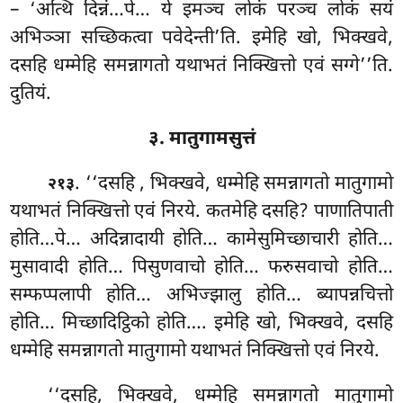
– ‘अत्थि दिन्नं…पे… ये इमञ्च लोकं परञ्च लोकं सयं
अभिञ्ञा सच्छिकत्वा पवेदेन्ती’ति. इमेहि खो, भिक्खवे,
दसहि धम्मेहि समन्नागतो यथाभतं निक्खित्तो एवं सग्गे’’ति.
दुतियं.
३. मातुगामसुत्तं
. ‘‘दसहि
, भिक्खवे, धम्मेहि समन्नागतो मातुगामो
२१३
यथाभतं निक्खित्तो एवं निरये. कतमेहि दसहि? पाणातिपाती
होति…पे… अदिन्नादायी होति… कामेसुमिच्छाचारी होति…
मुसावादी होति… पिसुणवाचो होति… फरुसवाचो होति…
सम्फप्पलापी होति… अभिज्झालु होति… ब्यापन्नचित्तो
होति… मिच्छादिट्ठिको होति…. इमेहि खो, भिक्खवे, दसहि
धम्मेहि समन्नागतो मातुगामो यथाभतं निक्खित्तो एवं निरये.
‘‘दसहि, भिक्खवे, धम्मेहि समन्नागतो मातुगामो