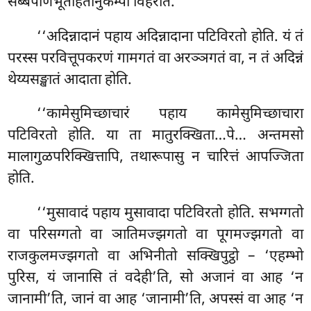
सब्बपाणभूतहितानुकम्पी विहरति.
‘‘अदिन्नादानं पहाय अदिन्नादाना पटिविरतो होति. यं तं
परस्स परवित्तूपकरणं गामगतं वा अरञ्ञगतं वा, न
तं अदिन्नं
थेय्यसङ्खातं आदाता होति.
‘‘कामेसुमिच्छाचारं पहाय कामेसुमिच्छाचारा
पटिविरतो होति. या ता मातुरक्खिता…पे… अन्तमसो
मालागुळपरिक्खित्तापि, तथारूपासु न चारित्तं आपज्जिता
होति.
‘‘मुसावादं
पहाय मुसावादा पटिविरतो होति. सभग्गतो
वा परिसग्गतो वा ञातिमज्झगतो वा पूगमज्झगतो वा
राजकुलमज्झगतो वा अभिनीतो सक्खिपुट्ठो – ‘एहम्भो
पुरिस, यं जानासि तं वदेही’ति, सो अजानं वा आह ‘न
जानामी’ति, जानं वा आह ‘जानामी’ति, अपस्सं वा आह ‘न