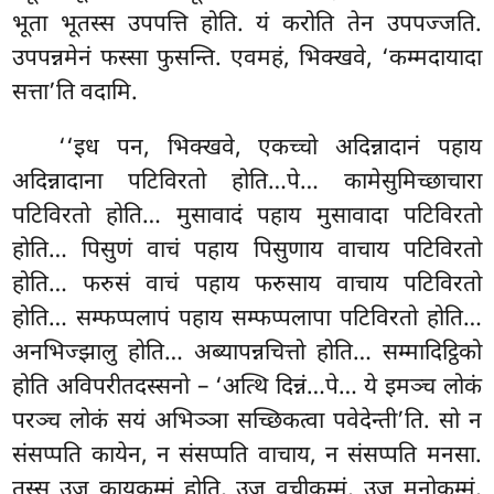
भूता भूतस्स
उपपत्ति होति. यं करोति तेन उपपज्जति.
उपपन्नमेनं फस्सा फुसन्ति. एवमहं, भिक्खवे, ‘कम्मदायादा
सत्ता’ति वदामि.
‘‘इध पन, भिक्खवे, एकच्चो अदिन्नादानं पहाय
अदिन्नादाना पटिविरतो होति…पे… कामेसुमिच्छाचारा
पटिविरतो होति… मुसावादं
पहाय मुसावादा पटिविरतो
होति… पिसुणं वाचं पहाय पिसुणाय वाचाय पटिविरतो
होति… फरुसं वाचं पहाय फरुसाय वाचाय पटिविरतो
होति… सम्फप्पलापं पहाय सम्फप्पलापा पटिविरतो होति…
अनभिज्झालु होति… अब्यापन्नचित्तो होति… सम्मादिट्ठिको
होति अविपरीतदस्सनो – ‘अत्थि दिन्नं…पे… ये इमञ्च लोकं
परञ्च लोकं सयं अभिञ्ञा सच्छिकत्वा पवेदेन्ती’ति. सो न
संसप्पति कायेन, न संसप्पति वाचाय, न संसप्पति मनसा.
तस्स उजु कायकम्मं होति, उजु वचीकम्मं, उजु मनोकम्मं,