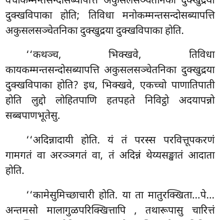
वचीकम्मन्तसन्दोसब्यापत्ति अकुसलसञ्चेतनिका दुक्खुद्रया
दुक्खविपाका होति; तिविधा मनोकम्मन्तसन्दोसब्यापत्ति
अकुसलसञ्चेतनिका दुक्खुद्रया दुक्खविपाका होति.
‘‘कथञ्च, भिक्खवे, तिविधा
कायकम्मन्तसन्दोसब्यापत्ति अकुसलसञ्चेतनिका दुक्खुद्रया
दुक्खविपाका होति? इध, भिक्खवे, एकच्चो पाणातिपाती
होति लुद्दो लोहितपाणि हतपहते निविट्ठो अदयापन्नो
सब्बपाणभूतेसु.
‘‘अदिन्नादायी
होति. यं तं परस्स परवित्तूपकरणं
गामगतं वा अरञ्ञगतं वा, तं अदिन्नं थेय्यसङ्खातं आदाता
होति.
‘‘कामेसुमिच्छाचारी होति. या ता मातुरक्खिता…पे…
अन्तमसो मालागुळपरिक्खित्तापि
, तथारूपासु चारित्तं