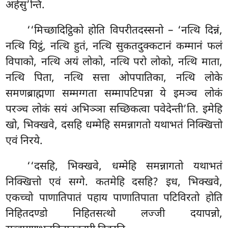
अहेसु’न्ति.
‘‘मिच्छादिट्ठिको होति विपरीतदस्सनो – ‘नत्थि दिन्नं,
नत्थि यिट्ठं, नत्थि हुतं, नत्थि सुकतदुक्कटानं कम्मानं फलं
विपाको, नत्थि अयं लोको, नत्थि परो लोको, नत्थि माता,
नत्थि पिता, नत्थि सत्ता ओपपातिका, नत्थि लोके
समणब्राह्मणा सम्मग्गता सम्मापटिपन्ना ये इमञ्च लोकं
परञ्च लोकं सयं अभिञ्ञा सच्छिकत्वा पवेदेन्ती’ति. इमेहि
खो, भिक्खवे, दसहि धम्मेहि समन्नागतो यथाभतं निक्खित्तो
एवं निरये.
‘‘दसहि, भिक्खवे, धम्मेहि समन्नागतो यथाभतं
निक्खित्तो एवं सग्गे. कतमेहि दसहि? इध, भिक्खवे,
एकच्चो पाणातिपातं पहाय पाणातिपाता पटिविरतो होति
निहितदण्डो निहितसत्थो लज्जी दयापन्नो,