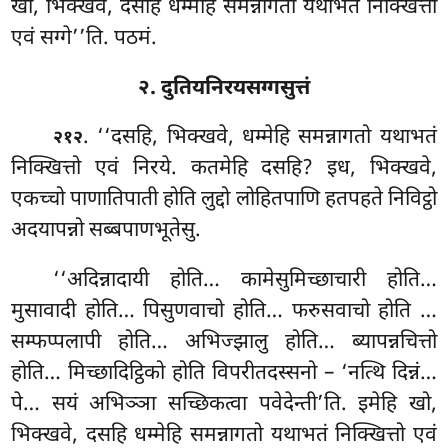
खो, भिक्खवे, दसहि धम्मेहि समन्नागतो यथाभतं निक्खित्तो
एवं सग्गे’’ति. पठमं.
२. दुतियनिरयसग्गसुत्तं
. ‘‘दसहि, भिक्खवे, धम्मेहि समन्नागतो यथाभतं
२१२
निक्खित्तो एवं निरये. कतमेहि दसहि? इध, भिक्खवे,
एकच्चो पाणातिपाती होति लुद्दो लोहितपाणि हतपहते निविट्ठो
अदयापन्नो सब्बपाणभूतेसु.
‘‘अदिन्नादायी होति… कामेसुमिच्छाचारी होति…
मुसावादी होति… पिसुणवाचो होति… फरुसवाचो होति
…
सम्फप्पलापी होति… अभिज्झालु
होति… ब्यापन्नचित्तो
होति… मिच्छादिट्ठिको होति विपरीतदस्सनो – ‘नत्थि दिन्नं…
पे… सयं अभिञ्ञा सच्छिकत्वा पवेदेन्ती’ति. इमेहि खो,
भिक्खवे, दसहि धम्मेहि समन्नागतो यथाभतं निक्खित्तो एवं