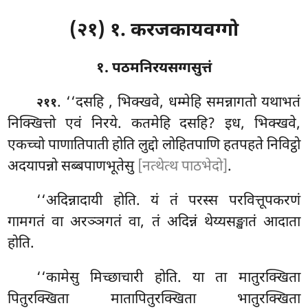
(२१) १. करजकायवग्गो
१. पठमनिरयसग्गसुत्तं
. ‘‘दसहि
, भिक्खवे, धम्मेहि समन्नागतो यथाभतं
२११
निक्खित्तो एवं निरये. कतमेहि दसहि? इध, भिक्खवे,
एकच्चो पाणातिपाती होति लुद्दो लोहितपाणि हतपहते निविट्ठो
अदयापन्नो सब्बपाणभूतेसु
[नत्थेत्थ पाठभेदो]
.
‘‘अदिन्नादायी होति. यं तं परस्स परवित्तूपकरणं
गामगतं वा अरञ्ञगतं वा, तं अदिन्नं थेय्यसङ्खातं आदाता
होति.
‘‘कामेसु मिच्छाचारी होति. या ता मातुरक्खिता
पितुरक्खिता मातापितुरक्खिता भातुरक्खिता