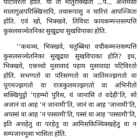
पटिविरतो होति. या ता मातुरक्खिता
…पे… अन्तमसो
मालागुळपरिक्खित्तापि, तथारूपासु न चारित्तं आपज्जिता
होति. एवं खो, भिक्खवे, तिविधा कायकम्मन्तसम्पत्ति
कुसलसञ्चेतनिका सुखुद्रया सुखविपाका होति.
‘‘कथञ्च, भिक्खवे, चतुब्बिधा वचीकम्मन्तसम्पत्ति
कुसलसञ्चेतनिका सुखुद्रया सुखविपाका होति? इध,
भिक्खवे, एकच्चो मुसावादं पहाय मुसावादा पटिविरतो
होति. सभग्गतो वा परिसग्गतो वा ञातिमज्झगतो वा
पूगमज्झगतो वा राजकुलमज्झगतो वा अभिनीतो
सक्खिपुट्ठो ‘एहम्भो पुरिस, यं जानासि तं वदेही’ति, सो
अजानं वा आह ‘न जानामी’ति, जानं वा आह ‘जानामी’ति,
अपस्सं वा आह ‘न पस्सामी’ति, पस्सं वा आह ‘पस्सामी’ति,
इति अत्तहेतु वा परहेतु वा आमिसकिञ्चिक्खहेतु वा न
सम्पजानमुसा भासिता होति.