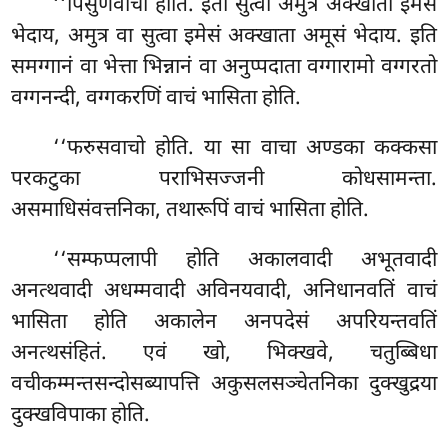
‘‘पिसुणवाचो होति. इतो सुत्वा अमुत्र अक्खाता इमेसं
भेदाय, अमुत्र वा सुत्वा इमेसं अक्खाता अमूसं भेदाय. इति
समग्गानं वा भेत्ता भिन्नानं वा अनुप्पदाता वग्गारामो वग्गरतो
वग्गनन्दी, वग्गकरणिं वाचं भासिता होति.
‘‘फरुसवाचो होति. या सा वाचा अण्डका कक्कसा
परकटुका पराभिसज्जनी कोधसामन्ता.
असमाधिसंवत्तनिका, तथारूपिं वाचं भासिता होति.
‘‘सम्फप्पलापी होति अकालवादी अभूतवादी
अनत्थवादी अधम्मवादी अविनयवादी, अनिधानवतिं वाचं
भासिता होति अकालेन अनपदेसं अपरियन्तवतिं
अनत्थसंहितं. एवं खो, भिक्खवे, चतुब्बिधा
वचीकम्मन्तसन्दोसब्यापत्ति अकुसलसञ्चेतनिका दुक्खुद्रया
दुक्खविपाका होति.