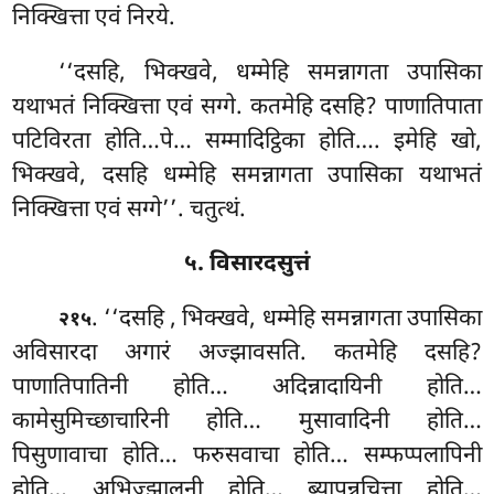
निक्खित्ता एवं निरये.
‘‘दसहि, भिक्खवे, धम्मेहि समन्नागता उपासिका
यथाभतं निक्खित्ता एवं सग्गे. कतमेहि दसहि? पाणातिपाता
पटिविरता होति…पे… सम्मादिट्ठिका होति…. इमेहि खो,
भिक्खवे, दसहि धम्मेहि समन्नागता उपासिका यथाभतं
निक्खित्ता एवं सग्गे’’. चतुत्थं.
५. विसारदसुत्तं
. ‘‘दसहि
, भिक्खवे, धम्मेहि समन्नागता उपासिका
२१५
अविसारदा अगारं अज्झावसति. कतमेहि दसहि?
पाणातिपातिनी होति… अदिन्नादायिनी होति…
कामेसुमिच्छाचारिनी होति… मुसावादिनी होति…
पिसुणावाचा होति… फरुसवाचा होति… सम्फप्पलापिनी
होति… अभिज्झालुनी होति… ब्यापन्नचित्ता होति…