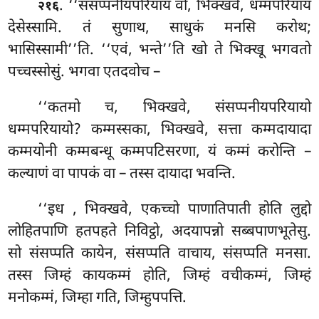
. ‘‘संसप्पनीयपरियायं
वो, भिक्खवे, धम्मपरियायं
२१६
देसेस्सामि. तं सुणाथ, साधुकं मनसि करोथ;
भासिस्सामी’’ति. ‘‘एवं, भन्ते’’ति खो ते भिक्खू भगवतो
पच्चस्सोसुं. भगवा एतदवोच –
‘‘कतमो च, भिक्खवे, संसप्पनीयपरियायो
धम्मपरियायो? कम्मस्सका, भिक्खवे, सत्ता कम्मदायादा
कम्मयोनी कम्मबन्धू कम्मपटिसरणा, यं कम्मं करोन्ति –
कल्याणं वा पापकं वा – तस्स दायादा भवन्ति.
‘‘इध
, भिक्खवे, एकच्चो पाणातिपाती
होति लुद्दो
लोहितपाणि हतपहते निविट्ठो, अदयापन्नो
सब्बपाणभूतेसु.
सो संसप्पति कायेन, संसप्पति वाचाय, संसप्पति मनसा.
तस्स जिम्हं कायकम्मं होति, जिम्हं वचीकम्मं, जिम्हं
मनोकम्मं, जिम्हा गति, जिम्हुपपत्ति.