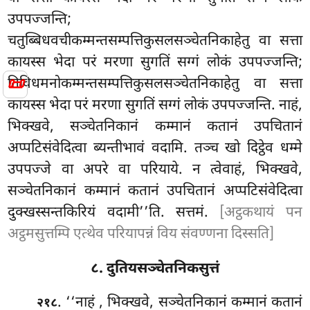
उपपज्जन्ति;
चतुब्बिधवचीकम्मन्तसम्पत्तिकुसलसञ्चेतनिकाहेतु वा सत्ता
कायस्स भेदा परं मरणा सुगतिं सग्गं लोकं उपपज्जन्ति;
📜
तिविधमनोकम्मन्तसम्पत्तिकुसलसञ्चेतनिकाहेतु वा सत्ता
कायस्स भेदा परं मरणा सुगतिं सग्गं लोकं उपपज्जन्ति. नाहं,
भिक्खवे, सञ्चेतनिकानं
कम्मानं कतानं उपचितानं
अप्पटिसंवेदित्वा ब्यन्तीभावं वदामि. तञ्च खो दिट्ठेव धम्मे
उपपज्जे वा अपरे वा परियाये. न त्वेवाहं, भिक्खवे,
सञ्चेतनिकानं कम्मानं कतानं उपचितानं अप्पटिसंवेदित्वा
दुक्खस्सन्तकिरियं वदामी’’ति. सत्तमं.
[अट्ठकथायं पन
अट्ठमसुत्तम्पि एत्थेव परियापन्नं विय संवण्णना दिस्सति]
८. दुतियसञ्चेतनिकसुत्तं
. ‘‘नाहं
, भिक्खवे, सञ्चेतनिकानं कम्मानं कतानं
२१८