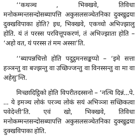
‘‘कथञ्च
, भिक्खवे, तिविधा
मनोकम्मन्तसन्दोसब्यापत्ति अकुसलसञ्चेतनिका दुक्खुद्रया
दुक्खविपाका होति? इध, भिक्खवे, एकच्चो अभिज्झालु
होति. यं तं परस्स परवित्तूपकरणं, तं अभिज्झाता होति –
‘अहो वत, यं परस्स तं मम अस्सा’ति.
‘‘ब्यापन्नचित्तो
होति पदुट्ठमनसङ्कप्पो – ‘इमे सत्ता
हञ्ञन्तु वा बज्झन्तु वा उच्छिज्जन्तु वा विनस्सन्तु वा मा वा
अहेसु’न्ति.
मिच्छादिट्ठिको होति विपरीतदस्सनो – ‘नत्थि दिन्नं…पे.
… ये इमञ्च लोकं परञ्च लोकं
सयं अभिञ्ञा सच्छिकत्वा
पवेदेन्ती’ति. एवं खो, भिक्खवे, तिविधा
मनोकम्मन्तसन्दोसब्यापत्ति अकुसलसञ्चेतनिका दुक्खुद्रया
दुक्खविपाका होति.