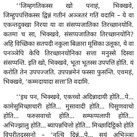
‘‘जिम्हगतिकस्स खो पनाहं, भिक्खवे,
जिम्हुपपत्तिकस्स द्विन्नं गतीनं अञ्ञतरं गतिं वदामि – ये वा
एकन्तदुक्खा निरया या वा संसप्पजातिका तिरच्छानयोनि.
कतमा च सा, भिक्खवे, संसप्पजातिका तिरच्छानयोनि?
अहि विच्छिका सतपदी नकुला बिळारा मूसिका उलूका, ये वा
पनञ्ञेपि केचि तिरच्छानयोनिका सत्ता मनुस्से दिस्वा
संसप्पन्ति. इति खो, भिक्खवे, भूता भूतस्स उपपत्ति होति. यं
करोति तेन उपपज्जति. उपपन्नमेनं फस्सा फुसन्ति. एवमहं,
भिक्खवे, ‘कम्मदायादा सत्ता’ति वदामि.
‘‘इध पन, भिक्खवे, एकच्चो अदिन्नादायी होति…पे…
कामेसुमिच्छाचारी होति… मुसावादी होति… पिसुणवाचो
होति… फरुसवाचो होति… सम्फप्पलापी होति…
अभिज्झालु होति… ब्यापन्नचित्तो होति… मिच्छादिट्ठिको होति
विपरीतदस्सनो – ‘नत्थि दिन्नं…पे… सयं अभिञ्ञा