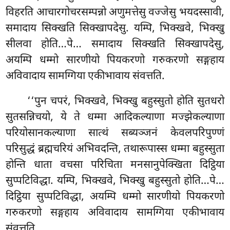
विहरति आचारगोचरसम्पन्नो अणुमत्तेसु वज्जेसु भयदस्सावी,
समादाय सिक्खति सिक्खापदेसु. यम्पि, भिक्खवे, भिक्खु
सीलवा होति…पे… समादाय सिक्खति
सिक्खापदेसु,
अयम्पि धम्मो सारणीयो पियकरणो गरुकरणो सङ्गहाय
अविवादाय सामग्गिया एकीभावाय संवत्तति.
‘‘पुन चपरं, भिक्खवे, भिक्खु बहुस्सुतो होति सुतधरो
सुतसन्निचयो, ये ते धम्मा आदिकल्याणा मज्झेकल्याणा
परियोसानकल्याणा सात्थं सब्यञ्जनं केवलपरिपुण्णं
परिसुद्धं ब्रह्मचरियं अभिवदन्ति, तथारूपास्स धम्मा बहुस्सुता
होन्ति धाता वचसा परिचिता
मनसानुपेक्खिता दिट्ठिया
सुप्पटिविद्धा. यम्पि, भिक्खवे, भिक्खु बहुस्सुतो होति…पे…
दिट्ठिया सुप्पटिविद्धा, अयम्पि धम्मो सारणीयो पियकरणो
गरुकरणो सङ्गहाय अविवादाय सामग्गिया एकीभावाय
संवत्तति.