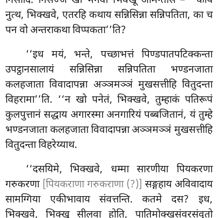
निसीदि. निसज्ज खो भगवा भिक्खू आमन्तेसि – ‘‘काय
नुत्थ, भिक्खवे, एतरहि कथाय सन्निसिन्ना सन्निपतिता, का च
पन वो अन्तराकथा विप्पकता’’ति?
‘‘इध मयं, भन्ते, पच्छाभत्तं पिण्डपातपटिक्कन्ता
उपट्ठानसालायं सन्निसिन्ना सन्निपतिता भण्डनजाता
कलहजाता विवादापन्ना अञ्ञमञ्ञं मुखसत्तीहि वितुदन्ता
विहरामा’’ति. ‘‘न खो पनेतं, भिक्खवे, तुम्हाकं पतिरूपं
कुलपुत्तानं सद्धाय अगारस्मा अनगारियं
पब्बजितानं, यं तुम्हे
भण्डनजाता कलहजाता विवादापन्ना अञ्ञमञ्ञं मुखसत्तीहि
वितुदन्ता विहरेय्याथ.
‘‘दसयिमे, भिक्खवे, धम्मा सारणीया पियकरणा
गरुकरणा
[पियकराणा गरुकराणा (?)]
सङ्गहाय अविवादाय
सामग्गिया एकीभावाय संवत्तन्ति. कतमे दस? इध,
भिक्खवे, भिक्खु सीलवा होति, पातिमोक्खसंवरसंवुतो