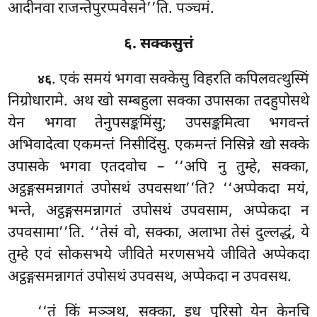
आदीनवा राजन्तेपुरप्पवेसने’’ति. पञ्चमं.
६. सक्कसुत्तं
. एकं
समयं भगवा सक्केसु विहरति कपिलवत्थुस्मिं
४६
निग्रोधारामे. अथ खो सम्बहुला सक्का उपासका तदहुपोसथे
येन भगवा तेनुपसङ्कमिंसु; उपसङ्कमित्वा भगवन्तं
अभिवादेत्वा एकमन्तं निसीदिंसु. एकमन्तं निसिन्ने खो सक्के
उपासके भगवा एतदवोच – ‘‘अपि नु तुम्हे, सक्का,
अट्ठङ्गसमन्नागतं उपोसथं उपवसथा’’ति? ‘‘अप्पेकदा मयं,
भन्ते, अट्ठङ्गसमन्नागतं उपोसथं उपवसाम, अप्पेकदा न
उपवसामा’’ति. ‘‘तेसं वो, सक्का, अलाभा तेसं दुल्लद्धं, ये
तुम्हे एवं सोकसभये जीविते मरणसभये जीविते अप्पेकदा
अट्ठङ्गसमन्नागतं उपोसथं उपवसथ, अप्पेकदा न उपवसथ.
‘‘तं किं मञ्ञथ, सक्का, इध पुरिसो येन केनचि