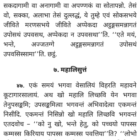
सकदागामी वा अनागामी वा अपण्णकं वा सोतापन्नो. तेसं
वो, सक्का, अलाभा तेसं दुल्लद्धं, ये तुम्हे एवं सोकसभये
जीविते मरणसभये जीविते अप्पेकदा अट्ठङ्गसमन्नागतं
उपोसथं उपवसथ, अप्पेकदा न उपवसथा’’ति. ‘‘एते मयं,
भन्ते, अज्जतग्गे अट्ठङ्गसमन्नागतं उपोसथं
उपवसिस्सामा’’ति. छट्ठं.
७. महालिसुत्तं
. एकं
समयं भगवा वेसालियं विहरति महावने
४७
कूटागारसालायं. अथ खो महालि लिच्छवि येन भगवा
तेनुपसङ्कमि; उपसङ्कमित्वा भगवन्तं अभिवादेत्वा एकमन्तं
निसीदि. एकमन्तं निसिन्नो खो महालि लिच्छवि भगवन्तं
एतदवोच – ‘‘को नु खो, भन्ते हेतु, को पच्चयो पापस्स
कम्मस्स किरियाय पापस्स कम्मस्स पवत्तिया’’ति? ‘‘लोभो