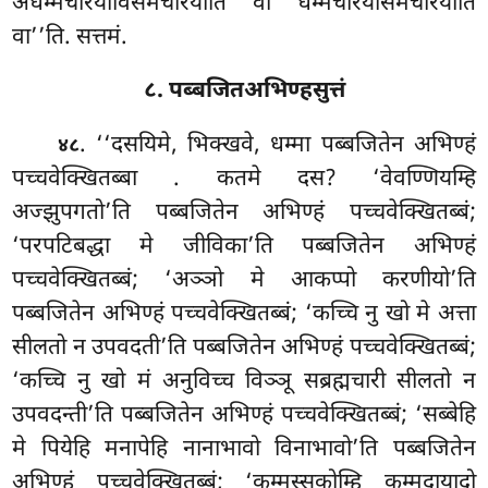
अधम्मचरियाविसमचरियाति वा धम्मचरियासमचरियाति
वा’’ति. सत्तमं.
८. पब्बजितअभिण्हसुत्तं
. ‘‘दसयिमे, भिक्खवे, धम्मा पब्बजितेन अभिण्हं
४८
पच्चवेक्खितब्बा
. कतमे दस? ‘वेवण्णियम्हि
अज्झुपगतो’ति पब्बजितेन अभिण्हं पच्चवेक्खितब्बं;
‘परपटिबद्धा मे जीविका’ति पब्बजितेन
अभिण्हं
पच्चवेक्खितब्बं; ‘अञ्ञो मे आकप्पो करणीयो’ति
पब्बजितेन अभिण्हं पच्चवेक्खितब्बं; ‘कच्चि नु खो मे अत्ता
सीलतो न उपवदती’ति पब्बजितेन अभिण्हं पच्चवेक्खितब्बं;
‘कच्चि नु खो मं अनुविच्च विञ्ञू सब्रह्मचारी सीलतो न
उपवदन्ती’ति पब्बजितेन अभिण्हं पच्चवेक्खितब्बं; ‘सब्बेहि
मे पियेहि मनापेहि नानाभावो विनाभावो’ति पब्बजितेन
अभिण्हं पच्चवेक्खितब्बं; ‘कम्मस्सकोम्हि कम्मदायादो