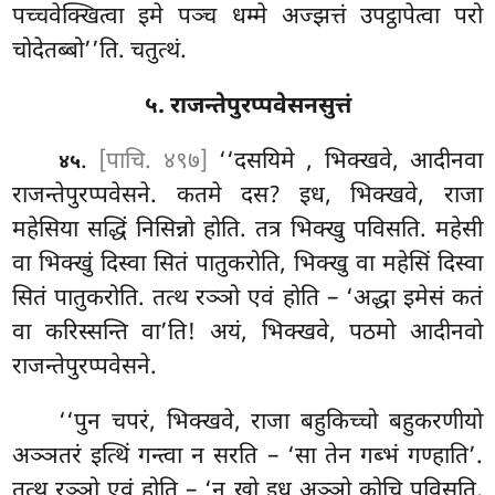
पच्चवेक्खित्वा इमे पञ्च धम्मे अज्झत्तं उपट्ठापेत्वा परो
चोदेतब्बो’’ति. चतुत्थं.
५. राजन्तेपुरप्पवेसनसुत्तं
.
[पाचि. ४९७]
‘‘दसयिमे
, भिक्खवे, आदीनवा
४५
राजन्तेपुरप्पवेसने. कतमे दस? इध, भिक्खवे, राजा
महेसिया सद्धिं निसिन्नो होति. तत्र भिक्खु पविसति. महेसी
वा भिक्खुं दिस्वा सितं पातुकरोति, भिक्खु वा महेसिं दिस्वा
सितं पातुकरोति. तत्थ रञ्ञो एवं होति – ‘अद्धा इमेसं कतं
वा करिस्सन्ति वा’ति! अयं, भिक्खवे, पठमो आदीनवो
राजन्तेपुरप्पवेसने.
‘‘पुन चपरं, भिक्खवे, राजा बहुकिच्चो बहुकरणीयो
अञ्ञतरं इत्थिं गन्त्वा न सरति – ‘सा तेन गब्भं गण्हाति’.
तत्थ रञ्ञो एवं होति – ‘न खो इध अञ्ञो
कोचि पविसति,