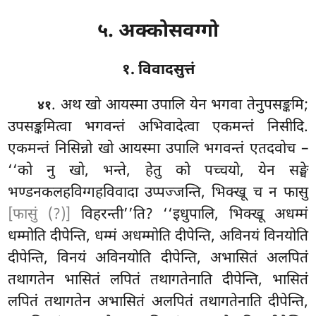
५. अक्कोसवग्गो
१. विवादसुत्तं
. अथ
खो आयस्मा उपालि येन भगवा तेनुपसङ्कमि;
४१
उपसङ्कमित्वा भगवन्तं अभिवादेत्वा एकमन्तं निसीदि.
एकमन्तं निसिन्नो खो
आयस्मा उपालि भगवन्तं एतदवोच –
‘‘को नु खो, भन्ते, हेतु को पच्चयो, येन सङ्घे
भण्डनकलहविग्गहविवादा उप्पज्जन्ति, भिक्खू च न फासु
[फासुं (?)]
विहरन्ती’’ति? ‘‘इधुपालि, भिक्खू अधम्मं
धम्मोति दीपेन्ति, धम्मं अधम्मोति दीपेन्ति, अविनयं विनयोति
दीपेन्ति, विनयं अविनयोति दीपेन्ति, अभासितं अलपितं
तथागतेन भासितं लपितं तथागतेनाति दीपेन्ति, भासितं
लपितं तथागतेन अभासितं अलपितं तथागतेनाति दीपेन्ति,