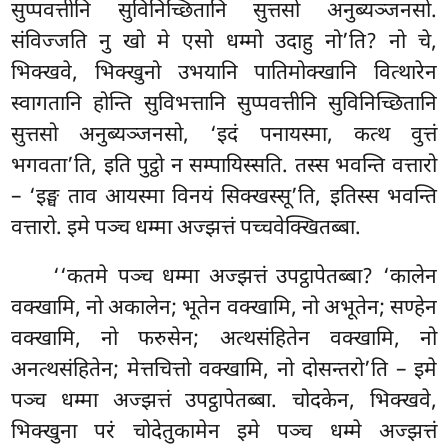
सुप्पवत्तीनि सुविनिच्छितानि सुत्तसो अनुब्यञ्जनसो.
संविज्जति नु खो मे एसो धम्मो उदाहु नो’ति? नो चे,
भिक्खवे, भिक्खुनो उभयानि पातिमोक्खानि वित्थारेन
स्वागतानि होन्ति सुविभत्तानि सुप्पवत्तीनि सुविनिच्छितानि
सुत्तसो अनुब्यञ्जनसो, ‘इदं पनायस्मा, कत्थ वुत्तं
भगवता’ति, इति पुट्ठो न सम्पायिस्सति. तस्स भवन्ति वत्तारो
– ‘इङ्घ ताव आयस्मा
विनयं सिक्खस्सू’ति, इतिस्स भवन्ति
वत्तारो. इमे पञ्च धम्मा अज्झत्तं पच्चवेक्खितब्बा.
‘‘कतमे पञ्च
धम्मा अज्झत्तं उपट्ठापेतब्बा? ‘कालेन
वक्खामि, नो अकालेन; भूतेन वक्खामि, नो अभूतेन; सण्हेन
वक्खामि, नो फरुसेन; अत्थसंहितेन वक्खामि, नो
अनत्थसंहितेन; मेत्तचित्तो वक्खामि, नो दोसन्तरो’ति – इमे
पञ्च धम्मा अज्झत्तं उपट्ठापेतब्बा. चोदकेन, भिक्खवे,
भिक्खुना परं चोदेतुकामेन इमे पञ्च धम्मे अज्झत्तं