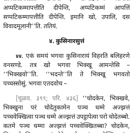
अप्पटिकम्मापत्तीति दीपेन्ति, अप्पटिकम्मं आपत्तिं
सप्पटिकम्मापत्तीति दीपेन्ति. इमानि खो, उपालि, दस
विवादमूलानी’’ति. ततियं.
४. कुसिनारसुत्तं
. एकं समयं भगवा कुसिनारायं विहरति बलिहरणे
४४
वनसण्डे. तत्र खो भगवा भिक्खू आमन्तेसि –
‘‘भिक्खवो’’ति. ‘‘भदन्ते’’ति ते भिक्खू भगवतो
पच्चस्सोसुं. भगवा एतदवोच –
[चूळव. ३९९; परि. ४३६]
‘‘चोदकेन, भिक्खवे,
भिक्खुना परं चोदेतुकामेन पञ्च धम्मे अज्झत्तं
पच्चवेक्खित्वा पञ्च धम्मे अज्झत्तं उपट्ठापेत्वा परो चोदेतब्बो.
कतमे पञ्च धम्मा अज्झत्तं
पच्चवेक्खितब्बा? चोदकेन,