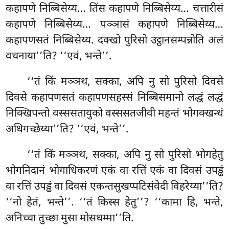
कहापणे निब्बिसेय्य… तिंस कहापणे निब्बिसेय्य… चत्तारीसं
कहापणे निब्बिसेय्य… पञ्ञासं कहापणे निब्बिसेय्य…
कहापणसतं निब्बिसेय्य. दक्खो पुरिसो उट्ठानसम्पन्नोति अलं
वचनाया’’ति? ‘‘एवं, भन्ते’’.
‘‘तं किं मञ्ञथ, सक्का, अपि नु सो पुरिसो दिवसे
दिवसे कहापणसतं कहापणसहस्सं
निब्बिसमानो लद्धं लद्धं
निक्खिपन्तो वस्ससतायुको वस्ससतजीवी महन्तं भोगक्खन्धं
अधिगच्छेय्या’’ति? ‘‘एवं, भन्ते’’.
‘‘तं किं मञ्ञथ, सक्का, अपि नु सो पुरिसो भोगहेतु
भोगनिदानं भोगाधिकरणं एकं वा रत्तिं एकं वा दिवसं उपड्ढं
वा रत्तिं उपड्ढं वा दिवसं एकन्तसुखप्पटिसंवेदी विहरेय्या’’ति?
‘‘नो हेतं, भन्ते’’. ‘‘तं किस्स हेतु’’? ‘‘कामा हि, भन्ते,
अनिच्चा तुच्छा मुसा मोसधम्मा’’ति.