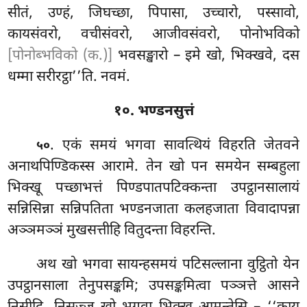
सीतं, उण्हं, जिघच्छा, पिपासा, उच्चारो, पस्सावो,
कायसंवरो, वचीसंवरो, आजीवसंवरो, पोनोभविको
[पोनोब्भविको (क.)]
भवसङ्खारो – इमे
खो, भिक्खवे, दस
धम्मा सरीरट्ठा’’ति. नवमं.
१०. भण्डनसुत्तं
. एकं समयं भगवा सावत्थियं विहरति जेतवने
५०
अनाथपिण्डिकस्स आरामे. तेन खो पन समयेन सम्बहुला
भिक्खू पच्छाभत्तं पिण्डपातपटिक्कन्ता
उपट्ठानसालायं
सन्निसिन्ना सन्निपतिता भण्डनजाता कलहजाता विवादापन्ना
अञ्ञमञ्ञं मुखसत्तीहि वितुदन्ता विहरन्ति.
अथ खो भगवा सायन्हसमयं पटिसल्लाना वुट्ठितो येन
उपट्ठानसाला तेनुपसङ्कमि; उपसङ्कमित्वा पञ्ञत्ते आसने