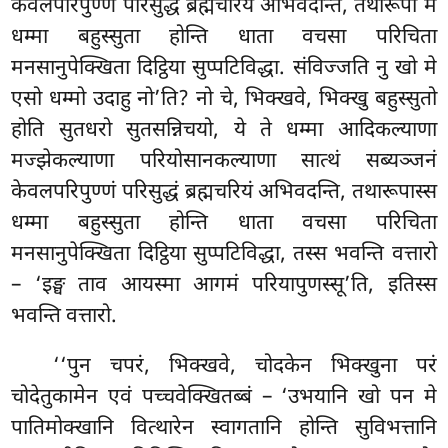
केवलपरिपुण्णं परिसुद्धं ब्रह्मचरियं अभिवदन्ति, तथारूपा मे
धम्मा बहुस्सुता होन्ति धाता वचसा परिचिता
मनसानुपेक्खिता दिट्ठिया सुप्पटिविद्धा. संविज्जति नु खो मे
एसो धम्मो उदाहु नो’ति? नो चे, भिक्खवे, भिक्खु बहुस्सुतो
होति सुतधरो सुतसन्निचयो, ये ते धम्मा आदिकल्याणा
मज्झेकल्याणा परियोसानकल्याणा सात्थं सब्यञ्जनं
केवलपरिपुण्णं परिसुद्धं ब्रह्मचरियं अभिवदन्ति, तथारूपास्स
धम्मा बहुस्सुता होन्ति धाता वचसा परिचिता
मनसानुपेक्खिता दिट्ठिया सुप्पटिविद्धा, तस्स भवन्ति वत्तारो
– ‘इङ्घ ताव आयस्मा आगमं परियापुणस्सू’ति, इतिस्स
भवन्ति वत्तारो.
‘‘पुन चपरं, भिक्खवे, चोदकेन भिक्खुना परं
चोदेतुकामेन एवं पच्चवेक्खितब्बं – ‘उभयानि खो पन मे
पातिमोक्खानि वित्थारेन स्वागतानि होन्ति सुविभत्तानि