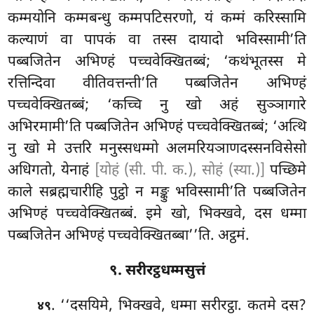
कम्मयोनि कम्मबन्धु कम्मपटिसरणो, यं कम्मं करिस्सामि
कल्याणं वा पापकं वा
तस्स दायादो भविस्सामी’ति
पब्बजितेन अभिण्हं पच्चवेक्खितब्बं; ‘कथंभूतस्स मे
रत्तिन्दिवा वीतिवत्तन्ती’ति पब्बजितेन अभिण्हं
पच्चवेक्खितब्बं; ‘कच्चि नु खो अहं सुञ्ञागारे
अभिरमामी’ति पब्बजितेन अभिण्हं पच्चवेक्खितब्बं; ‘अत्थि
नु खो मे उत्तरि मनुस्सधम्मो अलमरियञाणदस्सनविसेसो
अधिगतो, येनाहं
[योहं (सी. पी. क.), सोहं (स्या.)]
पच्छिमे
काले सब्रह्मचारीहि पुट्ठो न मङ्कु भविस्सामी’ति पब्बजितेन
अभिण्हं पच्चवेक्खितब्बं. इमे खो, भिक्खवे, दस धम्मा
पब्बजितेन अभिण्हं पच्चवेक्खितब्बा’’ति. अट्ठमं.
९. सरीरट्ठधम्मसुत्तं
. ‘‘दसयिमे, भिक्खवे, धम्मा सरीरट्ठा. कतमे दस?
४९