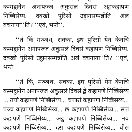
कम्मट्ठानेन अनापज्ज अकुसलं दिवसं अड्ढकहापणं
निब्बिसेय्य. दक्खो
पुरिसो उट्ठानसम्पन्नोति अलं
वचनाया’’ति? ‘‘एवं, भन्ते’’.
‘‘तं
किं मञ्ञथ, सक्का, इध पुरिसो येन केनचि
कम्मट्ठानेन अनापज्ज अकुसलं दिवसं कहापणं निब्बिसेय्य.
दक्खो पुरिसो उट्ठानसम्पन्नोति अलं वचनाया’’ति? ‘‘एवं,
भन्ते’’.
‘‘तं किं, मञ्ञथ, सक्का, इध पुरिसो येन केनचि
कम्मट्ठानेन अनापज्ज अकुसलं दिवसं द्वे कहापणे निब्बिसेय्य
… तयो कहापणे निब्बिसेय्य… चत्तारो कहापणे निब्बिसेय्य…
पञ्च कहापणे निब्बिसेय्य… छ कहापणे निब्बिसेय्य… सत्त
कहापणे निब्बिसेय्य… अट्ठ कहापणे निब्बिसेय्य… नव
कहापणे निब्बिसेय्य… दस कहापणे निब्बिसेय्य… वीस