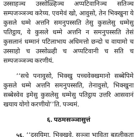
उस्साहञ्च उस्सोळ्हिञ्च अप्पटिवानिञ्च सतिञ्च
सम्पजञ्ञञ्च करेय्य. एवमेवं खो, आवुसो, तेन भिक्खुना ये
कुसले धम्मे अत्तनि समनुपस्सति तेसु कुसलेसु धम्मेसु
पतिट्ठाय, ये कुसले धम्मे अत्तनि न समनुपस्सति तेसं
कुसलानं धम्मानं पटिलाभाय
अधिमत्तो छन्दो च वायामो च
उस्साहो च उस्सोळ्ही च अप्पटिवानी च सति च
सम्पजञ्ञञ्च करणीयं.
‘‘सचे पनावुसो, भिक्खु पच्चवेक्खमानो सब्बेपिमे
कुसले धम्मे अत्तनि समनुपस्सति, तेनावुसो, भिक्खुना
सब्बेस्वेव इमेसु कुसलेसु
धम्मेसु पतिट्ठाय उत्तरि आसवानं
खयाय योगो करणीयो’’ति. पञ्चमं.
६. पठमसञ्ञासुत्तं
. ‘‘दसयिमा, भिक्खवे, सञ्ञा भाविता बहुलीकता
५६