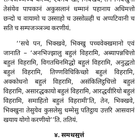
तेसंयेव
पापकानं अकुसलानं धम्मानं पहानाय अधिमत्तो
छन्दो च वायामो च उस्साहो च उस्सोळ्ही च अप्पटिवानी च
सति च सम्पजञ्ञञ्च करणीयं.
‘‘सचे
पन, भिक्खवे, भिक्खु पच्चवेक्खमानो एवं
जानाति – ‘अनभिज्झालु बहुलं विहरामि, अब्यापन्नचित्तो
बहुलं विहरामि, विगतथिनमिद्धो बहुलं विहरामि, अनुद्धतो
बहुलं विहरामि, तिण्णविचिकिच्छो बहुलं विहरामि,
अक्कोधनो बहुलं विहरामि, असंकिलिट्ठचित्तो बहुलं
विहरामि, असारद्धकायो बहुलं विहरामि, आरद्धवीरियो बहुलं
विहरामि, समाहितो बहुलं विहरामी’ति, तेन, भिक्खवे,
भिक्खुना तेसुयेव कुसलेसु धम्मेसु पतिट्ठाय उत्तरि आसवानं
खयाय योगो करणीयो’’ति. ततियं.
४. समथसुत्तं