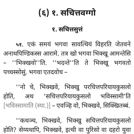
(६) १. सचित्तवग्गो
१. सचित्तसुत्तं
. एकं
समयं भगवा सावत्थियं विहरति जेतवने
५१
अनाथपिण्डिकस्स आरामे. तत्र खो भगवा भिक्खू आमन्तेसि
– ‘‘भिक्खवो’’ति. ‘‘भदन्ते’’ति ते भिक्खू भगवतो
पच्चस्सोसुं. भगवा एतदवोच –
‘‘नो चे, भिक्खवे, भिक्खु परचित्तपरियायकुसलो
होति, अथ ‘सचित्तपरियायकुसलो भविस्सामी’ति
[भविस्सामाति (स्या.)]
– एवञ्हि वो, भिक्खवे, सिक्खितब्बं.
‘‘कथञ्च, भिक्खवे, भिक्खु सचित्तपरियायकुसलो
होति? सेय्यथापि, भिक्खवे, इत्थी वा पुरिसो वा दहरो युवा