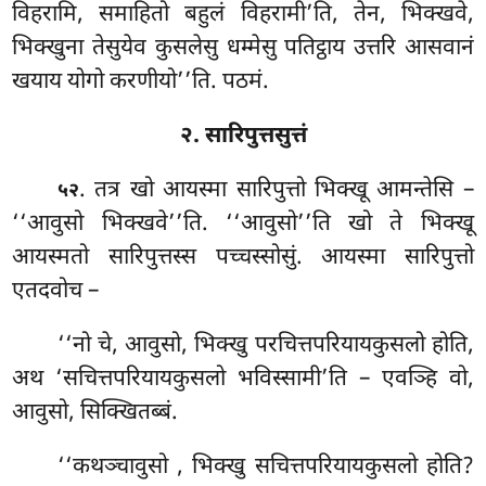
विहरामि, समाहितो बहुलं विहरामी’ति, तेन, भिक्खवे,
भिक्खुना तेसुयेव कुसलेसु धम्मेसु पतिट्ठाय उत्तरि आसवानं
खयाय योगो करणीयो’’ति. पठमं.
२. सारिपुत्तसुत्तं
. तत्र खो आयस्मा सारिपुत्तो भिक्खू आमन्तेसि –
५२
‘‘आवुसो भिक्खवे’’ति. ‘‘आवुसो’’ति खो ते भिक्खू
आयस्मतो सारिपुत्तस्स पच्चस्सोसुं. आयस्मा सारिपुत्तो
एतदवोच –
‘‘नो
चे, आवुसो, भिक्खु परचित्तपरियायकुसलो होति,
अथ ‘सचित्तपरियायकुसलो भविस्सामी’ति – एवञ्हि वो,
आवुसो, सिक्खितब्बं.
‘‘कथञ्चावुसो
, भिक्खु सचित्तपरियायकुसलो होति?