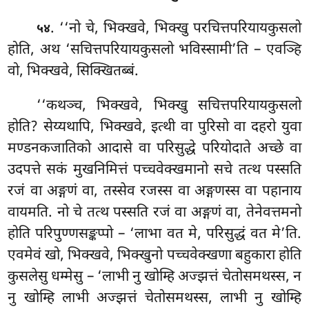
. ‘‘नो चे, भिक्खवे, भिक्खु परचित्तपरियायकुसलो
५४
होति, अथ ‘सचित्तपरियायकुसलो भविस्सामी’ति – एवञ्हि
वो, भिक्खवे, सिक्खितब्बं.
‘‘कथञ्च, भिक्खवे, भिक्खु सचित्तपरियायकुसलो
होति? सेय्यथापि, भिक्खवे, इत्थी वा पुरिसो वा दहरो युवा
मण्डनकजातिको आदासे वा परिसुद्धे परियोदाते अच्छे वा
उदपत्ते सकं मुखनिमित्तं पच्चवेक्खमानो सचे तत्थ पस्सति
रजं वा अङ्गणं वा, तस्सेव रजस्स वा अङ्गणस्स वा पहानाय
वायमति. नो चे तत्थ पस्सति रजं वा अङ्गणं वा, तेनेवत्तमनो
होति
परिपुण्णसङ्कप्पो – ‘लाभा वत मे, परिसुद्धं वत मे’ति.
एवमेवं खो, भिक्खवे, भिक्खुनो पच्चवेक्खणा बहुकारा होति
कुसलेसु धम्मेसु – ‘लाभी नु खोम्हि अज्झत्तं चेतोसमथस्स, न
नु खोम्हि लाभी अज्झत्तं चेतोसमथस्स, लाभी नु खोम्हि