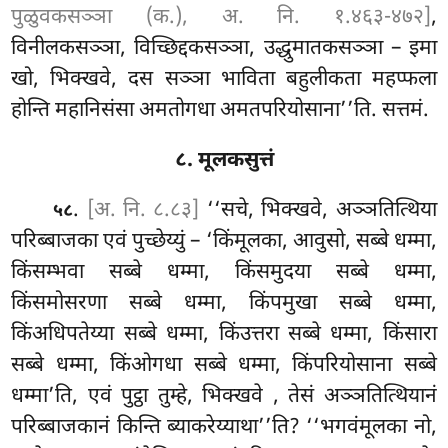
पुळुवकसञ्ञा (क.), अ. नि. १.४६३-४७२]
,
विनीलकसञ्ञा, विच्छिद्दकसञ्ञा, उद्धुमातकसञ्ञा – इमा
खो, भिक्खवे, दस सञ्ञा भाविता बहुलीकता महप्फला
होन्ति महानिसंसा अमतोगधा अमतपरियोसाना’’ति. सत्तमं.
८. मूलकसुत्तं
.
[अ. नि. ८.८३]
‘‘सचे, भिक्खवे, अञ्ञतित्थिया
५८
परिब्बाजका एवं पुच्छेय्युं – ‘किंमूलका, आवुसो, सब्बे धम्मा,
किंसम्भवा सब्बे धम्मा, किंसमुदया सब्बे धम्मा,
किंसमोसरणा सब्बे धम्मा, किंपमुखा सब्बे धम्मा,
किंअधिपतेय्या सब्बे धम्मा, किंउत्तरा सब्बे धम्मा, किंसारा
सब्बे धम्मा, किंओगधा सब्बे धम्मा, किंपरियोसाना सब्बे
धम्मा’ति, एवं पुट्ठा तुम्हे, भिक्खवे
, तेसं अञ्ञतित्थियानं
परिब्बाजकानं किन्ति ब्याकरेय्याथा’’ति? ‘‘भगवंमूलका नो,