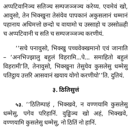
अप्पटिवानिञ्च सतिञ्च सम्पजञ्ञञ्च करेय्य. एवमेवं खो,
आवुसो, तेन भिक्खुना तेसंयेव पापकानं अकुसलानं धम्मानं
पहानाय अधिमत्तो छन्दो
च वायामो च उस्साहो च उस्सोळ्ही
च अप्पटिवानी च सति च सम्पजञ्ञञ्च करणीयं.
‘‘सचे
पनावुसो, भिक्खु पच्चवेक्खमानो एवं जानाति
– ‘अनभिज्झालु बहुलं विहरामि…पे… समाहितो बहुलं
विहरामी’ति, तेनावुसो, भिक्खुना तेसुयेव कुसलेसु धम्मेसु
पतिट्ठाय उत्तरि आसवानं खयाय योगो करणीयो’’ति. दुतियं.
३. ठितिसुत्तं
. ‘‘ठितिम्पाहं
, भिक्खवे, न वण्णयामि कुसलेसु
५३
धम्मेसु, पगेव परिहानिं. वुड्ढिञ्च खो अहं, भिक्खवे,
वण्णयामि कुसलेसु धम्मेसु, नो ठितिं नो हानिं.