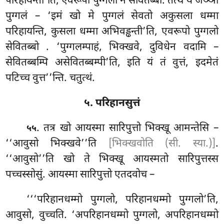
परिहायन्ती’ति, एवरूपो पुग्गलो न सेवितब्बो. तत्थ यं जञ्ञा
पुग्गलं – ‘इमं खो मे पुग्गलं सेवतो अकुसला धम्मा
परिहायन्ति, कुसला धम्मा अभिवड्ढन्ती’ति, एवरूपो पुग्गलो
सेवितब्बो
. ‘पुग्गलम्पाहं, भिक्खवे, दुविधेन वदामि –
सेवितब्बम्पि असेवितब्बम्पी’ति, इति यं तं वुत्तं, इदमेतं
पटिच्च वुत्त’’न्ति. चतुत्थं.
५. परिहानसुत्तं
. तत्र खो आयस्मा सारिपुत्तो भिक्खू आमन्तेसि –
५५
‘‘आवुसो भिक्खवे’’ति
[भिक्खवोति (सी. स्या.)]
.
‘‘आवुसो’’ति खो ते भिक्खू आयस्मतो सारिपुत्तस्स
पच्चस्सोसुं. आयस्मा सारिपुत्तो एतदवोच –
‘‘‘परिहानधम्मो पुग्गलो, परिहानधम्मो पुग्गलो’ति,
आवुसो, वुच्चति. ‘अपरिहानधम्मो पुग्गलो, अपरिहानधम्मो