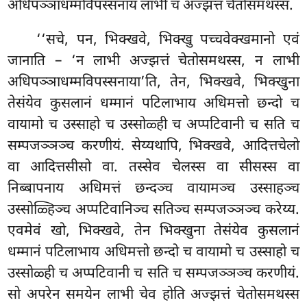
अधिपञ्ञाधम्मविपस्सनाय लाभी च अज्झत्तं चेतोसमथस्स.
‘‘सचे, पन, भिक्खवे, भिक्खु पच्चवेक्खमानो एवं
जानाति – ‘न लाभी अज्झत्तं चेतोसमथस्स, न लाभी
अधिपञ्ञाधम्मविपस्सनाया’ति, तेन, भिक्खवे, भिक्खुना
तेसंयेव कुसलानं धम्मानं पटिलाभाय अधिमत्तो छन्दो च
वायामो च उस्साहो च उस्सोळ्ही च अप्पटिवानी च सति च
सम्पजञ्ञञ्च करणीयं. सेय्यथापि, भिक्खवे, आदित्तचेलो
वा आदित्तसीसो वा. तस्सेव चेलस्स वा सीसस्स वा
निब्बापनाय अधिमत्तं छन्दञ्च वायामञ्च उस्साहञ्च
उस्सोळ्हिञ्च अप्पटिवानिञ्च सतिञ्च सम्पजञ्ञञ्च करेय्य.
एवमेवं खो, भिक्खवे, तेन
भिक्खुना तेसंयेव कुसलानं
धम्मानं पटिलाभाय अधिमत्तो छन्दो च वायामो
च उस्साहो च
उस्सोळ्ही च अप्पटिवानी च सति च सम्पजञ्ञञ्च करणीयं.
सो अपरेन समयेन लाभी चेव होति अज्झत्तं चेतोसमथस्स