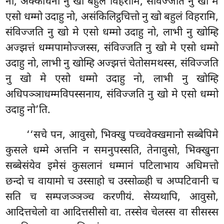
नो, अक्कोधनो नु खो बहुलं विहरामि, संविज्जति
नु खो मे
एसो धम्मो उदाहु
नो, असंकिलिट्ठचित्तो नु खो बहुलं विहरामि,
संविज्जति नु खो मे एसो धम्मो उदाहु नो, लाभी नु खोम्हि
अज्झत्तं धम्मपामोज्जस्स, संविज्जति नु खो मे एसो धम्मो
उदाहु नो, लाभी नु खोम्हि अज्झत्तं चेतोसमथस्स, संविज्जति
नु खो मे एसो धम्मो उदाहु नो, लाभी नु खोम्हि
अधिपञ्ञाधम्मविपस्सनाय, संविज्जति नु खो मे एसो धम्मो
उदाहु नो’ति.
‘‘सचे पन, आवुसो, भिक्खु पच्चवेक्खमानो सब्बेपिमे
कुसले धम्मे अत्तनि न समनुपस्सति, तेनावुसो, भिक्खुना
सब्बेसंयेव इमेसं कुसलानं धम्मानं पटिलाभाय अधिमत्तो
छन्दो च वायामो च उस्साहो च उस्सोळ्ही च अप्पटिवानी च
सति च सम्पजञ्ञञ्च करणीयं. सेय्यथापि, आवुसो,
आदित्तचेलो वा आदित्तसीसो वा. तस्सेव चेलस्स वा सीसस्स