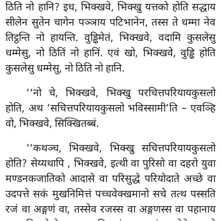
ठिति नो हानि? इध, भिक्खवे, भिक्खु यत्तको होति सद्धाय
सीलेन सुतेन चागेन पञ्ञाय पटिभानेन, तस्स ते धम्मा नेव
तिट्ठन्ति नो हायन्ति. वुड्ढिमेतं, भिक्खवे, वदामि कुसलेसु
धम्मेसु, नो ठितिं नो हानिं. एवं खो, भिक्खवे, वुड्ढि होति
कुसलेसु धम्मेसु, नो ठिति नो हानि.
‘‘नो
चे, भिक्खवे, भिक्खु परचित्तपरियायकुसलो
होति, अथ ‘सचित्तपरियायकुसलो भविस्सामी’ति – एवञ्हि
वो, भिक्खवे, सिक्खितब्बं.
‘‘कथञ्च, भिक्खवे, भिक्खु सचित्तपरियायकुसलो
होति? सेय्यथापि
, भिक्खवे, इत्थी वा पुरिसो वा दहरो युवा
मण्डनकजातिको आदासे वा
परिसुद्धे परियोदाते अच्छे वा
उदपत्ते सकं मुखनिमित्तं पच्चवेक्खमानो सचे तत्थ पस्सति
रजं वा अङ्गणं वा, तस्सेव रजस्स वा अङ्गणस्स वा पहानाय