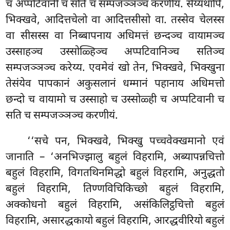
च अप्पटिवानी च सति च सम्पजञ्ञञ्च करणीयं. सेय्यथापि,
भिक्खवे, आदित्तचेलो वा आदित्तसीसो वा. तस्सेव चेलस्स
वा सीसस्स वा निब्बापनाय अधिमत्तं छन्दञ्च वायामञ्च
उस्साहञ्च उस्सोळ्हिञ्च अप्पटिवानिञ्च सतिञ्च
सम्पजञ्ञञ्च करेय्य. एवमेवं खो
तेन, भिक्खवे, भिक्खुना
तेसंयेव पापकानं अकुसलानं धम्मानं पहानाय अधिमत्तो
छन्दो च वायामो च उस्साहो च उस्सोळ्ही च अप्पटिवानी च
सति च सम्पजञ्ञञ्च करणीयं.
‘‘सचे
पन, भिक्खवे, भिक्खु पच्चवेक्खमानो एवं
जानाति – ‘अनभिज्झालु बहुलं विहरामि, अब्यापन्नचित्तो
बहुलं विहरामि, विगतथिनमिद्धो बहुलं विहरामि, अनुद्धतो
बहुलं विहरामि, तिण्णविचिकिच्छो बहुलं विहरामि,
अक्कोधनो बहुलं विहरामि, असंकिलिट्ठचित्तो बहुलं
विहरामि, असारद्धकायो बहुलं विहरामि, आरद्धवीरियो बहुलं