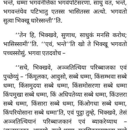
भन्ते, धम्मा भगवंनेत्तिका भगवंपटिसरणा. साधु वत, भन्ते,
भगवन्तंयेव पटिभातु एतस्स भासितस्स अत्थो. भगवतो
सुत्वा भिक्खू धारेस्सन्ती’’ति.
‘‘तेन
हि, भिक्खवे, सुणाथ, साधुकं मनसि करोथ;
भासिस्सामी’’ति. ‘‘एवं, भन्ते’’ति खो ते भिक्खू भगवतो
पच्चस्सोसुं. भगवा एतदवोच –
‘‘सचे, भिक्खवे, अञ्ञतित्थिया परिब्बाजका एवं
पुच्छेय्युं – ‘किंमूलका, आवुसो, सब्बे धम्मा, किंसम्भवा सब्बे
धम्मा, किंसमुदया
सब्बे धम्मा, किंसमोसरणा सब्बे
धम्मा
किंपमुखा सब्बे धम्मा, किं अधिपतेय्या सब्बे धम्मा, किंउत्तरा
सब्बे धम्मा, किंसारा सब्बे धम्मा, किंओगधा सब्बे धम्मा,
किंपरियोसाना सब्बे धम्मा’ति, एवं पुट्ठा तुम्हे, भिक्खवे, तेसं
अञ्ञतित्थियानं परिब्बाजकानं एवं ब्याकरेय्याथ –