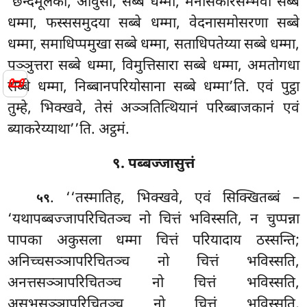
‘छन्दमूलका, आवुसो, सब्बे धम्मा, मनसिकारसम्भवा सब्बे
धम्मा, फस्ससमुदया सब्बे धम्मा, वेदनासमोसरणा सब्बे
धम्मा, समाधिप्पमुखा सब्बे धम्मा, सताधिपतेय्या सब्बे धम्मा,
पञ्ञुत्तरा सब्बे धम्मा, विमुत्तिसारा सब्बे धम्मा, अमतोगधा
📜
सब्बे धम्मा, निब्बानपरियोसाना सब्बे धम्मा’ति. एवं पुट्ठा
तुम्हे, भिक्खवे, तेसं अञ्ञतित्थियानं परिब्बाजकानं एवं
ब्याकरेय्याथा’’ति. अट्ठमं.
९. पब्बज्जासुत्तं
. ‘‘तस्मातिह, भिक्खवे, एवं सिक्खितब्बं –
५९
‘यथापब्बज्जापरिचितञ्च नो चित्तं भविस्सति, न चुप्पन्ना
पापका अकुसला धम्मा चित्तं परियादाय ठस्सन्ति;
अनिच्चसञ्ञापरिचितञ्च नो चित्तं भविस्सति,
अनत्तसञ्ञापरिचितञ्च नो चित्तं भविस्सति,
असुभसञ्ञापरिचितञ्च नो चित्तं भविस्सति,