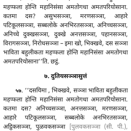
महप्फला होन्ति महानिसंसा अमतोगधा अमतपरियोसाना.
कतमा दस? असुभसञ्ञा, मरणसञ्ञा, आहारे
पटिकूलसञ्ञा, सब्बलोके अनभिरतसञ्ञा, अनिच्चसञ्ञा,
अनिच्चे दुक्खसञ्ञा, दुक्खे अनत्तसञ्ञा, पहानसञ्ञा,
विरागसञ्ञा, निरोधसञ्ञा – इमा खो, भिक्खवे, दस सञ्ञा
भाविता बहुलीकता महप्फला होन्ति महानिसंसा अमतोगधा
अमतपरियोसाना’’ति. छट्ठं.
७. दुतियसञ्ञासुत्तं
. ‘‘दसयिमा
, भिक्खवे, सञ्ञा भाविता बहुलीकता
५७
महप्फला होन्ति
महानिसंसा अमतोगधा अमतपरियोसाना.
कतमा दस? अनिच्चसञ्ञा, अनत्तसञ्ञा, मरणसञ्ञा,
आहारे पटिकूलसञ्ञा, सब्बलोके अनभिरतसञ्ञा,
अट्ठिकसञ्ञा, पुळवकसञ्ञा
[पुलवकसञ्ञा (सी. पी.),