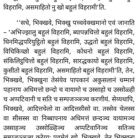
विहरामि, असमाहितो नु खो बहुलं विहरामी’ति.
‘‘सचे, भिक्खवे, भिक्खु पच्चवेक्खमानो एवं जानाति
– ‘अभिज्झालु बहुलं विहरामि, ब्यापन्नचित्तो बहुलं विहरामि,
थिनमिद्धपरियुट्ठितो बहुलं विहरामि, उद्धतो बहुलं विहरामि,
विचिकिच्छो बहुलं विहरामि, कोधनो बहुलं विहरामि,
संकिलिट्ठचित्तो बहुलं विहरामि, सारद्धकायो बहुलं विहरामि,
कुसीतो बहुलं विहरामि, असमाहितो बहुलं विहरामी’ति, तेन,
भिक्खवे, भिक्खुना तेसंयेव पापकानं अकुसलानं धम्मानं
पहानाय
अधिमत्तो छन्दो च वायामो च उस्साहो च उस्सोळ्ही
च अप्पटिवानी च सति च सम्पजञ्ञञ्च करणीयं. सेय्यथापि,
भिक्खवे, आदित्तचेलो वा आदित्तसीसो वा. तस्सेव चेलस्स
वा सीसस्स वा निब्बापनाय अधिमत्तं छन्दञ्च
वायामञ्च
उस्साहञ्च उस्सोळ्हिञ्च अप्पटिवानिञ्च सतिञ्च
सम्पजञ्ञञ्च करेय्य; एवमेवं खो, भिक्खवे, तेन भिक्खुना