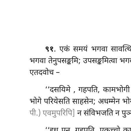
९१
. एकं
समयं भगवा सावत्थ
भगवा तेनुपसङ्कमि; उपसङ्कमित्वा भग
एतदवोच –
‘‘दसयिमे
, गहपति, कामभोगी 
भोगे परियेसति साहसेन; अधम्मेन भोग
पी.) एवमुपरिपि]
न संविभजति न पुञ्
‘‘इध
पन, गहपति, एकच्चो काम