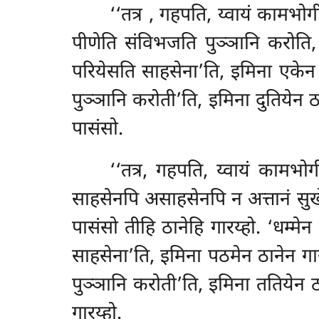
‘‘तत्र
, गहपति, य्वायं कामभोग
पीणेति संविभजति पुञ्ञानि करोति, 
परियेसति साहसेना’ति, इमिना एकेन ठ
पुञ्ञानि करोती’ति, इमिना दुतियेन ठ
पासंसो.
‘‘तत्र, गहपति, य्वायं कामभोग
साहसेनपि असाहसेनपि न अत्तानं सु
पासंसो तीहि ठानेहि गारय्हो. ‘धम्म
साहसेना’ति, इमिना पठमेन ठानेन गारय
पुञ्ञानि करोती’ति, इमिना ततियेन 
गारय्हो.