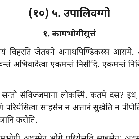
(१०) ५. उपालिवग्गो
१. कामभोगीसुत्तं
ियं विहरति जेतवने अनाथपिण्डिकस्स आरामे
वन्तं अभिवादेत्वा एकमन्तं निसीदि. एकमन्तं नि
सन्तो संविज्जमाना लोकस्मिं. कतमे दस? इध
े परियेसित्वा साहसेन न अत्तानं सुखेति न पीणे
ञानि करोति.
भोगी अधम्मेन भोगे परियेसति साहसेन; अधम्मेन