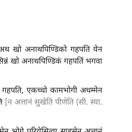
. अथ खो अनाथपिण्डिको गहपति येन
सिन्नं खो अनाथपिण्डिकं गहपतिं भगवा
, गहपति, एकच्चो कामभोगी अधम्मेन
ति
[न अत्तानं सुखेति पीणेति (सी. स्या.
 भोगे परियेसित्वा साहसेन अत्तानं