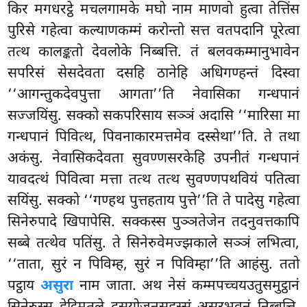
किर मगधरट्ठे मचलगामके मघो नाम माणवो हुत्वा तेत्तिंस
पुरिसे गहेत्वा कल्याणकम्मं करोन्तो सत्त वतपदानि पूरेत्वा
तत्थ कालङ्कतो देवलोके निब्बत्ति. तं बलवकम्मानुभावेन
सपरिसं सेसदेवता दसहि ठानेहि अधिगण्हन्तं दिस्वा
‘‘आगन्तुकदेवपुत्ता आगता’’ति नेवासिका गन्धपानं
सज्जयिंसु. सक्को सकपरिसाय सञ्ञं अदासि ‘‘मारिसा मा
गन्धपानं पिवित्थ, पिवनाकारमत्तमेव दस्सेथा’’ति. ते तथा
अकंसु. नेवासिकदेवता सुवण्णसरकेहि उपनीतं गन्धपानं
यावदत्थं पिवित्वा मत्ता तत्थ तत्थ सुवण्णपथवियं पतित्वा
सयिंसु. सक्को ‘‘गण्हथ पुत्तहताय पुत्ते’’ति ते पादेसु गहेत्वा
सिनेरुपादे खिपापेसि. सक्कस्स पुञ्ञतेजेन तदनुवत्तकापि
सब्बे तत्थेव पतिंसु. ते सिनेरुवेमज्झकाले सञ्ञं लभित्वा,
‘‘ताता, सुरं न पिविम्ह, सुरं न पिविम्हा’’ति आहंसु. ततो
पट्ठाय
असुरा
नाम जाता. अथ नेसं कम्मपच्चयउतुसमुट्ठानं