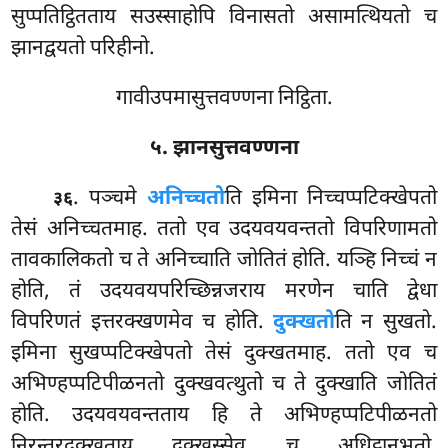
सुप्पतिट्ठितताय सउस्साहोपि विनासतो असामत्थियतो च
झानद्वयतो परिहीनो.
गावीउपमासुत्तवण्णना निट्ठिता.
५. झानसुत्तवण्णना
. पञ्चमे
अनिच्चतो
ति इमिना निच्चप्पटिक्खेपतो
३६
तेसं अनिच्चतमाह. ततो एव उदयवयवन्ततो विपरिणामतो
तावकालिकतो च ते अनिच्चाति जोतितं होति. यञ्हि निच्चं न
होति, तं उदयवयपरिच्छिन्नजराय मरणेन चाति द्वेधा
विपरिणतं इत्तरक्खणमेव च होति.
दुक्खतो
ति न सुखतो.
इमिना सुखप्पटिक्खेपतो तेसं दुक्खतमाह. ततो एव च
अभिण्हप्पटिपीळनतो दुक्खवत्थुतो च ते दुक्खाति जोतितं
होति. उदयवयवन्तताय हि ते अभिण्हप्पटिपीळनतो
निरन्तरदुक्खताय दुक्खस्सेव च अधिट्ठानभूतो.