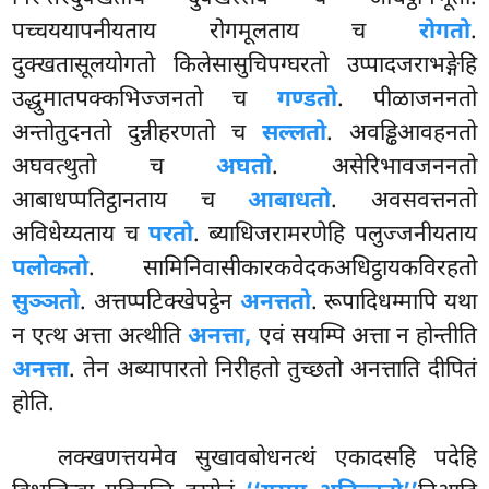
पच्चययापनीयताय रोगमूलताय च
रोगतो
.
दुक्खतासूलयोगतो किलेसासुचिपग्घरतो उप्पादजराभङ्गेहि
उद्धुमातपक्कभिज्जनतो च
गण्डतो
. पीळाजननतो
अन्तोतुदनतो दुन्नीहरणतो च
सल्लतो
. अवड्ढिआवहनतो
अघवत्थुतो च
अघतो
. असेरिभावजननतो
आबाधप्पतिट्ठानताय च
आबाधतो
. अवसवत्तनतो
अविधेय्यताय च
परतो
. ब्याधिजरामरणेहि पलुज्जनीयताय
पलोकतो
. सामिनिवासीकारकवेदकअधिट्ठायकविरहतो
सुञ्ञतो
. अत्तप्पटिक्खेपट्ठेन
अनत्ततो
. रूपादिधम्मापि यथा
न एत्थ अत्ता अत्थीति
अनत्ता,
एवं सयम्पि अत्ता न होन्तीति
अनत्ता
. तेन अब्यापारतो निरीहतो तुच्छतो अनत्ताति दीपितं
होति.
लक्खणत्तयमेव सुखावबोधनत्थं एकादसहि पदेहि