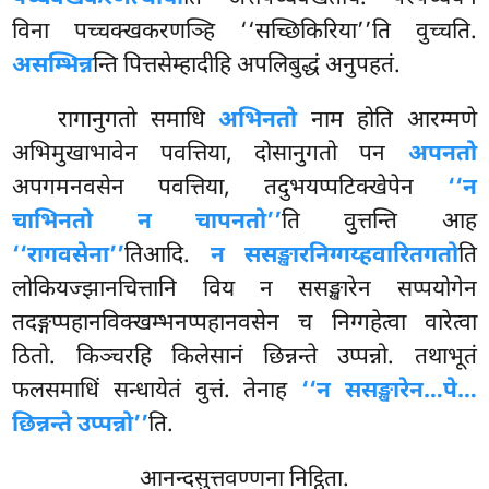
विना पच्चक्खकरणञ्हि ‘‘सच्छिकिरिया’’ति वुच्चति.
असम्भिन्न
न्ति पित्तसेम्हादीहि अपलिबुद्धं अनुपहतं.
रागानुगतो समाधि
अभिनतो
नाम होति आरम्मणे
अभिमुखाभावेन पवत्तिया, दोसानुगतो पन
अपनतो
अपगमनवसेन पवत्तिया, तदुभयप्पटिक्खेपेन
‘‘न
चाभिनतो न चापनतो’’
ति वुत्तन्ति आह
‘‘रागवसेना’’
तिआदि.
न ससङ्खारनिग्गय्हवारितगतो
ति
लोकियज्झानचित्तानि विय न ससङ्खारेन सप्पयोगेन
तदङ्गप्पहानविक्खम्भनप्पहानवसेन च निग्गहेत्वा वारेत्वा
ठितो. किञ्चरहि किलेसानं छिन्नन्ते उप्पन्नो. तथाभूतं
फलसमाधिं सन्धायेतं वुत्तं. तेनाह
‘‘न ससङ्खारेन…पे…
छिन्नन्ते उप्पन्नो’’
ति.
आनन्दसुत्तवण्णना निट्ठिता.