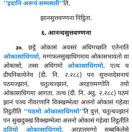
‘‘इदानि अरूपं सम्मसती’’
ति.
झानसुत्तवण्णना निट्ठिता.
६. आनन्दसुत्तवण्णना
. छट्ठे ओकासं अवसरं अधिगच्छति एतेनाति
३७
ओकासाधिगमो,
मग्गफलसुखाधिगमाय ओकासभावतो वा
ओकासो, तस्स अधिगमो
ओकासाधिगमो
. एत्थ च
दीघनिकायेनेव (दी. नि. २.२८८) पन सुत्तन्तदेसनायं
पठमज्झानं, चतुत्थज्झानं, अरहत्तमग्गोति तयो
ओकासाधिगमा आगता. तत्थ (दी. नि. अट्ठ. २.२८८) पठमं
झानं पञ्च नीवरणानि विक्खम्भेत्वा अत्तनो ओकासं गहेत्वा
तिट्ठतीति
‘‘पठमो ओकासाधिगमो’’
ति
वुत्तं. चतुत्थज्झानं
पन सुखदुक्खं विक्खम्भेत्वा अत्तनो ओकासं गहेत्वा तिट्ठतीति
दुतियो ओकासाधिगमो
. अरहत्तमग्गो सब्बकिलेसे