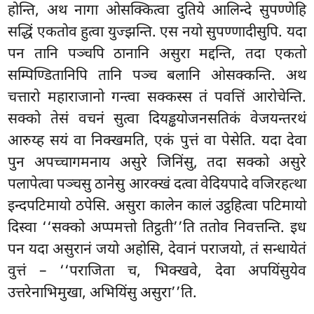
होन्ति, अथ नागा ओसक्कित्वा दुतिये आलिन्दे सुपण्णेहि
सद्धिं एकतोव हुत्वा युज्झन्ति. एस नयो सुपण्णादीसुपि. यदा
पन तानि पञ्चपि ठानानि असुरा मद्दन्ति, तदा एकतो
सम्पिण्डितानिपि तानि पञ्च बलानि ओसक्कन्ति. अथ
चत्तारो महाराजानो गन्त्वा सक्कस्स तं पवत्तिं आरोचेन्ति.
सक्को तेसं वचनं सुत्वा दियड्ढयोजनसतिकं वेजयन्तरथं
आरुय्ह सयं वा निक्खमति, एकं पुत्तं वा पेसेति. यदा देवा
पुन अपच्चागमनाय असुरे जिनिंसु, तदा सक्को असुरे
पलापेत्वा पञ्चसु ठानेसु आरक्खं दत्वा वेदियपादे वजिरहत्था
इन्दपटिमायो ठपेसि. असुरा कालेन कालं उट्ठहित्वा पटिमायो
दिस्वा ‘‘सक्को अप्पमत्तो तिट्ठती’’ति ततोव निवत्तन्ति. इध
पन यदा असुरानं जयो अहोसि, देवानं पराजयो, तं सन्धायेतं
वुत्तं – ‘‘पराजिता च, भिक्खवे, देवा अपयिंसुयेव
उत्तरेनाभिमुखा, अभियिंसु असुरा’’ति.