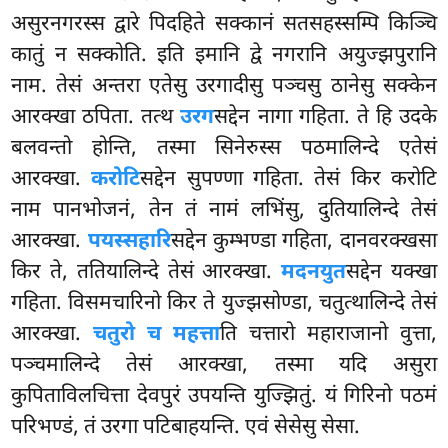
असुरनगरस्स द्वारे पिदहिते सक्कानं सतसहस्सम्पि किञ्चि
कातुं न सक्कोति. इति इमानि द्वे नगरानि अयुज्झपुरानि
नाम. तेसं अन्तरा एतेसु उरगादीसु पञ्चसु ठानेसु सक्केन
आरक्खा ठपिता. तत्थ
उरग
सद्देन नागा गहिता. ते हि उदके
बलवन्तो होन्ति, तस्मा सिनेरुस्स पठमालिन्दे एतेसं
आरक्खा.
करोटि
सद्देन सुपण्णा गहिता. तेसं किर करोटि
नाम पानभोजनं, तेन तं नामं लभिंसु, दुतियालिन्दे तेसं
आरक्खा.
पयस्सहारि
सद्देन कुम्भण्डा गहिता, दानवरक्खसा
किर ते, ततियालिन्दे तेसं आरक्खा.
मदनयुत
सद्देन यक्खा
गहिता. विसमचारिनो किर ते युज्झसोण्डा, चतुत्थालिन्दे तेसं
आरक्खा.
चतुरो च महत्ता
ति चत्तारो महाराजानो वुत्ता,
पञ्चमालिन्दे तेसं आरक्खा, तस्मा यदि असुरा
कुपिताविलचित्ता देवपुरं उपयन्ति युज्झितुं. यं गिरिनो पठमं
परिभण्डं, तं उरगा पटिबाहयन्ति. एवं सेसेसु सेसा.