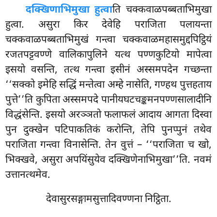
दक्खिणाभिमुखा हुत्वा
ति चक्कवाळपब्बताभिमुखा
हुत्वा. असुरा किर देवेहि पराजिता पलायन्ता
चक्कवाळपब्बताभिमुखं गन्त्वा चक्कवाळमहासमुद्दपिट्ठियं
रजतपट्टवण्णे वालिकापुलिने यत्थ पण्णकुटियो मापेत्वा
इसयो वसन्ति, तत्थ गन्त्वा इसीनं अस्समपदेन गच्छन्ता
‘‘सक्को इमेहि सद्धिं मन्तेत्वा अम्हे नासेति, गण्हथ पुत्तहताय
पुत्ते’’ति कुपिता अस्समपदे पानीयघटचङ्कमनपण्णसालादीनि
विद्धंसेन्ति. इसयो अरञ्ञतो फलाफलं आदाय आगता दिस्वा
पुन दुक्खेन पटिपाकतिकं करोन्ति, तेपि पुनप्पुनं तथेव
पराजिता गन्त्वा विनासेन्ति. तेन वुत्तं – ‘‘पराजिता च खो,
भिक्खवे, असुरा अपयिंसुयेव दक्खिणेनाभिमुखा’’ति. नवमं
उत्तानत्थमेव.
देवासुरसङ्गामसुत्तादिवण्णना निट्ठिता.