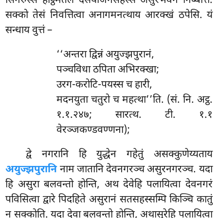
सिनेरुस्स हेट्ठिमतले दसयोजनसहस्सं असुरभवनं निब्बत्ति.
सक्को तेसं निवत्तित्वा अनागमनत्थाय आरक्खं ठपेसि. यं
सन्धाय वुत्तं –
‘‘अन्तरा
द्विन्नं अयुज्झपुरानं,
पञ्चविधा ठपिता अभिरक्खा;
उरग-करोटि-पयस्स च हारी,
मदनयुता चतुरो च महत्था’’ति. (सं. नि. अट्ठ.
१.१.२४७; सारत्थ. टी. १.१
वेरञ्जकण्डवण्णना);
द्वे नगरानि हि युद्धेन गहेतुं असक्कुणेय्यताय
अयुज्झपुरानि
नाम जातानि देवनगरञ्च असुरनगरञ्च. यदा
हि असुरा बलवन्तो होन्ति, अथ देवेहि पलायित्वा देवनगरं
पविसित्वा द्वारे पिदहिते असुरानं सतसहस्सम्पि किञ्चि कातुं
न सक्कोति. यदा देवा बलवन्तो होन्ति, अथासुरेहि पलायित्वा