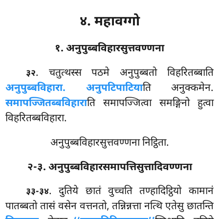
४. महावग्गो
१. अनुपुब्बविहारसुत्तवण्णना
. चतुत्थस्स
पठमे अनुपुब्बतो विहरितब्बाति
३२
अनुपुब्बविहारा. अनुपटिपाटिया
ति अनुक्कमेन.
समापज्जितब्बविहारा
ति समापज्जित्वा समङ्गिनो हुत्वा
विहरितब्बविहारा.
अनुपुब्बविहारसुत्तवण्णना निट्ठिता.
२-३. अनुपुब्बविहारसमापत्तिसुत्तादिवण्णना
. दुतिये छातं वुच्चति तण्हादिट्ठियो कामानं
३३-३४
पातब्बतो तासं वसेन वत्तनतो, तन्निन्नत्ता नत्थि एतेसु छातन्ति