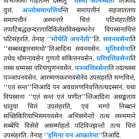
विभजित्वा गहितन्ति दस्सेतुं
‘‘यस्मा अनिच्चतो’’
तिआदि
वुत्तं.
अन्तोसमापत्तिय
न्ति समापत्तीनं सहजातताय
समापत्तीनं अब्भन्तरे
चित्तं पटिसंहरतीति
तप्पटिबद्धछन्दरागादिकिलेसविक्खम्भनेन विपस्सनाचित्तं
पटिसंहरति. तेनाह
‘‘मोचेति अपनेती’’
ति.
सवनवसेना
ति
‘‘सब्बसङ्खारसमथो’’तिआदिना सवनवसेन.
थुतिवसेना
ति
तथेव थोमनावसेन गुणतो संकित्तनवसेन.
परियत्तिवसेना
ति
तस्स धम्मस्स परियापुणनवसेन.
पञ्ञत्तिवसेना
ति तदत्थस्स
पञ्ञापनवसेन. आरम्मणकरणवसेनेव उपसंहरति मग्गचित्तं,
‘‘एतं सन्त’’न्तिआदि पन अवधारणनिवत्तितत्थदस्सनं. यथा
विपस्सना ‘‘एतं सन्तं एतं पणीत’’न्तिआदिना असङ्खताय
धातुया चित्तं उपसंहरति, एवं मग्गो निब्बानं
सच्छिकिरियाभिसमयवसेन अभिसमेन्तो तत्थ लब्भमाने
सब्बेपि विसेसे
असम्मोहतो पटिविज्झन्तो तत्थ चित्तं
उपसंहरति. तेनाह
‘‘इमिना पन आकारेना’’
तिआदि.