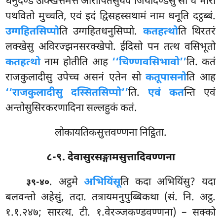
धनुदण्डे उक्खित्तमत्ते आरोपितेसुयेव जियादण्डेसु सो चे भारो
पथवितो मुच्चति, एवं इदं द्विसहस्सथामं नाम धनूति दट्ठब्बं.
उग्गहितसिप्पो
ति उग्गहितधनुसिप्पो.
कतहत्थो
ति थिरतरं
लक्खेसु अविरज्झनसरक्खेपो. ईदिसो पन तत्थ वसिभूतो
कतहत्थो
नाम होतीति आह
‘‘चिण्णवसिभावो’’
ति. कतं
राजकुलादीसु उपेच्च असनं एतेन सो
कतूपासनो
ति आह
‘‘राजकुलादीसु दस्सितसिप्पो’’
ति.
एवं कत
न्ति एवं
अन्तोसुसिरकरणादिना सल्लहुकं कतं.
लोकायतिकसुत्तवण्णना निट्ठिता.
८-९. देवासुरसङ्गामसुत्तादिवण्णना
. अट्ठमे
अभियिंसू
ति कदा अभियिंसु? यदा
३९-४०
बलवन्तो अहेसुं, तदा. तत्रायमनुपुब्बिकथा (सं. नि. अट्ठ.
१.१.२४७; सारत्थ. टी. १.वेरञ्जकण्डवण्णना) – सक्को