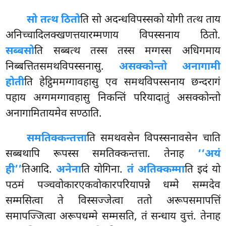
सो तत्थ ठितो
ति सो अदन्धविपस्सको योगी तत्थ ताय
अनिच्चादिलक्खणत्तयारम्मणाय विपस्सनाय ठितो.
सब्बसो
ति सब्बत्थ तस्स तस्स मग्गस्स अधिगमाय
निब्बत्तितसमथविपस्सनासु.
असक्कोन्तो अनागामी
होती
ति हेट्ठिममग्गावहासु एव समथविपस्सनाय छन्दरागं
पहाय अग्गमग्गावहासु निकन्तिं परियादातुं असक्कोन्तो
अनागामितायमेव सण्ठाति.
समतिक्कन्तत्ता
ति समथवसेन विपस्सनावसेन चाति
सब्बथापि रूपस्स समतिक्कन्तत्ता. तेनाह
‘‘अयं
ही’’
तिआदि.
अनेना
ति योगिना.
तं अतिक्कम्मा
ति इदं यो
पठमं पञ्चवोकारएकवोकारपरियापन्ने धम्मे सम्मदेव
सम्मसित्वा ते विस्सज्जेत्वा ततो अरूपसमापत्तिं
समापज्जित्वा अरूपधम्मे सम्मसति, तं सन्धाय वुत्तं. तेनाह