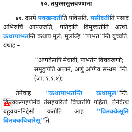
१०. तपुस्ससुत्तवण्णना
. दसमे
पक्खन्दती
ति पविसति.
पसीदती
ति पसादं
४१
अभिरुचिं आपज्जति, पतिट्ठाति विमुच्चतीति अत्थो.
कथापाभत
न्ति कथाय मूलं. मूलञ्हि ‘‘पाभत’’न्ति वुच्चति.
यथाह –
‘‘अप्पकेनपि मेधावी, पाभतेन विचक्खणो;
समुट्ठापेति अत्तानं, अणुं अग्गिंव सन्धम’’न्ति.
(जा. १.१.४);
तेनेवाह
‘‘कथापाभतन्ति कथामूल’’
न्ति.
📜
वितक्कग्गहणेनेव तंसहचरितो विचारोपि गहितो. तेनेवेत्थ
बहुवचननिद्देसो कतोति आह
‘‘वितक्केसूति
वितक्कविचारेसू’’
ति.