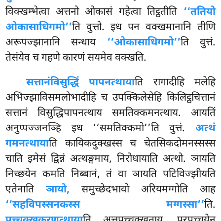
विक्खम्भेत्वा अत्तनो ओकासं गहेत्वा तिट्ठतीति
‘‘ततियो
ओकासाधिगमो’’
ति वुत्तो. इध पन वक्खमानानि तीणि
अरूपज्झानानि सन्धाय
‘‘ओकासाधिगमो’’
ति वुत्तं.
तेसंयेव च गहणे कारणं सयमेव वक्खति.
सत्तानं
विसुद्धिं पापनत्थाया
ति रागादीहि मलेहि
अभिज्झाविसमलोभादीहि च उपक्किलेसेहि किलिट्ठचित्तानं
सत्तानं विसुद्धिपापनत्थाय समतिक्कमनत्थाय. आयतिं
अनुप्पज्जनञ्हि इध ‘‘समतिक्कमो’’ति वुत्तं.
अत्थं
गमनत्थाया
ति कायिकदुक्खस्स च चेतसिकदोमनस्सस्स
चाति इमेसं द्विन्नं अत्थङ्गमाय, निरोधायाति अत्थो. ञायति
निच्छयेन कमति निब्बानं, तं वा ञायति पटिविज्झीयति
एतेनाति
ञायो,
समुच्छेदभावो अरियमग्गोति आह
‘‘सहविपस्सनकस्स मग्गस्सा’’
ति.
पच्चक्खकरणत्थाया
ति अत्तपच्चक्खताय. परपच्चयेन