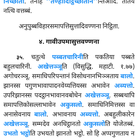
निच्छाता
. तेनाह
‘‘तण्हादिट्ठिच्छातान’’
न्तिआदि. ततिये
नत्थि वत्तब्बं.
अनुपुब्बविहारसमापत्तिसुत्तादिवण्णना निट्ठिता.
४. गावीउपमासुत्तवण्णना
. चतुत्थे
पब्बतचारिनी
ति पकतिया पब्बते
३५
बहुलचारिनी.
अखेत्तञ्ञू
ति (विसुद्धि. महाटी. १.७७)
अगोचरञ्ञू. समाधिपरिपन्तानं विसोधनानभिञ्ञताय
बालो
.
झानस्स पगुणभावापादनवेय्यत्तियस्स अभावेन
अब्यत्तो
.
उपरिझानस्स पदट्ठानभावानवबोधेन
अखेत्तञ्ञू
. सब्बथापि
समापत्तिकोसल्लाभावेन
अकुसलो
. समाधिनिमित्तस्स वा
अनासेवनाय
बालो
. अभावनाय
अब्यत्तो
. अबहुलीकारेन
अखेत्तञ्ञू
. सम्मदेव अनधिट्ठानतो
अकुसलो
ति योजेतब्बं.
उभतो भट्ठो
ति उभयतो झानतो भट्ठो. सो हि अप्पगुणताय न