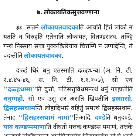
७. लोकायतिकसुत्तवण्णना
. सत्तमे
लोकायतवादका
ति आयतिं हितं लोको न
३८
यतति न विरुहति एतेनाति लोकायतं, वितण्डसत्थं. तञ्हि
गन्थं निस्साय सत्ता पुञ्ञकिरियाय चित्तम्पि न उप्पादेन्ति, तं
वदन्तीति
लोकायतवादका
.
दळ्हं
थिरं धनु एतस्साति दळ्हधन्वा (अ. नि. टी.
२.४.४५-४६; सं. नि. टी. १.१.१०७), सो एव
‘‘दळ्हधम्मा’’
ति वुत्तो. पटिसत्तुविधमनत्थं धनुं गण्हातीति
धनुग्गहो
. सो एव उसुं सरं असति खिपतीति
इस्सासो.
द्विसहस्सथाम
न्ति लोहादिभारं वहितुं समत्थं द्विसहस्सथामं.
तेनाह
‘‘द्विसहस्सथामं नामा’’
तिआदि.
दण्डे
ति धनुदण्डे.
याव कण्डप्पमाणा
ति दीघतो यत्तकं कण्डस्स पमाणं, तत्तके