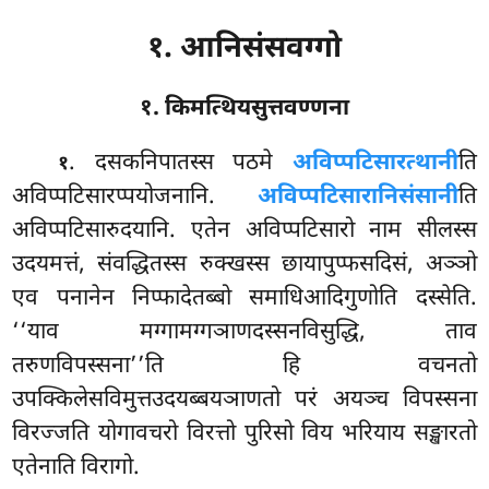
१. आनिसंसवग्गो
१. किमत्थियसुत्तवण्णना
. दसकनिपातस्स
पठमे
अविप्पटिसारत्थानी
ति
१
अविप्पटिसारप्पयोजनानि.
अविप्पटिसारानिसंसानी
ति
अविप्पटिसारुदयानि. एतेन अविप्पटिसारो नाम सीलस्स
उदयमत्तं, संवद्धितस्स रुक्खस्स छायापुप्फसदिसं, अञ्ञो
एव पनानेन निप्फादेतब्बो समाधिआदिगुणोति दस्सेति.
‘‘याव मग्गामग्गञाणदस्सनविसुद्धि, ताव
तरुणविपस्सना’’ति हि वचनतो
उपक्किलेसविमुत्तउदयब्बयञाणतो परं अयञ्च विपस्सना
विरज्जति योगावचरो विरत्तो पुरिसो विय भरियाय सङ्खारतो
एतेनाति विरागो.