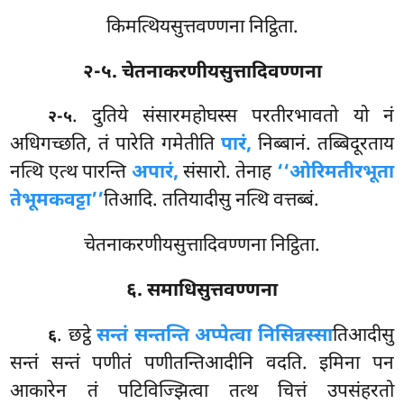
किमत्थियसुत्तवण्णना निट्ठिता.
२-५. चेतनाकरणीयसुत्तादिवण्णना
. दुतिये
संसारमहोघस्स परतीरभावतो यो नं
२-५
अधिगच्छति, तं पारेति गमेतीति
पारं,
निब्बानं. तब्बिदूरताय
नत्थि एत्थ पारन्ति
अपारं,
संसारो. तेनाह
‘‘ओरिमतीरभूता
तेभूमकवट्टा’’
तिआदि. ततियादीसु नत्थि वत्तब्बं.
चेतनाकरणीयसुत्तादिवण्णना निट्ठिता.
६. समाधिसुत्तवण्णना
. छट्ठे
सन्तं सन्तन्ति अप्पेत्वा निसिन्नस्सा
तिआदीसु
६
सन्तं सन्तं पणीतं पणीतन्तिआदीनि वदति. इमिना पन
आकारेन तं पटिविज्झित्वा तत्थ
चित्तं उपसंहरतो