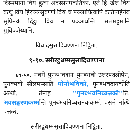
दिस्समाना विय हुत्वा अदस्सनपकतिका. एते हि खेत्तं विय
वत्थु विय हिरञ्ञसुवण्णं विय च पञ्ञायित्वापि कतिपाहेनेव
सुपिनके दिट्ठा विय न पञ्ञायन्ति. सत्तमट्ठमानि
सुविञ्ञेय्यानि.
विवादसुत्तादिवण्णना निट्ठिता.
९-१०. सरीरट्ठधम्मसुत्तादिवण्णना
. नवमे
पुनब्भवदानं पुनब्भवो उत्तरपदलोपेन,
४९-५०
पुनब्भवो सीलमस्साति
पोनोभविको,
पुनब्भवदायकोति
अत्थो. तेनाह
‘‘पुनब्भवनिब्बत्तको’’
ति.
भवसङ्खरणकम्म
न्ति पुनब्भवनिब्बत्तनककम्मं. दसमे नत्थि
वत्तब्बं.
सरीरट्ठधम्मसुत्तादिवण्णना निट्ठिता.