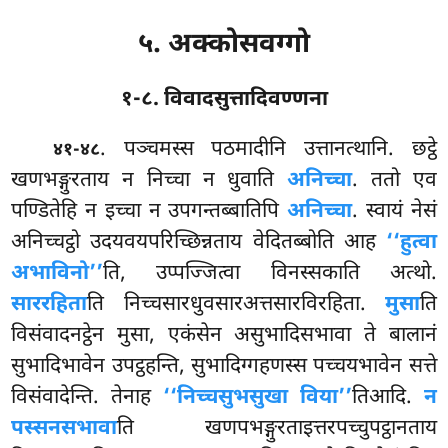
५. अक्कोसवग्गो
१-८. विवादसुत्तादिवण्णना
. पञ्चमस्स
पठमादीनि उत्तानत्थानि. छट्ठे
४१-४८
खणभङ्गुरताय न निच्चा न धुवाति
अनिच्चा
. ततो एव
पण्डितेहि न इच्चा न उपगन्तब्बातिपि
अनिच्चा
. स्वायं नेसं
अनिच्चट्ठो उदयवयपरिच्छिन्नताय वेदितब्बोति आह
‘‘हुत्वा
अभाविनो’’
ति, उप्पज्जित्वा विनस्सकाति अत्थो.
साररहिता
ति निच्चसारधुवसारअत्तसारविरहिता.
मुसा
ति
विसंवादनट्ठेन मुसा, एकंसेन असुभादिसभावा ते बालानं
सुभादिभावेन उपट्ठहन्ति, सुभादिग्गहणस्स पच्चयभावेन सत्ते
विसंवादेन्ति. तेनाह
‘‘निच्चसुभसुखा विया’’
तिआदि.
न
पस्सनसभावा
ति खणपभङ्गुरताइत्तरपच्चुपट्ठानताय