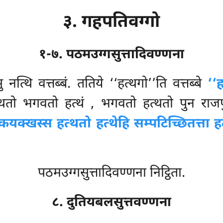
३. गहपतिवग्गो
१-७. पठमउग्गसुत्तादिवण्णना
नत्थि वत्तब्बं. ततिये ‘‘हत्थगो’’ति वत्तब्बे
‘‘
त्थतो भगवतो हत्थं
, भगवतो हत्थतो पुन राजपु
क्खस्स हत्थतो हत्थेहि सम्पटिच्छितत्ता ह
पठमउग्गसुत्तादिवण्णना निट्ठिता.
८. दुतियबलसुत्तवण्णना