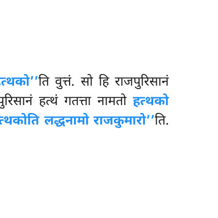
हत्थको’’
ति वुत्तं. सो हि राजपुरिसानं
रिसानं हत्थं गतत्ता नामतो
हत्थको
त्थकोति लद्धनामो राजकुमारो’’
ति.