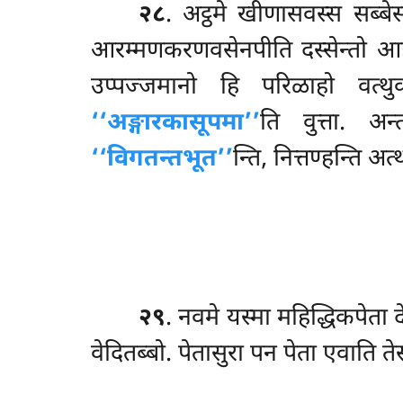
२८
. अट्ठमे खीणासवस्स सब्बेस
आरम्मणकरणवसेनपीति दस्सेन्तो 
उप्पज्जमानो हि परिळाहो वत्थुक
‘‘अङ्गारकासूपमा’’
ति वुत्ता. अन
‘‘विगतन्तभूत’’
न्ति, नित्तण्हन्ति अत्
२९
. नवमे यस्मा महिद्धिकपेता द
वेदितब्बो. पेतासुरा पन पेता एवाति तेस