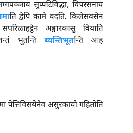
ग्गपञ्ञाय सुप्पटिविद्धा, विपस्सनाय
ामा
ति द्वेपि कामे वदति. किलेसवसेन
सपरिळाहट्ठेन अङ्गारकासु वियाति
गतन्तं भूतन्ति
ब्यन्तिभूत
न्ति आह
स्मा पेत्तिविसयेनेव असुरकायो गहितोति