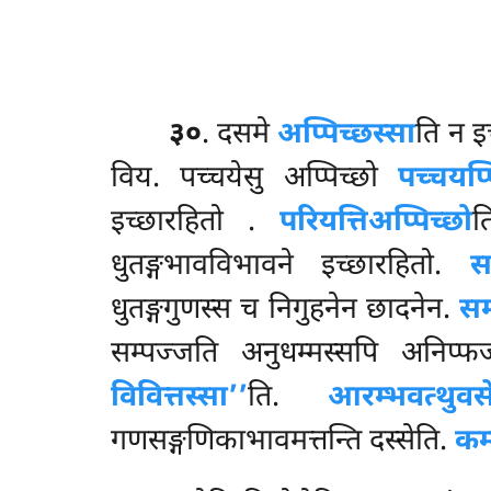
३०
. दसमे
अप्पिच्छस्सा
ति न इ
विय. पच्चयेसु अप्पिच्छो
पच्चयप्प
इच्छारहितो
.
परियत्तिअप्पिच्छो
त
धुतङ्गभावविभावने इच्छारहितो.
स
धुतङ्गगुणस्स च निगुहनेन छादनेन.
सम
सम्पज्जति अनुधम्मस्सपि अनिप्
विवित्तस्सा’’
ति.
आरम्भवत्थुवस
गणसङ्गणिकाभावमत्तन्ति दस्सेति.
कम