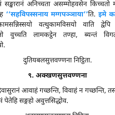
ं सङ्खारानं अनिच्चता असम्मोहवसेन किच्चतो म
आह
‘‘सहविपस्सनाय मग्गपञ्ञाया’’
ति.
इमे क
ामसन्निस्सयो वत्थुकामविसयो वाति द्वेपि 
्तो वुच्चति लामकट्ठेन तण्हा, ब्यन्तं वि
थो.
दुतियबलसुत्तवण्णना निट्ठिता.
९. अक्खणसुत्तवण्णना
ेवासुरानं आवाहं गच्छन्ति, विवाहं न गच्छन्ति, त
ं पेतेहि सङ्गहो अवुत्तसिद्धोव.