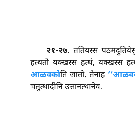
२१-२७
. ततियस्स पठमदुतियेसु 
हत्थतो
यक्खस्स हत्थं, यक्खस्स ह
आळवको
ति जातो. तेनाह
‘‘आळवकय
चतुत्थादीनि उत्तानत्थानेव.