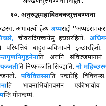
अक्खणसुत्तवण्णना निट्ठिता.
१०. अनुरुद्धमहावितक्कसुत्तवण्णना
च्छस्स. अभावत्थो हेत्थ
अप्प
सद्दो ‘‘अप्पडंसमक
िच्छो,
चीवरादिपच्चयेसु इच्छारहितो.
अधिगम
ि परियत्तियं बाहुसच्चविभावने इच्छारहितो
न्तगुणनिगुहनेना
ति अत्तनि संविज्जमानानं 
्पज्जती
ति निप्फज्जति सिज्झति.
नो महिच्छस्
फज्जनतो.
पविवित्तस्सा
ति पकारेहि विवित्तस्
ेना
ति भावनाभियोगवसेन एकीभावोव 
्म
न्ति योगकम्मं.