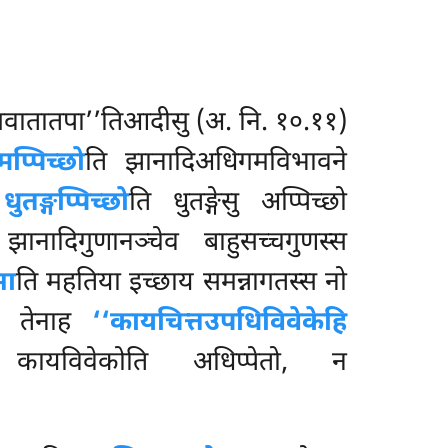
सवातातपा’’तिआदीसु (अ. नि. १०.११)
प्पिच्छो
ति झानादिअधिगमविभावने
.
धुतङ्गप्पिच्छो
ति धुतङ्गेसु अप्पिच्छो
झानादिगुणानञ्चेव बाहुसच्चगुणस्स
सा
ति महतिया इच्छाय समन्नागतस्स नो
स. तेनाह
‘‘कायचित्तउपधिविवेकेहि
कायविवेकोति अधिप्पेतो, न