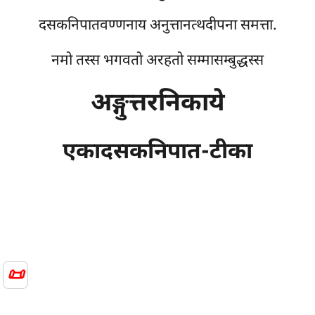
दसकनिपातवण्णनाय अनुत्तानत्थदीपना समत्ता.
नमो तस्स भगवतो अरहतो सम्मासम्बुद्धस्स
अङ्गुत्तरनिकाये
एकादसकनिपात-टीका
📜