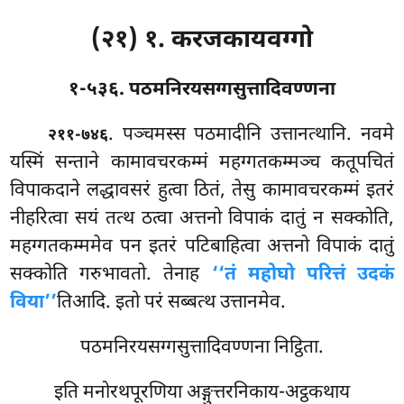
(२१) १. करजकायवग्गो
१-५३६. पठमनिरयसग्गसुत्तादिवण्णना
. पञ्चमस्स पठमादीनि उत्तानत्थानि. नवमे
२११-७४६
यस्मिं सन्ताने कामावचरकम्मं महग्गतकम्मञ्च कतूपचितं
विपाकदाने लद्धावसरं हुत्वा ठितं, तेसु कामावचरकम्मं इतरं
नीहरित्वा सयं तत्थ ठत्वा अत्तनो विपाकं दातुं न सक्कोति,
महग्गतकम्ममेव
पन इतरं पटिबाहित्वा अत्तनो विपाकं दातुं
सक्कोति गरुभावतो. तेनाह
‘‘तं महोघो परित्तं उदकं
विया’’
तिआदि. इतो परं सब्बत्थ उत्तानमेव.
पठमनिरयसग्गसुत्तादिवण्णना निट्ठिता.
इति मनोरथपूरणिया अङ्गुत्तरनिकाय-अट्ठकथाय