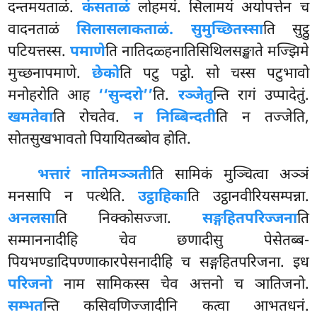
दन्तमयताळं.
कंसताळं
लोहमयं. सिलामयं अयोपत्तेन च
वादनताळं
सिलासलाकताळं. सुमुच्छितस्सा
ति सुट्ठु
पटियत्तस्स.
पमाणे
ति
नातिदळ्हनातिसिथिलसङ्खाते मज्झिमे
मुच्छनापमाणे.
छेको
ति पटु पट्ठो. सो चस्स पटुभावो
मनोहरोति आह
‘‘सुन्दरो’’
ति.
रञ्जेतु
न्ति रागं उप्पादेतुं.
खमतेवा
ति रोचतेव.
न निब्बिन्दती
ति न तज्जेति,
सोतसुखभावतो पियायितब्बोव होति.
भत्तारं नातिमञ्ञती
ति सामिकं मुञ्चित्वा अञ्ञं
मनसापि न पत्थेति.
उट्ठाहिका
ति उट्ठानवीरियसम्पन्ना.
अनलसा
ति निक्कोसज्जा.
सङ्गहितपरिज्जना
ति
सम्माननादीहि चेव छणादीसु पेसेतब्ब-
पियभण्डादिपण्णाकारपेसनादीहि च सङ्गहितपरिजना. इध
परिजनो
नाम सामिकस्स चेव
अत्तनो च ञातिजनो.
सम्भत
न्ति कसिवणिज्जादीनि कत्वा आभतधनं.