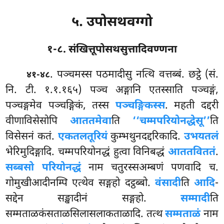
५. उपोसथवग्गो
१-८. संखित्तूपोसथसुत्तादिवण्णना
. पञ्चमस्स पठमादीसु नत्थि वत्तब्बं. छट्ठे (सं.
४१-४८
नि. टी. १.१.१६५) पञ्च अङ्गानि एतस्साति पञ्चङ्गं,
पञ्चङ्गमेव पञ्चङ्गिकं, तस्स
पञ्चङ्गिकस्स
. महती दद्दरी
वीणाविसेसोपि
आततमेवा
ति
‘‘चम्मपरियोनद्धेसू’’
ति
विसेसनं कतं.
एकतलतूरियं
कुम्भथुनदद्दरिकादि.
उभयतलं
भेरिमुदिङ्गादि. चम्मपरियोनद्धं हुत्वा विनिबद्धं
आततविततं
.
सब्बसो परियोनद्धं
नाम चतुरस्सअम्बणं पणवादि च.
गोमुखीआदीनम्पि एत्थेव सङ्गहो दट्ठब्बो.
वंसादी
ति
आदि
-
सद्देन सङ्खादीनं सङ्गहो.
सम्मादी
ति
सम्मताळकंसताळसिलासलाकताळादि. तत्थ
सम्मताळं
नाम