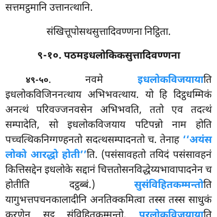
सत्तमट्ठमानि उत्तानत्थानि.
संखित्तूपोसथसुत्तादिवण्णना निट्ठिता.
९-१०. पठमइधलोकिकसुत्तादिवण्णना
. नवमे
इधलोकविजयाया
ति
४९-५०
इधलोकविजिननत्थाय अभिभवत्थाय. यो हि दिट्ठधम्मिकं
अनत्थं परिवज्जनवसेन अभिभवति, ततो एव तदत्थं
सम्पादेति, सो इधलोकविजयाय पटिपन्नो नाम होति
पच्चत्थिकनिग्गण्हनतो सदत्थसम्पादनतो च. तेनाह
‘‘अयंस
लोको आरद्धो होती’’
ति. (पसंसावहतो तयिदं पसंसावहनं
कित्तिसद्देन इधलोके सद्दानं चित्ततोसनविद्धेय्यभावापादनेन च
होतीति दट्ठब्बं.)
सुसंविहितकम्मन्तो
ति
यागुभत्तपचनकालादीनि अनतिक्कमित्वा तस्स तस्स साधुकं
करणेन सुट्ठु संविहितकम्मन्तो.
परलोकविजयाया
ति