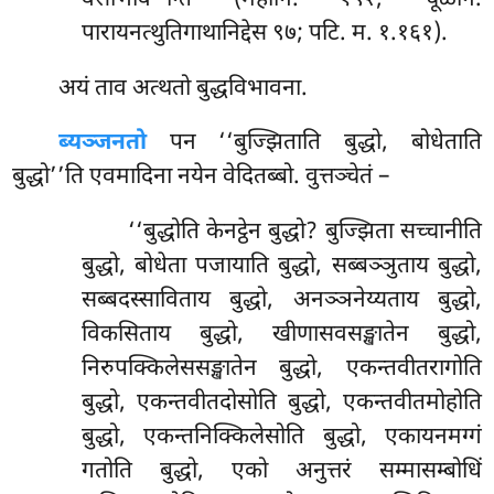
पारायनत्थुतिगाथानिद्देस ९७; पटि. म. १.१६१).
अयं ताव अत्थतो बुद्धविभावना.
ब्यञ्जनतो
पन ‘‘बुज्झिताति बुद्धो, बोधेताति
बुद्धो’’ति एवमादिना नयेन वेदितब्बो. वुत्तञ्चेतं –
‘‘बुद्धोति केनट्ठेन बुद्धो? बुज्झिता सच्चानीति
बुद्धो, बोधेता पजायाति बुद्धो, सब्बञ्ञुताय बुद्धो,
सब्बदस्साविताय बुद्धो, अनञ्ञनेय्यताय बुद्धो,
विकसिताय
बुद्धो, खीणासवसङ्खातेन बुद्धो,
निरुपक्किलेससङ्खातेन बुद्धो, एकन्तवीतरागोति
बुद्धो, एकन्तवीतदोसोति बुद्धो, एकन्तवीतमोहोति
बुद्धो, एकन्तनिक्किलेसोति बुद्धो, एकायनमग्गं
गतोति बुद्धो, एको अनुत्तरं सम्मासम्बोधिं