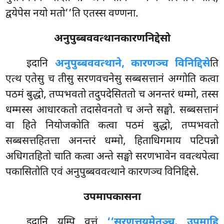
द्वयेपेस नयो मतो’’ति एतस्स वण्णना.
अनुपुब्बववत्थानकारणनिद्देसो
इदानि
अनुपुब्बववत्थाने, कारणञ्च विनिद्दिसे
ति
एत्थ एतेसु च तीसु सरणवचनेसु सब्बसत्तानं अग्गोति कत्वा
पठमं बुद्धो, तप्पभवतो तदुपदेसिततो च अनन्तरं धम्मो, तस्स
धम्मस्स आधारकतो तदासेवनतो च अन्ते सङ्घो. सब्बसत्तानं
वा हिते नियोजकोति कत्वा पठमं बुद्धो, तप्पभवतो
सब्बसत्तहितत्ता अनन्तरं धम्मो, हिताधिगमाय पटिपन्नो
अधिगतहितो चाति कत्वा अन्ते सङ्घो सरणभावेन ववत्थपेत्वा
पकासितोति एवं अनुपुब्बववत्थाने कारणञ्च विनिद्दिसे.
उपमापकासना
इदानि
यम्पि वुत्तं
‘‘सरणत्तयमेतञ्च, उपमाहि