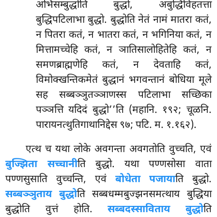
अभिसम्बुद्धोति बुद्धो, अबुद्धिविहतत्ता
बुद्धिपटिलाभा बुद्धो. बुद्धोति नेतं नामं मातरा कतं,
न पितरा कतं, न भातरा कतं, न भगिनिया कतं, न
मित्तामच्चेहि कतं, न ञातिसालोहितेहि कतं, न
समणब्राह्मणेहि कतं, न देवताहि कतं,
विमोक्खन्तिकमेतं बुद्धानं भगवन्तानं बोधिया मूले
सह सब्बञ्ञुतञ्ञाणस्स पटिलाभा सच्छिका
पञ्ञत्ति यदिदं बुद्धो’’ति (महानि. १९२; चूळनि.
पारायनत्थुतिगाथानिद्देस ९७; पटि. म. १.१६२).
एत्थ च यथा लोके अवगन्ता अवगतोति वुच्चति, एवं
बुज्झिता सच्चानी
ति बुद्धो. यथा पण्णसोसा वाता
पण्णसुसाति वुच्चन्ति, एवं
बोधेता पजाया
ति बुद्धो.
सब्बञ्ञुताय बुद्धो
ति सब्बधम्मबुज्झनसमत्थाय बुद्धिया
बुद्धोति वुत्तं होति.
सब्बदस्साविताय बुद्धो
ति