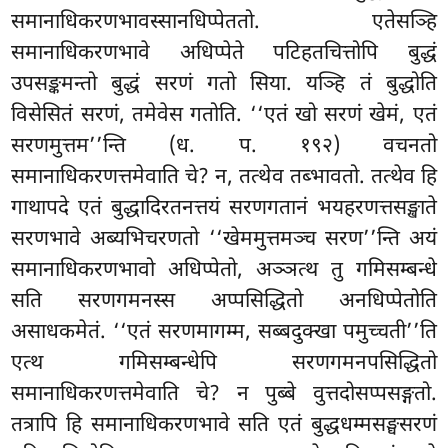
समानाधिकरणभावस्सानधिप्पेततो. एतेसञ्हि
समानाधिकरणभावे अधिप्पेते पटिहतचित्तोपि बुद्धं
उपसङ्कमन्तो बुद्धं सरणं गतो सिया. यञ्हि तं बुद्धोति
विसेसितं सरणं, तमेवेस गतोति. ‘‘एतं खो सरणं खेमं, एतं
सरणमुत्तम’’न्ति (ध. प. १९२) वचनतो
समानाधिकरणत्तमेवाति चे? न, तत्थेव तब्भावतो. तत्थेव हि
गाथापदे एतं बुद्धादिरतनत्तयं सरणगतानं भयहरणत्तसङ्खाते
सरणभावे अब्यभिचरणतो ‘‘खेममुत्तमञ्च सरण’’न्ति अयं
समानाधिकरणभावो अधिप्पेतो, अञ्ञत्थ तु गमिसम्बन्धे
सति सरणगमनस्स अप्पसिद्धितो अनधिप्पेतोति
असाधकमेतं. ‘‘एतं
सरणमागम्म, सब्बदुक्खा पमुच्चती’’ति
एत्थ गमिसम्बन्धेपि सरणगमनपसिद्धितो
समानाधिकरणत्तमेवाति चे? न पुब्बे वुत्तदोसप्पसङ्गतो.
तत्रापि हि समानाधिकरणभावे सति एतं बुद्धधम्मसङ्घसरणं