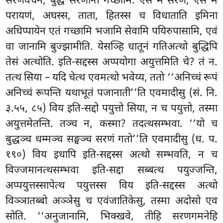
सरणवचनं, बुद्धं सरणन्ति गच्छामि. एस मे सरणं, एस मे
परायणं, अघस्स, ताता, हितस्स च विधाताति
इमिना
अधिप्पायेन एतं गच्छामि भजामि सेवामि पयिरुपासामि, एवं
वा जानामि बुज्झामीति. येसञ्हि धातूनं गतिअत्थो बुद्धिपि
तेसं अत्थोति. इति-सद्दस्स अप्पयोगा अयुत्तमिति चे? तं न.
तत्थ सिया – यदि चेत्थ एवमत्थो भवेय्य, ततो ‘‘अनिच्चं रूपं
अनिच्चं रूपन्ति यथाभूतं पजानाती’’ति एवमादीसु (सं. नि.
३.५५, ८५) विय इति-सद्दो पयुत्तो सिया, न च पयुत्तो, तस्मा
अयुत्तमेतन्ति. तञ्च न, कस्मा? तदत्थसम्भवा. ‘‘यो च
बुद्धञ्च धम्मञ्च सङ्घञ्च सरणं गतो’’ति एवमादीसु (ध. प.
१९०) विय इधापि इति-सद्दस्स अत्थो सम्भवति, न च
विज्जमानत्थसम्भवा इति-सद्दा सब्बत्थ पयुज्जन्ति,
अप्पयुत्तस्सापेत्थ पयुत्तस्स विय इति-सद्दस्स अत्थो
विञ्ञातब्बो अञ्ञेसु च एवंजातिकेसु, तस्मा अदोसो एव
सोति. ‘‘अनुजानामि, भिक्खवे, तीहि सरणगमनेहि