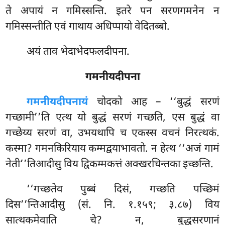
ते अपायं न गमिस्सन्ति. इतरे पन सरणगमनेन न
गमिस्सन्तीति एवं गाथाय अधिप्पायो वेदितब्बो.
अयं ताव भेदाभेदफलदीपना.
गमनीयदीपना
गमनीयदीपनायं
चोदको आह – ‘‘बुद्धं सरणं
गच्छामी’’ति एत्थ यो बुद्धं सरणं गच्छति, एस बुद्धं वा
गच्छेय्य सरणं वा, उभयथापि च एकस्स वचनं निरत्थकं.
कस्मा? गमनकिरियाय कम्मद्वयाभावतो. न हेत्थ ‘‘अजं गामं
नेती’’तिआदीसु विय द्विकम्मकत्तं अक्खरचिन्तका इच्छन्ति.
‘‘गच्छतेव पुब्बं
दिसं, गच्छति पच्छिमं
दिस’’न्तिआदीसु (सं. नि. १.१५९; ३.८७) विय
सात्थकमेवाति चे? न, बुद्धसरणानं