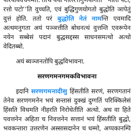
परियायवचनमेतं. तत्थ यथा नीलरत्तगुणयोगतो ‘‘नीलो पटो,
रत्तो पटो’’ति वुच्चति, एवं बुद्धिगुणयोगतो बुद्धोति ञापेतुं
वुत्तं होति. ततो परं
बुद्धोति नेतं नाम
न्ति एवमादि
अत्थमनुगता अयं पञ्ञत्तीति बोधनत्थं वुत्तन्ति एवरूपेन
नयेन सब्बेसं पदानं बुद्धसद्दस्स साधनसमत्थो अत्थो
वेदितब्बो.
अयं ब्यञ्जनतोपि बुद्धविभावना.
सरणगमनगमकविभावना
इदानि
सरणगमनादीसु
हिंसतीति सरणं, सरणगतानं
तेनेव सरणगमनेन भयं सन्तासं दुक्खं दुग्गतिं परिक्किलेसं
हिंसति विधमति नीहरति निरोधेतीति अत्थो. अथ वा हिते
पवत्तनेन अहिता च निवत्तनेन सत्तानं भयं हिंसतीति बुद्धो,
भवकन्तारा उत्तरणेन अस्सासदानेन च धम्मो, अप्पकानम्पि