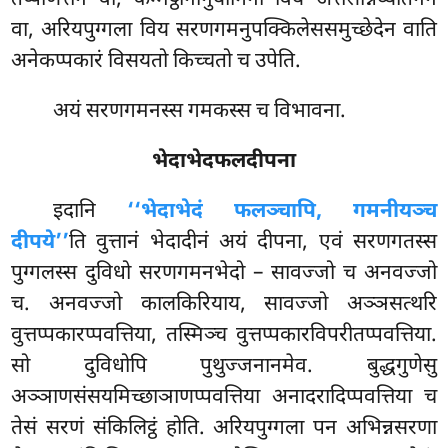
वा, अरियपुग्गला विय सरणगमनुपक्किलेससमुच्छेदेन वाति
अनेकप्पकारं विसयतो किच्चतो च उपेति.
अयं सरणगमनस्स गमकस्स च विभावना.
भेदाभेदफलदीपना
इदानि
‘‘भेदाभेदं फलञ्चापि, गमनीयञ्च
दीपये’’
ति वुत्तानं भेदादीनं अयं दीपना, एवं सरणगतस्स
पुग्गलस्स दुविधो सरणगमनभेदो – सावज्जो च अनवज्जो
च. अनवज्जो कालकिरियाय, सावज्जो अञ्ञसत्थरि
वुत्तप्पकारप्पवत्तिया, तस्मिञ्च वुत्तप्पकारविपरीतप्पवत्तिया.
सो दुविधोपि पुथुज्जनानमेव. बुद्धगुणेसु
अञ्ञाणसंसयमिच्छाञाणप्पवत्तिया अनादरादिप्पवत्तिया च
तेसं सरणं संकिलिट्ठं होति. अरियपुग्गला पन अभिन्नसरणा