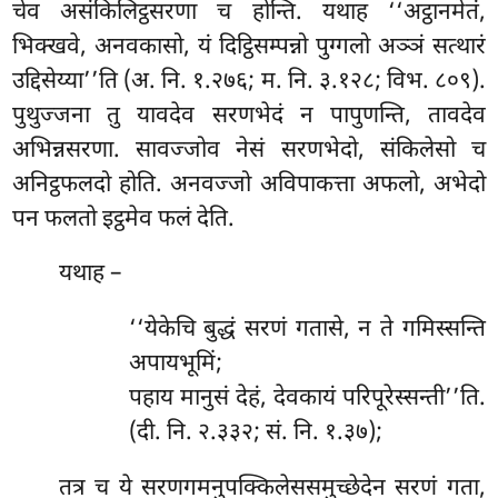
चेव असंकिलिट्ठसरणा च होन्ति. यथाह ‘‘अट्ठानमेतं,
भिक्खवे, अनवकासो, यं दिट्ठिसम्पन्नो पुग्गलो अञ्ञं सत्थारं
उद्दिसेय्या’’ति (अ. नि. १.२७६; म. नि. ३.१२८; विभ. ८०९).
पुथुज्जना तु यावदेव सरणभेदं न पापुणन्ति, तावदेव
अभिन्नसरणा. सावज्जोव नेसं सरणभेदो, संकिलेसो च
अनिट्ठफलदो होति. अनवज्जो अविपाकत्ता अफलो, अभेदो
पन फलतो इट्ठमेव फलं देति.
यथाह –
‘‘येकेचि
बुद्धं सरणं गतासे, न ते गमिस्सन्ति
अपायभूमिं;
पहाय मानुसं देहं, देवकायं परिपूरेस्सन्ती’’ति.
(दी. नि. २.३३२; सं. नि. १.३७);
तत्र
च ये सरणगमनुपक्किलेससमुच्छेदेन सरणं गता,