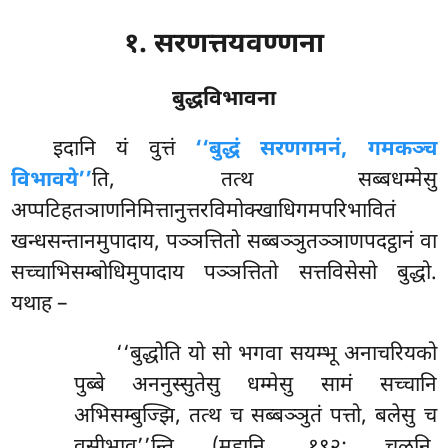
१. सरणत्तयवण्णना
बुद्धविभावना
इदानि
यं वुत्तं
‘‘बुद्धं सरणगमनं, गमकञ्च
विभावये’’
ति, तत्थ सब्बधम्मेसु
अप्पटिहतञाणनिमित्तानुत्तरविमोक्खाधिगमपरिभावितं
खन्धसन्तानमुपादाय, पञ्ञत्तितो सब्बञ्ञुतञ्ञाणपदट्ठानं वा
सच्चाभिसम्बोधिमुपादाय पञ्ञत्तितो सत्तविसेसो बुद्धो.
यथाह –
‘‘बुद्धोति
यो सो भगवा सयम्भू अनाचरियको
पुब्बे अननुस्सुतेसु धम्मेसु सामं सच्चानि
अभिसम्बुज्झि, तत्थ च सब्बञ्ञुतं पत्तो, बलेसु च
वसीभाव’’न्ति (महानि. १९२; चूळनि.