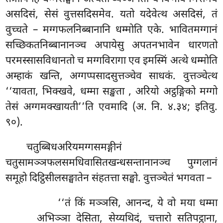
असदिसं, सेसं वुत्तसदिसमेव. यतो यदेवेत्थ असदिसं, तं
वुच्चते – मग्गफलनिब्बानानि धम्मोति एके. भावितमग्गानं
सच्छिकतनिब्बानानञ्च अपायेसु अपतनभावेन धारणतो
परमस्सासविधानतो च मग्गविरागा एव इमस्मिं अत्थे धम्मोति
अम्हाकं खन्ति, अग्गप्पसादसुत्तञ्चेव साधकं. वुत्तञ्चेत्थ
‘‘यावता, भिक्खवे, धम्मा सङ्खता
, अरियो अट्ठङ्गिको मग्गो
तेसं अग्गमक्खायती’’ति एवमादि
(अ. नि. ४.३४; इतिवु.
९०).
चतुब्बिधअरियमग्गसमङ्गीनं
चतुसामञ्ञफलसमधिवासितखन्धसन्तानानञ्च पुग्गलानं
समूहो दिट्ठिसीलसङ्घातेन संहतत्ता सङ्घो. वुत्तञ्चेतं भगवता –
‘‘तं किं मञ्ञसि, आनन्द, ये वो मया धम्मा
अभिञ्ञा देसिता, सेय्यथिदं, चत्तारो सतिपट्ठाना,