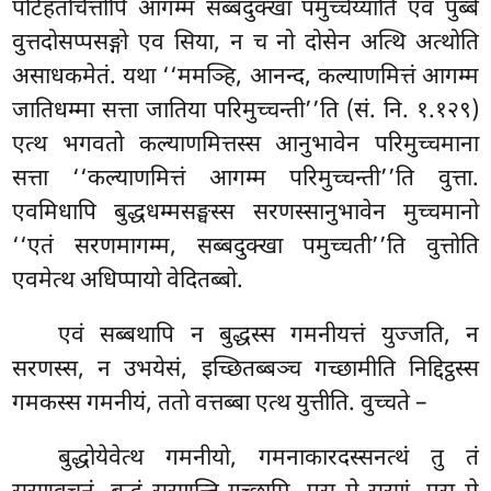
पटिहतचित्तोपि आगम्म सब्बदुक्खा पमुच्चेय्याति एवं पुब्बे
वुत्तदोसप्पसङ्गो एव सिया, न च नो दोसेन अत्थि अत्थोति
असाधकमेतं. यथा ‘‘ममञ्हि, आनन्द, कल्याणमित्तं आगम्म
जातिधम्मा सत्ता जातिया परिमुच्चन्ती’’ति (सं. नि. १.१२९)
एत्थ भगवतो कल्याणमित्तस्स आनुभावेन परिमुच्चमाना
सत्ता ‘‘कल्याणमित्तं आगम्म परिमुच्चन्ती’’ति वुत्ता.
एवमिधापि बुद्धधम्मसङ्घस्स सरणस्सानुभावेन मुच्चमानो
‘‘एतं सरणमागम्म, सब्बदुक्खा पमुच्चती’’ति वुत्तोति
एवमेत्थ अधिप्पायो वेदितब्बो.
एवं सब्बथापि न बुद्धस्स गमनीयत्तं युज्जति, न
सरणस्स, न उभयेसं, इच्छितब्बञ्च
गच्छामीति निद्दिट्ठस्स
गमकस्स गमनीयं, ततो वत्तब्बा एत्थ युत्तीति. वुच्चते –
बुद्धोयेवेत्थ गमनीयो, गमनाकारदस्सनत्थं तु तं