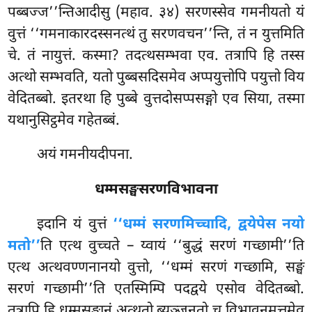
पब्बज्ज’’न्तिआदीसु (महाव. ३४) सरणस्सेव गमनीयतो यं
वुत्तं ‘‘गमनाकारदस्सनत्थं तु सरणवचन’’न्ति, तं न युत्तमिति
चे. तं
नायुत्तं. कस्मा? तदत्थसम्भवा एव. तत्रापि हि तस्स
अत्थो सम्भवति, यतो पुब्बसदिसमेव अप्पयुत्तोपि पयुत्तो विय
वेदितब्बो. इतरथा हि पुब्बे वुत्तदोसप्पसङ्गो एव सिया, तस्मा
यथानुसिट्ठमेव गहेतब्बं.
अयं गमनीयदीपना.
धम्मसङ्घसरणविभावना
इदानि यं वुत्तं
‘‘धम्मं सरणमिच्चादि, द्वयेपेस नयो
मतो’’
ति एत्थ वुच्चते – य्वायं ‘‘बुद्धं सरणं गच्छामी’’ति
एत्थ अत्थवण्णनानयो वुत्तो, ‘‘धम्मं सरणं गच्छामि, सङ्घं
सरणं गच्छामी’’ति एतस्मिम्पि पदद्वये एसोव वेदितब्बो.
तत्रापि हि धम्मसङ्घानं अत्थतो ब्यञ्जनतो च विभावनमत्तमेव