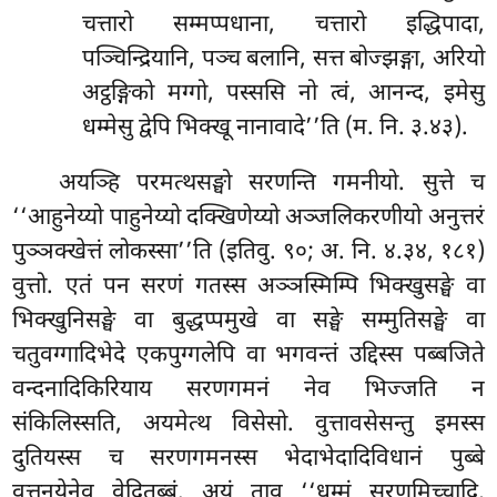
चत्तारो सम्मप्पधाना, चत्तारो इद्धिपादा,
पञ्चिन्द्रियानि, पञ्च बलानि, सत्त बोज्झङ्गा, अरियो
अट्ठङ्गिको मग्गो, पस्ससि नो त्वं, आनन्द, इमेसु
धम्मेसु द्वेपि भिक्खू नानावादे’’ति (म. नि. ३.४३).
अयञ्हि परमत्थसङ्घो सरणन्ति गमनीयो. सुत्ते च
‘‘आहुनेय्यो पाहुनेय्यो दक्खिणेय्यो अञ्जलिकरणीयो अनुत्तरं
पुञ्ञक्खेत्तं लोकस्सा’’ति
(इतिवु. ९०; अ. नि. ४.३४, १८१)
वुत्तो. एतं पन सरणं गतस्स अञ्ञस्मिम्पि भिक्खुसङ्घे वा
भिक्खुनिसङ्घे वा बुद्धप्पमुखे वा सङ्घे सम्मुतिसङ्घे वा
चतुवग्गादिभेदे एकपुग्गलेपि वा भगवन्तं उद्दिस्स पब्बजिते
वन्दनादिकिरियाय सरणगमनं नेव भिज्जति न
संकिलिस्सति, अयमेत्थ विसेसो. वुत्तावसेसन्तु इमस्स
दुतियस्स च सरणगमनस्स भेदाभेदादिविधानं पुब्बे
वुत्तनयेनेव वेदितब्बं. अयं ताव ‘‘धम्मं सरणमिच्चादि,