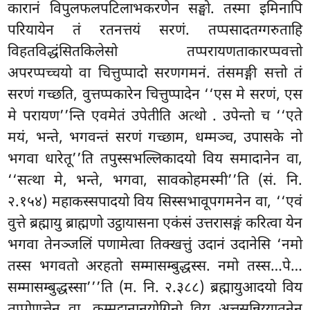
कारानं विपुलफलपटिलाभकरणेन सङ्घो. तस्मा इमिनापि
परियायेन तं रतनत्तयं सरणं. तप्पसादतग्गरुताहि
विहतविद्धंसितकिलेसो तप्परायणताकारप्पवत्तो
अपरप्पच्चयो वा चित्तुप्पादो सरणगमनं. तंसमङ्गी सत्तो तं
सरणं गच्छति, वुत्तप्पकारेन चित्तुप्पादेन ‘‘एस मे सरणं, एस
मे परायण’’न्ति एवमेतं उपेतीति अत्थो
. उपेन्तो च ‘‘एते
मयं, भन्ते, भगवन्तं सरणं गच्छाम, धम्मञ्च, उपासके नो
भगवा धारेतू’’ति तपुस्सभल्लिकादयो
विय समादानेन वा,
‘‘सत्था मे, भन्ते, भगवा, सावकोहमस्मी’’ति (सं. नि.
२.१५४) महाकस्सपादयो विय सिस्सभावूपगमनेन वा, ‘‘एवं
वुत्ते ब्रह्मायु ब्राह्मणो उट्ठायासना एकंसं उत्तरासङ्गं करित्वा येन
भगवा तेनञ्जलिं पणामेत्वा तिक्खत्तुं उदानं उदानेसि ‘नमो
तस्स भगवतो अरहतो सम्मासम्बुद्धस्स. नमो तस्स…पे…
सम्मासम्बुद्धस्सा’’’ति
(म. नि. २.३८८) ब्रह्मायुआदयो विय
तप्पोणत्तेन वा, कम्मट्ठानानुयोगिनो विय अत्तसन्निय्यातनेन