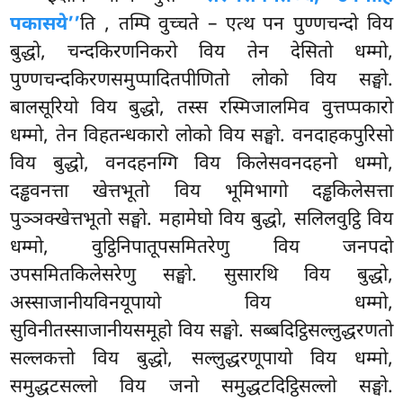
पकासये’’
ति
, तम्पि वुच्चते – एत्थ पन पुण्णचन्दो विय
बुद्धो, चन्दकिरणनिकरो विय तेन देसितो धम्मो,
पुण्णचन्दकिरणसमुप्पादितपीणितो लोको विय सङ्घो.
बालसूरियो विय बुद्धो, तस्स रस्मिजालमिव वुत्तप्पकारो
धम्मो, तेन विहतन्धकारो लोको विय सङ्घो. वनदाहकपुरिसो
विय बुद्धो, वनदहनग्गि विय किलेसवनदहनो धम्मो,
दड्ढवनत्ता खेत्तभूतो विय भूमिभागो दड्ढकिलेसत्ता
पुञ्ञक्खेत्तभूतो सङ्घो. महामेघो विय बुद्धो, सलिलवुट्ठि विय
धम्मो, वुट्ठिनिपातूपसमितरेणु विय जनपदो
उपसमितकिलेसरेणु सङ्घो. सुसारथि
विय बुद्धो,
अस्साजानीयविनयूपायो विय धम्मो,
सुविनीतस्साजानीयसमूहो विय सङ्घो. सब्बदिट्ठिसल्लुद्धरणतो
सल्लकत्तो विय बुद्धो, सल्लुद्धरणूपायो विय धम्मो,
समुद्धटसल्लो विय जनो समुद्धटदिट्ठिसल्लो सङ्घो.