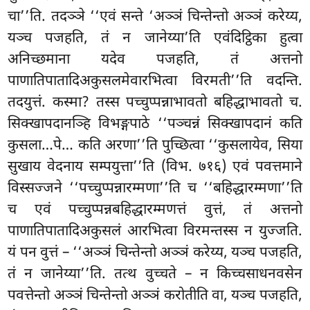
चा’’ति. तदञ्ञे ‘‘एवं सन्ते ‘अञ्ञं चिन्तेन्तो अञ्ञं करेय्य,
यञ्च पजहति, तं न जानेय्या’ति एवंदिट्ठिका हुत्वा
अनिच्छमाना यदेव पजहति, तं अत्तनो
पाणातिपातादिअकुसलमेवारभित्वा विरमती’’ति वदन्ति.
तदयुत्तं. कस्मा? तस्स पच्चुप्पन्नाभावतो बहिद्धाभावतो च.
सिक्खापदानञ्हि विभङ्गपाठे ‘‘पञ्चन्नं सिक्खापदानं कति
कुसला…पे… कति अरणा’’ति पुच्छित्वा ‘‘कुसलायेव, सिया
सुखाय वेदनाय सम्पयुत्ता’’ति (विभ. ७१६) एवं पवत्तमाने
विस्सज्जने ‘‘पच्चुप्पन्नारम्मणा’’ति च ‘‘बहिद्धारम्मणा’’ति
च एवं पच्चुप्पन्नबहिद्धारम्मणत्तं वुत्तं, तं अत्तनो
पाणातिपातादिअकुसलं आरभित्वा विरमन्तस्स न युज्जति.
यं पन वुत्तं – ‘‘अञ्ञं
चिन्तेन्तो अञ्ञं करेय्य, यञ्च पजहति,
तं न जानेय्या’’ति. तत्थ वुच्चते – न किच्चसाधनवसेन
पवत्तेन्तो अञ्ञं चिन्तेन्तो
अञ्ञं करोतीति वा, यञ्च पजहति,