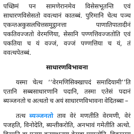
पच्छिमं पन सामणेरानमेव विसेसभूतन्ति एवं
साधारणविसेसतो ववत्थानं कातब्बं. पुरिमानि चेत्थ पञ्च
एकन्तअकुसलचित्तसमुट्ठानत्ता पाणातिपातादीनं
पकतिवज्जतो वेरमणिया, सेसानि
पण्णत्तिवज्जतोति एवं
पकतिया च यं वज्जं, वज्जं पण्णत्तिया च यं, तं
ववत्थपेतब्बं.
साधारणविभावना
यस्मा चेत्थ ‘‘वेरमणिसिक्खापदं समादियामी’’ति
एतानि सब्बसाधारणानि पदानि, तस्मा एतेसं पदानं
ब्यञ्जनतो च अत्थतो च अयं साधारणविभावना वेदितब्बा –
तत्थ
ब्यञ्जनतो
ताव वेरं मणतीति वेरमणी, वेरं
पजहति, विनोदेति, ब्यन्तीकरोति, अनभावं गमेतीति अत्थो.