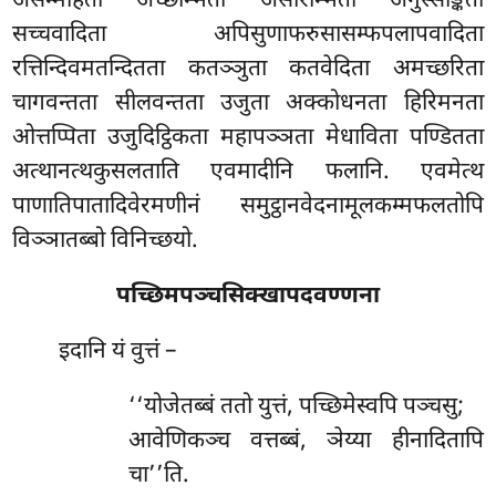
असम्मोहता अच्छम्भिता असारम्भिता अनुस्सङ्किता
सच्चवादिता अपिसुणाफरुसासम्फपलापवादिता
रत्तिन्दिवमतन्दितता कतञ्ञुता कतवेदिता अमच्छरिता
चागवन्तता सीलवन्तता उजुता अक्कोधनता हिरिमनता
ओत्तप्पिता उजुदिट्ठिकता महापञ्ञता मेधाविता पण्डितता
अत्थानत्थकुसलताति एवमादीनि फलानि. एवमेत्थ
पाणातिपातादिवेरमणीनं समुट्ठानवेदनामूलकम्मफलतोपि
विञ्ञातब्बो विनिच्छयो.
पच्छिमपञ्चसिक्खापदवण्णना
इदानि यं वुत्तं –
‘‘योजेतब्बं ततो युत्तं, पच्छिमेस्वपि पञ्चसु;
आवेणिकञ्च वत्तब्बं, ञेय्या हीनादितापि
चा’’ति.