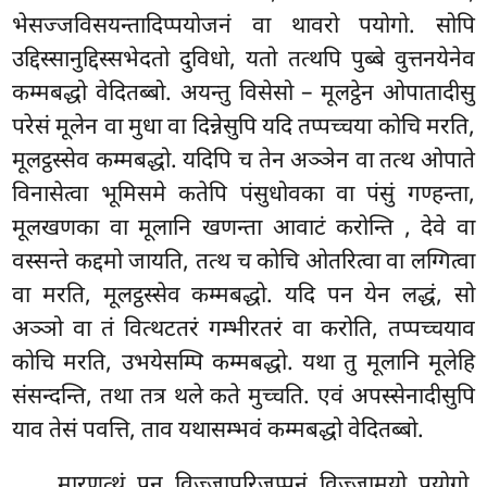
भेसज्जविसयन्तादिप्पयोजनं वा थावरो पयोगो. सोपि
उद्दिस्सानुद्दिस्सभेदतो दुविधो, यतो तत्थपि पुब्बे वुत्तनयेनेव
कम्मबद्धो वेदितब्बो. अयन्तु विसेसो – मूलट्ठेन ओपातादीसु
परेसं मूलेन वा मुधा वा दिन्नेसुपि यदि तप्पच्चया कोचि मरति,
मूलट्ठस्सेव कम्मबद्धो. यदिपि च तेन अञ्ञेन वा
तत्थ ओपाते
विनासेत्वा भूमिसमे कतेपि पंसुधोवका वा पंसुं गण्हन्ता,
मूलखणका वा मूलानि खणन्ता आवाटं करोन्ति
, देवे वा
वस्सन्ते कद्दमो जायति, तत्थ च कोचि ओतरित्वा वा लग्गित्वा
वा मरति, मूलट्ठस्सेव कम्मबद्धो. यदि पन येन लद्धं, सो
अञ्ञो वा तं वित्थटतरं गम्भीरतरं वा करोति, तप्पच्चयाव
कोचि मरति, उभयेसम्पि कम्मबद्धो. यथा तु मूलानि मूलेहि
संसन्दन्ति, तथा तत्र थले कते मुच्चति. एवं अपस्सेनादीसुपि
याव तेसं पवत्ति, ताव यथासम्भवं कम्मबद्धो वेदितब्बो.
मारणत्थं पन विज्जापरिजप्पनं विज्जामयो पयोगो.