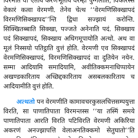
विरमति वा एताय करणभूताय वेरम्हा पुग्गलोति, विकारस्स
वेकारं कत्वा वेरमणी. तेनेव चेत्थ ‘‘वेरमणिसिक्खापदं
विरमणिसिक्खापद’’न्ति द्विधा सज्झायं करोन्ति.
सिक्खितब्बाति सिक्खा, पज्जते अनेनाति पदं. सिक्खाय
पदं सिक्खापदं, सिक्खाय अधिगमूपायोति अत्थो. अथ वा
मूलं निस्सयो पतिट्ठाति वुत्तं होति. वेरमणी एव सिक्खापदं
वेरमणिसिक्खापदं, विरमणिसिक्खापदं वा दुतियेन नयेन.
सम्मा आदियामि समादियामि, अवीतिक्कमनाधिप्पायेन
अखण्डकारिताय अच्छिद्दकारिताय असबलकारिताय च
आदियामीति वुत्तं होति.
अत्थतो
पन वेरमणीति कामावचरकुसलचित्तसम्पयुत्ता
विरति, सा
पाणातिपाता विरमन्तस्स ‘‘या तस्मिं समये
पाणातिपाता आरति विरति पटिविरति वेरमणी अकिरिया
अकरणं अनज्झापत्ति वेलाअनतिक्कमो सेतुघातो’’ति