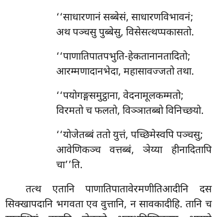
‘‘साधारणानं सब्बेसं, साधारणविभावनं;
अथ पञ्चसु पुब्बेसु, विसेसत्थप्पकासतो.
‘‘पाणातिपातपभुति-हेकतानानतादितो;
आरम्मणादानभेदा, महासावज्जतो तथा.
‘‘पयोगङ्गसमुट्ठाना, वेदनामूलकम्मतो;
विरमतो च फलतो, विञ्ञातब्बो विनिच्छयो.
‘‘योजेतब्बं
ततो युत्तं, पच्छिमेस्वपि पञ्चसु;
आवेणिकञ्च वत्तब्बं, ञेय्या हीनादितापि
चा’’ति.
तत्थ एतानि पाणातिपातावेरमणीतिआदीनि दस
सिक्खापदानि भगवता एव वुत्तानि, न
सावकादीहि. तानि च