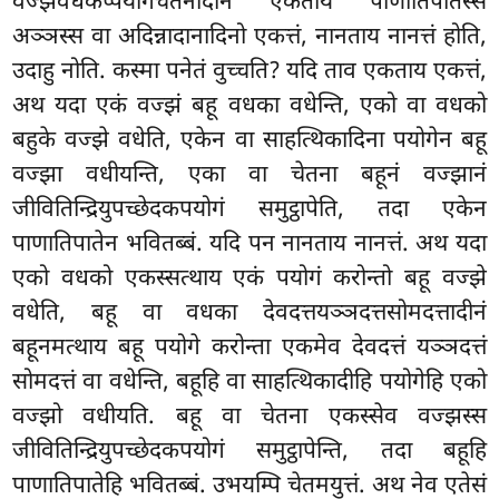
वज्झवधकप्पयोगचेतनादीनं एकताय पाणातिपातस्स
अञ्ञस्स वा अदिन्नादानादिनो एकत्तं, नानताय नानत्तं होति,
उदाहु नोति. कस्मा पनेतं वुच्चति? यदि ताव एकताय एकत्तं,
अथ यदा एकं वज्झं बहू वधका वधेन्ति, एको वा वधको
बहुके वज्झे वधेति, एकेन वा साहत्थिकादिना पयोगेन बहू
वज्झा वधीयन्ति, एका वा चेतना बहूनं वज्झानं
जीवितिन्द्रियुपच्छेदकपयोगं समुट्ठापेति, तदा एकेन
पाणातिपातेन भवितब्बं. यदि पन नानताय नानत्तं. अथ यदा
एको वधको एकस्सत्थाय एकं पयोगं करोन्तो बहू वज्झे
वधेति, बहू वा वधका देवदत्तयञ्ञदत्तसोमदत्तादीनं
बहूनमत्थाय बहू पयोगे करोन्ता एकमेव देवदत्तं यञ्ञदत्तं
सोमदत्तं वा वधेन्ति, बहूहि वा साहत्थिकादीहि पयोगेहि एको
वज्झो वधीयति. बहू वा चेतना एकस्सेव वज्झस्स
जीवितिन्द्रियुपच्छेदकपयोगं समुट्ठापेन्ति, तदा बहूहि
पाणातिपातेहि भवितब्बं. उभयम्पि चेतमयुत्तं. अथ नेव एतेसं