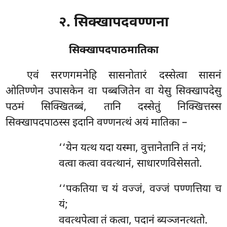
२. सिक्खापदवण्णना
सिक्खापदपाठमातिका
एवं
सरणगमनेहि सासनोतारं दस्सेत्वा सासनं
ओतिण्णेन उपासकेन वा पब्बजितेन वा येसु सिक्खापदेसु
पठमं सिक्खितब्बं, तानि दस्सेतुं निक्खित्तस्स
सिक्खापदपाठस्स इदानि वण्णनत्थं अयं मातिका –
‘‘येन
यत्थ यदा यस्मा, वुत्तानेतानि तं नयं;
वत्वा कत्वा ववत्थानं, साधारणविसेसतो.
‘‘पकतिया च यं वज्जं, वज्जं पण्णत्तिया च
यं;
ववत्थपेत्वा तं कत्वा, पदानं ब्यञ्जनत्थतो.