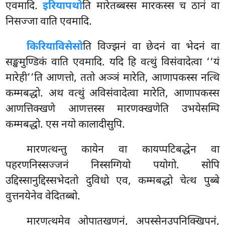
एवमादि.
इरियापथो
ति मारेतब्बस्स मारकस्स च ठानं वा
निसज्जा वाति एवमादि.
किरियाविसेसो
ति विज्झनं वा छेदनं वा भेदनं वा
सङ्खमुण्डिकं वाति एवमादि. यदि हि वत्थुं विसंवादेत्वा ‘‘यं
मारेही’’ति आणत्तो, ततो अञ्ञं मारेति, आणापकस्स नत्थि
कम्मबद्धो. अथ वत्थुं अविसंवादेत्वा मारेति, आणापकस्स
आणत्तिक्खणे आणत्तस्स मारणक्खणेति उभयेसम्पि
कम्मबद्धो. एस नयो कालादीसुपि.
मारणत्थन्तु कायेन वा कायप्पटिबद्धेन वा
पहरणनिस्सज्जनं निस्सग्गियो पयोगो. सोपि
उद्दिस्सानुद्दिस्सभेदतो दुविधो एव, कम्मबद्धो चेत्थ पुब्बे
वुत्तनयेनेव वेदितब्बो.
मारणत्थमेव ओपातखणनं, अपस्सेनउपनिक्खिपनं,