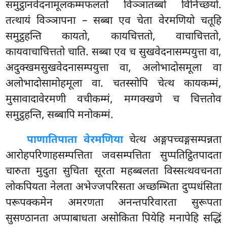
समुट्ठानवेदनामूलकम्मफलतो विञ्ञातब्बो विनिच्छयो.
तत्थायं विञ्ञापना – सब्बा एव चेता वेरमणियो चतूहि
समुट्ठहन्ति कायतो, कायचित्ततो, वाचाचित्ततो,
कायवाचाचित्ततो चाति. सब्बा एव च सुखवेदनासम्पयुत्ता वा,
अदुक्खमसुखवेदनासम्पयुत्ता वा, अलोभादोसमूला वा
अलोभादोसामोहमूला वा. चतस्सोपि चेत्थ कायकम्मं,
मुसावादावेरमणी वचीकम्मं, मग्गक्खणे च चित्ततोव
समुट्ठहन्ति, सब्बापि मनोकम्मं.
पाणातिपाता वेरमणिया
चेत्थ अङ्गपच्चङ्गसम्पन्नता
आरोहपरिणाहसम्पत्तिता जवसम्पत्तिता सुप्पतिट्ठितपादता
चारुता मुदुता सुचिता सूरता महब्बलता विस्सत्थवचनता
लोकपियता नेलता अभेज्जपरिसता अच्छम्भिता दुप्पधंसिता
परूपक्कमेन अमरणता अनन्तपरिवारता सुरूपता
सुसण्ठानता अप्पाबाधता असोकिता पियेहि मनापेहि सद्धिं