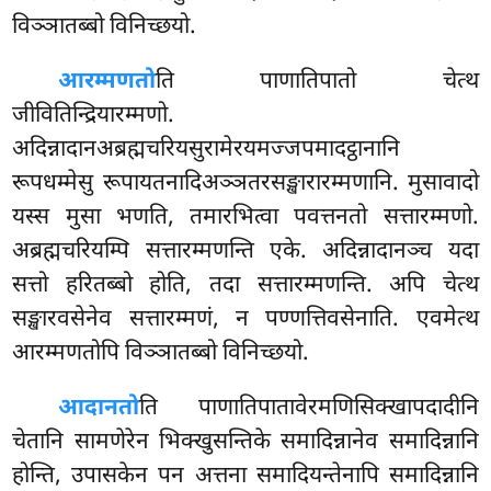
विञ्ञातब्बो विनिच्छयो.
आरम्मणतो
ति
पाणातिपातो चेत्थ
जीवितिन्द्रियारम्मणो.
अदिन्नादानअब्रह्मचरियसुरामेरयमज्जपमादट्ठानानि
रूपधम्मेसु रूपायतनादिअञ्ञतरसङ्खारारम्मणानि. मुसावादो
यस्स मुसा भणति, तमारभित्वा पवत्तनतो सत्तारम्मणो.
अब्रह्मचरियम्पि सत्तारम्मणन्ति एके. अदिन्नादानञ्च यदा
सत्तो हरितब्बो होति, तदा सत्तारम्मणन्ति. अपि चेत्थ
सङ्खारवसेनेव सत्तारम्मणं, न पण्णत्तिवसेनाति. एवमेत्थ
आरम्मणतोपि विञ्ञातब्बो विनिच्छयो.
आदानतो
ति
पाणातिपातावेरमणिसिक्खापदादीनि
चेतानि सामणेरेन भिक्खुसन्तिके समादिन्नानेव समादिन्नानि
होन्ति, उपासकेन पन अत्तना समादियन्तेनापि समादिन्नानि