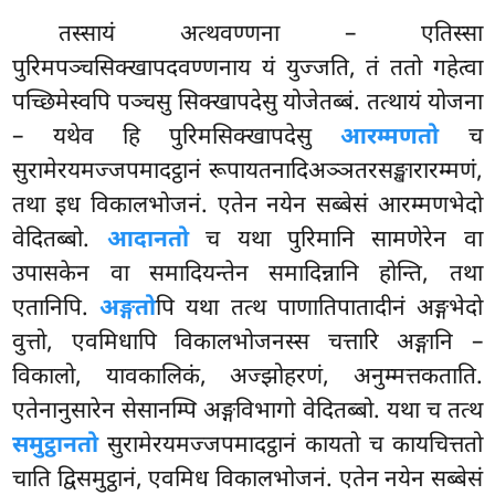
तस्सायं
अत्थवण्णना – एतिस्सा
पुरिमपञ्चसिक्खापदवण्णनाय
यं युज्जति, तं ततो गहेत्वा
पच्छिमेस्वपि पञ्चसु सिक्खापदेसु योजेतब्बं. तत्थायं योजना
– यथेव हि पुरिमसिक्खापदेसु
आरम्मणतो
च
सुरामेरयमज्जपमादट्ठानं रूपायतनादिअञ्ञतरसङ्खारारम्मणं,
तथा इध विकालभोजनं. एतेन नयेन सब्बेसं आरम्मणभेदो
वेदितब्बो.
आदानतो
च यथा पुरिमानि सामणेरेन वा
उपासकेन वा समादियन्तेन समादिन्नानि होन्ति, तथा
एतानिपि.
अङ्गतो
पि
यथा तत्थ पाणातिपातादीनं अङ्गभेदो
वुत्तो, एवमिधापि विकालभोजनस्स चत्तारि अङ्गानि –
विकालो, यावकालिकं, अज्झोहरणं, अनुम्मत्तकताति.
एतेनानुसारेन सेसानम्पि अङ्गविभागो वेदितब्बो. यथा च तत्थ
समुट्ठानतो
सुरामेरयमज्जपमादट्ठानं कायतो च कायचित्ततो
चाति द्विसमुट्ठानं, एवमिध विकालभोजनं. एतेन नयेन सब्बेसं