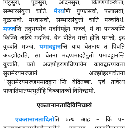
पिट्ठसुरा, पूवसुरा, ओदनसुरा, किण्णपक्खित्ता,
सम्भारसंयुत्ता चाति.
मेरय
म्पि पुप्फासवो, फलासवो,
गुळासवो, मध्वासवो, सम्भारसंयुत्तो चाति पञ्चविधं.
मज्ज
न्ति तदुभयमेव मदनियट्ठेन मज्जं, यं वा पनञ्ञम्पि
किञ्चि अत्थि मदनियं, येन पीतेन मत्तो होति पमत्तो, इदं
वुच्चति मज्जं.
पमादट्ठान
न्ति याय चेतनाय तं पिवति
अज्झोहरति, सा चेतना मदप्पमादहेतुतो पमादट्ठानन्ति
वुच्चति, यतो अज्झोहरणाधिप्पायेन कायद्वारप्पवत्ता
सुरामेरयमज्जानं अज्झोहरणचेतना
‘‘सुरामेरयमज्जपमादट्ठान’’न्ति
वेदितब्बा. एवं तावेत्थ
पाणातिपातप्पभुतीहि विञ्ञातब्बो विनिच्छयो.
एकतानानतादिविनिच्छयं
एकतानानतादितो
ति
एत्थ आह – किं पन