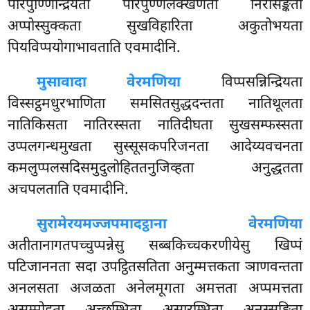
परिपुण्णिन्द्रियता परिपुण्णलक्खणता निरासङ्कता
अप्पोस्सुक्कता सुखविहारिता अकुतोभयता
पियविप्पयोगाभावताति एवमादीनि.
मुसावादा वेरमणिया
विप्पसन्निन्द्रियता
विस्सट्ठमधुरभाणिता समसितसुद्धदन्तता नातिथूलता
नातिकिसता नातिरस्सता नातिदीघता सुखसम्फस्सता
उप्पलगन्धमुखता सुस्सूसकपरिजनता आदेय्यवचनता
कमलुप्पलसदिसमुदुलोहिततनुजिव्हता अनुद्धतता
अचपलताति एवमादीनि.
सुरामेरयमज्जपमादट्ठाना वेरमणिया
अतीतानागतपच्चुप्पन्नेसु सब्बकिच्चकरणीयेसु खिप्पं
पटिजाननता सदा उपट्ठितसतिता अनुम्मत्तकता ञाणवन्तता
अनलसता अजळता अनेलमूगता अमत्तता अप्पमत्तता