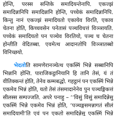
होन्ति, परस्स सन्तिके समादियन्तेनापि. एकज्झं
समादिन्नानिपि समादिन्नानि होन्ति, पच्चेकं समादिन्नानिपि.
किन्तु नानं एकज्झं समादियतो एकायेव विरति, एकाव
चेतना होति, किच्चवसेन पनेतासं पञ्चविधत्तं विञ्ञायति.
पच्चेकं समादियतो पन पञ्चेव विरतियो, पञ्च च चेतना
होन्तीति वेदितब्बा. एवमेत्थ आदानतोपि विञ्ञातब्बो
विनिच्छयो.
भेदतो
ति सामणेरानञ्चेत्थ एकस्मिं भिन्ने सब्बानिपि
भिन्नानि होन्ति. पाराजिकट्ठानियानि हि तानि तेसं, यं तं
वीतिक्कन्तं होति, तेनेव कम्मबद्धो. गहट्ठानं पन एकस्मिं भिन्ने
एकमेव भिन्नं होति, यतो
तेसं तंसमादानेनेव पुन पञ्चङ्गिकत्तं
सीलस्स सम्पज्जति. अपरे पनाहु – ‘‘विसुं विसुं समादिन्नेसु
एकस्मिं भिन्ने एकमेव भिन्नं होति, ‘पञ्चङ्गसमन्नागतं सीलं
समादियामी’ति एवं पन एकतो समादिन्नेसु एकस्मिं भिन्ने