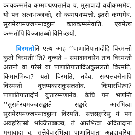
कायकम्ममेव कम्मपथप्पत्तानेव च, मुसावादो वचीकम्ममेव.
यो पन अत्थभञ्जको, सो कम्मपथप्पत्तो. इतरो कम्ममेव.
सुरामेरयमज्जपमादट्ठानं कायकम्ममेवाति. एवमेत्थ
कम्मतोपि विञ्ञातब्बो विनिच्छयो.
विरमतो
ति एत्थ आह ‘‘पाणातिपातादीहि विरमन्तो
कुतो विरमती’’ति? वुच्चते – समादानवसेन ताव विरमन्तो
अत्तनो वा परेसं वा पाणातिपातादिअकुसलतो विरमति.
किमारभित्वा? यतो विरमति, तदेव. सम्पत्तवसेनापि
विरमन्तो वुत्तप्पकाराकुसलतोव. किमारभित्वा?
पाणातिपातादीनं वुत्तारम्मणानेव. केचि पन भणन्ति
‘‘सुरामेरयमज्जसङ्खाते सङ्खारे आरभित्वा
सुरामेरयमज्जपमादट्ठाना विरमति, सत्तसङ्खारेसु यं पन
अवहरितब्बं भञ्जितब्बञ्च, तं आरभित्वा अदिन्नादाना
मुसावादा च, सत्तेयेवारभित्वा पाणातिपाता अब्रह्मचरिया