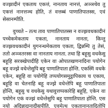
वज्झादीनं एकताय एकत्तं, नानताय नानत्तं, अञ्ञथेव तु
एकत्तं नानत्तञ्च होति, तं वत्तब्बं पाणातिपातस्स, एवं
सेसानम्पीति.
वुच्चते
– तत्थ ताव पाणातिपातस्स न वज्झवधकादीनं
पच्चेकमेकताय एकता, नानताय नानता, किन्तु
वज्झवधकादीनं युगनन्धमेकताय एकता, द्विन्नम्पि तु तेसं,
ततो अञ्ञतरस्स वा नानताय नानता. तथा हि बहूसु वधकेसु
बहूहि सरक्खेपादीहि एकेन वा ओपातखणनादिना पयोगेन
बहू वज्झे वधेन्तेसुपि बहू पाणातिपाता होन्ति. एकस्मिं वधके
एकेन, बहूहि वा पयोगेहि तप्पयोगसमुट्ठापिकाय च एकाय,
बहूहि वा चेतनाहि बहू वज्झे वधेन्तेपि बहू पाणातिपाता
होन्ति, बहूसु च वधकेसु यथावुत्तप्पकारेहि बहूहि, एकेन वा
पयोगेन एकं वज्झं वधेन्तेसुपि बहू पाणातिपाता होन्ति. एस
नयो अदिन्नादानादीसुपीति. एवमेत्थ एकतानानतादितोपि