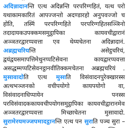
अदिन्नादान
न्ति एत्थ अदिन्नन्ति परपरिग्गहितं, यत्थ परो
यथाकामकारितं आपज्जन्तो अदण्डारहो अनुपवज्जो च
होति, तस्मिं परपरिग्गहिते परपरिग्गहितसञ्ञिनो
तदादायकउपक्कमसमुट्ठापिका कायवचीद्वारानं
अञ्ञतरद्वारप्पवत्ता एव थेय्यचेतना अदिन्नादानं.
अब्रह्मचरिय
न्ति असेट्ठचरियं,
द्वयंद्वयसमापत्तिमेथुनप्पटिसेवना कायद्वारप्पवत्ता
असद्धम्मप्पटिसेवनट्ठानवीतिक्कमचेतना अब्रह्मचरियं
.
मुसावादो
ति एत्थ
मुसा
ति विसंवादनपुरेक्खारस्स
अत्थभञ्जनको वचीपयोगो कायपयोगो वा,
विसंवादनाधिप्पायेन पनस्स
परविसंवादककायवचीपयोगसमुट्ठापिका कायवचीद्वारानमेव
अञ्ञतरद्वारप्पवत्ता मिच्छाचेतना मुसावादो.
सुरामेरयमज्जपमादट्ठान
न्ति एत्थ पन
सुरा
ति पञ्च सुरा –