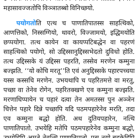
महासावज्जतोपि विञ्ञातब्बो विनिच्छयो.
पयोगतो
ति एत्थ च पाणातिपातस्स साहत्थिको,
आणत्तिको, निस्सग्गियो, थावरो, विज्जामयो, इद्धिमयोति
छप्पयोगा. तत्थ कायेन वा कायप्पटिबद्धेन वा पहरणं
साहत्थिको पयोगो, सो उद्दिस्सानुद्दिस्सभेदतो दुविधो होति.
तत्थ उद्दिस्सके यं उद्दिस्स पहरति, तस्सेव मरणेन कम्मुना
बज्झति. ‘‘यो कोचि मरतू’’ति एवं अनुद्दिस्सके पहारपच्चया
यस्स कस्सचि मरणेन. उभयथापि च पहरितमत्ते वा मरतु,
पच्छा वा तेनेव
रोगेन, पहरितक्खणे एव कम्मुना बज्झति.
मरणाधिप्पायेन च पहारं दत्वा तेन अमतस्स पुन अञ्ञेन
चित्तेन पहारे दिन्ने पच्छापि यदि पठमपहारेनेव मरति, तदा
एव कम्मुना बद्धो होति. अथ दुतियपहारेन, नत्थि
पाणातिपातो. उभयेहि मतेपि पठमपहारेनेव कम्मुना बद्धो,