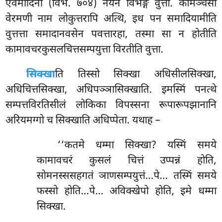
एवमादिना (विभ. ७०४) नयेन विभङ्गे वुत्ता. कामञ्चेसा
वेरमणी नाम लोकुत्तरापि अत्थि, इध पन समादियामीति
वुत्तत्ता समादानवसेन पवत्तारहा, तस्मा सा न होतीति
कामावचरकुसलचित्तसम्पयुत्ता विरतीति वुत्ता.
सिक्खा
ति तिस्सो सिक्खा अधिसीलसिक्खा,
अधिचित्तसिक्खा, अधिपञ्ञासिक्खाति. इमस्मिं पनत्थे
सम्पत्तविरतिसीलं लोकिका विपस्सना रूपारूपझानानि
अरियमग्गो च सिक्खाति अधिप्पेता. यथाह –
‘‘कतमे धम्मा सिक्खा? यस्मिं समये
कामावचरं कुसलं चित्तं उप्पन्नं होति,
सोमनस्ससहगतं ञाणसम्पयुत्तं…पे… तस्मिं समये
फस्सो होति…पे… अविक्खेपो होति, इमे धम्मा
सिक्खा.