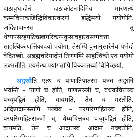
दाठावुधादीनं दाठाकोटनादिमिव मारणत्थं
कम्मविपाकजिद्धिविकारकरणं इद्धिमयो पयोगोति.
अदिन्नादानस्स तु
थेय्यपसय्हपटिच्छन्नपरिकप्पकुसावहारवसप्पवत्ता
साहत्थिकाणत्तिकादयो पयोगा, तेसम्पि वुत्तानुसारेनेव पभेदो
वेदितब्बो. अब्रह्मचरियादीनं तिण्णम्पि साहत्थिको एव पयोगो
लब्भतीति. एवमेत्थ पयोगतोपि विञ्ञातब्बो विनिच्छयो.
अङ्गतो
ति एत्थ च पाणातिपातस्स पञ्च अङ्गानि
भवन्ति – पाणो च होति, पाणसञ्ञी च, वधकचित्तञ्च
पच्चुपट्ठितं होति, वायमति, तेन च मरतीति.
अदिन्नादानस्सापि पञ्चेव – परपरिग्गहितञ्च होति,
परपरिग्गहितसञ्ञी च, थेय्यचित्तञ्च पच्चुपट्ठितं होति,
वायमति, तेन च आदातब्बं आदानं गच्छतीति.