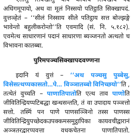
एतासु सिक्खासु याय कायचि सिक्खाय पदं
अधिगमूपायो, अथ वा मूलं निस्सयो पतिट्ठाति सिक्खापदं.
वुत्तञ्हेतं – ‘‘सीलं निस्साय सीले पतिट्ठाय सत्त बोज्झङ्गे
भावेन्तो बहुलीकरोन्तो’’ति एवमादि (सं. नि. ५.१८२).
एवमेत्थ साधारणानं पदानं साधारणा ब्यञ्जनतो अत्थतो च
विभावना कातब्बा.
पुरिमपञ्चसिक्खापदवण्णना
इदानि यं वुत्तं –
‘‘अथ पञ्चसु पुब्बेसु,
विसेसत्थप्पकासतो…पे… विञ्ञातब्बो विनिच्छयो’’
ति
,
तत्थेतं वुच्चति –
पाणातिपातो
ति एत्थ ताव
पाणो
ति
जीवितिन्द्रियप्पटिबद्धा खन्धसन्तति, तं वा उपादाय पञ्ञत्तो
सत्तो. तस्मिं पन पाणे पाणसञ्ञिनो तस्स पाणस्स
जीवितिन्द्रियुपच्छेदकउपक्कमसमुट्ठापिका कायवचीद्वारानं
अञ्ञतरद्वारप्पवत्ता वधकचेतना पाणातिपातो.