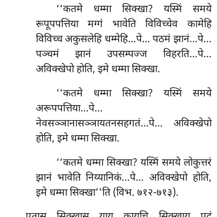
‘‘कतमे धम्मा सिक्खा? यस्मिं समये
रूपूपपत्तिया मग्गं भावेति विविच्चेव कामेहि
विविच्च अकुसलेहि धम्मेहि…पे… पठमं झानं…पे…
पञ्चमं झानं उपसम्पज्ज विहरति…पे…
अविक्खेपो होति, इमे धम्मा सिक्खा.
‘‘कतमे धम्मा सिक्खा? यस्मिं समये
अरूपपत्तिया…पे…
नेवसञ्ञानासञ्ञायतनसहगतं…पे… अविक्खेपो
होति, इमे धम्मा सिक्खा.
‘‘कतमे
धम्मा सिक्खा? यस्मिं समये लोकुत्तरं
झानं भावेति निय्यानिकं…पे… अविक्खेपो होति,
इमे धम्मा सिक्खा’’ति (विभ. ७१२-७१३).