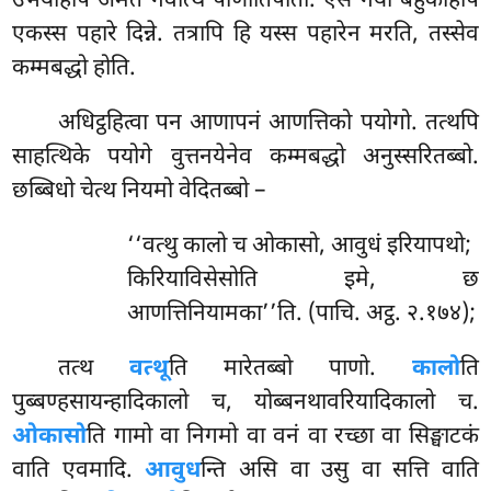
उभयेहिपि अमते नेवत्थि पाणातिपातो. एस नयो बहुकेहिपि
एकस्स पहारे दिन्ने. तत्रापि हि यस्स पहारेन मरति, तस्सेव
कम्मबद्धो होति.
अधिट्ठहित्वा पन आणापनं आणत्तिको पयोगो. तत्थपि
साहत्थिके पयोगे वुत्तनयेनेव कम्मबद्धो अनुस्सरितब्बो.
छब्बिधो चेत्थ नियमो वेदितब्बो –
‘‘वत्थु कालो च ओकासो, आवुधं इरियापथो;
किरियाविसेसोति इमे, छ
आणत्तिनियामका’’ति. (पाचि. अट्ठ. २.१७४);
तत्थ
वत्थू
ति मारेतब्बो पाणो.
कालो
ति
पुब्बण्हसायन्हादिकालो च, योब्बनथावरियादिकालो च.
ओकासो
ति गामो वा निगमो वा वनं वा रच्छा वा सिङ्घाटकं
वाति एवमादि.
आवुध
न्ति असि वा उसु वा सत्ति वाति