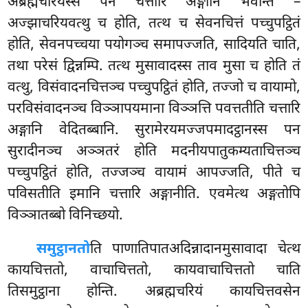
अब्रह्मचरियस्स पन चत्तारि अङ्गानि भवन्ति –
अज्झाचरियवत्थु च होति, तत्थ च सेवनचित्तं पच्चुपट्ठितं
होति, सेवनपच्चया पयोगञ्च समापज्जति, सादियति चाति,
तथा परेसं द्विन्नम्पि. तत्थ मुसावादस्स ताव मुसा च होति तं
वत्थु, विसंवादनचित्तञ्च पच्चुपट्ठितं होति, तज्जो च वायामो,
परविसंवादनञ्च विञ्ञापयमाना विञ्ञत्ति पवत्ततीति चत्तारि
अङ्गानि वेदितब्बानि. सुरामेरयमज्जपमादट्ठानस्स पन
सुरादीनञ्च अञ्ञतरं होति मदनीयपातुकम्यताचित्तञ्च
पच्चुपट्ठितं होति, तज्जञ्च वायामं आपज्जति, पीते च
पविसतीति इमानि चत्तारि अङ्गानीति. एवमेत्थ अङ्गतोपि
विञ्ञातब्बो विनिच्छयो.
समुट्ठानतो
ति पाणातिपातअदिन्नादानमुसावादा चेत्थ
कायचित्ततो, वाचाचित्ततो, कायवाचाचित्ततो चाति
तिसमुट्ठाना होन्ति. अब्रह्मचरियं कायचित्तवसेन