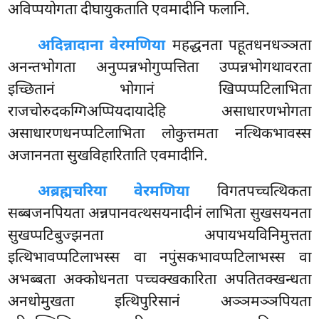
अविप्पयोगता दीघायुकताति एवमादीनि फलानि.
अदिन्नादाना वेरमणिया
महद्धनता पहूतधनधञ्ञता
अनन्तभोगता अनुप्पन्नभोगुप्पत्तिता उप्पन्नभोगथावरता
इच्छितानं भोगानं खिप्पप्पटिलाभिता
राजचोरुदकग्गिअप्पियदायादेहि असाधारणभोगता
असाधारणधनप्पटिलाभिता लोकुत्तमता नत्थिकभावस्स
अजाननता सुखविहारिताति एवमादीनि.
अब्रह्मचरिया वेरमणिया
विगतपच्चत्थिकता
सब्बजनपियता अन्नपानवत्थसयनादीनं लाभिता
सुखसयनता
सुखप्पटिबुज्झनता अपायभयविनिमुत्तता
इत्थिभावप्पटिलाभस्स वा नपुंसकभावप्पटिलाभस्स वा
अभब्बता अक्कोधनता पच्चक्खकारिता अपतितक्खन्धता
अनधोमुखता इत्थिपुरिसानं अञ्ञमञ्ञपियता