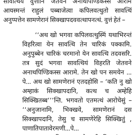
सावत्थियं वुत्तानि जेतवने अनाथपिण्डिकस्स आरामे
आयस्मन्तं राहुलं पब्बाजेत्वा कपिलवत्थुतो सावत्थिं
अनुप्पत्तेन सामणेरानं सिक्खापदववत्थापनत्थं. वुत्तं हेतं –
‘‘अथ खो भगवा कपिलवत्थुस्मिं यथाभिरन्तं
विहरित्वा येन सावत्थि तेन चारिकं पक्कामि.
अनुपुब्बेन चारिकं चरमानो येन सावत्थि तदवसरि.
तत्र सुदं भगवा सावत्थियं विहरति जेतवने
अनाथपिण्डिकस्स आरामे. तेन खो पन समयेन …
पे… अथ खो सामणेरानं एतदहोसि – ‘कति नु खो
अम्हाकं सिक्खापदानि, कत्थ च अम्हेहि
सिक्खितब्ब’’’न्ति. भगवतो एतमत्थं आरोचेसुं –
‘‘अनुजानामि, भिक्खवे, सामणेरानं दस
सिक्खापदानि, तेसु च सामणेरेहि सिक्खितुं
,
पाणातिपातावेरमणी…पे…