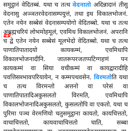
समुट्ठानं वेदितब्बं. यथा च तत्थ
वेदनातो
अदिन्नादानं तीसु
वेदनासु अञ्ञतरवेदनासम्पयुत्तं, तथा इध विकालभोजनं.
एतेन नयेन सब्बेसं वेदनासम्पयोगो वेदितब्बो. यथा च तत्थ
अब्रह्मचरियं लोभमोहमूलं, एवमिध विकालभोजनं. अपरानि
📜
च द्वे एतेन नयेन सब्बेसं मूलभेदो वेदितब्बो. यथा च तत्थ
पाणातिपातादयो कायकम्मं, एवमिधापि
विकालभोजनादीनि. जातरूपरजतप्पटिग्गहणं पन
कायकम्मं वा सिया वचीकम्मं वा कायद्वारादीहि
पवत्तिसब्भावपरियायेन, न कम्मपथवसेन.
विरमतो
ति यथा
च तत्थ विरमन्तो अत्तनो वा परेसं वा
पाणातिपातादिअकुसलतो विरमति, एवमिधापि
विकालभोजनादिअकुसलतो, कुसलतोपि वा एकतो. यथा च
पुरिमा पञ्च वेरमणियो चतुसमुट्ठाना कायतो, कायचित्ततो,
वाचाचित्ततो, कायवाचाचित्ततो चाति, सब्बा