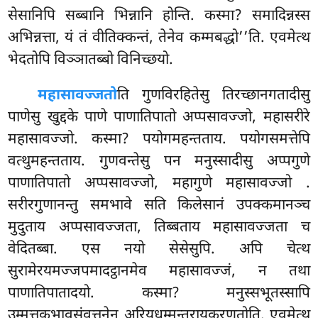
सेसानिपि सब्बानि भिन्नानि होन्ति. कस्मा? समादिन्नस्स
अभिन्नत्ता, यं तं वीतिक्कन्तं, तेनेव कम्मबद्धो’’ति. एवमेत्थ
भेदतोपि विञ्ञातब्बो विनिच्छयो.
महासावज्जतो
ति गुणविरहितेसु तिरच्छानगतादीसु
पाणेसु खुद्दके पाणे पाणातिपातो अप्पसावज्जो, महासरीरे
महासावज्जो. कस्मा? पयोगमहन्तताय. पयोगसमत्तेपि
वत्थुमहन्तताय. गुणवन्तेसु पन मनुस्सादीसु अप्पगुणे
पाणातिपातो अप्पसावज्जो, महागुणे महासावज्जो
.
सरीरगुणानन्तु समभावे सति किलेसानं उपक्कमानञ्च
मुदुताय अप्पसावज्जता, तिब्बताय महासावज्जता च
वेदितब्बा. एस नयो सेसेसुपि. अपि चेत्थ
सुरामेरयमज्जपमादट्ठानमेव महासावज्जं, न तथा
पाणातिपातादयो. कस्मा? मनुस्सभूतस्सापि
उम्मत्तकभावसंवत्तनेन अरियधम्मन्तरायकरणतोति. एवमेत्थ