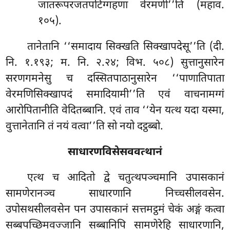
जातरूपरजतपटिग्गहणा वेरमणी’’ति (महाव.
१०५).
तानेतानि ‘‘समादाय सिक्खति सिक्खापदेसू’’ति (दी.
नि. १.१९३; म. नि. २.२४; विभ. ५०८) सुत्तानुसारेन
सरणगमनेसु च दस्सितपाठानुसारेन ‘‘पाणातिपाता
वेरमणिसिक्खापदं समादियामी’’ति एवं वाचनामग्गं
आरोपितानीति वेदितब्बानि. एवं ताव ‘‘येन यत्थ यदा यस्मा,
वुत्तानेतानि तं नयं वत्वा’’ति सो नयो दट्ठब्बो.
साधारणविसेसववत्थानं
एत्थ च आदितो द्वे चतुत्थपञ्चमानि उपासकानं
सामणेरानञ्च साधारणानि निच्चसीलवसेन.
उपोसथसीलवसेन पन उपासकानं सत्तमट्ठमं चेकं अङ्गं कत्वा
सब्बपच्छिमवज्जानि सब्बानिपि सामणेरेहि साधारणानि,