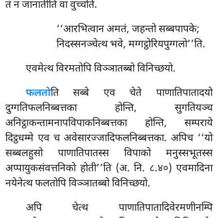
तं न जानातीति वा वुच्चति.
‘‘आरभित्वान
अमतं, जहन्तो सब्बपापके;
निदस्सनञ्चेत्थ भवे, मग्गट्ठोरियपुग्गलो’’ति.
एवमेत्थ विरमतोपि विञ्ञातब्बो विनिच्छयो.
फलतो
ति सब्बे एव चेते पाणातिपातादयो
दुग्गतिफलनिब्बत्तका होन्ति, सुगतियञ्च
अनिट्ठाकन्तामनापविपाकनिब्बत्तका होन्ति, सम्पराये
दिट्ठधम्मे एव च अवेसारज्जादिफलनिब्बत्तका. अपिच ‘‘यो
सब्बलहुसो पाणातिपातस्स विपाको मनुस्सभूतस्स
अप्पायुकसंवत्तनिको होती’’ति (अ. नि. ८.४०) एवमादिना
नयेनेत्थ फलतोपि विञ्ञातब्बो विनिच्छयो.
अपि चेत्थ पाणातिपातादिवेरमणीनम्पि