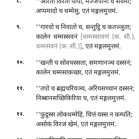
.
‘‘आरती विरती पापा, मज्जपाना च संयमो;
८
अप्पमादो च धम्मेसु, एतं मङ्गलमुत्तमं.
.
‘‘गारवो
च निवातो च, सन्तुट्ठि च कतञ्ञुता;
९
कालेन धम्मस्सवनं
[धम्मस्सावणं (क. सी.),
धम्मसवनं (क. सी.)]
, एतं मङ्गलमुत्तमं.
.
‘‘खन्ती च सोवचस्सता, समणानञ्च दस्सनं;
१०
कालेन धम्मसाकच्छा, एतं मङ्गलमुत्तमं.
.
‘‘तपो च ब्रह्मचरियञ्च, अरियसच्चान दस्सनं;
११
निब्बानसच्छिकिरिया च, एतं मङ्गलमुत्तमं.
.
‘‘फुट्ठस्स लोकधम्मेहि, चित्तं यस्स न कम्पति;
१२
असोकं विरजं खेमं, एतं मङ्गलमुत्तमं.