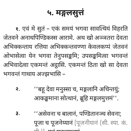
५. मङ्गलसुत्तं
. एवं
मे सुतं – एकं समयं भगवा सावत्थियं विहरति
१
जेतवने अनाथपिण्डिकस्स आरामे. अथ खो अञ्ञतरा देवता
अभिक्कन्ताय रत्तिया अभिक्कन्तवण्णा केवलकप्पं जेतवनं
ओभासेत्वा येन भगवा तेनुपसङ्कमि; उपसङ्कमित्वा भगवन्तं
अभिवादेत्वा एकमन्तं अट्ठासि. एकमन्तं ठिता खो सा देवता
भगवन्तं गाथाय अज्झभासि –
.
‘‘बहू
देवा मनुस्सा च, मङ्गलानि अचिन्तयुं;
२
आकङ्खमाना सोत्थानं, ब्रूहि मङ्गलमुत्तमं’’.
.
‘‘असेवना च बालानं, पण्डितानञ्च सेवना;
३
पूजा च पूजनेय्यानं
[पूजनीयानं (सी. स्या. कं.