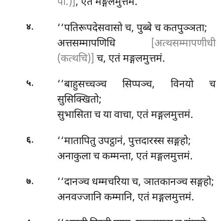
पी.)]
, एतं मङ्गलमुत्तमं.
.
‘‘पतिरूपदेसवासो
च, पुब्बे च कतपुञ्ञता;
४
अत्तसम्मापणिधि
[अत्थसम्मापणीधी
(कत्थचि)]
च, एतं मङ्गलमुत्तमं.
.
‘‘बाहुसच्चञ्च सिप्पञ्च, विनयो च
५
सुसिक्खितो;
सुभासिता च या वाचा, एतं मङ्गलमुत्तमं.
.
‘‘मातापितु उपट्ठानं, पुत्तदारस्स सङ्गहो;
६
अनाकुला च कम्मन्ता, एतं मङ्गलमुत्तमं.
.
‘‘दानञ्च धम्मचरिया च, ञातकानञ्च सङ्गहो;
७
अनवज्जानि कम्मानि, एतं मङ्गलमुत्तमं.