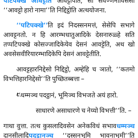
पटिपक्खे आवट्टति
आवट्टापेति, सो संवण्णनाविसेसो
‘‘आवट्टो हारो नामा’’ति निद्दिट्ठोति अत्थयोजना.
‘‘पटिपक्खे’’
ति इदं निदस्सनमत्तं, सेसेपि सभागे
आवट्टनतो. न हि आरम्भधातुआदिके देसनारुळ्हे सति
तप्पटिपक्खे कोसज्जादिकेयेव देसनं आवट्टेति, अथ खो
अवसेसवीरियारम्भादिकेपि देसनं आवट्टेतीति.
आवट्टहारनिद्देसो निद्दिट्ठो, अम्हेहि च ञातो, ‘‘कतमो
विभत्तिहारनिद्देसो’’ति पुच्छितब्बत्ता –
.
‘‘धम्मञ्च
पदट्ठानं, भूमिञ्च विभजते अयं हारो.
८
साधारणे असाधारणे च नेय्यो विभत्ती’’ति. –
गाथा वुत्ता. तत्थ कुसलादिवसेन अनेकविधं सभाव
धम्मञ्च
दानसीलादि
पदट्ठानञ्च
‘‘दस्सनभूमि भावनाभूमी’’ति