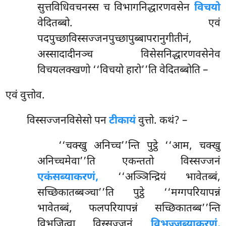
सुत्तविधिवचनस्स च विभागनिद्धारणवसेन
विचयो
वेदितब्बो. एवं
पदपुच्छाविस्सज्जनपुच्छापुब्बापरानुगीतीनं,
अस्सादादीनञ्च विसेसनिद्धारणवसेनेव
विचयलक्खणो ‘‘विचयो हारो’’ति वेदितब्बोति –
एवं वुत्तोव.
विस्सज्जनविसेसो पन
टीकायं
वुत्तो. कथं? –
‘‘चक्खु अनिच्च’’न्ति पुट्ठे ‘‘आम, चक्खु
अनिच्चमेवा’’ति एकन्ततो विस्सज्जनं
एकंसब्याकरणं,
‘‘अञ्ञिन्द्रियं भावेतब्बं,
सच्छिकातब्बञ्चा’’ति
पुट्ठे ‘‘मग्गपरियापन्नं
भावेतब्बं, फलपरियापन्नं सच्छिकातब्ब’’न्ति
विभजित्वा विस्सज्जनं
विभज्जब्याकरणं,