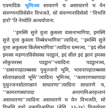
एवमादिकं
भूमिञ्च
साधारणे च असाधारणे च येन
संवण्णनाविसेसेन विभजते, सो संवण्णनाविसेसो ‘‘विभत्ति
हारो’’ति नेय्योति अत्थयोजना.
‘‘इमस्मिं सुत्ते वुत्ता कुसला वासनाभागिया, इमस्मिं
सुत्ते वुत्ता कुसला निब्बेधभागिया’’त्यादिना, ‘‘इमस्मिं सुत्ते
वुत्ता अकुसला किलेसभागिया’’त्यादिना धम्मञ्च, ‘‘इदं सीलं
इमस्स महग्गतविसेसस्स पदट्ठानं, इदं सीलं इदं झानं इमस्स
लोकुत्तरस्स पदट्ठान’’न्त्यादिना पदट्ठानञ्च,
‘‘दस्सनपहातब्बस्स पुथुज्जनो भूमि, भावनापहातब्बस्स
सोतापन्नादयो भूमि’’त्यादिना भूमिञ्च, ‘‘कामरागब्यापादा
पुथुज्जनसोतापन्नानं साधारणा’’त्यादिना साधारणे च,
‘‘कामरागब्यापादा अनागामिअरहन्तानं
असाधारणा’’त्यादिना असाधारणे च येन विभजति, सो
विभत्ति हारो नामातिआदिना (नेत्ति. ३३-३४) वित्थारेत्वा