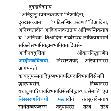
दुक्खवेदनाय
‘‘अनिट्ठानुभवनलक्खणा’’तिआदिना,
दुक्खसच्चानं ‘‘पटिसन्धिलक्खणा’’तिआदिना,
अनिच्चतादीनं आदिअन्तवन्तताय अनिच्चन्तिकताय
च
‘‘अनिच्चा’’तिआदिना सब्बेसञ्च लोकियधम्मानं
संकिलेसभागियहानभागियतादिवसेन
आदीनववुत्तिया ओकारनिद्धारणेन
आदीनवविचयो
. निस्सरणपदे अरियमग्गस्स
आगमनतो
कायानुपस्सनादिपुब्बभागपटिपदाविभागविसेसनि
द्धारणवसेन, निब्बानस्स
यथावुत्तपरियायविभागविसेसनिद्धारणवसेनाति एवं
निस्सरणविचयो
.
फला
दीनं तंतंसुत्तदेसनाय
साधेतब्बफलस्स तदुपायस्स तत्थ तत्थ