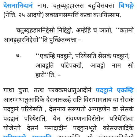
देसनानिदानं
नाम. चतुब्यूहहारस्स बहुविसयत्ता
विभङ्गे
(नेत्ति. २५ आदयो) लक्खणसम्पत्तिं कत्वा कथयिस्साम.
चतुब्यूहहारनिद्देसो निद्दिट्ठो, अम्हेहि च ञातो, ‘‘कतमो
आवट्टहारनिद्देसो’’ति पुच्छितब्बत्ता –
.
‘‘एकम्हि पदट्ठाने, परियेसति सेसकं पदट्ठानं;
७
आवट्टति पटिपक्खे, आवट्टो नाम सो
हारो’’ति. –
गाथा वुत्ता. तत्थ परक्कमधातुआदीनं
पदट्ठाने एकम्हि
आरम्भधातुआदिके देसनारुळ्हे सति विसभागताय वा सेसकं
पदट्ठानं परियेसति
, देसनाय सरूपतो अग्गहणेन वा सेसकं
पदट्ठानं परियेसति, येन संवण्णनाविसेसेन परियेसित्वा
योजेन्तो देसनं पमादादीनं पदट्ठानभूते कोसज्जादिके