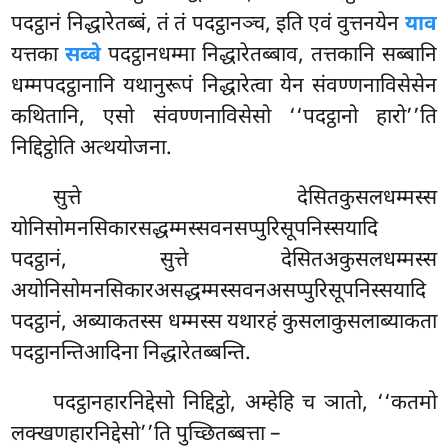
पदट्ठानं निद्धारेतब्बं, तं तं पदट्ठानञ्च, इति एवं वुत्तनयेन
याव
यत्तका
सब्बे
पदट्ठानधम्मा निद्धारेतब्बाव, तत्तकानि सब्बानि
धम्मपदट्ठानानि यथानुरूपं निद्धारेत्वा येन संवण्णनाविसेसेन
कथितानि, एसो संवण्णनाविसेसो ‘‘पदट्ठानो हारो’’ति
निद्दिट्ठोति अत्थयोजना.
सुत्ते देसितकुसलधम्मस्स
योनिसोमनसिकारसद्धम्मस्सवनसप्पुरिसूपनिस्सयादि
पदट्ठानं, सुत्ते देसितअकुसलधम्मस्स
अयोनिसोमनसिकारअसद्धम्मस्सवनअसप्पुरिसूपनिस्सयादि
पदट्ठानं, अब्याकतस्स धम्मस्स यथारहं कुसलाकुसलाब्याकता
पदट्ठानन्तिआदिना निद्धारेतब्बन्ति.
पदट्ठानहारनिद्देसो
निद्दिट्ठो, अम्हेहि च ञातो, ‘‘कतमो
लक्खणहारनिद्देसो’’ति पुच्छितब्बत्ता –