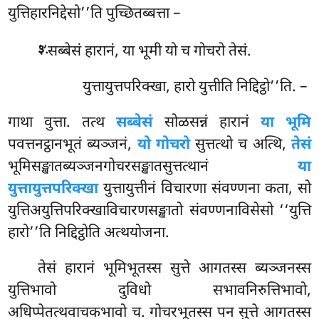
युत्तिहारनिद्देसो’’ति पुच्छितब्बत्ता –
.
‘‘सब्बेसं
हारानं, या भूमी यो च गोचरो तेसं.
३
युत्तायुत्तपरिक्खा, हारो युत्तीति निद्दिट्ठो’’ति. –
गाथा वुत्ता. तत्थ
सब्बेसं
सोळसन्नं हारानं
या भूमि
पवत्तनट्ठानभूतं ब्यञ्जनं,
यो गोचरो
सुत्तत्थो च अत्थि,
तेसं
भूमिसङ्खातब्यञ्जनगोचरसङ्खातसुत्तत्थानं
या
युत्तायुत्तपरिक्खा
युत्तायुत्तीनं विचारणा संवण्णना कता, सो
युत्तिअयुत्तिपरिक्खाविचारणसङ्खातो संवण्णनाविसेसो ‘‘युत्ति
हारो’’ति निद्दिट्ठोति अत्थयोजना.
तेसं हारानं भूमिभूतस्स सुत्ते आगतस्स ब्यञ्जनस्स
युत्तिभावो दुविधो सभावनिरुत्तिभावो,
अधिप्पेतत्थवाचकभावो च. गोचरभूतस्स पन सुत्ते आगतस्स