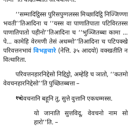
नामा’’ति वेदितब्बोति अत्थयोजना.
‘‘सम्मादिट्ठिस्स पुरिसपुग्गलस्स मिच्छादिट्ठि निज्जिण्णा
भवती’’तिआदिना च ‘‘यस्स वा पाणातिपाता पटिविरतस्स
पाणातिपातो पहीनो’’तिआदिना च ‘‘भुञ्जितब्बा कामा
…
पे… कामेहि वेरमणी तेसं अधम्मो’’तिआदिना च पटिपक्खे
परिवत्तनभावं
विभङ्गवारे
(नेत्ति. ३५ आदयो) वक्खतीति न
वित्थारिता.
परिवत्तनहारनिद्देसो निद्दिट्ठो, अम्हेहि च ञातो, ‘‘कतमो
वेवचनहारनिद्देसो’’ति पुच्छितब्बत्ता –
.
‘‘वेवचनानि बहूनि तु, सुत्ते वुत्तानि एकधम्मस्स.
१०
यो जानाति सुत्तविदू, वेवचनो नाम सो
हारो’’ति. –