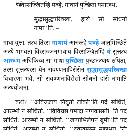
.
‘‘विस्सज्जितम्हि पञ्हे, गाथायं पुच्छिता यमारब्भ.
१३
सुद्धासुद्धपरिक्खा, हारो सो सोधनो
नामा’’ति. –
गाथा वुत्ता. तत्थ तिस्सं
गाथायं
आरुळ्हे
पञ्हे
ञातुमिच्छिते
अत्थे भगवता विस्सज्जनगाथायं विस्सज्जितम्हि
यं
सुत्तत्थं
आरब्भ
अधिकिच्च सा गाथा
पुच्छिता
पुच्छनत्थाय ठपिता,
तस्स सुत्तत्थस्स येन संवण्णनाविसेसेन
सुद्धासुद्धपरिक्खा
विचारणा भवे, सो संवण्णनाविसेसो सोधनो हारो नामाति
अत्थयोजना.
कथं? ‘‘अविज्जाय निवुतो लोको’’ति पदं सोधितं,
आरम्भो न सोधितो. ‘‘विविच्छा पमादा नप्पकासती’’ति पदं
सोधितं, आरम्भो न सोधितो. ‘‘जप्पाभिलेपनं ब्रूमी’’ति पदं
सोधितं, आरम्भो न सोधितो. ‘‘दुक्खमस्स महब्भय’’न्ति