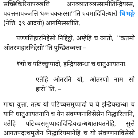
सच्छिकिरियापञ्ञत्ति अनञ्ञातञ्ञस्सामीतिन्द्रियस्स,
पवत्तनापञ्ञत्ति धम्मचक्कस्सा’’ति एवमादिवित्थारो
विभङ्गे
(नेत्ति. ३९ आदयो) आगमिस्सतीति.
पण्णत्तिहारनिद्देसो निद्दिट्ठो, अम्हेहि च ञातो, ‘‘कतमो
ओतरणहारनिद्देसो’’ति पुच्छितब्बत्ता –
.
‘‘यो
च पटिच्चुप्पादो, इन्द्रियखन्धा च धातुआयतना.
१२
एतेहि ओतरति यो, ओतरणो नाम सो
हारो’’ति. –
गाथा वुत्ता. तत्थ यो पटिच्चसमुप्पादो च ये इन्द्रियखन्धा च
यानि धातुआयतनानि च येन संवण्णनाविसेसेन निद्धारितानि,
एतेहि पटिच्चसमुप्पादादिन्द्रियखन्धधातायतनेहि, सुत्ते
आगतपदत्थमुखेन निद्धारियमानेहि च यो संवण्णनाविसेसो