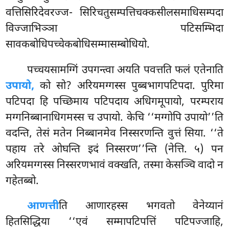
वत्तिसिरिदेवरज्ज- सिरिचतुसम्पत्तिचक्कसीलसमाधिसम्पदा
विज्जाभिञ्ञा पटिसम्भिदा
सावकबोधिपच्चेकबोधिसम्मासम्बोधियो.
पच्चयसामग्गिं उपगन्त्वा अयति पवत्तति फलं एतेनाति
उपायो,
को सो? अरियमग्गस्स पुब्बभागपटिपदा. पुरिमा
पटिपदा हि पच्छिमाय पटिपदाय अधिगमूपायो, परम्पराय
मग्गनिब्बानाधिगमस्स च उपायो. केचि ‘‘मग्गोपि उपायो’’ति
वदन्ति, तेसं मतेन निब्बानमेव निस्सरणन्ति वुत्तं सिया. ‘‘ते
पहाय तरे ओघन्ति इदं निस्सरण’’न्ति (नेत्ति. ५) पन
अरियमग्गस्स निस्सरणभावं वक्खति, तस्मा केसञ्चि वादो न
गहेतब्बो.
आणत्ती
ति आणारहस्स भगवतो वेनेय्यानं
हितसिद्धिया ‘‘एवं सम्मापटिपत्तिं पटिपज्जाहि,