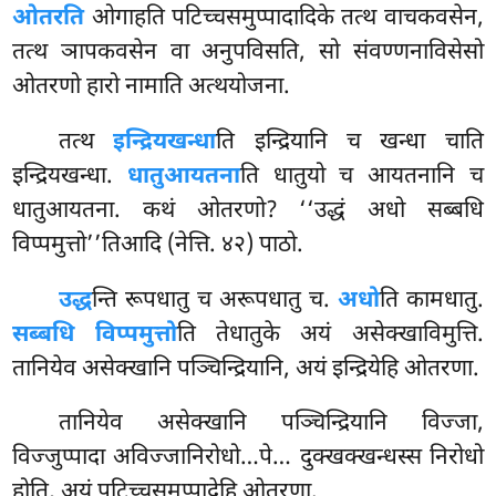
ओतरति
ओगाहति पटिच्चसमुप्पादादिके तत्थ वाचकवसेन,
तत्थ ञापकवसेन वा अनुपविसति, सो संवण्णनाविसेसो
ओतरणो हारो नामाति अत्थयोजना.
तत्थ
इन्द्रियखन्धा
ति इन्द्रियानि च खन्धा चाति
इन्द्रियखन्धा.
धातुआयतना
ति धातुयो च आयतनानि च
धातुआयतना. कथं ओतरणो? ‘‘उद्धं अधो सब्बधि
विप्पमुत्तो’’तिआदि (नेत्ति. ४२) पाठो.
उद्ध
न्ति रूपधातु च अरूपधातु च.
अधो
ति कामधातु.
सब्बधि विप्पमुत्तो
ति तेधातुके अयं असेक्खाविमुत्ति.
तानियेव असेक्खानि पञ्चिन्द्रियानि, अयं इन्द्रियेहि ओतरणा.
तानियेव
असेक्खानि पञ्चिन्द्रियानि विज्जा,
विज्जुप्पादा अविज्जानिरोधो…पे… दुक्खक्खन्धस्स निरोधो
होति, अयं पटिच्चसमुप्पादेहि ओतरणा.