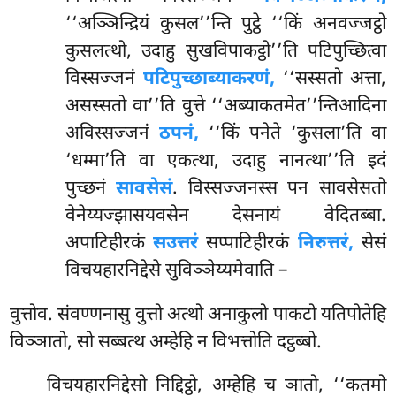
‘‘अञ्ञिन्द्रियं कुसल’’न्ति पुट्ठे ‘‘किं अनवज्जट्ठो
कुसलत्थो, उदाहु सुखविपाकट्ठो’’ति पटिपुच्छित्वा
विस्सज्जनं
पटिपुच्छाब्याकरणं,
‘‘सस्सतो अत्ता,
असस्सतो वा’’ति वुत्ते ‘‘अब्याकतमेत’’न्तिआदिना
अविस्सज्जनं
ठपनं,
‘‘किं पनेते ‘कुसला’ति वा
‘धम्मा’ति वा एकत्था, उदाहु नानत्था’’ति इदं
पुच्छनं
सावसेसं
. विस्सज्जनस्स पन सावसेसतो
वेनेय्यज्झासयवसेन देसनायं वेदितब्बा.
अपाटिहीरकं
सउत्तरं
सप्पाटिहीरकं
निरुत्तरं,
सेसं
विचयहारनिद्देसे सुविञ्ञेय्यमेवाति –
वुत्तोव. संवण्णनासु वुत्तो अत्थो अनाकुलो पाकटो यतिपोतेहि
विञ्ञातो, सो सब्बत्थ अम्हेहि न विभत्तोति दट्ठब्बो.
विचयहारनिद्देसो निद्दिट्ठो, अम्हेहि च ञातो, ‘‘कतमो