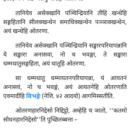
तानियेव असेक्खानि पञ्चिन्द्रियानि तीहि खन्धेहि
सङ्गहितानि सीलक्खन्धेन समाधिक्खन्धेन पञ्ञाक्खन्धेन,
अयं खन्धेहि ओतरणा.
तानियेव असेक्खानि पञ्चिन्द्रियानि सङ्खारपरियापन्नानि
ये सङ्खारा अनासवा, नो च भवङ्गा, ते सङ्खारा
धम्मधातुसङ्गहिता, अयं धातूहि ओतरणा.
सा धम्मधातु धम्मायतनपरियापन्ना, यं आयतनं
अनासवं, नो च भवङ्गं, अयं आयतनेहि ओतरणाति
एवमादीहि
विभङ्गे
(नेत्ति. ४२ आदयो) आगमिस्सतीति.
ओतरणहारनिद्देसो
निद्दिट्ठो, अम्हेहि च ञातो, ‘‘कतमो
सोधनहारनिद्देसो’’ति पुच्छितब्बत्ता –