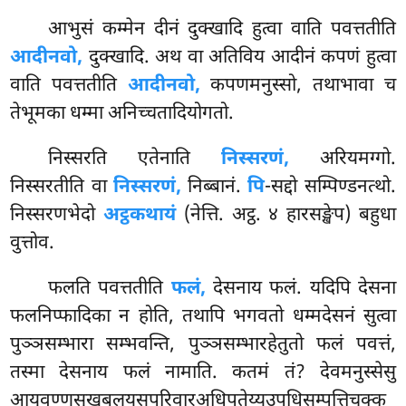
आभुसं कम्मेन दीनं दुक्खादि हुत्वा वाति पवत्ततीति
आदीनवो,
दुक्खादि. अथ वा अतिविय आदीनं कपणं हुत्वा
वाति पवत्ततीति
आदीनवो,
कपणमनुस्सो, तथाभावा च
तेभूमका धम्मा अनिच्चतादियोगतो.
निस्सरति एतेनाति
निस्सरणं,
अरियमग्गो.
निस्सरतीति वा
निस्सरणं,
निब्बानं.
पि
-सद्दो
सम्पिण्डनत्थो.
निस्सरणभेदो
अट्ठकथायं
(नेत्ति. अट्ठ. ४ हारसङ्खेप) बहुधा
वुत्तोव.
फलति पवत्ततीति
फलं,
देसनाय फलं. यदिपि देसना
फलनिप्फादिका न होति, तथापि भगवतो धम्मदेसनं सुत्वा
पुञ्ञसम्भारा सम्भवन्ति, पुञ्ञसम्भारहेतुतो फलं पवत्तं,
तस्मा देसनाय फलं नामाति. कतमं तं? देवमनुस्सेसु
आयुवण्णसुखबलयसपरिवारअधिपतेय्यउपधिसम्पत्तिचक्क