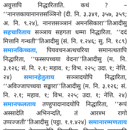
अवुत्तापि निद्धारिताति. कथं
? –
‘‘नानत्तकायानानत्तसञ्ञिनो (दी. नि. ३.३४१, ३५७, ३५९;
अ. नि. ९.२४), नानत्तसञ्ञानं अमनसिकारा’’तिआदीसु
सहचारिताय
सञ्ञाय सहगता धम्मा निद्धारिता. ‘‘ददं
मित्तानि गन्थती’’तिआदीसु (सं. नि. १.२४६; सु. नि. १८९)
समानकिच्चता,
पियवचनअत्थचरिया समानत्थतापि
निद्धारिता, ‘‘फस्सपच्चया वेदना’’तिआदीसु (म. नि.
३.१२६; सं. नि. २.१; महाव. १; विभ. २२५; उदा. १; नेत्ति.
२४)
समानहेतुताय
सञ्ञादयोपि निद्धारिता,
‘‘अविज्जापच्चया सङ्खारा’’तिआदीसु (म. नि. ३.१२६; सं.
नि. २.१; महाव. १; विभ. २२५; उदा. १; नेत्ति. २४)
समानफलताय
तण्हुपादानादयोपि निद्धारिता, ‘‘रूपं
अस्सादेति अभिनन्दति, तं आरब्भ रागो
उप्पज्जती’’तिआदीसु (पट्ठा. १.१.४२४)
समानारम्मणताय