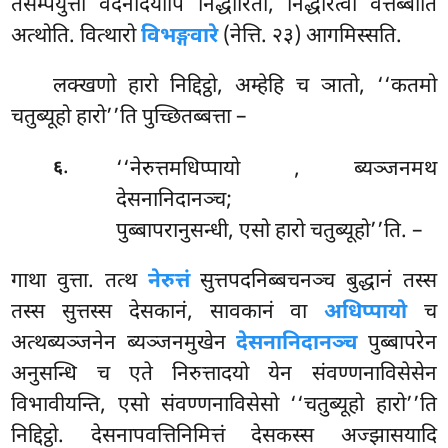
तंसम्पयुत्ता वेदनादयोपि निद्धारिता, निद्धारेत्वा वत्तब्बाति
अत्थोति. वित्थारो
विभङ्गवारे
(नेत्ति. २३) आगमिस्सति.
लक्खणो हारो निद्दिट्ठो, अम्हेहि च ञातो, ‘‘कतमो
चतुब्यूहो हारो’’ति पुच्छितब्बत्ता –
.
‘‘नेरुत्तमधिप्पायो
, ब्यञ्जनमथ
६
देसनानिदानञ्च;
पुब्बापरानुसन्धी, एसो हारो चतुब्यूहो’’ति. –
गाथा वुत्ता. तत्थ
नेरुत्तं
सुत्तपदनिब्बचनञ्च बुद्धानं तस्स
तस्स सुत्तस्स देसकानं, सावकानं वा
अधिप्पायो
च
अत्थब्यञ्जनेन ब्यञ्जनमुखेन
देसनानिदानञ्च
पुब्बापरेन
अनुसन्धि च एते निरुत्तादयो येन संवण्णनाविसेसेन
विभावीयन्ति, एसो संवण्णनाविसेसो ‘‘चतुब्यूहो हारो’’ति
निद्दिट्ठो. देसनापवत्तिनिमित्तं देसकस्स अज्झासयादि