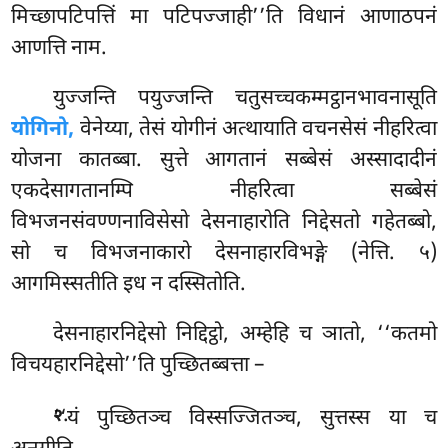
मिच्छापटिपत्तिं मा पटिपज्जाही’’ति विधानं आणाठपनं
आणत्ति नाम.
युज्जन्ति
पयुज्जन्ति चतुसच्चकम्मट्ठानभावनासूति
योगिनो,
वेनेय्या, तेसं योगीनं अत्थायाति वचनसेसं नीहरित्वा
योजना कातब्बा. सुत्ते आगतानं सब्बेसं अस्सादादीनं
एकदेसागतानम्पि नीहरित्वा सब्बेसं
विभजनसंवण्णनाविसेसो देसनाहारोति निद्देसतो गहेतब्बो,
सो च विभजनाकारो देसनाहारविभङ्गे (नेत्ति. ५)
आगमिस्सतीति इध न दस्सितोति.
देसनाहारनिद्देसो निद्दिट्ठो, अम्हेहि च ञातो, ‘‘कतमो
विचयहारनिद्देसो’’ति पुच्छितब्बत्ता –
.
‘‘यं पुच्छितञ्च विस्सज्जितञ्च, सुत्तस्स या च
२