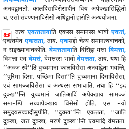
विकप्पयितब्बा
सामञ्ञविसेसकप्पनाय वोहारभावेन
अनवट्ठानतो, कालदिसाविसेसादीनं विय अपेक्खासिद्धितो
च, एसो संवण्णनाविसेसो अधिट्ठानो हारोति अत्थयोजना.
तत्थ
एकत्तताया
ति एकस्स समानस्स भावो
एकत्तं,
📜
एकत्तमेव
एकत्तता,
ताय.
एक
सद्दो चेत्थ समानत्थवाचको,
न सङ्ख्यावाचकोति.
वेमत्तताया
ति विसिट्ठा मत्ता
विमत्ता,
विमत्ता एव
वेमत्तं,
वेमत्तस्स भावो
वेमत्तता,
ताय. यथा हि
‘‘अज्ज स्वे’’ति वुच्चमाना कालविसेसा अनवट्ठिता भवन्ति,
‘‘पुरिमा दिसा, पच्छिमा दिसा’’ति वुच्चमाना दिसाविसेसा,
एवं सामञ्ञविसेसा च अत्थस्स सभावाति. तथा हि ‘‘इदं
दुक्ख’’न्ति वुच्चमानं जातिआदिं अपेक्खाय सामञ्ञं
समानम्पि सच्चापेक्खाय विसेसो होति. एस नयो
समुदयसच्चादीसुपीति. ‘‘दुक्ख’’न्ति एकत्तता. ‘‘जाति
दुक्खा, जरा दुक्खा, मरणं दुक्ख’’न्ति एवमादि वेमत्तता.