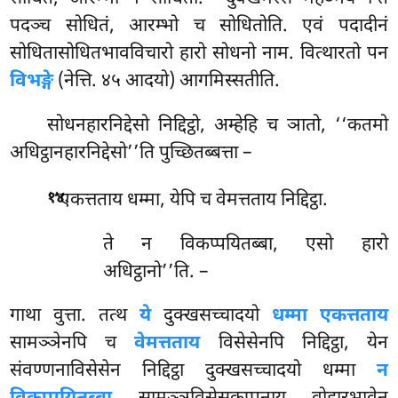
पदञ्च सोधितं, आरम्भो च सोधितोति. एवं पदादीनं
सोधितासोधितभावविचारो हारो सोधनो नाम. वित्थारतो पन
विभङ्गे
(नेत्ति. ४५ आदयो) आगमिस्सतीति.
सोधनहारनिद्देसो
निद्दिट्ठो, अम्हेहि च ञातो, ‘‘कतमो
अधिट्ठानहारनिद्देसो’’ति पुच्छितब्बत्ता –
.
‘‘एकत्तताय धम्मा, येपि च वेमत्तताय निद्दिट्ठा.
१४
ते न विकप्पयितब्बा, एसो हारो
अधिट्ठानो’’ति. –
गाथा वुत्ता. तत्थ
ये
दुक्खसच्चादयो
धम्मा एकत्तताय
सामञ्ञेनपि च
वेमत्तताय
विसेसेनपि निद्दिट्ठा, येन
संवण्णनाविसेसेन निद्दिट्ठा दुक्खसच्चादयो धम्मा
न