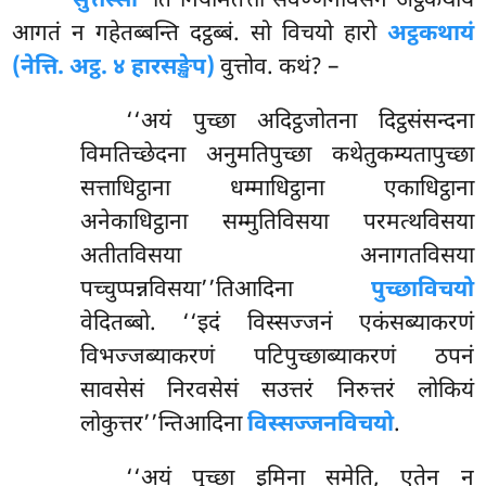
‘‘सुत्तस्सा’’
ति नियमितत्ता संवण्णनावसेन अट्ठकथायं
आगतं न गहेतब्बन्ति दट्ठब्बं. सो विचयो हारो
अट्ठकथायं
(नेत्ति. अट्ठ. ४ हारसङ्खेप)
वुत्तोव. कथं? –
‘‘अयं पुच्छा अदिट्ठजोतना दिट्ठसंसन्दना
विमतिच्छेदना अनुमतिपुच्छा कथेतुकम्यतापुच्छा
सत्ताधिट्ठाना धम्माधिट्ठाना एकाधिट्ठाना
अनेकाधिट्ठाना सम्मुतिविसया परमत्थविसया
अतीतविसया अनागतविसया
पच्चुप्पन्नविसया’’तिआदिना
पुच्छाविचयो
वेदितब्बो. ‘‘इदं विस्सज्जनं एकंसब्याकरणं
विभज्जब्याकरणं पटिपुच्छाब्याकरणं ठपनं
सावसेसं निरवसेसं सउत्तरं
निरुत्तरं लोकियं
लोकुत्तर’’न्तिआदिना
विस्सज्जनविचयो
.
‘‘अयं पुच्छा इमिना समेति, एतेन न