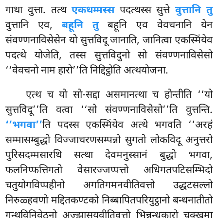
गाथा वुत्ता. तत्थ
एकधम्मस्स
पदत्थस्स सुत्ते
वुत्तानि तु
वुत्तानि एव,
बहूनि तु
बहूनि एव वेवचनानि येन
संवण्णनाविसेसेन यो सुत्तविदू जानाति, जानित्वा एकस्मिंयेव
पदत्थे योजेति, तस्स सुत्तविदुनो सो संवण्णनाविसेसो
‘‘वेवचनो नाम हारो’’ति निद्दिट्ठोति अत्थयोजना.
एत्थ च यो सो-सद्दा असमानत्था च होन्तीति ‘‘यो
सुत्तविदू’’ति वत्वा ‘‘सो संवण्णनाविसेसो’’ति वुत्तन्ति.
‘‘भगवा’’
ति पदस्स
एकस्मिंयेव अत्थे भगवति ‘‘अरहं
सम्मासम्बुद्धो विज्जाचरणसम्पन्नो सुगतो लोकविदू अनुत्तरो
पुरिसदम्मसारथि सत्था देवमनुस्सानं बुद्धो भगवा,
फलनिप्फत्तिगतो वेसारज्जप्पत्तो अधिगतपटिसम्भिदो
चतुयोगविप्पहीनो अगतिगमनवीतिवत्तो उद्धटसल्लो
निरुळ्हवणो मद्दितकण्टको निब्बापितपरियुट्ठानो बन्धनातीतो
गन्थविनिवेठनो अज्झासयवीतिवत्तो भिन्नन्धकारो चक्खुमा