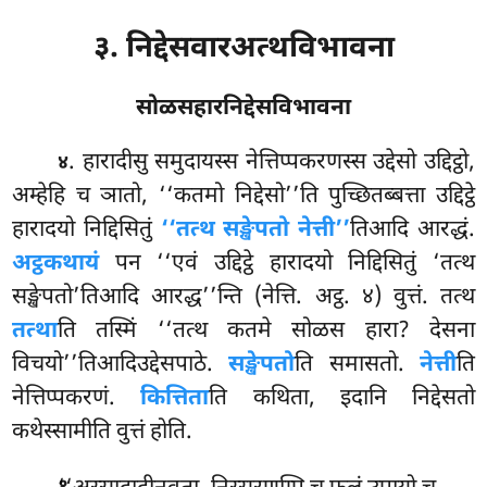
३. निद्देसवारअत्थविभावना
सोळसहारनिद्देसविभावना
. हारादीसु
समुदायस्स नेत्तिप्पकरणस्स उद्देसो उद्दिट्ठो,
४
अम्हेहि च ञातो, ‘‘कतमो निद्देसो’’ति पुच्छितब्बत्ता उद्दिट्ठे
हारादयो निद्दिसितुं
‘‘तत्थ सङ्खेपतो नेत्ती’’
तिआदि आरद्धं.
अट्ठकथायं
पन ‘‘एवं उद्दिट्ठे हारादयो निद्दिसितुं ‘तत्थ
सङ्खेपतो’तिआदि आरद्ध’’न्ति (नेत्ति. अट्ठ. ४) वुत्तं. तत्थ
तत्था
ति तस्मिं ‘‘तत्थ कतमे सोळस हारा? देसना
विचयो’’तिआदिउद्देसपाठे.
सङ्खेपतो
ति समासतो.
नेत्ती
ति
नेत्तिप्पकरणं.
कित्तिता
ति कथिता, इदानि निद्देसतो
कथेस्सामीति वुत्तं होति.
.