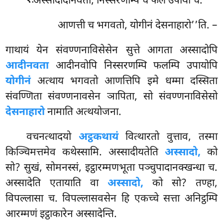
‘‘अस्सादादीनवता, निस्सरणम्पि च फलं उपायो च.
१
आणत्ती च भगवतो, योगीनं देसनाहारो’’ति. –
गाथायं येन संवण्णनाविसेसेन सुत्ते आगता अस्सादोपि
आदीनवता
आदीनवोपि निस्सरणम्पि फलम्पि उपायोपि
योगीनं
अत्थाय भगवतो आणत्तिपि इमे धम्मा दस्सिता
संवण्णिता संवण्णनावसेन ञापिता, सो संवण्णनाविसेसो
देसनाहारो
नामाति अत्थयोजना.
वचनत्थादयो
अट्ठकथायं
वित्थारतो वुत्ताव, तस्मा
किञ्चिमत्तमेव कथेस्सामि. अस्सादीयतेति
अस्सादो,
को
सो? सुखं, सोमनस्सं, इट्ठारम्मणभूता पञ्चुपादानक्खन्धा च.
अस्सादेति एतायाति वा
अस्सादो,
को सो? तण्हा,
विपल्लासा च. विपल्लासवसेन हि एकच्चे सत्ता अनिट्ठम्पि
आरम्मणं इट्ठाकारेन अस्सादेन्ति.