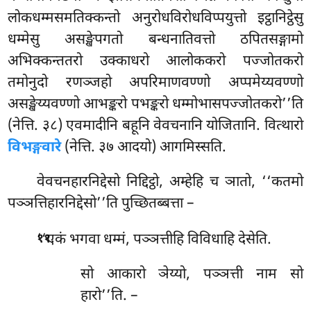
लोकधम्मसमतिक्कन्तो अनुरोधविरोधविप्पयुत्तो इट्ठानिट्ठेसु
धम्मेसु असङ्खेपगतो बन्धनातिवत्तो ठपितसङ्गामो
अभिक्कन्ततरो उक्काधरो आलोककरो पज्जोतकरो
तमोनुदो रणञ्जहो अपरिमाणवण्णो अप्पमेय्यवण्णो
असङ्खेय्यवण्णो आभङ्करो पभङ्करो धम्मोभासपज्जोतकरो’’ति
(नेत्ति. ३८) एवमादीनि बहूनि वेवचनानि योजितानि. वित्थारो
विभङ्गवारे
(नेत्ति. ३७ आदयो) आगमिस्सति.
वेवचनहारनिद्देसो निद्दिट्ठो, अम्हेहि च ञातो, ‘‘कतमो
पञ्ञत्तिहारनिद्देसो’’ति पुच्छितब्बत्ता –
.
‘‘एकं
भगवा धम्मं, पञ्ञत्तीहि विविधाहि देसेति.
११
सो आकारो ञेय्यो, पञ्ञत्ती नाम सो
हारो’’ति. –