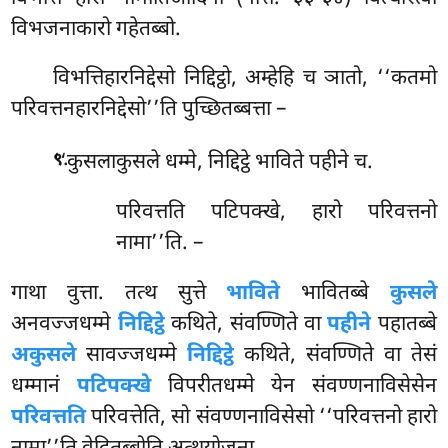
विभजनाकारो गहेतब्बो.
विभत्तिहारनिद्देसो
निद्दिट्ठो, अम्हेहि च ञातो, ‘‘कतमो
परिवत्तनहारनिद्देसो’’ति पुच्छितब्बत्ता –
.
‘‘कुसलाकुसले धम्मे, निद्दिट्ठे भाविते पहीने च.
९
परिवत्तति पटिपक्खे, हारो परिवत्तनो
नामा’’ति. –
गाथा वुत्ता. तत्थ सुत्ते
भाविते
भावितब्बे
कुसले
अनवज्जधम्मे
निद्दिट्ठे
कथिते, संवण्णिते वा
पहीने
पहातब्बे
अकुसले
सावज्जधम्मे
निद्दिट्ठे
कथिते, संवण्णिते वा तेसं
धम्मानं
पटिपक्खे
विपरीतधम्मे येन संवण्णनाविसेसेन
परिवत्तति
परिवत्तेति, सो संवण्णनाविसेसो ‘‘परिवत्तनो हारो