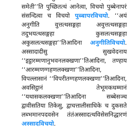
समेती’’ति पुच्छितत्थं आनेत्वा, विचयो पुब्बेनापरं
संसन्दित्वा च विचयो
पुब्बापरविचयो
. ‘‘अयं
अनुगीति वुत्तत्थसङ्गहा अवुत्तत्थसङ्गहा
तदुभयत्थसङ्गहा कुसलत्थसङ्गहा
अकुसलत्थसङ्गहा’’तिआदिना
अनुगीतिविचयो
.
अस्सादादीसु सुखवेदनाय
‘‘इट्ठारम्मणानुभवनलक्खणा’’तिआदिना, तण्हाय
‘‘आरम्मणग्गहणलक्खणा’’तिआदिना,
विपल्लासानं ‘‘विपरीतग्गहणलक्खणा’’तिआदिना,
अवसिट्ठानं तेभूमकधम्मानं
‘‘यथासकलक्खणा’’तिआदिना सब्बेसञ्च
द्वावीसतिया तिकेसु, द्वाचत्तालीसाधिके च दुकसते
लब्भमानपदवसेन तंतंअस्सादत्थविसेसनिद्धारणं
अस्सादविचयो
.