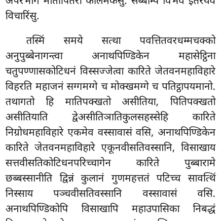
अपरभागे मातापितरो कालमकंसु. सब्बम्पि विभवं इतरेयेव
विचारिंसु.
तस्मिं समये सत्था पवत्तितवरधम्मचक्को
अनुपुब्बेनागन्त्वा अनाथपिण्डिकेन महासेट्ठिना
चतुपण्णासकोटिधनं विस्सज्जेत्वा कारिते जेतवनमहाविहारे
विहरति महाजनं सग्गमग्गे च मोक्खमग्गे च पतिट्ठापयमानो.
तथागतो हि मातिपक्खतो असीतिया, पितिपक्खतो
असीतियाति द्वेअसीतिञातिकुलसहस्सेहि कारिते
निग्रोधमहाविहारे एकमेव वस्सावासं वसि, अनाथपिण्डिकेन
कारिते जेतवनमहाविहारे एकूनवीसतिवस्सानि, विसाखाय
सत्तवीसतिकोटिधनपरिच्चागेन कारिते पुब्बारामे
छब्बस्सानीति द्विन्नं कुलानं गुणमहत्ततं पटिच्च सावत्थिं
निस्साय पञ्चवीसतिवस्सानि वस्सावासं वसि.
अनाथपिण्डिकोपि विसाखापि महाउपासिका निबद्धं