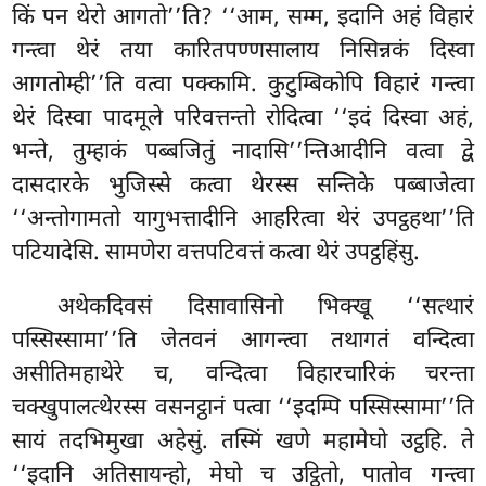
किं पन थेरो आगतो’’ति? ‘‘आम, सम्म, इदानि अहं विहारं
गन्त्वा थेरं तया कारितपण्णसालाय निसिन्नकं दिस्वा
आगतोम्ही’’ति वत्वा पक्कामि. कुटुम्बिकोपि विहारं गन्त्वा
थेरं दिस्वा पादमूले परिवत्तन्तो रोदित्वा ‘‘इदं दिस्वा अहं,
भन्ते, तुम्हाकं पब्बजितुं नादासि’’न्तिआदीनि वत्वा द्वे
दासदारके भुजिस्से कत्वा थेरस्स सन्तिके पब्बाजेत्वा
‘‘अन्तोगामतो यागुभत्तादीनि आहरित्वा थेरं उपट्ठहथा’’ति
पटियादेसि. सामणेरा वत्तपटिवत्तं कत्वा थेरं उपट्ठहिंसु.
अथेकदिवसं दिसावासिनो भिक्खू ‘‘सत्थारं
पस्सिस्सामा’’ति जेतवनं आगन्त्वा तथागतं वन्दित्वा
असीतिमहाथेरे च, वन्दित्वा विहारचारिकं चरन्ता
चक्खुपालत्थेरस्स वसनट्ठानं पत्वा ‘‘इदम्पि पस्सिस्सामा’’ति
सायं
तदभिमुखा अहेसुं. तस्मिं खणे महामेघो उट्ठहि. ते
‘‘इदानि अतिसायन्हो, मेघो च उट्ठितो, पातोव गन्त्वा