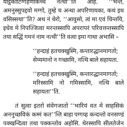
यट्ठिकोटिग्गहणकिच्चं नत्थी’’ति आह. ‘‘भन्ते,
अमनुस्सुपद्दवो मग्गो, तुम्हे च अन्धा अपरिणायका, कथं इध
वसिस्सथा’’ति? अथ नं थेरो, ‘‘आवुसो, त्वं मा एवं चिन्तयि,
इधेव मे निपज्जित्वा मरन्तस्सापि अपरापरं परिवत्तन्तस्सापि
तया सद्धिं गमनं नाम नत्थी’’ति वत्वा इमा गाथा अभासि –
‘‘हन्दाहं
हतचक्खुस्मि, कन्तारद्धानमागतो;
सेय्यमानो न गच्छामि, नत्थि बाले सहायता.
‘‘हन्दाहं
हतचक्खुस्मि, कन्तारद्धानमागतो;
मरिस्सामि नो गमिस्सामि, नत्थि बाले
सहायता’’ति.
तं सुत्वा इतरो संवेगजातो ‘‘भारियं वत मे साहसिकं
अननुच्छविकं कम्मं कत’’न्ति बाहा पग्गय्ह कन्दन्तो वनसण्डं
पक्खन्दित्वा तथा पक्कन्तोव अहोसि. थेरस्सापि सीलतेजेन