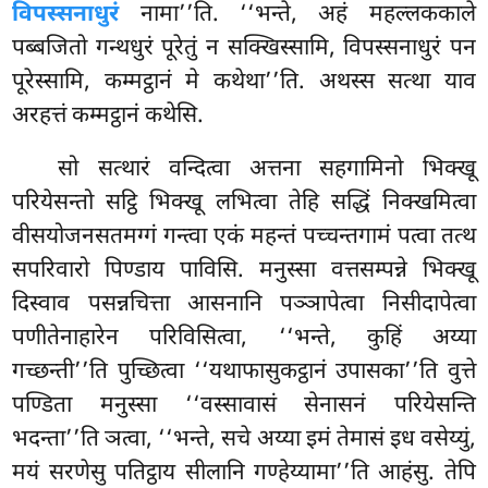
विपस्सनाधुरं
नामा’’ति. ‘‘भन्ते, अहं महल्लककाले
पब्बजितो गन्थधुरं पूरेतुं न सक्खिस्सामि, विपस्सनाधुरं पन
पूरेस्सामि, कम्मट्ठानं मे कथेथा’’ति. अथस्स सत्था याव
अरहत्तं कम्मट्ठानं कथेसि.
सो सत्थारं वन्दित्वा अत्तना सहगामिनो भिक्खू
परियेसन्तो सट्ठि भिक्खू लभित्वा तेहि
सद्धिं निक्खमित्वा
वीसयोजनसतमग्गं गन्त्वा एकं महन्तं पच्चन्तगामं पत्वा तत्थ
सपरिवारो पिण्डाय पाविसि. मनुस्सा वत्तसम्पन्ने भिक्खू
दिस्वाव पसन्नचित्ता आसनानि पञ्ञापेत्वा निसीदापेत्वा
पणीतेनाहारेन परिविसित्वा, ‘‘भन्ते, कुहिं अय्या
गच्छन्ती’’ति पुच्छित्वा ‘‘यथाफासुकट्ठानं उपासका’’ति वुत्ते
पण्डिता मनुस्सा ‘‘वस्सावासं सेनासनं परियेसन्ति
भदन्ता’’ति ञत्वा, ‘‘भन्ते, सचे अय्या इमं तेमासं इध वसेय्युं,
मयं सरणेसु पतिट्ठाय सीलानि गण्हेय्यामा’’ति आहंसु. तेपि