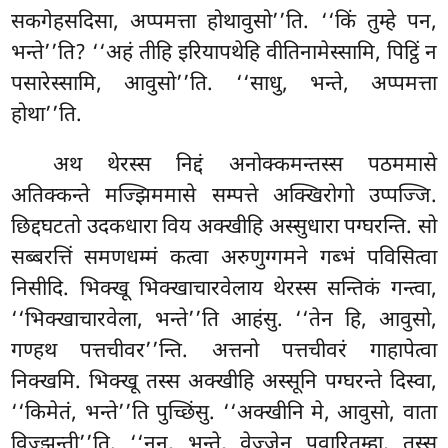
सकगेहसदिसा, अप्पमत्ता होथावुसो’’ति. ‘‘किं तुम्हे पन,
भन्ते’’ति? ‘‘अहं तीहि इरियापथेहि वीतिनामेस्सामि, पिट्ठिं न
पसारेस्सामि, आवुसो’’ति. ‘‘साधु, भन्ते, अप्पमत्ता
होथा’’ति.
अथ थेरस्स निद्दं अनोक्कमन्तस्स पठममासे
अतिक्कन्ते मज्झिममासे सम्पत्ते अक्खिरोगो उप्पज्जि.
छिद्दघटतो उदकधारा विय अक्खीहि अस्सुधारा पग्घरन्ति. सो
सब्बरत्तिं समणधम्मं कत्वा अरुणुग्गमने गब्भं पविसित्वा
निसीदि. भिक्खू भिक्खाचारवेलाय थेरस्स सन्तिकं गन्त्वा,
‘‘भिक्खाचारवेला, भन्ते’’ति आहंसु. ‘‘तेन हि, आवुसो,
गण्हथ पत्तचीवर’’न्ति. अत्तनो पत्तचीवरं गाहापेत्वा
निक्खमि. भिक्खू तस्स अक्खीहि अस्सूनि पग्घरन्ते दिस्वा,
‘‘किमेतं, भन्ते’’ति पुच्छिंसु. ‘‘अक्खीनि मे, आवुसो, वाता
विज्झन्ती’’ति. ‘‘ननु, भन्ते, वेज्जेन पवारितम्हा, तस्स