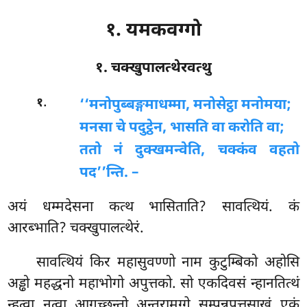
१. यमकवग्गो
१. चक्खुपालत्थेरवत्थु
.
१
‘‘मनोपुब्बङ्गमा
धम्मा, मनोसेट्ठा मनोमया;
मनसा चे पदुट्ठेन, भासति वा करोति वा;
ततो नं दुक्खमन्वेति, चक्कंव वहतो
पद’’न्ति. –
अयं धम्मदेसना कत्थ भासिताति? सावत्थियं. कं
आरब्भाति? चक्खुपालत्थेरं.
सावत्थियं किर महासुवण्णो नाम कुटुम्बिको अहोसि
अड्ढो महद्धनो महाभोगो अपुत्तको. सो एकदिवसं न्हानतित्थं
न्हत्वा नत्वा आगच्छन्तो अन्तरामग्गे सम्पन्नपत्तसाखं एकं