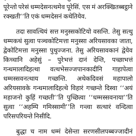
पूरेन्तो परेसं धम्मदेसनत्थमेव पूरेसिं. एस मं अरक्खितब्बट्ठाने
रक्खती’’ति एकं धम्मदेसनं कथेतियेव.
तदा
सावत्थियं सत्त मनुस्सकोटियो वसन्ति. तेसु सत्थु
धम्मकथं सुत्वा पञ्चकोटिमत्ता मनुस्सा अरियसावका जाता,
द्वेकोटिमत्ता मनुस्सा पुथुज्जना. तेसु अरियसावकानं द्वेयेव
किच्चानि अहेसुं – पुरेभत्तं दानं देन्ति, पच्छाभत्तं
गन्धमालादिहत्था वत्थभेसज्जपानकादीनि गाहापेत्वा
धम्मस्सवनत्थाय गच्छन्ति. अथेकदिवसं महापालो
अरियसावके गन्धमालादिहत्थे
विहारं गच्छन्ते दिस्वा ‘‘अयं
महाजनो कुहिं गच्छती’’ति पुच्छित्वा ‘‘धम्मस्सवनाया’’ति
सुत्वा ‘‘अहम्पि गमिस्सामी’’ति गन्त्वा सत्थारं वन्दित्वा
परिसपरियन्ते निसीदि.
बुद्धा च नाम धम्मं देसेन्ता सरणसीलपब्बज्जादीनं