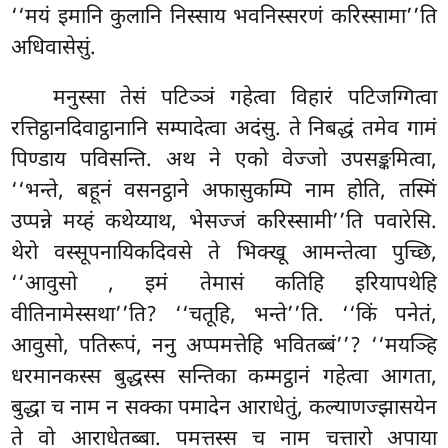
‘‘मयं इमानि कुलानि निस्साय भवनिस्सरणं करिस्सामा’’ति
अधिवासेसुं.
मनुस्सा
तेसं पटिञ्ञं गहेत्वा विहारं पटिजग्गित्वा
रत्तिट्ठानदिवाट्ठानानि सम्पादेत्वा अदंसु. ते निबद्धं तमेव गामं
पिण्डाय पविसन्ति. अथ ने एको वेज्जो उपसङ्कमित्वा,
‘‘भन्ते, बहूनं वसनट्ठाने अफासुकम्पि नाम होति, तस्मिं
उप्पन्ने मय्हं कथेय्याथ, भेसज्जं करिस्सामी’’ति पवारेसि.
थेरो वस्सूपनायिकदिवसे ते भिक्खू आमन्तेत्वा पुच्छि,
‘‘आवुसो
, इमं तेमासं कतिहि इरियापथेहि
वीतिनामेस्सथा’’ति? ‘‘चतूहि, भन्ते’’ति. ‘‘किं पनेतं,
आवुसो, पतिरूपं, ननु अप्पमत्तेहि भवितब्बं’’? ‘‘मयञ्हि
धरमानकस्स बुद्धस्स सन्तिका कम्मट्ठानं गहेत्वा आगता,
बुद्धा च नाम न सक्का पमादेन आराधेतुं, कल्याणज्झासयेन
ते वो आराधेतब्बा. पमत्तस्स च नाम चत्तारो अपाया