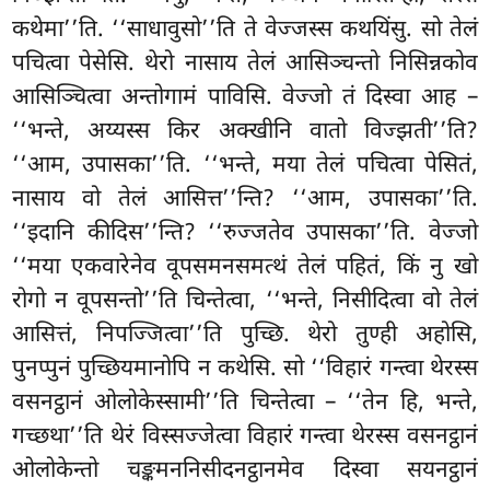
कथेमा’’ति. ‘‘साधावुसो’’ति
ते वेज्जस्स कथयिंसु. सो तेलं
पचित्वा पेसेसि. थेरो नासाय तेलं आसिञ्चन्तो निसिन्नकोव
आसिञ्चित्वा अन्तोगामं पाविसि. वेज्जो तं दिस्वा आह –
‘‘भन्ते, अय्यस्स किर अक्खीनि वातो विज्झती’’ति?
‘‘आम, उपासका’’ति. ‘‘भन्ते, मया तेलं पचित्वा पेसितं,
नासाय वो तेलं आसित्त’’न्ति? ‘‘आम, उपासका’’ति.
‘‘इदानि
कीदिस’’न्ति? ‘‘रुज्जतेव उपासका’’ति. वेज्जो
‘‘मया एकवारेनेव वूपसमनसमत्थं तेलं पहितं, किं नु खो
रोगो न वूपसन्तो’’ति चिन्तेत्वा, ‘‘भन्ते, निसीदित्वा वो तेलं
आसित्तं, निपज्जित्वा’’ति पुच्छि. थेरो तुण्ही अहोसि,
पुनप्पुनं पुच्छियमानोपि न कथेसि. सो ‘‘विहारं गन्त्वा थेरस्स
वसनट्ठानं ओलोकेस्सामी’’ति चिन्तेत्वा – ‘‘तेन हि, भन्ते,
गच्छथा’’ति थेरं विस्सज्जेत्वा विहारं गन्त्वा थेरस्स वसनट्ठानं
ओलोकेन्तो चङ्कमननिसीदनट्ठानमेव दिस्वा सयनट्ठानं