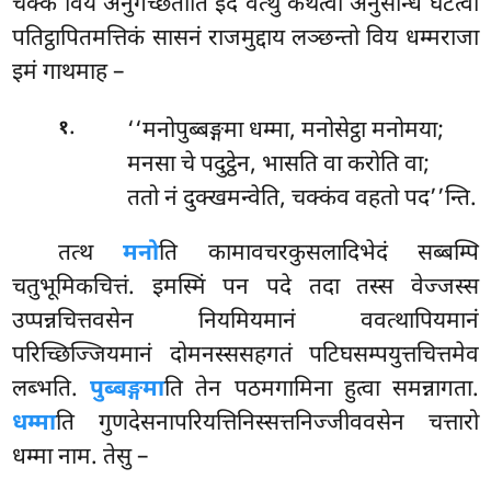
चक्कं विय अनुगच्छतीति इदं वत्थुं कथेत्वा अनुसन्धिं घटेत्वा
पतिट्ठापितमत्तिकं सासनं राजमुद्दाय लञ्छन्तो विय धम्मराजा
इमं गाथमाह –
.
‘‘मनोपुब्बङ्गमा
धम्मा, मनोसेट्ठा मनोमया;
१
मनसा चे पदुट्ठेन, भासति वा करोति वा;
ततो नं दुक्खमन्वेति, चक्कंव वहतो पद’’न्ति.
तत्थ
मनो
ति कामावचरकुसलादिभेदं सब्बम्पि
चतुभूमिकचित्तं. इमस्मिं पन पदे तदा तस्स वेज्जस्स
उप्पन्नचित्तवसेन नियमियमानं ववत्थापियमानं
परिच्छिज्जियमानं दोमनस्ससहगतं पटिघसम्पयुत्तचित्तमेव
लब्भति.
पुब्बङ्गमा
ति तेन पठमगामिना हुत्वा समन्नागता.
धम्मा
ति गुणदेसनापरियत्तिनिस्सत्तनिज्जीववसेन चत्तारो
धम्मा नाम. तेसु –