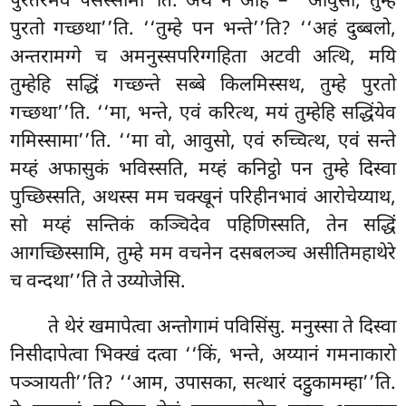
पुरेतरमेव पेसेस्सामी’’ति. अथ ने आह – ‘‘आवुसो, तुम्हे
पुरतो गच्छथा’’ति. ‘‘तुम्हे पन भन्ते’’ति? ‘‘अहं दुब्बलो,
अन्तरामग्गे च अमनुस्सपरिग्गहिता अटवी अत्थि, मयि
तुम्हेहि सद्धिं गच्छन्ते सब्बे किलमिस्सथ, तुम्हे पुरतो
गच्छथा’’ति. ‘‘मा, भन्ते, एवं करित्थ, मयं तुम्हेहि सद्धिंयेव
गमिस्सामा’’ति. ‘‘मा वो, आवुसो, एवं रुच्चित्थ, एवं सन्ते
मय्हं अफासुकं भविस्सति, मय्हं कनिट्ठो पन तुम्हे दिस्वा
पुच्छिस्सति, अथस्स मम चक्खूनं
परिहीनभावं आरोचेय्याथ,
सो मय्हं सन्तिकं कञ्चिदेव पहिणिस्सति, तेन सद्धिं
आगच्छिस्सामि, तुम्हे मम वचनेन दसबलञ्च असीतिमहाथेरे
च वन्दथा’’ति ते उय्योजेसि.
ते थेरं खमापेत्वा अन्तोगामं पविसिंसु. मनुस्सा ते दिस्वा
निसीदापेत्वा भिक्खं दत्वा ‘‘किं, भन्ते, अय्यानं गमनाकारो
पञ्ञायती’’ति? ‘‘आम, उपासका, सत्थारं दट्ठुकामम्हा’’ति.