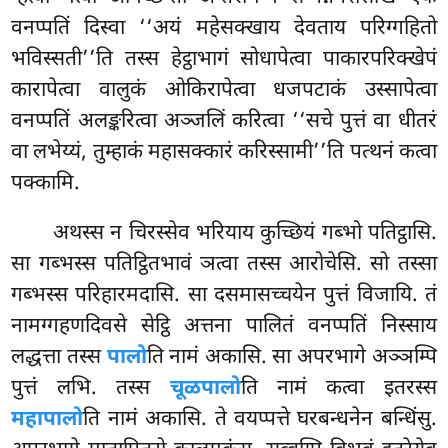
वनप्पतिं दिस्वा ‘‘अयं महेसक्खाय देवताय परिग्गहितो
भविस्सती’’ति तस्स हेट्ठाभागं सोधापेत्वा पाकारपरिक्खेपं
कारापेत्वा वालुकं ओकिरापेत्वा धजपटाकं उस्सापेत्वा
वनप्पतिं अलङ्करित्वा अञ्जलिं करित्वा ‘‘सचे पुत्तं वा धीतरं
वा लभेय्यं, तुम्हाकं महासक्कारं करिस्सामी’’ति पत्थनं कत्वा
पक्कामि.
अथस्स न चिरस्सेव भरियाय कुच्छियं गब्भो पतिट्ठासि.
सा
गब्भस्स पतिट्ठितभावं ञत्वा तस्स आरोचेसि. सो तस्सा
गब्भस्स परिहारमदासि. सा दसमासच्चयेन पुत्तं विजायि. तं
नामग्गहणदिवसे
सेट्ठि अत्तना पालितं वनप्पतिं निस्साय
लद्धत्ता तस्स
पालो
ति नामं अकासि. सा अपरभागे अञ्ञम्पि
पुत्तं लभि. तस्स
चूळपालो
ति नामं कत्वा इतरस्स
महापालो
ति नामं अकासि. ते वयप्पत्ते घरबन्धनेन बन्धिंसु.