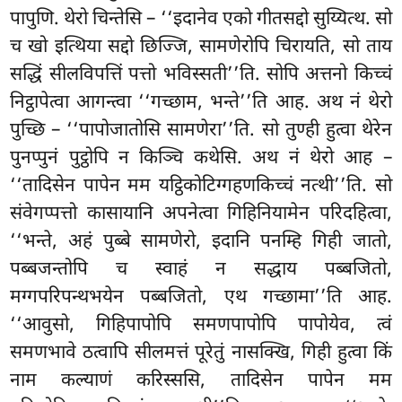
पापुणि. थेरो चिन्तेसि – ‘‘इदानेव एको गीतसद्दो सुय्यित्थ. सो
च खो इत्थिया सद्दो छिज्जि, सामणेरोपि चिरायति, सो ताय
सद्धिं सीलविपत्तिं पत्तो भविस्सती’’ति. सोपि अत्तनो किच्चं
निट्ठापेत्वा आगन्त्वा ‘‘गच्छाम, भन्ते’’ति आह. अथ नं थेरो
पुच्छि – ‘‘पापोजातोसि सामणेरा’’ति. सो तुण्ही हुत्वा थेरेन
पुनप्पुनं पुट्ठोपि न किञ्चि कथेसि. अथ नं थेरो आह –
‘‘तादिसेन पापेन मम यट्ठिकोटिग्गहणकिच्चं नत्थी’’ति. सो
संवेगप्पत्तो कासायानि अपनेत्वा गिहिनियामेन परिदहित्वा,
‘‘भन्ते, अहं पुब्बे सामणेरो, इदानि पनम्हि गिही जातो,
पब्बजन्तोपि च स्वाहं न सद्धाय पब्बजितो,
मग्गपरिपन्थभयेन पब्बजितो, एथ गच्छामा’’ति आह.
‘‘आवुसो, गिहिपापोपि समणपापोपि पापोयेव, त्वं
समणभावे ठत्वापि सीलमत्तं पूरेतुं नासक्खि, गिही हुत्वा किं
नाम कल्याणं करिस्ससि, तादिसेन पापेन मम