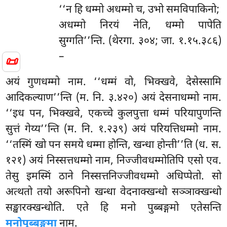
‘‘न हि धम्मो अधम्मो च, उभो समविपाकिनो;
अधम्मो निरयं नेति, धम्मो पापेति
सुग्गति’’न्ति. (थेरगा. ३०४; जा. १.१५.३८६)
–
📜
अयं गुणधम्मो नाम. ‘‘धम्मं वो, भिक्खवे, देसेस्सामि
आदिकल्याण’’न्ति (म. नि. ३.४२०) अयं देसनाधम्मो नाम.
‘‘इध पन, भिक्खवे, एकच्चे कुलपुत्ता धम्मं परियापुणन्ति
सुत्तं गेय्य’’न्ति (म. नि. १.२३९) अयं परियत्तिधम्मो नाम.
‘‘तस्मिं खो पन समये धम्मा होन्ति, खन्धा होन्ती’’ति (ध. स.
१२१) अयं निस्सत्तधम्मो नाम, निज्जीवधम्मोतिपि एसो एव.
तेसु इमस्मिं ठाने निस्सत्तनिज्जीवधम्मो अधिप्पेतो. सो
अत्थतो तयो अरूपिनो खन्धा वेदनाक्खन्धो सञ्ञाक्खन्धो
सङ्खारक्खन्धोति. एते हि मनो पुब्बङ्गमो एतेसन्ति
मनोपुब्बङ्गमा
नाम.