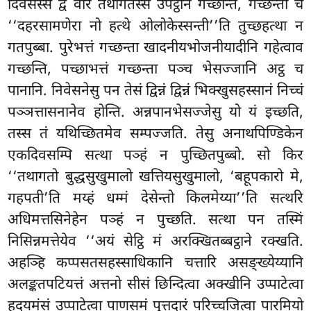
दिवसस्स द्वे वारे तथागतस्स उपट्ठानं गच्छन्ति, गच्छन्ता च
‘‘दहरसामणेरा नो हत्थे ओलोकेस्सन्ती’’ति तुच्छहत्था न
गतपुब्बा. पुरेभत्तं गच्छन्ता खादनीयभोजनीयादीनि
गहेत्वाव
गच्छन्ति, पच्छाभत्तं गच्छन्ता पञ्च भेसज्जानि अट्ठ च
पानानि. निवेसनेसु पन तेसं द्विन्नं द्विन्नं भिक्खुसहस्सानं निच्चं
पञ्ञत्तासनानेव होन्ति. अन्नपानभेसज्जेसु यो यं इच्छति,
तस्स तं यथिच्छितमेव सम्पज्जति. तेसु अनाथपिण्डिकेन
एकदिवसम्पि सत्था पञ्हं न पुच्छितपुब्बो. सो किर
‘‘तथागतो बुद्धसुखुमालो खत्तियसुखुमालो, ‘बहूपकारो मे,
गहपती’ति मय्हं धम्मं देसेन्तो किलमेय्या’’ति सत्थरि
अधिमत्तसिनेहेन पञ्हं न पुच्छति. सत्था पन तस्मिं
निसिन्नमत्तेयेव ‘‘अयं सेट्ठि मं अरक्खितब्बट्ठाने रक्खति.
अहञ्हि कप्पसतसहस्साधिकानि चत्तारि असङ्ख्येय्यानि
अलङ्कतपटियत्तं अत्तनो सीसं छिन्दित्वा अक्खीनि उप्पाटेत्वा
हदयमंसं उप्पाटेत्वा पाणसमं पुत्तदारं परिच्चजित्वा पारमियो