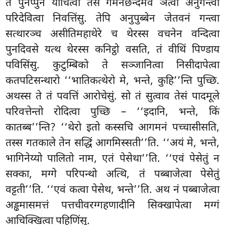
ते पुनप्पुनं याचित्वा तेसं गमनछन्दमेव ञत्वा अनुगन्त्वा
परिदेवित्वा निवत्तिंसु. तेपि अनुपुब्बेन जेतवनं गन्त्वा
सत्थारञ्च असीतिमहाथेरे च थेरस्स वचनेन वन्दित्वा
पुनदिवसे यत्थ थेरस्स कनिट्ठो वसति, तं वीथिं पिण्डाय
पविसिंसु. कुटुम्बिको ते सञ्जानित्वा निसीदापेत्वा
कतपटिसन्थारो ‘‘भातिकत्थेरो मे, भन्ते, कुहि’’न्ति पुच्छि.
अथस्स ते तं पवत्तिं आरोचेसुं. सो तं सुत्वाव तेसं पादमूले
परिवत्तेन्तो रोदित्वा पुच्छि – ‘‘इदानि, भन्ते, किं
कातब्ब’’न्ति? ‘‘थेरो इतो कस्सचि आगमनं पच्चासीसति,
तस्स गतकाले तेन सद्धिं आगमिस्सती’’ति. ‘‘अयं मे, भन्ते,
भागिनेय्यो पालितो नाम, एतं पेसेथा’’ति. ‘‘एवं पेसेतुं न
सक्का, मग्गे परिपन्थो अत्थि, तं पब्बाजेत्वा पेसेतुं
वट्टती’’ति. ‘‘एवं कत्वा पेसेथ, भन्ते’’ति. अथ नं पब्बाजेत्वा
अड्ढमासमत्तं पत्तचीवरग्गहणादीनि सिक्खापेत्वा मग्गं
आचिक्खित्वा पहिणिंसु.