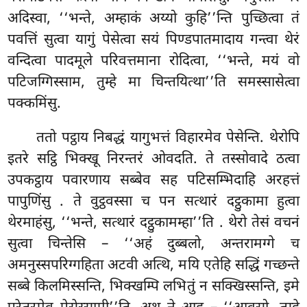
अदिस्वा, ‘‘भन्ते, अम्हाकं अय्यो कुहि’’न्ति पुच्छित्वा तं
पवत्तिं सुत्वा यागुं पेसेत्वा सयं पिण्डपातमादाय गन्त्वा थेरं
वन्दित्वा पादमूले परिवत्तमाना रोदित्वा, ‘‘भन्ते, मयं वो
पटिजग्गिस्साम, तुम्हे मा चिन्तयित्था’’ति समस्सासेत्वा
पक्कमिंसु.
ततो पट्ठाय निबद्धं यागुभत्तं विहारमेव पेसेन्ति. थेरोपि
इतरे सट्ठि भिक्खू निरन्तरं ओवदति. ते तस्सोवादे ठत्वा
उपकट्ठाय पवारणाय सब्बेव सह पटिसम्भिदाहि अरहत्तं
पापुणिंसु
. ते वुट्ठवस्सा च पन सत्थारं दट्ठुकामा हुत्वा
थेरमाहंसु, ‘‘भन्ते, सत्थारं दट्ठुकामम्हा’’ति
. थेरो तेसं वचनं
सुत्वा चिन्तेसि – ‘‘अहं दुब्बलो, अन्तरामग्गे च
अमनुस्सपरिग्गहिता अटवी अत्थि, मयि एतेहि सद्धिं गच्छन्ते
सब्बे किलमिस्सन्ति, भिक्खम्पि लभितुं न सक्खिस्सन्ति, इमे