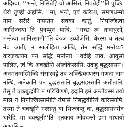
अदिस्वा, ‘‘भन्ते, निसिन्नेहि वो आसित्तं, निपन्नेही’’ति पुच्छि.
थेरो तुण्ही अहोसि. ‘‘मा, भन्ते, एवं करित्थ, समणधम्मो
नाम सरीरं यापेन्तेन सक्का कातुं, निपज्जित्वा
आसिञ्चथा’’ति पुनप्पुनं याचि. ‘‘गच्छ त्वं तावावुसो,
मन्तेत्वा जानिस्सामी’’ति वेज्जं उय्योजेसि. थेरस्स च तत्थ
नेव ञाती, न सालोहिता अत्थि, तेन सद्धिं मन्तेय्य?
करजकायेन पन सद्धिं मन्तेन्तो
‘‘वदेहि ताव, आवुसो
पालित, त्वं किं अक्खीनि ओलोकेस्ससि, उदाहु बुद्धसासनं?
अनमतग्गस्मिञ्हि संसारवट्टे तव अक्खिकाणस्स गणना नाम
नत्थि, अनेकानि पन बुद्धसतानि बुद्धसहस्सानि अतीतानि.
तेसु ते एकबुद्धोपि न परिचिण्णो, इदानि इमं अन्तोवस्सं तयो
मासे न निपज्जिस्सामीति तेमासं निबद्धवीरियं करिस्सामि.
तस्मा ते चक्खूनि नस्सन्तु वा भिज्जन्तु वा, बुद्धसासनमेव
धारेहि, मा चक्खूनी’’ति भूतकायं ओवदन्तो इमा गाथायो