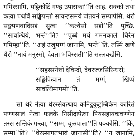
गमिस्सामि, यट्ठिकोटिं गण्ह उपासका’’ति आह. सक्को तथा
कत्वा पथविं सङ्खिपन्तो सायन्हसमये जेतवनं सम्पापेसि. थेरो
सङ्खपणवादिसद्दं सुत्वा ‘‘कत्थेसो सद्दो’’ति पुच्छि.
‘‘सावत्थियं, भन्ते’’ति? ‘‘पुब्बे मयं गमनकाले चिरेन
गमिम्हा’’ति. ‘‘अहं उजुमग्गं जानामि, भन्ते’’ति. तस्मिं खणे
थेरो ‘‘नायं मनुस्सो, देवता भविस्सती’’ति सल्लक्खेसि.
‘‘सहस्सनेत्तो देविन्दो, देवरज्जसिरिन्धरो;
सङ्खिपित्वान तं मग्गं, खिप्पं
सावत्थिमागमी’’ति.
सो थेरं नेत्वा थेरस्सेवत्थाय कनिट्ठकुटुम्बिकेन कारितं
पण्णसालं नेत्वा फलके निसीदापेत्वा पियसहायकवण्णेन
तस्स सन्तिकं गन्त्वा, ‘‘सम्म, चूळपाला’’ति पक्कोसि. ‘‘किं,
सम्मा’’ति? ‘‘थेरस्सागतभावं जानासी’’ति? ‘‘न जानामि,