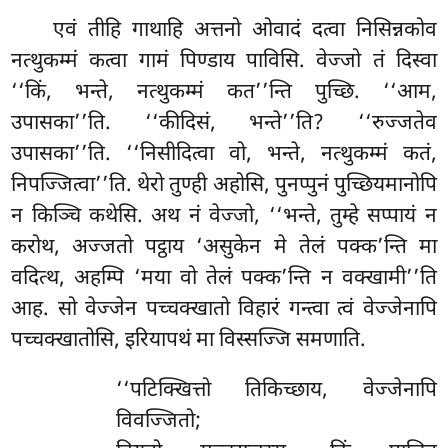
एवं
तीहि गाथाहि अत्तनो ओवादं दत्वा निसिन्नकोव
नत्थुकम्मं कत्वा गामं पिण्डाय पाविसि. वेज्जो तं दिस्वा
‘‘किं, भन्ते, नत्थुकम्मं कत’’न्ति पुच्छि. ‘‘आम,
उपासका’’ति. ‘‘कीदिसं, भन्ते’’ति? ‘‘रुज्जतेव
उपासका’’ति. ‘‘निसीदित्वा वो, भन्ते, नत्थुकम्मं कतं,
निपज्जित्वा’’ति. थेरो तुण्ही अहोसि, पुनप्पुनं पुच्छियमानोपि
न किञ्चि कथेसि. अथ नं वेज्जो, ‘‘भन्ते, तुम्हे सप्पायं न
करोथ, अज्जतो पट्ठाय ‘असुकेन मे तेलं पक्क’न्ति मा
वदित्थ, अहम्पि ‘मया वो तेलं पक्क’न्ति न वक्खामी’’ति
आह. सो वेज्जेन पच्चक्खातो विहारं गन्त्वा त्वं वेज्जेनापि
पच्चक्खातोसि, इरियापथं मा विस्सज्जि समणाति.
‘‘पटिक्खित्तो तिकिच्छाय, वेज्जेनापि
विवज्जितो;