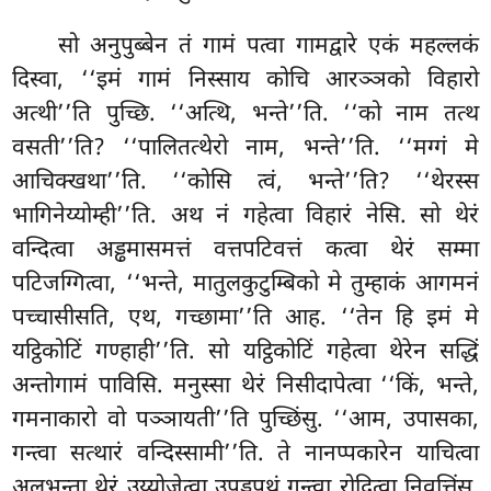
सो अनुपुब्बेन तं गामं पत्वा गामद्वारे एकं महल्लकं
दिस्वा, ‘‘इमं गामं निस्साय कोचि आरञ्ञको विहारो
अत्थी’’ति पुच्छि. ‘‘अत्थि, भन्ते’’ति. ‘‘को नाम तत्थ
वसती’’ति? ‘‘पालितत्थेरो नाम, भन्ते’’ति. ‘‘मग्गं मे
आचिक्खथा’’ति. ‘‘कोसि त्वं, भन्ते’’ति? ‘‘थेरस्स
भागिनेय्योम्ही’’ति. अथ
नं गहेत्वा विहारं
नेसि. सो थेरं
वन्दित्वा अड्ढमासमत्तं वत्तपटिवत्तं कत्वा थेरं सम्मा
पटिजग्गित्वा, ‘‘भन्ते, मातुलकुटुम्बिको मे तुम्हाकं
आगमनं
पच्चासीसति, एथ, गच्छामा’’ति आह. ‘‘तेन हि इमं मे
यट्ठिकोटिं गण्हाही’’ति. सो यट्ठिकोटिं गहेत्वा थेरेन सद्धिं
अन्तोगामं पाविसि. मनुस्सा थेरं निसीदापेत्वा ‘‘किं, भन्ते,
गमनाकारो वो पञ्ञायती’’ति पुच्छिंसु. ‘‘आम, उपासका,
गन्त्वा सत्थारं वन्दिस्सामी’’ति. ते नानप्पकारेन याचित्वा
अलभन्ता थेरं उय्योजेत्वा उपड्ढपथं गन्त्वा रोदित्वा निवत्तिंसु.