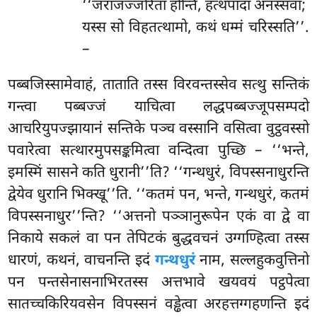
‘‘जराजज्जरिता होन्ति, हत्थपादा अनस्सवा;
यस्स सो विहतत्थामो, कथं धम्मं चरिस्सति’’.
–
पब्बजिस्सामेवाहं, ताताति तस्स विरवन्तस्सेव सत्थु सन्तिकं
गन्त्वा पब्बज्जं याचित्वा लद्धपब्बज्जूपसम्पदो
आचरियुपज्झायानं सन्तिके पञ्च वस्सानि वसित्वा वुट्ठवस्सो
पवारेत्वा सत्थारमुपसङ्कमित्वा वन्दित्वा पुच्छि – ‘‘भन्ते,
इमस्मिं सासने कति धुरानी’’ति? ‘‘गन्थधुरं, विपस्सनाधुरन्ति
द्वेयेव धुरानि भिक्खू’’ति. ‘‘कतमं पन, भन्ते, गन्थधुरं, कतमं
विपस्सनाधुर’’न्ति? ‘‘अत्तनो पञ्ञानुरूपेन एकं वा द्वे वा
निकाये सकलं वा पन तेपिटकं बुद्धवचनं उग्गण्हित्वा तस्स
धारणं, कथनं, वाचनन्ति
इदं
गन्थधुरं
नाम, सल्लहुकवुत्तिनो
पन पन्तसेनासनाभिरतस्स अत्तभावे खयवयं पट्ठपेत्वा
सातच्चकिरियवसेन विपस्सनं वड्ढेत्वा अरहत्तग्गहणन्ति इदं