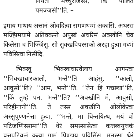
नियतो मच्चुराजस्स, किं पालित
पमज्जसी’’ति. –
इमाय गाथाय अत्तानं ओवदित्वा समणधम्मं अकासि. अथस्स
मज्झिमयामे अतिक्कन्ते अपुब्बं अचरिमं अक्खीनि चेव
किलेसा च भिज्जिंसु. सो सुक्खविपस्सको अरहा हुत्वा गब्भं
पविसित्वा निसीदि.
भिक्खू भिक्खाचारवेलाय आगन्त्वा
‘‘भिक्खाचारकालो, भन्ते’’ति आहंसु. ‘‘कालो,
आवुसो’’ति? ‘‘आम, भन्ते’’ति. ‘‘तेन हि गच्छथा’’ति.
‘‘किं तुम्हे पन, भन्ते’’ति? ‘‘अक्खीनि मे, आवुसो,
परिहीनानी’’ति. ते तस्स अक्खीनि ओलोकेत्वा
अस्सुपुण्णनेत्ता हुत्वा, ‘‘भन्ते, मा चिन्तयित्थ, मयं
वो
पटिजग्गिस्सामा’’ति थेरं समस्सासेत्वा कत्तब्बयुत्तकं
वत्तपटिवत्तं कत्वा गामं पिण्डाय पविसिंसु. मनुस्सा थेरं