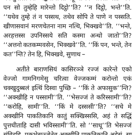
पन सो तुम्हेहि मारेन्तो दिट्ठो’’ति? ‘‘न दिट्ठो, भन्ते’’ति.
‘‘यथेव तुम्हे तं न पस्सथ, तथेव सोपि ते पाणे न पस्सति.
खीणासवानं मरणचेतना नाम नत्थि, भिक्खवे’’ति. ‘‘भन्ते,
अरहत्तस्स उपनिस्सये सति कस्मा अन्धो जातो’’ति?
‘‘अत्तनो कतकम्मवसेन, भिक्खवे’’ति. ‘‘किं पन, भन्ते, तेन
कत’’न्ति? तेन हि, भिक्खवे, सुणाथ –
अतीते बाराणसियं कासिरञ्ञे रज्जं कारेन्ते एको
वेज्जो गामनिगमेसु चरित्वा वेज्जकम्मं करोन्तो एकं
चक्खुदुब्बलं इत्थिं दिस्वा पुच्छि – ‘‘किं ते अफासुक’’न्ति?
‘‘अक्खीहि न पस्सामी’’ति. ‘‘भेसज्जं ते करिस्सामी’’ति?
‘‘करोहि, सामी’’ति. ‘‘किं मे दस्ससी’’ति? ‘‘सचे मे
अक्खीनि पाकतिकानि कातुं सक्खिस्ससि, अहं ते सद्धिं
पुत्तधीताहि दासी भविस्सामी’’ति. सो ‘‘साधू’’ति भेसज्जं