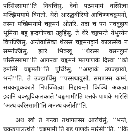
पस्सिस्सामा’’ति निवत्तिंसु. देवो पठमयामं वस्सित्वा
मज्झिमयामे विगतो. थेरो आरद्धवीरियो आचिण्णचङ्कमनो,
तस्मा पच्छिमयामे चङ्कमनं ओतरि. तदा च पन नववुट्ठाय
भूमिया बहू इन्दगोपका
उट्ठहिंसु. ते थेरे चङ्कमन्ते येभुय्येन
विपज्जिंसु. अन्तेवासिका थेरस्स चङ्कमनट्ठानं कालस्सेव न
सम्मज्जिंसु. इतरे भिक्खू ‘‘थेरस्स वसनट्ठानं
पस्सिस्सामा’’ति आगन्त्वा चङ्कमने मतपाणके दिस्वा ‘‘को
इमस्मिं चङ्कमती’’ति पुच्छिंसु. ‘‘अम्हाकं उपज्झायो,
भन्ते’’ति. ते उज्झायिंसु ‘‘पस्सथावुसो, समणस्स कम्मं,
सचक्खुककाले निपज्जित्वा निद्दायन्तो
किञ्चि अकत्वा
इदानि चक्खुविकलकाले ‘चङ्कमामी’ति एत्तके पाणके मारेसि
‘अत्थं करिस्सामी’ति अनत्थं करोती’’ति.
अथ खो ते गन्त्वा तथागतस्स आरोचेसुं, ‘‘भन्ते,
चक्खुपालत्थेरो ‘चङ्कमामी’ति बहू पाणके मारेसी’’ति. ‘‘किं