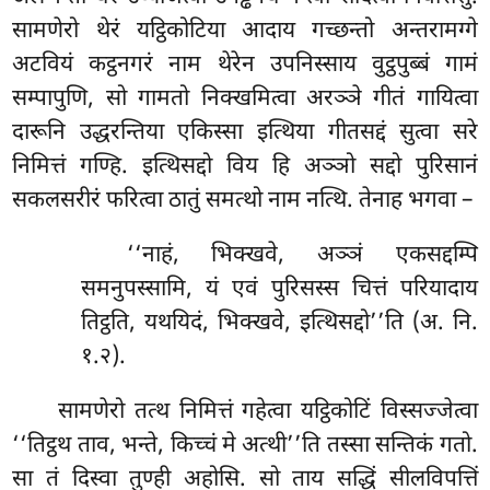
सामणेरो थेरं यट्ठिकोटिया आदाय गच्छन्तो अन्तरामग्गे
अटवियं कट्ठनगरं नाम थेरेन उपनिस्साय वुट्ठपुब्बं गामं
सम्पापुणि, सो गामतो निक्खमित्वा अरञ्ञे गीतं गायित्वा
दारूनि उद्धरन्तिया एकिस्सा इत्थिया गीतसद्दं सुत्वा सरे
निमित्तं गण्हि. इत्थिसद्दो विय हि अञ्ञो सद्दो पुरिसानं
सकलसरीरं फरित्वा ठातुं समत्थो नाम नत्थि. तेनाह भगवा –
‘‘नाहं, भिक्खवे, अञ्ञं एकसद्दम्पि
समनुपस्सामि, यं एवं पुरिसस्स चित्तं परियादाय
तिट्ठति, यथयिदं, भिक्खवे, इत्थिसद्दो’’ति (अ. नि.
१.२).
सामणेरो तत्थ निमित्तं गहेत्वा यट्ठिकोटिं विस्सज्जेत्वा
‘‘तिट्ठथ ताव, भन्ते, किच्चं मे अत्थी’’ति तस्सा सन्तिकं
गतो.
सा तं दिस्वा तुण्ही अहोसि. सो ताय सद्धिं सीलविपत्तिं