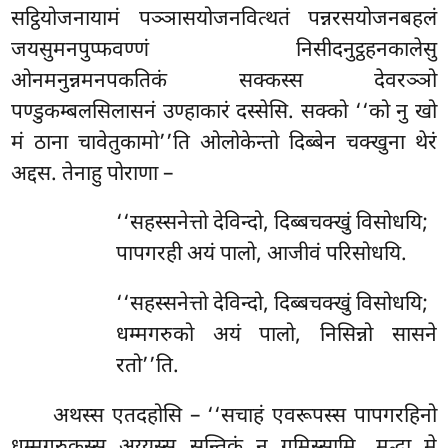
सट्ठियोजनायामं पञ्ञासयोजनवित्थतं पन्नरसयोजनबहलं
जयसुमनपुप्फवण्णं निसीदनुट्ठहनकालेसु
ओनमनुन्नमनपकतिकं सक्कस्स देवरञ्ञो
पण्डुकम्बलसिलासनं उण्हाकारं दस्सेसि. सक्को ‘‘को नु खो
मं ठाना चावेतुकामो’’ति ओलोकेन्तो दिब्बेन चक्खुना थेरं
अद्दस. तेनाहु पोराणा –
‘‘सहस्सनेत्तो देविन्दो, दिब्बचक्खुं विसोधयि;
पापगरही अयं पालो, आजीवं परिसोधयि.
‘‘सहस्सनेत्तो देविन्दो, दिब्बचक्खुं विसोधयि;
धम्मगरुको अयं पालो, निसिन्नो सासने
रतो’’ति.
अथस्स एतदहोसि – ‘‘सचाहं एवरूपस्स पापगरहिनो