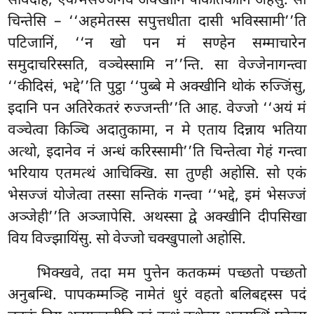
संविदहि, एकभेसज्जेनेव अक्खीनि पाकतिकानि अहेसुं. सा
चिन्तेसि – ‘‘अहमेतस्स सपुत्तधीता दासी भविस्सामी’’ति
पटिजानिं, ‘‘न खो पन मं सण्हेन सम्माचारेन
समुदाचरिस्सति, वञ्चेस्सामि न’’न्ति. सा वेज्जेनागन्त्वा
‘‘कीदिसं, भद्दे’’ति पुट्ठा ‘‘पुब्बे मे अक्खीनि थोकं रुज्जिंसु,
इदानि पन अतिरेकतरं रुज्जन्ती’’ति आह. वेज्जो ‘‘अयं मं
वञ्चेत्वा किञ्चि अदातुकामा, न मे एताय दिन्नाय
भतिया
अत्थो, इदानेव नं अन्धं करिस्सामी’’ति चिन्तेत्वा गेहं गन्त्वा
भरियाय एतमत्थं आचिक्खि. सा तुण्ही अहोसि. सो एकं
भेसज्जं योजेत्वा तस्सा सन्तिकं गन्त्वा ‘‘भद्दे, इमं भेसज्जं
अञ्जेही’’ति अञ्जापेसि. अथस्सा द्वे अक्खीनि दीपसिखा
विय विज्झायिंसु. सो वेज्जो चक्खुपालो अहोसि.
भिक्खवे, तदा मम पुत्तेन कतकम्मं पच्छतो पच्छतो
अनुबन्धि. पापकम्मञ्हि नामेतं धुरं वहतो बलिबद्दस्स पदं