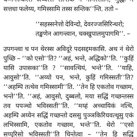
धम्मगरुकस्स अय्यस्स सन्तिकं न गमिस्सामि, मुद्धा मे
सत्तधा फलेय्य, गमिस्सामि तस्स सन्तिक’’न्ति. ततो –
‘‘सहस्सनेत्तो देविन्दो, देवरज्जसिरिन्धरो;
तङ्खणेन आगन्त्वान, चक्खुपालमुपागमि’’. –
उपगन्त्वा
च पन थेरस्स अविदूरे पदसद्दमकासि. अथ नं थेरो
पुच्छि – ‘‘को एसो’’ति? ‘‘अहं, भन्ते, अद्धिको’’ति. ‘‘कुहिं
यासि उपासका’’ति
? ‘‘सावत्थियं, भन्ते’’ति. ‘‘याहि,
आवुसो’’ति. ‘‘अय्यो पन, भन्ते, कुहिं गमिस्सती’’ति?
‘‘अहम्पि तत्थेव गमिस्सामी’’ति. ‘‘तेन हि एकतोव गच्छाम,
भन्ते’’ति. ‘‘अहं, आवुसो, दुब्बलो, मया सद्धिं गच्छन्तस्स
तव पपञ्चो भविस्सती’’ति. ‘‘मय्हं अच्चायिकं नत्थि,
अहम्पि अय्येन
सद्धिं गच्छन्तो दससु पुञ्ञकिरियवत्थूसु एकं
लभिस्सामि, एकतोव गच्छाम, भन्ते’’ति. थेरो ‘‘एसो
सप्पुरिसो भविस्सती’’ति चिन्तेत्वा – ‘‘तेन हि सद्धिं