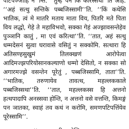
पटिपज्जाहि न’’न्ति. ‘‘तुम्हे पन किं करिस्सथा’’ति आह.
‘‘अहं सत्थु सन्तिके पब्बजिस्सामी’’ति. ‘‘किं कथेसि
भातिक, त्वं मे मातरि मताय माता विय, पितरि मते पिता
विय लद्धो, गेहे ते महाविभवो, सक्का गेहं अज्झावसन्तेहेव
पुञ्ञानि कातुं
, मा एवं करित्था’’ति. ‘‘तात, अहं सत्थु
धम्मदेसनं सुत्वा घरावासे वसितुं न सक्कोमि. सत्थारा हि
अतिसण्हसुखुमं तिलक्खणं आरोपेत्वा
आदिमज्झपरियोसानकल्याणो धम्मो देसितो, न सक्का सो
अगारमज्झे वसन्तेन पूरेतुं
, पब्बजिस्सामि, ताता’’ति.
‘‘भातिक, तरुणायेव तावत्थ, महल्लककाले
पब्बजिस्सथा’’ति. ‘‘तात, महल्लकस्स हि अत्तनो
हत्थपादापि अनस्सवा होन्ति, न अत्तनो वसे वत्तन्ति, किमङ्गं
पन ञातका, स्वाहं तव कथं न करोमि, समणपटिपत्तिंयेव
पूरेस्सामि’’.