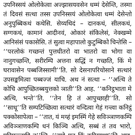
उपनिस्सयं ओलोकेत्वा अज्झासयवसेन धम्मं देसेन्ति, तस्मा
तं दिवसं सत्था तस्स उपनिस्सयं ओलोकेत्वा धम्मं देसेन्तो
अनुपुब्बिकथं कथेसि. सेय्यथिदं – दानकथं, सीलकथं,
सग्गकथं, कामानं आदीनवं, ओकारं संकिलेसं, नेक्खम्मे
आनिसंसं पकासेसि. तं सुत्वा महापालो कुटुम्बिको चिन्तेसि –
‘‘परलोकं गच्छन्तं पुत्तधीतरो वा भातरो वा भोगा वा
नानुगच्छन्ति, सरीरम्पि अत्तना
सद्धिं न गच्छति, किं मे
घरावासेन पब्बजिस्सामी’’ति. सो देसनापरियोसाने सत्थारं
उपसङ्कमित्वा पब्बज्जं याचि. अथ नं सत्था – ‘‘अत्थि ते
कोचि आपुच्छितब्बयुत्तको ञाती’’ति आह. ‘‘कनिट्ठभाता मे
अत्थि, भन्ते’’ति. ‘‘तेन हि तं आपुच्छाही’’ति. सो
‘‘साधू’’ति सम्पटिच्छित्वा सत्थारं वन्दित्वा गेहं गन्त्वा कनिट्ठं
पक्कोसापेत्वा – ‘‘तात, यं मय्हं इमस्मिं गेहे सविञ्ञाणकम्पि
अविञ्ञाणकम्पि धनं किञ्चि अत्थि, सब्बं तं तव भारो,