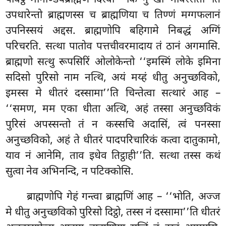
उपधारेन्तो ब्राह्मणस्स च ब्राह्मणिया च तिण्णं मग्गफलानं
उपनिस्सयं अद्दस. ब्राह्मणोपि बहिगामे निबद्धं अग्गिं
परिचरति. सत्था पातोव पत्तचीवरमादाय तं ठानं अगमासि.
ब्राह्मणो सत्थु रूपसिरिं ओलोकेन्तो ‘‘इमस्मिं लोके इमिना
सदिसो पुरिसो नाम नत्थि, अयं मय्हं
धीतु अनुच्छविको,
इमस्स मे धीतरं दस्सामा’’ति चिन्तेत्वा सत्थारं आह –
‘‘समण, मम एका धीता अत्थि, अहं तस्सा अनुच्छविकं
पुरिसं अपस्सन्तो तं न कस्सचि अदासिं, त्वं पनस्सा
अनुच्छविको, अहं ते धीतरं पादपरिचारिकं कत्वा दातुकामो,
याव नं आनेमि, ताव इधेव तिट्ठाही’’ति. सत्था तस्स कथं
सुत्वा नेव अभिनन्दि, न पटिक्कोसि.
ब्राह्मणोपि गेहं गन्त्वा ब्राह्मणिं आह – ‘‘भोति, अज्ज
मे धीतु अनुच्छविको पुरिसो दिट्ठो, तस्स नं दस्सामा’’ति धीतरं