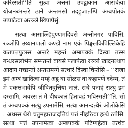
करिस्सती’’ति सुत्वा अत्तनो उपट्ठाकानं आरोचेत्वा
योजनब्भन्तरे ठाने अन्तमसो तदहुजातम्पि अम्बपोतकं
उप्पाटेत्वा अरञ्ञे खिपापेसुं.
सत्था आसाळ्हिपुण्णमदिवसे अन्तोनगरं पाविसि.
रञ्ञोपि उय्यानपालो कण्डो नाम एकं पिङ्गलकिपिल्लिकेहि
कतपत्तपुटस्स अन्तरे महन्तं अम्बपक्कं दिस्वा तस्स
गन्धरसलोभेन सम्पतन्ते वायसे पलापेत्वा रञ्ञो खादनत्थाय
आदाय गच्छन्तो अन्तरामग्गे सत्थारं दिस्वा चिन्तेसि – ‘‘राजा
इमं अम्बं खादित्वा मय्हं अट्ठ वा सोळस वा कहापणे ददेय्य, तं
मे एकत्तभावेपि
जीवितवुत्तिया नालं. सचे पनाहं सत्थु इमं
दस्सामि, अवस्सं तं मे दीघकालं हितावहं भविस्सती’’ति. सो
तं अम्बपक्कं सत्थु उपनामेसि. सत्था आनन्दत्थेरं ओलोकेसि
. अथस्स थेरो चतुमहाराजदत्तियं पत्तं नीहरित्वा हत्थे ठपेसि.
सत्था पत्तं उपनामेत्वा अम्बपक्कं पटिग्गहेत्वा तत्थेव