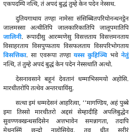
एकपदम्पि
नत्थि, तं अपदं बुद्धं तुम्हे केन पदेन नेस्सथ.
दुतियगाथाय तण्हा नामेसा संसिब्बितपरियोनन्धनट्ठेन
जालमस्सा अत्थीतिपि जालकारिकातिपि जालूपमातिपि
जालिनी
. रूपादीसु आरम्मणेसु विसत्तताय विसत्तमनताय
विसाहरताय विसपुप्फताय विसफलताय विसपरिभोगताय
विसत्तिका
. सा एवरूपा तण्हा
यस्स कुहिञ्चि
भवे
नेतुं
नत्थि, तं तुम्हे अपदं बुद्धं केन पदेन नेस्सथाति अत्थो.
देसनावसाने बहूनं देवतानं धम्माभिसमयो अहोसि.
मारधीतरोपि तत्थेव अन्तरधायिंसु.
सत्था इमं धम्मदेसनं आहरित्वा, ‘‘मागण्डिय, अहं पुब्बे
इमा तिस्सो मारधीतरो अद्दसं सेम्हादीहि अपलिबुद्धेन
सुवण्णक्खन्धसदिसेन अत्तभावेन समन्नागता, तदापि
मेथुनस्मिं छन्दो नाहोसियेव. तव धीतु सरीरं