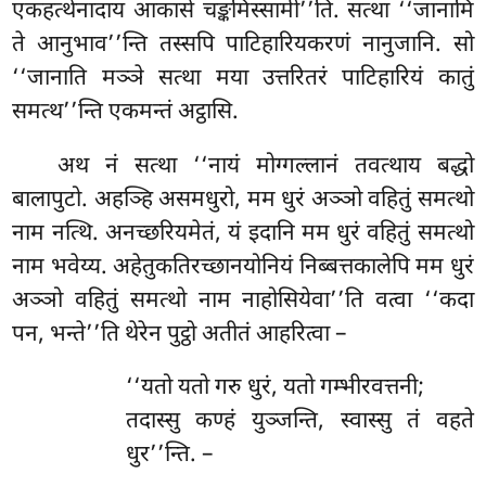
एकहत्थेनादाय आकासे चङ्कमिस्सामी’’ति. सत्था ‘‘जानामि
ते आनुभाव’’न्ति तस्सपि पाटिहारियकरणं नानुजानि. सो
‘‘जानाति मञ्ञे सत्था मया उत्तरितरं पाटिहारियं कातुं
समत्थ’’न्ति एकमन्तं अट्ठासि.
अथ नं सत्था ‘‘नायं मोग्गल्लानं तवत्थाय बद्धो
बालापुटो. अहञ्हि असमधुरो, मम धुरं अञ्ञो वहितुं समत्थो
नाम नत्थि. अनच्छरियमेतं, यं इदानि मम धुरं वहितुं समत्थो
नाम भवेय्य. अहेतुकतिरच्छानयोनियं निब्बत्तकालेपि मम धुरं
अञ्ञो वहितुं समत्थो नाम नाहोसियेवा’’ति वत्वा ‘‘कदा
पन, भन्ते’’ति थेरेन पुट्ठो अतीतं आहरित्वा –
‘‘यतो
यतो गरु धुरं, यतो गम्भीरवत्तनी;
तदास्सु कण्हं युञ्जन्ति, स्वास्सु तं वहते
धुर’’न्ति. –