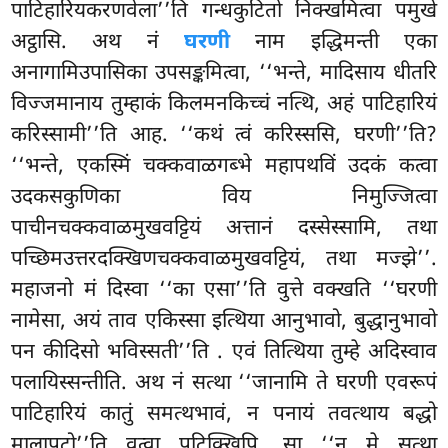
पाटिहारियकरणवेला’’ति गन्धकुटितो निक्खमित्वा पमुखे
अट्ठासि. अथ नं
घरणी
नाम इद्धिमन्ती एका
अनागामिउपासिका उपसङ्कमित्वा, ‘‘भन्ते, मादिसाय धीतरि
विज्जमानाय तुम्हाकं किलमनकिच्चं नत्थि, अहं पाटिहारियं
करिस्सामी’’ति आह. ‘‘कथं त्वं करिस्ससि, घरणी’’ति?
‘‘भन्ते, एकस्मिं चक्कवाळगब्भे महापथविं उदकं कत्वा
उदकसकुणिका विय निमुज्जित्वा
पाचीनचक्कवाळमुखवट्टियं अत्तानं दस्सेस्सामि, तथा
पच्छिमउत्तरदक्खिणचक्कवाळमुखवट्टियं, तथा मज्झे’’.
महाजनो मं दिस्वा ‘‘का एसा’’ति वुत्ते वक्खति ‘‘घरणी
नामेसा, अयं ताव एकिस्सा इत्थिया आनुभावो, बुद्धानुभावो
पन कीदिसो भविस्सती’’ति
. एवं तित्थिया तुम्हे अदिस्वाव
पलायिस्सन्तीति. अथ नं सत्था ‘‘जानामि ते घरणी एवरूपं
पाटिहारियं कातुं समत्थभावं, न पनायं तवत्थाय बद्धो
मालापुटो’’ति वत्वा पटिक्खिपि. सा ‘‘न मे सत्था