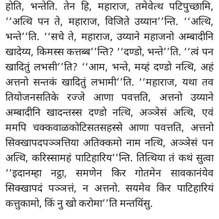
होति, भन्तेति. तेन हि, महाराज, तमेवेत्थ पटिपुच्छामि,
‘‘अत्थि पन ते, महाराज, विजिते उय्यान’’न्ति. ‘‘अत्थि,
भन्ते’’ति. ‘‘सचे ते, महाराज, उय्याने महाजनो अम्बादीनि
खादेय्य, किमस्स कत्तब्ब’’न्ति? ‘‘दण्डो, भन्ते’’ति. ‘‘त्वं पन
खादितुं लभसी’’ति? ‘‘आम, भन्ते, मय्हं दण्डो नत्थि, अहं
अत्तनो सन्तकं खादितुं लभामी’’ति. ‘‘महाराज, यथा तव
तियोजनसतिके रज्जे आणा पवत्तति, अत्तनो उय्याने
अम्बादीनि खादन्तस्स दण्डो नत्थि, अञ्ञेसं अत्थि, एवं
ममपि चक्कवाळकोटिसतसहस्से आणा पवत्तति, अत्तनो
सिक्खापदपञ्ञत्तिया अतिक्कमो नाम नत्थि, अञ्ञेसं पन
अत्थि, करिस्सामहं पाटिहारिय’’न्ति. तित्थिया तं कथं सुत्वा
‘‘इदानम्हा नट्ठा, समणेन किर गोतमेन सावकानंयेव
सिक्खापदं पञ्ञत्तं, न अत्तनो. सयमेव किर पाटिहारियं
कत्तुकामो, किं नु खो करोमा’’ति मन्तयिंसु.