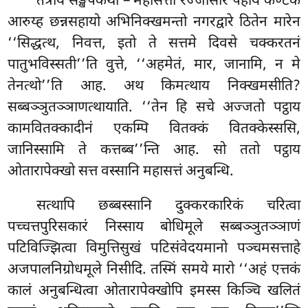
तत्रायं सङ्खेपकथा – महासत्तो रज्जसिरिं पहाय कण्टकं
आरुय्ह छन्नसहायो अभिनिक्खमन्तो नगरद्वारे ठितेन मारेन
‘‘सिद्धत्थ, निवत्त, इतो ते सत्तमे दिवसे चक्करतनं
पातुभविस्सती’’ति वुत्ते, ‘‘अहमेतं, मार, जानामि, न मे
तेनत्थो’’ति आह. अथ किमत्थाय निक्खमसीति?
सब्बञ्ञुतञ्ञाणत्थायाति. ‘‘तेन हि सचे अज्जतो पट्ठाय
कामवितक्कादीनं एकम्पि वितक्कं वितक्केस्ससि,
जानिस्सामि ते कत्तब्ब’’न्ति आह. सो ततो पट्ठाय
ओतारापेक्खो सत्त वस्सानि महासत्तं अनुबन्धि.
सत्थापि छब्बस्सानि दुक्करकारिकं चरित्वा
पच्चत्तपुरिसकारं निस्साय बोधिमूले सब्बञ्ञुतञ्ञाणं
पटिविज्झित्वा विमुत्तिसुखं पटिसंवेदयमानो पञ्चमसत्ताहे
अजपालनिग्रोधमूले निसीदि. तस्मिं समये मारो ‘‘अहं
एत्तकं
कालं अनुबन्धित्वा ओतारापेक्खोपि
इमस्स किञ्चि खलितं