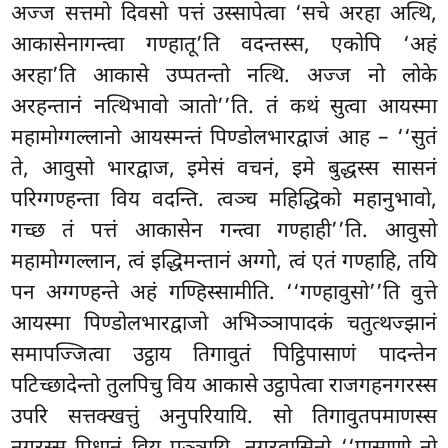
अज्ज सत्तमो दिवसो पत्तं उस्सापेत्वा ‘सचे अरहा अत्थि,
आकासेनागन्त्वा गण्हातू’ति वदन्तस्स, एकोपि ‘अहं
अरहा’ति आकासे उप्पतन्तो नत्थि. अज्ज नो लोके
अरहन्तानं नत्थिभावो ञातो’’ति. तं कथं सुत्वा आयस्मा
महामोग्गल्लानो आयस्मन्तं पिण्डोलभारद्वाजं आह – ‘‘सुतं
ते, आवुसो भारद्वाज, इमेसं वचनं, इमे बुद्धस्स सासनं
परिग्गण्हन्ता विय वदन्ति. त्वञ्च महिद्धिको महानुभावो,
गच्छ तं पत्तं आकासेन गन्त्वा गण्हाही’’ति. आवुसो
महामोग्गल्लान, त्वं इद्धिमन्तानं अग्गो, त्वं एतं गण्हाहि, तयि
पन अग्गण्हन्ते अहं गण्हिस्सामीति. ‘‘गण्हावुसो’’ति वुत्ते
आयस्मा पिण्डोलभारद्वाजो अभिञ्ञापादकं चतुत्थज्झानं
समापज्जित्वा उट्ठाय तिगावुतं पिट्ठिपासाणं पादन्तेन
पटिच्छादेन्तो तुलपिचु विय आकासे उट्ठापेत्वा राजगहनगरस्स
उपरि सत्तक्खत्तुं अनुपरियायि. सो तिगावुतपमाणस्स