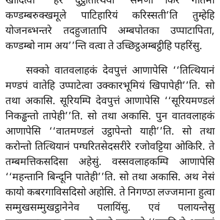
खादित्वा ‘‘हरे दुट्ठतित्थिया ‘समणो किर गोतमो
कण्डम्बरुक्खमूले पाटिहारियं करिस्सती’ति तुम्हेहि
योजनब्भन्तरे तदहुजातापि अम्बपोतका
उप्पाटापिता,
कण्डम्बो नाम अय’’न्ति वत्वा ते उच्छिट्ठअम्बट्ठीहि पहरिंसु.
सक्को वातवलाहकं देवपुत्तं आणापेसि ‘‘तित्थियानं
मण्डपं वातेहि उप्पाटेत्वा उक्कारभूमियं खिपापेही’’ति. सो
तथा अकासि. सूरियम्पि देवपुत्तं आणापेसि ‘‘सूरियमण्डलं
निकड्ढन्तो तापेही’’ति. सो तथा अकासि. पुन वातवलाहकं
आणापेसि ‘‘वातमण्डलं उट्ठापेन्तो याही’’ति. सो तथा
करोन्तो तित्थियानं पग्घरितसेदसरीरे रजोवट्टिया ओकिरि. ते
तम्बमत्तिकसदिसा अहेसुं. वस्सवलाहकम्पि आणापेसि
‘‘महन्तानि बिन्दूनि पातेही’’ति. सो तथा अकासि. अथ नेसं
कायो कबरगाविसदिसो अहोसि. ते निगण्ठा लज्जमाना हुत्वा
सम्मुखसम्मुखट्ठानेनेव पलायिंसु. एवं पलायन्तेसु