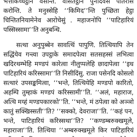
भत्तकिच्चट्ठाने वसन्ति. वसितट्ठाने पुनदिवसे पातरासं
करोन्ति. ते मनुस्सेहि ‘‘किमिद’’न्ति पुच्छिता हेट्ठा
चिन्तितनियामेनेव आरोचेसुं
. महाजनोपि ‘‘पाटिहारियं
पस्सिस्सामा’’ति अनुबन्धि.
सत्था अनुपुब्बेन सावत्थिं पापुणि. तित्थियापि तेन
सद्धिंयेव गन्त्वा उपट्ठाके समादपेत्वा सतसहस्सं लभित्वा
खदिरथम्भेहि मण्डपं कारेत्वा नीलुप्पलेहि छादापेत्वा ‘‘इध
पाटिहारियं करिस्सामा’’ति निसीदिंसु. राजा पसेनदि कोसलो
सत्थारं उपसङ्कमित्वा, ‘‘भन्ते, तित्थियेहि मण्डपो कारितो,
अहम्पि तुम्हाकं मण्डपं करिस्सामी’’ति. ‘‘अलं, महाराज,
अत्थि मय्हं मण्डपकारको’’ति. ‘‘भन्ते, मं ठपेत्वा को अञ्ञो
कातुं सक्खिस्सती’’ति? ‘‘सक्को, देवराजा’’ति. ‘‘कहं पन,
भन्ते, पाटिहारियं करिस्सथा’’ति? ‘‘कण्डम्बरुक्खमूले,
महाराजा’’ति. तित्थिया ‘‘अम्बरुक्खमूले किर पाटिहारियं