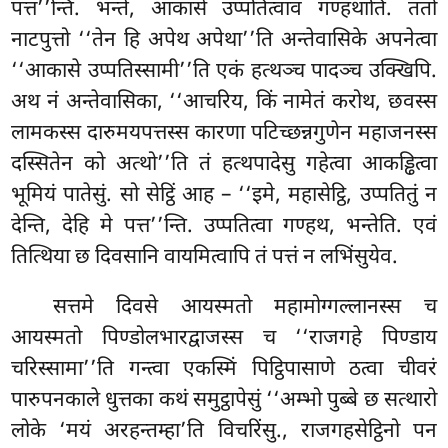
पत्त’’न्ति. भन्ते, आकासे उप्पतित्वाव गण्हथाति. ततो
नाटपुत्तो ‘‘तेन हि अपेथ अपेथा’’ति अन्तेवासिके अपनेत्वा
‘‘आकासे उप्पतिस्सामी’’ति एकं हत्थञ्च पादञ्च उक्खिपि.
अथ नं अन्तेवासिका, ‘‘आचरिय, किं नामेतं करोथ, छवस्स
लामकस्स दारुमयपत्तस्स कारणा पटिच्छन्नगुणेन महाजनस्स
दस्सितेन को अत्थो’’ति तं हत्थपादेसु गहेत्वा आकड्ढित्वा
भूमियं पातेसुं. सो सेट्ठिं आह – ‘‘इमे, महासेट्ठि, उप्पतितुं न
देन्ति, देहि मे पत्त’’न्ति. उप्पतित्वा गण्हथ, भन्तेति. एवं
तित्थिया छ दिवसानि वायमित्वापि तं पत्तं न लभिंसुयेव.
सत्तमे दिवसे आयस्मतो महामोग्गल्लानस्स च
आयस्मतो पिण्डोलभारद्वाजस्स च ‘‘राजगहे पिण्डाय
चरिस्सामा’’ति गन्त्वा एकस्मिं पिट्ठिपासाणे ठत्वा चीवरं
पारुपनकाले
धुत्तका कथं समुट्ठापेसुं ‘‘अम्भो पुब्बे छ सत्थारो
लोके ‘मयं अरहन्तम्हा’ति विचरिंसु., राजगहसेट्ठिनो पन