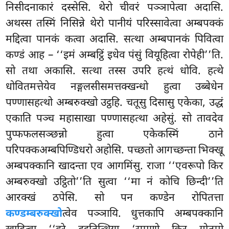
निसीदनाकारं दस्सेसि. थेरो चीवरं पञ्ञापेत्वा अदासि.
अथस्स तस्मिं निसिन्ने थेरो पानीयं परिस्सावेत्वा अम्बपक्कं
मद्दित्वा पानकं कत्वा अदासि. सत्था अम्बपानकं पिवित्वा
कण्डं आह – ‘‘इमं अम्बट्ठिं इधेव पंसुं वियूहित्वा रोपेही’’ति.
सो तथा अकासि. सत्था तस्स उपरि हत्थं धोवि. हत्थे
धोवितमत्तेयेव नङ्गलसीसमत्तक्खन्धो हुत्वा उब्बेधेन
पण्णासहत्थो अम्बरुक्खो उट्ठहि. चतूसु दिसासु एकेका, उद्धं
एकाति पञ्च महासाखा पण्णासहत्था अहेसुं. सो तावदेव
पुप्फफलसञ्छन्नो हुत्वा एकेकस्मिं ठाने
परिपक्कअम्बपिण्डिधरो अहोसि. पच्छतो आगच्छन्ता भिक्खू
अम्बपक्कानि खादन्ता एव आगमिंसु. राजा ‘‘एवरूपो किर
अम्बरुक्खो उट्ठितो’’ति सुत्वा ‘‘मा नं कोचि छिन्दी’’ति
आरक्खं ठपेसि. सो पन कण्डेन रोपितत्ता
कण्डम्बरुक्खो
त्वेव पञ्ञायि. धुत्तकापि अम्बपक्कानि