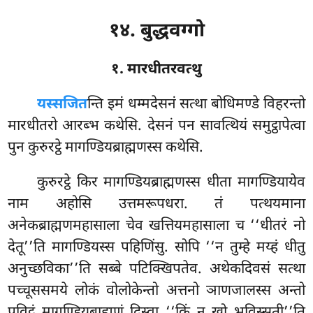
१४. बुद्धवग्गो
१. मारधीतरवत्थु
यस्स
जित
न्ति इमं धम्मदेसनं सत्था बोधिमण्डे विहरन्तो
मारधीतरो आरब्भ कथेसि. देसनं पन सावत्थियं समुट्ठापेत्वा
पुन कुरुरट्ठे मागण्डियब्राह्मणस्स कथेसि.
कुरुरट्ठे किर मागण्डियब्राह्मणस्स धीता मागण्डियायेव
नाम अहोसि उत्तमरूपधरा. तं पत्थयमाना
अनेकब्राह्मणमहासाला चेव खत्तियमहासाला च ‘‘धीतरं नो
देतू’’ति मागण्डियस्स पहिणिंसु. सोपि ‘‘न तुम्हे मय्हं धीतु
अनुच्छविका’’ति सब्बे पटिक्खिपतेव. अथेकदिवसं सत्था
पच्चूससमये लोकं वोलोकेन्तो अत्तनो ञाणजालस्स अन्तो
पविट्ठं मागण्डियब्राह्मणं दिस्वा ‘‘किं नु खो भविस्सती’’ति