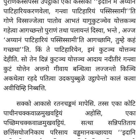
पुराणकस्सपस्स उपट्ठाको एको कस्सको ‘‘इदानि मे अय्यानं
पाटिहारियकरणवेला, गन्त्वा पाटिहारियं पस्सिस्सामी’’ति
गोणे विस्सज्जेत्वा पातोव आभतं यागुकुटञ्चेव योत्तकञ्च
गहेत्वा आगच्छन्तो पुराणं तथा पलायन्तं दिस्वा, भन्ते
, अज्ज
‘अय्यानं पाटिहारियं पस्सिस्सामी’ति आगच्छामि, तुम्हे कहं
गच्छथा’’ति. किं ते पाटिहारियेन, इमं कुटञ्च
योत्तञ्च
देहीति. सो तेन दिन्नं कुटञ्च योत्तञ्च आदाय नदीतीरं गन्त्वा
कुटं योत्तेन अत्तनो गीवाय बन्धित्वा लज्जन्तो किञ्चि
अकथेत्वा रहदे पतित्वा उदकपुब्बुळे उट्ठापेन्तो कालं कत्वा
अवीचिम्हि निब्बत्ति.
सक्को
आकासे रतनचङ्कमं मापेसि. तस्स एका कोटि
पाचीनचक्कवाळमुखवट्टियं अहोसि, एका
पच्छिमचक्कवाळमुखवट्टियं. सत्था सन्निपतिताय
छत्तिंसयोजनिकाय परिसाय वड्ढमानकच्छायाय ‘‘इदानि