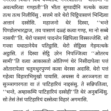
नगरस्स पिधानं विय पञ्ञायि. नगरवासिनो ‘‘पासाणो नो
अवत्थरित्वा गण्हाती’’ति भीता सुप्पादीनि मत्थके कत्वा
तत्थ तत्थ निलीयिंसु
. सत्तमे वारे थेरो पिट्ठिपासाणं भिन्दित्वा
अत्तानं दस्सेसि. महाजनो थेरं दिस्वा, ‘‘भन्ते
पिण्डोलभारद्वाज, तव पासाणं दळ्हं कत्वा गण्ह, मा नो सब्बे
नासयी’’ति. थेरो पासाणं पादन्तेन खिपित्वा विस्सज्जेसि. सो
गन्त्वा यथाठानेयेव पतिट्ठासि. थेरो सेट्ठिस्स गेहमत्थके
अट्ठासि. तं दिस्वा सेट्ठि उरेन निपज्जित्वा ‘‘ओतरथ
सामी’’ति वत्वा आकासतो ओतिण्णं थेरं निसीदापेत्वा पत्तं
ओतारापेत्वा चतुमधुरपुण्णं कत्वा थेरस्स अदासि. थेरो पत्तं
गहेत्वा विहाराभिमुखो पायासि. अथस्स ये अरञ्ञगता वा
सुञ्ञागारगता वा तं पाटिहारियं नाद्दसंसु. ते सन्निपतित्वा,
‘‘भन्ते, अम्हाकम्पि पाटिहारियं दस्सेही’’ति थेरं अनुबन्धिंसु.
सो तेसं तेसं पाटिहारियं दस्सेत्वा विहारं अगमासि.