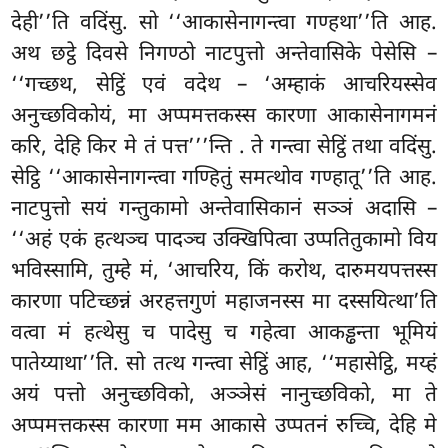
देही’’ति वदिंसु. सो ‘‘आकासेनागन्त्वा गण्हथा’’ति आह.
अथ छट्ठे दिवसे निगण्ठो नाटपुत्तो अन्तेवासिके पेसेसि –
‘‘गच्छथ, सेट्ठिं एवं वदेथ – ‘अम्हाकं आचरियस्सेव
अनुच्छविकोयं, मा अप्पमत्तकस्स कारणा आकासेनागमनं
करि, देहि किर मे तं पत्त’’’न्ति
. ते गन्त्वा सेट्ठिं तथा वदिंसु.
सेट्ठि ‘‘आकासेनागन्त्वा गण्हितुं समत्थोव गण्हातू’’ति आह.
नाटपुत्तो सयं गन्तुकामो अन्तेवासिकानं सञ्ञं अदासि –
‘‘अहं एकं हत्थञ्च पादञ्च उक्खिपित्वा उप्पतितुकामो विय
भविस्सामि, तुम्हे मं, ‘आचरिय, किं करोथ, दारुमयपत्तस्स
कारणा पटिच्छन्नं अरहत्तगुणं महाजनस्स मा दस्सयित्था’ति
वत्वा मं हत्थेसु च पादेसु च गहेत्वा आकड्ढन्ता भूमियं
पातेय्याथा’’ति. सो तत्थ गन्त्वा सेट्ठिं आह, ‘‘महासेट्ठि, मय्हं
अयं पत्तो अनुच्छविको, अञ्ञेसं नानुच्छविको, मा ते
अप्पमत्तकस्स कारणा मम आकासे उप्पतनं
रुच्चि, देहि मे