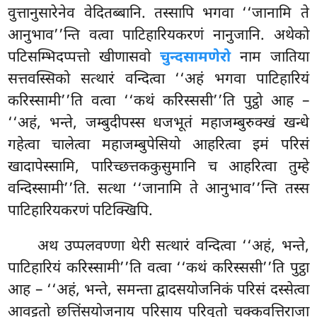
वुत्तानुसारेनेव वेदितब्बानि. तस्सापि भगवा ‘‘जानामि ते
आनुभाव’’न्ति वत्वा पाटिहारियकरणं नानुजानि. अथेको
पटिसम्भिदप्पत्तो खीणासवो
चुन्दसामणेरो
नाम जातिया
सत्तवस्सिको सत्थारं वन्दित्वा ‘‘अहं भगवा पाटिहारियं
करिस्सामी’’ति वत्वा ‘‘कथं करिस्ससी’’ति पुट्ठो आह –
‘‘अहं, भन्ते, जम्बुदीपस्स धजभूतं महाजम्बुरुक्खं खन्धे
गहेत्वा चालेत्वा महाजम्बुपेसियो आहरित्वा इमं परिसं
खादापेस्सामि, पारिच्छत्तककुसुमानि च आहरित्वा तुम्हे
वन्दिस्सामी’’ति. सत्था ‘‘जानामि ते आनुभाव’’न्ति तस्स
पाटिहारियकरणं पटिक्खिपि.
अथ उप्पलवण्णा थेरी सत्थारं वन्दित्वा ‘‘अहं, भन्ते,
पाटिहारियं करिस्सामी’’ति वत्वा ‘‘कथं करिस्ससी’’ति पुट्ठा
आह – ‘‘अहं, भन्ते, समन्ता द्वादसयोजनिकं परिसं दस्सेत्वा
आवट्टतो छत्तिंसयोजनाय परिसाय परिवुतो चक्कवत्तिराजा