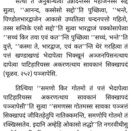
सत्था
तं अनुबन्धित्वा उन्नादेन्तस्स महाजनस्स सद्दं
सुत्वा, ‘‘आनन्द, कस्सेसो सद्दो’’ति पुच्छित्वा, ‘‘भन्ते,
पिण्डोलभारद्वाजेन आकासे उप्पतित्वा चन्दनपत्तो गहितो,
तस्स सन्तिके एसो सद्दो’’ति सुत्वा भारद्वाजं पक्कोसापेत्वा
‘‘सच्चं किर तया एवं कत’’न्ति पुच्छित्वा ‘‘सच्चं, भन्ते’’ति
वुत्ते, ‘‘कस्मा ते, भारद्वाज, एवं कत’’न्ति थेरं गरहित्वा तं
पत्तं खण्डाखण्डं भेदापेत्वा भिक्खूनं अञ्जनपिसनत्थाय
दापेत्वा पाटिहारियस्स अकरणत्थाय सावकानं सिक्खापदं
(चूळव. २५२) पञ्ञापेसि.
तित्थिया
‘‘समणो किर गोतमो तं पत्तं भेदापेत्वा
पाटिहारियस्स अकरणत्थाय सावकानं सिक्खापदं
पञ्ञापेसी’’ति सुत्वा ‘‘समणस्स गोतमस्स सावका पञ्ञत्तं
सिक्खापदं जीवितहेतुपि नातिक्कमन्ति, समणोपि गोतमो तं
रक्खिस्सतेव. इदानि अम्हेहि ओकासो लद्धो’’ति नगरवीथीसु