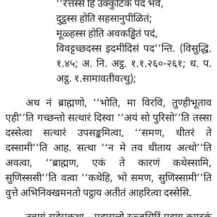
‘‘रत्तस्स
हि उक्कुटिकं पदं भवे,
दुट्ठस्स होति सहसानुपीळितं;
मूळ्हस्स होति अवकड्ढितं पदं,
विवट्टच्छदस्स इदमीदिसं पद’’न्ति. (विसुद्धि.
१.४५; अ. नि. अट्ठ. १.१.२६०-२६१; ध. प.
अट्ठ. १.सामावतीवत्थु);
अथ नं ब्राह्मणो, ‘‘भोति, मा विरवि, तुण्हीभूताव
एही’’ति गच्छन्तो सत्थारं दिस्वा ‘‘अयं सो पुरिसो’’ति तस्सा
दस्सेत्वा सत्थारं उपसङ्कमित्वा, ‘‘समण, धीतरं ते
दस्सामी’’ति आह. सत्था ‘‘न मे तव धीताय अत्थो’’ति
अवत्वा, ‘‘ब्राह्मण, एकं ते कारणं कथेस्सामि,
सुणिस्ससी’’ति वत्वा ‘‘कथेहि, भो समण, सुणिस्सामी’’ति
वुत्ते अभिनिक्खमनतो पट्ठाय अतीतं आहरित्वा दस्सेसि.