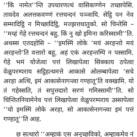
‘‘किं नामेत’’न्ति उपधारणत्थं वासिकण्णेन तच्छापेसि.
तावदेव अलत्तकवण्णं रत्तचन्दनं
पञ्ञायि. सेट्ठि पन नेव
सम्मादिट्ठि न मिच्छादिट्ठि, मज्झत्तधातुको. सो चिन्तेसि –
‘‘मय्हं गेहे रत्तचन्दनं बहु, किं नु खो इमिना करिस्सामी’’ति.
अथस्स एतदहोसि – ‘‘इमस्मिं लोके ‘मयं अरहन्तो मयं
अरहन्तो’ति वत्तारो बहू, अहं एकं अरहन्तम्पि न पस्सामि.
गेहे भमं योजेत्वा पत्तं लिखापेत्वा सिक्काय ठपेत्वा
वेळुपरम्पराय सट्ठिहत्थमत्ते आकासे ओलम्बापेत्वा ‘सचे
अरहा अत्थि, इमं आकासेनागन्त्वा गण्हातू’ति वक्खामि. यो
तं गहेस्सति, तं सपुत्तदारो सरणं गमिस्सामी’’ति. सो
चिन्तितनियामेनेव पत्तं लिखापेत्वा वेळुपरम्पराय उस्सापेत्वा
‘‘यो इमस्मिं लोके अरहा, सो आकासेनागन्त्वा इमं पत्तं
गण्हातू’’ति आह.
छ
सत्थारो ‘‘अम्हाकं एस अनुच्छविको, अम्हाकमेव नं