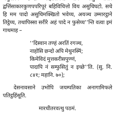
द्वत्तिंसाकारकुणपपरिपूरं बहिविचित्तो विय असुचिघटो. सचे
हि मम पादो असुचिमक्खितो भवेय्य, अयञ्च उम्मारट्ठाने
तिट्ठेय्य, तथापिस्सा सरीरे अहं पादे न फुसेय्य’’न्ति वत्वा इमं
गाथमाह –
‘‘दिस्वान
तण्हं अरतिं रगञ्च,
नाहोसि छन्दो अपि मेथुनस्मिं;
किमेविदं मुत्तकरीसपुण्णं,
पादापि नं सम्फुसितुं न इच्छे’’ति. (सु. नि.
८४१; महानि. ७०);
देसनावसाने उभोपि जयम्पतिका अनागामिफले
पतिट्ठहिंसूति.
मारधीतरवत्थु पठमं.