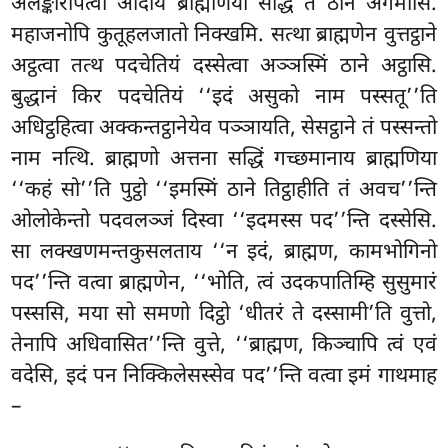
अलङ्कारापेत्वा आदाय ब्राह्मणिया सद्धिं तं ठानं अगमासि.
महाजनोपि कुतूहलजातो निक्खमि. सत्था ब्राह्मणेन वुत्तट्ठाने
अट्ठत्वा तत्थ पदचेतियं दस्सेत्वा अञ्ञस्मिं ठाने अट्ठासि.
बुद्धानं किर पदचेतियं ‘‘इदं असुको नाम पस्सतू’’ति
अधिट्ठहित्वा अक्कन्तट्ठानेयेव पञ्ञायति, सेसट्ठाने तं पस्सन्तो
नाम नत्थि. ब्राह्मणो अत्तना सद्धिं
गच्छमानाय ब्राह्मणिया
‘‘कहं सो’’ति पुट्ठो ‘‘इमस्मिं ठाने तिट्ठाहीति तं अवच’’न्ति
ओलोकेन्तो पदवलञ्जं दिस्वा ‘‘इदमस्स पद’’न्ति दस्सेसि.
सा लक्खणमन्तकुसलताय
‘‘न इदं, ब्राह्मण, कामभोगिनो
पद’’न्ति वत्वा ब्राह्मणेन, ‘‘भोति, त्वं उदकपातिम्हि सुसुमारं
पस्ससि, मया सो समणो दिट्ठो ‘धीतरं ते दस्सामी’ति वुत्तो,
तेनापि अधिवासित’’न्ति वुत्ते, ‘‘ब्राह्मण, किञ्चापि त्वं एवं
वदेसि, इदं पन निक्किलेसस्सेव पद’’न्ति वत्वा इमं गाथमाह
–