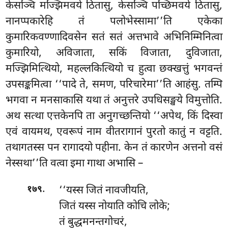
केसञ्चि मज्झिमवये ठितासु, केसञ्चि पच्छिमवये ठितासु,
नानप्पकारेहि तं पलोभेस्सामा’’ति एकेका
कुमारिकवण्णादिवसेन सतं सतं अत्तभावे अभिनिम्मिनित्वा
कुमारियो, अविजाता, सकिं विजाता, दुविजाता,
मज्झिमित्थियो, महल्लकित्थियो च हुत्वा छक्खत्तुं भगवन्तं
उपसङ्कमित्वा ‘‘पादे ते, समण, परिचारेमा’’ति आहंसु. तम्पि
भगवा न मनसाकासि यथा तं अनुत्तरे उपधिसङ्खये विमुत्तोति.
अथ सत्था
एत्तकेनपि ता अनुगच्छन्तियो ‘‘अपेथ, किं दिस्वा
एवं वायमथ, एवरूपं नाम वीतरागानं पुरतो कातुं न वट्टति.
तथागतस्स पन रागादयो पहीना. केन तं कारणेन अत्तनो वसं
नेस्सथा’’ति वत्वा इमा गाथा अभासि –
.
‘‘यस्स जितं नावजीयति,
१७९
जितं यस्स नोयाति कोचि लोके;
तं बुद्धमनन्तगोचरं,