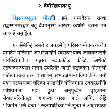
२. देवोरोहणवत्थु
ये
झानपसुता धीरा
ति इमं धम्मदेसनं सत्था
सङ्कस्सनगरद्वारे बहू देवमनुस्से आरब्भ कथेसि. देसना पन
राजगहे समुट्ठिता.
एकस्मिञ्हि समये राजगहसेट्ठि परिस्सयमोचनत्थञ्चेव
पमादेन गलितानं आभरणादीनं रक्खणत्थञ्च जालकरण्डकं
परिक्खिपापेत्वा गङ्गाय उदककीळं कीळि. अथेको
रत्तचन्दनरुक्खो गङ्गाय उपरितीरे जातो गङ्गोदकेन धोतमूलो
पतित्वा तत्थ तत्थ पासाणेसु संभज्जमानो विप्पकिरि. ततो
एका घटप्पमाणा घटिका पासाणेहि घंसियमाना उदकऊमीहि
पोथियमाना मट्ठा हुत्वा अनुपुब्बेन वुय्हमाना
सेवालपरियोनद्धा आगन्त्वा तस्स जाले लग्गि. सेट्ठि
‘‘किमेत’’न्ति वत्वा ‘‘रुक्खघटिका’’ति सुत्वा तं आहरापेत्वा