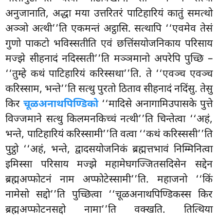
अनुजानाति, अद्धा मया उत्तरितरं पाटिहारियं कातुं समत्थो
अञ्ञो अत्थी’’ति एकमन्तं अट्ठासि. सत्थापि ‘‘एवमेव तेसं
गुणो पाकटो भविस्सतीति एवं छत्तिंसयोजनिकाय परिसाय
मज्झे सीहनादं नदिस्सती’’ति मञ्ञमानो अपरेपि पुच्छि –
‘‘तुम्हे कथं पाटिहारियं करिस्सथा’’ति. ते ‘‘एवञ्च एवञ्च
करिस्साम, भन्ते’’ति सत्थु पुरतो ठिताव सीहनादं नदिंसु. तेसु
किर
चूळअनाथपिण्डिको
‘‘मादिसे अनागामिउपासके पुत्ते
विज्जमाने सत्थु किलमनकिच्चं नत्थी’’ति चिन्तेत्वा ‘‘अहं,
भन्ते, पाटिहारियं करिस्सामी’’ति वत्वा ‘‘कथं करिस्ससी’’ति
पुट्ठो ‘‘अहं, भन्ते, द्वादसयोजनिकं ब्रह्मत्तभावं निम्मिनित्वा
इमिस्सा परिसाय मज्झे महामेघगज्जितसदिसेन सद्देन
ब्रह्मअप्फोटनं नाम अप्फोटेस्सामी’’ति. महाजनो ‘‘किं
नामेसो सद्दो’’ति पुच्छित्वा ‘‘चूळअनाथपिण्डिकस्स किर
ब्रह्मअप्फोटनसद्दो नामा’’ति वक्खति. तित्थिया