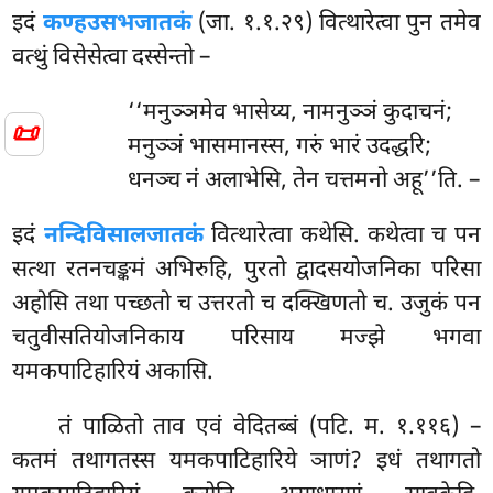
इदं
कण्हउसभजातकं
(जा. १.१.२९) वित्थारेत्वा पुन तमेव
वत्थुं विसेसेत्वा दस्सेन्तो –
‘‘मनुञ्ञमेव भासेय्य, नामनुञ्ञं कुदाचनं;
📜
मनुञ्ञं भासमानस्स, गरुं भारं उदद्धरि;
धनञ्च नं अलाभेसि, तेन चत्तमनो अहू’’ति. –
इदं
नन्दिविसालजातकं
वित्थारेत्वा कथेसि. कथेत्वा च पन
सत्था रतनचङ्कमं अभिरुहि, पुरतो द्वादसयोजनिका परिसा
अहोसि तथा पच्छतो च उत्तरतो च दक्खिणतो च. उजुकं पन
चतुवीसतियोजनिकाय परिसाय मज्झे भगवा
यमकपाटिहारियं अकासि.
तं पाळितो ताव एवं वेदितब्बं (पटि. म. १.११६) –
कतमं तथागतस्स यमकपाटिहारिये ञाणं? इधं तथागतो