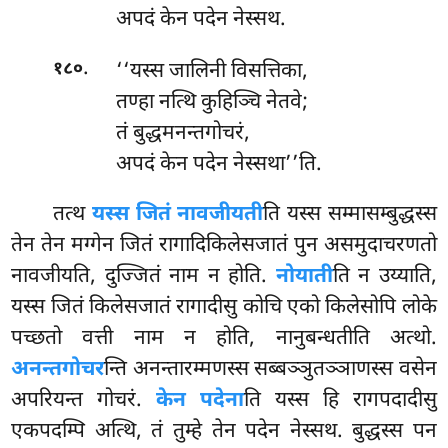
अपदं केन पदेन नेस्सथ.
.
‘‘यस्स
जालिनी विसत्तिका,
१८०
तण्हा नत्थि कुहिञ्चि नेतवे;
तं बुद्धमनन्तगोचरं,
अपदं केन पदेन नेस्सथा’’ति.
तत्थ
यस्स जितं नावजीयती
ति यस्स सम्मासम्बुद्धस्स
तेन तेन मग्गेन जितं रागादिकिलेसजातं पुन असमुदाचरणतो
नावजीयति, दुज्जितं नाम न होति.
नोयाती
ति न उय्याति,
यस्स जितं किलेसजातं रागादीसु कोचि एको किलेसोपि लोके
पच्छतो वत्ती नाम
न होति, नानुबन्धतीति अत्थो.
अनन्तगोचर
न्ति अनन्तारम्मणस्स सब्बञ्ञुतञ्ञाणस्स वसेन
अपरियन्त गोचरं.
केन पदेना
ति यस्स हि रागपदादीसु
एकपदम्पि अत्थि, तं तुम्हे तेन पदेन नेस्सथ. बुद्धस्स पन