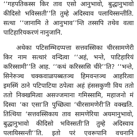
‘‘गहपतिकस्स किर ताव एसो आनुभावो, बुद्धानुभावो
कीदिसो भविस्सती’’ति तुम्हे अदिस्वाव पलायिस्सन्तीति.
सत्था ‘‘जानामि ते आनुभाव’’न्ति तस्सपि तथेव वत्वा
पाटिहारियकरणं नानुजानि.
अथेका पटिसम्भिदप्पत्ता सत्तवस्सिका
चीरसामणेरी
किर नाम सत्थारं वन्दित्वा ‘‘अहं, भन्ते, पाटिहारियं
करिस्सामी’’ति आह. ‘‘कथं करिस्ससि चीरे’’ति? ‘‘भन्ते,
सिनेरुञ्च चक्कवाळपब्बतञ्च हिमवन्तञ्च आहरित्वा
इमस्मिं ठाने पटिपाटिया ठपेत्वा अहं हंससकुणी विय ततो
ततो निक्खमित्वा असज्जमाना गमिस्सामि, महाजनो मं
दिस्वा ‘का एसा’ति पुच्छित्वा ‘चीरसामणेरी’ति वक्खति.
तित्थिया ‘सत्तवस्सिकाय ताव सामणेरिया
अयमानुभावो,
बुद्धानुभावो कीदिसो भविस्सती’ति तुम्हे अदिस्वाव
पलायिस्सन्ती’’ति. इतो परं एवरूपानि वचनानि