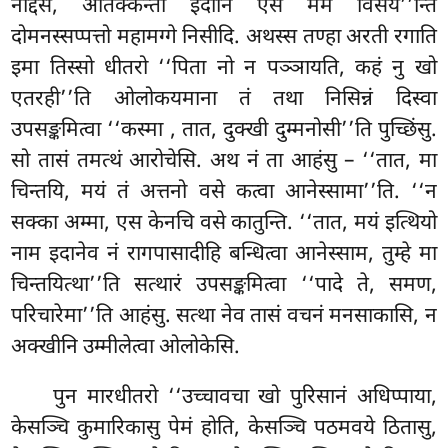
नाद्दसं, अतिक्कन्तो इदानि एस मम विसय’’न्ति
दोमनस्सप्पत्तो महामग्गे निसीदि. अथस्स तण्हा अरती रगाति
इमा तिस्सो धीतरो ‘‘पिता नो न पञ्ञायति, कहं नु खो
एतरही’’ति ओलोकयमाना तं तथा निसिन्नं दिस्वा
उपसङ्कमित्वा ‘‘कस्मा
, तात, दुक्खी दुम्मनोसी’’ति पुच्छिंसु.
सो तासं तमत्थं आरोचेसि. अथ नं ता आहंसु – ‘‘तात, मा
चिन्तयि, मयं तं अत्तनो वसे कत्वा आनेस्सामा’’ति. ‘‘न
सक्का अम्मा, एस केनचि वसे कातुन्ति. ‘‘तात, मयं इत्थियो
नाम इदानेव नं रागपासादीहि बन्धित्वा आनेस्साम, तुम्हे मा
चिन्तयित्था’’ति सत्थारं उपसङ्कमित्वा ‘‘पादे ते, समण,
परिचारेमा’’ति आहंसु. सत्था नेव तासं वचनं मनसाकासि, न
अक्खीनि उम्मीलेत्वा ओलोकेसि.
पुन मारधीतरो ‘‘उच्चावचा खो पुरिसानं अधिप्पाया,
केसञ्चि कुमारिकासु पेमं होति, केसञ्चि पठमवये ठितासु,