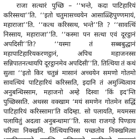
राजा सत्थारं पुच्छि – ‘‘भन्ते, कदा पाटिहारियं
करिस्सथा’’ति. ‘‘इतो चतुमासच्चयेन आसाळ्हिपुण्णमायं,
महाराजा’’ति. ‘‘कत्थ करिस्सथ, भन्ते’’ति
? ‘‘सावत्थिं
निस्साय, महाराजा’’ति. ‘‘कस्मा पन सत्था एवं दूरट्ठानं
अपदिसी’’ति? ‘‘यस्मा तं सब्बबुद्धानं
महापाटिहारियकरणट्ठानं, अपिच महाजनस्स
सन्निपातनत्थायपि दूरट्ठानमेव अपदिसी’’ति. तित्थिया तं कथं
सुत्वा ‘‘इतो किर चतुन्नं मासानं अच्चयेन समणो गोतमो
सावत्थियं पाटिहारियं करिस्सति, इदानि तं अमुञ्चित्वाव
अनुबन्धिस्साम, महाजनो अम्हे दिस्वा ‘किं इद’न्ति
पुच्छिस्सति. अथस्स वक्खाम ‘मयं समणेन गोतमेन सद्धिं
पाटिहारियं करिस्सामा’ति वदिम्हा. सो पलायति, मयमस्स
पलायितुं अदत्वा अनुबन्धामा’’ति. सत्था राजगहे पिण्डाय
चरित्वा निक्खमि. तित्थियापिस्स पच्छतोव निक्खमित्वा