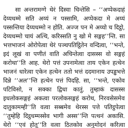
सा अन्तरामग्गे थेरं दिस्वा चिन्तेसि – ‘‘अप्पेकदाहं
देय्यधम्मे सति
अय्यं न पस्सामि, अप्पेकदा मे अय्यं
पस्सन्तिया देय्यधम्मो न होति. अज्ज पन मे अय्यो च दिट्ठो,
देय्यधम्मो चायं अत्थि, करिस्सति नु खो मे सङ्गह’’न्ति. सा
भत्तभाजनं ओरोपेत्वा थेरं पञ्चपतिट्ठितेन वन्दित्वा, ‘‘भन्ते,
इदं लूखं वा पणीतं वाति अचिन्तेत्वा दासस्स वो सङ्गहं
करोथा’’ति आह. थेरो पत्तं उपनामेत्वा ताय एकेन हत्थेन
भाजनं धारेत्वा एकेन हत्थेन ततो भत्तं ददमानाय उपड्ढभत्ते
दिन्ने ‘‘अल’’न्ति हत्थेन पत्तं पिदहि. सा, ‘‘भन्ते, एकोव
पटिविसो, न सक्का द्विधा कातुं. तुम्हाकं दासस्स
इधलोकसङ्गहं अकत्वा परलोकसङ्गहं करोथ, निरवसेसमेव
दातुकामम्ही’’ति वत्वा सब्बमेव थेरस्स पत्ते पतिट्ठपेत्वा
‘‘तुम्हेहि दिट्ठधम्मस्सेव भागी अस्स’’न्ति पत्थनं अकासि.
थेरो ‘‘एवं होतू’’ति वत्वा ठितकोव अनुमोदनं करित्वा