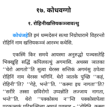
१७. कोधवग्गो
१. रोहिनीखत्तियकञ्ञावत्थु
कोधं
जहे
ति इमं धम्मदेसनं सत्था निग्रोधारामे विहरन्तो
रोहिनिं नाम खत्तियकञ्ञं आरब्भ कथेसि.
एकस्मिं किर समये आयस्मा अनुरुद्धो पञ्चसतेहि
भिक्खूहि सद्धिं कपिलवत्थुं अगमासि. अथस्स ञातका
‘‘थेरो आगतो’’ति सुत्वा थेरस्स सन्तिकं अगमंसु ठपेत्वा
रोहिनिं नाम थेरस्स भगिनिं. थेरो ञातके पुच्छि ‘‘कहं,
रोहिनी’’ति? ‘‘गेहे, भन्ते’’ति. ‘‘कस्मा इध नागता’’ति?
‘‘सरीरे तस्सा छविरोगो उप्पन्नोति लज्जाय नागता,
भन्ते’’ति. थेरो ‘‘पक्कोसथ न’’न्ति पक्कोसापेत्वा
पटकञ्चुकं पटिमुञ्चित्वा आगतं एवमाह – ‘‘रोहिनि, कस्मा