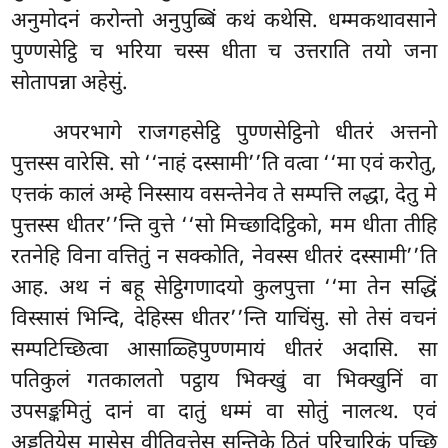
अनुमोदनं करोन्तो अनुपुब्बिं कथं कथेसि. धम्मकथावसाने
पुण्णसेट्ठि च भरिया चस्स धीता च उत्तराति तयो जना
सोतापन्ना अहेसुं.
अपरभागे
राजगहसेट्ठि पुण्णसेट्ठिनो धीतरं अत्तनो
पुत्तस्स वारेसि. सो ‘‘नाहं दस्सामी’’ति वत्वा ‘‘मा एवं करोतु,
एत्तकं कालं अम्हे निस्साय वसन्तेनेव
ते सम्पत्ति लद्धा, देतु मे
पुत्तस्स धीतर’’न्ति वुत्ते ‘‘सो मिच्छादिट्ठिको, मम धीता तीहि
रतनेहि विना वत्तितुं न सक्कोति, नेवस्स धीतरं दस्सामी’’ति
आह. अथ नं बहू सेट्ठिगणादयो कुलपुत्ता ‘‘मा तेन सद्धिं
विस्सासं भिन्दि, देहिस्स धीतर’’न्ति याचिंसु. सो तेसं वचनं
सम्पटिच्छित्वा आसाळ्हिपुण्णमायं धीतरं अदासि. सा
पतिकुलं गतकालतो पट्ठाय भिक्खुं वा भिक्खुनिं वा
उपसङ्कमितुं दानं वा दातुं धम्मं वा सोतुं नालत्थ. एवं
अड्ढतियेसु मासेसु वीतिवत्तेसु सन्तिके ठितं परिचारिकं पुच्छि