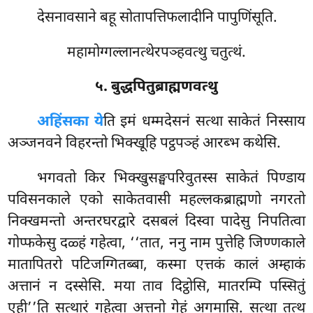
देसनावसाने बहू सोतापत्तिफलादीनि पापुणिंसूति.
महामोग्गल्लानत्थेरपञ्हवत्थु चतुत्थं.
५. बुद्धपितुब्राह्मणवत्थु
अहिंसका ये
ति इमं धम्मदेसनं सत्था साकेतं निस्साय
अञ्जनवने विहरन्तो भिक्खूहि पट्ठपञ्हं आरब्भ कथेसि.
भगवतो किर भिक्खुसङ्घपरिवुतस्स साकेतं पिण्डाय
पविसनकाले एको साकेतवासी महल्लकब्राह्मणो नगरतो
निक्खमन्तो अन्तरघरद्वारे दसबलं दिस्वा पादेसु निपतित्वा
गोप्फकेसु दळ्हं गहेत्वा, ‘‘तात, ननु नाम पुत्तेहि जिण्णकाले
मातापितरो पटिजग्गितब्बा, कस्मा एत्तकं कालं अम्हाकं
अत्तानं न दस्सेसि. मया ताव दिट्ठोसि, मातरम्पि पस्सितुं
एही’’ति सत्थारं गहेत्वा अत्तनो गेहं अगमासि. सत्था तत्थ