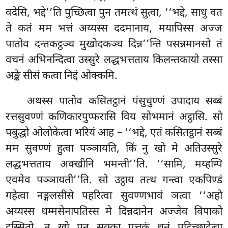
वदेसि, भद्दे’’ति पुच्छित्वा पुन तमत्थं सुत्वा, ‘‘भद्दे, साधु वत
ते कतं मम भत्तं अय्यस्स ददमानाय, मयापिस्स अज्ज
पातोव दन्तकट्ठञ्च मुखोदकञ्च दिन्न’’न्ति पसन्नमानसो तं
वचनं अभिनन्दित्वा उस्सुरे लद्धभत्तताय किलन्तकायो तस्सा
अङ्के सीसं कत्वा निद्दं ओक्कमि.
अथस्स
पातोव कसितट्ठानं पंसुचुण्णं उपादाय सब्बं
रत्तसुवण्णं कणिकारपुप्फरासि विय सोभमानं अट्ठासि. सो
पबुद्धो ओलोकेत्वा भरियं आह – ‘‘भद्दे, एतं कसितट्ठानं सब्बं
मम सुवण्णं हुत्वा पञ्ञायति, किं नु खो मे अतिउस्सुरे
लद्धभत्तताय अक्खीनि भमन्ती’’ति. ‘‘सामि, मय्हम्पि
एवमेव पञ्ञायती’’ति. सो उट्ठाय तत्थ गन्त्वा एकपिण्डं
गहेत्वा नङ्गलसीसे पहरित्वा सुवण्णभावं ञत्वा
‘‘अहो
अय्यस्स धम्मसेनापतिस्स मे दिन्नदानेन अज्जेव विपाको