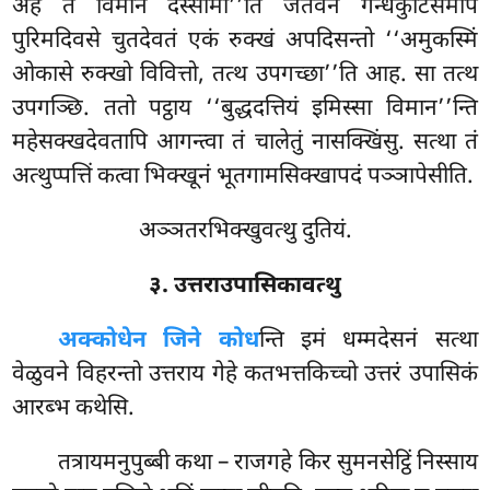
अहं ते विमानं दस्सामी’’ति जेतवने गन्धकुटिसमीपे
पुरिमदिवसे चुतदेवतं एकं रुक्खं अपदिसन्तो ‘‘अमुकस्मिं
ओकासे रुक्खो विवित्तो, तत्थ उपगच्छा’’ति आह. सा तत्थ
उपगञ्छि. ततो पट्ठाय ‘‘बुद्धदत्तियं इमिस्सा विमान’’न्ति
महेसक्खदेवतापि आगन्त्वा
तं चालेतुं नासक्खिंसु. सत्था तं
अत्थुप्पत्तिं कत्वा भिक्खूनं भूतगामसिक्खापदं पञ्ञापेसीति.
अञ्ञतरभिक्खुवत्थु दुतियं.
३. उत्तराउपासिकावत्थु
अक्कोधेन जिने कोध
न्ति इमं धम्मदेसनं सत्था
वेळुवने विहरन्तो उत्तराय गेहे कतभत्तकिच्चो उत्तरं उपासिकं
आरब्भ कथेसि.
तत्रायमनुपुब्बी कथा – राजगहे किर सुमनसेट्ठिं निस्साय