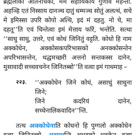
ब्रह्मलोको अतिनीचको, मम सहायिकाय गुणोव महन्तो.
अहञ्हि एतं निस्साय दानञ्च दातुं धम्मञ्च सोतुं अलत्थं, सचे
मे इमिस्सा उपरि कोपो अत्थि, इदं मं दहतु. नो चे, मा
दहतू’’ति एवं चिन्तेत्वा इमं मेत्ताय फरिं, भन्तेति. सत्था
‘‘साधु साधु, उत्तरे, एवं कोधं जिनितुं वट्टति. कोधो हि नाम
अक्कोधेन, अक्कोसकपरिभासको अनक्कोसन्तेन
अपरिभासन्तेन, थद्धमच्छरी अत्तनो सन्तकस्स दानेन,
मुसावादी सच्चवचनेन जिनितब्बो’’ति वत्वा इमं गाथमाह –
.
‘‘अक्कोधेन जिने कोधं, असाधुं साधुना
२२३
जिने;
जिने कदरियं दानेन,
सच्चेनालिकवादिन’’न्ति.
तत्थ
अक्कोधेना
ति कोधनो हि पुग्गलो अक्कोधेन