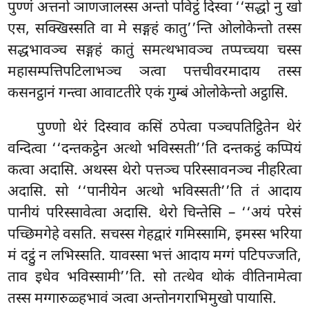
पुण्णं अत्तनो ञाणजालस्स अन्तो पविट्ठं दिस्वा ‘‘सद्धो नु खो
एस, सक्खिस्सति वा मे सङ्गहं कातु’’न्ति ओलोकेन्तो तस्स
सद्धभावञ्च सङ्गहं कातुं समत्थभावञ्च तप्पच्चया चस्स
महासम्पत्तिपटिलाभञ्च ञत्वा पत्तचीवरमादाय तस्स
कसनट्ठानं गन्त्वा आवाटतीरे एकं गुम्बं ओलोकेन्तो अट्ठासि.
पुण्णो थेरं दिस्वाव कसिं ठपेत्वा पञ्चपतिट्ठितेन थेरं
वन्दित्वा ‘‘दन्तकट्ठेन अत्थो भविस्सती’’ति दन्तकट्ठं कप्पियं
कत्वा अदासि. अथस्स थेरो पत्तञ्च परिस्सावनञ्च नीहरित्वा
अदासि. सो ‘‘पानीयेन अत्थो भविस्सती’’ति तं आदाय
पानीयं परिस्सावेत्वा अदासि. थेरो चिन्तेसि – ‘‘अयं परेसं
पच्छिमगेहे वसति. सचस्स गेहद्वारं गमिस्सामि, इमस्स भरिया
मं दट्ठुं न लभिस्सति. यावस्सा भत्तं आदाय मग्गं पटिपज्जति,
ताव इधेव भविस्सामी’’ति. सो तत्थेव थोकं वीतिनामेत्वा
तस्स मग्गारुळ्हभावं ञत्वा अन्तोनगराभिमुखो पायासि.