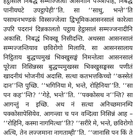
हेट्ठासालं निबद्धं सम्मज्जित्वा आसनानि पञ्ञापेहि, निबद्धं
पानीयघटे उपट्ठापेही’’ति. सा ‘‘साधु, भन्ते’’ति
पसाधनभण्डकं विस्सज्जेत्वा द्विभूमिकआसनसालं कारेत्वा
उपरि पदरानं दिन्नकालतो पट्ठाय हेट्ठासालं सम्मज्जनादीनि
अकासि. निबद्धं भिक्खू निसीदन्ति. अथस्सा आसनसालं
सम्मज्जन्तियाव छविरोगो मिलायि. सा आसनसालाय
निट्ठिताय बुद्धप्पमुखं भिक्खुसङ्घं निमन्तेत्वा आसनसालं
पूरेत्वा
निसिन्नस्स बुद्धप्पमुखस्स
भिक्खुसङ्घस्स पणीतं
खादनीयं भोजनीयं अदासि. सत्था कतभत्तकिच्चो ‘‘कस्सेतं
दान’’न्ति पुच्छि. ‘‘भगिनिया मे, भन्ते, रोहिनिया’’ति. ‘‘सा
पन कह’’न्ति? ‘‘गेहे, भन्ते’’ति. ‘‘पक्कोसथ न’’न्ति? सा
आगन्तुं न इच्छि. अथ नं सत्था अनिच्छमानम्पि
पक्कोसापेसियेव. आगन्त्वा च पन वन्दित्वा
निसिन्नं आह –
‘‘रोहिनि, कस्मा नागमित्था’’ति? ‘‘सरीरे मे, भन्ते, छविरोगो
अत्थि, तेन लज्जमाना नागताम्ही’’ति. ‘‘जानासि पन किं ते