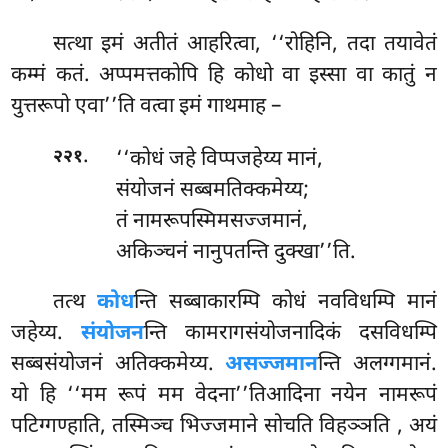
सत्था इमं अतीतं आहरित्वा, ‘‘रोहिनि, तदा तयावेतं
कम्मं कतं. अप्पमत्तकोपि हि कोधो वा इस्सा वा कातुं न
युत्तरूपो एवा’’ति वत्वा इमं गाथमाह –
.
‘‘कोधं जहे विप्पजहेय्य मानं,
२२१
संयोजनं सब्बमतिक्कमेय्य;
तं नामरूपस्मिमसज्जमानं,
अकिञ्चनं नानुपतन्ति दुक्खा’’ति.
तत्थ
कोध
न्ति सब्बाकारम्पि कोधं नवविधम्पि मानं
जहेय्य.
संयोजन
न्ति कामरागसंयोजनादिकं दसविधम्पि
सब्बसंयोजनं अतिक्कमेय्य.
असज्जमान
न्ति अलग्गमानं.
यो हि ‘‘मम रूपं मम वेदना’’तिआदिना नयेन नामरूपं
पटिग्गण्हाति, तस्मिञ्च भिज्जमाने सोचति विहञ्ञति
, अयं