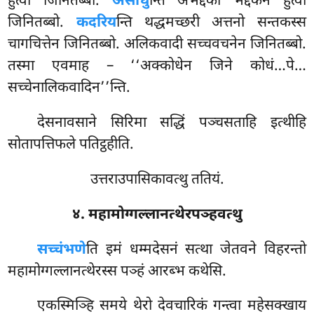
हुत्वा जिनितब्बो.
असाधु
न्ति अभद्दको भद्दकेन हुत्वा
जिनितब्बो.
कदरिय
न्ति थद्धमच्छरी अत्तनो सन्तकस्स
चागचित्तेन जिनितब्बो. अलिकवादी सच्चवचनेन
जिनितब्बो.
तस्मा एवमाह – ‘‘अक्कोधेन जिने कोधं…पे…
सच्चेनालिकवादिन’’न्ति.
देसनावसाने सिरिमा सद्धिं पञ्चसताहि इत्थीहि
सोतापत्तिफले पतिट्ठहीति.
उत्तराउपासिकावत्थु ततियं.
४. महामोग्गल्लानत्थेरपञ्हवत्थु
सच्चं
भणे
ति इमं धम्मदेसनं सत्था जेतवने विहरन्तो
महामोग्गल्लानत्थेरस्स पञ्हं आरब्भ कथेसि.
एकस्मिञ्हि समये थेरो देवचारिकं गन्त्वा महेसक्खाय