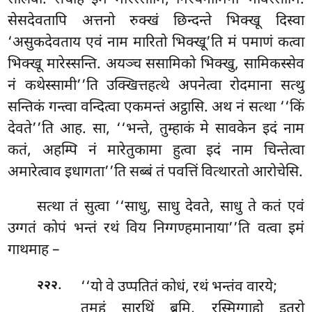
सीलवा. सचाहं इमं मारेस्सामि, निरयगामिनी भविस्सामि.
सेसदेवतापि अत्तनो रुक्खं छिन्दन्ते भिक्खू दिस्वा
‘असुकदेवताय एवं नाम मारितो भिक्खू’ति मं पमाणं कत्वा
भिक्खू मारेस्सन्ति. अयञ्च ससामिको भिक्खु, सामिकस्सेव
नं कथेस्सामी’’ति उक्खित्तहत्थे अपनेत्वा रोदमाना सत्थु
सन्तिकं गन्त्वा वन्दित्वा एकमन्तं अट्ठासि. अथ नं सत्था ‘‘किं
देवते’’ति आह. सा, ‘‘भन्ते, तुम्हाकं मे सावकेन इदं नाम
कतं, अहम्पि नं मारेतुकामा हुत्वा इदं नाम चिन्तेत्वा
अमारेत्वाव इधागता’’ति सब्बं तं पवत्तिं वित्थारतो आरोचेसि.
सत्था तं सुत्वा ‘‘साधु,
साधु देवते, साधु ते कतं एवं
उग्गतं कोपं भन्तं रथं विय निग्गण्हमानाया’’ति वत्वा इमं
गाथमाह –
.
‘‘यो वे उप्पतितं कोधं, रथं भन्तंव वारये;
२२२
तमहं सारथिं ब्रूमि, रस्मिग्गाहो इतरो