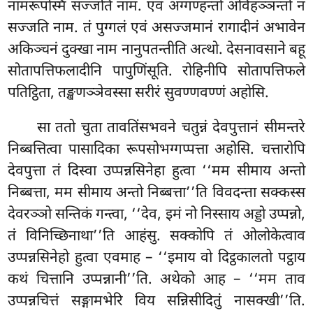
नामरूपस्मिं सज्जति नाम. एवं अग्गण्हन्तो अविहञ्ञन्तो न
सज्जति नाम. तं पुग्गलं एवं असज्जमानं रागादीनं अभावेन
अकिञ्चनं
दुक्खा नाम नानुपतन्तीति अत्थो. देसनावसाने बहू
सोतापत्तिफलादीनि पापुणिंसूति. रोहिनीपि सोतापत्तिफले
पतिट्ठिता, तङ्खणञ्ञेवस्सा सरीरं सुवण्णवण्णं अहोसि.
सा ततो चुता तावतिंसभवने चतुन्नं देवपुत्तानं सीमन्तरे
निब्बत्तित्वा पासादिका रूपसोभग्गप्पत्ता अहोसि. चत्तारोपि
देवपुत्ता तं दिस्वा उप्पन्नसिनेहा हुत्वा ‘‘मम सीमाय अन्तो
निब्बत्ता, मम सीमाय अन्तो निब्बत्ता’’ति विवदन्ता सक्कस्स
देवरञ्ञो सन्तिकं गन्त्वा, ‘‘देव, इमं नो निस्साय अड्डो उप्पन्नो,
तं विनिच्छिनाथा’’ति आहंसु. सक्कोपि तं ओलोकेत्वाव
उप्पन्नसिनेहो हुत्वा एवमाह – ‘‘इमाय वो दिट्ठकालतो पट्ठाय
कथं चित्तानि उप्पन्नानी’’ति. अथेको आह – ‘‘मम ताव
उप्पन्नचित्तं सङ्गामभेरि विय सन्निसीदितुं नासक्खी’’ति.