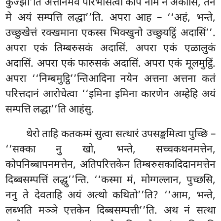
कुज्झी’ति अत्तानमेव परिभासेत्वा कोपं नाम न अकासिं, तेन
मे अयं सम्पत्ति लद्धा’’ति. अपरा आह – ‘‘अहं, भन्ते,
उच्छुखेत्तं रक्खमाना एकस्स भिक्खुनो उच्छुयट्ठिं अदासिं’’.
अपरा एकं तिम्बरुसकं अदासिं. अपरा एकं एळालुकं
अदासिं. अपरा एकं फारुसकं
अदासिं. अपरा एकं मूलमुट्ठिं.
अपरा ‘‘निम्बमुट्ठि’’न्तिआदिना नयेन अत्तना अत्तना कतं
परित्तदानं आरोचेत्वा ‘‘इमिना इमिना कारणेन अम्हेहि अयं
सम्पत्ति लद्धा’’ति आहंसु.
थेरो ताहि कतकम्मं सुत्वा सत्थारं उपसङ्कमित्वा पुच्छि –
‘‘सक्का नु खो, भन्ते, सच्चकथनमत्तेन,
कोपनिब्बापनमत्तेन, अतिपरित्तकेन तिम्बरुसकादिदानमत्तेन
दिब्बसम्पत्तिं लद्धु’’न्ति. ‘‘कस्मा मं, मोग्गल्लान, पुच्छसि,
ननु ते देवताहि अयं अत्थो कथितो’’ति? ‘‘आम, भन्ते,
लब्भति मञ्ञे एत्तकेन दिब्बसम्पत्ती’’ति. अथ नं सत्था