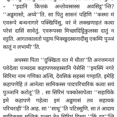
– ‘‘इदानि कित्तकं अन्तोवस्सस्स अवसिट्ठ’’न्ति?
‘‘अड्ढमासो, अय्ये’’ति. सा पितु सासनं पहिणि ‘‘कस्मा मं
एवरूपे बन्धनागारे पक्खिपिंसु, वरं मे लक्खणाहतं कत्वा
परेसं दासिं सावेतुं. एवरूपस्स मिच्छादिट्ठिकुलस्स दातुं न
वट्टति. आगतकालतो पट्ठाय भिक्खुदस्सनादीसु एकम्पि पुञ्ञं
कातुं न लभामी’’ति.
अथस्सा पिता ‘‘दुक्खिता वत मे धीता’’ति अनत्तमनतं
पवेदेत्वा पञ्चदस कहापणसहस्सानि पेसेसि ‘‘इमस्मिं नगरे
सिरिमा नाम गणिका अत्थि, देवसिकं सहस्सं गण्हाति. इमेहि
कहापणेहि तं आनेत्वा सामिकस्स पादपरिचारिकं कत्वा सयं
पुञ्ञानि करोतू’’ति
. सा सिरिमं पक्कोसापेत्वा ‘‘सहायिके
इमे कहापणे गहेत्वा इमं अड्ढमासं तव सहायकं
परिचराही’’ति आह. सा ‘‘साधू’’ति पटिस्सुणि. सा तं आदाय