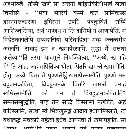
अब्भञ्जि. तस्मिं खणे सा अत्तनो बाहिरकित्थिभावं ञत्वा
चिन्तेसि – ‘‘मया भारियं कम्मं कतं सामिकस्स
हसनमत्तकारणा इमिस्सा उपरि पक्कुथितं सप्पिं
आसिञ्चन्तिया, अयं ‘गण्हथ न’न्ति दासियो न आणापेसि. मं
विहेठनकालेपि सब्बदासियो पटिबाहित्वा मय्हं कत्तब्बमेव
अकासि. सचाहं इमं न खमापेस्सामि, मुद्धा मे सत्तधा
फलेय्या’’ति तस्सा पादमूले निपज्जित्वा, ‘‘अय्ये, खमाहि
मे’’ति आह. अहं सपितिका धीता, पितरि खमन्ते खमामीति.
होतु, अय्ये, पितरं ते
पुण्णसेट्ठिं खमापेस्सामीति. पुण्णो मम
वट्टजनकपिता, विवट्टजनके पितरि खमन्ते पनाहं
खमिस्सामीति. को पन ते विवट्टजनकपिताति?
सम्मासम्बुद्धोति. मय्हं तेन सद्धिं विस्सासो नत्थीति. अहं
करिस्सामि, सत्था स्वे भिक्खुसङ्घं आदाय इधागमिस्सति, त्वं
यथालद्धं सक्कारं गहेत्वा इधेव आगन्त्वा तं खमापेहीति. सा