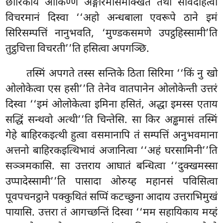
छारिकाय ओकिण्णं अङ्गारमसिमक्खितं तथा संविदहित्वा
विचरमानं दिस्वा ‘‘अहो अन्धबाला एवरूपे ठाने इमं
सिरिसम्पत्तिं
नानुभवति, ‘मुण्डकसमणे उपट्ठहिस्सामी’ति
तुट्ठचित्ता विचरती’’ति हसित्वा अपगञ्छि.
तस्मिं अपगते
तस्स सन्तिके ठिता सिरिमा ‘‘किं नु खो
ओलोकेत्वा एस हसी’’ति तेनेव वातपानेन ओलोकेन्ती उत्तरं
दिस्वा ‘‘इमं ओलोकेत्वा इमिना हसितं, अद्धा इमस्स एताय
सद्धिं सन्थवो अत्थी’’ति चिन्तेसि. सा किर अड्ढमासं तस्मिं
गेहे बाहिरकइत्थी हुत्वा वसमानापि तं सम्पत्तिं अनुभवमाना
अत्तनो बाहिरकइत्थिभावं अजानित्वा ‘‘अहं घरसामिनी’’ति
सञ्ञमकासि. सा
उत्तराय आघातं बन्धित्वा ‘‘दुक्खमस्सा
उप्पादेस्सामी’’ति पासादा ओरुय्ह महानसं पविसित्वा
पूवपचनट्ठाने पक्कुथितं सप्पिं कटच्छुना आदाय उत्तराभिमुखं
पायासि. उत्तरा तं आगच्छन्तिं दिस्वा ‘‘मम सहायिकाय मय्हं