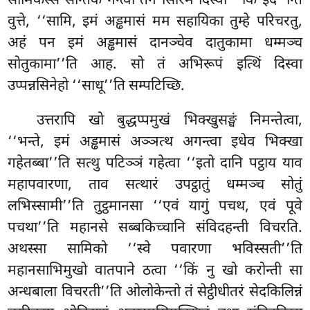
सामिकस्स सन्तिकं गन्त्वा तेन सिरिमं दिस्वा ‘‘किं इद’’न्ति
वुत्ते, ‘‘सामि, इमं अड्ढमासं मम सहायिका तुम्हे परिचरतु,
अहं पन इमं अड्ढमासं दानञ्चेव दातुकामा धम्मञ्च
सोतुकामा’’ति आह. सो तं अभिरूपं इत्थिं दिस्वा
उप्पन्नसिनेहो ‘‘साधू’’ति सम्पटिच्छि.
उत्तरापि खो बुद्धप्पमुखं भिक्खुसङ्घं निमन्तेत्वा,
‘‘भन्ते, इमं अड्ढमासं अञ्ञत्थ अगन्त्वा इधेव भिक्खा
गहेतब्बा’’ति सत्थु पटिञ्ञं गहेत्वा ‘‘इतो दानि पट्ठाय याव
महापवारणा, ताव सत्थारं उपट्ठातुं धम्मञ्च सोतुं
लभिस्सामी’’ति तुट्ठमानसा ‘‘एवं यागुं पचथ, एवं पूवे
पचथा’’ति महानसे सब्बकिच्चानि संविदहन्ती विचरति.
अथस्सा सामिको ‘‘स्वे पवारणा भविस्सती’’ति
महानसाभिमुखो वातपाने ठत्वा ‘‘किं नु खो करोन्ती सा
अन्धबाला विचरती’’ति ओलोकेन्तो तं सेट्ठीधीतरं सेदकिलिन्नं