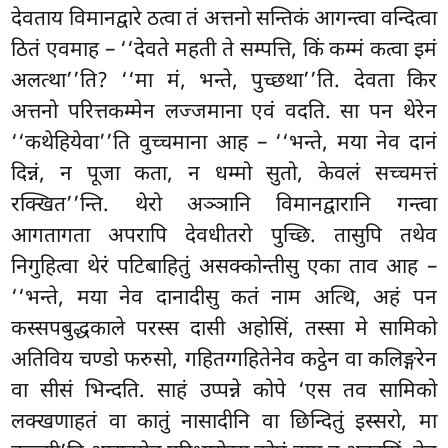
देवताय विमानद्वारे ठत्वा तं अत्तनो सन्तिकं आगन्त्वा वन्दित्वा
ठितं एवमाह – ‘‘देवते महती ते सम्पत्ति, किं कम्मं कत्वा इमं
अलत्था’’ति? ‘‘मा मं, भन्ते, पुच्छथा’’ति. देवता किर
अत्तनो परित्तकम्मेन लज्जमाना एवं वदति. सा पन थेरेन
‘‘कथेहियेवा’’ति वुच्चमाना आह – ‘‘भन्ते, मया नेव दानं
दिन्नं, न पूजा कता, न धम्मो सुतो, केवलं सच्चमत्तं
रक्खित’’न्ति. थेरो अञ्ञानि विमानद्वारानि
गन्त्वा
आगतागता अपरापि देवधीतरो पुच्छि. तासुपि तथेव
निगुहित्वा थेरं पटिबाहितुं असक्कोन्तीसु एका ताव आह –
‘‘भन्ते, मया नेव दानादीसु कतं नाम अत्थि, अहं पन
कस्सपबुद्धकाले परस्स दासी अहोसिं, तस्सा मे सामिको
अतिविय चण्डो फरुसो, गहितग्गहितेनेव कट्ठेन वा कलिङ्गरेन
वा सीसं भिन्दति. साहं उप्पन्ने कोपे ‘एस तव सामिको
लक्खणाहतं वा कातुं नासादीनि वा छिन्दितुं इस्सरो, मा