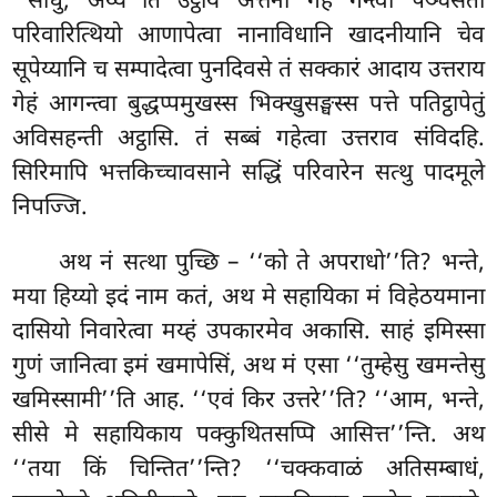
‘‘साधु, अय्ये’’ति उट्ठाय अत्तनो
गेहं गन्त्वा पञ्चसता
परिवारित्थियो आणापेत्वा नानाविधानि खादनीयानि चेव
सूपेय्यानि च सम्पादेत्वा पुनदिवसे तं सक्कारं आदाय
उत्तराय
गेहं आगन्त्वा बुद्धप्पमुखस्स भिक्खुसङ्घस्स पत्ते पतिट्ठापेतुं
अविसहन्ती अट्ठासि. तं सब्बं गहेत्वा उत्तराव संविदहि.
सिरिमापि भत्तकिच्चावसाने सद्धिं परिवारेन सत्थु पादमूले
निपज्जि.
अथ नं सत्था पुच्छि – ‘‘को ते अपराधो’’ति? भन्ते,
मया हिय्यो इदं नाम कतं, अथ मे सहायिका मं विहेठयमाना
दासियो निवारेत्वा मय्हं उपकारमेव अकासि. साहं इमिस्सा
गुणं जानित्वा इमं खमापेसिं, अथ मं एसा ‘‘तुम्हेसु खमन्तेसु
खमिस्सामी’’ति आह. ‘‘एवं किर उत्तरे’’ति? ‘‘आम, भन्ते,
सीसे मे सहायिकाय पक्कुथितसप्पि आसित्त’’न्ति. अथ
‘‘तया किं चिन्तित’’न्ति? ‘‘चक्कवाळं
अतिसम्बाधं,