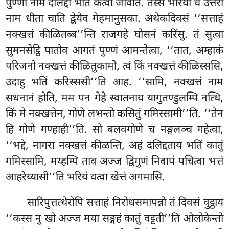
पुण्णो नाम दलिद्दो भतिं कत्वा जीवति. तस्स भरिया च उत्तरा
नाम धीता चाति द्वेयेव गेहमानुसका. अथेकदिवसं ‘‘सत्ताहं
नक्खत्तं कीळितब्ब’’न्ति राजगहे घोसनं करिंसु. तं सुत्वा
सुमनसेट्ठि पातोव आगतं पुण्णं आमन्तेत्वा, ‘‘तात, अम्हाकं
परिजनो नक्खत्तं कीळितुकामो, त्वं किं नक्खत्तं कीळिस्ससि,
उदाहु भतिं करिस्ससी’’ति आह. ‘‘सामि, नक्खत्तं नाम
सधनानं होति, मम पन गेहे स्वातनाय यागुतण्डुलम्पि नत्थि,
किं मे नक्खत्तेन, गोणे लभन्तो कसितुं गमिस्सामी’’ति. ‘‘तेन
हि गोणे गण्हाही’’ति. सो बलवगोणे च नङ्गलञ्च गहेत्वा,
‘‘भद्दे, नागरा नक्खत्तं कीळन्ति, अहं दलिद्दताय भतिं कातुं
गमिस्सामि, मय्हम्पि ताव अज्ज द्विगुणं
निवापं पचित्वा भत्तं
आहरेय्यासी’’ति भरियं वत्वा खेत्तं अगमासि.
सारिपुत्तत्थेरोपि
सत्ताहं निरोधसमापन्नो तं दिवसं वुट्ठाय
‘‘कस्स नु खो अज्ज मया सङ्गहं कातुं वट्टती’’ति ओलोकेन्तो