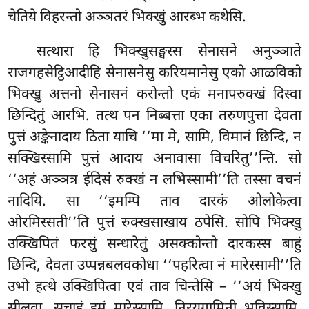
चेतिये विहरन्तो अञ्ञतरं भिक्खुं आरब्भ कथेसि.
सत्थारा
हि भिक्खुसङ्घस्स सेनासने अनुञ्ञाते
राजगहसेट्ठिआदीहि सेनासनेसु करियमानेसु एको आळविको
भिक्खु अत्तनो सेनासनं करोन्तो एकं मनापरुक्खं
दिस्वा
छिन्दितुं आरभि. तत्थ पन निब्बत्ता एका तरुणपुत्ता देवता
पुत्तं अङ्केनादाय ठिता याचि ‘‘मा मे, सामि, विमानं छिन्दि, न
सक्खिस्सामि पुत्तं आदाय अनावासा विचरितु’’न्ति. सो
‘‘अहं अञ्ञत्र ईदिसं रुक्खं न लभिस्सामी’’ति तस्सा वचनं
नादियि. सा ‘‘इमम्पि ताव दारकं ओलोकेत्वा
ओरमिस्सती’’ति पुत्तं रुक्खसाखाय ठपेसि. सोपि भिक्खु
उक्खिपितं फरसुं सन्धारेतुं असक्कोन्तो दारकस्स बाहुं
छिन्दि, देवता उप्पन्नबलवकोधा ‘‘पहरित्वा नं मारेस्सामी’’ति
उभो हत्थे उक्खिपित्वा एवं ताव चिन्तेसि – ‘‘अयं भिक्खु