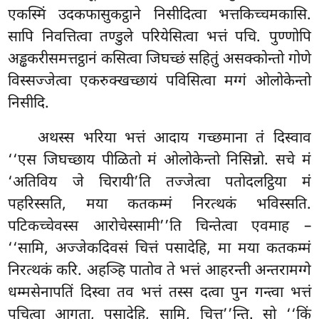
एकस्मिं उदकफासुकट्ठाने निसीदित्वा भत्तकिच्चमकासि.
सापि निवत्तित्वा तण्डुले परियेसित्वा भत्तं पचि. पुण्णोपि
अड्ढकरीसमत्तट्ठानं कसित्वा जिघच्छं सहितुं असक्कोन्तो गोणे
विस्सज्जेत्वा एकरुक्खच्छायं पविसित्वा मग्गं ओलोकेन्तो
निसीदि.
अथस्स
भरिया भत्तं आदाय गच्छमाना तं दिस्वाव
‘‘एस जिघच्छाय पीळितो मं ओलोकेन्तो निसिन्नो. सचे मं
‘अतिविय जे चिरायी’ति तज्जेत्वा पतोदलट्ठिया मं
पहरिस्सति, मया कतकम्मं निरत्थकं भविस्सति.
पटिकच्चेवस्स आरोचेस्सामी’’ति चिन्तेत्वा एवमाह –
‘‘सामि, अज्जेकदिवसं चित्तं पसादेहि, मा मया कतकम्मं
निरत्थकं करि. अहञ्हि पातोव ते भत्तं आहरन्ती अन्तरामग्गे
धम्मसेनापतिं दिस्वा तव भत्तं तस्स दत्वा पुन गन्त्वा भत्तं
पचित्वा आगता, पसादेहि, सामि, चित्त’’न्ति. सो ‘‘किं