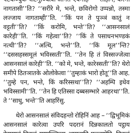
नागतासी’’ति? ‘‘सरीरे मे, भन्ते, छविरोगो उप्पन्नो, तस्मा
लज्जाय नागताम्ही’’ति. ‘‘किं पन ते पुञ्ञं कातुं न
वट्टती’’ति? ‘‘किं करोमि, भन्ते’’ति? ‘‘आसनसालं
कारेही’’ति. ‘‘किं
गहेत्वा’’ति? ‘‘किं ते पसाधनभण्डकं
नत्थी’’ति? ‘‘अत्थि, भन्ते’’ति. ‘‘किं मूल’’न्ति?
‘‘दससहस्समूलं भविस्सती’’ति. ‘‘तेन हि तं विस्सज्जेत्वा
आसनसालं कारेही’’ति. ‘‘को मे, भन्ते, कारेस्सती’’ति? थेरो
समीपे ठितञातके ओलोकेत्वा ‘‘तुम्हाकं भारो होतू’’ति आह.
‘‘तुम्हे पन, भन्ते, किं करिस्सथा’’ति? ‘‘अहम्पि इधेव
भविस्सामी’’ति. ‘‘तेन हि एतिस्सा दब्बसम्भारे आहरथा’’ति.
ते ‘‘साधु, भन्ते’’ति आहरिंसु.
थेरो आसनसालं संविदहन्तो रोहिनिं आह – ‘‘द्विभूमिकं
आसनसालं कारेत्वा उपरि पदरानं दिन्नकालतो पट्ठाय