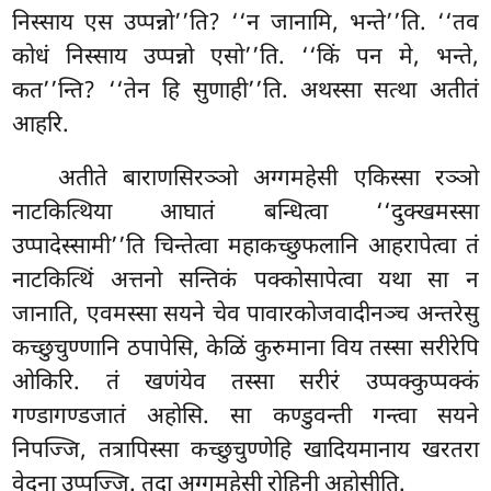
निस्साय एस उप्पन्नो’’ति? ‘‘न जानामि, भन्ते’’ति. ‘‘तव
कोधं निस्साय उप्पन्नो एसो’’ति. ‘‘किं पन मे, भन्ते,
कत’’न्ति? ‘‘तेन हि सुणाही’’ति. अथस्सा सत्था अतीतं
आहरि.
अतीते बाराणसिरञ्ञो अग्गमहेसी एकिस्सा रञ्ञो
नाटकित्थिया आघातं बन्धित्वा ‘‘दुक्खमस्सा
उप्पादेस्सामी’’ति चिन्तेत्वा महाकच्छुफलानि आहरापेत्वा तं
नाटकित्थिं अत्तनो सन्तिकं पक्कोसापेत्वा यथा सा न
जानाति, एवमस्सा सयने चेव पावारकोजवादीनञ्च अन्तरेसु
कच्छुचुण्णानि ठपापेसि, केळिं कुरुमाना विय तस्सा सरीरेपि
ओकिरि. तं खणंयेव तस्सा सरीरं उप्पक्कुप्पक्कं
गण्डागण्डजातं अहोसि. सा कण्डुवन्ती गन्त्वा सयने
निपज्जि, तत्रापिस्सा कच्छुचुण्णेहि खादियमानाय खरतरा
वेदना उप्पज्जि. तदा अग्गमहेसी रोहिनी अहोसीति.