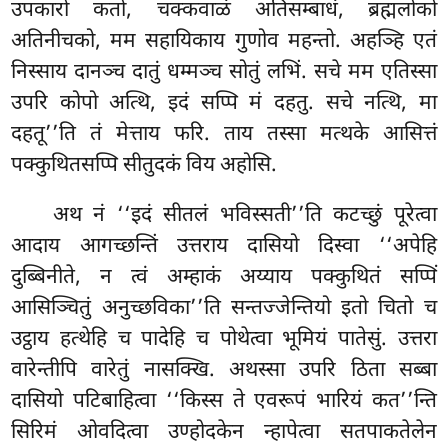
उपकारो कतो, चक्कवाळं अतिसम्बाधं, ब्रह्मलोको
अतिनीचको, मम सहायिकाय गुणोव महन्तो. अहञ्हि एतं
निस्साय दानञ्च दातुं धम्मञ्च सोतुं लभिं. सचे मम एतिस्सा
उपरि कोपो अत्थि, इदं सप्पि मं दहतु. सचे नत्थि, मा
दहतू’’ति तं मेत्ताय फरि. ताय तस्सा मत्थके आसित्तं
पक्कुथितसप्पि सीतुदकं विय अहोसि.
अथ नं ‘‘इदं सीतलं
भविस्सती’’ति कटच्छुं पूरेत्वा
आदाय आगच्छन्तिं उत्तराय दासियो दिस्वा ‘‘अपेहि
दुब्बिनीते, न त्वं अम्हाकं अय्याय पक्कुथितं सप्पिं
आसिञ्चितुं अनुच्छविका’’ति सन्तज्जेन्तियो इतो चितो च
उट्ठाय हत्थेहि च पादेहि च पोथेत्वा भूमियं पातेसुं. उत्तरा
वारेन्तीपि वारेतुं नासक्खि. अथस्सा उपरि ठिता सब्बा
दासियो पटिबाहित्वा ‘‘किस्स ते एवरूपं भारियं कत’’न्ति
सिरिमं ओवदित्वा उण्होदकेन न्हापेत्वा सतपाकतेलेन