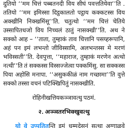
दुतियो ‘‘मम चित्तं पब्बतनदी विय सीघं पवत्ततियेवा’’ति
.
ततियो ‘‘मम इमिस्सा दिट्ठकालतो पट्ठाय कक्कटस्स विय
अक्खीनि निक्खमिंसू’’ति. चतुत्थो ‘‘मम चित्तं चेतिये
उस्सापितधजो विय निच्चलं ठातुं नासक्खी’’ति. अथ ने
सक्को आह – ‘‘ताता, तुम्हाकं ताव चित्तानि पसय्हरूपानि,
अहं पन इमं लभन्तो जीविस्सामि, अलभन्तस्स मे मरणं
भविस्सती’’ति. देवपुत्ता, ‘‘महाराज, तुम्हाकं मरणेन अत्थो
नत्थी’’ति तं सक्कस्स विस्सज्जेत्वा पक्कमिंसु. सा सक्कस्स
पिया अहोसि मनापा. ‘‘असुककीळं नाम गच्छामा’’ति वुत्ते
सक्को तस्सा वचनं पटिक्खिपितुं नासक्खीति.
रोहिनीखत्तियकञ्ञावत्थु पठमं.
२. अञ्ञतरभिक्खुवत्थु
यो वे उप्पतित
न्ति इमं धम्मदेसनं सत्था अग्गाळवे