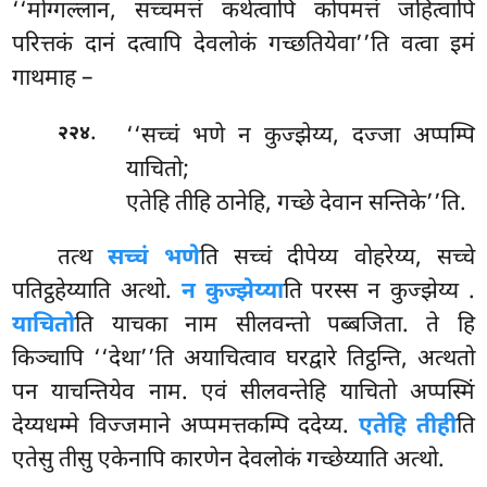
‘‘मोग्गल्लान, सच्चमत्तं कथेत्वापि कोपमत्तं जहित्वापि
परित्तकं दानं दत्वापि देवलोकं गच्छतियेवा’’ति वत्वा इमं
गाथमाह –
.
‘‘सच्चं
भणे न कुज्झेय्य, दज्जा अप्पम्पि
२२४
याचितो;
एतेहि तीहि ठानेहि, गच्छे देवान सन्तिके’’ति.
तत्थ
सच्चं भणे
ति सच्चं दीपेय्य वोहरेय्य, सच्चे
पतिट्ठहेय्याति अत्थो.
न कुज्झेय्या
ति परस्स न कुज्झेय्य
.
याचितो
ति याचका नाम सीलवन्तो पब्बजिता. ते हि
किञ्चापि ‘‘देथा’’ति अयाचित्वाव घरद्वारे तिट्ठन्ति, अत्थतो
पन याचन्तियेव नाम. एवं सीलवन्तेहि याचितो अप्पस्मिं
देय्यधम्मे विज्जमाने अप्पमत्तकम्पि ददेय्य.
एतेहि तीही
ति
एतेसु तीसु एकेनापि कारणेन देवलोकं गच्छेय्याति अत्थो.