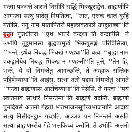
गन्त्वा पञ्ञत्ते आसने निसीदि सद्धिं भिक्खुसङ्घेन. ब्राह्मणीपि
आगन्त्वा सत्थु
पादेसु निपतित्वा, ‘‘तात, एत्तकं कालं कुहिं
गतोसि, ननु नाम मातापितरो महल्लककाले उपट्ठातब्बा’’ति
📜
वत्वा पुत्तधीतरो ‘‘एथ भातरं वन्दथा’’ति वन्दापेसि. ते
उभोपि तुट्ठमानसा बुद्धप्पमुखं भिक्खुसङ्घं परिविसित्वा,
‘‘भन्ते, इधेव निबद्धं भिक्खं गण्हथा’’ति वत्वा ‘‘बुद्धा नाम
एकट्ठानेयेव निबद्धं भिक्खं न गण्हन्ती’’ति वुत्ते, ‘‘तेन हि,
भन्ते, ये वो निमन्तेतुं आगच्छन्ति, ते अम्हाकं सन्तिकं
पहिणेय्याथा’’ति आहंसु. सत्था ततो
पट्ठाय निमन्तेतुं आगते
‘‘गन्त्वा ब्राह्मणस्स आरोचेय्याथा’’ति पेसेसि. ते गन्त्वा ‘‘मयं
स्वातनाय सत्थारं निमन्तेमा’’ति ब्राह्मणं
वदन्ति. ब्राह्मणो
पुनदिवसे अत्तनो गेहतो भत्तभाजनसूपेय्यभाजनानि आदाय
सत्थु निसीदनट्ठानं गच्छति. अञ्ञत्र पन निमन्तने असति
सत्था ब्राह्मणस्सेव गेहे भत्तकिच्चं करोति. ते उभोपि अत्तनो