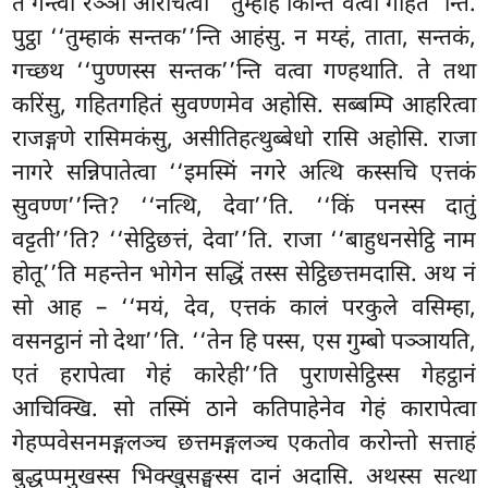
ते गन्त्वा रञ्ञो आरोचेत्वा ‘‘तुम्हेहि किन्ति
वत्वा गहित’’न्ति.
पुट्ठा ‘‘तुम्हाकं सन्तक’’न्ति आहंसु. न मय्हं, ताता, सन्तकं,
गच्छथ ‘‘पुण्णस्स सन्तक’’न्ति
वत्वा गण्हथाति. ते तथा
करिंसु, गहितगहितं सुवण्णमेव अहोसि. सब्बम्पि आहरित्वा
राजङ्गणे रासिमकंसु, असीतिहत्थुब्बेधो रासि अहोसि. राजा
नागरे सन्निपातेत्वा ‘‘इमस्मिं नगरे अत्थि कस्सचि एत्तकं
सुवण्ण’’न्ति? ‘‘नत्थि, देवा’’ति. ‘‘किं पनस्स दातुं
वट्टती’’ति? ‘‘सेट्ठिछत्तं, देवा’’ति. राजा ‘‘बाहुधनसेट्ठि नाम
होतू’’ति महन्तेन भोगेन सद्धिं तस्स सेट्ठिछत्तमदासि. अथ नं
सो आह – ‘‘मयं, देव, एत्तकं कालं परकुले वसिम्हा,
वसनट्ठानं नो देथा’’ति. ‘‘तेन हि पस्स, एस गुम्बो पञ्ञायति,
एतं हरापेत्वा गेहं कारेही’’ति पुराणसेट्ठिस्स गेहट्ठानं
आचिक्खि. सो तस्मिं ठाने कतिपाहेनेव गेहं कारापेत्वा
गेहप्पवेसनमङ्गलञ्च छत्तमङ्गलञ्च एकतोव करोन्तो सत्ताहं
बुद्धप्पमुखस्स भिक्खुसङ्घस्स दानं अदासि. अथस्स सत्था