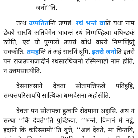
जनो’’ति.
तत्थ
उप्पतित
न्ति उप्पन्नं.
रथं भन्तं वा
ति यथा नाम
छेको सारथि अतिवेगेन धावन्तं रथं निग्गण्हित्वा यथिच्छकं
ठपेति, एवं यो पुग्गलो उप्पन्नं कोधं वारये निग्गण्हितुं
सक्कोति.
तमह
न्ति तं अहं सारथिं ब्रूमि.
इतरो जनो
ति इतरो
पन राजउपराजादीनं रथसारथिजनो रस्मिग्गाहो नाम होति,
न उत्तमसारथीति.
देसनावसाने
देवता सोतापत्तिफले पतिट्ठहि,
सम्पत्तपरिसायपि सात्थिका धम्मदेसना अहोसीति.
देवता पन सोतापन्ना हुत्वापि रोदमाना अट्ठासि. अथ नं
सत्था ‘‘किं देवते’’ति पुच्छित्वा, ‘‘भन्ते, विमानं मे नट्ठं,
इदानि किं करिस्सामी’’ति वुत्ते, ‘‘अलं देवते, मा चिन्तयि,