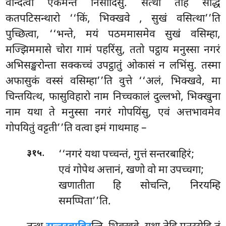
वन्दित्वा एकमन्तं निसीदिंसु. सत्था तेहि सद्धिं
कतपटिसन्थारो ‘‘किं, भिक्खवे
, सुखं वसित्था’’ति
पुच्छित्वा, ‘‘भन्ते, मयं पठममासमेव सुखं वसिम्हा,
मज्झिममासे चोरा गामं पहरिंसु, ततो पट्ठाय मनुस्सा नगरं
अभिसङ्खरोन्ता सक्कच्चं उपट्ठातुं ओकासं न लभिंसु. तस्मा
अफासुकं वस्सं वसिम्हा’’ति वुत्ते ‘‘अलं, भिक्खवे, मा
चिन्तयित्थ, फासुविहारो नाम निच्चकालं दुल्लभो, भिक्खुना
नाम यथा ते मनुस्सा नगरं गोपयिंसु, एवं अत्तभावमेव
गोपयितुं वट्टती’’ति वत्वा इमं गाथमाह –
.
‘‘नगरं यथा पच्चन्तं, गुत्तं सन्तरबाहिरं;
३१५
एवं गोपेथ अत्तानं, खणो वो मा उपच्चगा;
खणातीता हि सोचन्ति, निरयम्हि
समप्पिता’’ति.