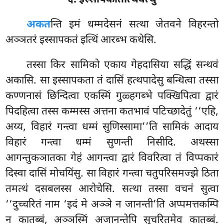
अकत
न्ति
इमं धम्मदेसनं सत्था जेतवने विहरन्तो
अञ्ञतरं इस्सापकतं इत्थिं आरब्भ कथेसि.
तस्सा किर सामिको एकाय गेहदासिया सद्धिं सन्थवं
अकासि. सा इस्सापकता तं दासिं हत्थपादेसु बन्धित्वा तस्सा
कण्णनासं छिन्दित्वा एकस्मिं गुळ्हगब्भे पक्खिपित्वा द्वारं
पिदहित्वा तस्स कम्मस्स अत्तना कतभावं पटिच्छादेतुं ‘‘एहि,
अय्य, विहारं गन्त्वा धम्मं
सुणिस्सामा’’ति सामिकं आदाय
विहारं गन्त्वा धम्मं सुणन्ती निसीदि. अथस्सा
आगन्तुकञातका गेहं आगन्त्वा द्वारं विवरित्वा तं विप्पकारं
दिस्वा दासिं मोचयिंसु. सा विहारं गन्त्वा चतुपरिसमज्झे ठिता
तमत्थं दसबलस्स आरोचेसि. सत्था तस्सा वचनं सुत्वा
‘‘दुच्चरितं नाम ‘इदं मे अञ्ञे न जानन्ती’ति अप्पमत्तकम्पि
न कातब्बं, अञ्ञस्मिं अजानन्तेपि सुचरितमेव कातब्बं.