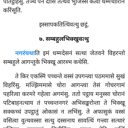
पतिट्ठहिंसु. तञ्च पन दासिं तत्थेव भुजिस्सं कत्वा धम्मचारिनिं
करिंसूति.
इस्सापकतित्थिवत्थु छट्ठं.
७. सम्बहुलभिक्खुवत्थु
नगरं
यथा
ति इमं धम्मदेसनं सत्था जेतवने विहरन्तो
सम्बहुले आगन्तुके भिक्खू आरब्भ कथेसि.
ते किर एकस्मिं पच्चन्ते वस्सं उपगन्त्वा पठममासे सुखं
विहरिंसु. मज्झिममासे चोरा आगन्त्वा तेसं गोचरगामं
पहरित्वा करमरे गहेत्वा अगमंसु. ततो पट्ठाय मनुस्सा चोरानं
पटिबाहनत्थाय तं पच्चन्तनगरं अभिसङ्खरोन्ता ते भिक्खू
सक्कच्चं उपट्ठातुं ओकासं न लभिंसु. ते अफासुकं वस्सं
वसित्वा वुत्थवस्सा सत्थु दस्सनाय सावत्थिं
गन्त्वा सत्थारं