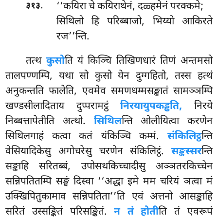
.
‘‘कयिरा
चे कयिराथेनं, दळ्हमेनं परक्कमे;
३१३
सिथिलो हि परिब्बाजो, भिय्यो आकिरते
रज’’न्ति.
तत्थ
कुसो
ति यं किञ्चि तिखिणधारं तिणं अन्तमसो
तालपण्णम्पि, यथा सो कुसो येन दुग्गहितो, तस्स हत्थं
अनुकन्तति फालेति, एवमेव समणधम्मसङ्खातं सामञ्ञम्पि
खण्डसीलादिताय दुप्परामट्ठं
निरयायुपकड्ढति,
निरये
निब्बत्तापेतीति अत्थो.
सिथिल
न्ति ओलीयित्वा करणेन
सिथिलगाहं कत्वा कतं यंकिञ्चि कम्मं.
संकिलिट्ठ
न्ति
वेसियादिकेसु अगोचरेसु चरणेन संकिलिट्ठं.
सङ्कस्सर
न्ति
सङ्काहि सरितब्बं, उपोसथकिच्चादीसु अञ्ञतरकिच्चेन
सन्निपतितम्पि सङ्घं दिस्वा ‘‘अद्धा इमे मम चरियं ञत्वा मं
उक्खिपितुकामाव सन्निपतिता’’ति एवं अत्तनो आसङ्काहि
सरितं उस्सङ्कितं परिसङ्कितं.
न तं होती
ति तं एवरूपं