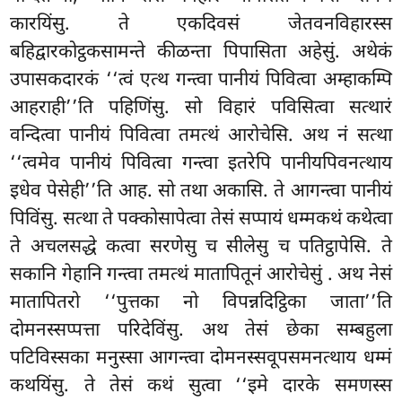
कारयिंसु. ते एकदिवसं जेतवनविहारस्स
बहिद्वारकोट्ठकसामन्ते कीळन्ता पिपासिता अहेसुं. अथेकं
उपासकदारकं ‘‘त्वं एत्थ गन्त्वा पानीयं पिवित्वा अम्हाकम्पि
आहराही’’ति पहिणिंसु. सो विहारं पविसित्वा सत्थारं
वन्दित्वा पानीयं पिवित्वा तमत्थं आरोचेसि. अथ नं सत्था
‘‘त्वमेव पानीयं पिवित्वा गन्त्वा इतरेपि पानीयपिवनत्थाय
इधेव पेसेही’’ति आह. सो तथा अकासि. ते आगन्त्वा पानीयं
पिविंसु. सत्था ते पक्कोसापेत्वा तेसं सप्पायं धम्मकथं कथेत्वा
ते अचलसद्धे कत्वा सरणेसु च सीलेसु च पतिट्ठापेसि. ते
सकानि गेहानि गन्त्वा तमत्थं मातापितूनं आरोचेसुं
. अथ नेसं
मातापितरो ‘‘पुत्तका नो विपन्नदिट्ठिका जाता’’ति
दोमनस्सप्पत्ता परिदेविंसु. अथ तेसं छेका सम्बहुला
पटिविस्सका मनुस्सा आगन्त्वा दोमनस्सवूपसमनत्थाय धम्मं
कथयिंसु. ते तेसं कथं सुत्वा ‘‘इमे दारके समणस्स