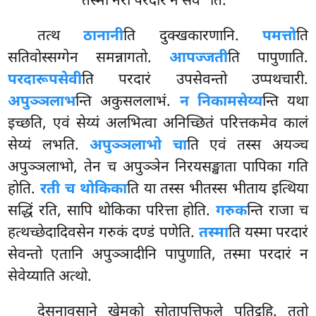
तस्मा नरो परदारं न सेवे’’ति.
तत्थ
ठानानी
ति दुक्खकारणानि.
पमत्तो
ति
सतिवोस्सग्गेन समन्नागतो.
आपज्जती
ति पापुणाति.
परदारूपसेवी
ति परदारं उपसेवन्तो उप्पथचारी.
अपुञ्ञलाभ
न्ति अकुसललाभं.
न निकामसेय्य
न्ति यथा
इच्छति, एवं सेय्यं अलभित्वा अनिच्छितं परित्तकमेव कालं
सेय्यं लभति.
अपुञ्ञलाभो चा
ति एवं तस्स अयञ्च
अपुञ्ञलाभो, तेन च अपुञ्ञेन निरयसङ्खाता पापिका गति
होति.
रती च थोकिका
ति या तस्स भीतस्स भीताय इत्थिया
सद्धिं रति, सापि थोकिका परित्ता होति.
गरुक
न्ति राजा च
हत्थच्छेदादिवसेन गरुकं दण्डं
पणेति.
तस्मा
ति यस्मा परदारं
सेवन्तो एतानि अपुञ्ञादीनि पापुणाति, तस्मा परदारं न
सेवेय्याति अत्थो.
देसनावसाने
खेमको सोतापत्तिफले पतिट्ठहि. ततो