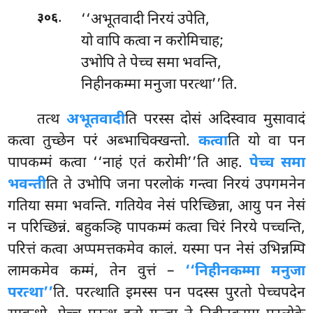
.
‘‘अभूतवादी निरयं उपेति,
३०६
यो वापि कत्वा न करोमिचाह;
उभोपि ते पेच्च समा भवन्ति,
निहीनकम्मा मनुजा परत्था’’ति.
तत्थ
अभूतवादी
ति परस्स दोसं अदिस्वाव मुसावादं
कत्वा तुच्छेन परं अब्भाचिक्खन्तो.
कत्वा
ति यो वा पन
पापकम्मं कत्वा ‘‘नाहं एतं करोमी’’ति आह.
पेच्च समा
भवन्ती
ति ते उभोपि जना परलोकं गन्त्वा निरयं उपगमनेन
गतिया समा भवन्ति. गतियेव नेसं परिच्छिन्ना, आयु पन नेसं
न परिच्छिन्नं. बहुकञ्हि पापकम्मं कत्वा चिरं निरये पच्चन्ति,
परित्तं कत्वा अप्पमत्तकमेव कालं. यस्मा पन नेसं उभिन्नम्पि
लामकमेव कम्मं, तेन वुत्तं –
‘‘निहीनकम्मा मनुजा
परत्था’’
ति. परत्थाति इमस्स पन पदस्स पुरतो पेच्चपदेन