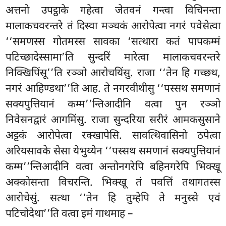
अत्तनो उपट्ठाके गहेत्वा जेतवनं गन्त्वा विचिनन्ता
मालाकचवरन्तरे तं दिस्वा मञ्चकं आरोपेत्वा नगरं पवेसेत्वा
‘‘समणस्स गोतमस्स सावका ‘सत्थारा कतं पापकम्मं
पटिच्छादेस्सामा’ति सुन्दरिं मारेत्वा मालाकचवरन्तरे
निक्खिपिंसू’’ति रञ्ञो आरोचयिंसु. राजा ‘‘तेन हि गच्छथ,
नगरं आहिण्डथा’’ति आह. ते नगरवीथीसु ‘‘पस्सथ समणानं
सक्यपुत्तियानं कम्म’’न्तिआदीनि वत्वा पुन रञ्ञो
निवेसनद्वारं आगमिंसु. राजा सुन्दरिया सरीरं आमकसुसाने
अट्टकं आरोपेत्वा रक्खापेसि. सावत्थिवासिनो ठपेत्वा
अरियसावके सेसा येभुय्येन ‘‘पस्सथ समणानं सक्यपुत्तियानं
कम्म’’न्तिआदीनि वत्वा अन्तोनगरेपि बहिनगरेपि भिक्खू
अक्कोसन्ता विचरन्ति. भिक्खू तं पवत्तिं तथागतस्स
आरोचेसुं. सत्था ‘‘तेन हि तुम्हेपि ते मनुस्से एवं
पटिचोदेथा’’ति वत्वा इमं गाथमाह –