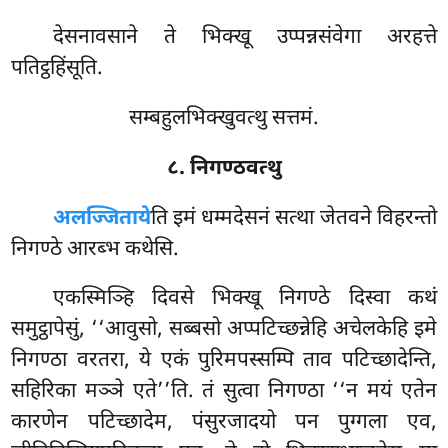
देसनावसाने ते भिक्खू उप्पन्नसंवेगा अरहत्ते
पतिट्ठहिंसूति.
सम्बहुलभिक्खुवत्थु सत्तमं.
८. निगण्ठवत्थु
अलज्जिताये
ति इमं धम्मदेसनं सत्था जेतवने विहरन्तो
निगण्ठे आरब्भ कथेसि.
एकस्मिञ्हि
दिवसे भिक्खू निगण्ठे दिस्वा कथं
समुट्ठापेसुं, ‘‘आवुसो, सब्बसो अप्पटिच्छन्नेहि अचेलकेहि इमे
निगण्ठा वरतरा, ये एकं पुरिमपस्सम्पि ताव पटिच्छादेन्ति,
सहिरिका मञ्ञे एते’’ति. तं सुत्वा निगण्ठा ‘‘न मयं एतेन
कारणेन पटिच्छादेम, पंसुरजादयो
पन पुग्गला एव,