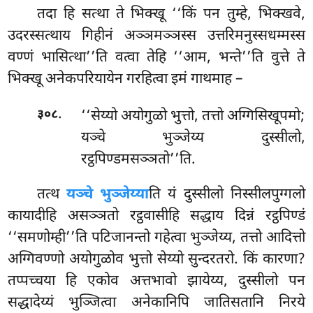
तदा हि सत्था ते भिक्खू ‘‘किं पन तुम्हे, भिक्खवे,
उदरस्सत्थाय गिहीनं अञ्ञमञ्ञस्स उत्तरिमनुस्सधम्मस्स
वण्णं भासित्था’’ति वत्वा तेहि ‘‘आम, भन्ते’’ति वुत्ते ते
भिक्खू अनेकपरियायेन गरहित्वा इमं गाथमाह –
.
‘‘सेय्यो
अयोगुळो भुत्तो, तत्तो अग्गिसिखूपमो;
३०८
यञ्चे भुञ्जेय्य दुस्सीलो,
रट्ठपिण्डमसञ्ञतो’’ति.
तत्थ
यञ्चे भुञ्जेय्या
ति यं दुस्सीलो निस्सीलपुग्गलो
कायादीहि असञ्ञतो रट्ठवासीहि सद्धाय दिन्नं रट्ठपिण्डं
‘‘समणोम्ही’’ति पटिजानन्तो गहेत्वा भुञ्जेय्य, तत्तो आदित्तो
अग्गिवण्णो अयोगुळोव भुत्तो सेय्यो सुन्दरतरो. किं कारणा?
तप्पच्चया हि एकोव अत्तभावो झायेय्य, दुस्सीलो पन
सद्धादेय्यं भुञ्जित्वा अनेकानिपि जातिसतानि निरये