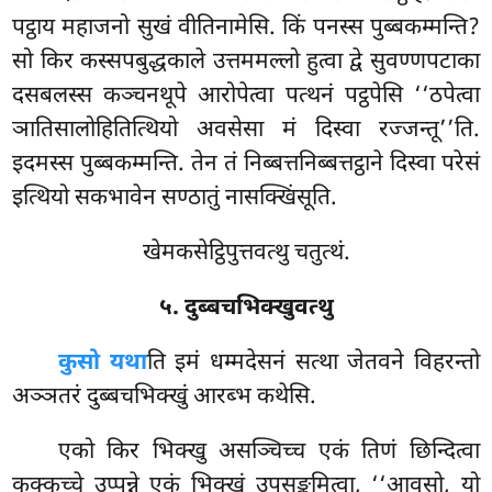
पट्ठाय महाजनो सुखं वीतिनामेसि. किं पनस्स पुब्बकम्मन्ति?
सो किर कस्सपबुद्धकाले उत्तममल्लो हुत्वा द्वे सुवण्णपटाका
दसबलस्स कञ्चनथूपे आरोपेत्वा पत्थनं पट्ठपेसि ‘‘ठपेत्वा
ञातिसालोहितित्थियो अवसेसा मं दिस्वा रज्जन्तू’’ति.
इदमस्स पुब्बकम्मन्ति. तेन तं निब्बत्तनिब्बत्तट्ठाने दिस्वा परेसं
इत्थियो सकभावेन सण्ठातुं नासक्खिंसूति.
खेमकसेट्ठिपुत्तवत्थु चतुत्थं.
५. दुब्बचभिक्खुवत्थु
कुसो यथा
ति इमं धम्मदेसनं सत्था जेतवने विहरन्तो
अञ्ञतरं दुब्बचभिक्खुं आरब्भ कथेसि.
एको किर भिक्खु असञ्चिच्च एकं तिणं छिन्दित्वा
कुक्कुच्चे उप्पन्ने एकं भिक्खुं उपसङ्कमित्वा, ‘‘आवुसो, यो