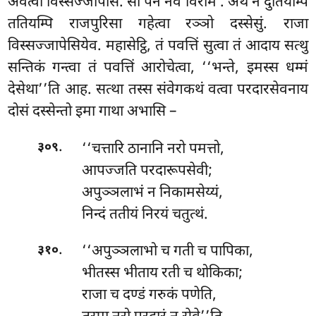
अवत्वा विस्सज्जापेसि. सो पन नेव विरमि
. अथ नं दुतियम्पि
ततियम्पि राजपुरिसा गहेत्वा रञ्ञो दस्सेसुं. राजा
विस्सज्जापेसियेव. महासेट्ठि, तं पवत्तिं सुत्वा तं आदाय सत्थु
सन्तिकं गन्त्वा तं पवत्तिं आरोचेत्वा, ‘‘भन्ते, इमस्स धम्मं
देसेथा’’ति आह. सत्था तस्स संवेगकथं वत्वा परदारसेवनाय
दोसं दस्सेन्तो इमा गाथा अभासि –
.
‘‘चत्तारि ठानानि नरो पमत्तो,
३०९
आपज्जति परदारूपसेवी;
अपुञ्ञलाभं न निकामसेय्यं,
निन्दं ततीयं निरयं चतुत्थं.
.
‘‘अपुञ्ञलाभो
च गती च पापिका,
३१०
भीतस्स भीताय रती च थोकिका;
राजा च दण्डं गरुकं पणेति,