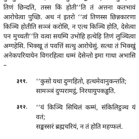
तिणं छिन्दति, तस्स किं होती’’ति तं अत्तना कतभावं
आरोचेत्वा पुच्छि. अथ नं इतरो ‘‘त्वं
तिणस्स छिन्नकारणा
किञ्चि होतीति सञ्ञं करोसि, न एत्थ किञ्चि होति, देसेत्वा
पन मुच्चती’’ति वत्वा सयम्पि
उभोहि हत्थेहि तिणं लुञ्चित्वा
अग्गहेसि. भिक्खू तं पवत्तिं सत्थु आरोचेसुं. सत्था तं भिक्खुं
अनेकपरियायेन विगरहित्वा धम्मं देसेन्तो इमा गाथा अभासि
–
.
‘‘कुसो यथा दुग्गहितो, हत्थमेवानुकन्तति;
३११
सामञ्ञं दुप्परामट्ठं, निरयायुपकड्ढति.
.
‘‘यं किञ्चि सिथिलं कम्मं, संकिलिट्ठञ्च यं
३१२
वतं;
सङ्कस्सरं ब्रह्मचरियं, न तं होति महप्फलं.