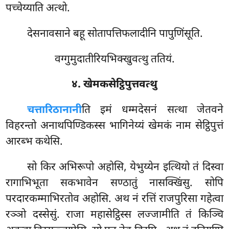
पच्चेय्याति अत्थो.
देसनावसाने बहू सोतापत्तिफलादीनि पापुणिंसूति.
वग्गुमुदातीरियभिक्खुवत्थु ततियं.
४. खेमकसेट्ठिपुत्तवत्थु
चत्तारि
ठानानी
ति इमं धम्मदेसनं सत्था जेतवने
विहरन्तो अनाथपिण्डिकस्स भागिनेय्यं खेमकं नाम सेट्ठिपुत्तं
आरब्भ कथेसि.
सो किर अभिरूपो अहोसि, येभुय्येन इत्थियो तं दिस्वा
रागाभिभूता सकभावेन सण्ठातुं नासक्खिंसु. सोपि
परदारकम्माभिरतोव अहोसि. अथ नं रत्तिं राजपुरिसा गहेत्वा
रञ्ञो दस्सेसुं. राजा महासेट्ठिस्स लज्जामीति तं किञ्चि