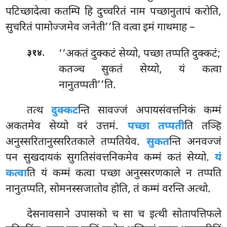
पटिच्छादेत्वा कतम्पि हि दुच्चरितं नाम पच्छानुतापं करोति,
सुचरितं पामोज्जमेव जनेती’’ति वत्वा इमं गाथमाह –
.
‘‘अकतं दुक्कटं सेय्यो, पच्छा तप्पति दुक्कटं;
३१४
कतञ्च सुकतं सेय्यो, यं कत्वा
नानुतप्पती’’ति.
तत्थ
दुक्कट
न्ति सावज्जं अपायसंवत्तनिकं कम्मं
अकतमेव सेय्यो वरं उत्तमं.
पच्छा तप्पती
ति
तञ्हि
अनुस्सरितानुस्सरितकाले तप्पतियेव.
सुकत
न्ति अनवज्जं
पन सुखदायकं सुगतिसंवत्तनिकमेव कम्मं कतं सेय्यो.
यं
कत्वा
ति यं कम्मं कत्वा पच्छा अनुस्सरणकाले न तप्पति
नानुतप्पति, सोमनस्सजातोव होति, तं कम्मं वरन्ति अत्थो.
देसनावसाने उपासको च सा च इत्थी सोतापत्तिफले