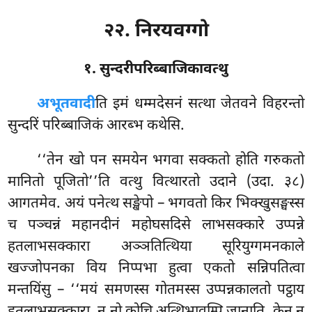
२२. निरयवग्गो
१. सुन्दरीपरिब्बाजिकावत्थु
अभूतवादी
ति
इमं धम्मदेसनं सत्था जेतवने विहरन्तो
सुन्दरिं परिब्बाजिकं आरब्भ कथेसि.
‘‘तेन खो पन समयेन भगवा सक्कतो होति गरुकतो
मानितो पूजितो’’ति वत्थु वित्थारतो उदाने (उदा. ३८)
आगतमेव. अयं पनेत्थ सङ्खेपो – भगवतो किर भिक्खुसङ्घस्स
च पञ्चन्नं महानदीनं महोघसदिसे लाभसक्कारे उप्पन्ने
हतलाभसक्कारा अञ्ञतित्थिया सूरियुग्गमनकाले
खज्जोपनका विय निप्पभा हुत्वा एकतो सन्निपतित्वा
मन्तयिंसु – ‘‘मयं समणस्स गोतमस्स उप्पन्नकालतो पट्ठाय
हतलाभसक्कारा, न नो कोचि अत्थिभावम्पि जानाति, केन नु