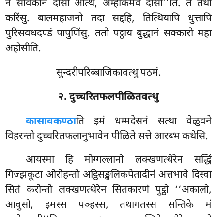
न सावकानं दोसो अत्थि, अम्हाकमेव दोसो’’ति. ते तथा
करिंसु. बालमहाजनो तदा सद्दहि, तित्थियापि धुत्तापि
पुरिसवधदण्डं पापुणिंसु. ततो पट्ठाय बुद्धानं सक्कारो महा
अहोसीति.
सुन्दरीपरिब्बाजिकावत्थु पठमं.
२. दुच्चरितफलपीळितवत्थु
कासावकण्ठा
ति
इमं धम्मदेसनं सत्था वेळुवने
विहरन्तो दुच्चरितफलानुभावेन पीळिते सत्ते आरब्भ कथेसि.
आयस्मा हि मोग्गल्लानो लक्खणत्थेरेन सद्धिं
गिज्झकूटा ओरोहन्तो अट्ठिसङ्खलिकपेतादीनं अत्तभावे दिस्वा
सितं करोन्तो लक्खणत्थेरेन सितकारणं पुट्ठो ‘‘अकालो,
आवुसो, इमस्स पञ्हस्स, तथागतस्स सन्तिके मं