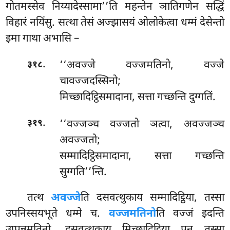
गोतमस्सेव निय्यादेस्सामा’’ति महन्तेन ञातिगणेन सद्धिं
विहारं नयिंसु. सत्था तेसं अज्झासयं ओलोकेत्वा धम्मं देसेन्तो
इमा गाथा अभासि –
.
‘‘अवज्जे वज्जमतिनो, वज्जे
३१८
चावज्जदस्सिनो;
मिच्छादिट्ठिसमादाना, सत्ता गच्छन्ति दुग्गतिं.
.
‘‘वज्जञ्च वज्जतो ञत्वा, अवज्जञ्च
३१९
अवज्जतो;
सम्मादिट्ठिसमादाना, सत्ता गच्छन्ति
सुग्गति’’न्ति.
तत्थ
अवज्जे
ति दसवत्थुकाय सम्मादिट्ठिया, तस्सा
उपनिस्सयभूते धम्मे च.
वज्जमतिनो
ति वज्जं इदन्ति
उप्पन्नमतिनो. दसवत्थुकाय मिच्छादिट्ठिया पन तस्सा