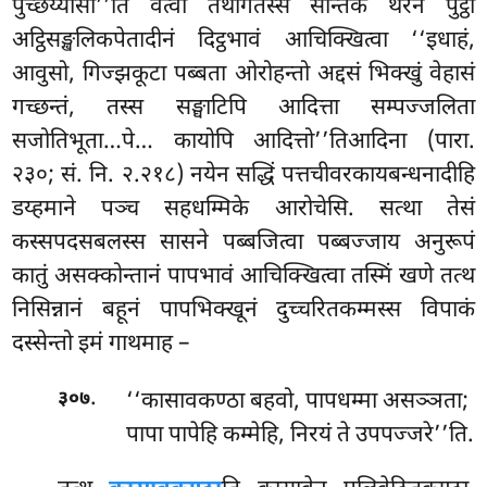
पुच्छेय्यासी’’ति वत्वा तथागतस्स सन्तिके थेरेन पुट्ठो
अट्ठिसङ्खलिकपेतादीनं दिट्ठभावं आचिक्खित्वा ‘‘इधाहं,
आवुसो, गिज्झकूटा पब्बता ओरोहन्तो अद्दसं भिक्खुं वेहासं
गच्छन्तं, तस्स सङ्घाटिपि आदित्ता सम्पज्जलिता
सजोतिभूता…पे… कायोपि आदित्तो’’तिआदिना (पारा.
२३०; सं. नि. २.२१८) नयेन सद्धिं पत्तचीवरकायबन्धनादीहि
डय्हमाने पञ्च सहधम्मिके आरोचेसि. सत्था तेसं
कस्सपदसबलस्स सासने पब्बजित्वा पब्बज्जाय अनुरूपं
कातुं असक्कोन्तानं पापभावं आचिक्खित्वा तस्मिं खणे तत्थ
निसिन्नानं बहूनं पापभिक्खूनं दुच्चरितकम्मस्स विपाकं
दस्सेन्तो इमं गाथमाह –
.
‘‘कासावकण्ठा बहवो, पापधम्मा असञ्ञता;
३०७
पापा पापेहि कम्मेहि, निरयं ते उपपज्जरे’’ति.