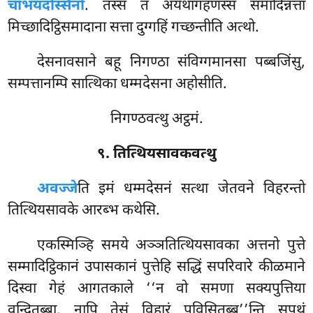
चाभयदस्सिनो
. तस्स तं अयथागहणस्स समादिन्नत्ता
मिच्छादिट्ठिसमादाना सत्ता दुग्गहिं गच्छन्तीति अत्थो.
देसनावसाने बहू निगण्ठा संविग्गमानसा पब्बजिंसु,
सम्पत्तानम्पि सात्थिका धम्मदेसना अहोसीति.
निगण्ठवत्थु अट्ठमं.
९. तित्थियसावकवत्थु
अवज्जे
ति
इमं धम्मदेसनं सत्था जेतवने विहरन्तो
तित्थियसावके आरब्भ कथेसि.
एकस्मिञ्हि समये अञ्ञतित्थियसावका अत्तनो पुत्ते
सम्मादिट्ठिकानं उपासकानं पुत्तेहि सद्धिं सपरिवारे कीळमाने
दिस्वा गेहं आगतकाले ‘‘न वो समणा सक्यपुत्तिया
वन्दितब्बा, नापि तेसं विहारं पविसितब्ब’’न्ति सपथं