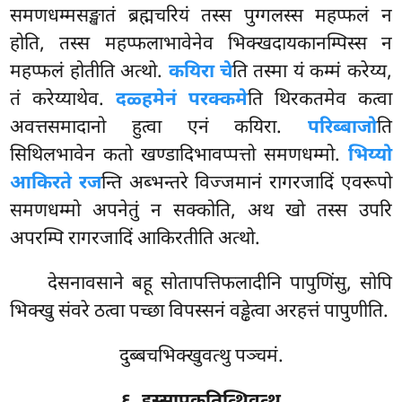
समणधम्मसङ्खातं ब्रह्मचरियं तस्स पुग्गलस्स महप्फलं न
होति, तस्स महप्फलाभावेनेव भिक्खदायकानम्पिस्स न
महप्फलं होतीति अत्थो.
कयिरा चे
ति तस्मा यं कम्मं करेय्य,
तं करेय्याथेव.
दळ्हमेनं परक्कमे
ति थिरकतमेव कत्वा
अवत्तसमादानो हुत्वा एनं कयिरा.
परिब्बाजो
ति
सिथिलभावेन कतो खण्डादिभावप्पत्तो समणधम्मो.
भिय्यो
आकिरते रज
न्ति अब्भन्तरे विज्जमानं रागरजादिं एवरूपो
समणधम्मो अपनेतुं न सक्कोति, अथ खो तस्स उपरि
अपरम्पि रागरजादिं आकिरतीति अत्थो.
देसनावसाने
बहू सोतापत्तिफलादीनि पापुणिंसु, सोपि
भिक्खु संवरे ठत्वा पच्छा विपस्सनं वड्ढेत्वा अरहत्तं पापुणीति.
दुब्बचभिक्खुवत्थु पञ्चमं.
६. इस्सापकतित्थिवत्थु