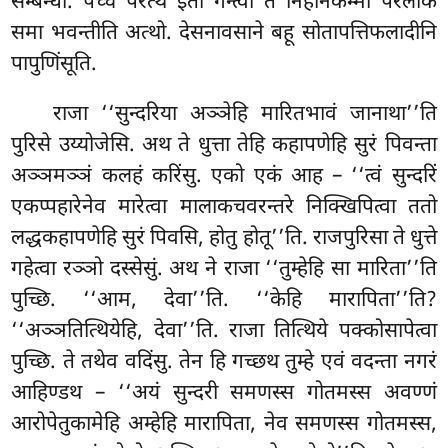
सम्बन्धो. पेच्च परत्थ इतो गन्त्वा ते निहीनकम्मा परलोके
समा भवन्तीति अत्थो. देसनावसाने
बहू सोतापत्तिफलादीनि
पापुणिंसूति.
राजा ‘‘सुन्दरिया अञ्ञेहि मारितभावं जानाथा’’ति
पुरिसे उय्योजेसि. अथ ते धुत्ता तेहि
कहापणेहि सुरं पिवन्ता
अञ्ञमञ्ञं कलहं करिंसु. एको एकं आह – ‘‘त्वं सुन्दरिं
एकप्पहारेनेव मारेत्वा मालाकचवरन्तरे निक्खिपित्वा ततो
लद्धकहापणेहि सुरं पिवसि, होतु होतू’’ति. राजपुरिसा ते धुत्ते
गहेत्वा रञ्ञो दस्सेसुं. अथ ने राजा ‘‘तुम्हेहि सा मारिता’’ति
पुच्छि. ‘‘आम, देवा’’ति. ‘‘केहि मारापिता’’ति?
‘‘अञ्ञतित्थियेहि, देवा’’ति. राजा तित्थिये पक्कोसापेत्वा
पुच्छि. ते तथेव वदिंसु. तेन हि गच्छथ तुम्हे एवं वदन्ता नगरं
आहिण्डथ – ‘‘अयं सुन्दरी समणस्स गोतमस्स अवण्णं
आरोपेतुकामेहि अम्हेहि मारापिता, नेव समणस्स गोतमस्स,