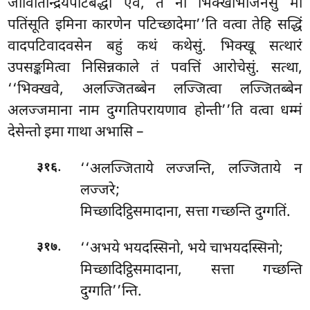
जीवितिन्द्रियपटिबद्धा एव, ते नो भिक्खाभाजनेसु मा
पतिंसूति इमिना कारणेन पटिच्छादेमा’’ति वत्वा तेहि सद्धिं
वादपटिवादवसेन बहुं कथं कथेसुं. भिक्खू सत्थारं
उपसङ्कमित्वा निसिन्नकाले तं पवत्तिं आरोचेसुं. सत्था,
‘‘भिक्खवे, अलज्जितब्बेन लज्जित्वा लज्जितब्बेन
अलज्जमाना नाम दुग्गतिपरायणाव होन्ती’’ति वत्वा धम्मं
देसेन्तो इमा गाथा अभासि –
.
‘‘अलज्जिताये लज्जन्ति, लज्जिताये न
३१६
लज्जरे;
मिच्छादिट्ठिसमादाना, सत्ता गच्छन्ति दुग्गतिं.
.
‘‘अभये भयदस्सिनो, भये चाभयदस्सिनो;
३१७
मिच्छादिट्ठिसमादाना, सत्ता गच्छन्ति
दुग्गति’’न्ति.