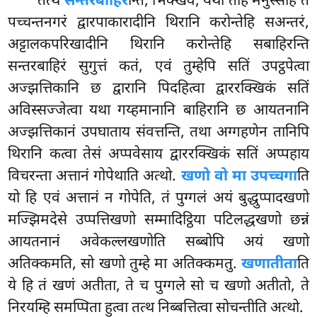
तत्थ
सन्तरबाहिर
न्ति, भिक्खवे, यथा तेहि मनुस्सेहि तं
पच्चन्तनगरं द्वारपाकारादीनि थिरानि करोन्तेहि सअन्तरं,
अट्टालकपरिखादीनि थिरानि करोन्तेहि सबाहिरन्ति
सन्तरबाहिरं सुगुत्तं कतं, एवं तुम्हेपि सतिं उपट्ठपेत्वा
अज्झत्तिकानि छ द्वारानि पिदहित्वा द्वाररक्खिकं सतिं
अविस्सज्जेत्वा यथा गय्हमानानि बाहिरानि छ आयतनानि
अज्झत्तिकानं उपघाताय संवत्तन्ति, तथा अग्गहणेन तानिपि
थिरानि कत्वा
तेसं अप्पवेसाय द्वाररक्खिकं सतिं अप्पहाय
विचरन्ता अत्तानं गोपेथाति अत्थो.
खणो वो मा उपच्चगा
ति
यो हि एवं अत्तानं न गोपेति, तं पुग्गलं अयं बुद्धुप्पादखणो
मज्झिमदेसे उप्पत्तिखणो सम्मादिट्ठिया पटिलद्धखणो छन्नं
आयतनानं अवेकल्लखणोति सब्बोपि अयं खणो
अतिक्कमति, सो खणो तुम्हे मा अतिक्कमतु.
खणातीता
ति
ये हि तं खणं अतीता, ते च पुग्गले सो च खणो अतीतो, ते
निरयम्हि समप्पिता हुत्वा तत्थ निब्बत्तित्वा सोचन्तीति अत्थो.