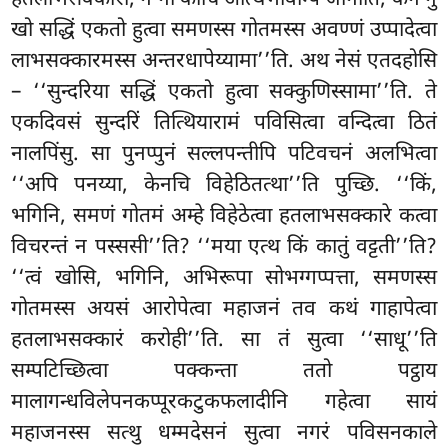
खो सद्धिं एकतो हुत्वा समणस्स गोतमस्स अवण्णं उप्पादेत्वा
लाभसक्कारमस्स अन्तरधापेय्यामा’’ति. अथ नेसं एतदहोसि
– ‘‘सुन्दरिया सद्धिं एकतो हुत्वा सक्कुणिस्सामा’’ति. ते
एकदिवसं सुन्दरिं तित्थियारामं पविसित्वा वन्दित्वा ठितं
नालपिंसु. सा पुनप्पुनं
सल्लपन्तीपि पटिवचनं अलभित्वा
‘‘अपि पनय्या, केनचि विहेठितत्था’’ति पुच्छि. ‘‘किं,
भगिनि, समणं गोतमं अम्हे विहेठेत्वा हतलाभसक्कारे कत्वा
विचरन्तं न पस्ससी’’ति? ‘‘मया एत्थ किं कातुं वट्टती’’ति?
‘‘त्वं खोसि, भगिनि, अभिरूपा सोभग्गप्पत्ता, समणस्स
गोतमस्स अयसं आरोपेत्वा महाजनं तव कथं गाहापेत्वा
हतलाभसक्कारं करोही’’ति. सा तं सुत्वा ‘‘साधू’’ति
सम्पटिच्छित्वा पक्कन्ता ततो पट्ठाय
मालागन्धविलेपनकप्पूरकटुकफलादीनि गहेत्वा सायं
महाजनस्स सत्थु धम्मदेसनं सुत्वा नगरं पविसनकाले