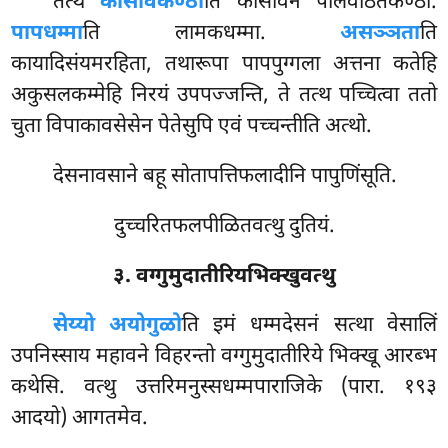
तत्थ
कासावकण्ठा
ति कासावेन पलिवेठितकण्ठा.
पापधम्मा
ति लामकधम्मा.
असञ्ञता
ति
कायादिसंयमरहिता, तथारूपा पापपुग्गला अत्तना कतेहि
अकुसलकम्मेहि निरयं उपपज्जन्ति, ते तत्थ पच्चित्वा ततो
चुता विपाकावसेसेन पेतेसुपि एवं पच्चन्तीति अत्थो.
देसनावसाने बहू सोतापत्तिफलादीनि पापुणिंसूति.
दुच्चरितफलपीळितवत्थु दुतियं.
३. वग्गुमुदातीरियभिक्खुवत्थु
सेय्यो अयोगुळो
ति इमं धम्मदेसनं सत्था वेसालिं
उपनिस्साय महावने विहरन्तो वग्गुमुदातीरिये भिक्खू आरब्भ
कथेसि. वत्थु उत्तरिमनुस्सधम्मपाराजिके (पारा. १९३
आदयो) आगतमेव.