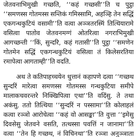
जेतवनाभिमुखी गच्छति, ‘‘कहं गच्छसी’’ति च पुट्ठा
‘‘समणस्स गोतमस्स सन्तिकं गमिस्सामि, अहञ्हि तेन सद्धिं
एकगन्धकुटियं वसामी’’ति वत्वा अञ्ञतरस्मिं तित्थियारामे
वसित्वा पातोव जेतवनमग्गं ओतरित्वा नगराभिमुखी
आगच्छन्ती ‘‘किं, सुन्दरि, कहं गतासी’’ति पुट्ठा ‘‘समणेन
गोतमेन सद्धिं एकगन्धकुटियं वसित्वा तं किलेसरतिया
रमापेत्वा आगताम्ही’’ति वदति.
अथ
ते कतिपाहच्चयेन
धुत्तानं कहापणे दत्वा ‘‘गच्छथ
सुन्दरिं मारेत्वा समणस्स गोतमस्स गन्धकुटिया समीपे
मालाकचवरन्तरे निक्खिपित्वा एथा’’ति वदिंसु. ते तथा
अकंसु. ततो तित्थिया ‘‘सुन्दरिं न पस्सामा’’ति कोलाहलं
कत्वा रञ्ञो आरोचेत्वा ‘‘कहं वो आसङ्का’’ति वुत्ता ‘‘इमेसु
दिवसेसु जेतवने वसति, तत्थस्सा पवत्तिं न जानामा’’ति
वत्वा ‘‘तेन हि गच्छथ, नं विचिनथा’’ति रञ्ञा अनुञ्ञाता