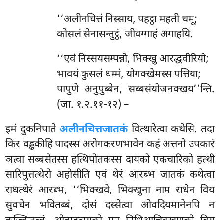
‘‘अलीनचित्तं निस्साय, पहट्ठा महती चमू;
कोसलं सेनासन्तुट्ठं, जीवग्गाहं अगाहयि.
‘‘एवं निस्सयसम्पन्नो, भिक्खु आरद्धवीरियो;
भावयं कुसलं धम्मं, योगक्खेमस्स पत्तिया;
पापुणे अनुपुब्बेन, सब्बसंयोजनक्खय’’न्ति.
(जा. १.२.११-१२) –
इमं दुकनिपाते
अलीनचित्तजातकं
वित्थारेत्वा कथेसि. तदा
किर वड्ढकीहि पादस्स अरोगकरणभावेन कहं अत्तनो उपकारं
ञत्वा सब्बसेतस्स हत्थिपोतकस्स दायको एकचारिको हत्थी
सारिपुत्तत्थेरो अहोसीति एवं थेरं आरब्भ जातकं कथेत्वा
राधत्थेरं आरब्भ, ‘‘भिक्खवे, भिक्खुना नाम राधेन विय
सुवचेन भवितब्बं, दोसं दस्सेत्वा ओवदियमानेनपि न