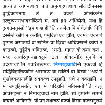
अञ्ञातं ञापनत्थाय ञातं अनुग्गहणत्थाय
सीलादीनमस्स
वुद्धिकामताय तं तं वज्जं ओलोकनेन
उल्लुम्पनसभावसण्ठितो च. अयं इध अधिप्पेतो. यथा हि
दुग्गतमनुस्सो ‘‘इमं गण्हाही’’ति तज्जेत्वापि पोथेत्वापि निधिं
दस्सेन्ते कोपं न करोति, पमुदितो एव होति, एवमेव एवरूपे
पुग्गले असारुप्पं वा खलितं वा दिस्वा आचिक्खन्ते कोपो न
कातब्बो, तुट्ठेनेव भवितब्बं, ‘‘भन्ते, महन्तं वो कम्मं कतं
,
मय्हं आचरियुपज्झायट्ठाने ठत्वा ओवदन्तेहि पुनपि मं
वदेय्याथा’’ति पवारेतब्बमेव.
निग्गय्हवादि
न्ति एकच्चो हि
सद्धिविहारिकादीनं असारुप्पं वा खलितं वा दिस्वा ‘‘अयं मे
मुखोदकदानादीहि सक्कच्चं उपट्ठहति, सचे नं वक्खामि, न
मं उपट्ठहिस्सति, एवं मे परिहानि भविस्सती’’ति वत्थुं
अविसहन्तो न निग्गय्हवादी नाम होति. सो इमस्मिं सासने
कचवरं आकिरति. यो पन तथारूपं वज्जं दिस्वा वज्जानुरूपं