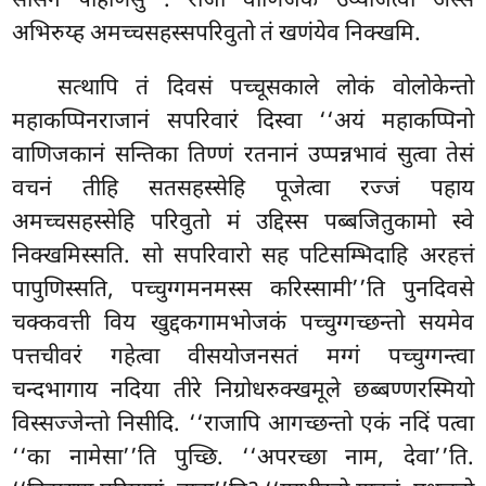
सासनं पहिणिंसु
. राजा वाणिजके उय्योजेत्वा अस्सं
अभिरुय्ह अमच्चसहस्सपरिवुतो तं खणंयेव निक्खमि.
सत्थापि तं दिवसं पच्चूसकाले लोकं वोलोकेन्तो
महाकप्पिनराजानं सपरिवारं दिस्वा ‘‘अयं महाकप्पिनो
वाणिजकानं सन्तिका तिण्णं रतनानं उप्पन्नभावं सुत्वा तेसं
वचनं तीहि सतसहस्सेहि पूजेत्वा रज्जं पहाय
अमच्चसहस्सेहि परिवुतो मं उद्दिस्स पब्बजितुकामो स्वे
निक्खमिस्सति. सो सपरिवारो सह पटिसम्भिदाहि अरहत्तं
पापुणिस्सति, पच्चुग्गमनमस्स करिस्सामी’’ति पुनदिवसे
चक्कवत्ती विय खुद्दकगामभोजकं पच्चुग्गच्छन्तो सयमेव
पत्तचीवरं गहेत्वा वीसयोजनसतं मग्गं पच्चुग्गन्त्वा
चन्दभागाय नदिया तीरे निग्रोधरुक्खमूले छब्बण्णरस्मियो
विस्सज्जेन्तो निसीदि. ‘‘राजापि आगच्छन्तो एकं नदिं पत्वा
‘‘का नामेसा’’ति पुच्छि. ‘‘अपरच्छा नाम, देवा’’ति.