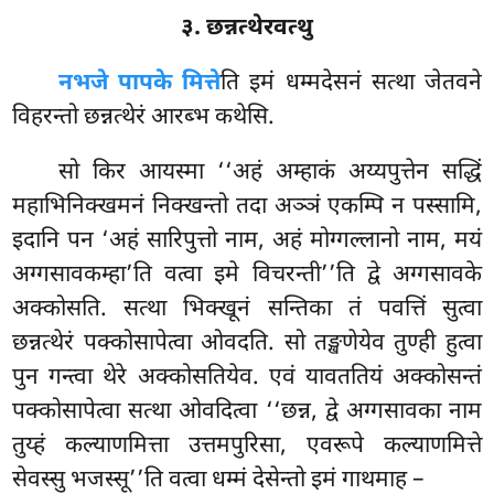
३. छन्नत्थेरवत्थु
न
भजे पापके मित्ते
ति इमं धम्मदेसनं सत्था जेतवने
विहरन्तो छन्नत्थेरं आरब्भ कथेसि.
सो
किर आयस्मा ‘‘अहं अम्हाकं अय्यपुत्तेन सद्धिं
महाभिनिक्खमनं
निक्खन्तो तदा अञ्ञं एकम्पि न पस्सामि,
इदानि पन ‘अहं सारिपुत्तो नाम, अहं मोग्गल्लानो नाम, मयं
अग्गसावकम्हा’ति वत्वा इमे विचरन्ती’’ति द्वे अग्गसावके
अक्कोसति. सत्था भिक्खूनं सन्तिका तं पवत्तिं सुत्वा
छन्नत्थेरं पक्कोसापेत्वा ओवदति. सो तङ्खणेयेव तुण्ही हुत्वा
पुन गन्त्वा थेरे अक्कोसतियेव. एवं यावततियं अक्कोसन्तं
पक्कोसापेत्वा सत्था ओवदित्वा ‘‘छन्न, द्वे अग्गसावका नाम
तुय्हं कल्याणमित्ता उत्तमपुरिसा, एवरूपे कल्याणमित्ते
सेवस्सु भजस्सू’’ति वत्वा धम्मं देसेन्तो इमं गाथमाह –