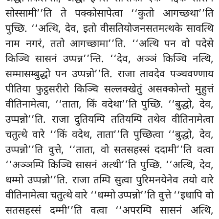
सोस्सामी’’ति
ते पक्कोसापेत्वा ‘‘कुतो आगच्छथा’’ति
पुच्छि. ‘‘अत्थि, देव, इतो वीसतियोजनसतमत्थके सावत्थि
नाम नगरं, ततो आगच्छामा’’ति. ‘‘अत्थि पन वो पदेसे
किञ्चि सासनं उप्पन्न’’न्ति. ‘‘देव, अञ्ञं किञ्चि नत्थि,
सम्मासम्बुद्धो पन उप्पन्नो’’ति. राजा तावदेव पञ्चवण्णाय
पीतिया फुट्ठसरीरो किञ्चि सल्लक्खेतुं असक्कोन्तो मुहुत्तं
वीतिनामेत्वा, ‘‘ताता, किं वदेथा’’ति पुच्छि. ‘‘बुद्धो, देव,
उप्पन्नो’’ति. राजा दुतियम्पि ततियम्पि तथेव वीतिनामेत्वा
चतुत्थे वारे ‘‘किं वदेथ, ताता’’ति पुच्छित्वा ‘‘बुद्धो, देव,
उप्पन्नो’’ति वुत्ते, ‘‘ताता, वो सतसहस्सं ददामी’’ति वत्वा
‘‘अञ्ञम्पि किञ्चि सासनं अत्थी’’ति पुच्छि. ‘‘अत्थि, देव,
धम्मो उप्पन्नो’’ति. राजा तम्पि सुत्वा पुरिमनयेनेव तयो वारे
वीतिनामेत्वा चतुत्थे वारे ‘‘धम्मो उप्पन्नो’’ति वुत्ते ‘‘इधापि वो
सतसहस्सं दम्मी’’ति वत्वा ‘‘अपरम्पि सासनं अत्थि,