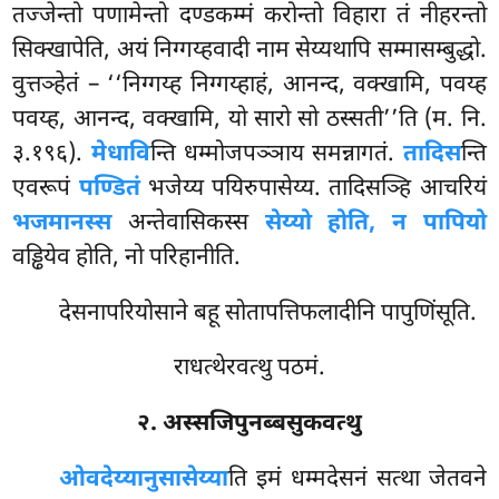
तज्जेन्तो पणामेन्तो दण्डकम्मं करोन्तो विहारा तं नीहरन्तो
सिक्खापेति, अयं निग्गय्हवादी नाम सेय्यथापि सम्मासम्बुद्धो.
वुत्तञ्हेतं – ‘‘निग्गय्ह निग्गय्हाहं, आनन्द, वक्खामि, पवय्ह
पवय्ह, आनन्द, वक्खामि, यो सारो सो ठस्सती’’ति (म. नि.
३.१९६).
मेधावि
न्ति धम्मोजपञ्ञाय समन्नागतं.
तादिस
न्ति
एवरूपं
पण्डितं
भजेय्य पयिरुपासेय्य. तादिसञ्हि आचरियं
भजमानस्स
अन्तेवासिकस्स
सेय्यो होति, न पापियो
वड्ढियेव होति, नो परिहानीति.
देसनापरियोसाने बहू सोतापत्तिफलादीनि पापुणिंसूति.
राधत्थेरवत्थु पठमं.
२. अस्सजिपुनब्बसुकवत्थु
ओवदेय्यानुसासेय्या
ति इमं धम्मदेसनं सत्था जेतवने