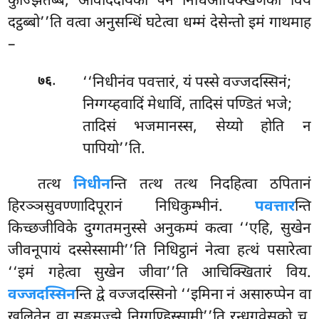
कुज्झितब्बं, ओवाददायको पन निधिआचिक्खणको विय
दट्ठब्बो’’ति वत्वा अनुसन्धिं
घटेत्वा धम्मं देसेन्तो इमं गाथमाह
–
.
‘‘निधीनंव पवत्तारं, यं पस्से वज्जदस्सिनं;
७६
निग्गय्हवादिं मेधाविं, तादिसं पण्डितं भजे;
तादिसं भजमानस्स, सेय्यो होति न
पापियो’’ति.
तत्थ
निधीन
न्ति तत्थ तत्थ निदहित्वा ठपितानं
हिरञ्ञसुवण्णादिपूरानं निधिकुम्भीनं.
पवत्तार
न्ति
किच्छजीविके दुग्गतमनुस्से अनुकम्पं कत्वा ‘‘एहि, सुखेन
जीवनूपायं दस्सेस्सामी’’ति निधिट्ठानं नेत्वा हत्थं पसारेत्वा
‘‘इमं गहेत्वा सुखेन जीवा’’ति आचिक्खितारं विय.
वज्जदस्सिन
न्ति द्वे वज्जदस्सिनो ‘‘इमिना नं असारुप्पेन वा
खलितेन वा सङ्घमज्झे निग्गण्हिस्सामी’’ति रन्धगवेसको
च,