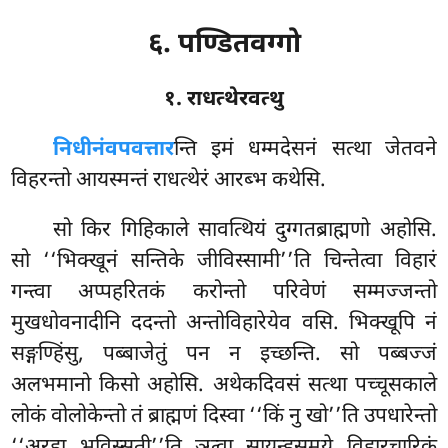
६. पण्डितवग्गो
१. राधत्थेरवत्थु
निधीनंव
पवत्तार
न्ति इमं धम्मदेसनं सत्था जेतवने
विहरन्तो आयस्मन्तं राधत्थेरं आरब्भ कथेसि.
सो किर गिहिकाले सावत्थियं दुग्गतब्राह्मणो अहोसि.
सो ‘‘भिक्खूनं सन्तिके जीविस्सामी’’ति चिन्तेत्वा विहारं
गन्त्वा अप्पहरितकं करोन्तो परिवेणं सम्मज्जन्तो
मुखधोवनादीनि ददन्तो अन्तोविहारेयेव वसि. भिक्खूपि नं
सङ्गण्हिंसु, पब्बाजेतुं पन न इच्छन्ति. सो पब्बज्जं
अलभमानो किसो अहोसि. अथेकदिवसं सत्था पच्चूसकाले
लोकं वोलोकेन्तो तं ब्राह्मणं दिस्वा ‘‘किं नु खो’’ति उपधारेन्तो
‘‘अरहा भविस्सती’’ति ञत्वा सायन्हसमये विहारचारिकं