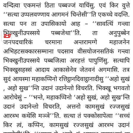
वन्दित्वा एकमन्तं ठिता पब्बज्जं याचिंसु. एवं किर वुत्ते
‘‘सत्था उप्पलवण्णाय आगमनं चिन्तेसी’’ति एकच्चे वदन्ति.
सत्था पन ता उपासिकायो आह – ‘‘सावत्थिं गन्त्वा
भिक्खुनीउपस्सये पब्बजेथा’’ति. ता अनुपुब्बेन
📜
जनपदचारिकं चरमाना अन्तरामग्गे महाजनेन
अभिहटसक्कारसम्माना पदसाव वीसयोजनसतिकं गन्त्वा
भिक्खुनीउपस्सये पब्बजित्वा अरहत्तं पापुणिंसु. सत्थापि
भिक्खुसहस्सं आदाय आकासेनेव जेतवनं अगमासि. तत्र
सुदं आयस्मा महाकप्पिनो रत्तिट्ठानदिवाट्ठानादीसु ‘‘अहो सुखं
, अहो सुख’’न्ति उदानं उदानेन्तो विचरति. भिक्खू भगवतो
आरोचेसुं – ‘‘भन्ते, महाकप्पिनो ‘अहो सुखं, अहो सुख’न्ति
उदानं उदानेन्तो विचरति, अत्तनो कामसुखं रज्जसुखं
आरब्भ कथेसि मञ्ञे’’ति. सत्था तं पक्कोसापेत्वा ‘‘सच्चं
किर त्वं, कप्पिन, कामसुखं रज्जसुखं
आरब्भ उदानं