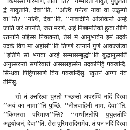
‘‘किमस्सा परिमाणं, ताता’’ति? ‘‘गम्भीरतो
गावुतं, पुथुलतो
द्वे गावुतानि, देवा’’ति. ‘‘अत्थि पनेत्थ नावा वा उळुम्पो
वा’’ति? ‘‘नत्थि, देवा’’ति. ‘‘नावादीनि ओलोकेन्ते अम्हे
जाति जरं उपनेति, जरा मरणं. अहं निब्बेमतिको हुत्वा तीणि
रतनानि उद्दिस्स निक्खन्तो, तेसं मे आनुभावेन इमं उदकं
उदकं विय मा अहोसी’’ति तिण्णं रतनानं गुणं आवज्जेत्वा
‘‘इतिपि सो भगवा अरहं सम्मासम्बुद्धो’’ति बुद्धानुस्सतिं
अनुस्सरन्तो सपरिवारो अस्ससहस्सेन उदकपिट्ठिं पक्खन्दि.
सिन्धवा पिट्ठिपासाणे विय पक्खन्दिंसु. खुरानं अग्गा नेव
तेमिंसु.
सो तं उत्तरित्वा पुरतो गच्छन्तो अपरम्पि नदिं दिस्वा
‘‘अयं का नामा’’ति पुच्छि. ‘‘नीलवाहिनी नाम, देवा’’ति.
‘‘किमस्सा परिमाण’’न्ति? ‘‘गम्भीरतोपि पुथुलतोपि
अड्ढयोजनं, देवा’’ति. सेसं पुरिमसदिसमेव. तं पन नदिं दिस्वा