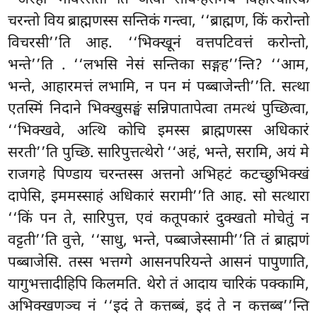
चरन्तो विय ब्राह्मणस्स सन्तिकं गन्त्वा, ‘‘ब्राह्मण, किं करोन्तो
विचरसी’’ति आह. ‘‘भिक्खूनं वत्तपटिवत्तं करोन्तो,
भन्ते’’ति
. ‘‘लभसि नेसं सन्तिका सङ्गह’’न्ति? ‘‘आम,
भन्ते, आहारमत्तं लभामि, न पन मं पब्बाजेन्ती’’ति. सत्था
एतस्मिं निदाने भिक्खुसङ्घं सन्निपातापेत्वा तमत्थं पुच्छित्वा,
‘‘भिक्खवे, अत्थि कोचि इमस्स ब्राह्मणस्स अधिकारं
सरती’’ति पुच्छि. सारिपुत्तत्थेरो ‘‘अहं, भन्ते, सरामि, अयं मे
राजगहे पिण्डाय चरन्तस्स अत्तनो अभिहटं कटच्छुभिक्खं
दापेसि, इममस्साहं अधिकारं सरामी’’ति आह. सो सत्थारा
‘‘किं पन ते, सारिपुत्त, एवं कतूपकारं दुक्खतो मोचेतुं न
वट्टती’’ति वुत्ते, ‘‘साधु, भन्ते, पब्बाजेस्सामी’’ति तं ब्राह्मणं
पब्बाजेसि. तस्स भत्तग्गे आसनपरियन्ते आसनं पापुणाति,
यागुभत्तादीहिपि किलमति. थेरो तं आदाय चारिकं पक्कामि,
अभिक्खणञ्च नं ‘‘इदं ते कत्तब्बं, इदं ते न कत्तब्ब’’न्ति