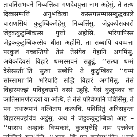
तावतिंसभवने निब्बत्तित्वा गणदेवपुत्ता नाम अहेसुं. ते तत्थ
दिब्बसम्पत्तिं अनुभवित्वा कस्सपसम्मासम्बुद्धकाले
बाराणसियं कुटुम्बिकगेहेसु निब्बत्तिंसु. जेट्ठकपेसकारो
जेट्ठककुटुम्बिकस्स पुत्तो अहोसि. भरियापिस्स
जेट्ठककुटुम्बिकस्सेव धीता अहोसि. ता सब्बापि वयप्पत्ता
परकुलं गच्छन्तियो तेसं तेसंयेव गेहानि अगमिंसु.
अथेकदिवसं विहारे धम्मस्सवनं सङ्घुट्ठं. ‘‘सत्था धम्मं
देसेस्सती’’ति सुत्वा सब्बेपि ते कुटुम्बिका ‘‘धम्मं
सोस्सामा’’ति भरियाहि सद्धिं विहारं अगमिंसु. तेसं
विहारमज्झं पविट्ठक्खणे वस्सं उट्ठहि. येसं कुलूपका वा
ञातिसामणेरादयो वा अत्थि, ते तेसं परिवेणानि पविसिंसु. ते
पन तथारूपानं नत्थिताय कत्थचि, पविसितुं अविसहन्ता
विहारमज्झेयेव अट्ठंसु. अथ ने जेट्ठककुटुम्बिको आह –
‘‘पस्सथ अम्हाकं विप्पकारं, कुलपुत्तेहि नाम एत्तकेन