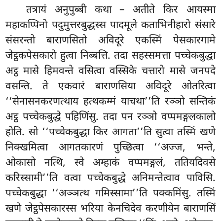
तत्रायं अनुपुब्बी कथा – अतीते किर आयस्मा
महाकप्पिनो पदुमुत्तरबुद्धस्स पादमूले कताभिनीहारो संसारे
संसरन्तो बाराणसितो अविदूरे एकस्मिं पेसकारगामे
जेट्ठकपेसकारो हुत्वा निब्बत्ति. तदा सहस्समत्ता पच्चेकबुद्धा
अट्ठ मासे हिमवन्ते वसित्वा वस्सिके चत्तारो मासे जनपदे
वसन्ति. ते एकवारं बाराणसिया अविदूरे ओतरित्वा
‘‘सेनासनकरणत्थाय हत्थकम्मं याचथा’’ति
रञ्ञो सन्तिकं
अट्ठ पच्चेकबुद्धे पहिणिंसु. तदा पन रञ्ञो वप्पमङ्गलकालो
होति. सो ‘‘पच्चेकबुद्धा किर आगता’’ति सुत्वा तस्मिं खणे
निक्खमित्वा आगतकारणं पुच्छित्वा ‘‘अज्ज, भन्ते,
ओकासो नत्थि, स्वे अम्हाकं वप्पमङ्गलं, ततियदिवसे
करिस्सामी’’ति वत्वा पच्चेकबुद्धे अनिमन्तेत्वाव पाविसि.
पच्चेकबुद्धा ‘‘अञ्ञत्थ गमिस्सामा’’ति पक्कमिंसु. तस्मिं
खणे जेट्ठपेसकारस्स भरिया केनचिदेव करणीयेन बाराणसिं