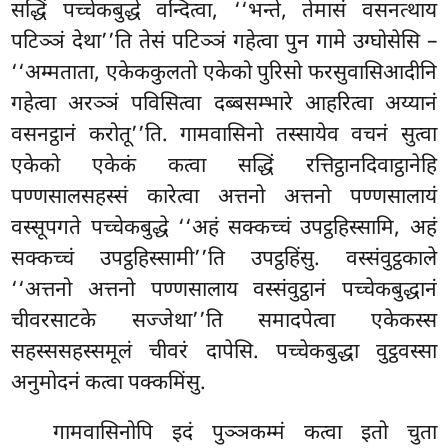
सद्धिं पच्चेकबुद्धे वन्दित्वा, ‘‘भन्ते, तेमासं वसनत्थाय
पटिञ्ञं देथा’’ति तेसं पटिञ्ञं गहेत्वा पुन गामे उग्घोसेसि –
‘‘अम्मताता, एकेककुलतो एकेको पुरिसो फरसुवासिआदीनि
गहेत्वा अरञ्ञं पविसित्वा दब्बसम्भारे आहरित्वा अय्यानं
वसनट्ठानं करोतू’’ति. गामवासिनो तस्सायेव वचनं सुत्वा
एकेको एकेकं कत्वा सद्धिं रत्तिट्ठानदिवाट्ठानेहि
पण्णसालसहस्सं कारेत्वा अत्तनो अत्तनो पण्णसालायं
वस्सूपगते पच्चेकबुद्धे ‘‘अहं सक्कच्चं उपट्ठहिस्सामि, अहं
सक्कच्चं
उपट्ठहिस्सामी’’ति उपट्ठहिंसु. वस्संवुट्ठकाले
‘‘अत्तनो अत्तनो पण्णसालाय वस्संवुट्ठानं पच्चेकबुद्धानं
चीवरसाटके सज्जेथा’’ति समादपेत्वा एकेकस्स
सहस्ससहस्समूलं चीवरं दापेसि. पच्चेकबुद्धा वुट्ठवस्सा
अनुमोदनं कत्वा पक्कमिंसु.
गामवासिनोपि इदं पुञ्ञकम्मं कत्वा इतो चुता