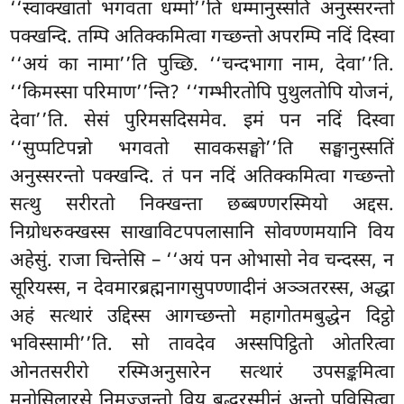
‘‘स्वाक्खातो भगवता धम्मो’’ति धम्मानुस्सतिं अनुस्सरन्तो
पक्खन्दि. तम्पि अतिक्कमित्वा गच्छन्तो अपरम्पि नदिं दिस्वा
‘‘अयं का नामा’’ति पुच्छि. ‘‘चन्दभागा नाम, देवा’’ति.
‘‘किमस्सा परिमाण’’न्ति? ‘‘गम्भीरतोपि पुथुलतोपि योजनं,
देवा’’ति. सेसं पुरिमसदिसमेव. इमं
पन नदिं दिस्वा
‘‘सुप्पटिपन्नो
भगवतो सावकसङ्घो’’ति सङ्घानुस्सतिं
अनुस्सरन्तो
पक्खन्दि. तं पन नदिं अतिक्कमित्वा गच्छन्तो
सत्थु सरीरतो निक्खन्ता छब्बण्णरस्मियो अद्दस.
निग्रोधरुक्खस्स साखाविटपपलासानि सोवण्णमयानि विय
अहेसुं. राजा चिन्तेसि – ‘‘अयं पन ओभासो नेव चन्दस्स, न
सूरियस्स, न देवमारब्रह्मनागसुपण्णादीनं अञ्ञतरस्स, अद्धा
अहं सत्थारं उद्दिस्स आगच्छन्तो महागोतमबुद्धेन दिट्ठो
भविस्सामी’’ति. सो तावदेव अस्सपिट्ठितो ओतरित्वा
ओनतसरीरो रस्मिअनुसारेन सत्थारं उपसङ्कमित्वा
मनोसिलारसे निमुज्जन्तो विय बुद्धरस्मीनं अन्तो पविसित्वा