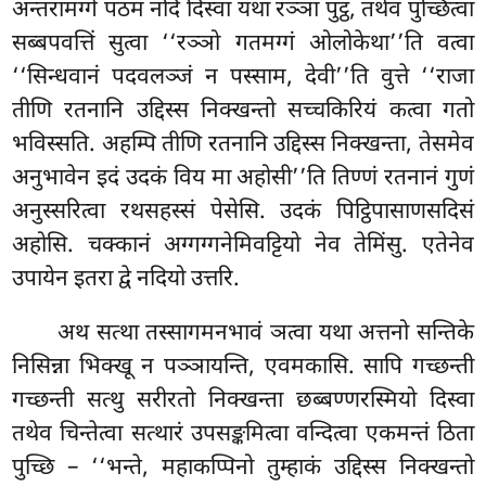
अन्तरामग्गे पठमं नदिं दिस्वा यथा रञ्ञा पुट्ठं, तथेव पुच्छित्वा
सब्बपवत्तिं सुत्वा ‘‘रञ्ञो गतमग्गं ओलोकेथा’’ति वत्वा
‘‘सिन्धवानं पदवलञ्जं न पस्साम, देवी’’ति वुत्ते ‘‘राजा
तीणि रतनानि उद्दिस्स निक्खन्तो सच्चकिरियं कत्वा गतो
भविस्सति. अहम्पि तीणि रतनानि उद्दिस्स निक्खन्ता, तेसमेव
अनुभावेन इदं उदकं विय मा अहोसी’’ति
तिण्णं रतनानं गुणं
अनुस्सरित्वा रथसहस्सं पेसेसि. उदकं पिट्ठिपासाणसदिसं
अहोसि. चक्कानं अग्गग्गनेमिवट्टियो नेव तेमिंसु. एतेनेव
उपायेन इतरा द्वे नदियो उत्तरि.
अथ सत्था तस्सागमनभावं ञत्वा यथा अत्तनो सन्तिके
निसिन्ना भिक्खू न पञ्ञायन्ति, एवमकासि. सापि गच्छन्ती
गच्छन्ती सत्थु सरीरतो निक्खन्ता छब्बण्णरस्मियो दिस्वा
तथेव चिन्तेत्वा सत्थारं उपसङ्कमित्वा वन्दित्वा एकमन्तं ठिता
पुच्छि – ‘‘भन्ते, महाकप्पिनो तुम्हाकं उद्दिस्स निक्खन्तो