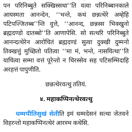
पन परिनिब्बुते सक्खिस्सथा’’ति वत्वा परिनिब्बानकाले
आयस्मता आनन्देन, ‘‘भन्ते, कथं छन्नत्थेरे अम्हेहि
पटिपज्जितब्ब’’न्ति वुत्ते, ‘‘आनन्द, छन्नस्स भिक्खुनो
ब्रह्मदण्डो दातब्बो’’ति आणापेसि. सो सत्थरि परिनिब्बुते
आनन्दत्थेरेन आरोचितं ब्रह्मदण्डं सुत्वा दुक्खी दुम्मनो
तिक्खत्तुं मुच्छितो पतित्वा ‘‘मा
मं, भन्ते, नासयित्था’’ति
याचित्वा सम्मा वत्तं पूरेन्तो न चिरस्सेव सह पटिसम्भिदाहि
अरहत्तं पापुणीति.
छन्नत्थेरवत्थु ततियं.
४. महाकप्पिनत्थेरवत्थु
धम्मपीति
सुखं सेती
ति इमं धम्मदेसनं सत्था जेतवने
विहरन्तो महाकप्पिनत्थेरं आरब्भ कथेसि.