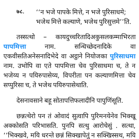
.
‘‘न भजे पापके मित्ते, न भजे पुरिसाधमे;
७८
भजेथ मित्ते कल्याणे, भजेथ पुरिसुत्तमे’’ति.
तस्सत्थो – कायदुच्चरितादिअकुसलकम्माभिरता
पापमित्ता
नाम. सन्धिच्छेदनादिके वा
एकवीसतिअनेसनादिभेदे वा अट्ठाने नियोजका
पुरिसाधमा
नाम. उभोपि वा एते पापमित्ता चेव पुरिसाधमा च, ते न
भजेय्य न पयिरुपासेय्य, विपरीता पन कल्याणमित्ता चेव
सप्पुरिसा च, ते भजेथ पयिरुपासेथाति.
देसनावसाने बहू सोतापत्तिफलादीनि पापुणिंसूति.
छन्नत्थेरो पन तं ओवादं सुत्वापि पुरिमनयेनेव भिक्खू
अक्कोसति परिभासति. पुनपि सत्थु आरोचेसुं
. सत्था,
‘‘भिक्खवे, मयि धरन्ते छन्नं सिक्खापेतुं न सक्खिस्सथ, मयि