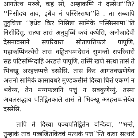
आगतेत्थ मञ्ञे, कहं सो, अम्हाकम्पि नं दस्सेथा’’ति?
‘‘निसीदथ ताव, इधेव नं पस्सिस्सथा’’ति
. ता सब्बापि
तुट्ठचित्ता ‘‘इधेव किर निसिन्ना सामिके पस्सिस्सामा’’ति
निसीदिंसु. सत्था तासं अनुपुब्बिं कथं कथेसि, अनोजादेवी
देसनावसाने सपरिवारा सोतापत्तिफलं पापुणि.
महाकप्पिनत्थेरो तासं वड्ढितधम्मदेसनं
सुणन्तो सपरिवारो
सह पटिसम्भिदाहि अरहत्तं पापुणि. तस्मिं खणे सत्था तासं ते
भिक्खू अरहत्तप्पत्ते दस्सेसि. तासं किर आगतक्खणेयेव
अत्तनो सामिके कासावधरे मुण्डकसीसे दिस्वा चित्तं एकग्गं न
भवेय्य, तेन मग्गफलानि पत्तुं न सक्कुणेय्युं. तस्मा
अचलसद्धाय पतिट्ठितकाले तासं ते भिक्खू अरहत्तप्पत्तेयेव
दस्सेसि.
तापि ते दिस्वा पञ्चपतिट्ठितेन वन्दित्वा, ‘‘भन्ते,
तुम्हाकं ताव पब्बजितकिच्चं मत्थकं पत्त’’न्ति वत्वा सत्थारं