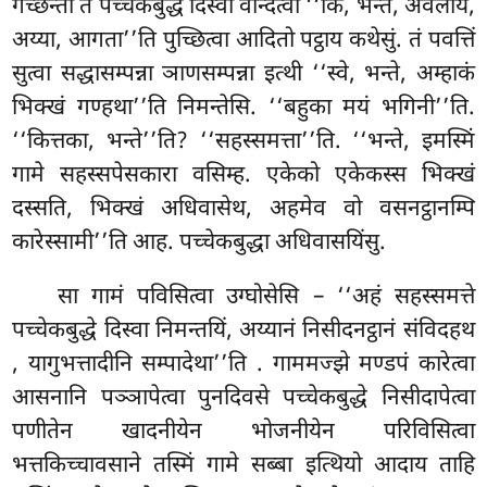
गच्छन्ती ते पच्चेकबुद्धे दिस्वा वन्दित्वा ‘‘किं, भन्ते, अवेलाय,
अय्या, आगता’’ति पुच्छित्वा आदितो पट्ठाय कथेसुं. तं पवत्तिं
सुत्वा सद्धासम्पन्ना ञाणसम्पन्ना इत्थी ‘‘स्वे, भन्ते, अम्हाकं
भिक्खं गण्हथा’’ति निमन्तेसि. ‘‘बहुका मयं भगिनी’’ति.
‘‘कित्तका, भन्ते’’ति? ‘‘सहस्समत्ता’’ति. ‘‘भन्ते, इमस्मिं
गामे सहस्सपेसकारा वसिम्ह. एकेको एकेकस्स भिक्खं
दस्सति, भिक्खं अधिवासेथ, अहमेव वो वसनट्ठानम्पि
कारेस्सामी’’ति आह. पच्चेकबुद्धा अधिवासयिंसु.
सा गामं पविसित्वा उग्घोसेसि – ‘‘अहं सहस्समत्ते
पच्चेकबुद्धे दिस्वा निमन्तयिं, अय्यानं निसीदनट्ठानं संविदहथ
, यागुभत्तादीनि सम्पादेथा’’ति
. गाममज्झे मण्डपं कारेत्वा
आसनानि पञ्ञापेत्वा पुनदिवसे पच्चेकबुद्धे निसीदापेत्वा
पणीतेन खादनीयेन भोजनीयेन परिविसित्वा
भत्तकिच्चावसाने तस्मिं गामे सब्बा इत्थियो आदाय ताहि