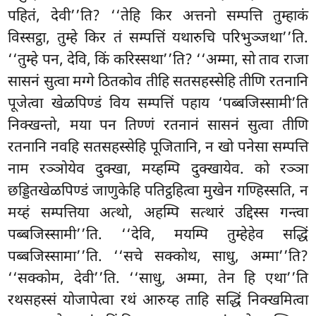
पहितं, देवी’’ति? ‘‘तेहि किर अत्तनो सम्पत्ति तुम्हाकं
विस्सट्ठा, तुम्हे किर तं सम्पत्तिं यथारुचि परिभुञ्जथा’’ति.
‘‘तुम्हे पन, देवि, किं करिस्सथा’’ति? ‘‘अम्मा, सो ताव राजा
सासनं सुत्वा मग्गे ठितकोव तीहि सतसहस्सेहि तीणि रतनानि
पूजेत्वा खेळपिण्डं विय सम्पत्तिं पहाय ‘पब्बजिस्सामी’ति
निक्खन्तो, मया पन तिण्णं रतनानं सासनं सुत्वा तीणि
रतनानि नवहि सतसहस्सेहि पूजितानि, न खो पनेसा सम्पत्ति
नाम रञ्ञोयेव दुक्खा, मय्हम्पि दुक्खायेव. को रञ्ञा
छड्डितखेळपिण्डं जाणुकेहि पतिट्ठहित्वा मुखेन गण्हिस्सति, न
मय्हं सम्पत्तिया अत्थो, अहम्पि सत्थारं उद्दिस्स गन्त्वा
पब्बजिस्सामी’’ति. ‘‘देवि, मयम्पि तुम्हेहेव सद्धिं
पब्बजिस्सामा’’ति. ‘‘सचे सक्कोथ, साधु, अम्मा’’ति?
‘‘सक्कोम, देवी’’ति. ‘‘साधु, अम्मा, तेन
हि एथा’’ति
रथसहस्सं योजापेत्वा रथं आरुय्ह ताहि सद्धिं निक्खमित्वा