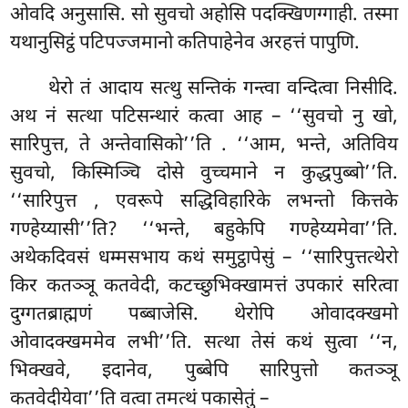
ओवदि अनुसासि. सो सुवचो अहोसि पदक्खिणग्गाही. तस्मा
यथानुसिट्ठं पटिपज्जमानो कतिपाहेनेव अरहत्तं पापुणि.
थेरो तं आदाय सत्थु सन्तिकं गन्त्वा वन्दित्वा निसीदि.
अथ नं सत्था पटिसन्थारं कत्वा आह – ‘‘सुवचो नु खो,
सारिपुत्त, ते अन्तेवासिको’’ति
. ‘‘आम, भन्ते, अतिविय
सुवचो, किस्मिञ्चि दोसे वुच्चमाने न कुद्धपुब्बो’’ति.
‘‘सारिपुत्त
, एवरूपे सद्धिविहारिके लभन्तो कित्तके
गण्हेय्यासी’’ति? ‘‘भन्ते, बहुकेपि गण्हेय्यमेवा’’ति.
अथेकदिवसं धम्मसभाय कथं समुट्ठापेसुं – ‘‘सारिपुत्तत्थेरो
किर कतञ्ञू कतवेदी, कटच्छुभिक्खामत्तं उपकारं सरित्वा
दुग्गतब्राह्मणं पब्बाजेसि. थेरोपि ओवादक्खमो
ओवादक्खममेव लभी’’ति. सत्था तेसं कथं सुत्वा ‘‘न,
भिक्खवे, इदानेव, पुब्बेपि सारिपुत्तो कतञ्ञू
कतवेदीयेवा’’ति वत्वा तमत्थं पकासेतुं –