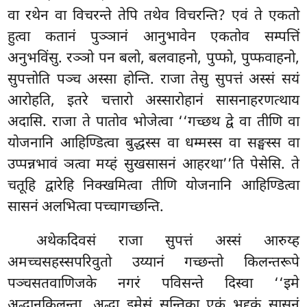
वा रथेन वा विचरन्ते तेपि तथेव विचरन्ति? एवं ते एकतो
हुत्वा कतानं पुञ्ञानं आनुभावेन एकतोव सम्पत्तिं
अनुभविंसु. रञ्ञो पन बलो, बलवाहनो, पुप्फो, पुप्फवाहनो,
सुपत्तोति पञ्च अस्सा होन्ति. राजा तेसु सुपत्तं अस्सं सयं
आरोहति, इतरे चत्तारो अस्सारोहानं सासनाहरणत्थाय
अदासि. राजा ते पातोव भोजेत्वा ‘‘गच्छथ
द्वे वा तीणि वा
योजनानि आहिण्डित्वा बुद्धस्स वा धम्मस्स वा सङ्घस्स वा
उप्पन्नभावं ञत्वा मय्हं सुखसासनं आहरथा’’ति पेसेसि. ते
चतूहि द्वारेहि निक्खमित्वा तीणि योजनानि आहिण्डित्वा
सासनं अलभित्वा पच्चागच्छन्ति.
अथेकदिवसं राजा सुपत्तं अस्सं आरुय्ह
अमच्चसहस्सपरिवुतो उय्यानं गच्छन्तो किलन्तरूपे
पञ्चसतवाणिजके नगरं पविसन्ते दिस्वा ‘‘इमे
अद्धानकिलन्ता, अद्धा इमेसं सन्तिका एकं भद्दकं सासनं