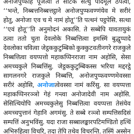
अनोजपुप्फेहि पूजेत्वा तं साटकं सत्थु पादमूले ठपेत्वा,
‘‘भन्ते, निब्बत्तनिब्बत्तट्ठाने अनोजपुप्फवण्णंयेव मे सरीरं
होतु, अनोजा एव च मे नामं होतू’’ति पत्थनं पट्ठपेसि. सत्था
‘‘एवं होतू’’ति अनुमोदनं अकासि. ते सब्बेपि यावतायुकं
ठत्वा ततो चुता देवलोके निब्बत्तित्वा इमस्मिं बुद्धुप्पादे
देवलोका चवित्वा जेट्ठककुटुम्बिको कुक्कुटवतीनगरे राजकुले
निब्बत्तित्वा वयप्पत्तो महाकप्पिनराजा नाम अहोसि, सेसा
अमच्चकुले निब्बत्तिंसु. जेट्ठककुटुम्बिकस्स भरिया मद्दरट्ठे
सागलनगरे राजकुले
निब्बत्ति, अनोजपुप्फवण्णमेवस्सा
सरीरं अहोसि,
अनोजा
त्वेवस्सा नामं करिंसु. सा
वयप्पत्ता
महाकप्पिनरञ्ञो गेहं गन्त्वा अनोजादेवी नाम अहोसि.
सेसित्थियोपि अमच्चकुलेसु निब्बत्तित्वा वयप्पत्ता तेसंयेव
अमच्चपुत्तानं गेहानि अगमंसु. ते सब्बे रञ्ञो सम्पत्तिसदिसं
सम्पत्तिं अनुभविंसु. यदा राजा सब्बालङ्कारपटिमण्डितो हत्थिं
अभिरुहित्वा विचरि, तदा तेपि तथेव विचरन्ति. तस्मिं अस्सेन