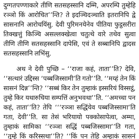
दुग्गतपण्णाकारे तीणि सतसहस्सानि दम्मि, अपरम्पि तुम्हेहि
रञ्ञो किं आरोचित’’न्ति? ते इदञ्चिदञ्चाति
इतरानिपि द्वे
सासनानि आरोचयिंसु. देवी पुरिमनयेनेव पीतिया फुट्ठसरीरा
तिक्खत्तुं किञ्चि असल्लक्खेत्वा चतुत्थे वारे तथेव सुत्वा
तीणि तीणि सतसहस्सानि दापेसि, एवं ते सब्बानिपि द्वादस
सतसहस्सानि लभिंसु.
अथ
ने देवी पुच्छि – ‘‘राजा कहं, ताता’’ति? देवि,
‘‘सत्थारं उद्दिस्स ‘पब्बजिस्सामी’ति गतो’’ति. ‘‘मय्हं तेन किं
सासनं दिन्न’’न्ति? ‘‘सब्बं किर तेन तुम्हाकं इस्सरियं विस्सट्ठं,
तुम्हे किर यथारुचिया सम्पत्तिं अनुभवथा’’ति. ‘‘अमच्चा पन
कहं, ताता’’ति? तेपि ‘‘‘रञ्ञा सद्धिंयेव पब्बजिस्सामा’ति
गता, देवी’’ति. सा तेसं भरियायो पक्कोसापेत्वा, अम्मा,
तुम्हाकं सामिका ‘‘रञ्ञा सद्धिं पब्बजिस्सामा’’ति गता,
‘‘तुम्हे किं करिस्सथा’’ति? ‘‘किं पन तेहि अम्हाकं सासनं