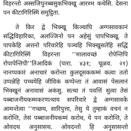
विहरन्तो अस्सजिपुनब्बसुकभिक्खू आरब्भ कथेसि. देसना
पन कीटागिरिस्मिं समुट्ठिता.
ते किर द्वे भिक्खू किञ्चापि अग्गसावकानं
सद्धिविहारिका, अलज्जिनो पन अहेसुं पापभिक्खू. ते
पापकेहि अत्तनो परिवारेहि पञ्चहि भिक्खुसतेहि
सद्धिं
कीटागिरिस्मिं विहरन्ता ‘‘मालावच्छं रोपेन्तिपि
रोपापेन्तिपी’’तिआदिकं (पारा. ४३१; चूळव. २१)
नानप्पकारं अनाचारं करोन्ता कुलदूसककम्मं कत्वा ततो
उप्पन्नेहि पच्चयेहि जीविकं कप्पेन्ता तं आवासं पेसलानं
भिक्खूनं अनावासं अकंसु. सत्था तं पवत्तिं
सुत्वा तेसं
पब्बाजनीयकम्मकरणत्थाय सपरिवारे द्वे अग्गसावके
आमन्तेत्वा ‘‘गच्छथ, सारिपुत्ता, तेसु ये तुम्हाकं वचनं न
करोन्ति, तेसं पब्बाजनीयकम्मं करोथ, ये पन करोन्ति, ते
ओवदथ अनुसासथ. ओवदन्तो हि अनुसासन्तो