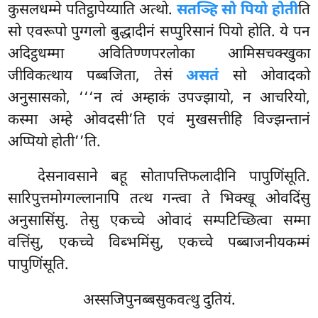
कुसलधम्मे पतिट्ठापेय्याति अत्थो.
सतञ्हि सो पियो होती
ति
सो एवरूपो पुग्गलो बुद्धादीनं सप्पुरिसानं पियो होति. ये पन
अदिट्ठधम्मा अवितिण्णपरलोका आमिसचक्खुका
जीविकत्थाय पब्बजिता, तेसं
असतं
सो ओवादको
अनुसासको, ‘‘‘न त्वं अम्हाकं उपज्झायो, न आचरियो,
कस्मा अम्हे ओवदसी’ति एवं मुखसत्तीहि विज्झन्तानं
अप्पियो होती’’ति.
देसनावसाने बहू सोतापत्तिफलादीनि पापुणिंसूति.
सारिपुत्तमोग्गल्लानापि तत्थ गन्त्वा ते भिक्खू ओवदिंसु
अनुसासिंसु. तेसु एकच्चे ओवादं सम्पटिच्छित्वा सम्मा
वत्तिंसु, एकच्चे विब्भमिंसु, एकच्चे पब्बाजनीयकम्मं
पापुणिंसूति.
अस्सजिपुनब्बसुकवत्थु दुतियं.