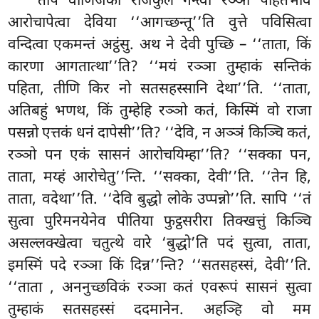
तेपि वाणिजका राजकुलं गन्त्वा रञ्ञा पहितभावं
आरोचापेत्वा देविया ‘‘आगच्छन्तू’’ति वुत्ते पविसित्वा
वन्दित्वा एकमन्तं अट्ठंसु. अथ ने देवी पुच्छि – ‘‘ताता, किं
कारणा आगतात्था’’ति? ‘‘मयं रञ्ञा तुम्हाकं सन्तिकं
पहिता, तीणि किर नो सतसहस्सानि देथा’’ति. ‘‘ताता,
अतिबहुं भणथ, किं तुम्हेहि रञ्ञो कतं, किस्मिं वो राजा
पसन्नो एत्तकं धनं दापेसी’’ति? ‘‘देवि, न अञ्ञं किञ्चि कतं,
रञ्ञो पन एकं सासनं आरोचयिम्हा’’ति? ‘‘सक्का पन,
ताता, मय्हं आरोचेतु’’न्ति. ‘‘सक्का, देवी’’ति. ‘‘तेन हि,
ताता, वदेथा’’ति. ‘‘देवि बुद्धो लोके उप्पन्नो’’ति. सापि ‘‘तं
सुत्वा पुरिमनयेनेव पीतिया फुट्ठसरीरा तिक्खत्तुं किञ्चि
असल्लक्खेत्वा चतुत्थे वारे ‘बुद्धो’ति पदं सुत्वा, ताता,
इमस्मिं पदे रञ्ञा किं दिन्न’’न्ति? ‘‘सतसहस्सं, देवी’’ति.
‘‘ताता
, अननुच्छविकं रञ्ञा कतं एवरूपं सासनं सुत्वा
तुम्हाकं सतसहस्सं ददमानेन. अहञ्हि वो मम