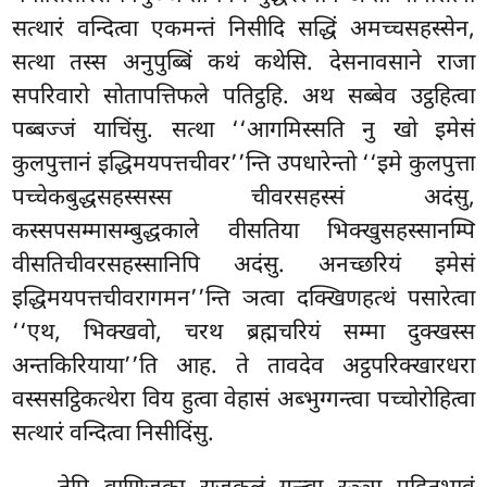
सत्थारं वन्दित्वा एकमन्तं निसीदि सद्धिं अमच्चसहस्सेन,
सत्था तस्स अनुपुब्बिं कथं कथेसि. देसनावसाने राजा
सपरिवारो सोतापत्तिफले पतिट्ठहि. अथ सब्बेव उट्ठहित्वा
पब्बज्जं याचिंसु. सत्था ‘‘आगमिस्सति नु खो इमेसं
कुलपुत्तानं इद्धिमयपत्तचीवर’’न्ति उपधारेन्तो ‘‘इमे कुलपुत्ता
पच्चेकबुद्धसहस्सस्स चीवरसहस्सं अदंसु,
कस्सपसम्मासम्बुद्धकाले वीसतिया भिक्खुसहस्सानम्पि
वीसतिचीवरसहस्सानिपि अदंसु. अनच्छरियं इमेसं
इद्धिमयपत्तचीवरागमन’’न्ति ञत्वा दक्खिणहत्थं पसारेत्वा
‘‘एथ, भिक्खवो, चरथ ब्रह्मचरियं सम्मा दुक्खस्स
अन्तकिरियाया’’ति आह. ते तावदेव अट्ठपरिक्खारधरा
वस्ससट्ठिकत्थेरा विय हुत्वा वेहासं अब्भुग्गन्त्वा पच्चोरोहित्वा
सत्थारं वन्दित्वा निसीदिंसु.