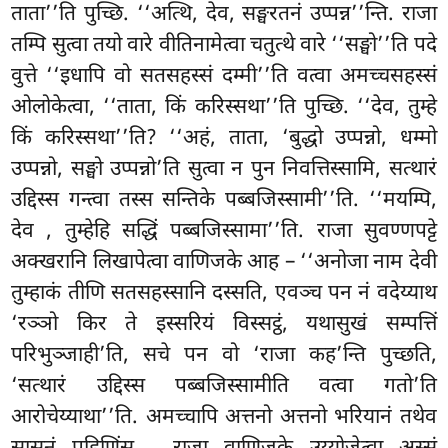
ताता’’ति पुच्छि. ‘‘अत्थि, देव, सङ्घरतनं उप्पन्न’’न्ति. राजा
तम्पि सुत्वा तयो वारे वीतिनामेत्वा चतुत्थे वारे ‘‘सङ्घो’’ति पदे
वुत्ते ‘‘इधापि वो सतसहस्सं दम्मी’’ति वत्वा अमच्चसहस्सं
ओलोकेत्वा, ‘‘ताता, किं करिस्सथा’’ति पुच्छि. ‘‘देव, तुम्हे
किं करिस्सथा’’ति? ‘‘अहं, ताता, ‘बुद्धो उप्पन्नो, धम्मो
उप्पन्नो, सङ्घो उप्पन्नो’ति सुत्वा न पुन निवत्तिस्सामि, सत्थारं
उद्दिस्स गन्त्वा तस्स सन्तिके पब्बजिस्सामी’’ति. ‘‘मयम्पि,
देव
, तुम्हेहि सद्धिं पब्बजिस्सामा’’ति. राजा सुवण्णपट्टे
अक्खरानि लिखापेत्वा वाणिजके आह
– ‘‘अनोजा नाम देवी
तुम्हाकं तीणि सतसहस्सानि दस्सति, एवञ्च पन नं वदेय्याथ
‘रञ्ञो किर ते इस्सरियं विस्सट्ठं, यथासुखं सम्पत्तिं
परिभुञ्जाही’ति, सचे पन वो ‘राजा कह’न्ति पुच्छति,
‘सत्थारं उद्दिस्स पब्बजिस्सामीति वत्वा गतो’ति
आरोचेय्याथा’’ति. अमच्चापि अत्तनो अत्तनो भरियानं तथेव