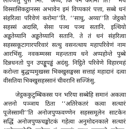
लज्जितुं युत्त’’न्ति. ‘‘अय्य, किं पन करोमा’’ति? ‘‘मयं
विस्सासिकट्ठानस्स अभावेन इमं विप्पकारं पत्ता, सब्बे
धनं
संहरित्वा परिवेणं करोमा’’ति. ‘‘साधु, अय्या’’ति जेट्ठको
सहस्सं अदासि, सेसा पञ्च पञ्च सतानि. इत्थियो
अड्ढतेय्यानि अड्ढतेय्यानि सतानि. ते तं धनं संहरित्वा
सहस्सकूटागारपरिवारं
सत्थु वसनत्थाय महापरिवेणं नाम
आरभिंसु. नवकम्मस्स महन्तताय धने अप्पहोन्ते पुब्बे
दिन्नधनतो पुन उपड्ढूपड्ढं अदंसु. निट्ठिते परिवेणे विहारमहं
करोन्ता बुद्धप्पमुखस्स भिक्खुसङ्घस्स सत्ताहं महादानं दत्वा
वीसतिया भिक्खुसहस्सानं चीवरानि सज्जिंसु.
जेट्ठककुटुम्बिकस्स पन भरिया सब्बेहि समानं अकत्वा
अत्तनो पञ्ञाय ठिता ‘‘अतिरेकतरं कत्वा सत्थारं
पूजेस्सामी’’ति अनोजपुप्फवण्णेन सहस्समूलेन साटकेन
सद्धिं अनोजपुप्फचङ्कोटकं गहेत्वा अनुमोदनकाले सत्थारं