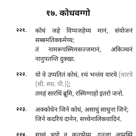
१७. कोधवग्गो
.
कोधं
जहे विप्पजहेय्य मानं, संयोजनं
२२१
सब्बमतिक्कमेय्य;
तं नामरूपस्मिमसज्जमानं, अकिञ्चनं
नानुपतन्ति दुक्खा.
.
यो वे उप्पतितं कोधं, रथं भन्तंव वारये
[धारये
२२२
(सी. स्या. पी.)]
;
तमहं
सारथिं ब्रूमि, रस्मिग्गाहो इतरो जनो.
.
अक्कोधेन जिने कोधं, असाधुं साधुना जिने;
२२३
जिने कदरियं दानेन, सच्चेनालिकवादिनं.
.
सच्चं भणे न कुज्झेय्य, दज्जा अप्पम्पि
२२४