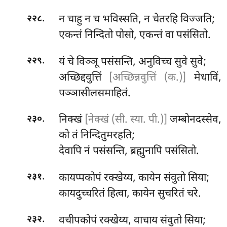
.
न चाहु न च भविस्सति, न चेतरहि विज्जति;
२२८
एकन्तं निन्दितो पोसो, एकन्तं वा पसंसितो.
.
यं चे विञ्ञू पसंसन्ति, अनुविच्च सुवे सुवे;
२२९
अच्छिद्दवुत्तिं
[अच्छिन्नवुत्तिं (क.)]
मेधाविं,
पञ्ञासीलसमाहितं.
.
निक्खं
[नेक्खं (सी. स्या. पी.)]
जम्बोनदस्सेव,
२३०
को तं निन्दितुमरहति;
देवापि नं पसंसन्ति, ब्रह्मुनापि पसंसितो.
.
कायप्पकोपं रक्खेय्य, कायेन संवुतो सिया;
२३१
कायदुच्चरितं हित्वा, कायेन सुचरितं चरे.
.
वचीपकोपं
रक्खेय्य, वाचाय संवुतो सिया;
२३२