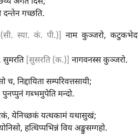
छेय्य अगतं दिसं;
ो दन्तेन गच्छति.
सी. स्या. कं. पी.)]
नाम कुञ्जरो, कटुकभे
, सुमरति
[सुसरति (क.)]
नागवनस्स कुञ्जरो.
ो च, निद्दायिता सम्परिवत्तसायी;
पुनप्पुनं गब्भमुपेति मन्दो.
रिकं, येनिच्छकं यत्थकामं यथासुखं;
ोनिसो, हत्थिप्पभिन्नं विय अङ्कुसग्गहो.