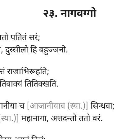
२३. नागवग्गो
पतो पतितं सरं;
, दुस्सीलो हि बहुज्जनो.
न्तं राजाभिरूहति;
 योतिवाक्यं तितिक्खति.
जानीया च
[आजानीयाव (स्या.)]
सिन्धवा;
स्या.)]
महानागा, अत्तदन्तो ततो वरं.