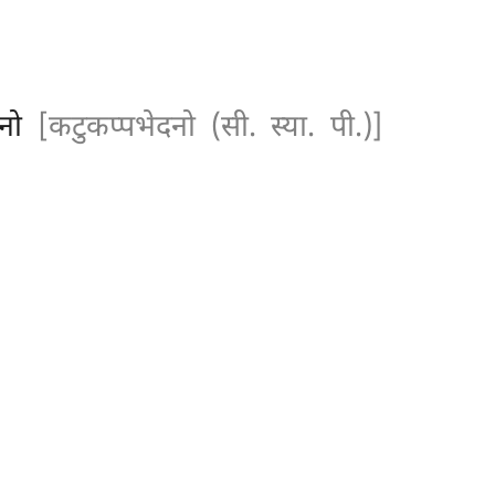
दनो
[कटुकप्पभेदनो (सी. स्या. पी.)]