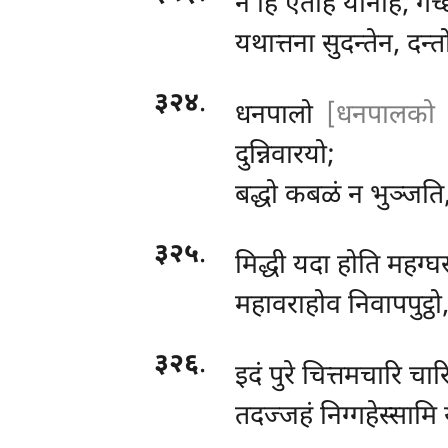
न
हि एतेहि यानेहि, गच्
यथात्तना सुदन्तेन, दन्त
३२४
.
धनपालो
[धनपालको (
दुन्निवारयो;
बद्धो कबळं न भुञ्जति
३२५
.
मिद्धी
यदा होति महग्घस
महावराहोव निवापपुट्ठो, 
३२६
.
इदं
पुरे चित्तमचारि चा
तदज्जहं निग्गहेस्सामि य