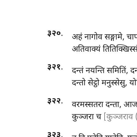
३२०
.
अहं
नागोव सङ्गामे, चा
अतिवाक्यं तितिक्खिस्सं
३२१
.
दन्तं
नयन्ति समितिं, द
दन्तो सेट्ठो मनुस्सेसु,
३२२
.
वरमस्सतरा दन्ता, आ
कुञ्जरा च
[कुञ्जराव (
३२३
.