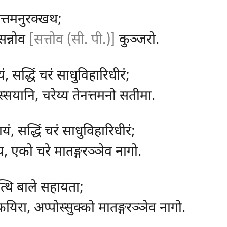
त्तमनुरक्खथ;
 सन्नोव
[सत्तोव (सी. पी.)]
कुञ्जरो.
 सद्धिं चरं साधुविहारिधीरं;
्सयानि, चरेय्य तेनत्तमनो सतीमा.
, सद्धिं चरं साधुविहारिधीरं;
य, एको चरे मातङ्गरञ्ञेव नागो.
त्थि बाले सहायता;
िरा, अप्पोस्सुक्को मातङ्गरञ्ञेव नागो.