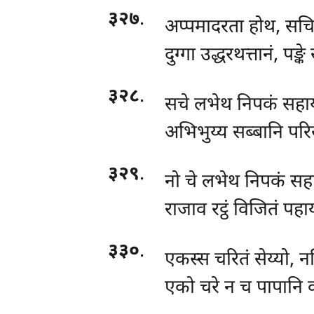
३२७
.
अप्पमादरता होथ, सचि
दुग्गा उद्धरथत्तानं, पङ्के
३२८
.
सचे लभेथ निपकं सहायं,
अभिभुय्य सब्बानि परिस
३२९
.
नो
चे लभेथ निपकं सहायं
राजाव रट्ठं विजितं पहा
३३०
.
एकस्स चरितं सेय्यो, न
एको चरे न च पापानि कय