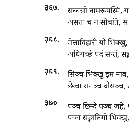
३६७
.
सब्बसो नामरूपस्मिं, य
असता च न सोचति, स वे
३६८
.
मेत्ताविहारी यो भिक्खु,
अधिगच्छे पदं सन्तं, सङ
३६९
.
सिञ्च भिक्खु इमं नावं, 
छेत्वा रागञ्च दोसञ्च,
३७०
.
पञ्च छिन्दे पञ्च जहे, 
पञ्च सङ्गातिगो भिक्खु