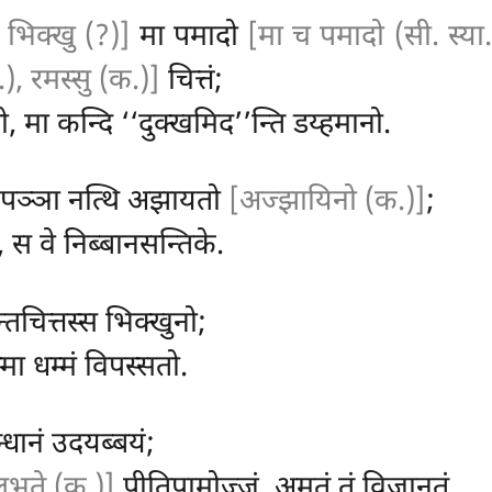
 भिक्खु (?)]
मा पमादो
[मा च पमादो (सी. स्या.
.), रमस्सु (क.)]
चित्तं;
, मा कन्दि ‘‘दुक्खमिद’’न्ति डय्हमानो.
, पञ्ञा नत्थि अझायतो
[अज्झायिनो (क.)]
;
 स वे निब्बानसन्तिके.
न्तचित्तस्स भिक्खुनो;
मा धम्मं विपस्सतो.
धानं उदयब्बयं;
लभते (क.)]
पीतिपामोज्जं, अमतं तं विजानतं.