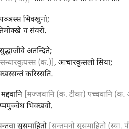
पञ्ञस्स भिक्खुनो;
 पातिमोक्खे च संवरो.
सुद्धाजीवे अतन्दिते;
सन्धारवुत्यस्स (क.)]
, आचारकुसलो सिया;
्खस्सन्तं करिस्सति.
 मद्दवानि
[मज्जवानि (क. टीका) पच्चवानि (क. अट
प्पमुञ्चेथ भिक्खवो.
सन्तवा सुसमाहितो
[सन्तमनो सुसमाहितो (स्या. प