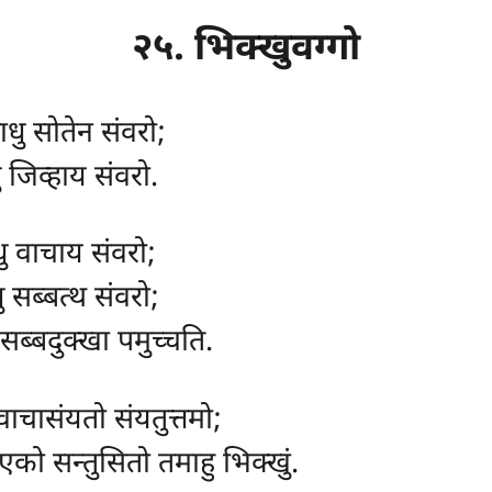
२५. भिक्खुवग्गो
ाधु सोतेन संवरो;
 जिव्हाय संवरो.
ु वाचाय संवरो;
 सब्बत्थ संवरो;
 सब्बदुक्खा पमुच्चति.
ाचासंयतो संयतुत्तमो;
को सन्तुसितो तमाहु भिक्खुं.