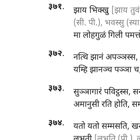
३७१
.
झाय भिक्खु
[झाय तुवं
(सी. पी.), भवस्सु (स्या
मा लोहगुळं गिली पमत्तो
३७२
.
नत्थि झानं अपञ्ञस्स
यम्हि झानञ्च पञ्ञा च,
३७३
.
सुञ्ञागारं
पविट्ठस्स, स
अमानुसी रति होति, सम्
३७४
.
यतो यतो सम्मसति, खन्
लभती
[लभति (पी.), 