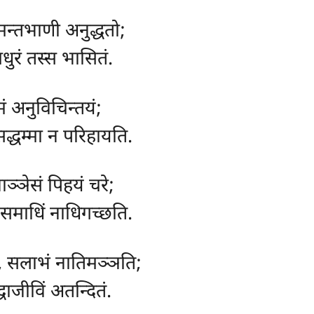
मन्तभाणी अनुद्धतो;
मधुरं तस्स भासितं.
मं अनुविचिन्तयं;
 सद्धम्मा न परिहायति.
ञ्ञेसं पिहयं चरे;
 समाधिं नाधिगच्छति.
, सलाभं नातिमञ्ञति;
्धाजीविं अतन्दितं.