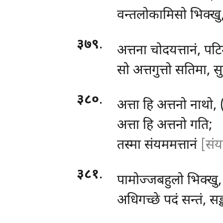
वन्तलोकामिसो भिक्खु, 
३७९
.
अत्तना चोदयत्तानं, पट
सो अत्तगुत्तो सतिमा, स
३८०
.
अत्ता हि अत्तनो नाथो,
अत्ता हि अत्तनो गति;
तस्मा संयममत्तानं
[संय
३८१
.
पामोज्जबहुलो
भिक्खु,
अधिगच्छे पदं सन्तं, सङ