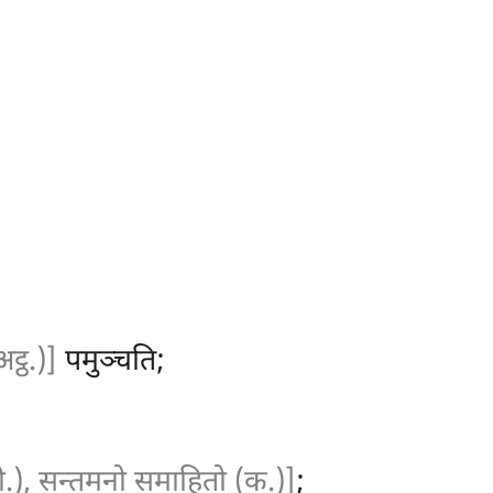
्ठ.)]
पमुञ्चति;
ी.), सन्तमनो समाहितो (क.)]
;