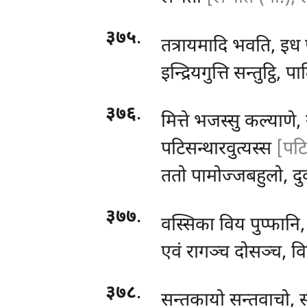
३७५
.
तत्रायमादि भवति, इध 
इन्द्रियगुत्ति सन्तुट्ठि,
३७६
.
मित्ते भजस्सु कल्याणे, 
पटिसन्थारवुत्यस्स
[पटि
ततो पामोज्जबहुलो, दुक
३७७
.
वस्सिका विय पुप्फानि,
एवं रागञ्च दोसञ्च, वि
३७८
.
सन्तकायो सन्तवाचो, 