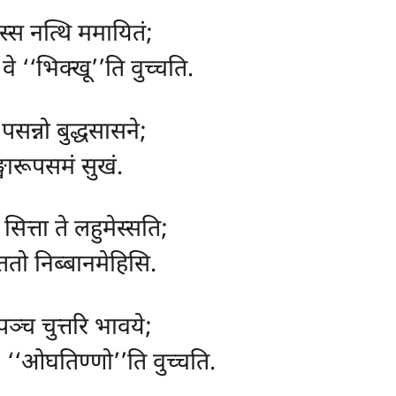
स्स नत्थि ममायितं;
 ‘‘भिक्खू’’ति वुच्चति.
 पसन्नो बुद्धसासने;
्खारूपसमं सुखं.
सित्ता ते लहुमेस्सति;
 ततो निब्बानमेहिसि.
पञ्च चुत्तरि भावये;
, ‘‘ओघतिण्णो’’ति वुच्चति.