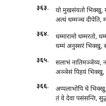
३६३
.
यो
मुखसंयतो भिक्खु, 
अत्थं धम्मञ्च दीपेति, 
३६४
.
धम्मारामो
धम्मरतो, धम्
धम्मं अनुस्सरं भिक्खु,
३६५
.
सलाभं नातिमञ्ञेय्य, ना
अञ्ञेसं पिहयं भिक्खु,
३६६
.
अप्पलाभोपि चे भिक्खु
तं वे देवा पसंसन्ति, सुद