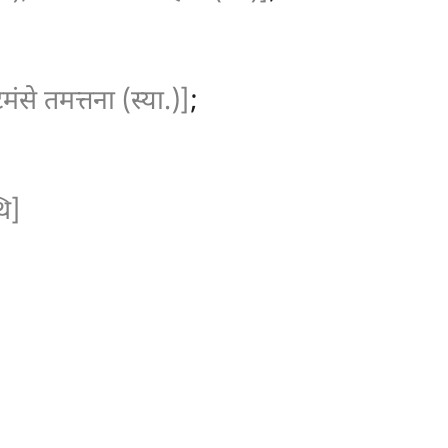
मंसे तमत्तना (स्या.)]
;
थि]