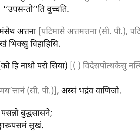
‘‘उपसन्तो’’ति वुच्चति.
िमंसेथ अत्तना
[पटिमासे अत्तमत्तना (सी. पी.), पटि
ुखं भिक्खु विहाहिसि.
 (को हि नाथो परो सिया)
[( ) विदेसपोत्थकेसु नत्
मय’त्तानं (सी. पी.)]
, अस्सं भद्रंव वाणिजो.
 पसन्नो बुद्धसासने;
्खारूपसमं सुखं.