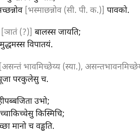
मच्छन्नोव
[भस्माछन्नोव (सी. पी. क.)]
पावको.
ं
[ञातं (?)]
बालस्स जायति;
 मुद्धमस्स विपातयं.
[असन्तं भावमिच्छेय्य (स्या.), असन्तभावनमिच्छे
पूजा परकुलेसु च.
हीपब्बजिता उभो;
्चाकिच्चेसु किस्मिचि;
च्छा मानो च वड्ढति.