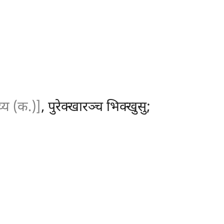
य्य (क.)]
, पुरेक्खारञ्च भिक्खुसु;