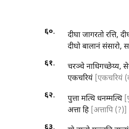
६०
.
दीघा
जागरतो रत्ति, दी
दीघो बालानं संसारो, स
६१
.
चरञ्चे नाधिगच्छेय्य, स
एकचरियं
[एकचरियं (
६२
.
पुत्ता मत्थि धनम्मत्थि
[
अत्ता हि
[अत्तापि (?)]
६३
.