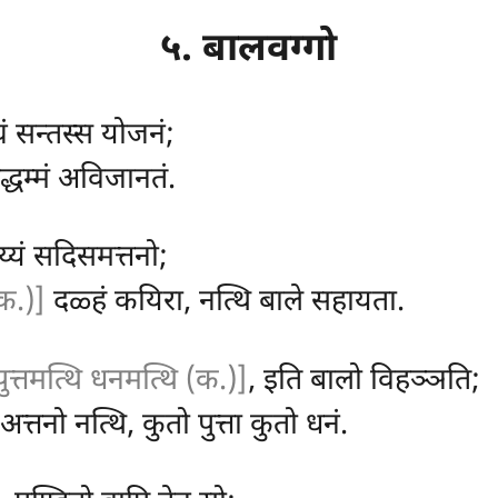
५. बालवग्गो
घं सन्तस्स योजनं;
द्धम्मं अविजानतं.
ेय्यं सदिसमत्तनो;
क.)]
दळ्हं कयिरा, नत्थि बाले सहायता.
पुत्तमत्थि धनमत्थि (क.)]
, इति बालो विहञ्ञति;
अत्तनो नत्थि, कुतो पुत्ता कुतो धनं.