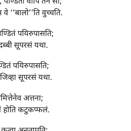
, पण्डितो वापि तेन सो;
वे ‘‘बालो’’ति वुच्चति.
पण्डितं पयिरुपासति;
दब्बी सूपरसं यथा.
ण्डितं पयिरुपासति;
 जिव्हा सूपरसं यथा.
मित्तेनेव अत्तना;
यं होति कटुकप्फलं.
ं कत्वा अनुतप्पति;