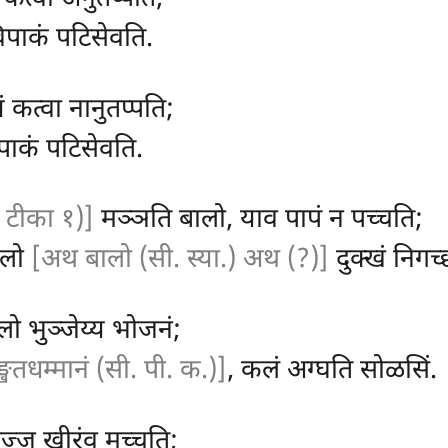
विपाकं पटिसेवति.
ं कत्वा नानुतप्पति;
पाकं पटिसेवति.
. टीका १)]
मञ्ञति बालो, याव पापं न पच्चति;
ालो
[अथ बालो (सी. स्या.) अथ (?)]
दुक्खं निगच्
लो भुञ्जेय्य भोजनं;
्खतधम्मानं (सी. पी. क.)]
, कलं अग्घति सोळसिं.
ज्जु खीरंव मुच्चति;