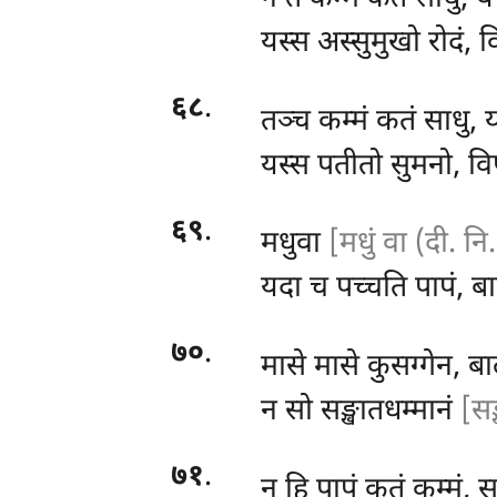
यस्स अस्सुमुखो रोदं, 
६८
.
तञ्च
कम्मं कतं साधु, य
यस्स पतीतो सुमनो, वि
६९
.
मधुवा
[मधुं वा (दी. नि
यदा च पच्चति पापं, ब
७०
.
मासे मासे कुसग्गेन, बा
न सो सङ्खातधम्मानं
[सङ
७१
.
न हि पापं कतं कम्मं, स