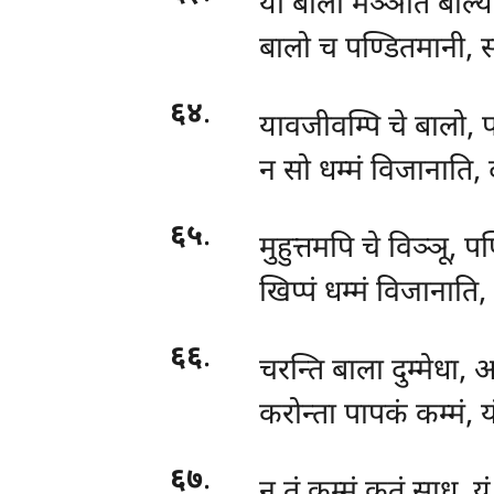
यो बालो मञ्ञति बाल्यं
बालो च पण्डितमानी, स 
६४
.
यावजीवम्पि चे बालो, 
न सो धम्मं विजानाति, 
६५
.
मुहुत्तमपि
चे विञ्ञू, प
खिप्पं धम्मं विजानाति,
६६
.
चरन्ति बाला दुम्मेधा, अ
करोन्ता पापकं कम्मं, 
६७
.
न
तं कम्मं कतं साधु, य