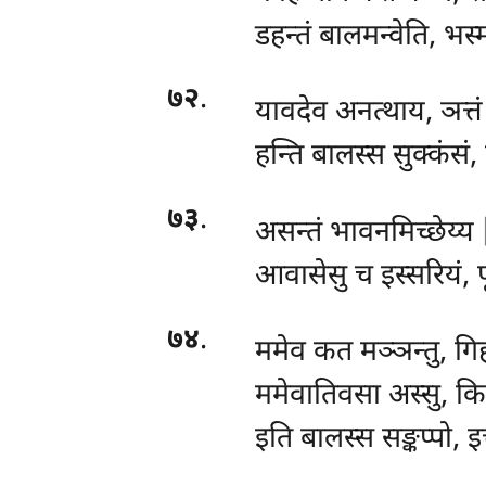
डहन्तं बालमन्वेति, भस्
७२
.
यावदेव अनत्थाय, ञत्त
हन्ति बालस्स सुक्कंसं,
७३
.
असन्तं
भावनमिच्छेय्य
आवासेसु च इस्सरियं, 
७४
.
ममेव
कत मञ्ञन्तु, गि
ममेवातिवसा अस्सु, किच
इति बालस्स सङ्कप्पो, इ