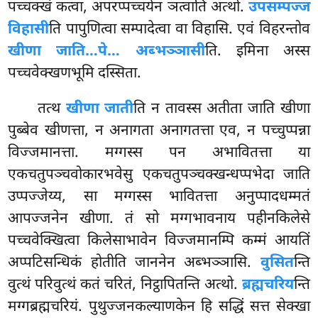
पच्चक्खं कत्वा, अपरप्पच्चयेन ञत्वाति अत्थो.
उपसम्पज्ज
विहासी
ति पापुणित्वा सम्पादेत्वा वा विहासि. एवं विहरन्तोव
खीणा जाति…पे… अब्भञ्ञासी
ति. इमिना अस्स
पच्चवेक्खणभूमि दस्सिता.
तत्थ
खीणा जाती
ति न तावस्स अतीता जाति खीणा
पुब्बेव खीणत्ता, न अनागता अनागतत्ता एव, न पच्चुप्पन्ना
विज्जमानत्ता. मग्गस्स पन अभावितत्ता या
एकचतुपञ्चवोकारभवेसु एकचतुपञ्चक्खन्धप्पभेदा
जाति
उप्पज्जेय्य, सा मग्गस्स भावितत्ता अनुप्पादधम्मतं
आपज्जनेन खीणा. तं सो मग्गभावनाय पहीनकिलेसे
पच्चवेक्खित्वा
किलेसाभावेन विज्जमानम्पि कम्मं आयतिं
अप्पटिसन्धिकं होतीति जाननेन अब्भञ्ञासि.
वुसित
न्ति
वुत्थं परिवुत्थं कतं चरितं, निट्ठापितन्ति अत्थो.
ब्रह्मचरिय
न्ति
मग्गब्रह्मचरियं. पुथुज्जनकल्याणकेन हि सद्धिं सत्त सेक्खा