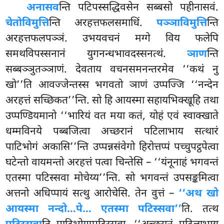
अनासव
न्ति पटिपस्सद्धिवसेन सब्बसो पहीनासवं.
चेतोविमुत्ति
न्ति अरहत्तफलसमाधिं.
पञ्ञाविमुत्ति
न्ति
अरहत्तफलपञ्ञं. उभयवचनं मग्गे विय फलेपि
समथविपस्सनानं युगनन्धभावदस्सनत्थं.
ञाण
न्ति
सब्बञ्ञुतञ्ञाणं. देवताय वचनसमनन्तरमेव ‘‘कथं नु
खो’’ति आवज्जेन्तस्स भगवतो ञाणं उप्पज्जि ‘‘नन्देन
अरहत्तं सच्छिकत’’न्ति. सो हि आयस्मा सहायभिक्खूहि तथा
उप्पण्डियमानो ‘‘भारियं वत मया कतं, योहं एवं स्वाक्खाते
धम्मविनये पब्बजित्वा अच्छरानं पटिलाभाय सत्थारं
पाटिभोगं अकासि’’न्ति उप्पन्नसंवेगो हिरोत्तप्पं पच्चुपट्ठपेत्वा
घटेन्तो वायमन्तो अरहत्तं पत्वा चिन्तेसि – ‘‘यंनूनाहं भगवन्तं
एतस्मा पटिस्सवा मोचेय्य’’न्ति. सो भगवन्तं उपसङ्कमित्वा
अत्तनो अधिप्पायं सत्थु आरोचेसि. तेन
वुत्तं –
‘‘अथ खो
आयस्मा नन्दो…पे… एतस्मा पटिस्सवा’’
ति. तत्थ