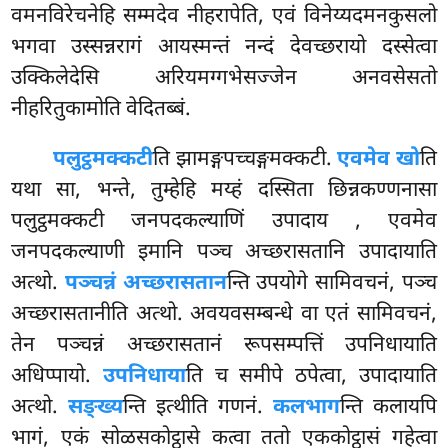
वमनविरेचनेहि सम्मदेव नीहरापेति, एवं विनेय्यदमनकुसलो
भगवा उस्सन्नरागं आयस्मन्तं नन्दं देवच्छरायो दस्सेत्वा
उक्किलेदेसि अरियमग्गभेसज्जेन अनवसेसतो
नीहरितुकामोति वेदितब्बं.
पलुट्ठमक्कटी
ति झामङ्गपच्चङ्गमक्कटी.
एवमेव खो
ति
यथा सा, भन्ते, तुम्हेहि मय्हं दस्सिता छिन्नकण्णनासा
पलुट्ठमक्कटी जनपदकल्याणिं उपादाय
, एवमेव
जनपदकल्याणी इमानि पञ्च अच्छरासतानि उपादायाति
अत्थो.
पञ्चन्नं अच्छरासतान
न्ति उपयोगे सामिवचनं, पञ्च
अच्छरासतानीति अत्थो. अवयवसम्बन्धे वा एतं सामिवचनं,
तेन पञ्चन्नं अच्छरासतानं रूपसम्पत्तिं उपनिधायाति
अधिप्पायो.
उपनिधाया
ति च समीपे ठपेत्वा, उपादायाति
अत्थो.
सङ्ख्य
न्ति इत्थीति गणनं.
कलभाग
न्ति कलायपि
भागं, एकं सोळसकोट्ठासे कत्वा ततो एककोट्ठासं गहेत्वा