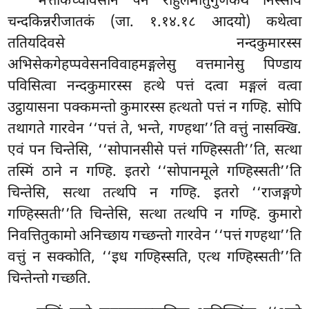
भत्तकिच्चावसाने
पन राहुलमातुगुणकथं निस्साय
चन्दकिन्नरीजातकं (जा. १.१४.१८ आदयो) कथेत्वा
ततियदिवसे नन्दकुमारस्स
अभिसेकगेहप्पवेसनविवाहमङ्गलेसु वत्तमानेसु पिण्डाय
पविसित्वा नन्दकुमारस्स हत्थे पत्तं दत्वा मङ्गलं वत्वा
उट्ठायासना पक्कमन्तो कुमारस्स हत्थतो पत्तं न गण्हि. सोपि
तथागते गारवेन ‘‘पत्तं ते, भन्ते, गण्हथा’’ति वत्तुं नासक्खि.
एवं पन चिन्तेसि, ‘‘सोपानसीसे पत्तं गण्हिस्सती’’ति, सत्था
तस्मिं ठाने न गण्हि. इतरो ‘‘सोपानमूले गण्हिस्सती’’ति
चिन्तेसि, सत्था तत्थपि न गण्हि. इतरो ‘‘राजङ्गणे
गण्हिस्सती’’ति चिन्तेसि, सत्था तत्थपि न गण्हि. कुमारो
निवत्तितुकामो अनिच्छाय गच्छन्तो गारवेन ‘‘पत्तं गण्हथा’’ति
वत्तुं न सक्कोति, ‘‘इध गण्हिस्सति, एत्थ गण्हिस्सती’’ति
चिन्तेन्तो गच्छति.