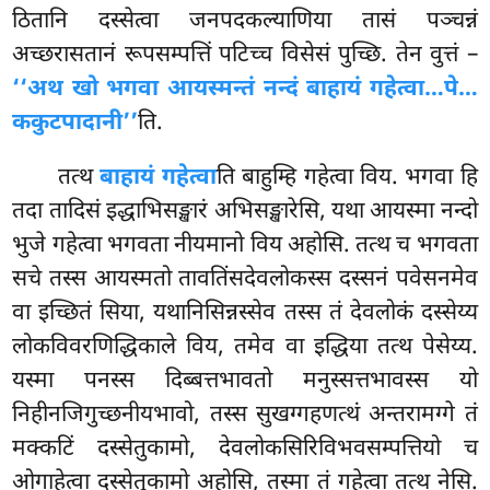
ठितानि
दस्सेत्वा जनपदकल्याणिया तासं पञ्चन्नं
अच्छरासतानं रूपसम्पत्तिं पटिच्च विसेसं पुच्छि. तेन वुत्तं –
‘‘अथ खो भगवा आयस्मन्तं नन्दं बाहायं गहेत्वा…पे…
ककुटपादानी’’
ति.
तत्थ
बाहायं गहेत्वा
ति बाहुम्हि गहेत्वा विय. भगवा हि
तदा तादिसं इद्धाभिसङ्खारं अभिसङ्खारेसि, यथा आयस्मा नन्दो
भुजे गहेत्वा भगवता नीयमानो विय अहोसि. तत्थ च भगवता
सचे तस्स आयस्मतो तावतिंसदेवलोकस्स दस्सनं पवेसनमेव
वा इच्छितं सिया, यथानिसिन्नस्सेव तस्स तं देवलोकं दस्सेय्य
लोकविवरणिद्धिकाले
विय, तमेव वा इद्धिया तत्थ पेसेय्य.
यस्मा पनस्स दिब्बत्तभावतो मनुस्सत्तभावस्स यो
निहीनजिगुच्छनीयभावो, तस्स सुखग्गहणत्थं अन्तरामग्गे तं
मक्कटिं दस्सेतुकामो, देवलोकसिरिविभवसम्पत्तियो च
ओगाहेत्वा दस्सेतुकामो अहोसि, तस्मा तं गहेत्वा तत्थ नेसि.