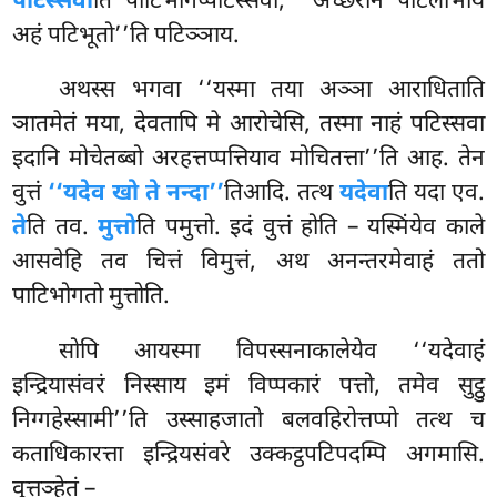
पटिस्सवा
ति पाटिभोगप्पटिस्सवा, ‘‘अच्छरानं पटिलाभाय
अहं पटिभूतो’’ति पटिञ्ञाय.
अथस्स
भगवा ‘‘यस्मा तया अञ्ञा आराधिताति
ञातमेतं मया, देवतापि मे आरोचेसि, तस्मा नाहं पटिस्सवा
इदानि मोचेतब्बो अरहत्तप्पत्तियाव मोचितत्ता’’ति आह. तेन
वुत्तं
‘‘यदेव खो ते नन्दा’’
तिआदि. तत्थ
यदेवा
ति यदा एव.
ते
ति तव.
मुत्तो
ति पमुत्तो. इदं वुत्तं होति – यस्मिंयेव काले
आसवेहि तव चित्तं विमुत्तं, अथ अनन्तरमेवाहं ततो
पाटिभोगतो मुत्तोति.
सोपि आयस्मा विपस्सनाकालेयेव ‘‘यदेवाहं
इन्द्रियासंवरं निस्साय इमं विप्पकारं पत्तो, तमेव सुट्ठु
निग्गहेस्सामी’’ति उस्साहजातो बलवहिरोत्तप्पो तत्थ च
कताधिकारत्ता इन्द्रियसंवरे उक्कट्ठपटिपदम्पि अगमासि.
वुत्तञ्हेतं –