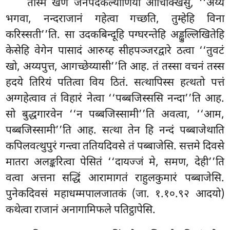
तस्मिं
खणे जनपदकल्याणिया आचिक्खिंसु, ‘‘अय्ये
भगवा, नन्दराजानं गहेत्वा गच्छति, तुम्हेहि विना
करिस्सती’’ति. सा उदकबिन्दूहि पग्घरन्तेहि अड्ढुल्लिखितेहि
केसेहि वेगेन पासादं आरुय्ह सीहपञ्जरद्वारे ठत्वा ‘‘तुवटं
खो, अय्यपुत्त, आगच्छेय्यासी’’ति आह. तं तस्सा वचनं तस्स
हदये तिरियं पतित्वा विय ठितं. सत्थापिस्स हत्थतो पत्तं
अग्गहेत्वाव तं विहारं नेत्वा ‘‘पब्बजिस्ससि नन्दा’’ति आह.
सो बुद्धगारवेन ‘‘न पब्बजिस्सामी’’ति अवत्वा, ‘‘आम,
पब्बजिस्सामी’’ति आह. सत्था तेन हि नन्दं पब्बाजेथाति
कपिलवत्थुपुरं गन्त्वा ततियदिवसे तं पब्बाजेसि. सत्तमे दिवसे
मातरा अलङ्करित्वा पेसितं ‘‘दायज्जं मे, समण, देही’’ति
वत्वा अत्तना सद्धिं आरामागतं राहुलकुमारं पब्बाजेसि.
पुनेकदिवसं महाधम्मपालजातकं (जा. १.१०.९२ आदयो)
कथेत्वा राजानं अनागामिफले पतिट्ठापेसि.