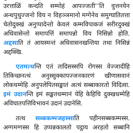
उरत्ताळिं कन्दति सम्मोहं आपज्जती’’ति वुत्तनयेन
अन्धपुथुज्जनो विय न विहञ्ञमानो मग्गेनेव समुग्घातितत्ता
चेतोदुक्खं अनुप्पादेन्तो केवलं कम्मविपाकजं सरीरदुक्खं
अधिवासेन्तो समापत्तिं समापन्नो विय निसिन्नो होति.
अद्दसा
ति तं आयस्मन्तं अधिवासनखन्तिया तथा निसिन्नं
अद्दक्खि.
एतमत्थ
न्ति एतं तादिसस्सपि रोगस्स वेज्जादीहि
तिकिच्छनत्थं अनुस्सुक्कापज्जनकारणं खीणासवानं
लोकधम्मेहि अनुपलेपितसङ्खातं अत्थं सब्बाकारतो विदित्वा.
इमं उदान
न्ति इमं सङ्खतधम्मानं येहि केहिचि दुक्खधम्मेहि
अविघातपत्तिविभावनं उदानं उदानेसि.
तत्थ
सब्बकम्मजहस्सा
ति पहीनसब्बकम्मस्स.
अग्गमग्गस्स हि उप्पन्नकालतो पट्ठाय अरहतो सब्बानि