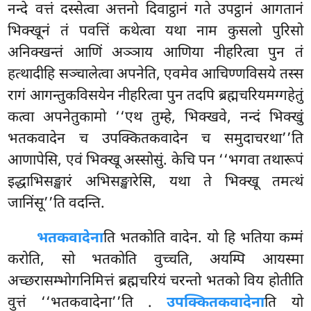
नन्दे वत्तं दस्सेत्वा अत्तनो दिवाट्ठानं गते उपट्ठानं आगतानं
भिक्खूनं तं पवत्तिं कथेत्वा यथा नाम कुसलो पुरिसो
अनिक्खन्तं आणिं अञ्ञाय आणिया नीहरित्वा पुन तं
हत्थादीहि सञ्चालेत्वा अपनेति, एवमेव आचिण्णविसये तस्स
रागं आगन्तुकविसयेन नीहरित्वा पुन तदपि ब्रह्मचरियमग्गहेतुं
कत्वा अपनेतुकामो ‘‘एथ तुम्हे, भिक्खवे, नन्दं भिक्खुं
भतकवादेन च उपक्कितकवादेन च समुदाचरथा’’ति
आणापेसि, एवं भिक्खू अस्सोसुं. केचि पन ‘‘भगवा तथारूपं
इद्धाभिसङ्खारं अभिसङ्खारेसि, यथा ते भिक्खू तमत्थं
जानिंसू’’ति वदन्ति.
भतकवादेना
ति
भतकोति वादेन. यो हि भतिया कम्मं
करोति, सो भतकोति वुच्चति, अयम्पि आयस्मा
अच्छरासम्भोगनिमित्तं ब्रह्मचरियं चरन्तो भतको विय होतीति
वुत्तं ‘‘भतकवादेना’’ति
.
उपक्कितकवादेना
ति यो