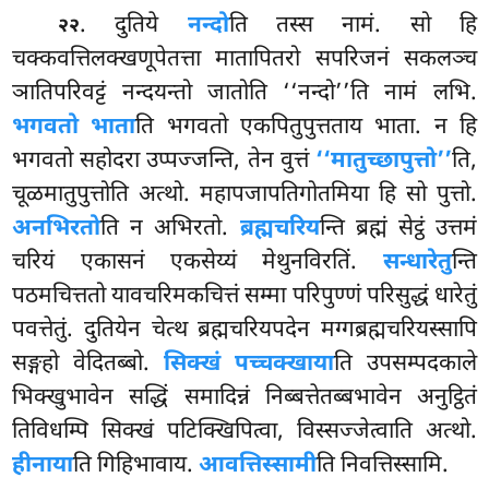
. दुतिये
नन्दो
ति तस्स नामं. सो हि
२२
चक्कवत्तिलक्खणूपेतत्ता मातापितरो सपरिजनं सकलञ्च
ञातिपरिवट्टं नन्दयन्तो जातोति ‘‘नन्दो’’ति नामं लभि.
भगवतो भाता
ति भगवतो एकपितुपुत्तताय भाता. न हि
भगवतो सहोदरा उप्पज्जन्ति, तेन वुत्तं
‘‘मातुच्छापुत्तो’’
ति,
चूळमातुपुत्तोति अत्थो. महापजापतिगोतमिया हि सो पुत्तो.
अनभिरतो
ति न अभिरतो.
ब्रह्मचरिय
न्ति
ब्रह्मं सेट्ठं उत्तमं
चरियं एकासनं एकसेय्यं मेथुनविरतिं.
सन्धारेतु
न्ति
पठमचित्ततो यावचरिमकचित्तं सम्मा परिपुण्णं परिसुद्धं धारेतुं
पवत्तेतुं. दुतियेन चेत्थ ब्रह्मचरियपदेन मग्गब्रह्मचरियस्सापि
सङ्गहो वेदितब्बो.
सिक्खं पच्चक्खाया
ति उपसम्पदकाले
भिक्खुभावेन सद्धिं समादिन्नं निब्बत्तेतब्बभावेन अनुट्ठितं
तिविधम्पि सिक्खं पटिक्खिपित्वा, विस्सज्जेत्वाति अत्थो.
हीनाया
ति गिहिभावाय.
आवत्तिस्सामी
ति निवत्तिस्सामि.