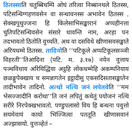
ठितस्सा
ति चतुब्बिधम्पि ओघं तरित्वा निब्बानथले ठितस्स,
पटिसन्धिग्गहणवसेन वा सन्धावनस्स अभावेन ठितस्स
.
सेक्खपुथुज्जना हि किलेसाभिसङ्खारानं अप्पहीनत्ता
चुतिपटिसन्धिवसेन संसारे धावन्ति नाम, अरहा पन
तदभावतो ठितोति वुच्चति. अथ वा दसविधे खीणासवसङ्खाते
अरियधम्मे ठितस्स.
तादिनो
ति ‘‘पटिकूले अप्पटिकूलसञ्ञी
विहरती’’तिआदिना (पटि. म. ३.१७) नयेन
वुत्ताय
पञ्चविधाय अरियिद्धिया अट्ठहि लोकधम्मेहि अकम्पनियाय
छळङ्गुपेक्खाय च समन्नागतेन इट्ठादीसु एकसदिसतासङ्खातेन
तादीभावेन तादिनो.
अत्थो नत्थि जनं लपेतवे
ति ‘‘मम
भेसज्जादीनि करोथा’’ति जनं लपितुं कथेतुं पयोजनं नत्थि
सरीरे निरपेक्खभावतो. पण्डुपलासो विय हि बन्धना पवुत्तो
सयमेवायं कायो भिज्जित्वा पततूति खीणासवानं
अज्झासयो. वुत्तञ्हेतं –