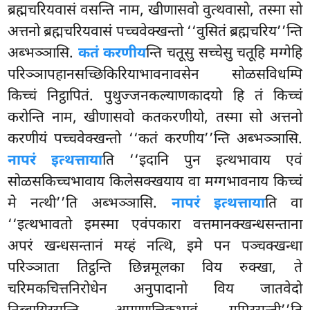
ब्रह्मचरियवासं वसन्ति नाम, खीणासवो वुत्थवासो, तस्मा सो
अत्तनो ब्रह्मचरियवासं पच्चवेक्खन्तो ‘‘वुसितं ब्रह्मचरिय’’न्ति
अब्भञ्ञासि.
कतं करणीय
न्ति चतूसु सच्चेसु चतूहि मग्गेहि
परिञ्ञापहानसच्छिकिरियाभावनावसेन सोळसविधम्पि
किच्चं निट्ठापितं. पुथुज्जनकल्याणकादयो हि तं किच्चं
करोन्ति नाम, खीणासवो कतकरणीयो, तस्मा सो अत्तनो
करणीयं पच्चवेक्खन्तो ‘‘कतं करणीय’’न्ति अब्भञ्ञासि.
नापरं इत्थत्ताया
ति ‘‘इदानि पुन इत्थभावाय एवं
सोळसकिच्चभावाय किलेसक्खयाय वा मग्गभावनाय किच्चं
मे नत्थी’’ति अब्भञ्ञासि.
नापरं इत्थत्ताया
ति वा
‘‘इत्थभावतो इमस्मा एवंपकारा वत्तमानक्खन्धसन्ताना
अपरं खन्धसन्तानं मय्हं नत्थि, इमे पन पञ्चक्खन्धा
परिञ्ञाता तिट्ठन्ति छिन्नमूलका विय रुक्खा, ते
चरिमकचित्तनिरोधेन अनुपादानो विय जातवेदो