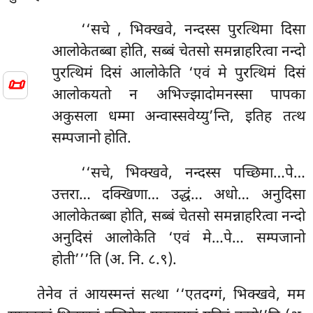
‘‘सचे
, भिक्खवे, नन्दस्स पुरत्थिमा दिसा
आलोकेतब्बा होति, सब्बं चेतसो समन्नाहरित्वा नन्दो
पुरत्थिमं दिसं आलोकेति ‘एवं मे पुरत्थिमं दिसं
📜
आलोकयतो न अभिज्झादोमनस्सा पापका
अकुसला धम्मा अन्वास्सवेय्यु’न्ति, इतिह तत्थ
सम्पजानो होति.
‘‘सचे, भिक्खवे, नन्दस्स पच्छिमा…पे…
उत्तरा… दक्खिणा… उद्धं… अधो… अनुदिसा
आलोकेतब्बा होति, सब्बं चेतसो समन्नाहरित्वा नन्दो
अनुदिसं आलोकेति ‘एवं मे…पे… सम्पजानो
होती’’’ति (अ. नि. ८.९).
तेनेव तं आयस्मन्तं सत्था ‘‘एतदग्गं, भिक्खवे, मम