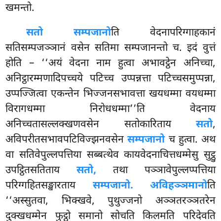
खमन्तो.
सतो सम्पजानो
ति वेदनापरिग्गाहकानं
सतिसम्पजञ्ञानं वसेन सतिमा सम्पजानन्तो च. इदं वुत्तं
होति – ‘‘अयं वेदना नाम हुत्वा अभावट्ठेन अनिच्चा,
अनिट्ठारम्मणादिपच्चये पटिच्च उप्पन्नत्ता पटिच्चसमुप्पन्ना,
उप्पज्जित्वा एकन्तेन भिज्जनसभावत्ता खयधम्मा वयधम्मा
विरागधम्मा निरोधधम्मा’’ति वेदनाय
अनिच्चतासल्लक्खणवसेन सतोकारिताय
सतो
,
अविपरीतसभावपटिविज्झनवसेन
सम्पजानो
च हुत्वा. अथ
वा सतिवेपुल्लपत्तिया सब्बत्थेव कायवेदनाचित्तधम्मेसु सुट्ठु
उपट्ठितसतिताय
सतो,
तथा पञ्ञावेपुल्लप्पत्तिया
परिग्गहितसङ्खारताय
सम्पजानो. अविहञ्ञमानो
ति
‘‘अस्सुतवा, भिक्खवे, पुथुज्जनो अञ्ञतरञ्ञतरेन
दुक्खधम्मेन फुट्ठो समानो सोचति किलमति परिदेवति