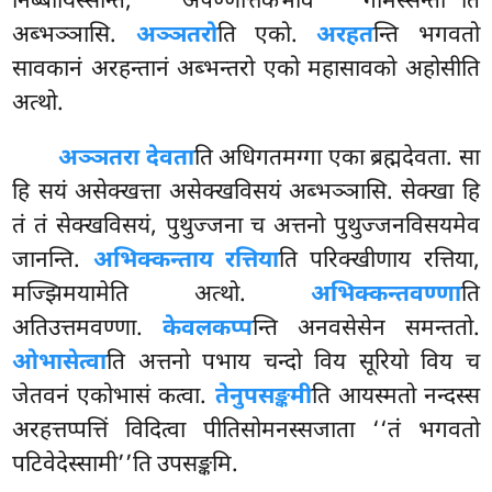
निब्बायिस्सन्ति, अपण्णत्तिकभावं गमिस्सन्ती’’ति
अब्भञ्ञासि.
अञ्ञतरो
ति एको.
अरहत
न्ति भगवतो
सावकानं अरहन्तानं अब्भन्तरो एको महासावको अहोसीति
अत्थो.
अञ्ञतरा देवता
ति अधिगतमग्गा एका ब्रह्मदेवता. सा
हि सयं असेक्खत्ता असेक्खविसयं अब्भञ्ञासि. सेक्खा हि
तं तं सेक्खविसयं, पुथुज्जना च अत्तनो पुथुज्जनविसयमेव
जानन्ति.
अभिक्कन्ताय रत्तिया
ति परिक्खीणाय रत्तिया,
मज्झिमयामेति अत्थो.
अभिक्कन्तवण्णा
ति
अतिउत्तमवण्णा.
केवलकप्प
न्ति अनवसेसेन समन्ततो.
ओभासेत्वा
ति अत्तनो पभाय चन्दो विय सूरियो विय च
जेतवनं एकोभासं कत्वा.
तेनुपसङ्कमी
ति आयस्मतो नन्दस्स
अरहत्तप्पत्तिं विदित्वा पीतिसोमनस्सजाता
‘‘तं भगवतो
पटिवेदेस्सामी’’ति उपसङ्कमि.