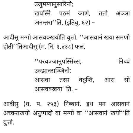
उजुमग्गानुसारिनो;
खयस्मिं पठमं ञाणं, ततो अञ्ञा
अनन्तरा’’ति. (इतिवु. ६२) –
आदीसु
मग्गो आसवक्खयोति वुत्तो. ‘‘आसवानं खया समणो
होती’’तिआदीसु (म. नि. १.४३८) फलं.
‘‘परवज्जानुपस्सिस्स, निच्चं
उज्झानसञ्ञिनो;
आसवा तस्स वड्ढन्ति, आरा सो
आसवक्खया’’ति. –
आदीसु (ध. प. २५३) निब्बानं. इध पन आसवानं
अच्चन्तखयो अनुप्पादो वा मग्गो वा ‘‘आसवानं खयो’’ति
वुत्तो.