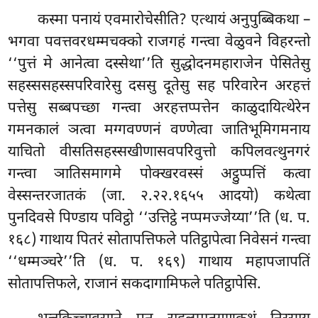
कस्मा
पनायं एवमारोचेसीति? एत्थायं अनुपुब्बिकथा –
भगवा पवत्तवरधम्मचक्को राजगहं गन्त्वा वेळुवने विहरन्तो
‘‘पुत्तं मे आनेत्वा दस्सेथा’’ति सुद्धोदनमहाराजेन पेसितेसु
सहस्ससहस्सपरिवारेसु दससु दूतेसु सह परिवारेन अरहत्तं
पत्तेसु सब्बपच्छा गन्त्वा अरहत्तप्पत्तेन काळुदायित्थेरेन
गमनकालं ञत्वा मग्गवण्णनं वण्णेत्वा जातिभूमिगमनाय
याचितो वीसतिसहस्सखीणासवपरिवुत्तो कपिलवत्थुनगरं
गन्त्वा ञातिसमागमे पोक्खरवस्सं अट्ठुप्पत्तिं कत्वा
वेस्सन्तरजातकं (जा. २.२२.१६५५ आदयो) कथेत्वा
पुनदिवसे पिण्डाय पविट्ठो ‘‘उत्तिट्ठे नप्पमज्जेय्या’’ति (ध. प.
१६८) गाथाय पितरं सोतापत्तिफले पतिट्ठापेत्वा निवेसनं गन्त्वा
‘‘धम्मञ्चरे’’ति (ध. प. १६९) गाथाय महापजापतिं
सोतापत्तिफले, राजानं सकदागामिफले पतिट्ठापेसि.