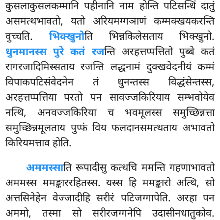
कुसलाकुसलकम्मानि पहीनानि नाम होन्ति पटिसन्धिं दातुं
असमत्थभावतो, यतो अरियमग्गञाणं कम्मक्खयकरन्ति
वुच्चति.
भिक्खुनो
ति भिन्नकिलेसताय भिक्खुनो.
धुनमानस्स पुरे कतं रज
न्ति अरहत्तप्पत्तितो पुब्बे कतं
रागरजादिमिस्सताय रजन्ति लद्धनामं दुक्खवेदनीयं कम्मं
विपाकपटिसंवेदनेन तं
धुनन्तस्स विद्धंसेन्तस्स,
अरहत्तप्पत्तिया परतो पन सावज्जकिरियाय सम्भवोयेव
नत्थि, अनवज्जकिरिया च भवमूलस्स समुच्छिन्नत्ता
समुच्छिन्नमूलताय पुप्फं विय फलदानसमत्थताय अभावतो
किरियमत्ताव होति.
अममस्सा
ति रूपादीसु कत्थचि ममन्ति गहणाभावतो
अममस्स ममङ्काररहितस्स. यस्स हि ममङ्कारो अत्थि, सो
अत्तसिनेहेन वेज्जादीहि सरीरं पटिजग्गापेति. अरहा पन
अममो, तस्मा सो सरीरजग्गनेपि उदासीनधातुकोव.