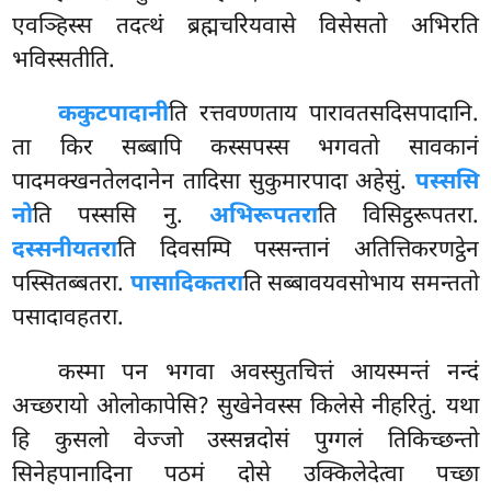
एवञ्हिस्स तदत्थं ब्रह्मचरियवासे विसेसतो अभिरति
भविस्सतीति.
ककुटपादानी
ति रत्तवण्णताय पारावतसदिसपादानि.
ता किर सब्बापि कस्सपस्स भगवतो सावकानं
पादमक्खनतेलदानेन तादिसा सुकुमारपादा अहेसुं.
पस्ससि
नो
ति पस्ससि नु.
अभिरूपतरा
ति विसिट्ठरूपतरा.
दस्सनीयतरा
ति दिवसम्पि पस्सन्तानं अतित्तिकरणट्ठेन
पस्सितब्बतरा.
पासादिकतरा
ति सब्बावयवसोभाय समन्ततो
पसादावहतरा.
कस्मा
पन भगवा अवस्सुतचित्तं आयस्मन्तं नन्दं
अच्छरायो ओलोकापेसि? सुखेनेवस्स किलेसे नीहरितुं. यथा
हि कुसलो वेज्जो उस्सन्नदोसं पुग्गलं तिकिच्छन्तो
सिनेहपानादिना पठमं दोसे उक्किलेदेत्वा पच्छा