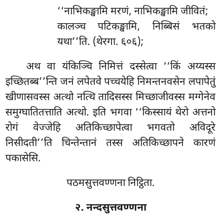
‘‘नाभिकङ्खामि मरणं, नाभिकङ्खामि जीवितं;
कालञ्च पटिकङ्खामि, निब्बिसं भतको
यथा’’ति. (थेरगा. ६०६);
अथ वा यंकिञ्चि निमित्तं दस्सेत्वा ‘‘किं अय्यस्स
इच्छितब्ब’’न्ति जनं लपेतवे पच्चयेहि निमन्तनवसेन लपापेतुं
खीणासवस्स अत्थो नत्थि तादिसस्स मिच्छाजीवस्स मग्गेनेव
समुग्घातितत्ताति अत्थो. इति भगवा ‘‘किस्सायं थेरो अत्तनो
रोगं वेज्जेहि अतिकिच्छापेत्वा भगवतो अविदूरे
निसीदती’’ति चिन्तेन्तानं तस्स अतिकिच्छापने कारणं
पकासेसि.
पठमसुत्तवण्णना निट्ठिता.
२. नन्दसुत्तवण्णना