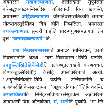
अयमस्सा
नखकल्याणता
. द्वत्तिंसदन्ता सुफुसिता
परिसुद्धपवाळपन्तिसदिसा वजिरपन्ती विय खायन्ति,
अयमस्सा
अट्ठिकल्याणता
. वीसतिवस्ससतिकापि समाना
सोळसवस्सुद्देसिका विय होति निप्पलिता, अयमस्सा
वयकल्याणता
. सुन्दरी च होति एवरूपगुणसमन्नागता, तेन
वुत्तं
‘‘जनपदकल्याणी’’
ति.
घरा निक्खमन्तस्सा
ति अनादरे सामिवचनं, घरतो
निक्खमतोति अत्थो. ‘‘घरा निक्खमन्त’’न्तिपि पठन्ति.
उपड्ढुल्लिखितेहि
केसेही
ति इत्थम्भूतलक्खणे करणवचनं,
विप्पकतुल्लिखितेहि केसेहि उपलक्खिताति अत्थो.
‘‘अड्ढुल्लिखितेही’’तिपि पठन्ति. उल्लिखनन्ति
च
फणकादीहि केससण्ठापनं, ‘‘अड्ढकारविधान’’न्तिपि वदन्ति.
अपलोकेत्वा
ति सिनेहरसविप्फारसंसूचकेन अड्ढक्खिना
आबन्धन्ती विय ओलोकेत्वा.
मं, भन्ते
ति पुब्बेपि ‘‘म’’न्ति