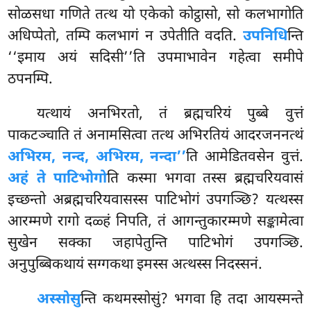
सोळसधा गणिते तत्थ यो एकेको कोट्ठासो, सो कलभागोति
अधिप्पेतो, तम्पि कलभागं न उपेतीति वदति.
उपनिधि
न्ति
‘‘इमाय अयं सदिसी’’ति उपमाभावेन गहेत्वा समीपे
ठपनम्पि.
यत्थायं अनभिरतो, तं ब्रह्मचरियं पुब्बे वुत्तं
पाकटञ्चाति तं अनामसित्वा तत्थ अभिरतियं आदरजननत्थं
अभिरम, नन्द, अभिरम, नन्दा’’
ति आमेडितवसेन वुत्तं.
अहं ते पाटिभोगो
ति कस्मा भगवा तस्स ब्रह्मचरियवासं
इच्छन्तो अब्रह्मचरियवासस्स पाटिभोगं उपगञ्छि? यत्थस्स
आरम्मणे रागो दळ्हं निपति, तं आगन्तुकारम्मणे सङ्कामेत्वा
सुखेन सक्का जहापेतुन्ति पाटिभोगं उपगञ्छि.
अनुपुब्बिकथायं सग्गकथा इमस्स अत्थस्स निदस्सनं.
अस्सोसु
न्ति कथमस्सोसुं? भगवा हि तदा आयस्मन्ते