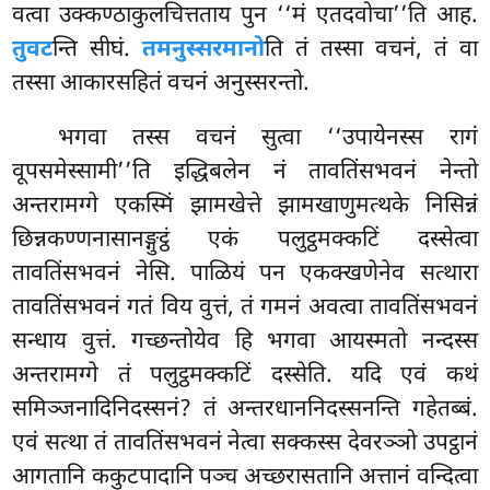
वत्वा उक्कण्ठाकुलचित्तताय पुन ‘‘मं एतदवोचा’’ति आह.
तुवट
न्ति सीघं.
तमनुस्सरमानो
ति तं तस्सा वचनं, तं वा
तस्सा आकारसहितं वचनं अनुस्सरन्तो.
भगवा तस्स वचनं सुत्वा ‘‘उपायेनस्स रागं
वूपसमेस्सामी’’ति इद्धिबलेन नं तावतिंसभवनं नेन्तो
अन्तरामग्गे एकस्मिं झामखेत्ते झामखाणुमत्थके निसिन्नं
छिन्नकण्णनासानङ्गुट्ठं एकं पलुट्ठमक्कटिं दस्सेत्वा
तावतिंसभवनं नेसि. पाळियं पन एकक्खणेनेव सत्थारा
तावतिंसभवनं गतं विय वुत्तं, तं गमनं अवत्वा तावतिंसभवनं
सन्धाय वुत्तं. गच्छन्तोयेव हि भगवा आयस्मतो नन्दस्स
अन्तरामग्गे तं पलुट्ठमक्कटिं दस्सेति. यदि एवं कथं
समिञ्जनादिनिदस्सनं? तं अन्तरधाननिदस्सनन्ति गहेतब्बं.
एवं सत्था तं तावतिंसभवनं नेत्वा सक्कस्स देवरञ्ञो उपट्ठानं
आगतानि ककुटपादानि पञ्च अच्छरासतानि अत्तानं वन्दित्वा