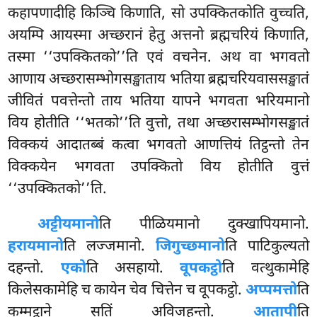
कहापणादीहि किञ्चि किणाति, सो उपक्कितकोति वुच्चति,
अयम्पि आयस्मा अच्छरानं हेतु अत्तनो ब्रह्मचरियं किणाति,
तस्मा ‘‘उपक्कितको’’ति एवं वचनेन. अथ वा भगवतो
आणाय अच्छरासम्भोगसङ्खाताय भतिया ब्रह्मचरियवाससङ्खातं
जीवितं पवत्तेन्तो ताय भतिया यापने भगवता भरियमानो
विय होतीति ‘‘भतको’’ति वुत्तो, तथा
अच्छरासम्भोगसङ्खातं
विक्कयं आदातब्बं कत्वा भगवतो आणत्तियं तिट्ठन्तो तेन
विक्कयेन भगवता उपक्कितो विय होतीति वुत्तं
‘‘उपक्कितको’’ति.
अट्टीयमानो
ति पीळियमानो दुक्खापियमानो.
हरायमानो
ति लज्जमानो.
जिगुच्छमानो
ति पाटिकुल्यतो
दहन्तो.
एको
ति असहायो.
वूपकट्ठो
ति वत्थुकामेहि
किलेसकामेहि च कायेन चेव चित्तेन च वूपकट्ठो.
अप्पमत्तो
ति
कम्मट्ठाने सतिं अविजहन्तो.
आतापी
ति