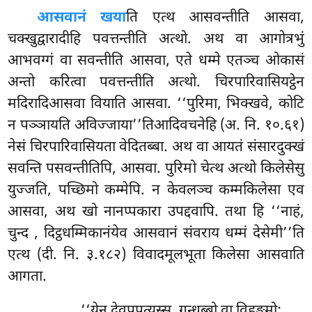
आसवानं खया
ति एत्थ आसवन्तीति आसवा,
चक्खुद्वारादीहि पवत्तन्तीति अत्थो. अथ वा आगोत्रभुं
आभवग्गं वा सवन्तीति आसवा, एते धम्मे एतञ्च ओकासं
अन्तो करित्वा पवत्तन्तीति अत्थो. चिरपारिवासियट्ठेन
मदिरादिआसवा वियाति आसवा. ‘‘पुरिमा, भिक्खवे, कोटि
न पञ्ञायति अविज्जाया’’तिआदिवचनेहि (अ. नि. १०.६१)
नेसं चिरपारिवासियता वेदितब्बा. अथ वा आयतं संसारदुक्खं
सवन्ति पसवन्तीतिपि, आसवा. पुरिमो चेत्थ अत्थो किलेसेसु
युज्जति, पच्छिमो कम्मेपि. न केवलञ्च कम्मकिलेसा एव
आसवा, अथ खो नानप्पकारा उपद्दवापि. तथा हि ‘‘नाहं,
चुन्द
, दिट्ठधम्मिकानंयेव आसवानं संवराय धम्मं देसेमी’’ति
एत्थ (दी. नि. ३.१८२) विवादमूलभूता किलेसा आसवाति
आगता.
‘‘येन देवूपपत्यस्स, गन्धब्बो वा विहङ्गमो;