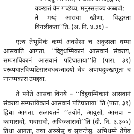
यक्खत्तं येन गच्छेय्य, मनुस्सत्तञ्च अब्बजे;
ते मय्हं आसवा खीणा, विद्धस्ता
विनलीकता’’ति. (अ. नि. ४.३६) –
एत्थ तेभूमिकं कम्मं अवसेसा च अकुसला धम्मा
आसवाति आगता. ‘‘दिट्ठधम्मिकानं आसवानं संवराय,
सम्परायिकानं आसवानं पटिघाताया’’ति (पारा. ३९)
परूपघातविप्पटिसारवधबन्धादयो चेव अपायदुक्खभूता च
नानप्पकारा उपद्दवा.
ते पनेते आसवा विनये – ‘‘दिट्ठधम्मिकानं आसवानं
संवराय सम्परायिकानं आसवानं पटिघाताया’’ति (पारा. ३९)
द्विधा आगता. सळायतने ‘‘तयोमे, आवुसो, आसवा –
कामासवो, भवासवो, अविज्जासवो’’ति (दी. नि. ३.३०५)
तिधा आगता, तथा अञ्ञेसु च सुत्तन्तेसु. अभिधम्मे तेयेव