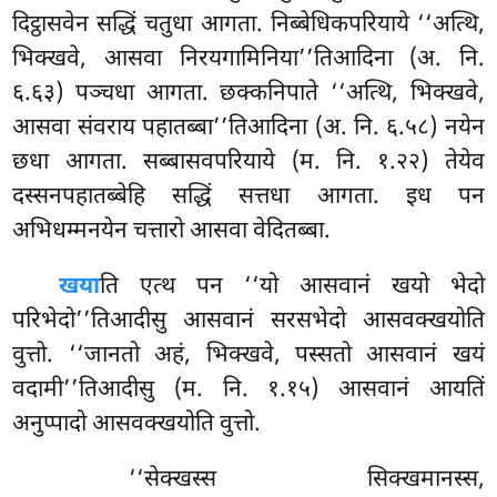
दिट्ठासवेन सद्धिं चतुधा आगता. निब्बेधिकपरियाये ‘‘अत्थि,
भिक्खवे, आसवा निरयगामिनिया’’तिआदिना (अ. नि.
६.६३) पञ्चधा
आगता. छक्कनिपाते ‘‘अत्थि, भिक्खवे,
आसवा संवराय पहातब्बा’’तिआदिना (अ. नि. ६.५८) नयेन
छधा आगता. सब्बासवपरियाये (म. नि. १.२२) तेयेव
दस्सनपहातब्बेहि सद्धिं सत्तधा आगता. इध पन
अभिधम्मनयेन चत्तारो आसवा वेदितब्बा.
खया
ति एत्थ पन ‘‘यो आसवानं खयो भेदो
परिभेदो’’तिआदीसु आसवानं सरसभेदो आसवक्खयोति
वुत्तो. ‘‘जानतो अहं, भिक्खवे, पस्सतो आसवानं खयं
वदामी’’तिआदीसु (म. नि. १.१५) आसवानं आयतिं
अनुप्पादो आसवक्खयोति वुत्तो.
‘‘सेक्खस्स सिक्खमानस्स,