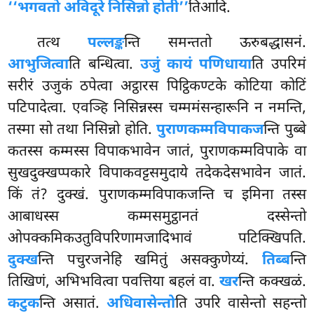
‘‘भगवतो अविदूरे निसिन्नो होती’’
तिआदि.
तत्थ
पल्लङ्क
न्ति समन्ततो ऊरुबद्धासनं.
आभुजित्वा
ति बन्धित्वा.
उजुं कायं पणिधाया
ति उपरिमं
सरीरं उजुकं ठपेत्वा अट्ठारस पिट्ठिकण्टके कोटिया कोटिं
पटिपादेत्वा. एवञ्हि निसिन्नस्स चम्ममंसन्हारूनि न नमन्ति,
तस्मा सो तथा निसिन्नो होति.
पुराणकम्मविपाकज
न्ति पुब्बे
कतस्स कम्मस्स विपाकभावेन जातं, पुराणकम्मविपाके वा
सुखदुक्खप्पकारे विपाकवट्टसमुदाये तदेकदेसभावेन जातं.
किं तं? दुक्खं. पुराणकम्मविपाकजन्ति च इमिना तस्स
आबाधस्स कम्मसमुट्ठानतं दस्सेन्तो
ओपक्कमिकउतुविपरिणामजादिभावं पटिक्खिपति.
दुक्ख
न्ति पचुरजनेहि खमितुं असक्कुणेय्यं.
तिब्ब
न्ति
तिखिणं, अभिभवित्वा पवत्तिया बहलं वा.
खर
न्ति कक्खळं.
कटुक
न्ति असातं.
अधिवासेन्तो
ति उपरि वासेन्तो सहन्तो