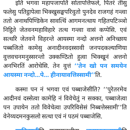
इति
भगवा महापजापतिं सोतापत्तिफले, पितरं तीसु
फलेसु पतिट्ठापेत्वा भिक्खुसङ्घपरिवुतो पुनदेव राजगहं गन्त्वा
ततो अनाथपिण्डिकेन सावत्थिं आगमनत्थाय गहितपटिञ्ञो
निट्ठिते जेतवनमहाविहारे तत्थ गन्त्वा वासं कप्पेसि. एवं
सत्थरि जेतवने विहरन्ते आयस्मा नन्दो अत्तनो
अनिच्छाय
पब्बजितो कामेसु अनादीनवदस्सावी जनपदकल्याणिया
वुत्तवचनमनुस्सरन्तो उक्कण्ठितो हुत्वा भिक्खूनं अत्तनो
अनभिरतिं आरोचेसि. तेन वुत्तं
‘‘तेन खो पन समयेन
आयस्मा नन्दो…पे… हीनायावत्तिस्सामी’’
ति.
कस्मा पन नं भगवा एवं पब्बाजेसीति? ‘‘पुरेतरमेव
आदीनवं दस्सेत्वा कामेहि नं विवेचेतुं न सक्का, पब्बाजेत्वा
पन उपायेन ततो विवेचेत्वा उपरिविसेसं निब्बत्तेस्सामी’’ति
वेनेय्यदमनकुसलो सत्था एवं नं पठमं पब्बाजेसि.