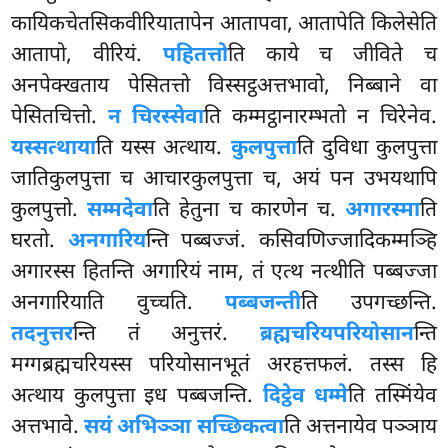
कायिकचेतसिकवीरियातापेन आतापवा, आतापेति किलेसेति
आतापो, वीरियं.
पहितत्तो
ति काये च जीविते च
अनपेक्खताय पेसितत्तो विस्सट्ठअत्तभावो, निब्बाने वा
पेसितचित्तो.
न चिरस्सेवा
ति कम्मट्ठानारम्भतो न चिरेनेव.
यस्सत्थाया
ति यस्स अत्थाय.
कुलपुत्ता
ति दुविधा कुलपुत्ता
जातिकुलपुत्ता च आचारकुलपुत्ता च, अयं पन उभयथापि
कुलपुत्तो.
सम्मदेवा
ति हेतुना च कारणेन च.
अगारस्मा
ति
घरतो.
अनगारिय
न्ति पब्बज्जं. कसिवणिज्जादिकम्मञ्हि
अगारस्स हितन्ति अगारियं नाम, तं एत्थ नत्थीति पब्बज्जा
अनगारियाति वुच्चति.
पब्बजन्ती
ति उपगच्छन्ति.
तदनुत्तर
न्ति तं अनुत्तरं.
ब्रह्मचरियपरियोसान
न्ति
मग्गब्रह्मचरियस्स परियोसानभूतं अरहत्तफलं. तस्स हि
अत्थाय कुलपुत्ता इध पब्बजन्ति.
दिट्ठेव धम्मे
ति तस्मिंयेव
अत्तभावे.
सयं अभिञ्ञा सच्छिकत्वा
ति अत्तनायेव पञ्ञाय