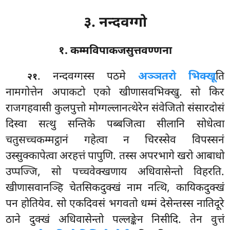
३. नन्दवग्गो
१. कम्मविपाकजसुत्तवण्णना
. नन्दवग्गस्स
पठमे
अञ्ञतरो भिक्खू
ति
२१
नामगोत्तेन अपाकटो एको खीणासवभिक्खु. सो किर
राजगहवासी कुलपुत्तो मोग्गल्लानत्थेरेन संवेजितो संसारदोसं
दिस्वा सत्थु सन्तिके पब्बजित्वा सीलानि सोधेत्वा
चतुसच्चकम्मट्ठानं गहेत्वा न चिरस्सेव विपस्सनं
उस्सुक्कापेत्वा अरहत्तं पापुणि. तस्स अपरभागे खरो आबाधो
उप्पज्जि, सो पच्चवेक्खणाय अधिवासेन्तो विहरति.
खीणासवानञ्हि चेतसिकदुक्खं नाम नत्थि, कायिकदुक्खं
पन होतियेव. सो एकदिवसं भगवतो धम्मं देसेन्तस्स नातिदूरे
ठाने दुक्खं अधिवासेन्तो पल्लङ्केन निसीदि. तेन वुत्तं