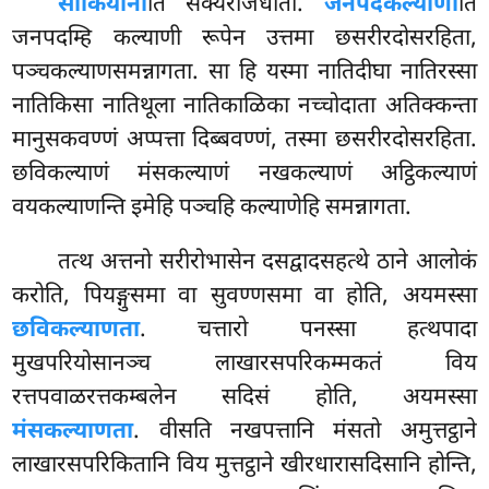
साकियानी
ति सक्यराजधीता.
जनपदकल्याणी
ति
जनपदम्हि कल्याणी रूपेन उत्तमा छसरीरदोसरहिता,
पञ्चकल्याणसमन्नागता. सा हि यस्मा नातिदीघा नातिरस्सा
नातिकिसा नातिथूला नातिकाळिका नच्चोदाता अतिक्कन्ता
मानुसकवण्णं अप्पत्ता दिब्बवण्णं, तस्मा छसरीरदोसरहिता.
छविकल्याणं मंसकल्याणं नखकल्याणं अट्ठिकल्याणं
वयकल्याणन्ति इमेहि पञ्चहि कल्याणेहि समन्नागता.
तत्थ
अत्तनो सरीरोभासेन दसद्वादसहत्थे ठाने आलोकं
करोति, पियङ्गुसमा वा सुवण्णसमा वा होति, अयमस्सा
छविकल्याणता
. चत्तारो पनस्सा हत्थपादा
मुखपरियोसानञ्च लाखारसपरिकम्मकतं विय
रत्तपवाळरत्तकम्बलेन सदिसं होति, अयमस्सा
मंसकल्याणता
. वीसति नखपत्तानि मंसतो अमुत्तट्ठाने
लाखारसपरिकितानि विय मुत्तट्ठाने खीरधारासदिसानि होन्ति,