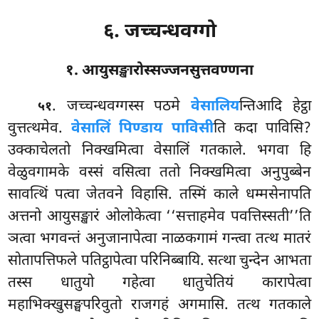
६. जच्चन्धवग्गो
१. आयुसङ्खारोस्सज्जनसुत्तवण्णना
. जच्चन्धवग्गस्स
पठमे
वेसालिय
न्तिआदि हेट्ठा
५१
वुत्तत्थमेव.
वेसालिं पिण्डाय पाविसी
ति कदा पाविसि?
उक्काचेलतो निक्खमित्वा वेसालिं गतकाले. भगवा हि
वेळुवगामके वस्सं वसित्वा ततो निक्खमित्वा अनुपुब्बेन
सावत्थिं पत्वा जेतवने विहासि. तस्मिं काले धम्मसेनापति
अत्तनो आयुसङ्खारं ओलोकेत्वा ‘‘सत्ताहमेव पवत्तिस्सती’’ति
ञत्वा भगवन्तं अनुजानापेत्वा नाळकगामं गन्त्वा तत्थ मातरं
सोतापत्तिफले पतिट्ठापेत्वा परिनिब्बायि. सत्था चुन्देन आभता
तस्स धातुयो गहेत्वा धातुचेतियं कारापेत्वा
महाभिक्खुसङ्घपरिवुतो राजगहं अगमासि. तत्थ गतकाले