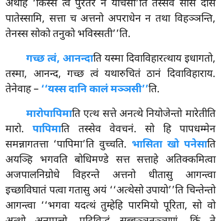
अथाहं ‘किस्स त्वं पुरेतरं न याचसी’ति तस्सेव सीसे दोसं
पातेस्सामि, सत्ता च अत्तनो अपराधेन न तथा विहञ्ञन्ति,
तेनस्स सोको तनुको भविस्सती’’ति.
गच्छ त्वं, आनन्दा
ति यस्मा दिवाविहारत्थाय इधागतो,
तस्मा, आनन्द, गच्छ त्वं यथारुचितं ठानं दिवाविहाराय.
तेनेवाह –
‘‘यस्स दानि कालं मञ्ञसी’’
ति.
मारो
पापिमा
ति एत्थ सत्ते अनत्थे नियोजेन्तो मारेतीति
मारो.
पापिमा
ति तस्सेव वेवचनं. सो हि पापधम्मेन
समन्नागतत्ता ‘पापिमा’ति वुच्चति.
भासिता खो पनेसा
ति
अयञ्हि भगवति बोधिमण्डे सत्त सत्ताहे अतिक्कमित्वा
अजपालनिग्रोधे
विहरन्ते अत्तनो धीतासु आगन्त्वा
इच्छाविघातं पत्वा गतासु अयं ‘‘अत्थेसो उपायो’’ति चिन्तेन्तो
आगन्त्वा ‘‘भगवा यदत्थं तुम्हेहि पारमियो पूरिता, सो वो