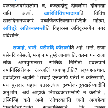
परूळ्हअवसेसलोमा च, कच्छादीसु दीघलोमा दीघनखा
चाति अत्थो.
खारिविविधमादाया
ति विविधं
खारादिनानप्पकारं पब्बजितपरिक्खारभण्डिकं गहेत्वा.
अविदूरे अतिक्कमन्ती
ति विहारस्स अविदूरमग्गेन नगरं
पविसन्ति.
राजाहं, भन्ते, पसेनदि कोसलो
ति अहं, भन्ते, राजा
पसेनदि कोसलो, मय्हं नामं तुम्हे जानाथाति. कस्मा पन राजा
लोके अग्गपुग्गलस्स सन्तिके निसिन्नो एवरूपानं
नग्गनिस्सिरीकानं अञ्जलिं पग्गण्हातीति? सङ्गण्हनत्थाय.
एवञ्हिस्स अहोसि ‘‘सचाहं एत्तकम्पि एतेसं न करिस्सामि,
मयं पुत्तदारं पहाय एतस्सत्थाय दुब्भोजनदुक्खसेय्यादीनि
अनुभोम, अयं अम्हाकं निपच्चकारमत्तम्पि न करोति
.
तस्मिञ्हि कते अम्हे ‘ओचरका’ति जनो अग्गहेत्वा
‘पब्बजिता’इच्चेव सञ्जानिस्सति, किं इमस्स