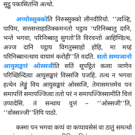
सुट्ठु पकासितन्ति अत्थो.
अप्पोस्सुक्को
ति निरुस्सुक्को लीनवीरियो. ‘‘त्वञ्हि,
पापिम, सत्तसत्ताहातिक्कमनतो पट्ठाय ‘परिनिब्बातु दानि,
भन्ते भगवा, परिनिब्बातु सुगतो’ति विरवन्तो आहिण्डित्थ,
अज्ज दानि पट्ठाय विगतुस्साहो होहि, मा मय्हं
परिनिब्बानत्थाय वायामं करोही’’ति वदति.
सतो सम्पजानो
आयुसङ्खारं ओस्सजी
ति सतिं सूपट्ठितं कत्वा ञाणेन
परिच्छिन्दित्वा
आयुसङ्खारं विस्सजि पजहि. तत्थ न भगवा
हत्थेन लेड्डुं विय आयुसङ्खारं ओस्सजि, तेमासमत्तमेव पन
समापत्तिं समापज्जित्वा ततो परं न समापज्जिस्सामीति चित्तं
उप्पादेसि. तं सन्धाय वुत्तं – ‘‘ओस्सजी’’ति,
‘‘वोस्सज्जी’’तिपि पाठो.
कस्मा पन भगवा कप्पं वा कप्पावसेसं वा ठातुं समत्थो