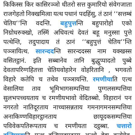
किकिस्स किर कासिरञ्ञो धीतरो सत्त कुमारियो संवेगजाता
राजगेहतो निक्खमित्वा यत्थ पधानं पदहिंसु, तं ठानं ‘‘सत्तम्बं
चेतिय’’न्ति वदन्ति.
बहुपुत्त
न्ति बहुपारोहो एको
निग्रोधरुक्खो, तस्मिं अधिवत्थं देवतं बहू मनुस्सा पुत्ते
पत्थेन्ति, तदुपादाय तं ठानं ‘‘बहुपुत्तं चेतिय’’न्ति
पञ्ञायित्थ.
सारन्दद
न्ति सारन्ददस्स नाम यक्खस्स
वसितट्ठानं. इति सब्बानेव तानि बुद्धुप्पादतो पुब्बे
देवतापरिग्गहितत्ता चेतियवोहारेन वोहरितानि
, भगवतो
विहारे कतेपि च तथेव पञ्ञायन्ति.
रमणीया
ति एत्थ
वेसालिया ताव
भूमिभागसम्पत्तिया पुग्गलसम्पत्तिया
सुलभपच्चयताय च रमणीयभावो वेदितब्बो. विहारानं पन
नगरतो नातिदूरताय नाच्चासन्नताय गमनागमनसम्पत्तिया
अनाकिण्णविहारट्ठानताय छायूदकसम्पत्तिया
पविवेकपतिरूपताय च रमणीयता दट्ठब्बा.
चत्तारो