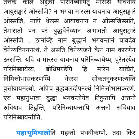
तत्तकं कालं अट्ठत्वा परिनिब्बायितुं मारस्स याचनाय
आयुसङ्खारं ओस्सजि? न भगवा मारस्स याचनाय आयुसङ्खारं
ओस्सजि, नापि थेरस्स आयाचनाय न ओस्सजिस्सति,
तेमासतो पन परं बुद्धवेनेय्यानं अभावतो आयुसङ्खारं
ओस्सजि
. ठानञ्हि नाम बुद्धानं भगवन्तानं यावदेव
वेनेय्यविनयनत्थं, ते असति विनेय्यजने केन नाम कारणेन
ठस्सन्ति. यदि च मारस्स याचनाय परिनिब्बायेय्य, पुरेतरंयेव
परिनिब्बायेय्य. बोधिमण्डेपि हि मारेन याचितं,
निमित्तोभासकरणम्पि थेरस्स सोकतनुकरणत्थन्ति
वुत्तोवायमत्थो. अपिच बुद्धबलदीपनत्थं निमित्तोभासकरणं.
एवं महानुभावा बुद्धा भगवन्तोयेव तिट्ठन्तापि अत्तनो
रुचियाव तिट्ठन्ति, परिनिब्बायन्तापि अत्तनो रुचियाव
परिनिब्बायन्तीति.
महाभूमिचालो
ति महन्तो पथवीकम्पो. तदा किर