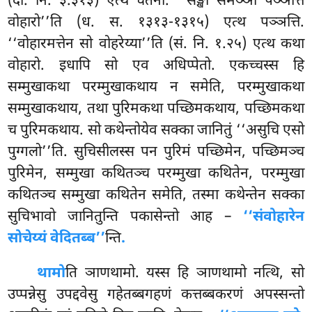
(दी. नि. ३.३१३) एत्थ चेतना. ‘‘सङ्खा समञ्ञा पञ्ञत्ति
वोहारो’’ति (ध. स. १३१३-१३१५) एत्थ पञ्ञत्ति.
‘‘वोहारमत्तेन सो वोहरेय्या’’ति (सं. नि. १.२५) एत्थ कथा
वोहारो. इधापि सो एव अधिप्पेतो. एकच्चस्स हि
सम्मुखाकथा परम्मुखाकथाय न समेति, परम्मुखाकथा
सम्मुखाकथाय, तथा पुरिमकथा पच्छिमकथाय, पच्छिमकथा
च पुरिमकथाय. सो कथेन्तोयेव सक्का जानितुं ‘‘असुचि एसो
पुग्गलो’’ति. सुचिसीलस्स पन पुरिमं
पच्छिमेन, पच्छिमञ्च
पुरिमेन, सम्मुखा कथितञ्च परम्मुखा कथितेन, परम्मुखा
कथितञ्च सम्मुखा कथितेन समेति, तस्मा कथेन्तेन सक्का
सुचिभावो जानितुन्ति पकासेन्तो आह –
‘‘संवोहारेन
सोचेय्यं वेदितब्ब’’
न्ति
.
थामो
ति ञाणथामो. यस्स हि ञाणथामो नत्थि, सो
उप्पन्नेसु उपद्दवेसु गहेतब्बगहणं कत्तब्बकरणं अपस्सन्तो