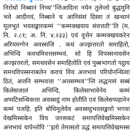
निरोधो निब्बानं निच्च’’न्तिआदिना नयेन तुलेन्तो बुद्धमुनि
भवे आदीनवं, निब्बाने च आनिसंसं दिस्वा तं खन्धानं
मूलभूतं भवसङ्खारकम्मं ‘‘कम्मक्खयाय संवत्तती’’ति (म.
नि. २.८१; अ. नि. ४.२३३) एवं वुत्तेन कम्मक्खयकरेन
अरियमग्गेन अवस्सजि
. कथं अज्झत्तरतो समाहितो,
अभिन्दि कवचमिवत्तसम्भवं. सो हि विपस्सनावसेन
अज्झत्तरतो, समथवसेन समाहितोति एवं
पुब्बभागतो पट्ठाय
समथविपस्सनाबलेन कवचं
विय अत्तभावं परियोनन्धित्वा
ठितं, अत्तनि सम्भवत्ता ‘‘अत्तसम्भव’’न्ति लद्धनामं सब्बं
किलेसजालं अभिन्दि, किलेसाभावेनेव कम्मं
अप्पटिसन्धिकत्ता अवस्सट्ठं नाम होतीति एवं किलेसप्पहानेन
कम्मं पजहि. इति बोधिमूलेयेव अवस्सट्ठभवसङ्खारो भगवा
वेखमिस्सकेन विय जरसकटं समापत्तिवेखमिस्सकेन
अत्तभावं यापेन्तोपि ‘‘इतो तेमासतो उद्धं समापत्तिवेखमस्स