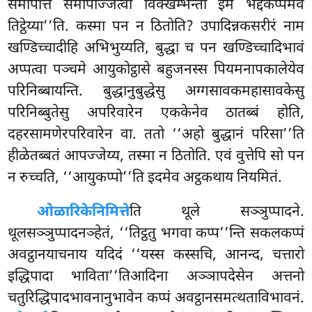
समापत्तिं समापज्जित्वा विक्खम्भेन्तो इमं भद्दकप्पमेव
तिट्ठेय्या’’ति. कस्मा पन न ठितोति? उपादिन्नकसरीरं नाम
खण्डिच्चादीहि अभिभुय्यति, बुद्धा च पन खण्डिच्चादिभावं
अप्पत्वा पञ्चमे आयुकोट्ठासे बहुजनस्स पियमनापकालेयेव
परिनिब्बायन्ति. बुद्धानुबुद्धेसु अग्गसावकमहासावकेसु
परिनिब्बुतेसु अपरिवारेन एककेनेव ठातब्बं होति,
दहरसामणेरपरिवारेन वा. ततो ‘‘अहो बुद्धानं परिसा’’ति
हीळेतब्बतं आपज्जेय्य, तस्मा न ठितोति. एवं वुत्तेपि सो पन
न रुच्चति, ‘‘आयुकप्पो’’ति इदमेव अट्ठकथाय नियमितं.
ओळारिके
निमित्ते
ति थूले सञ्ञुप्पादने.
थूलसञ्ञुप्पादनञ्हेतं, ‘‘तिट्ठतु भगवा कप्प’’न्ति सकलकप्पं
अवट्ठानयाचनाय यदिदं ‘‘यस्स कस्सचि, आनन्द, चत्तारो
इद्धिपादा भाविता’’तिआदिना अञ्ञापदेसेन अत्तनो
चतुरिद्धिपादभावनानुभावेन कप्पं अवट्ठानसमत्थताविभावनं.