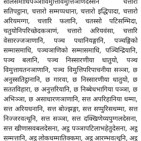
सीलसमाधिपञ्ञाविमुत्तिविमुत्तिञाणदस्सनं चत्तारो
सतिपट्ठाना, चत्तारो सम्मप्पधाना, चत्तारो इद्धिपादा, चत्तारो
अरियमग्गा, चत्तारि फलानि, चतस्सो पटिसम्भिदा,
चतुयोनिपरिच्छेदकञाणं, चत्तारो अरियवंसा, चत्तारि
वेसारज्जञाणानि, पञ्च पधानियङ्गानि, पञ्चङ्गिको
सम्मासमाधि, पञ्चञाणिको सम्मासमाधि, पञ्चिन्द्रियानि,
पञ्च बलानि, पञ्च निस्सारणीया धातुयो, पञ्च
विमुत्तायतनञाणानि, पञ्च विमुत्तिपरिपाचनीया सञ्ञा, छ
अनुस्सतिट्ठानानि, छ गारवा, छ निस्सारणीया धातुयो, छ
सततविहारा, छ अनुत्तरियानि, छ निब्बेधभागिया पञ्ञा, छ
अभिञ्ञा, छ असाधारणञाणानि, सत्त अपरिहानिया धम्मा,
सत्त अरियधनानि, सत्त बोज्झङ्गा, सत्त
सप्पुरिसधम्मा, सत्त
निज्जरवत्थूनि, सत्त
सञ्ञा, सत्त दक्खिणेय्यपुग्गलदेसना,
सत्त खीणासवबलदेसना, अट्ठ पञ्ञापटिलाभहेतुदेसना, अट्ठ
सम्मत्तानि, अट्ठ लोकधम्मातिक्कमा, अट्ठ आरम्भवत्थूनि, अट्ठ