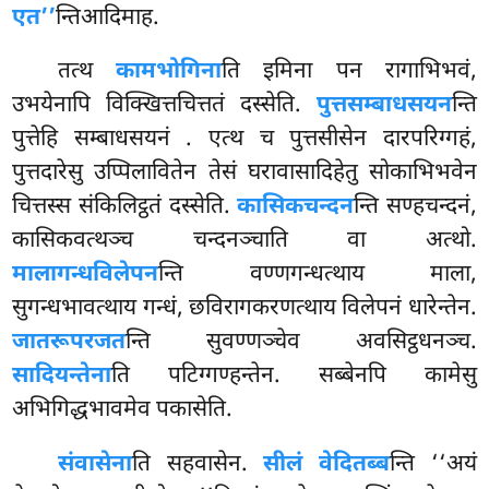
एत’’
न्तिआदिमाह.
तत्थ
कामभोगिना
ति इमिना पन रागाभिभवं,
उभयेनापि विक्खित्तचित्ततं दस्सेति.
पुत्तसम्बाधसयन
न्ति
पुत्तेहि सम्बाधसयनं
. एत्थ च पुत्तसीसेन दारपरिग्गहं,
पुत्तदारेसु उप्पिलावितेन तेसं घरावासादिहेतु सोकाभिभवेन
चित्तस्स संकिलिट्ठतं दस्सेति.
कासिकचन्दन
न्ति सण्हचन्दनं,
कासिकवत्थञ्च चन्दनञ्चाति वा अत्थो.
मालागन्धविलेपन
न्ति वण्णगन्धत्थाय माला,
सुगन्धभावत्थाय गन्धं, छविरागकरणत्थाय विलेपनं धारेन्तेन.
जातरूपरजत
न्ति सुवण्णञ्चेव अवसिट्ठधनञ्च.
सादियन्तेना
ति पटिग्गण्हन्तेन. सब्बेनपि कामेसु
अभिगिद्धभावमेव पकासेति.
संवासेना
ति सहवासेन.
सीलं वेदितब्ब
न्ति ‘‘अयं