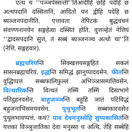
एत्थ च ‘‘पञ्ञपेस्सन्ती’’तिआदीहि छहि पदेहि छ
अत्थपदानि दस्सितानि, आदितो पन द्वीहि पदेहि छ
ब्यञ्जनपदानीति. एत्तावता तेपिटकं बुद्धवचनं
संवण्णनानयेन सङ्गहेत्वा दस्सितं होति. वुत्तञ्हेतं नेत्तियं
‘‘द्वादसपदानि
सुत्तं, तं सब्बं ब्यञ्जनञ्च अत्थो चा’’ति
(नेत्ति. सङ्गहवार).
ब्रह्मचरिय
न्ति
सिक्खत्तयसङ्गहितं सकलं
सासनब्रह्मचरियं.
इद्ध
न्ति समिद्धं झानुप्पादवसेन.
फीत
न्ति
वुद्धिप्पत्तं सब्बफालिफुल्लं अभिञ्ञासम्पत्तिवसेन.
वित्थारिक
न्ति वित्थतं तस्मिं तस्मिं दिसाभागे
पतिट्ठहनवसेन.
बाहुजञ्ञ
न्ति बहूहि ञातं पटिविद्धं
बहुजनाभिसमयवसेन.
पुथुभूत
न्ति सब्बाकारवसेन
पुथुलभावप्पत्तं. कथं?
याव देवमनुस्सेहि सुप्पकासित
न्ति
यत्तका विञ्ञुजातिका देवा मनुस्सा च अत्थि, तेहि सब्बेहि