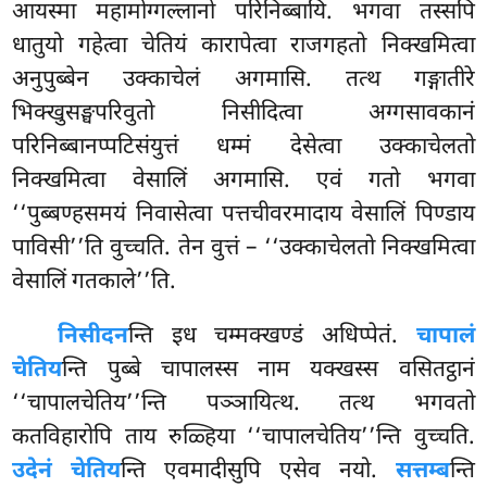
आयस्मा महामोग्गल्लानो परिनिब्बायि. भगवा तस्सपि
धातुयो गहेत्वा चेतियं कारापेत्वा राजगहतो निक्खमित्वा
अनुपुब्बेन उक्काचेलं अगमासि. तत्थ गङ्गातीरे
भिक्खुसङ्घपरिवुतो निसीदित्वा अग्गसावकानं
परिनिब्बानप्पटिसंयुत्तं धम्मं देसेत्वा उक्काचेलतो
निक्खमित्वा वेसालिं अगमासि. एवं गतो भगवा
‘‘पुब्बण्हसमयं निवासेत्वा पत्तचीवरमादाय वेसालिं पिण्डाय
पाविसी’’ति वुच्चति. तेन वुत्तं – ‘‘उक्काचेलतो निक्खमित्वा
वेसालिं गतकाले’’ति.
निसीदन
न्ति इध चम्मक्खण्डं अधिप्पेतं.
चापालं
चेतिय
न्ति पुब्बे चापालस्स नाम यक्खस्स वसितट्ठानं
‘‘चापालचेतिय’’न्ति
पञ्ञायित्थ. तत्थ भगवतो
कतविहारोपि ताय रुळ्हिया ‘‘चापालचेतिय’’न्ति वुच्चति.
उदेनं चेतिय
न्ति एवमादीसुपि एसेव नयो.
सत्तम्ब
न्ति