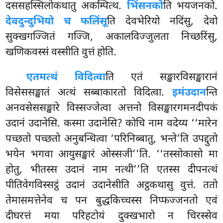
दससहस्सिलोकधातु अकम्पित्थ.
भिंसनको
ति भयजनको.
देवदुन्दुभियो च फलिंसू
ति देवभेरियो नदिंसु, देवो
सुक्खगज्जितं गज्जि, अकालविज्जुलता निच्छरिंसु,
खणिकवस्सं वस्सीति वुत्तं होति.
एतमत्थं विदित्वा
ति एतं सङ्खारविसङ्खारानं
विसेससङ्खातं अत्थं सब्बाकारतो विदित्वा.
इमं
उदान
न्ति
अनवसेससङ्खारे विस्सज्जेत्वा अत्तनो विसङ्खारगमनदीपकं
उदानं उदानेसि. कस्मा उदानेसि? कोचि नाम वदेय्य ‘‘मारेन
पच्छतो पच्छतो अनुबन्धित्वा ‘परिनिब्बातु, भन्ते’ति उपद्दुतो
भयेन भगवा आयुसङ्खारं ओस्सजी’’ति. ‘‘तस्सोकासो मा
होतु, भीतस्स उदानं नाम नत्थी’’ति एतस्स दीपनत्थं
पीतिवेगविस्सट्ठं उदानं उदानेसीति अट्ठकथासु वुत्तं. ततो
तेमासमत्तेनेव च पन बुद्धकिच्चस्स निप्फज्जनतो एवं
दीघरत्तं मया परिहटोयं दुक्खभारो न चिरस्सेव