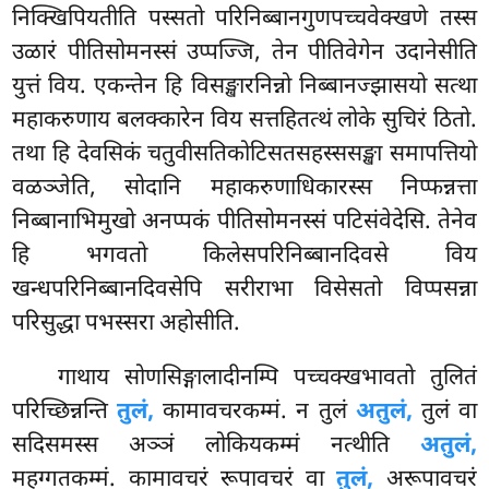
निक्खिपियतीति पस्सतो परिनिब्बानगुणपच्चवेक्खणे तस्स
उळारं
पीतिसोमनस्सं उप्पज्जि, तेन पीतिवेगेन उदानेसीति
युत्तं विय. एकन्तेन हि विसङ्खारनिन्नो निब्बानज्झासयो सत्था
महाकरुणाय बलक्कारेन विय सत्तहितत्थं लोके सुचिरं ठितो.
तथा हि देवसिकं चतुवीसतिकोटिसतसहस्ससङ्खा समापत्तियो
वळञ्जेति, सोदानि महाकरुणाधिकारस्स निप्फन्नत्ता
निब्बानाभिमुखो अनप्पकं पीतिसोमनस्सं पटिसंवेदेसि. तेनेव
हि
भगवतो किलेसपरिनिब्बानदिवसे विय
खन्धपरिनिब्बानदिवसेपि सरीराभा विसेसतो विप्पसन्ना
परिसुद्धा पभस्सरा अहोसीति.
गाथाय सोणसिङ्गालादीनम्पि पच्चक्खभावतो तुलितं
परिच्छिन्नन्ति
तुलं,
कामावचरकम्मं. न तुलं
अतुलं,
तुलं वा
सदिसमस्स अञ्ञं लोकियकम्मं नत्थीति
अतुलं,
महग्गतकम्मं. कामावचरं रूपावचरं वा
तुलं,
अरूपावचरं