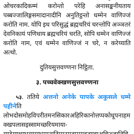
ओचरकादिकम्मं करोन्तो परेहि अनासङ्कनीयताय
पब्बज्जालिङ्गसमादानादीनि अनुतिट्ठन्तो धम्मेन वाणिज्जं
करोति नाम. योपि इध परिसुद्धं ब्रह्मचरियं चरन्तोपि अञ्ञतरं
देवनिकायं पणिधाय ब्रह्मचरियं चरति, सोपि
धम्मेन वाणिज्जं
करोति नाम, एवं धम्मेन वाणिज्जं न चरे, न करेय्याति
अत्थो.
दुतियसुत्तवण्णना निट्ठिता.
३. पच्चवेक्खणसुत्तवण्णना
. ततिये
अत्तनो अनेके पापके अकुसले धम्मे
५३
पहीने
ति
लोभदोसमोहविपरीतमनसिकारअहिरिकानोत्तप्पकोधूपनाहम
क्खपलासइस्सामच्छरियमाया-