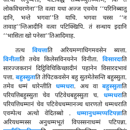
अत्थो अनुप्पत्तो, पटिविद्धं सब्बञ्ञुतञ्ञाणं, किं ते
लोकविचरणेना’’ति वत्वा यथा अज्ज एवमेव ‘‘परिनिब्बातु
दानि, भन्ते भगवा’’ति याचि. भगवा चस्स ‘‘न
तावाह’’न्तिआदीनि वत्वा पटिक्खिपि. तं सन्धाय इदानि
‘‘भासिता खो पनेसा’’तिआदिमाह.
तत्थ
वियत्ता
ति अरियमग्गाधिगमवसेन ब्यत्ता.
विनीता
ति तथेव किलेसविनयनेन विनीता.
विसारदा
ति
सारज्जकरानं दिट्ठिविचिकिच्छादीनं पहानेन विसारदभावं
पत्ता.
बहुस्सुता
ति तेपिटकवसेन बहु सुतमेतेसन्ति बहुस्सुता.
तमेव धम्मं धारेन्तीति
धम्मधरा
. अथ वा
बहुस्सुता
ति
परियत्तिबहुस्सुता चेव पटिवेधबहुस्सुता च.
धम्मधरा
ति
परियत्तिधम्मानं चेव पटिवेधधम्मानञ्च धारणतो धम्मधराति
एवम्पेत्थ अत्थो वेदितब्बो
.
धम्मानुधम्मप्पटिपन्ना
ति
अरियधम्मस्स अनुधम्मभूतं विपस्सनाधम्मं पटिपन्ना.