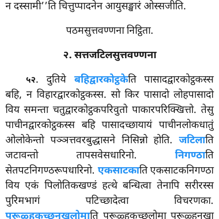
न दस्सामी’’ति चित्तुप्पादनेन आयुसङ्खारं ओस्सजीति.
पठमसुत्तवण्णना निट्ठिता.
२. सत्तजटिलसुत्तवण्णना
. दुतिये
बहिद्वारकोट्ठके
ति पासादद्वारकोट्ठकस्स
५२
बहि, न विहारद्वारकोट्ठकस्स. सो किर पासादो लोहपासादो
विय समन्ता चतुद्वारकोट्ठकपरिवुतो पाकारपरिक्खित्तो. तेसु
पाचीनद्वारकोट्ठकस्स बहि पासादच्छायायं पाचीनलोकधातुं
ओलोकेन्तो पञ्ञत्तवरबुद्धासने निसिन्नो होति.
जटिला
ति
जटावन्तो तापसवेसधारिनो.
निगण्ठा
ति
सेतपटनिगण्ठरूपधारिनो.
एकसाटका
ति एकसाटकनिगण्ठा
विय एकं पिलोतिकखण्डं हत्थे बन्धित्वा तेनापि सरीरस्स
पुरिमभागं पटिच्छादेत्वा
विचरणका.
परूळ्हकच्छनखलोमा
ति परूळ्हकच्छलोमा परूळ्हनखा