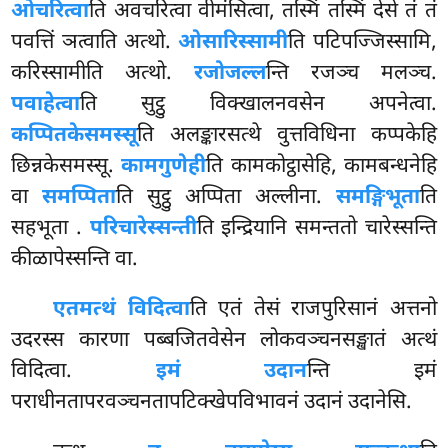
ओचरित्वा
ति अवचरित्वा वीमंसित्वा, तस्मिं तस्मिं देसे तं तं
पवत्तिं ञत्वाति अत्थो.
ओसारिस्सामी
ति पटिपज्जिस्सामि,
करिस्सामीति अत्थो.
रजोजल्ल
न्ति रजञ्च मलञ्च.
पवाहेत्वा
ति सुट्ठु विक्खालनवसेन अपनेत्वा.
कप्पितकेसमस्सू
ति अलङ्कारसत्थे वुत्तविधिना कप्पकेहि
छिन्नकेसमस्सू.
कामगुणेही
ति कामकोट्ठासेहि, कामबन्धनेहि
वा
समप्पिता
ति सुट्ठु अप्पिता अल्लीना.
समङ्गिभूता
ति
सहभूता
.
परिचारेस्सन्ती
ति इन्द्रियानि समन्ततो चारेस्सन्ति
कीळापेस्सन्ति वा.
एतमत्थं विदित्वा
ति एतं तेसं राजपुरिसानं अत्तनो
उदरस्स कारणा पब्बजितवेसेन लोकवञ्चनसङ्खातं
अत्थं
विदित्वा.
इमं उदान
न्ति इमं
पराधीनतापरवञ्चनतापटिक्खेपविभावनं उदानं उदानेसि.