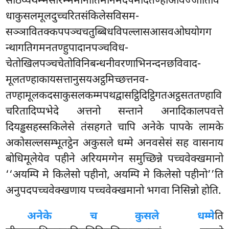
साठेय्यथम्भसारम्भमानातिमानमदपमादतण्हाअविज्जातिवि
धाकुसलमूलदुच्चरितसंकिलेसविसम-
सञ्ञावितक्कपपञ्चचतुब्बिधविपल्लासआसवओघयोगग
न्थागतिगमनतण्हुपादानपञ्चविध-
चेतोखिलपञ्चचेतोविनिबन्धनीवरणाभिनन्दनछविवाद-
मूलतण्हाकायसत्तानुसयअट्ठमिच्छत्तनव-
तण्हामूलकदसाकुसलकम्मपथद्वासट्ठिदिट्ठिगतअट्ठसततण्हावि
चरितादिप्पभेदे अत्तनो सन्ताने अनादिकालपवत्ते
दियड्ढसहस्सकिलेसे तंसहगते चापि अनेके पापके लामके
अकोसल्लसम्भूतट्ठेन अकुसले धम्मे अनवसेसं सह वासनाय
बोधिमूलेयेव पहीने अरियमग्गेन समुच्छिन्ने पच्चवेक्खमानो
‘‘अयम्पि मे किलेसो पहीनो, अयम्पि मे किलेसो पहीनो’’ति
अनुपदपच्चवेक्खणाय पच्चवेक्खमानो भगवा निसिन्नो होति.
अनेके च कुसले धम्मे
ति