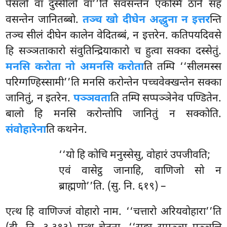
पेसलो वा दुस्सीलो वा’’ति संवसन्तेन एकस्मिं ठाने सह
वसन्तेन जानितब्बो.
तञ्च खो दीघेन अद्धुना न इत्तर
न्ति
तञ्च सीलं दीघेन कालेन वेदितब्बं, न इत्तरेन. कतिपयदिवसे
हि सञ्ञताकारो संवुतिन्द्रियाकारो च हुत्वा सक्का दस्सेतुं.
मनसि करोता नो अमनसि करोता
ति तम्पि ‘‘सीलमस्स
परिग्गण्हिस्सामी’’ति मनसि करोन्तेन
पच्चवेक्खन्तेन सक्का
जानितुं, न इतरेन.
पञ्ञवता
ति तम्पि सप्पञ्ञेनेव पण्डितेन.
बालो हि मनसि करोन्तोपि जानितुं न सक्कोति.
संवोहारेना
ति कथनेन.
‘‘यो हि कोचि मनुस्सेसु, वोहारं उपजीवति;
एवं वासेट्ठ जानाहि, वाणिजो सो न
ब्राह्मणो’’ति. (सु. नि. ६१९) –
एत्थ
हि वाणिज्जं वोहारो नाम. ‘‘चत्तारो अरियवोहारा’’ति