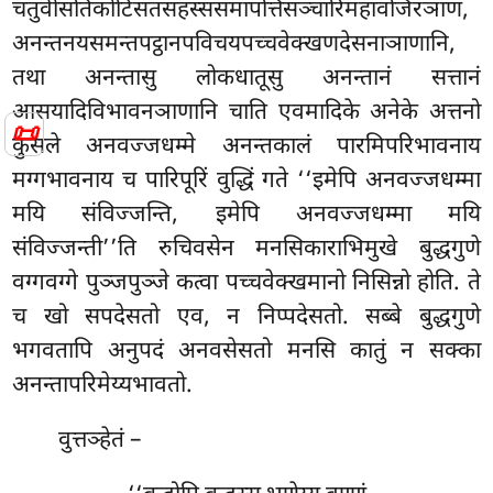
चतुवीसतिकोटिसतसहस्ससमापत्तिसञ्चारिमहावजिरञाणं,
अनन्तनयसमन्तपट्ठानपविचयपच्चवेक्खणदेसनाञाणानि,
तथा अनन्तासु लोकधातूसु अनन्तानं सत्तानं
आसयादिविभावनञाणानि चाति एवमादिके अनेके अत्तनो
📜
कुसले अनवज्जधम्मे अनन्तकालं पारमिपरिभावनाय
मग्गभावनाय च पारिपूरिं वुद्धिं गते ‘‘इमेपि अनवज्जधम्मा
मयि संविज्जन्ति, इमेपि अनवज्जधम्मा मयि
संविज्जन्ती’’ति रुचिवसेन मनसिकाराभिमुखे बुद्धगुणे
वग्गवग्गे पुञ्जपुञ्जे कत्वा पच्चवेक्खमानो निसिन्नो होति. ते
च
खो सपदेसतो एव, न निप्पदेसतो. सब्बे बुद्धगुणे
भगवतापि अनुपदं अनवसेसतो मनसि कातुं न सक्का
अनन्तापरिमेय्यभावतो.
वुत्तञ्हेतं –