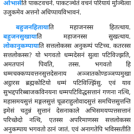
ओभासे
ति पाकटवचने. पाकटञ्चेतं वचनं परियायं मुञ्चित्वा
उजुकमेव अत्तनो अधिप्पायविभावनं.
बहुजनहिताया
ति महाजनस्स हितत्थाय.
बहुजनसुखाया
ति महाजनस्स सुखत्थाय.
लोकानुकम्पाया
ति सत्तलोकस्स अनुकम्पं पटिच्च. कतरस्स
सत्तलोकस्स? यो भगवतो धम्मदेसनं सुत्वा पटिविज्झति,
अमतपानं पिवति, तस्स. भगवतो हि
धम्मचक्कप्पवत्तनसुत्तदेसनाय
अञ्ञातकोण्डञ्ञप्पमुखा
अट्ठारस ब्रह्मकोटियो धम्मं पटिविज्झिंसु. एवं याव
सुभद्दपरिब्बाजकविनयना धम्मपटिविद्धसत्तानं गणना नत्थि,
महासमयसुत्तं मङ्गलसुत्तं चूळराहुलोवादसुत्तं समचित्तसुत्तन्ति
इमेसं चतुन्नं सुत्तानं देसनाकाले अभिसमयप्पत्तसत्तानं
परिच्छेदो नत्थि, एतस्स अपरिमाणस्स सत्तलोकस्स
अनुकम्पाय भगवतो ठानं जातं. एवं अनागतेपि भविस्सतीति