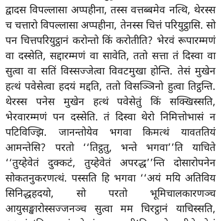
द्वादस विपल्लासा अप्पहीना, तस्स वत्तब्बमेव नत्थि, थेरस्स
च चत्तारो विपल्लासा अप्पहीना, तेनस्स चित्तं परियुट्ठासि. सो
पन चित्तपरियुट्ठानं करोन्तो किं करोतीति? भेरवं रूपारम्मणं
वा दस्सेति, सद्दारम्मणं वा सावेति, ततो सत्ता तं दिस्वा
वा
सुत्वा वा सतिं विस्सज्जेत्वा विवटमुखा होन्ति. तेसं मुखेन
हत्थं पवेसेत्वा हदयं मद्दति, ततो विसञ्ञिनो हुत्वा तिट्ठन्ति.
थेरस्स पनेस मुखेन हत्थं पवेसेतुं किं सक्खिस्सति,
भेरवारम्मणं पन दस्सेति. तं दिस्वा थेरो निमित्तोभासं न
पटिविज्झि. जानन्तोयेव भगवा किमत्थं यावततियं
आमन्तेसि? परतो ‘‘तिट्ठतु, भन्ते भगवा’’ति याचिते
‘‘तुय्हेवेतं दुक्कटं, तुय्हेवेतं अपरद्ध’’न्ति दोसारोपनेन
सोकतनुकरणत्थं. पस्सति हि भगवा ‘‘अयं मयि अतिविय
सिनिद्धहदयो, सो परतो भूमिचालकारणञ्च
आयुसङ्खारोस्सज्जनञ्च सुत्वा मम चिरट्ठानं याचिस्सति,