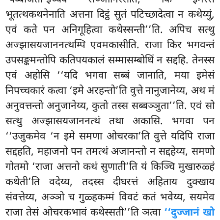
भूतत्थकथनेनाति
अत्तना दिट्ठं सुतं पटिच्छादेत्वा न कथेय्युं,
एवं कते पन अनिगूहित्वा कथेस्सन्ती’’ति. अपिच सत्थु
अज्झासयजाननत्थम्पि एवमकासीति. राजा किर भगवन्तं
उपसङ्कमन्तोपि कतिपयकालं सम्मासम्बोधिं न सद्दहि. तेनस्स
एवं अहोसि ‘‘यदि भगवा सब्बं जानाति, मया इमेसं
निपच्चकारं कत्वा ‘इमे अरहन्तो’ति वुत्ते नानुजानेय्य, अथ मं
अनुवत्तन्तो अनुजानेय्य, कुतो तस्स सब्बञ्ञुता’’ति. एवं सो
सत्थु अज्झासयजाननत्थं तथा अकासि. भगवा पन
‘‘उजुकमेव ‘न इमे समणा ओचरका’ति वुत्ते यदिपि राजा
सद्दहति, महाजनो पन तमत्थं अजानन्तो न सद्दहेय्य, समणो
गोतमो ‘राजा अत्तनो कथं सुणाती’ति यं किञ्चि मुखारुळ्हं
कथेती’ति वदेय्य, तदस्स दीघरत्तं अहिताय दुक्खाय
संवत्तेय्य, अञ्ञो च गुळ्हकम्मं विवटं कतं भवेय्य, सयमेव
राजा तेसं ओचरकभावं कथेस्सती’’ति ञत्वा
‘‘दुज्जानं खो