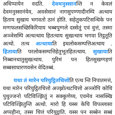
अधिप्पायेन वदति.
देवमनुस्सान
न्ति न केवलं
देवमनुस्सानंयेव, अवसेसानं नागसुपण्णादीनम्पि अत्थाय
हिताय सुखाय भगवतो ठानं होति. सहेतुकपटिसन्धिके पन
मग्गफलसच्छिकिरियाय भब्बपुग्गले दस्सेतुं एवं वुत्तं, तस्मा
अञ्ञेसम्पि अत्थत्थाय हितत्थाय सुखत्थाय भगवा तिट्ठतूति
अत्थो. तत्थ
अत्थाया
ति इधलोकसम्पत्तिअत्थाय
.
हिताया
ति परलोकसम्पत्तिहेतुभूतहितत्थाय.
सुखाया
ति
निब्बानधातुसुखत्थाय. पुरिमं पन हितसुखग्गहणं
सब्बसाधारणवसेन वेदितब्बं.
यथा तं मारेन परियुट्ठितचित्तो
ति एत्थ न्ति निपातमत्तं,
यथा मारेन परियुट्ठितचित्तो अज्झोत्थटचित्तो अञ्ञोपि कोचि
पुथुज्जनो पटिविज्झितुं न सक्कुणेय्य, एवमेव नासक्खि
पटिविज्झितुन्ति अत्थो. मारो हि यस्स केचि विपल्लासा
अप्पहीना, तस्स चित्तं परियुट्ठाति. यस्स पन सब्बेन सब्बं