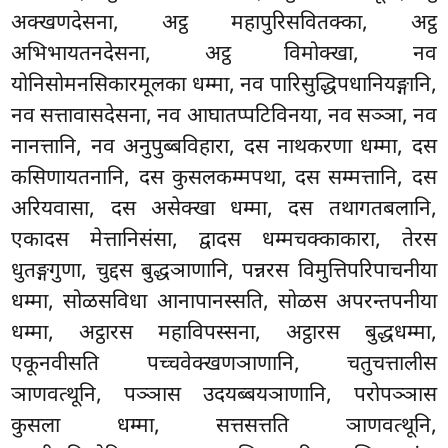
अक्खणदेसना, अट्ठ महापुरिसवितक्का, अट्ठ
अभिभायतनदेसना, अट्ठ विमोक्खा, नव
योनिसोमनसिकारमूलका धम्मा, नव पारिसुद्धिपधानियङ्गानि,
नव सत्तावासदेसना, नव आघातप्पटिविनया, नव सञ्ञा, नव
नानत्तानि, नव अनुपुब्बविहारा, दस नाथकरणा धम्मा, दस
कसिणायतनानि, दस कुसलकम्मपथा, दस सम्मत्तानि, दस
अरियवासा, दस असेक्खा धम्मा, दस तथागतबलानि,
एकादस मेत्तानिसंसा, द्वादस धम्मचक्काकारा, तेरस
धुतङ्गगुणा, चुद्दस बुद्धञाणानि, पन्नरस विमुत्तिपरिपाचनीया
धम्मा, सोळसविधा आनापानस्सति, सोळस अपरन्तपनीया
धम्मा, अट्ठारस महाविपस्सना, अट्ठारस बुद्धधम्मा,
एकूनवीसति पच्चवेक्खणञाणानि, चतुचत्तालीस
ञाणवत्थूनि, पञ्ञास उदयब्बयञाणानि, परोपञ्ञास
कुसला धम्मा, सत्तसत्तति ञाणवत्थूनि,