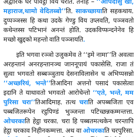
अद्वारिकं घरं पविट्ठो विय चरति. तेनाह –
‘‘आपदासु खो,
महाराज,
थामो वेदितब्बो’’
ति.
साकच्छाया
ति सहकथाय.
दुप्पञ्ञस्स हि कथा उदके गेण्डु विय उप्लवति, पञ्ञवतो
कथेन्तस्स पटिभानं अनन्तं होति. उदकविप्फन्दनेनेव हि
मच्छो खुद्दको महन्तो वाति पञ्ञायति
.
इति भगवा रञ्ञो उजुकमेव ते ‘‘इमे नामा’’ति अवत्वा
अरहन्तानं अनरहन्तानञ्च जाननूपायं पकासेसि. राजा तं
सुत्वा भगवतो सब्बञ्ञुताय देसनाविलासेन च अभिप्पसन्नो
‘‘अच्छरियं, भन्ते’’
तिआदिना अत्तनो पसादं पकासेत्वा
इदानि ते याथावतो भगवतो आरोचेन्तो
‘‘एते, भन्ते, मम
पुरिसा चरा’’
तिआदिमाह. तत्थ
चरा
ति अपब्बजिता एव
पब्बजितरूपेन रट्ठपिण्डं
भुञ्जन्ता पटिच्छन्नकम्मन्तत्ता.
ओचरका
ति हेट्ठा चरका. चरा हि पब्बतमत्थकेन चरन्तापि
हेट्ठा चरकाव निहीनकम्मत्ता. अथ वा
ओचरका
ति चरपुरिसा.