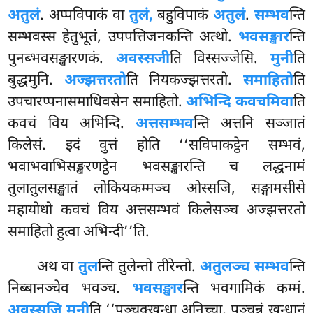
अतुलं
. अप्पविपाकं वा
तुलं,
बहुविपाकं
अतुलं
.
सम्भव
न्ति
सम्भवस्स हेतुभूतं, उपपत्तिजनकन्ति अत्थो.
भवसङ्खार
न्ति
पुनब्भवसङ्खारणकं.
अवस्सजी
ति विस्सज्जेसि.
मुनी
ति
बुद्धमुनि.
अज्झत्तरतो
ति नियकज्झत्तरतो.
समाहितो
ति
उपचारप्पनासमाधिवसेन समाहितो.
अभिन्दि कवचमिवा
ति
कवचं विय अभिन्दि.
अत्तसम्भव
न्ति अत्तनि सञ्जातं
किलेसं. इदं वुत्तं होति ‘‘सविपाकट्ठेन सम्भवं,
भवाभवाभिसङ्खरणट्ठेन भवसङ्खारन्ति च लद्धनामं
तुलातुलसङ्खातं लोकियकम्मञ्च ओस्सजि, सङ्गामसीसे
महायोधो कवचं विय अत्तसम्भवं किलेसञ्च अज्झत्तरतो
समाहितो हुत्वा अभिन्दी’’ति.
अथ वा
तुल
न्ति तुलेन्तो तीरेन्तो.
अतुलञ्च सम्भव
न्ति
निब्बानञ्चेव भवञ्च.
भवसङ्खार
न्ति भवगामिकं कम्मं.
अवस्सजि मुनी
ति ‘‘पञ्चक्खन्धा अनिच्चा, पञ्चन्नं खन्धानं