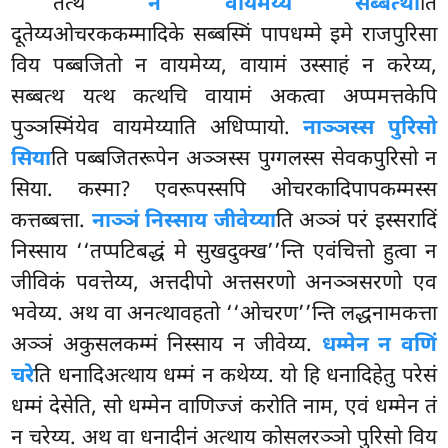
तत्थ
न वायमेय्य सब्बत्था
ति
दूतेय्यओचरककम्मादिके सब्बस्मिं पापधम्मे इमे राजपुरिसा
विय पब्बजितो न वायमेय्य, वायामं उस्साहं न करेय्य,
सब्बत्थ यत्थ कत्थचि वायामं अकत्वा अप्पमत्तकेपि
पुञ्ञस्मिंयेव वायमेय्याति अधिप्पायो.
नाञ्ञस्स पुरिसो
सिया
ति पब्बजितरूपेन अञ्ञस्स पुग्गलस्स सेवकपुरिसो न
सिया. कस्मा? एवरूपस्सपि ओचरकादिपापकम्मस्स
कत्तब्बत्ता.
नाञ्ञं निस्साय जीवेय्या
ति अञ्ञं परं इस्सरादिं
निस्साय ‘‘तप्पटिबद्धं मे सुखदुक्ख’’न्ति एवंचित्तो हुत्वा न
जीविकं पवत्तेय्य, अत्तदीपो अत्तसरणो अनञ्ञसरणो एव
भवेय्य. अथ वा अनत्थावहतो ‘‘ओचरण’’न्ति लद्धनामकत्ता
अञ्ञं अकुसलकम्मं निस्साय न जीवेय्य.
धम्मेन न वणिं
चरे
ति धनादिअत्थाय धम्मं न कथेय्य. यो हि धनादिहेतु परेसं
धम्मं देसेति, सो धम्मेन वाणिज्जं करोति नाम, एवं धम्मेन तं
न चरेय्य. अथ वा धनादीनं अत्थाय कोसलरञ्ञो पुरिसो विय