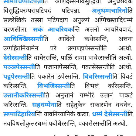
सामीचिप्पटिपन्ना
ति ञाणदस्सनविसुद्धिया अनुच्छविकं
विसुद्धिपरम्परापटिपदं पटिपन्ना.
अनुधम्मचारिनो
ति
सल्लेखिकं तस्सा पटिपदाय अनुरूपं अप्पिच्छतादिधम्मं
चरणसीला.
सकं आचरियक
न्ति अत्तनो आचरियवादं.
आचिक्खिस्सन्ती
ति आदितो कथेस्सन्ति, अत्तना
उग्गहितनियामेन परे उग्गण्हापेस्सन्तीति अत्थो.
देसेस्सन्ती
ति वाचेस्सन्ति, पाळिं सम्मा वाचेस्सन्तीति अत्थो.
पञ्ञपेस्सन्ती
ति पजानापेस्सन्ति, पकासेस्सन्तीति अत्थो.
पट्ठपेस्सन्ती
ति पकारेन ठपेस्सन्ति.
विवरिस्सन्ती
ति विवटं
करिस्सन्ति.
विभजिस्सन्ती
ति विभत्तं करिस्सन्ति.
उत्तानीकरिस्सन्ती
ति अनुत्तानं गम्भीरं उत्तानं पाकटं
करिस्सन्ति.
सहधम्मेना
ति सहेतुकेन सकारणेन वचनेन.
सप्पाटिहारिय
न्ति यावनिय्यानिकं कत्वा.
धम्मं देसेस्सन्ती
ति
नवविधलोकुत्तरधम्मं पबोधेस्सन्ति, पकासेस्सन्तीति अत्थो.