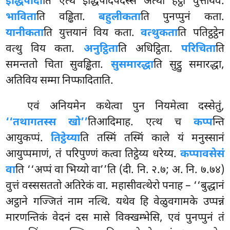
इद्धिपादा
ति एत्थ इद्धिपादपदस्स अत्थो हेट्ठा वुत्तोयेव.
भाविता
ति वड्ढिता.
बहुलीकता
ति पुनप्पुनं कता.
यानीकता
ति युत्तयानं विय कता.
वत्थुकता
ति पतिट्ठट्ठेन
वत्थु विय कता.
अनुट्ठिता
ति अधिट्ठिता.
परिचिता
ति
समन्ततो चिता सुवड्ढिता.
सुसमारद्धा
ति सुट्ठु समारद्धा,
अतिविय सम्मा निप्फादिताति.
एवं अनियमेन कथेत्वा पुन नियमेत्वा दस्सेतुं,
‘‘तथागतस्स खो’’
तिआदिमाह. एत्थ च
कप्प
न्ति
आयुकप्पं.
तिट्ठेय्या
ति तस्मिं तस्मिं काले यं मनुस्सानं
आयुप्पमाणं, तं परिपुण्णं कत्वा तिट्ठेय्य धरेय्य.
कप्पावसेसं
वा
ति ‘‘अप्पं वा भिय्यो वा’’ति (दी. नि. २.७; अ. नि. ७.७४)
वुत्तं वस्ससततो अतिरेकं वा. महासीवत्थेरो पनाह – ‘‘बुद्धानं
अट्ठाने गज्जितं नाम नत्थि. यथेव हि वेळुवगामके उप्पन्नं
मारणन्तिकं वेदनं दस मासे विक्खम्भेसि, एवं पुनप्पुनं तं