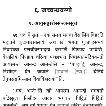
६. जच्चन्धवग्गो
१. आयुसङ्खारोस्सज्जनसुत्तं
. एवं
मे सुतं – एकं समयं भगवा वेसालियं विहरति
५१
महावने कूटागारसालायं. अथ खो भगवा पुब्बण्हसमयं
निवासेत्वा पत्तचीवरमादाय वेसालिं पिण्डाय पाविसि.
वेसालियं पिण्डाय चरित्वा पच्छाभत्तं पिण्डपातपटिक्कन्तो
आयस्मन्तं आनन्दं आमन्तेसि – ‘‘गण्हाहि, आनन्द,
निसीदनं. येन चापालं
[पावालं (स्या.)]
चेतियं
तेनुपसङ्कमिस्साम दिवाविहाराया’’ति.
‘‘एवं, भन्ते’’ति खो आयस्मा आनन्दो भगवतो
पटिस्सुत्वा निसीदनं आदाय भगवन्तं पिट्ठितो पिट्ठितो
अनुबन्धि. अथ खो भगवा येन चापालं चेतियं तेनुपसङ्कमि;