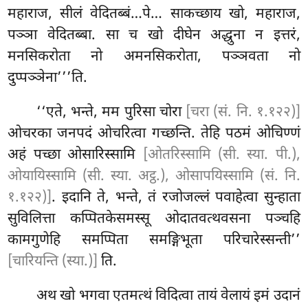
महाराज, सीलं वेदितब्बं…पे… साकच्छाय खो, महाराज,
पञ्ञा वेदितब्बा. सा च खो दीघेन अद्धुना न इत्तरं,
मनसिकरोता नो
अमनसिकरोता, पञ्ञवता नो
दुप्पञ्ञेना’’’ति.
‘‘एते, भन्ते, मम पुरिसा चोरा
[चरा (सं. नि. १.१२२)]
ओचरका जनपदं ओचरित्वा गच्छन्ति. तेहि पठमं ओचिण्णं
अहं पच्छा ओसारिस्सामि
[ओतरिस्सामि (सी. स्या. पी.),
ओयायिस्सामि (सी. स्या. अट्ठ.), ओसापयिस्सामि (सं. नि.
१.१२२)]
. इदानि ते, भन्ते, तं रजोजल्लं पवाहेत्वा सुन्हाता
सुविलित्ता कप्पितकेसमस्सू ओदातवत्थवसना पञ्चहि
कामगुणेहि समप्पिता समङ्गिभूता परिचारेस्सन्ती’’
[चारियन्ति (स्या.)]
ति.
अथ खो भगवा एतमत्थं विदित्वा तायं वेलायं इमं उदानं