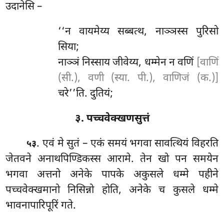
उदानेसि –
‘‘न
वायमेय्य सब्बत्थ, नाञ्ञस्स पुरिसो
सिया;
नाञ्ञं निस्साय जीवेय्य, धम्मेन न वणिं
[वाणिं
(सी.), वणी (स्या. पी.), वाणिजं (क.)]
चरे’’ति. दुतियं;
३. पच्चवेक्खणसुत्तं
. एवं मे सुतं – एकं समयं भगवा सावत्थियं विहरति
५३
जेतवने अनाथपिण्डिकस्स आरामे. तेन खो पन समयेन
भगवा अत्तनो अनेके
पापके अकुसले धम्मे पहीने
पच्चवेक्खमानो निसिन्नो होति, अनेके च कुसले धम्मे
भावनापारिपूरिं गते.