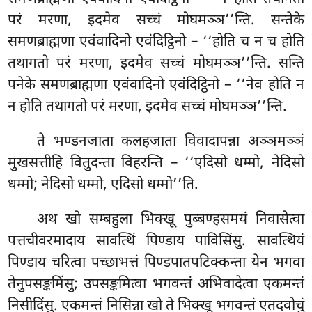
परं मरणा, इदमेव सच्चं मोघमञ्ञ’’न्ति. सन्तेके
समणब्राह्मणा एवंवादिनो एवंदिट्ठिनो – ‘‘होति च न च होति
तथागतो परं मरणा, इदमेव सच्चं मोघमञ्ञ’’न्ति. सन्ति
पनेके
समणब्राह्मणा एवंवादिनो एवंदिट्ठिनो – ‘‘नेव होति न
न होति तथागतो परं मरणा, इदमेव सच्चं मोघमञ्ञ’’न्ति.
ते भण्डनजाता
कलहजाता विवादापन्ना अञ्ञमञ्ञं
मुखसत्तीहि वितुदन्ता विहरन्ति – ‘‘एदिसो धम्मो, नेदिसो
धम्मो; नेदिसो धम्मो, एदिसो धम्मो’’ति.
अथ खो सम्बहुला भिक्खू पुब्बण्हसमयं निवासेत्वा
पत्तचीवरमादाय सावत्थिं पिण्डाय पाविसिंसु. सावत्थियं
पिण्डाय चरित्वा पच्छाभत्तं पिण्डपातपटिक्कन्ता येन भगवा
तेनुपसङ्कमिंसु; उपसङ्कमित्वा भगवन्तं अभिवादेत्वा एकमन्तं
निसीदिंसु. एकमन्तं निसिन्ना खो ते भिक्खू भगवन्तं एतदवोचुं