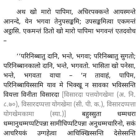
अथ खो मारो पापिमा, अचिरपक्कन्ते आयस्मन्ते
आनन्दे, येन भगवा तेनुपसङ्कमि; उपसङ्कमित्वा एकमन्तं
अट्ठासि. एकमन्तं ठितो खो मारो पापिमा भगवन्तं एतदवोच
–
‘‘परिनिब्बातु दानि, भन्ते, भगवा; परिनिब्बातु सुगतो;
परिनिब्बानकालो दानि, भन्ते, भगवतो. भासिता खो पनेसा,
भन्ते, भगवता वाचा – ‘न तावाहं, पापिम,
परिनिब्बायिस्सामि
याव मे भिक्खू न सावका भविस्सन्ति
वियत्ता विनीता विसारदा
[विसारदा पत्तयोगखेमा (अ. नि.
८.७०), विसारदप्पत्ता योगखेमा (सी. पी. क.), विसारदप्पत्ता
योगखेमकामा (स्या.)]
बहुस्सुता धम्मधरा
धम्मानुधम्मप्पटिपन्ना सामीचिप्पटिपन्ना अनुधम्मचारिनो, सकं
आचरियकं उग्गहेत्वा आचिक्खिस्सन्ति देसेस्सन्ति