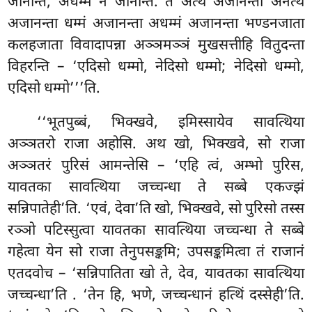
जानन्ति, अधम्मं
न जानन्ति. ते अत्थं अजानन्ता अनत्थं
अजानन्ता धम्मं अजानन्ता अधम्मं अजानन्ता भण्डनजाता
कलहजाता विवादापन्ना अञ्ञमञ्ञं मुखसत्तीहि वितुदन्ता
विहरन्ति – ‘एदिसो धम्मो, नेदिसो धम्मो; नेदिसो धम्मो,
एदिसो धम्मो’’’ति.
‘‘भूतपुब्बं, भिक्खवे, इमिस्सायेव सावत्थिया
अञ्ञतरो राजा अहोसि. अथ खो, भिक्खवे, सो राजा
अञ्ञतरं पुरिसं आमन्तेसि – ‘एहि त्वं, अम्भो पुरिस,
यावतका सावत्थिया जच्चन्धा ते सब्बे एकज्झं
सन्निपातेही’ति. ‘एवं, देवा’ति खो, भिक्खवे, सो पुरिसो
तस्स
रञ्ञो पटिस्सुत्वा यावतका सावत्थिया जच्चन्धा ते
सब्बे
गहेत्वा येन सो राजा तेनुपसङ्कमि; उपसङ्कमित्वा तं राजानं
एतदवोच – ‘सन्निपातिता खो ते, देव, यावतका सावत्थिया
जच्चन्धा’ति
. ‘तेन हि, भणे, जच्चन्धानं हत्थिं दस्सेही’ति.