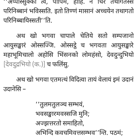
‘‘अप्पोस्सुक्को
त्वं, पापिम, होहि. न चिरं तथागतस्स
परिनिब्बानं भविस्सति. इतो तिण्णं मासानं अच्चयेन तथागतो
परिनिब्बायिस्सती’’ति.
अथ खो भगवा चापाले चेतिये सतो सम्पजानो
आयुसङ्खारं ओस्सज्जि. ओस्सट्ठे च भगवता आयुसङ्खारे
महाभूमिचालो अहोसि भिंसनको लोमहंसो, देवदुन्दुभियो
[देवदुद्रभियो (क.)]
च फलिंसु.
अथ
खो भगवा एतमत्थं विदित्वा तायं वेलायं इमं उदानं
उदानेसि –
‘‘तुलमतुलञ्च सम्भवं,
भवसङ्खारमवस्सजि मुनि;
अज्झत्तरतो समाहितो,
अभिन्दि कवचमिवत्तसम्भव’’न्ति. पठमं;