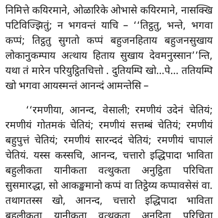
निमित्ते कयिरमाने, ओळारिके ओभासे कयिरमाने, नासक्खि
पटिविज्झितुं; न भगवन्तं याचि – ‘‘तिट्ठतु, भन्ते, भगवा
कप्पं; तिट्ठतु सुगतो कप्पं बहुजनहिताय बहुजनसुखाय
लोकानुकम्पाय अत्थाय हिताय सुखाय देवमनुस्सान’’न्ति,
यथा तं मारेन परियुट्ठितचित्तो
. दुतियम्पि खो…पे…
ततियम्पि
खो भगवा आयस्मन्तं आनन्दं आमन्तेसि –
‘‘रमणीया, आनन्द, वेसाली; रमणीयं उदेनं चेतियं;
रमणीयं गोतमकं चेतियं; रमणीयं सत्तम्बं चेतियं; रमणीयं
बहुपुत्तं चेतियं; रमणीयं सारन्ददं चेतियं; रमणीयं चापालं
चेतियं. यस्स कस्सचि, आनन्द, चत्तारो इद्धिपादा भाविता
बहुलीकता यानीकता वत्थुकता अनुट्ठिता परिचिता
सुसमारद्धा, सो आकङ्खमानो कप्पं वा तिट्ठेय्य कप्पावसेसं वा.
तथागतस्स खो, आनन्द, चत्तारो इद्धिपादा भाविता
बहुलीकता यानीकता वत्थुकता अनुट्ठिता परिचिता