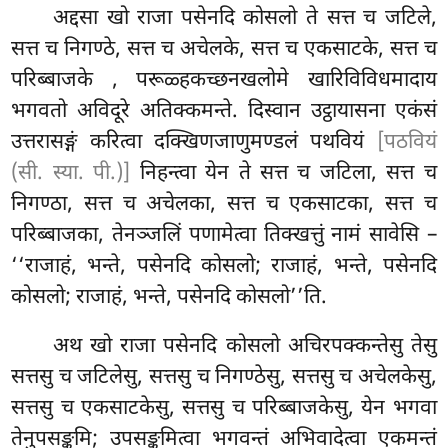
अद्दसा खो राजा पसेनदि कोसलो ते सत्त च जटिले,
सत्त च निगण्ठे, सत्त च अचेलके, सत्त च एकसाटके, सत्त च
परिब्बाजके
, परूळ्हकच्छनखलोमे खारिविविधमादाय
भगवतो अविदूरे अतिक्कमन्ते. दिस्वान उट्ठायासना एकंसं
उत्तरासङ्गं करित्वा दक्खिणजाणुमण्डलं पथवियं
[पठवियं
(सी. स्या. पी.)]
निहन्त्वा येन ते सत्त च जटिला, सत्त च
निगण्ठा, सत्त च अचेलका, सत्त च एकसाटका, सत्त च
परिब्बाजका, तेनञ्जलिं पणामेत्वा तिक्खत्तुं नामं सावेसि –
‘‘राजाहं, भन्ते, पसेनदि कोसलो; राजाहं, भन्ते, पसेनदि
कोसलो; राजाहं, भन्ते, पसेनदि कोसलो’’ति.
अथ खो राजा पसेनदि कोसलो अचिरपक्कन्तेसु तेसु
सत्तसु च जटिलेसु, सत्तसु च निगण्ठेसु, सत्तसु च अचेलकेसु,
सत्तसु च एकसाटकेसु, सत्तसु च परिब्बाजकेसु, येन भगवा
तेनुपसङ्कमि; उपसङ्कमित्वा भगवन्तं अभिवादेत्वा एकमन्तं