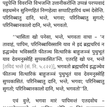
पट्ठपेन्ति विवरन्ति विभजन्ति उत्तानीकरोन्ति उप्पन्नं परप्पवादं
सहधम्मेन सुनिग्गहितं निग्गहेत्वा सप्पाटिहारियं धम्मं देसेन्ति.
परिनिब्बातु दानि, भन्ते, भगवा; परिनिब्बातु सुगतो;
परिनिब्बानकालो दानि, भन्ते, भगवतो.
‘‘भासिता
खो पनेसा, भन्ते, भगवता वाचा – ‘न
तावाहं, पापिम, परिनिब्बायिस्सामि याव मे इदं ब्रह्मचरियं न
इद्धञ्चेव भविस्सति फीतञ्च वित्थारिकं बाहुजञ्ञं पुथुभूतं
याव देवमनुस्सेहि सुप्पकासित’न्ति. एतरहि खो पन, भन्ते
[तयिदं भन्ते (सं. नि. ५.८२२)]
, भगवतो ब्रह्मचरियं इद्धञ्चेव
फीतञ्च वित्थारिकं बाहुजञ्ञं पुथुभूतं याव देवमनुस्सेहि
सुप्पकासितं. परिनिब्बातु दानि, भन्ते, भगवा; परिनिब्बातु
सुगतो; परिनिब्बानकालो दानि, भन्ते, भगवतो’’ति.
एवं वुत्ते, भगवा मारं पापिमन्तं एतदवोच –