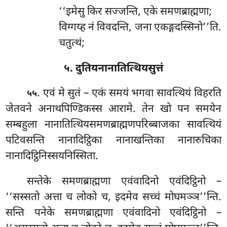
‘‘इमेसु किर सज्जन्ति, एके समणब्राह्मणा;
विग्गय्ह नं विवदन्ति, जना एकङ्गदस्सिनो’’ति.
चतुत्थं;
५. दुतियनानातित्थियसुत्तं
. एवं
मे सुतं – एकं समयं भगवा सावत्थियं विहरति
५५
जेतवने अनाथपिण्डिकस्स आरामे. तेन खो पन समयेन
सम्बहुला नानातित्थियसमणब्राह्मणपरिब्बाजका सावत्थियं
पटिवसन्ति नानादिट्ठिका नानाखन्तिका नानारुचिका
नानादिट्ठिनिस्सयनिस्सिता.
सन्तेके
समणब्राह्मणा एवंवादिनो एवंदिट्ठिनो –
‘‘सस्सतो अत्ता च लोको च, इदमेव सच्चं मोघमञ्ञ’’न्ति.
सन्ति पनेके समणब्राह्मणा एवंवादिनो एवंदिट्ठिनो –