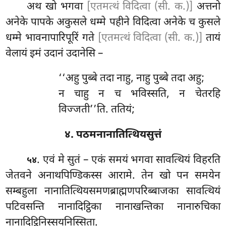
अथ खो भगवा
[एतमत्थं विदित्वा (सी. क.)]
अत्तनो
अनेके पापके अकुसले धम्मे पहीने विदित्वा अनेके च कुसले
धम्मे भावनापारिपूरिं गते
[एतमत्थं विदित्वा (सी. क.)]
तायं
वेलायं इमं उदानं उदानेसि –
‘‘अहु पुब्बे तदा नाहु, नाहु पुब्बे तदा अहु;
न चाहु न च भविस्सति, न चेतरहि
विज्जती’’ति. ततियं;
४. पठमनानातित्थियसुत्तं
. एवं मे सुतं – एकं समयं भगवा सावत्थियं विहरति
५४
जेतवने अनाथपिण्डिकस्स आरामे. तेन खो पन समयेन
सम्बहुला
नानातित्थियसमणब्राह्मणपरिब्बाजका
सावत्थियं
पटिवसन्ति नानादिट्ठिका नानाखन्तिका नानारुचिका
नानादिट्ठिनिस्सयनिस्सिता.