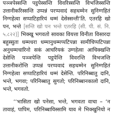
पञ्ञपेस्सन्ति पट्ठपेस्सन्ति विवरिस्सन्ति विभजिस्सन्ति
उत्तानीकरिस्सन्ति
उप्पन्नं परप्पवादं सहधम्मेन सुनिग्गहितं
निग्गहेत्वा सप्पाटिहारियं धम्मं देसेस्सन्ती’ति. एतरहि खो
पन, भन्ते
[सन्ति खो पन भन्ते एतरहि (सी. पी. सं. नि.
५.८२२)]
भिक्खू भगवतो सावका वियत्ता विनीता विसारदा
बहुस्सुता धम्मधरा धम्मानुधम्मप्पटिपन्ना सामीचिप्पटिपन्ना
अनुधम्मचारिनो सकं आचरियकं उग्गहेत्वा आचिक्खन्ति
देसेन्ति पञ्ञपेन्ति पट्ठपेन्ति विवरन्ति विभजन्ति
उत्तानीकरोन्ति उप्पन्नं परप्पवादं सहधम्मेन सुनिग्गहितं
निग्गहेत्वा सप्पाटिहारियं धम्मं देसेन्ति. परिनिब्बातु दानि,
भन्ते, भगवा; परिनिब्बातु सुगतो; परिनिब्बानकालो दानि,
भन्ते, भगवतो.
‘‘भासिता खो पनेसा, भन्ते, भगवता वाचा – ‘न
तावाहं, पापिम, परिनिब्बायिस्सामि याव मे भिक्खुनियो न