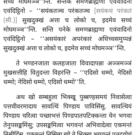
सच्चं मोघमञ्ञ’’न्ति. सन्तेके समणब्राह्मणा एवंवादिनो
एवंदिट्ठिनो – ‘‘सयंकतञ्च परंकतञ्च
[सयंकथं परंकतं
(सी.)]
सुखदुक्खं अत्ता च लोको
च, इदमेव सच्चं
मोघमञ्ञ’’न्ति. सन्ति पनेके समणब्राह्मणा
एवंवादिनो
एवंदिट्ठिनो – ‘‘असयंकारं अपरंकारं अधिच्चसमुप्पन्नं
सुखदुक्खं अत्ता च लोको च, इदमेव सच्चं मोघमञ्ञ’’न्ति.
ते भण्डनजाता कलहजाता विवादापन्ना अञ्ञमञ्ञं
मुखसत्तीहि वितुदन्ता विहरन्ति – ‘‘एदिसो धम्मो, नेदिसो
धम्मो; नेदिसो धम्मो, एदिसो धम्मो’’ति.
अथ खो सम्बहुला भिक्खू पुब्बण्हसमयं निवासेत्वा
पत्तचीवरमादाय सावत्थिं पिण्डाय पाविसिंसु. सावत्थियं
पिण्डाय चरित्वा पच्छाभत्तं पिण्डपातपटिक्कन्ता येन भगवा
तेनुपसङ्कमिंसु; उपसङ्कमित्वा भगवन्तं अभिवादेत्वा एकमन्तं