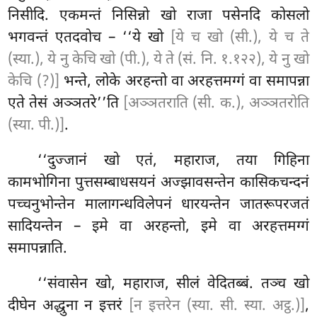
निसीदि. एकमन्तं निसिन्नो
खो राजा पसेनदि कोसलो
भगवन्तं एतदवोच – ‘‘ये खो
[ये च खो (सी.), ये च ते
(स्या.), ये नु केचि खो (पी.), ये ते (सं. नि. १.१२२), ये नु खो
केचि (?)]
भन्ते, लोके अरहन्तो वा अरहत्तमग्गं वा समापन्ना
एते तेसं अञ्ञतरे’’ति
[अञ्ञतराति (सी. क.), अञ्ञतरोति
(स्या. पी.)]
.
‘‘दुज्जानं खो एतं, महाराज, तया गिहिना
कामभोगिना पुत्तसम्बाधसयनं अज्झावसन्तेन कासिकचन्दनं
पच्चनुभोन्तेन मालागन्धविलेपनं धारयन्तेन जातरूपरजतं
सादियन्तेन – इमे वा अरहन्तो, इमे वा अरहत्तमग्गं
समापन्नाति.
‘‘संवासेन खो, महाराज, सीलं वेदितब्बं. तञ्च खो
दीघेन अद्धुना न इत्तरं
[न इत्तरेन (स्या. सी. स्या. अट्ठ.)]
,