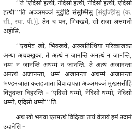
‘‘ते ‘एदिसो हत्थी, नेदिसो हत्थी; नेदिसो हत्थी, एदिसो
हत्थी’’’ति अञ्ञमञ्ञं मुट्ठीहि संसुम्भिंसु
[संयुज्झिंसु (क.
सी., स्या. पी.)]
. तेन च पन, भिक्खवे, सो राजा अत्तमनो
अहोसि.
‘‘एवमेव खो, भिक्खवे, अञ्ञतित्थिया
परिब्बाजका
अन्धा अचक्खुका. ते अत्थं न जानन्ति अनत्थं न जानन्ति,
धम्मं न जानन्ति अधम्मं न जानन्ति. ते अत्थं अजानन्ता
अनत्थं अजानन्ता, धम्मं अजानन्ता अधम्मं अजानन्ता
भण्डनजाता कलहजाता विवादापन्ना अञ्ञमञ्ञं मुखसत्तीहि
वितुदन्ता विहरन्ति – ‘एदिसो धम्मो, नेदिसो धम्मो; नेदिसो
धम्मो, एदिसो धम्मो’’’ति.
अथ खो भगवा एतमत्थं विदित्वा तायं वेलायं इमं उदानं
उदानेसि –