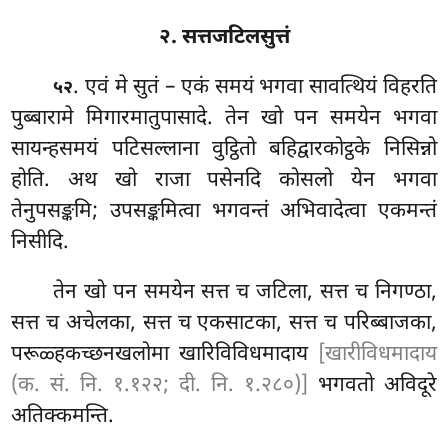
२. सत्तजटिलसुत्तं
. एवं मे सुतं – एकं समयं भगवा सावत्थियं विहरति
५२
पुब्बारामे मिगारमातुपासादे. तेन खो पन समयेन
भगवा
सायन्हसमयं पटिसल्लाना वुट्ठितो बहिद्वारकोट्ठके निसिन्नो
होति. अथ खो राजा पसेनदि कोसलो येन भगवा
तेनुपसङ्कमि; उपसङ्कमित्वा भगवन्तं अभिवादेत्वा एकमन्तं
निसीदि.
तेन
खो पन समयेन सत्त च जटिला, सत्त च निगण्ठा,
सत्त च अचेलका, सत्त च एकसाटका, सत्त च परिब्बाजका,
परूळ्हकच्छनखलोमा खारिविविधमादाय
[खारीविधमादाय
(क. सं. नि. १.१२२; दी. नि. १.२८०)]
भगवतो अविदूरे
अतिक्कमन्ति.