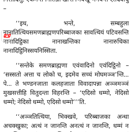
निसीदिंसु. एकमन्तं निसिन्ना खो ते भिक्खू भगवन्तं एतदवोचुं
–
‘‘इध, भन्ते, सम्बहुला
नानातित्थियसमणब्राह्मणपरिब्बाजका सावत्थियं पटिवसन्ति
📜
नानादिट्ठिका नानाखन्तिका नानारुचिका
नानादिट्ठिनिस्सयनिस्सिता.
‘‘सन्तेके समणब्राह्मणा एवंवादिनो एवंदिट्ठिनो –
‘सस्सतो अत्ता च लोको च, इदमेव सच्चं मोघमञ्ञ’न्ति…
पे… ते भण्डनजाता कलहजाता
विवादापन्ना अञ्ञमञ्ञं
मुखसत्तीहि वितुदन्ता विहरन्ति – ‘एदिसो धम्मो, नेदिसो
धम्मो; नेदिसो धम्मो, एदिसो धम्मो’’’ति.
‘‘अञ्ञतित्थिया, भिक्खवे, परिब्बाजका अन्धा
अचक्खुका; अत्थं न जानन्ति अनत्थं न जानन्ति, धम्मं न