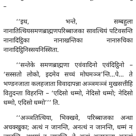
–
‘‘इध, भन्ते, सम्बहुला
नानातित्थियसमणब्राह्मणपरिब्बाजका सावत्थियं पटिवसन्ति
नानादिट्ठिका नानाखन्तिका नानारुचिका
नानादिट्ठिनिस्सयनिस्सिता.
‘‘सन्तेके समणब्राह्मणा एवंवादिनो एवंदिट्ठिनो –
‘सस्सतो लोको, इदमेव सच्चं मोघमञ्ञ’न्ति…पे…
ते
भण्डनजाता कलहजाता विवादापन्ना अञ्ञमञ्ञं मुखसत्तीहि
वितुदन्ता विहरन्ति – ‘एदिसो धम्मो, नेदिसो धम्मो; नेदिसो
धम्मो, एदिसो धम्मो’’’ ति.
‘‘अञ्ञतित्थिया, भिक्खवे, परिब्बाजका अन्धा
अचक्खुका; अत्थं न जानन्ति, अनत्थं न जानन्ति, धम्मं न