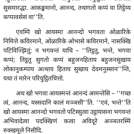
सुसमारद्धा. आकङ्खमानो, आनन्द, तथागतो कप्पं वा तिट्ठेय्य
कप्पावसेसं
वा’’ति.
एवम्पि खो आयस्मा आनन्दो भगवता ओळारिके
निमित्ते कयिरमाने, ओळारिके ओभासे कयिरमाने, नासक्खि
पटिविज्झितुं; न भगवन्तं याचि – ‘‘तिट्ठतु, भन्ते, भगवा
कप्पं; तिट्ठतु सुगतो कप्पं बहुजनहिताय बहुजनसुखाय
लोकानुकम्पाय अत्थाय हिताय सुखाय देवमनुस्सान’’न्ति,
यथा तं मारेन परियुट्ठितचित्तो.
अथ खो भगवा आयस्मन्तं आनन्दं आमन्तेसि – ‘‘गच्छ
त्वं, आनन्द, यस्सदानि कालं मञ्ञसी’’ति. ‘‘एवं, भन्ते’’ति
खो आयस्मा आनन्दो भगवतो
पटिस्सुत्वा उट्ठायासना भगवन्तं
अभिवादेत्वा पदक्खिणं कत्वा अविदूरे अञ्ञतरस्मिं
रुक्खमूले निसीदि.