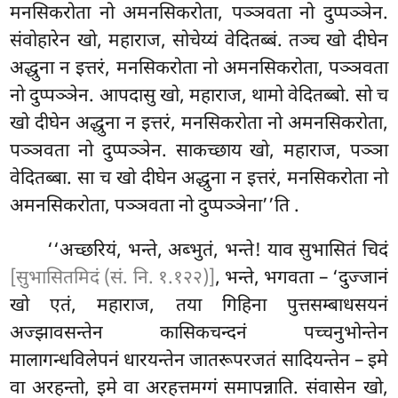
मनसिकरोता नो अमनसिकरोता, पञ्ञवता नो दुप्पञ्ञेन.
संवोहारेन खो, महाराज, सोचेय्यं वेदितब्बं. तञ्च खो दीघेन
अद्धुना
न इत्तरं, मनसिकरोता नो अमनसिकरोता, पञ्ञवता
नो दुप्पञ्ञेन. आपदासु खो, महाराज, थामो वेदितब्बो. सो च
खो दीघेन अद्धुना न इत्तरं, मनसिकरोता नो अमनसिकरोता,
पञ्ञवता नो दुप्पञ्ञेन. साकच्छाय खो, महाराज, पञ्ञा
वेदितब्बा. सा च खो दीघेन अद्धुना न इत्तरं, मनसिकरोता नो
अमनसिकरोता, पञ्ञवता नो दुप्पञ्ञेना’’ति
.
‘‘अच्छरियं, भन्ते, अब्भुतं, भन्ते! याव सुभासितं चिदं
[सुभासितमिदं (सं. नि. १.१२२)]
, भन्ते, भगवता – ‘दुज्जानं
खो एतं, महाराज, तया गिहिना पुत्तसम्बाधसयनं
अज्झावसन्तेन कासिकचन्दनं पच्चनुभोन्तेन
मालागन्धविलेपनं धारयन्तेन जातरूपरजतं सादियन्तेन – इमे
वा अरहन्तो, इमे वा अरहत्तमग्गं समापन्नाति. संवासेन खो,