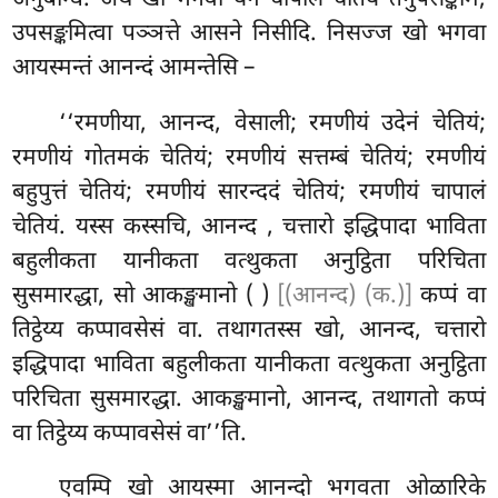
उपसङ्कमित्वा पञ्ञत्ते आसने निसीदि. निसज्ज
खो भगवा
आयस्मन्तं आनन्दं आमन्तेसि –
‘‘रमणीया, आनन्द, वेसाली; रमणीयं उदेनं चेतियं;
रमणीयं गोतमकं चेतियं; रमणीयं सत्तम्बं चेतियं; रमणीयं
बहुपुत्तं चेतियं; रमणीयं सारन्ददं चेतियं; रमणीयं चापालं
चेतियं. यस्स कस्सचि, आनन्द
, चत्तारो इद्धिपादा भाविता
बहुलीकता यानीकता वत्थुकता अनुट्ठिता परिचिता
सुसमारद्धा, सो आकङ्खमानो ( )
[(आनन्द) (क.)]
कप्पं वा
तिट्ठेय्य कप्पावसेसं वा. तथागतस्स खो, आनन्द, चत्तारो
इद्धिपादा भाविता बहुलीकता यानीकता वत्थुकता अनुट्ठिता
परिचिता सुसमारद्धा. आकङ्खमानो, आनन्द, तथागतो कप्पं
वा तिट्ठेय्य कप्पावसेसं वा’’ति.
एवम्पि
खो आयस्मा आनन्दो भगवता ओळारिके