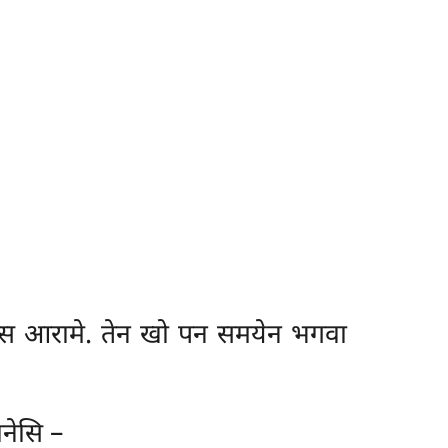
कस्स आरामे. तेन खो पन समयेन भगवा
ानेसि –