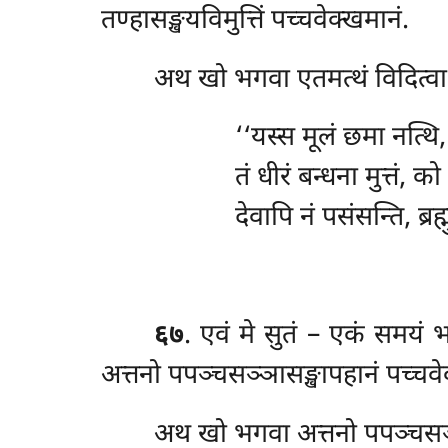
तण्हासङ्खयविमुत्तिं पच्चवेक्खमानं.
अथ खो भगवा एतमत्थं विदित्वा 
‘‘यस्स मूलं छमा नत्थि
तं
धीरं बन्धना मुत्तं, क
देवापि नं पसंसन्ति, ब्रह
६७
. एवं मे सुतं – एकं समय
अत्तनो पपञ्चसञ्ञासङ्खापहानं पच्चवे
अथ
खो भगवा अत्तनो पपञ्चसञ्ञ