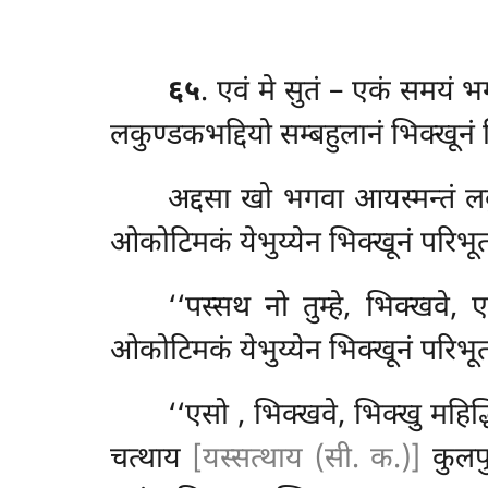
६५
. एवं मे सुतं – एकं समयं
लकुण्डकभद्दियो सम्बहुलानं भिक्खूनं प
अद्दसा खो भगवा आयस्मन्तं लकुण्
ओकोटिमकं येभुय्येन भिक्खूनं परिभू
‘‘पस्सथ नो तुम्हे, भिक्खवे, एत
ओकोटिमकं येभुय्येन भिक्खूनं परिभूतर
‘‘एसो
, भिक्खवे, भिक्खु महिद
चत्थाय
[यस्सत्थाय (सी. क.)]
कुलपुत