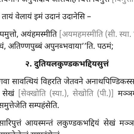
तायं वेलायं इमं उदानं उदानेसि –
्पमुत्तो, अयंहमस्मीति
[अयमहमस्मीति (सी. स्या. 
घं, अतिण्णपुब्बं अपुनब्भवाया’’ति. पठमं;
२. दुतियलकुण्डकभद्दियसुत्तं
 भगवा सावत्थियं विहरति जेतवने अनाथपिण्डिक
ं सेखं
[सेक्खोति (स्या.), सेखोति (पी.)]
मञ्ञम
ुत्तेजेति सम्पहंसेति.
रिपुत्तं आयस्मन्तं लकुण्डकभद्दियं सेखं मञ्