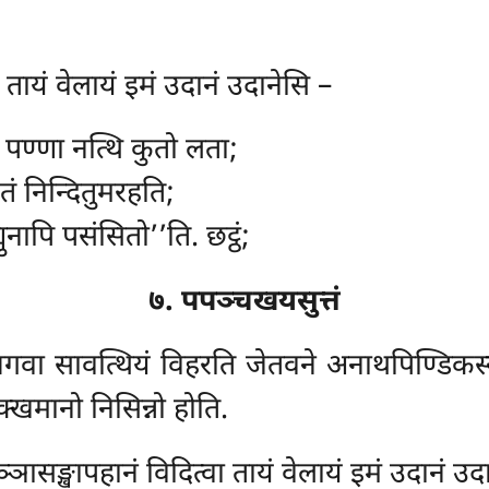
तायं वेलायं इमं उदानं उदानेसि –
, पण्णा नत्थि कुतो लता;
ो तं निन्दितुमरहति;
्मुनापि पसंसितो’’ति. छट्ठं;
७. पपञ्चखयसुत्तं
ं भगवा सावत्थियं विहरति जेतवने अनाथपिण्डि
क्खमानो निसिन्नो होति.
ासङ्खापहानं विदित्वा तायं वेलायं इमं उदानं उद