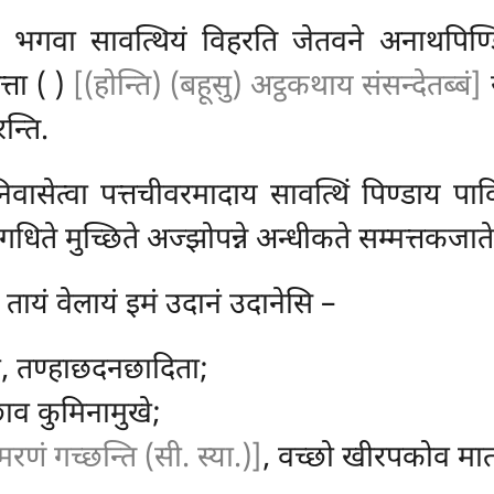
ं भगवा सावत्थियं विहरति जेतवने अनाथपिण
त्ता ( )
[(होन्ति) (बहूसु) अट्ठकथाय संसन्देतब्बं]
र
न्ति.
ासेत्वा पत्तचीवरमादाय सावत्थिं पिण्डाय पा
्धे गधिते मुच्छिते अज्झोपन्ने अन्धीकते सम्मत्तकजात
तायं वेलायं इमं उदानं उदानेसि –
ा, तण्हाछदनछादिता;
्छाव कुमिनामुखे;
रणं गच्छन्ति (सी. स्या.)]
, वच्छो खीरपकोव मातर’