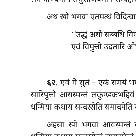
अथ खो भगवा एतमत्थं विदित्वा 
‘‘उद्धं अधो सब्बधि विप
एवं विमुत्तो उदतारि ओ
६२
. एवं मे सुतं – एकं समयं
सारिपुत्तो आयस्मन्तं लकुण्डकभद्दिय
धम्मिया कथाय सन्दस्सेति समादपेति सम
अद्दसा
खो भगवा आयस्मन्तं सा