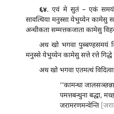
६४
. एवं
मे सुतं – एकं समय
सावत्थिया मनुस्सा येभुय्येन कामेसु स
अन्धीकता सम्मत्तकजाता कामेसु विहर
अथ खो भगवा पुब्बण्हसमयं निव
मनुस्से येभुय्येन
कामेसु सत्ते रत्ते गिद
अथ
खो भगवा एतमत्थं विदित्वा 
‘‘कामन्धा जालसञ्छन्न
पमत्तबन्धुना बद्धा, मच
जरामरणमन्वेन्ति
[जराम