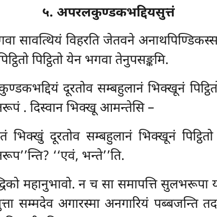
५. अपरलकुण्डकभद्दियसुत्तं
 भगवा सावत्थियं विहरति जेतवने अनाथपिण्डिक
िट्ठितो पिट्ठितो येन भगवा तेनुपसङ्कमि.
डकभद्दियं दूरतोव सम्बहुलानं भिक्खूनं पिट्ठितो प
तरूपं
. दिस्वान भिक्खू आमन्तेसि –
ं भिक्खुं दूरतोव सम्बहुलानं भिक्खूनं पिट्ठितो प
ूप’’न्ति? ‘‘एवं, भन्ते’’ति.
्धिको महानुभावो. न च सा समापत्ति सुलभरूपा या
्ता सम्मदेव अगारस्मा अनगारियं पब्बजन्ति तदनुत्