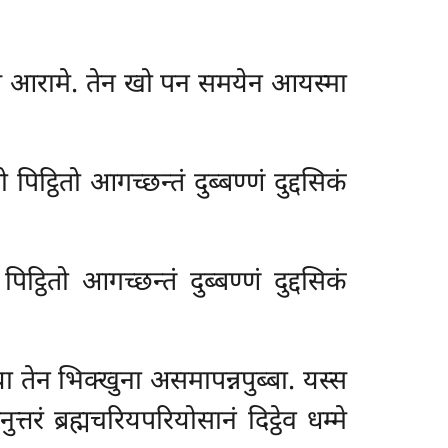
स्स आरामे. तेन खो पन समयेन आयस्मा
िट्ठितो आगच्छन्तं दुब्बण्णं दुद्दसिकं
िट्ठितो आगच्छन्तं दुब्बण्णं दुद्दसिकं
 तेन भिक्खुना असमापन्नपुब्बा. यस्स
तरं ब्रह्मचरियपरियोसानं दिट्ठेव धम्मे