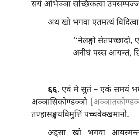
सयं अभिञ्ञा सच्छिकत्वा उपसम्पज्ज
अथ खो भगवा एतमत्थं विदित्वा 
‘‘नेलङ्गो सेतपच्छादो, 
अनीघं पस्स आयन्तं, छि
६६
. एवं
मे सुतं – एकं समयं 
अञ्ञासिकोण्डञ्ञो
[अञ्ञातकोण्डञ्
तण्हासङ्खयविमुत्तिं पच्चवेक्खमानो.
अद्दसा खो भगवा आयस्मन्तं 