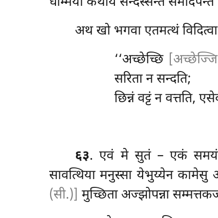
धम्मिया कथाय सन्दस्सेन्तं समादपेन्तं समु
अथ खो भगवा
एतमत्थं विदित्व
‘‘अच्छेच्छि
[अच्छेज्ज
सरिता न सन्दति;
छिन्नं वट्टं न वत्तति, एस
६३
. एवं
मे सुतं – एकं समय
सावत्थिया मनुस्सा येभुय्येन कामेसु 
(सी.)]
मुच्छिता अज्झोपन्ना सम्मत्तकज