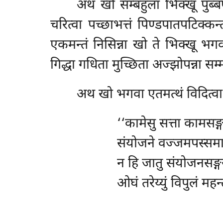
अथ खो सम्बहुला भिक्खू पुब्बण
चरित्वा पच्छाभत्तं पिण्डपातपटिक्कन
एकमन्तं निसिन्ना खो ते भिक्खू भगवन्
गिद्धा गधिता मुच्छिता अज्झोपन्ना सम
अथ खो भगवा एतमत्थं विदित्वा 
‘‘कामेसु सत्ता कामसङ्ग
संयोजने वज्जमपस्समा
न
हि जातु संयोजनसङ्गस
ओघं तरेय्युं विपुलं महन्