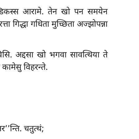
्डिकस्स आरामे. तेन खो पन समयेन
त्ता गिद्धा गधिता मुच्छिता अज्झोपन्ना
विसि. अद्दसा खो भगवा सावत्थिया ते
े कामेसु विहरन्ते.
’न्ति. चतुत्थं;