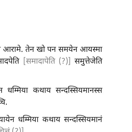
्स आरामे. तेन खो पन समयेन आयस्मा
समादपेति
[समादापेति (?)]
समुत्तेजेति
ेन धम्मिया
कथाय सन्दस्सियमानस्स
चि.
यायेन धम्मिया कथाय सन्दस्सियमानं
ित्तं (?)]
.