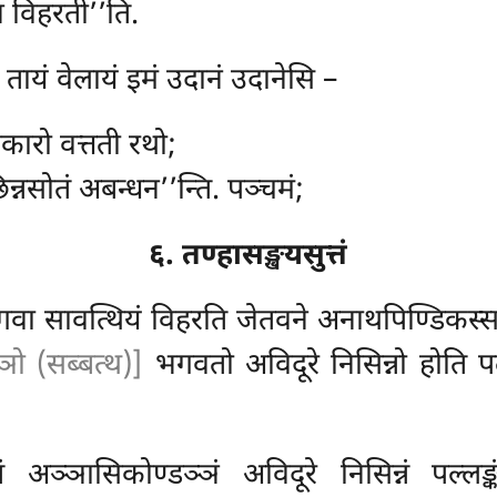
 विहरती’’ति.
तायं वेलायं इमं उदानं उदानेसि –
एकारो वत्तती रथो;
न्नसोतं अबन्धन’’न्ति. पञ्चमं;
६. तण्हासङ्खयसुत्तं
भगवा सावत्थियं विहरति जेतवने अनाथपिण्डिकस
ञो (सब्बत्थ)]
भगवतो अविदूरे निसिन्नो होति पल
अञ्ञासिकोण्डञ्ञं अविदूरे निसिन्नं पल्लङ