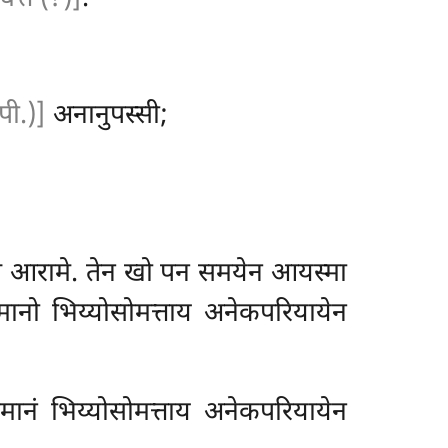
पी.)]
अनानुपस्सी;
स्स आरामे. तेन खो पन समयेन आयस्मा
ानो भिय्योसोमत्ताय अनेकपरियायेन
ञमानं भिय्योसोमत्ताय
अनेकपरियायेन