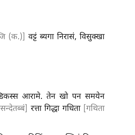
जि (क.)]
वट्टं ब्यगा निरासं, विसुक्खा
्डिकस्स आरामे. तेन खो पन समयेन
न्देतब्बं]
रत्ता गिद्धा गधिता
[गथिता