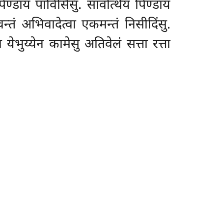
ण्डाय पाविसिंसु. सावत्थियं पिण्डाय
न्तं अभिवादेत्वा एकमन्तं निसीदिंसु.
येभुय्येन कामेसु अतिवेलं सत्ता रत्ता