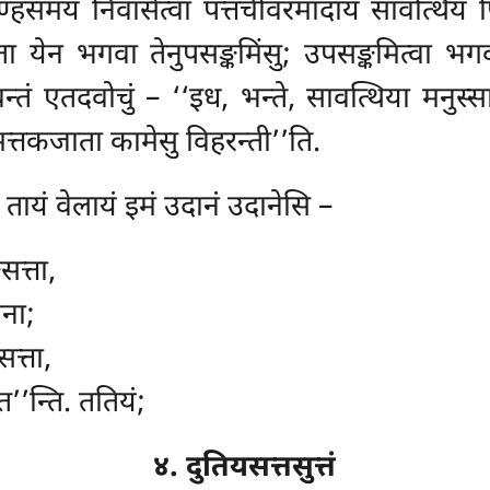
्हसमयं निवासेत्वा पत्तचीवरमादाय सावत्थियं पि
्ता येन भगवा तेनुपसङ्कमिंसु; उपसङ्कमित्वा भगव
तं एतदवोचुं – ‘‘इध, भन्ते, सावत्थिया मनुस्सा 
्मत्तकजाता कामेसु विहरन्ती’’ति.
तायं वेलायं इमं उदानं उदानेसि –
सत्ता,
ना;
त्ता,
त’’न्ति. ततियं;
४. दुतियसत्तसुत्तं