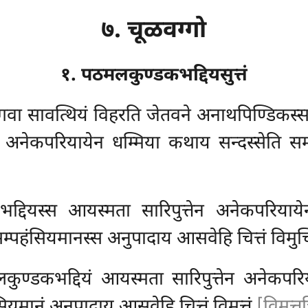
७. चूळवग्गो
१. पठमलकुण्डकभद्दियसुत्तं
भगवा सावत्थियं विहरति जेतवने अनाथपिण्डिकस
ियं अनेकपरियायेन धम्मिया कथाय सन्दस्सेति 
्दियस्स आयस्मता सारिपुत्तेन अनेकपरियाय
्पहंसियमानस्स अनुपादाय आसवेहि चित्तं विमुच्
कुण्डकभद्दियं आयस्मता सारिपुत्तेन अनेकपरि
ियमानं अनुपादाय आसवेहि चित्तं विमुत्तं
[विमुत्तच