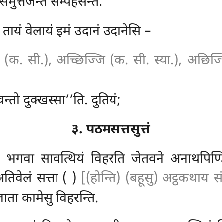
त्तेजेन्तं सम्पहंसेन्तं.
ा तायं वेलायं इमं उदानं उदानेसि –
ि (क. सी.), अच्छिज्जि (क. सी. स्या.), अछिज्
ेवन्तो दुक्खस्सा’’ति. दुतियं;
३. पठमसत्तसुत्तं
ं भगवा सावत्थियं विहरति जेतवने अनाथपिण
अतिवेलं सत्ता ( )
[(होन्ति) (बहूसु) अट्ठकथाय संस
ाता कामेसु विहरन्ति.