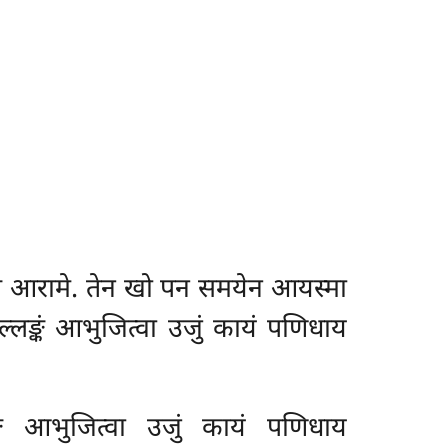
्स आरामे. तेन खो पन समयेन
आयस्मा
्लङ्कं आभुजित्वा उजुं कायं पणिधाय
्कं आभुजित्वा उजुं कायं पणिधाय