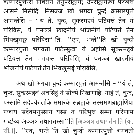
कम्मारपुत्तस्स निवेसनं तेनुपसङ्कमि; उपसङ्कमित्वा पञ्ञत्ते
आसने निसीदि. निसज्ज खो भगवा चुन्दं कम्मारपुत्तं
आमन्तेसि – ‘‘यं ते, चुन्द, सूकरमद्दवं पटियत्तं तेन मं
परिविस, यं पनञ्ञं खादनीयं
भोजनीयं पटियत्तं तेन
भिक्खुसङ्घं परिविसा’’ति. ‘‘एवं, भन्ते’’ति खो चुन्दो
कम्मारपुत्तो भगवतो पटिस्सुत्वा यं अहोसि सूकरमद्दवं
पटियत्तं तेन भगवन्तं परिविसि; यं पनञ्ञं खादनीयं
भोजनीयं पटियत्तं तेन भिक्खुसङ्घं परिविसि.
अथ खो भगवा चुन्दं कम्मारपुत्तं आमन्तेसि – ‘‘यं ते,
चुन्द, सूकरमद्दवं अवसिट्ठं तं सोब्भे निखणाहि. नाहं तं, चुन्द,
पस्सामि सदेवके लोके समारके
सब्रह्मके सस्समणब्राह्मणिया
पजाय सदेवमनुस्साय यस्स तं परिभुत्तं सम्मा परिणामं
गच्छेय्य अञ्ञत्र
तथागतस्सा’’ति
[अञ्ञत्र तथागतेनाति (क.
सी.)]
. ‘‘एवं, भन्ते’’ति खो चुन्दो कम्मारपुत्तो भगवतो