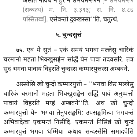
असति नेविध न हुरं न उभयमन्तरेन
[न उभयमन्तरे
(सब्बत्थ) म. नि. ३.३९३; सं. नि. ४.८७
पस्सितब्बं]
. एसेवन्तो दुक्खस्सा’’ति. चतुत्थं.
५. चुन्दसुत्तं
. एवं
मे सुतं – एकं समयं भगवा मल्लेसु चारिकं
७५
चरमानो महता भिक्खुसङ्घेन सद्धिं येन पावा तदवसरि. तत्र
सुदं भगवा पावायं विहरति चुन्दस्स कम्मारपुत्तस्स अम्बवने.
अस्सोसि खो चुन्दो कम्मारपुत्तो – ‘‘भगवा किर मल्लेसु
चारिकं चरमानो महता भिक्खुसङ्घेन सद्धिं पावं अनुप्पत्तो
पावायं विहरति मय्हं अम्बवने’’ति. अथ खो चुन्दो
कम्मारपुत्तो येन भगवा तेनुपसङ्कमि; उपसङ्कमित्वा भगवन्तं
अभिवादेत्वा एकमन्तं निसीदि. एकमन्तं निसिन्नं खो चुन्दं
कम्मारपुत्तं भगवा धम्मिया
कथाय सन्दस्सेसि समादपेसि