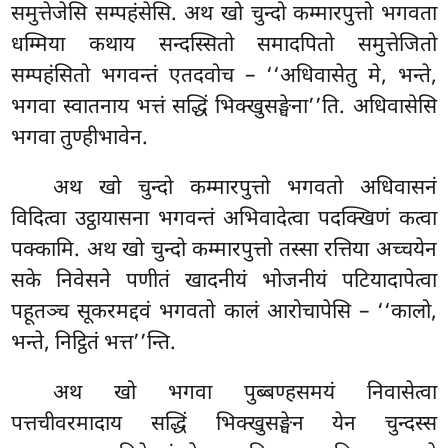
समुत्तेजेसि सम्पहंसेसि. अथ खो चुन्दो कम्मारपुत्तो भगवता
धम्मिया कथाय सन्दस्सितो समादपितो समुत्तेजितो
सम्पहंसितो भगवन्तं एतदवोच – ‘‘अधिवासेतु मे, भन्ते,
भगवा स्वातनाय भत्तं सद्धिं भिक्खुसङ्घेना’’ति. अधिवासेसि
भगवा तुण्हीभावेन.
अथ खो चुन्दो कम्मारपुत्तो भगवतो अधिवासनं
विदित्वा उट्ठायासना भगवन्तं अभिवादेत्वा पदक्खिणं कत्वा
पक्कामि. अथ खो चुन्दो कम्मारपुत्तो तस्सा रत्तिया अच्चयेन
सके निवेसने पणीतं खादनीयं भोजनीयं पटियादापेत्वा
पहूतञ्च सूकरमद्दवं भगवतो कालं आरोचापेसि – ‘‘कालो,
भन्ते, निट्ठितं भत्त’’न्ति.
अथ
खो भगवा पुब्बण्हसमयं निवासेत्वा
पत्तचीवरमादाय सद्धिं भिक्खुसङ्घेन येन चुन्दस्स