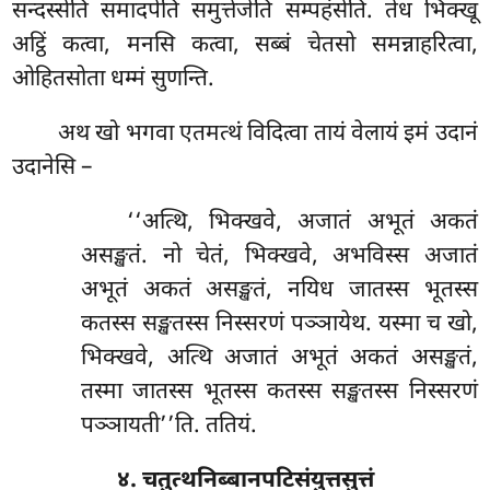
सन्दस्सेति समादपेति समुत्तेजेति सम्पहंसेति. तेध भिक्खू
अट्ठिं कत्वा, मनसि कत्वा, सब्बं चेतसो समन्नाहरित्वा,
ओहितसोता धम्मं सुणन्ति.
अथ खो भगवा एतमत्थं विदित्वा तायं वेलायं इमं उदानं
उदानेसि –
‘‘अत्थि, भिक्खवे, अजातं अभूतं अकतं
असङ्खतं. नो चेतं, भिक्खवे, अभविस्स अजातं
अभूतं अकतं असङ्खतं, नयिध जातस्स भूतस्स
कतस्स सङ्खतस्स निस्सरणं
पञ्ञायेथ. यस्मा च खो,
भिक्खवे, अत्थि अजातं अभूतं अकतं असङ्खतं,
तस्मा जातस्स भूतस्स
कतस्स सङ्खतस्स निस्सरणं
पञ्ञायती’’ति. ततियं.
४. चतुत्थनिब्बानपटिसंयुत्तसुत्तं