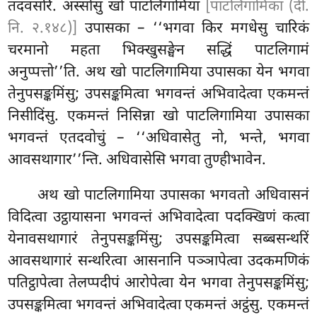
तदवसरि. अस्सोसुं खो पाटलिगामिया
[पाटलिगामिका (दी.
नि. २.१४८)]
उपासका – ‘‘भगवा किर मगधेसु चारिकं
चरमानो महता भिक्खुसङ्घेन सद्धिं पाटलिगामं
अनुप्पत्तो’’ति. अथ खो पाटलिगामिया उपासका येन भगवा
तेनुपसङ्कमिंसु; उपसङ्कमित्वा भगवन्तं अभिवादेत्वा एकमन्तं
निसीदिंसु. एकमन्तं निसिन्ना खो पाटलिगामिया उपासका
भगवन्तं
एतदवोचुं – ‘‘अधिवासेतु नो, भन्ते, भगवा
आवसथागार’’न्ति. अधिवासेसि भगवा तुण्हीभावेन.
अथ
खो पाटलिगामिया उपासका भगवतो अधिवासनं
विदित्वा उट्ठायासना भगवन्तं अभिवादेत्वा पदक्खिणं कत्वा
येनावसथागारं तेनुपसङ्कमिंसु; उपसङ्कमित्वा सब्बसन्थरिं
आवसथागारं सन्थरित्वा आसनानि पञ्ञापेत्वा उदकमणिकं
पतिट्ठापेत्वा तेलप्पदीपं आरोपेत्वा येन भगवा तेनुपसङ्कमिंसु;
उपसङ्कमित्वा भगवन्तं अभिवादेत्वा एकमन्तं अट्ठंसु. एकमन्तं