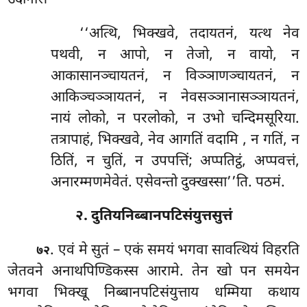
‘‘अत्थि, भिक्खवे, तदायतनं, यत्थ नेव
पथवी, न आपो, न तेजो, न वायो, न
आकासानञ्चायतनं, न विञ्ञाणञ्चायतनं, न
आकिञ्चञ्ञायतनं, न नेवसञ्ञानासञ्ञायतनं,
नायं लोको, न परलोको, न उभो चन्दिमसूरिया.
तत्रापाहं, भिक्खवे, नेव आगतिं वदामि
, न गतिं, न
ठितिं, न चुतिं, न उपपत्तिं; अप्पतिट्ठं, अप्पवत्तं,
अनारम्मणमेवेतं. एसेवन्तो दुक्खस्सा’’ति. पठमं.
२. दुतियनिब्बानपटिसंयुत्तसुत्तं
. एवं मे सुतं – एकं समयं भगवा सावत्थियं विहरति
७२
जेतवने अनाथपिण्डिकस्स आरामे. तेन खो पन समयेन
भगवा भिक्खू निब्बानपटिसंयुत्ताय
धम्मिया कथाय