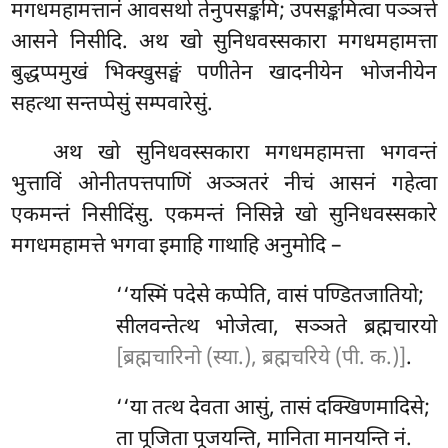
मगधमहामत्तानं आवसथो तेनुपसङ्कमि; उपसङ्कमित्वा पञ्ञत्ते
आसने निसीदि. अथ खो सुनिधवस्सकारा मगधमहामत्ता
बुद्धप्पमुखं भिक्खुसङ्घं पणीतेन खादनीयेन भोजनीयेन
सहत्था सन्तप्पेसुं सम्पवारेसुं.
अथ
खो सुनिधवस्सकारा मगधमहामत्ता भगवन्तं
भुत्ताविं ओनीतपत्तपाणिं अञ्ञतरं नीचं आसनं गहेत्वा
एकमन्तं निसीदिंसु. एकमन्तं निसिन्ने खो सुनिधवस्सकारे
मगधमहामत्ते भगवा इमाहि गाथाहि अनुमोदि –
‘‘यस्मिं
पदेसे कप्पेति, वासं पण्डितजातियो;
सीलवन्तेत्थ भोजेत्वा, सञ्ञते ब्रह्मचारयो
[ब्रह्मचारिनो (स्या.), ब्रह्मचरिये (पी. क.)]
.
‘‘या
तत्थ देवता आसुं, तासं दक्खिणमादिसे;
ता पूजिता पूजयन्ति, मानिता मानयन्ति नं.