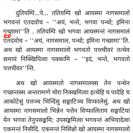
दुतियम्पि…पे… ततियम्पि खो आयस्मा नागसमालो
भगवन्तं एतदवोच – ‘‘अयं, भन्ते, भगवा पन्थो; इमिना
गच्छामा’’ति
. ततियम्पि खो भगवा आयस्मन्तं नागसमालं
📜
एतदवोच – ‘‘अयं, नागसमाल, पन्थो; इमिना गच्छामा’’ति.
अथ खो आयस्मा नागसमालो भगवतो पत्तचीवरं तत्थेव
छमायं निक्खिपित्वा पक्कामि – ‘‘इदं, भन्ते, भगवतो
पत्तचीवर’’न्ति.
अथ खो आयस्मतो नागसमालस्स तेन पन्थेन
गच्छन्तस्स अन्तरामग्गे चोरा निक्खमित्वा हत्थेहि च पादेहि च
आकोटेसुं पत्तञ्च भिन्दिंसु सङ्घाटिञ्च विप्फालेसुं. अथ खो
आयस्मा नागसमालो भिन्नेन पत्तेन विप्फालिताय सङ्घाटिया
येन भगवा तेनुपसङ्कमि; उपसङ्कमित्वा भगवन्तं अभिवादेत्वा
एकमन्तं निसीदि. एकमन्तं निसिन्नो खो आयस्मा नागसमालो