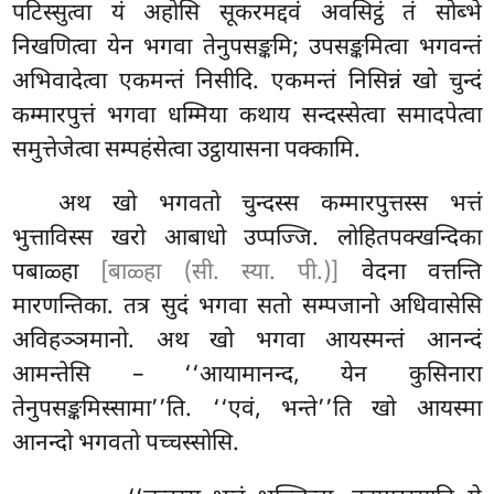
पटिस्सुत्वा यं अहोसि सूकरमद्दवं अवसिट्ठं तं सोब्भे
निखणित्वा येन भगवा तेनुपसङ्कमि; उपसङ्कमित्वा भगवन्तं
अभिवादेत्वा एकमन्तं निसीदि. एकमन्तं निसिन्नं खो चुन्दं
कम्मारपुत्तं भगवा धम्मिया कथाय सन्दस्सेत्वा समादपेत्वा
समुत्तेजेत्वा सम्पहंसेत्वा उट्ठायासना पक्कामि.
अथ खो भगवतो चुन्दस्स कम्मारपुत्तस्स भत्तं
भुत्ताविस्स खरो आबाधो उप्पज्जि. लोहितपक्खन्दिका
पबाळ्हा
[बाळ्हा (सी. स्या. पी.)]
वेदना वत्तन्ति
मारणन्तिका. तत्र सुदं भगवा सतो सम्पजानो अधिवासेसि
अविहञ्ञमानो. अथ खो भगवा आयस्मन्तं आनन्दं
आमन्तेसि – ‘‘आयामानन्द, येन कुसिनारा
तेनुपसङ्कमिस्सामा’’ति. ‘‘एवं, भन्ते’’ति खो आयस्मा
आनन्दो भगवतो पच्चस्सोसि.