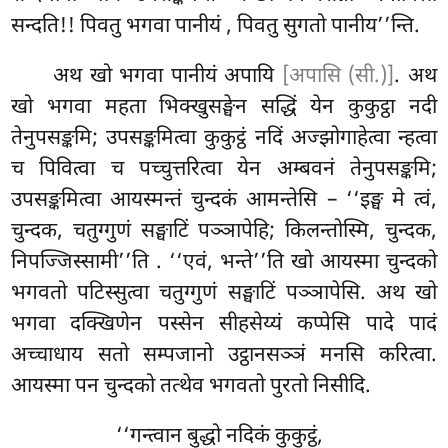
सन्दति!! पिवतु भगवा पानीयं
, पिवतु सुगतो पानीय’’न्ति.
अथ खो भगवा पानीयं अपायि
[अपासि (सी.)]
. अथ
खो भगवा महता भिक्खुसङ्घेन सद्धिं येन कुकुट्ठा नदी
तेनुपसङ्कमि; उपसङ्कमित्वा कुकुट्ठं नदिं अज्झोगाहेत्वा न्हत्वा
च पिवित्वा च पच्चुत्तरित्वा येन अम्बवनं तेनुपसङ्कमि;
उपसङ्कमित्वा आयस्मन्तं चुन्दकं आमन्तेसि – ‘‘इङ्घ मे त्वं,
चुन्दक, चतुग्गुणं सङ्घाटिं पञ्ञापेहि; किलन्तोस्मि, चुन्दक,
निपज्जिस्सामी’’ति
. ‘‘एवं, भन्ते’’ति खो आयस्मा चुन्दको
भगवतो पटिस्सुत्वा चतुग्गुणं सङ्घाटिं पञ्ञापेसि. अथ खो
भगवा दक्खिणेन पस्सेन सीहसेय्यं कप्पेसि पादे पादं
अच्चाधाय सतो सम्पजानो उट्ठानसञ्ञं मनसि करित्वा.
आयस्मा पन चुन्दको तत्थेव भगवतो पुरतो निसीदि.
‘‘गन्त्वान बुद्धो नदिकं कुकुट्ठं,