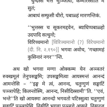
‘‘चुन्दस्स भत्तं भुञ्जित्वा, कम्मारस्साति मे
सुतं;
आबाधं सम्फुसी धीरो, पबाळ्हं मारणन्तिकं.
‘‘भुत्तस्स च सूकरमद्दवेन, ब्याधिप्पबाळ्हो
उदपादि सत्थुनो;
विरिच्चमानो
[विरिञ्चमानो (?) विरेचमानो
(दी. नि. २.१९०)]
भगवा अवोच, ‘गच्छामहं
कुसिनारं नगर’’’न्ति.
अथ
खो भगवा मग्गा ओक्कम्म येन अञ्ञतरं
रुक्खमूलं तेनुपसङ्कमि; उपसङ्कमित्वा आयस्मन्तं आनन्दं
आमन्तेसि – ‘‘इङ्घ मे त्वं, आनन्द, चतुग्गुणं सङ्घाटिं
पञ्ञापेहि; किलन्तोस्मि, आनन्द, निसीदिस्सामी’’ति. ‘‘एवं,
भन्ते’’ति खो आयस्मा आनन्दो भगवतो पटिस्सुत्वा चतुग्गुणं
सङ्घाटिं
पञ्ञापेसि. निसीदि भगवा पञ्ञत्ते आसने. निसज्ज