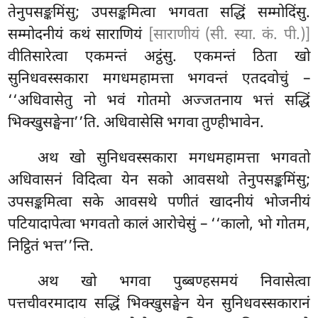
तेनुपसङ्कमिंसु; उपसङ्कमित्वा भगवता सद्धिं सम्मोदिंसु.
सम्मोदनीयं कथं साराणियं
[साराणीयं (सी. स्या. कं. पी.)]
वीतिसारेत्वा एकमन्तं अट्ठंसु. एकमन्तं ठिता खो
सुनिधवस्सकारा
मगधमहामत्ता भगवन्तं एतदवोचुं –
‘‘अधिवासेतु नो भवं गोतमो अज्जतनाय भत्तं सद्धिं
भिक्खुसङ्घेना’’ति. अधिवासेसि भगवा तुण्हीभावेन.
अथ खो सुनिधवस्सकारा मगधमहामत्ता भगवतो
अधिवासनं विदित्वा येन सको आवसथो तेनुपसङ्कमिंसु;
उपसङ्कमित्वा सके आवसथे पणीतं खादनीयं भोजनीयं
पटियादापेत्वा भगवतो कालं आरोचेसुं – ‘‘कालो, भो गोतम,
निट्ठितं भत्त’’न्ति.
अथ खो भगवा पुब्बण्हसमयं निवासेत्वा
पत्तचीवरमादाय सद्धिं भिक्खुसङ्घेन येन सुनिधवस्सकारानं