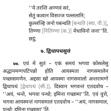
‘‘ये तरन्ति अण्णवं सरं,
सेतुं कत्वान विसज्ज पल्ललानि;
कुल्लञ्हि जनो पबन्धति
[बन्धति (स्या. पी.)]
,
तिण्णा
[नितिण्णा (क.)]
मेधाविनो जना’’ति.
छट्ठं;
७. द्विधापथसुत्तं
. एवं
मे सुतं – एकं समयं भगवा कोसलेसु
७७
अद्धानमग्गपटिपन्नो होति आयस्मता नागसमालेन
पच्छासमणेन. अद्दसा खो आयस्मा नागसमालो अन्तरामग्गे
द्विधापथं
[द्वेधापथं (सी.)]
. दिस्वान भगवन्तं एतदवोच –
‘‘अयं, भन्ते, भगवा पन्थो; इमिना गच्छामा’’ति. एवं वुत्ते,
भगवा आयस्मन्तं नागसमालं एतदवोच – ‘‘अयं, नागसमाल,
पन्थो; इमिना गच्छामा’’ति.