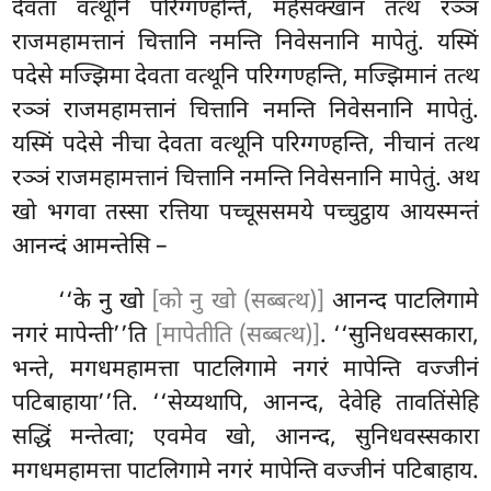
देवता वत्थूनि परिग्गण्हन्ति, महेसक्खानं तत्थ रञ्ञं
राजमहामत्तानं चित्तानि नमन्ति
निवेसनानि मापेतुं. यस्मिं
पदेसे मज्झिमा देवता वत्थूनि परिग्गण्हन्ति, मज्झिमानं तत्थ
रञ्ञं राजमहामत्तानं चित्तानि नमन्ति निवेसनानि मापेतुं.
यस्मिं पदेसे नीचा देवता वत्थूनि परिग्गण्हन्ति, नीचानं
तत्थ
रञ्ञं राजमहामत्तानं चित्तानि नमन्ति निवेसनानि मापेतुं. अथ
खो भगवा तस्सा रत्तिया पच्चूससमये पच्चुट्ठाय आयस्मन्तं
आनन्दं आमन्तेसि –
‘‘के नु खो
[को नु खो (सब्बत्थ)]
आनन्द पाटलिगामे
नगरं मापेन्ती’’ति
[मापेतीति (सब्बत्थ)]
. ‘‘सुनिधवस्सकारा,
भन्ते, मगधमहामत्ता पाटलिगामे नगरं मापेन्ति वज्जीनं
पटिबाहाया’’ति. ‘‘सेय्यथापि, आनन्द, देवेहि तावतिंसेहि
सद्धिं मन्तेत्वा; एवमेव खो, आनन्द, सुनिधवस्सकारा
मगधमहामत्ता पाटलिगामे नगरं मापेन्ति वज्जीनं पटिबाहाय.