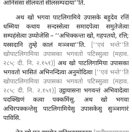
आनिसंसा सीलवतो सीलसम्पदाया’’ति.
अथ
खो भगवा पाटलिगामिये उपासके बहुदेव रत्तिं
धम्मिया कथाय सन्दस्सेत्वा समादपेत्वा समुतेजेत्वा
सम्पहंसेत्वा उय्योजेसि – ‘‘अभिक्कन्ता खो, गहपतयो, रत्ति;
यस्सदानि तुम्हे कालं मञ्ञथा’’ति.
[‘‘एवं भन्ते‘‘ति
खोपाटलिगामिया उपासका भगवतो पटिस्सुत्वा (महाव.
२८५; दी. नि. २.१५१)]
अथ खो पाटलिगामिया उपासका
भगवतो भासितं अभिनन्दित्वा अनुमोदित्वा
[‘‘एवं भन्ते‘‘ति
खोपाटलिगामिया उपासका भगवतो पटिस्सुत्वा (महाव.
२८५; दी. नि. २.१५१)]
उट्ठायासना भगवन्तं अभिवादेत्वा
पदक्खिणं कत्वा पक्कमिंसु. अथ खो भगवा
अचिरपक्कन्तेसु पाटलिगामियेसु उपासकेसु सुञ्ञागारं
पाविसि.