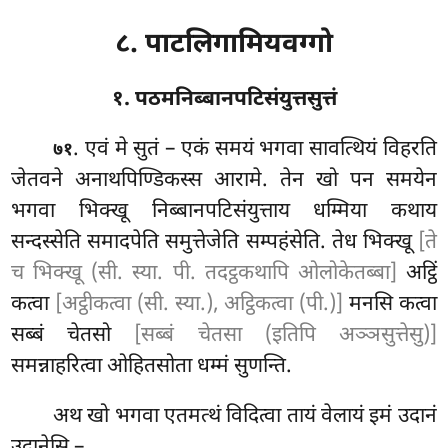
८. पाटलिगामियवग्गो
१. पठमनिब्बानपटिसंयुत्तसुत्तं
. एवं
मे सुतं – एकं समयं भगवा सावत्थियं विहरति
७१
जेतवने अनाथपिण्डिकस्स आरामे. तेन खो पन समयेन
भगवा भिक्खू निब्बानपटिसंयुत्ताय धम्मिया कथाय
सन्दस्सेति समादपेति समुत्तेजेति सम्पहंसेति. तेध भिक्खू
[ते
च भिक्खू (सी. स्या. पी. तदट्ठकथापि ओलोकेतब्बा]
अट्ठिं
कत्वा
[अट्ठीकत्वा (सी. स्या.), अट्ठिकत्वा (पी.)]
मनसि कत्वा
सब्बं चेतसो
[सब्बं चेतसा (इतिपि अञ्ञसुत्तेसु)]
समन्नाहरित्वा ओहितसोता धम्मं सुणन्ति.
अथ खो भगवा एतमत्थं विदित्वा तायं वेलायं इमं उदानं
उदानेसि –