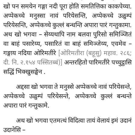
खो पन समयेन गङ्गा नदी पूरा होति समतित्तिका काकपेय्या.
अप्पेकच्चे मनुस्सा नावं परियेसन्ति, अप्पेकच्चे उळुम्पं
परियेसन्ति, अप्पेकच्चे कुल्लं बन्धन्ति अपारा पारं गन्तुकामा.
अथ खो भगवा – सेय्यथापि नाम बलवा पुरिसो समिञ्जितं
वा बाहं पसारेय्य, पसारितं वा बाहं समिञ्जेय्य, एवमेव –
गङ्गाय नदिया ओरिमतीरे
[ओरिमतीरा (बहूसु) महाव. २८६;
दी. नि. २.१५४ पस्सितब्बं)]
अन्तरहितो पारिमतीरे पच्चुट्ठासि
सद्धिं भिक्खुसङ्घेन
.
अद्दसा खो भगवा ते मनुस्से अप्पेकच्चे नावं परियेसन्ते,
अप्पेकच्चे उळुम्पं परियेसन्ते, अप्पेकच्चे कुल्लं बन्धन्ते
अपारा पारं गन्तुकामे.
अथ
खो भगवा एतमत्थं विदित्वा तायं वेलायं इमं उदानं
उदानेसि –