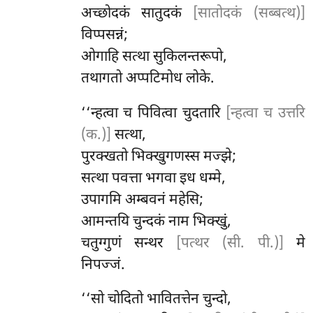
अच्छोदकं सातुदकं
[सातोदकं (सब्बत्थ)]
विप्पसन्नं;
ओगाहि सत्था सुकिलन्तरूपो,
तथागतो अप्पटिमोध लोके.
‘‘न्हत्वा च पिवित्वा चुदतारि
[न्हत्वा च उत्तरि
(क.)]
सत्था,
पुरक्खतो भिक्खुगणस्स मज्झे;
सत्था
पवत्ता भगवा इध धम्मे,
उपागमि अम्बवनं महेसि;
आमन्तयि चुन्दकं नाम भिक्खुं,
चतुग्गुणं सन्थर
[पत्थर (सी. पी.)]
मे
निपज्जं.
‘‘सो चोदितो भावितत्तेन चुन्दो,