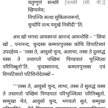
चतुग्गुणं सन्थरि
[पत्थरि (सी. पी.)]
खिप्पमेव;
निपज्जि सत्था सुकिलन्तरूपो,
चुन्दोपि तत्थ पमुखे निसीदी’’ति.
अथ खो भगवा आयस्मन्तं आनन्दं आमन्तेसि – ‘‘सिया
खो
, पनानन्द, चुन्दस्स कम्मारपुत्तस्स कोचि विप्पटिसारं
उपदहेय्य – ‘तस्स ते, आवुसो चुन्द, अलाभा, तस्स ते दुल्लद्धं
यस्स ते तथागतो पच्छिमं पिण्डपातं भुञ्जित्वा
परिनिब्बुतो’ति. चुन्दस्सानन्द, कम्मारपुत्तस्स
एवं
विप्पटिसारो पटिविनोदेतब्बो –
‘‘‘तस्स ते, आवुसो चुन्द, लाभा, तस्स ते सुलद्धं यस्स
ते तथागतो पच्छिमं पिण्डपातं परिभुञ्जित्वा परिनिब्बुतो.
सम्मुखा मेतं, आवुसो चुन्द, भगवतो सुतं, सम्मुखा