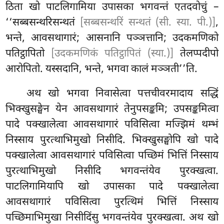
ठिता खो पाटलिगामिया उपासका भगवन्तं एतदवोचुं –
‘‘सब्बसन्थरिसन्थतं
[सब्बसन्थरिं सन्थतं (सी. स्या. पी.)]
,
भन्ते, आवसथागारं; आसनानि
पञ्ञत्तानि; उदकमणिको
पतिट्ठापितो
[उदकमणिकं पतिट्ठापितं (स्या.)]
तेलप्पदीपो
आरोपितो. यस्सदानि, भन्ते, भगवा कालं मञ्ञती’’ति.
अथ खो भगवा निवासेत्वा पत्तचीवरमादाय सद्धिं
भिक्खुसङ्घेन येन आवसथागारं तेनुपसङ्कमि; उपसङ्कमित्वा
पादे पक्खालेत्वा आवसथागारं पविसित्वा मज्झिमं थम्भं
निस्साय पुरत्थाभिमुखो निसीदि. भिक्खुसङ्घोपि खो पादे
पक्खालेत्वा आवसथागारं पविसित्वा पच्छिमं भित्तिं निस्साय
पुरत्थाभिमुखो निसीदि भगवन्तंयेव पुरक्खत्वा.
पाटलिगामियापि खो उपासका पादे पक्खालेत्वा
आवसथागारं पविसित्वा पुरत्थिमं भित्तिं निस्साय
पच्छिमाभिमुखा
निसीदिंसु भगवन्तंयेव पुरक्खत्वा. अथ खो