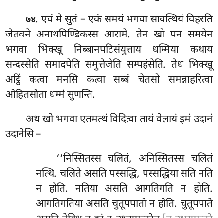
. एवं मे सुतं – एकं समयं भगवा सावत्थियं विहरति
७४
जेतवने अनाथपिण्डिकस्स आरामे. तेन खो पन समयेन
भगवा भिक्खू निब्बानपटिसंयुत्ताय धम्मिया कथाय
सन्दस्सेति समादपेति समुत्तेजेति सम्पहंसेति. तेध भिक्खू
अट्ठिं कत्वा मनसि कत्वा सब्बं चेतसो समन्नाहरित्वा
ओहितसोता धम्मं सुणन्ति.
अथ खो भगवा एतमत्थं विदित्वा तायं वेलायं इमं उदानं
उदानेसि –
‘‘निस्सितस्स
चलितं, अनिस्सितस्स चलितं
नत्थि. चलिते असति पस्सद्धि, पस्सद्धिया सति नति
न होति. नतिया असति आगतिगति न होति.
आगतिगतिया असति चुतूपपातो न होति. चुतूपपाते