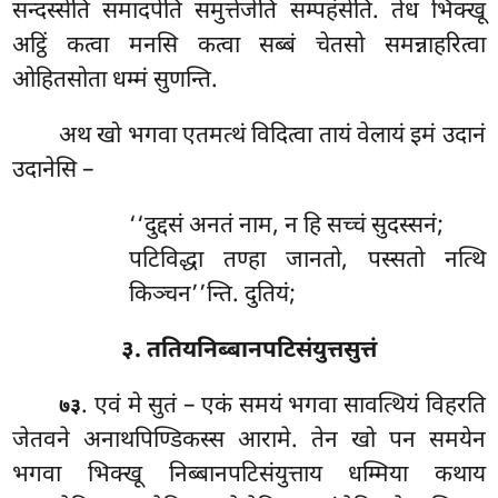
सन्दस्सेति समादपेति समुत्तेजेति सम्पहंसेति. तेध भिक्खू
अट्ठिं कत्वा मनसि कत्वा सब्बं चेतसो समन्नाहरित्वा
ओहितसोता धम्मं सुणन्ति.
अथ खो भगवा एतमत्थं विदित्वा तायं वेलायं इमं उदानं
उदानेसि –
‘‘दुद्दसं अनतं नाम, न हि सच्चं सुदस्सनं;
पटिविद्धा तण्हा जानतो, पस्सतो नत्थि
किञ्चन’’न्ति. दुतियं;
३. ततियनिब्बानपटिसंयुत्तसुत्तं
. एवं
मे सुतं – एकं समयं भगवा सावत्थियं विहरति
७३
जेतवने अनाथपिण्डिकस्स आरामे. तेन खो पन समयेन
भगवा भिक्खू निब्बानपटिसंयुत्ताय धम्मिया कथाय