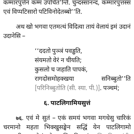
कम्मारपुत्तेन कम्मं उपचित’न्ति. चुन्दस्सानन्द, कम्मारपुत्तस्स
एवं विप्पटिसारो
पटिविनोदेतब्बो’’ति.
अथ
खो भगवा एतमत्थं विदित्वा तायं वेलायं इमं उदानं
उदानेसि –
‘‘ददतो पुञ्ञं पवड्ढति,
संयमतो वेरं न चीयति;
कुसलो च जहाति पापकं,
रागदोसमोहक्खया सनिब्बुतो’’ति
[परिनिब्बुतोति (सी. स्या. पी.)]
. पञ्चमं;
६. पाटलिगामियसुत्तं
. एवं मे सुतं – एकं समयं भगवा मगधेसु चारिकं
७६
चरमानो महता भिक्खुसङ्घेन सद्धिं येन पाटलिगामो