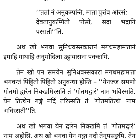
‘‘ततो नं अनुकम्पन्ति, माता पुत्तंव ओरसं;
देवतानुकम्पितो पोसो, सदा भद्रानि
पस्सती’’ति.
अथ खो भगवा सुनिधवस्सकारानं मगधमहामत्तानं
इमाहि गाथाहि अनुमोदित्वा उट्ठायासना पक्कामि.
तेन खो पन समयेन सुनिधवस्सकारा मगधमहामत्ता
भगवन्तं पिट्ठितो पिट्ठितो अनुबन्धा होन्ति – ‘‘येनज्ज समणो
गोतमो द्वारेन निक्खमिस्सति तं ‘गोतमद्वारं’ नाम भविस्सति.
येन तित्थेन गङ्गं नदिं तरिस्सति तं ‘गोतमतित्थं’ नाम
भविस्सती’’ति.
अथ खो भगवा येन द्वारेन निक्खमि तं ‘गोतमद्वारं’
नाम अहोसि. अथ खो भगवा येन गङ्गा नदी तेनुपसङ्कमि. तेन