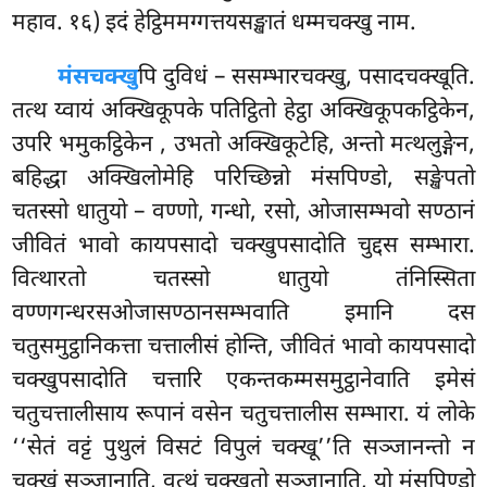
महाव. १६) इदं हेट्ठिममग्गत्तयसङ्खातं धम्मचक्खु नाम.
मंसचक्खु
पि दुविधं – ससम्भारचक्खु, पसादचक्खूति.
तत्थ य्वायं अक्खिकूपके पतिट्ठितो हेट्ठा अक्खिकूपकट्ठिकेन,
उपरि भमुकट्ठिकेन
, उभतो अक्खिकूटेहि, अन्तो मत्थलुङ्गेन,
बहिद्धा अक्खिलोमेहि परिच्छिन्नो मंसपिण्डो, सङ्खेपतो
चतस्सो धातुयो – वण्णो, गन्धो, रसो, ओजासम्भवो सण्ठानं
जीवितं भावो कायपसादो चक्खुपसादोति चुद्दस सम्भारा.
वित्थारतो चतस्सो धातुयो तंनिस्सिता
वण्णगन्धरसओजासण्ठानसम्भवाति इमानि दस
चतुसमुट्ठानिकत्ता चत्तालीसं होन्ति, जीवितं भावो कायपसादो
चक्खुपसादोति चत्तारि एकन्तकम्मसमुट्ठानेवाति इमेसं
चतुचत्तालीसाय रूपानं वसेन चतुचत्तालीस सम्भारा. यं लोके
‘‘सेतं वट्टं पुथुलं विसटं विपुलं चक्खू’’ति सञ्जानन्तो न
चक्खुं सञ्जानाति, वत्थुं चक्खुतो सञ्जानाति, यो मंसपिण्डो