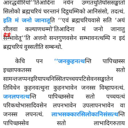
आरद्धवीरियो’’तिआदिना नयेन उग्गतथुतिघोससङ्खातो
सिलोको ब्रह्मचरियं चरन्तानं दिट्ठधम्मिको आनिसंसो, तदत्थं.
इति मं जनो जानातू
ति ‘‘एवं ब्रह्मचरियवासे सति ‘अयं
सीलवा कल्याणधम्मो’तिआदिना मं जनो जानातु
📜
सम्भावेतू’’ति
अत्तनो सन्तगुणवसेन सम्भावनत्थम्पि न इदं
ब्रह्मचरियं वुस्सतीति सम्बन्धो.
केचि
पन
‘‘जनकुहनत्थ
न्ति पापिच्छस्स
इच्छापकतस्स सतो
सामन्तजप्पनइरियापथनिस्सितपच्चयपटिसेवनसङ्खातेन
तिविधेन कुहनवत्थुना कुहनभावेन जनस्स विम्हापनत्थं.
जनलपनत्थ
न्ति पापिच्छस्सेव सतो पच्चयत्थं
परिकथोभासादिवसेन लपनभावेन उपलापनभावेन वा
जनस्स लपनत्थं.
लाभसक्कारसिलोकानिसंसत्थ
न्ति
पापिच्छस्सेव सतो लाभादिगरुताय