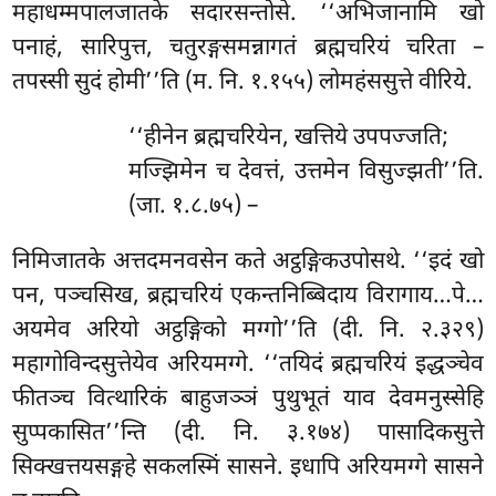
महाधम्मपालजातके सदारसन्तोसे. ‘‘अभिजानामि खो
पनाहं, सारिपुत्त, चतुरङ्गसमन्नागतं ब्रह्मचरियं
चरिता –
तपस्सी सुदं होमी’’ति (म. नि. १.१५५) लोमहंससुत्ते वीरिये.
‘‘हीनेन ब्रह्मचरियेन, खत्तिये उपपज्जति;
मज्झिमेन च देवत्तं, उत्तमेन विसुज्झती’’ति.
(जा. १.८.७५) –
निमिजातके अत्तदमनवसेन कते अट्ठङ्गिकउपोसथे. ‘‘इदं खो
पन, पञ्चसिख, ब्रह्मचरियं एकन्तनिब्बिदाय विरागाय…पे…
अयमेव अरियो अट्ठङ्गिको मग्गो’’ति (दी. नि. २.३२९)
महागोविन्दसुत्तेयेव अरियमग्गे. ‘‘तयिदं ब्रह्मचरियं इद्धञ्चेव
फीतञ्च वित्थारिकं बाहुजञ्ञं पुथुभूतं याव देवमनुस्सेहि
सुप्पकासित’’न्ति (दी. नि. ३.१७४) पासादिकसुत्ते
सिक्खत्तयसङ्गहे सकलस्मिं सासने. इधापि अरियमग्गे सासने