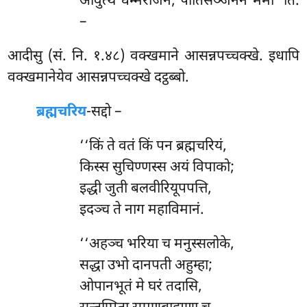
आवुत्थं धम्मराजेन, पीतिसञ्जननं ममा’’ति.
–
आदीसु (सं. नि. १.४८) वक्खमाने आसन्नपच्चक्खे. इधापि
वक्खमानेयेव आसन्नपच्चक्खे दट्ठब्बो.
ब्रह्मचरिय
-सद्दो –
‘‘किं ते वतं किं पन ब्रह्मचरियं,
किस्स सुचिण्णस्स अयं विपाको;
इद्धी
जुती बलवीरियूपपत्ति,
इदञ्च ते नाग महाविमानं.
‘‘अहञ्च
भरिया च मनुस्सलोके,
सद्धा उभो दानपती अहुम्हा;
ओपानभूतं मे घरं तदासि,