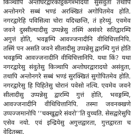
किञ्चापि अन्तोघरद्वारकोट्ठकगब्भादयो सुसंवुता तथापि
अन्तोनगरे सब्बं भण्डं अरक्खितं अगोपितमेव होति.
नगरद्वारेहि पविसित्वा चोरा यदिच्छन्ति, तं हरेय्युं. एवमेव
जवने दुस्सील्यादीसु उप्पन्नेसु तस्मिं असंवरे सतिद्वारम्पि
अगुत्तं होति, भवङ्गम्पि आवज्जनादीनि वीथिचित्तानिपि.
तस्मिं पन असति जवने सीलादीसु उप्पन्नेसु द्वारम्पि गुत्तं होति
भवङ्गम्पि आवज्जनादीनि वीथिचित्तानिपि. यथा किं? यथा
नगरद्वारेसु संवुतेसु किञ्चापि अन्तोघरद्वारादयो असंवुता,
तथापि अन्तोनगरे सब्बं भण्डं सुरक्खितं सुगोपितमेव होति.
नगरद्वारेसु हि पिहितेसु चोरानं पवेसो नत्थि. एवमेव जवने
सीलादीसु उप्पन्नेसु द्वारम्पि गुत्तं होति, भवङ्गम्पि,
आवज्जनादीनि वीथिचित्तानिपि. तस्मा जवनक्खणे
उप्पज्जमानोपि ‘‘चक्खुद्वारे संवरो’’ति वुच्चति. सेसद्वारेसुपि
एसेव नयो. एवं इन्द्रियेसु अगुत्तद्वारता, गुत्तद्वारता च
वेदितब्बा.