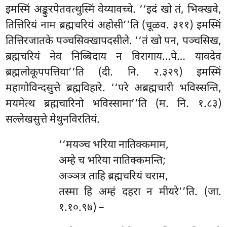
इमस्मिं अङ्कुरपेतवत्थुस्मिं वेय्यावच्चे. ‘‘इदं खो तं, भिक्खवे,
तित्तिरियं नाम ब्रह्मचरियं अहोसी’’ति (चूळव. ३११) इमस्मिं
तित्तिरजातके पञ्चसिक्खापदसीले. ‘‘तं खो पन, पञ्चसिख,
ब्रह्मचरियं नेव निब्बिदाय न विरागाय…पे… यावदेव
ब्रह्मलोकूपपत्तिया’’ति (दी. नि. २.३२९) इमस्मिं
महागोविन्दसुत्ते ब्रह्मविहारे. ‘‘परे अब्रह्मचारी भविस्सन्ति,
मयमेत्थ ब्रह्मचारिनो भविस्सामा’’ति (म. नि. १.८३)
सल्लेखसुत्ते मेथुनविरतियं.
‘‘मयञ्च
भरिया नातिक्कमाम,
अम्हे च भरिया नातिक्कमन्ति;
अञ्ञत्र ताहि ब्रह्मचरियं चराम,
तस्मा हि अम्हं दहरा न मीयरे’’ति. (जा.
१.१०.९७) –