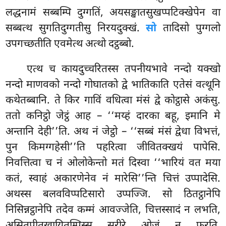
लद्धनामं सब्बम्पि दुग्गतिं, अयसङ्खातसुखप्पटिक्खेपेन
वा
सब्बत्थ सुगतिदुग्गतीसु निरयदुक्खं.
सो
तादिसो पुग्गलो
उपगच्छतीति एवमेत्थ अत्थो दट्ठब्बो.
एत्थ च कायदुच्चरितस्स तपनीयभावे नन्दो यक्खो
नन्दो
माणवको नन्दो गोघातको द्वे भातिकाति एतेसं वत्थूनि
कथेतब्बानि. ते किर गाविं वधित्वा मंसं द्वे कोट्ठासे अकंसु.
ततो कनिट्ठो जेट्ठं आह – ‘‘मय्हं दारका बहू, इमानि मे
अन्तानि देही’’ति. अथ नं जेट्ठो – ‘‘सब्बं मंसं द्वेधा विभत्तं,
पुन किमग्गहेसी’’ति पहरित्वा जीवितक्खयं पापेसि.
निवत्तित्वा च नं ओलोकेन्तो मतं दिस्वा ‘‘भारियं वत मया
कतं, स्वाहं अकारणेनेव नं मारेसि’’न्ति चित्तं उप्पादेसि.
अथस्स बलवविप्पटिसारो उप्पज्जि. सो ठितट्ठानेपि
निसिन्नट्ठानेपि तदेव कम्मं आवज्जेति, चित्तस्सादं न लभति,