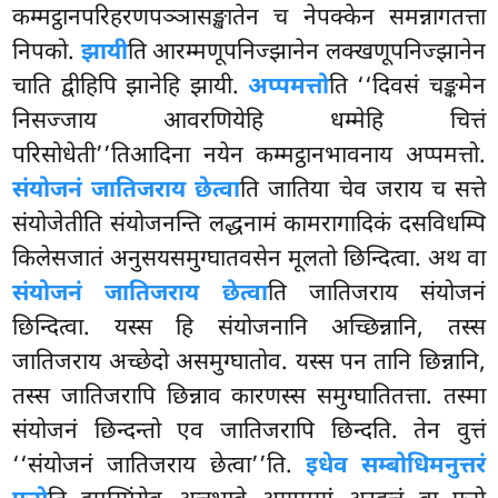
कम्मट्ठानपरिहरणपञ्ञासङ्खातेन च नेपक्केन समन्नागतत्ता
निपको.
झायी
ति आरम्मणूपनिज्झानेन लक्खणूपनिज्झानेन
चाति द्वीहिपि झानेहि झायी.
अप्पमत्तो
ति ‘‘दिवसं चङ्कमेन
निसज्जाय आवरणियेहि
धम्मेहि
चित्तं
परिसोधेती’’तिआदिना नयेन कम्मट्ठानभावनाय अप्पमत्तो.
संयोजनं जातिजराय छेत्वा
ति जातिया चेव जराय च सत्ते
संयोजेतीति संयोजनन्ति लद्धनामं कामरागादिकं दसविधम्पि
किलेसजातं अनुसयसमुग्घातवसेन मूलतो छिन्दित्वा. अथ वा
संयोजनं जातिजराय छेत्वा
ति जातिजराय संयोजनं
छिन्दित्वा. यस्स हि संयोजनानि अच्छिन्नानि, तस्स
जातिजराय अच्छेदो असमुग्घातोव. यस्स पन तानि छिन्नानि,
तस्स जातिजरापि छिन्नाव कारणस्स समुग्घातितत्ता. तस्मा
संयोजनं छिन्दन्तो एव जातिजरापि छिन्दति. तेन वुत्तं
‘‘संयोजनं जातिजराय
छेत्वा’’ति.
इधेव सम्बोधिमनुत्तरं