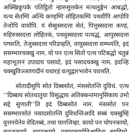
अक्खिकूपके पतिट्ठितो न्हारुसुत्तकेन मत्थलुङ्गेन आबद्धो,
यत्थ सेतम्पि अत्थि कण्हम्पि लोहितकम्पि पथवीपि आपोपि
तेजोपि वायोपि. यं सेम्हुस्सदत्ता सेतं, पित्तुस्सदत्ता कण्हं,
रुहिरुस्सदत्ता लोहितकं, पथवुस्सदत्ता पत्थद्धं, आपुस्सदत्ता
पग्घरति, तेजुस्सदत्ता परिडय्हति, वायुस्सदत्ता सम्भमति, इदं
ससम्भारचक्खु नाम. यो पन एत्थ सितो एत्थ पटिबद्धो चतुन्नं
महाभूतानं उपादाय पसादो, इदं पसादचक्खु नाम. इदञ्हि
चक्खुविञ्ञाणादीनं यथारहं वत्थुद्वारभावेन पवत्तति.
सोतादीसुपि सोतं दिब्बसोतं, मंससोतन्ति दुविधं. एत्थ
‘‘दिब्बाय सोतधातुया विसुद्धाय अतिक्कन्तमानुसिकाय उभो
सद्दे सुणाती’’ति इदं दिब्बसोतं नाम. मंससोतं पन
ससम्भारसोतं पसादसोतन्ति दुविधन्तिआदि सब्बं चक्खुम्हि
वुत्तनयेनेव वेदितब्बं, तथा घानजिव्हा. कायो पन चोपनकायो,