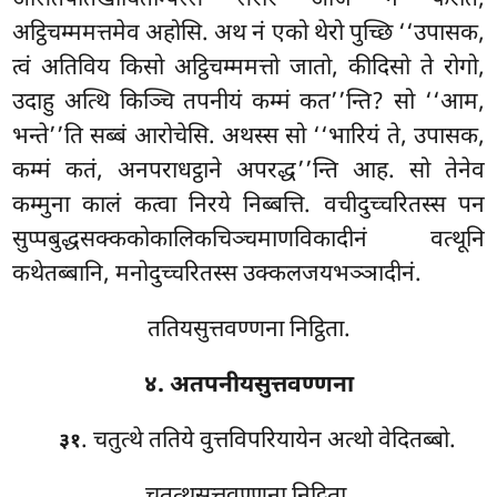
असितपीतखायितम्पिस्स सरीरे ओजं न फरति,
अट्ठिचम्ममत्तमेव अहोसि. अथ नं एको थेरो पुच्छि ‘‘उपासक,
त्वं अतिविय किसो अट्ठिचम्ममत्तो जातो, कीदिसो ते रोगो,
उदाहु
अत्थि किञ्चि तपनीयं कम्मं कत’’न्ति? सो ‘‘आम,
भन्ते’’ति सब्बं आरोचेसि. अथस्स सो ‘‘भारियं ते, उपासक,
कम्मं कतं, अनपराधट्ठाने अपरद्ध’’न्ति आह. सो तेनेव
कम्मुना कालं कत्वा निरये निब्बत्ति. वचीदुच्चरितस्स पन
सुप्पबुद्धसक्ककोकालिकचिञ्चमाणविकादीनं वत्थूनि
कथेतब्बानि, मनोदुच्चरितस्स उक्कलजयभञ्ञादीनं.
ततियसुत्तवण्णना निट्ठिता.
४. अतपनीयसुत्तवण्णना
. चतुत्थे ततिये वुत्तविपरियायेन अत्थो वेदितब्बो.
३१
चतुत्थसुत्तवण्णना निट्ठिता.