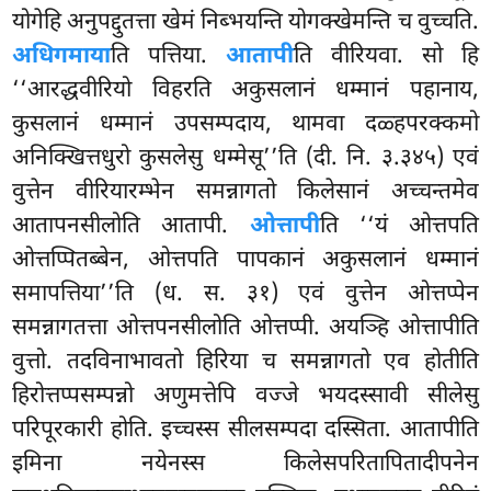
योगेहि अनुपद्दुतत्ता खेमं निब्भयन्ति योगक्खेमन्ति च
वुच्चति.
अधिगमाया
ति पत्तिया.
आतापी
ति वीरियवा. सो हि
‘‘आरद्धवीरियो विहरति अकुसलानं धम्मानं पहानाय,
कुसलानं धम्मानं उपसम्पदाय, थामवा दळ्हपरक्कमो
अनिक्खित्तधुरो कुसलेसु धम्मेसू’’ति (दी. नि. ३.३४५) एवं
वुत्तेन वीरियारम्भेन समन्नागतो किलेसानं अच्चन्तमेव
आतापनसीलोति आतापी.
ओत्तापी
ति ‘‘यं ओत्तपति
ओत्तप्पितब्बेन, ओत्तपति पापकानं अकुसलानं धम्मानं
समापत्तिया’’ति (ध. स. ३१) एवं वुत्तेन ओत्तप्पेन
समन्नागतत्ता ओत्तपनसीलोति ओत्तप्पी. अयञ्हि ओत्तापीति
वुत्तो. तदविनाभावतो हिरिया च समन्नागतो एव होतीति
हिरोत्तप्पसम्पन्नो अणुमत्तेपि वज्जे भयदस्सावी सीलेसु
परिपूरकारी होति. इच्चस्स सीलसम्पदा दस्सिता. आतापीति
इमिना नयेनस्स किलेसपरितापितादीपनेन