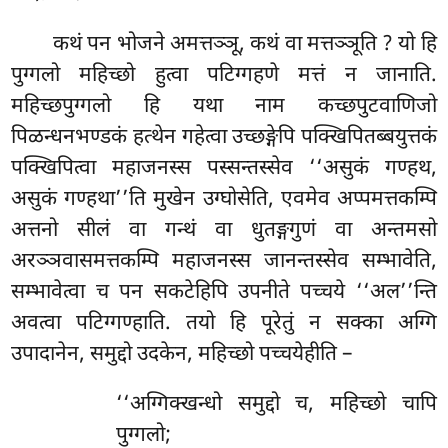
कथं पन भोजने अमत्तञ्ञू, कथं वा मत्तञ्ञूति
? यो हि
पुग्गलो महिच्छो हुत्वा पटिग्गहणे मत्तं न जानाति.
महिच्छपुग्गलो हि यथा नाम कच्छपुटवाणिजो
पिळन्धनभण्डकं हत्थेन गहेत्वा उच्छङ्गेपि पक्खिपितब्बयुत्तकं
पक्खिपित्वा महाजनस्स पस्सन्तस्सेव ‘‘असुकं गण्हथ,
असुकं गण्हथा’’ति मुखेन उग्घोसेति, एवमेव अप्पमत्तकम्पि
अत्तनो सीलं वा गन्थं वा धुतङ्गगुणं वा अन्तमसो
अरञ्ञवासमत्तकम्पि महाजनस्स जानन्तस्सेव सम्भावेति,
सम्भावेत्वा च पन सकटेहिपि उपनीते पच्चये ‘‘अल’’न्ति
अवत्वा पटिग्गण्हाति. तयो हि पूरेतुं न सक्का अग्गि
उपादानेन, समुद्दो उदकेन, महिच्छो पच्चयेहीति –
‘‘अग्गिक्खन्धो समुद्दो च, महिच्छो चापि
पुग्गलो;