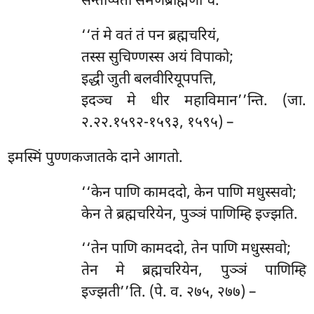
सन्तप्पिता समणब्राह्मणा च.
‘‘तं मे वतं तं पन ब्रह्मचरियं,
तस्स सुचिण्णस्स अयं विपाको;
इद्धी जुती बलवीरियूपपत्ति,
इदञ्च मे धीर महाविमान’’न्ति. (जा.
२.२२.१५९२-१५९३, १५९५) –
इमस्मिं
पुण्णकजातके दाने आगतो.
‘‘केन पाणि कामददो, केन पाणि मधुस्सवो;
केन ते ब्रह्मचरियेन, पुञ्ञं पाणिम्हि इज्झति.
‘‘तेन पाणि कामददो, तेन पाणि मधुस्सवो;
तेन मे ब्रह्मचरियेन, पुञ्ञं पाणिम्हि
इज्झती’’ति. (पे. व. २७५, २७७) –