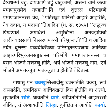
देय्यधम्मो बहु, दायकोपि बहुं दातुकामो, अत्तनो थामं ञत्वा
पमाणयुत्तमेव गण्हाती’’ति एवं वुत्तस्स पटिग्गहणे
पमाणजाननस्स चेव, ‘‘पटिसङ्खा
योनिसो आहारं आहारेति,
नेव दवाय, न मदाया’’तिआदिना (ध. स. १३५५) ‘‘लद्धञ्च
पिण्डपातं अगधितो अमुच्छितो अनज्झोपन्नो
आदीनवदस्सावी निस्सरणपञ्ञो परिभुञ्जती’’ति च आदिना
नयेन वुत्तस्स पच्चवेक्खित्वा पटिसङ्खानपञ्ञाय जानित्वा
आहारपरिभुञ्जनसङ्खातस्स परिभोगे पमाणजाननस्स च
वसेन भोजने मत्तञ्ञू होति, अयं भोजने मत्तञ्ञू नाम. एवं
भोजने अमत्तञ्ञुता मत्तञ्ञुता च होतीति वेदितब्बं.
गाथासु पन
चक्खु
न्तिआदीसु चक्खतीति चक्खु, रूपं
अस्सादेति, समविसमं आचिक्खन्तं विय होतीति वा अत्थो.
सुणातीति
सोतं
. घायतीति
घानं
. जीवितनिमित्तं आहाररसो
जीवितं, तं अव्हायतीति
जिव्हा
. कुच्छितानं आयोति
कायो
.