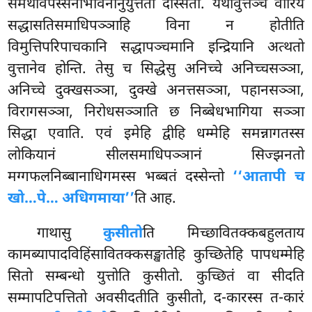
समथविपस्सनाभावनानुयुत्तता दस्सिता. यथावुत्तञ्च वीरियं
सद्धासतिसमाधिपञ्ञाहि विना न होतीति
विमुत्तिपरिपाचकानि सद्धापञ्चमानि इन्द्रियानि अत्थतो
वुत्तानेव होन्ति. तेसु च सिद्धेसु अनिच्चे अनिच्चसञ्ञा,
अनिच्चे दुक्खसञ्ञा, दुक्खे अनत्तसञ्ञा, पहानसञ्ञा,
विरागसञ्ञा, निरोधसञ्ञाति छ निब्बेधभागिया सञ्ञा
सिद्धा एवाति. एवं इमेहि द्वीहि धम्मेहि समन्नागतस्स
लोकियानं
सीलसमाधिपञ्ञानं सिज्झनतो
मग्गफलनिब्बानाधिगमस्स भब्बतं दस्सेन्तो
‘‘आतापी च
खो…पे… अधिगमाया’’
ति आह.
गाथासु
कुसीतो
ति मिच्छावितक्कबहुलताय
कामब्यापादविहिंसावितक्कसङ्खातेहि कुच्छितेहि पापधम्मेहि
सितो सम्बन्धो युत्तोति कुसीतो. कुच्छितं वा सीदति
सम्मापटिपत्तितो अवसीदतीति कुसीतो, द-कारस्स त-कारं