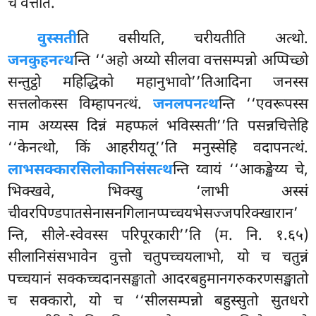
च वत्तति.
वुस्सती
ति
वसीयति, चरीयतीति अत्थो.
जनकुहनत्थ
न्ति ‘‘अहो अय्यो सीलवा वत्तसम्पन्नो अप्पिच्छो
सन्तुट्ठो महिद्धिको महानुभावो’’तिआदिना जनस्स
सत्तलोकस्स विम्हापनत्थं.
जनलपनत्थ
न्ति ‘‘एवरूपस्स
नाम अय्यस्स दिन्नं महप्फलं भविस्सती’’ति पसन्नचित्तेहि
‘‘केनत्थो, किं आहरीयतू’’ति मनुस्सेहि वदापनत्थं.
लाभसक्कारसिलोकानिसंसत्थ
न्ति य्वायं ‘‘आकङ्खेय्य चे,
भिक्खवे, भिक्खु ‘लाभी अस्सं
चीवरपिण्डपातसेनासनगिलानप्पच्चयभेसज्जपरिक्खारान’
न्ति, सीले-स्वेवस्स परिपूरकारी’’ति (म. नि. १.६५)
सीलानिसंसभावेन वुत्तो चतुपच्चयलाभो, यो च चतुन्नं
पच्चयानं सक्कच्चदानसङ्खातो आदरबहुमानगरुकरणसङ्खातो
च सक्कारो, यो च ‘‘सीलसम्पन्नो बहुस्सुतो सुतधरो