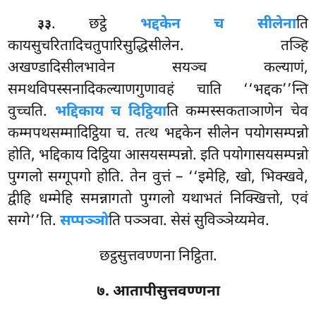
. छट्ठे
भद्दकेन च सीलेना
ति
३३
कायसुचरितादिचतुपारिसुद्धिसीलेन. तञ्हि
अखण्डादिसीलभावेन सयञ्च कल्याणं,
समथविपस्सनादिकल्याणगुणावहं चाति ‘‘भद्दक’’न्ति
वुच्चति.
भद्दिकाय च दिट्ठिया
ति कम्मस्सकताञाणेन चेव
कम्मपथसम्मादिट्ठिया च. तत्थ भद्दकेन सीलेन पयोगसम्पन्नो
होति, भद्दिकाय दिट्ठिया आसयसम्पन्नो. इति पयोगासयसम्पन्नो
पुग्गलो सग्गूपगो होति. तेन वुत्तं – ‘‘इमेहि, खो, भिक्खवे,
द्वीहि धम्मेहि समन्नागतो पुग्गलो यथाभतं निक्खित्तो, एवं
सग्गे’’ति.
सप्पञ्ञो
ति पञ्ञवा. सेसं सुविञ्ञेय्यमेव.
छट्ठसुत्तवण्णना निट्ठिता.
७. आतापीसुत्तवण्णना