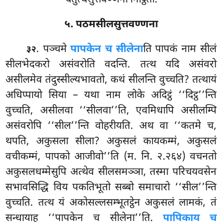
५. पठमसीलसुत्तवण्णना
. पञ्चमे
पापकेन च सीलेना
ति पापकं नाम सीलं
३२
सीलभेदकरो असंवरोति वदन्ति. तत्थ यदि असंवरो
असीलमेव तंदुस्सील्यभावतो, कथं सीलन्ति वुच्चति? तत्थायं
अधिप्पायो सिया
– यथा नाम लोके अदिट्ठं ‘‘दिट्ठ’’न्ति
वुच्चति, असीलवा ‘‘सीलवा’’ति, एवमिधापि असीलम्पि
असंवरोपि
‘‘सील’’न्ति वोहरीयति. अथ वा ‘‘कतमे च,
थपति, अकुसला सीला? अकुसलं कायकम्मं, अकुसलं
वचीकम्मं, पापको आजीवो’’ति (म. नि. २.२६४) वचनतो
अकुसलधम्मेसुपि अत्थेव सीलसमञ्ञा, तस्मा परिचयवसेन
सभावसिद्धि विय पकतिभूतो सब्बो समाचारो ‘‘सील’’न्ति
वुच्चति. तत्थ यं अकोसल्लसम्भूतट्ठेन अकुसलं लामकं, तं
सन्धायाह ‘‘पापकेन च सीलेना’’ति.
पापिकाय च