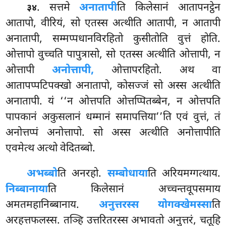
. सत्तमे
अनातापी
ति किलेसानं आतापनट्ठेन
३४
आतापो, वीरियं, सो एतस्स अत्थीति आतापी, न आतापी
अनातापी, सम्मप्पधानविरहितो कुसीतोति वुत्तं होति.
ओत्तापो वुच्चति पापुत्रासो, सो एतस्स अत्थीति ओत्तापी, न
ओत्तापी
अनोत्तापी,
ओत्तापरहितो. अथ वा
आतापप्पटिपक्खो अनातापो, कोसज्जं सो अस्स अत्थीति
अनातापी. यं ‘‘न ओत्तपति ओत्तप्पितब्बेन, न ओत्तपति
पापकानं अकुसलानं धम्मानं समापत्तिया’’ति एवं वुत्तं, तं
अनोत्तप्पं अनोत्तापो. सो अस्स अत्थीति अनोत्तापीति
एवमेत्थ अत्थो वेदितब्बो.
अभब्बो
ति अनरहो.
सम्बोधाया
ति अरियमग्गत्थाय.
निब्बानाया
ति किलेसानं अच्चन्तवूपसमाय
अमतमहानिब्बानाय.
अनुत्तरस्स योगक्खेमस्सा
ति
अरहत्तफलस्स. तञ्हि उत्तरितरस्स अभावतो अनुत्तरं, चतूहि