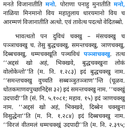
मनते विजानातीति
मनो
. पोराणा पनाहु मुनातीति
मनो,
नाळिया मिनमानो विय महातुलाय धारयमानो विय च
आरम्मणं विजानातीति अत्थो. एवं तावेत्थ पदत्थो वेदितब्बो.
भावत्थतो पन दुविधं चक्खु – मंसचक्खु च
पञ्ञाचक्खु च. तेसु बुद्धचक्खु, समन्तचक्खु, ञाणचक्खु,
दिब्बचक्खु, धम्मचक्खूति पञ्चविधं
पञ्ञाचक्खु
. तत्थ
‘‘अद्दसं खो
अहं, भिक्खवे, बुद्धचक्खुना लोकं
वोलोकेन्तो’’ति (म. नि. १.२८३) इदं बुद्धचक्खु नाम.
‘‘समन्तचक्खु वुच्चति सब्बञ्ञुतञ्ञाण’’न्ति (चूळव.
धोतकमाणवपुच्छानिद्देस ३२) इदं समन्तचक्खु नाम. ‘‘चक्खुं
उदपादी’’ति (सं. नि. ५.१०८१; महाव. १५) इदं ञाणचक्खु
नाम. ‘‘अद्दसं खो अहं, भिक्खवे, दिब्बेन चक्खुना
विसुद्धेना’’ति (म. नि. १.२८४) इदं दिब्बचक्खु नाम.
‘‘विरजं वीतमलं धम्मचक्खुं उदपादी’’ति
(म. नि. २.३९५;