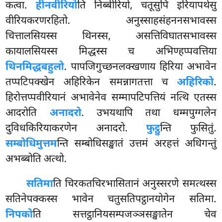
कत्वा.
हीनवीरियो
ति निब्बीरियो, चतूसुपि इरियापथेसु
वीरियकरणरहितो. अनुस्साहसंहननसभावस्स
चित्तालसियस्स थिनस्स, असत्तिविघातसभावस्स
कायालसियस्स मिद्धस्स च अभिण्हप्पवत्तिया
थिनमिद्धबहुलो
. पापजिगुच्छनलक्खणाय हिरिया अभावेन
तप्पटिपक्खेन अहिरिकेन समन्नागतत्ता च
अहिरिको
.
हिरोत्तप्पवीरियानं अभावेनेव सम्मापटिपत्तियं नत्थि एतस्स
आदरोति
अनादरो
. उभयथापि तथा धम्मपुग्गलेन
दुविधकिरियाकरणेन अनादरो.
फुट्ठु
न्ति फुसितुं.
सम्बोधिमुत्तम
न्ति सम्बोधिसङ्खातं उत्तमं अरहत्तं अधिगन्तुं
अभब्बोति अत्थो.
सतिमा
ति चिरकतचिरभासितानं अनुस्सरणे समत्थस्स
सतिनेपक्कस्स भावेन चतुसतिपट्ठानयोगेन सतिमा.
निपको
ति सत्तट्ठानियसम्पजञ्ञसङ्खातेन चेव