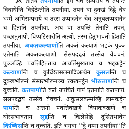
. ततिये
तपनीया
ति इध चेव सम्पराये च तपन्ति
३०
विबाधेन्ति विहेठेन्तीति तपनीया. तपनं वा दुक्खं दिट्ठे चेव
धम्मे अभिसम्पराये च तस्स उप्पादनेन चेव अनुबलप्पदानेन
च हिताति तपनीया. अथ वा तपन्ति
तेनाति तपनं,
पच्छानुतापो, विप्पटिसारोति अत्थो, तस्स हेतुभावतो हिताति
तपनीया.
अकतकल्याणो
ति अकतं कल्याणं भद्दकं पुञ्ञं
एतेनाति अकतकल्याणो. सेसपदद्वयं तस्सेव वेवचनं.
पुञ्ञञ्हि पवत्तिहितताय आयतिंसुखताय च भद्दकट्ठेन
कल्याण
न्ति च कुच्छितसलनादिअत्थेन
कुसल
न्ति च
दुक्खभीरूनं संसारभीरूनञ्च रक्खनट्ठेन
भीरुत्ताण
न्ति च
वुच्चति.
कतपापो
ति कतं उपचितं पापं एतेनाति कतपापो.
सेसपदद्वयं तस्सेव वेवचनं. अकुसलकम्मञ्हि लामकट्ठेन
पाप
न्ति च अत्तनो पवत्तिक्खणे विपाकक्खणे च
घोरसभावताय
लुद्द
न्ति च किलेसेहि दूसितभावेन
किब्बिस
न्ति च वुच्चति. इति भगवा ‘‘द्वे धम्मा तपनीया’’ति