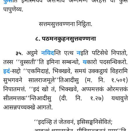
फुसे
ति इमस्मिंयेव अत्तभावे अग्गमग्गं अरहत्तं वा फुसे
पापुणेय्य.
सत्तमसुत्तवण्णना निट्ठिता.
८. पठमनकुहनसुत्तवण्णना
. अट्ठमे
नयिद
न्ति एत्थ
न
इति पटिसेधे निपातो,
३५
तस्स ‘‘वुस्सती’’ति इमिना सम्बन्धो,
य
कारो पदसन्धिकरो.
इदं
-सद्दो ‘‘एकमिदाहं, भिक्खवे, समयं उक्कट्ठायं विहरामि
सुभगवने सालराजमूले’’तिआदीसु (म. नि. १.५०१)
निपातमत्तं. ‘‘इदं खो तं, भिक्खवे, अप्पमत्तकं ओरमत्तकं
सीलमत्तक’’न्तिआदीसु (दी. नि. १.२७) यथावुत्ते
आसन्नपच्चक्खे आगतो.
‘‘इदञ्हि तं जेतवनं, इसिसङ्घनिसेवितं;