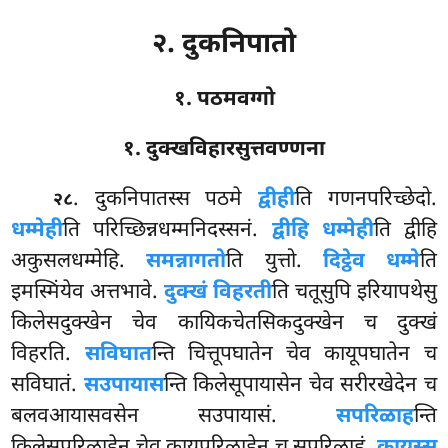
२. दुकनिपातो
१. पठमवग्गो
१. दुक्खविहारसुत्तवण्णना
. दुकनिपातस्स
पठमे
द्वीही
ति गणनपरिच्छेदो.
२८
धम्मेही
ति परिच्छिन्नधम्मनिदस्सनं.
द्वीहि धम्मेही
ति द्वीहि
अकुसलधम्मेहि.
समन्नागतो
ति युत्तो.
दिट्ठेव धम्मे
ति
इमस्मिंयेव अत्तभावे.
दुक्खं विहरती
ति चतूसुपि इरियापथेसु
किलेसदुक्खेन चेव कायिकचेतसिकदुक्खेन च दुक्खं
विहरति.
सविघात
न्ति चित्तूपघातेन चेव कायूपघातेन च
सविघातं.
सउपायास
न्ति किलेसूपायासेन चेव सरीरखेदेन च
बलवआयासवसेन सउपायासं.
सपरिळाह
न्ति
किलेसपरिळाहेन चेव कायपरिळाहेन च सपरिळाहं.
कायस्स