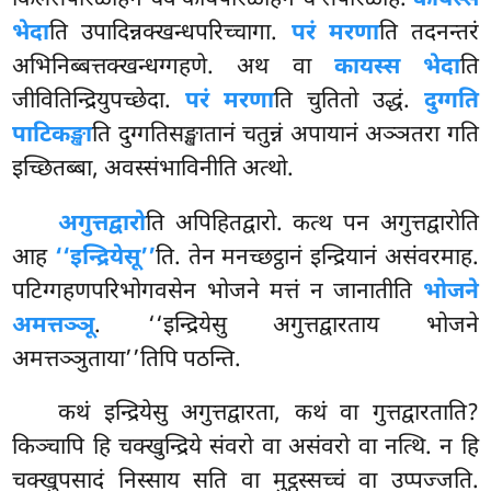
भेदा
ति उपादिन्नक्खन्धपरिच्चागा.
परं मरणा
ति तदनन्तरं
अभिनिब्बत्तक्खन्धग्गहणे. अथ वा
कायस्स भेदा
ति
जीवितिन्द्रियुपच्छेदा.
परं मरणा
ति चुतितो उद्धं.
दुग्गति
पाटिकङ्खा
ति दुग्गतिसङ्खातानं चतुन्नं अपायानं अञ्ञतरा गति
इच्छितब्बा, अवस्संभाविनीति अत्थो.
अगुत्तद्वारो
ति अपिहितद्वारो. कत्थ पन अगुत्तद्वारोति
आह
‘‘इन्द्रियेसू’’
ति. तेन मनच्छट्ठानं इन्द्रियानं असंवरमाह.
पटिग्गहणपरिभोगवसेन भोजने मत्तं न जानातीति
भोजने
अमत्तञ्ञू
. ‘‘इन्द्रियेसु अगुत्तद्वारताय भोजने
अमत्तञ्ञुताया’’तिपि पठन्ति.
कथं
इन्द्रियेसु अगुत्तद्वारता, कथं वा गुत्तद्वारताति?
किञ्चापि हि चक्खुन्द्रिये संवरो वा असंवरो वा नत्थि. न हि
चक्खुपसादं निस्साय सति वा मुट्ठस्सच्चं वा उप्पज्जति.