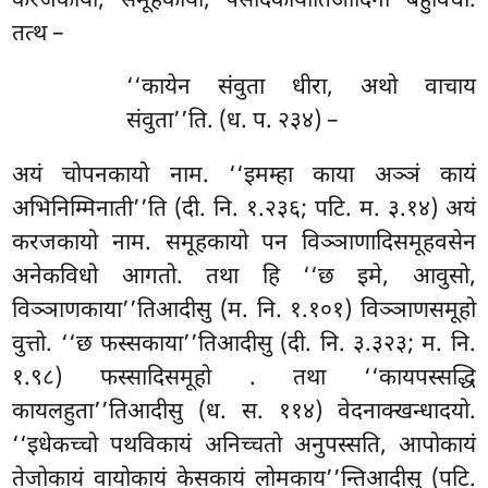
करजकायो, समूहकायो, पसादकायोतिआदिना बहुविधो.
तत्थ –
‘‘कायेन
संवुता धीरा, अथो वाचाय
संवुता’’ति. (ध. प. २३४) –
अयं चोपनकायो नाम. ‘‘इमम्हा काया अञ्ञं कायं
अभिनिम्मिनाती’’ति (दी. नि. १.२३६; पटि. म. ३.१४) अयं
करजकायो नाम. समूहकायो पन विञ्ञाणादिसमूहवसेन
अनेकविधो आगतो. तथा हि ‘‘छ इमे, आवुसो,
विञ्ञाणकाया’’तिआदीसु
(म. नि. १.१०१) विञ्ञाणसमूहो
वुत्तो. ‘‘छ फस्सकाया’’तिआदीसु (दी. नि. ३.३२३; म. नि.
१.९८) फस्सादिसमूहो
. तथा ‘‘कायपस्सद्धि
कायलहुता’’तिआदीसु (ध. स. ११४) वेदनाक्खन्धादयो.
‘‘इधेकच्चो पथविकायं अनिच्चतो अनुपस्सति, आपोकायं
तेजोकायं वायोकायं केसकायं लोमकाय’’न्तिआदीसु (पटि.