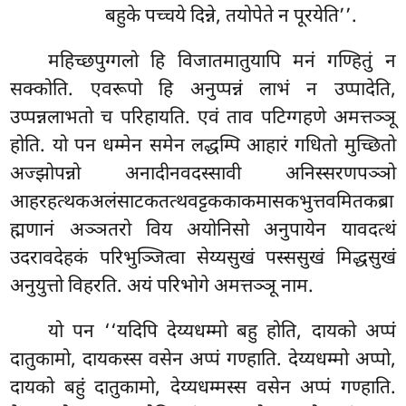
बहुके पच्चये दिन्ने, तयोपेते न पूरयेति’’.
महिच्छपुग्गलो
हि विजातमातुयापि मनं गण्हितुं न
सक्कोति. एवरूपो हि अनुप्पन्नं लाभं न उप्पादेति,
उप्पन्नलाभतो च परिहायति. एवं ताव पटिग्गहणे अमत्तञ्ञू
होति. यो पन धम्मेन समेन लद्धम्पि आहारं गधितो मुच्छितो
अज्झोपन्नो अनादीनवदस्सावी अनिस्सरणपञ्ञो
आहरहत्थकअलंसाटकतत्थवट्टककाकमासकभुत्तवमितकब्रा
ह्मणानं अञ्ञतरो विय अयोनिसो अनुपायेन यावदत्थं
उदरावदेहकं परिभुञ्जित्वा सेय्यसुखं पस्ससुखं मिद्धसुखं
अनुयुत्तो विहरति. अयं परिभोगे अमत्तञ्ञू नाम.
यो पन ‘‘यदिपि देय्यधम्मो बहु होति, दायको अप्पं
दातुकामो, दायकस्स वसेन अप्पं गण्हाति. देय्यधम्मो अप्पो,
दायको बहुं दातुकामो, देय्यधम्मस्स वसेन अप्पं गण्हाति.