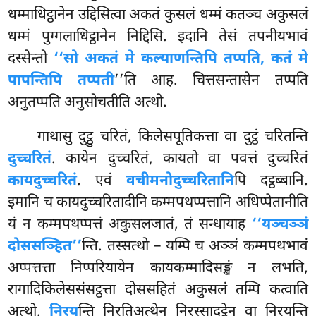
धम्माधिट्ठानेन उद्दिसित्वा अकतं कुसलं धम्मं कतञ्च अकुसलं
धम्मं पुग्गलाधिट्ठानेन निद्दिसि. इदानि तेसं तपनीयभावं
दस्सेन्तो
‘‘सो अकतं मे कल्याणन्तिपि तप्पति, कतं मे
पापन्तिपि तप्पती
’’ति आह. चित्तसन्तासेन तप्पति
अनुतप्पति अनुसोचतीति अत्थो.
गाथासु दुट्ठु चरितं, किलेसपूतिकत्ता वा दुट्ठं चरितन्ति
दुच्चरितं
. कायेन दुच्चरितं, कायतो वा पवत्तं दुच्चरितं
कायदुच्चरितं
. एवं
वचीमनोदुच्चरितानि
पि दट्ठब्बानि.
इमानि च कायदुच्चरितादीनि कम्मपथप्पत्तानि अधिप्पेतानीति
यं न कम्मपथप्पत्तं अकुसलजातं, तं सन्धायाह
‘‘यञ्चञ्ञं
दोससञ्हित’’
न्ति. तस्सत्थो – यम्पि च अञ्ञं कम्मपथभावं
अप्पत्तत्ता निप्परियायेन कायकम्मादिसङ्खं न लभति,
रागादिकिलेससंसट्ठत्ता दोससहितं अकुसलं तम्पि कत्वाति
अत्थो.
निरय
न्ति निरतिअत्थेन निरस्सादट्ठेन वा निरयन्ति