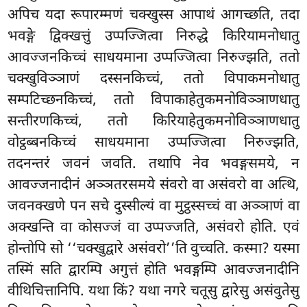
अपिच यदा रूपारम्मणं चक्खुस्स आपाथं आगच्छति, तदा
भवङ्गे द्विक्खत्तुं उप्पज्जित्वा निरुद्धे किरियामनोधातु
आवज्जनकिच्चं साधयमाना उप्पज्जित्वा निरुज्झति, ततो
चक्खुविञ्ञाणं दस्सनकिच्चं, ततो विपाकमनोधातु
सम्पटिच्छनकिच्चं, ततो विपाकाहेतुकमनोविञ्ञाणधातु
सन्तीरणकिच्चं, ततो किरियाहेतुकमनोविञ्ञाणधातु
वोट्ठब्बनकिच्चं साधयमाना उप्पज्जित्वा निरुज्झति,
तदनन्तरं जवनं जवति. तथापि नेव भवङ्गसमये, न
आवज्जनादीनं अञ्ञतरसमये
संवरो वा असंवरो वा अत्थि,
जवनक्खणे पन सचे दुस्सील्यं वा मुट्ठस्सच्चं वा अञ्ञाणं वा
अक्खन्ति वा कोसज्जं वा उप्पज्जति, असंवरो होति. एवं
होन्तोपि सो ‘‘चक्खुद्वारे असंवरो’’ति वुच्चति. कस्मा? यस्मा
तस्मिं सति द्वारम्पि अगुत्तं होति भवङ्गम्पि आवज्जनादीनि
वीथिचित्तानिपि. यथा किं? यथा नगरे चतूसु द्वारेसु असंवुतेसु