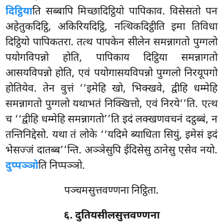
दिट्ठिया
ति सब्बापि मिच्छादिट्ठियो पापिकाव. विसेसतो पन
अहेतुकदिट्ठि, अकिरियदिट्ठि, नत्थिकदिट्ठीति इमा तिविधा
दिट्ठियो पापिकतरा. तत्थ पापकेन सीलेन समन्नागतो पुग्गलो
पयोगविपन्नो होति, पापिकाय दिट्ठिया समन्नागतो
आसयविपन्नो होति, एवं पयोगासयविपन्नो पुग्गलो निरयूपगो
होतियेव. तेन वुत्तं ‘‘इमेहि खो, भिक्खवे, द्वीहि धम्मेहि
समन्नागतो पुग्गलो यथाभतं निक्खित्तो, एवं निरये’’ति. एत्थ
च ‘‘द्वीहि धम्मेहि समन्नागतो’’ति इदं लक्खणवचनं दट्ठब्बं, न
तन्तिनिद्देसो. यथा तं लोके ‘‘यदिमे ब्याधिता
सियुं, इमेसं इदं
भेसज्जं दातब्ब’’न्ति. अञ्ञेसुपि ईदिसेसु ठानेसु एसेव नयो.
दुप्पञ्ञो
ति निप्पञ्ञो.
पञ्चमसुत्तवण्णना निट्ठिता.
६. दुतियसीलसुत्तवण्णना