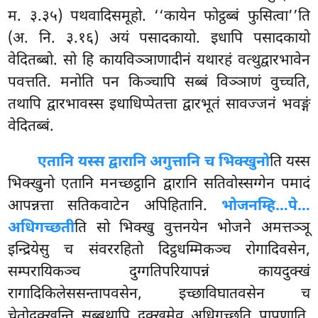
म. ३.३५) पथवादिसमूहो. ‘‘कायेन फोट्ठब्बं फुसित्वा’’ति
(अ. नि. ३.१६) अयं पसादकायो. इधापि पसादकायो
वेदितब्बो. सो हि कायविञ्ञाणादीनं यथारहं वत्थुद्वारभावेन
पवत्तति. मनोति पन किञ्चापि सब्बं विञ्ञाणं वुच्चति,
तथापि द्वारभावस्स इधाधिप्पेतत्ता द्वारभूतं सावज्जनं भवङ्गं
वेदितब्बं.
एतानि यस्स द्वारानि अगुत्तानि च भिक्खुनो
ति यस्स
भिक्खुनो एतानि मनच्छट्ठानि द्वारानि सतिवोस्सग्गेन पमादं
आपन्नत्ता सतिकवाटेन अपिहितानि.
भोजनम्हि…पे…
अधिगच्छती
ति सो भिक्खु वुत्तनयेन भोजने अमत्तञ्ञू
इन्द्रियेसु च संवररहितो दिट्ठधम्मिकञ्च रोगादिवसेन,
सम्परायिकञ्च दुग्गतिपरियापन्नं कायदुक्खं
रागादिकिलेससन्तापवसेन, इच्छाविघातवसेन च
चेतोदुक्खन्ति सब्बथापि दुक्खमेव अधिगच्छति पापुणाति.