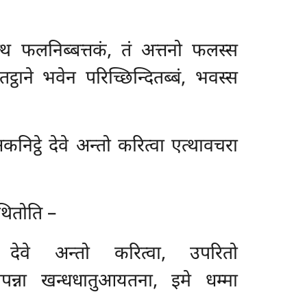
्थ फलनिब्बत्तकं, तं अत्तनो फलस्स
ठाने भवेन परिच्छिन्दितब्बं, भवस्स
कनिट्ठे देवे अन्तो करित्वा एत्थावचरा
थितोति –
 देवे अन्तो करित्वा, उपरितो
ापन्ना खन्धधातुआयतना, इमे धम्मा