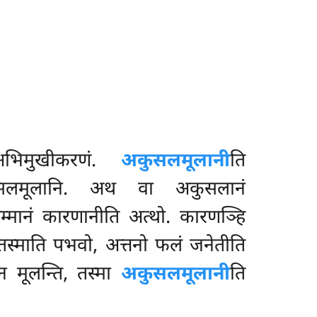
भिमुखीकरणं.
अकुसलमूलानी
ति
कुसलमूलानि. अथ वा अकुसलानं
्मानं कारणानीति अत्थो. कारणञ्हि
तस्माति पभवो, अत्तनो फलं जनेतीति
ठेन मूलन्ति, तस्मा
अकुसलमूलानी
ति