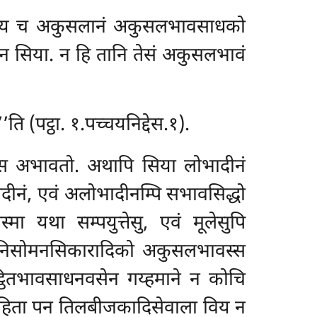
 विय च अकुसलानं अकुसलभावसाधको
वो न सिया. न हि तानि तेसं अकुसलभावं
’’ति (पट्ठा. १.पच्चयनिद्देस.१).
स अभावतो. अथापि सिया लोभादीनं
ादीनं, एवं अलोभादीनम्पि सभावसिद्धो
 यथा सम्पयुत्तेसु, एवं मूलेसुपि
ोनिसोमनसिकारादिको
अकुसलभावस्स
िट्ठितभावसाधनवसेन गय्हमाने न कोचि
हेतुरहिता पन तिलबीजकादिसेवाला विय न