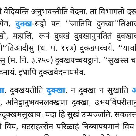
वेदियन्ति अनुभवन्तीति वेदना. ता विभागतो दस्स
तोयेव.
दुक्ख
-सद्दो
पन ‘‘जातिपि दुक्खा’’तिआ
खो, महालि, रूपं दुक्खं दुक्खानुपतितं दुक्खा
चयो’’तिआदीसु (ध. प. ११७) दुक्खपच्चये. ‘‘या
सु (म. नि. ३.२५०) दुक्खपच्चयट्ठाने. ‘‘सुखस्
दनायं. इधापि दुक्खवेदनायमेव.
खा
. दुक्खयतीति
दुक्खा
. न दुक्खा न सुखाति
अ
ुखा, अनिट्ठानुभवनलक्खणा दुक्खा, उभयविपरी
दुक्खमसुखाय. यदा हि सुखं उप्पज्जति, सकलस
्तं विय, घटसहस्सेन परिळाहं निब्बापयमानं विय