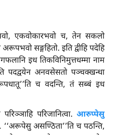
वो, एकवोकारभवो च, तेन सकलो
अरूपभवो सङ्गहितो. इति द्वीहि पदेहि
ग्गफलानि इध तिकविनिमुत्तधम्मा नाम
ि पदद्वयेन अनवसेसतो पञ्चक्खन्धा
पधातू’’ति च वदन्ति, तं सब्बं इध
ि परिञ्ञाहि परिजानित्वा.
आरुप्पेसु
 ‘‘अरूपेसु असण्ठिता’’ति च पठन्ति,