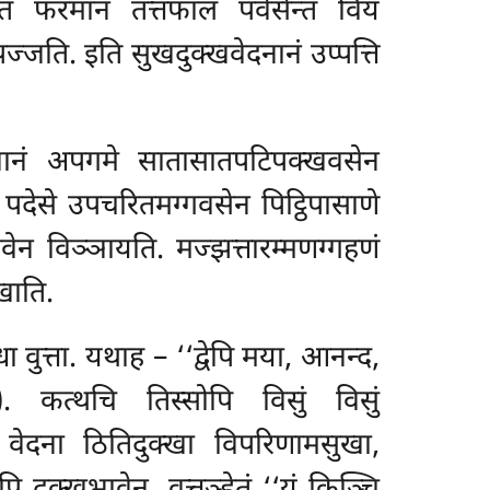
तं फरमानं तत्तफालं पवेसेन्तं विय
पज्जति. इति सुखदुक्खवेदनानं उप्पत्ति
्खानं अपगमे सातासातपटिपक्खवसेन
 पदेसे उपचरितमग्गवसेन पिट्ठिपासाणे
ावेन विञ्ञायति. मज्झत्तारम्मणग्गहणं
खाति.
वुत्ता. यथाह – ‘‘द्वेपि मया, आनन्द,
. कत्थचि तिस्सोपि विसुं विसुं
 वेदना ठितिदुक्खा विपरिणामसुखा,