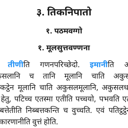
३. तिकनिपातो
१. पठमवग्गो
१. मूलसुत्तवण्णना
मे
तीणी
ति गणनपरिच्छेदो.
इमानी
ति अ
त्थ अकुसलानि च तानि मूलानि चाति अ
तकट्ठेन मूलानि चाति अकुसलमूलानि, अकुसलधम
 हेतु, पटिच्च एतस्मा एतीति पच्चयो, पभवति ए
बत्तेतीति निब्बत्तकन्ति च वुच्चति. एवं पतिट्ठट्
ारणानीति वुत्तं होति.