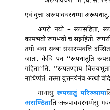
अरूपावचरा’’ति (ध. स. १२
एवं वुत्ता अरूपावचरधम्मा अरूपधातु
अपरो नयो – रूपसहिता, रूपपट
कामभवो रूपभवो च सङ्गहितो. रूपरहि
तयो भवा सब्बा संसारप्पवत्ति दस्स
जाता. केचि पन ‘‘रूपधातूति रूपस
गहिता’’ति. ‘‘रूपतण्हाय विसयभूत
नाधिप्पेतं. तस्मा वुत्तनयेनेव अत्थो वेद
गाथासु
रूपधातुं परिञ्ञाया
त
असण्ठिता
ति अरूपावचरधम्मेसु भवर