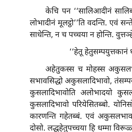
केचि पन ‘‘सालिआदीनं सालि
लोभादीनं मूलट्ठो’’ति वदन्ति. एवं स
साधेन्ति, न च पच्चया न होन्ति. वुत्तञ्ह
‘‘हेतू हेतुसम्पयुत्तकानं
अहेतुकस्स
च मोहस्स अकुसलभ
सभावसिद्धो
अकुसलादिभावो, तंसम्पय
कुसलादिभावोति अलोभादयो कुसला ए
कुसलादिभावो परियेसितब्बो. यो
कारणन्ति गहेतब्बं. एवं अकुसलभावस
दोसो. लद्धहेतुपच्चया हि धम्मा विरू