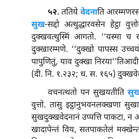
५२
. ततिये
वेदना
ति आरम्मणरसं 
सुख
-सद्दो अत्थुद्धारवसेन हेट्ठा वुत्
दुक्खवत्थुस्मिं आगतो. ‘‘यस्मा च 
दुक्खारम्मणे. ‘‘दुक्खो पापस्स उच्
पापुणितुं, याव दुक्खा निरया’’तिआदी
(दी. नि. १.२३२; ध. स. १६५) दुक्खवे
वचनत्थतो पन सुखयतीति
सु
वुत्तो. तासु इट्ठानुभवनलक्खणा स
सुखदुक्खवेदनानं उप्पत्ति पाकटा,
न अ
खादापेन्तं विय, सतपाकतेलं मक्खेन