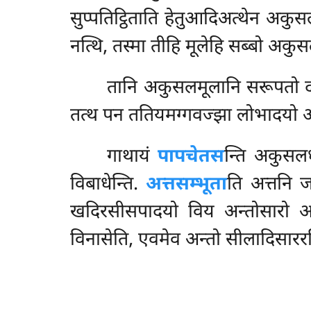
सुप्पतिट्ठिताति हेतुआदिअत्थेन अकु
नत्थि, तस्मा तीहि मूलेहि सब्बो अकुसल
तानि अकुसलमूलानि सरूपतो दस
तत्थ पन ततियमग्गवज्झा लोभादयो
गाथायं
पापचेतस
न्ति अकुसल
विबाधेन्ति.
अत्तसम्भूता
ति अत्तनि 
खदिरसीसपादयो विय अन्तोसारो अहु
विनासेति, एवमेव अन्तो सीलादिसाररहि