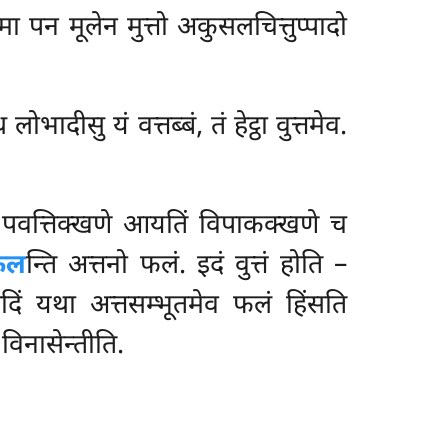
 पन मूलेन मुत्तो अकुसलचित्तुप्पादो
 लोभादीसु यं वत्तब्बं, तं हेट्ठा वुत्तमेव.
 पवत्तिक्खणे आयतिं विपाकक्खणे च
फल
न्ति अत्तनो फलं. इदं वुत्तं होति –
िं यथा अत्तसम्भूतमेव फलं हिंसति
विनासेन्तीति.