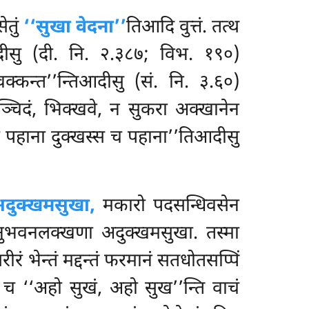
ेतुं
‘‘सुखा वेदना’’
तिआदि वुत्तं. तत्थ
दीसु (दी. नि. २.३८७; विभ. १९०)
वक्कन्त’’न्तिआदीसु (सं. नि. ३.६०)
वञ्चिदं, भिक्खवे, न सुकरा अक्खानेन
स च पहाना दुक्खस्स च पहाना’’तिआदीसु
दुक्खमसुखा,
मकारो पदसन्धिवसेन
तानुभवनलक्खणा अदुक्खमसुखा. तस्मा
रीरं
भेन्तं मद्दन्तं फरमानं सतधोतसप्पिं
 च ‘‘अहो सुखं, अहो सुख’’न्ति वाचं