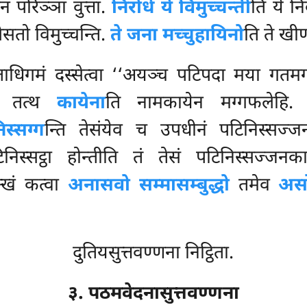
ं परिञ्ञा वुत्ता.
निरोधे ये विमुच्चन्ती
ति ये न
सतो विमुच्चन्ति.
ते जना मच्चुहायिनो
ति ते ख
धिगमं दस्सेत्वा ‘‘अयञ्च पटिपदा मया गतमग्गो
ह. तत्थ
कायेना
ति नामकायेन मग्गफलेहि
स्सग्ग
न्ति तेसंयेव च उपधीनं पटिनिस्सज्ज
िस्सट्ठा होन्तीति तं तेसं पटिनिस्सज्जन
्खं कत्वा
अनासवो सम्मासम्बुद्धो
तमेव
असो
दुतियसुत्तवण्णना निट्ठिता.
३. पठमवेदनासुत्तवण्णना