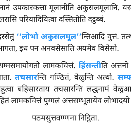
सलानं उपकारकत्ता मूलानीति अकुसलमूलानि. यस्मा
रासि परियादियित्वा दस्सितोति दट्ठब्बं.
्सेतुं
‘‘लोभो अकुसलमूल’’
न्तिआदि वुत्तं. तत्थ
 आगता, इध पन अनवसेसाति अयमेव विसेसो.
धम्मसमायोगतो लामकचित्तं.
हिंसन्ती
ति अत्तनो
जाता.
तचसार
न्ति गण्ठितं, वेळुन्ति अत्थो.
सम्
त्वा बहिसारताय तचसारन्ति लद्धनामं वेळुआद
तं लामकचित्तं पुग्गलं अत्तसम्भूतायेव लोभादयो 
पठमसुत्तवण्णना निट्ठिता.