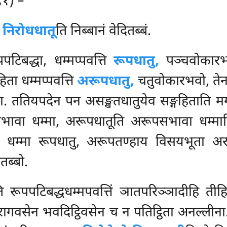
९१) –
.
निरोधधातू
ति निब्बानं वेदितब्बं.
िबद्धा, धम्मप्पवत्ति
रूपधातु,
पञ्चवोकारभ
ता धम्मप्पवत्ति
अरूपधातु,
चतुवोकारभवो, तेन 
िता. ततियपदेन पन असङ्खतधातुयेव सङ्गहिताति म
भावा धम्मा, अरूपधातूति अरूपसभावा धम्मात
ा धम्मा रूपधातु, अरूपतण्हाय विसयभूता अरू
ितब्बो.
ि रूपपटिबद्धधम्मपवत्तिं ञातपरिञ्ञादीहि तीह
ागवसेन भवदिट्ठिवसेन च न पतिट्ठिता अनल्लीना.