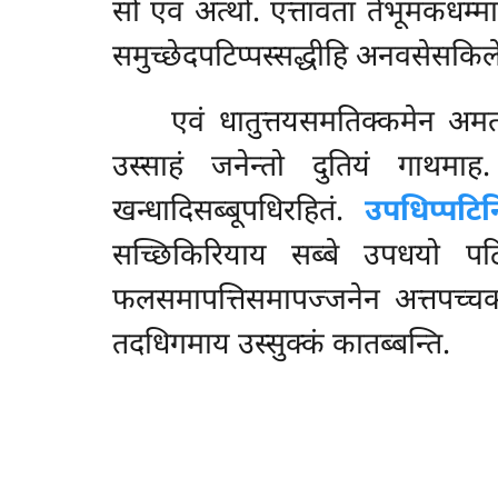
सो एव अत्थो. एत्तावता तेभूमकधम्मान
समुच्छेदपटिप्पस्सद्धीहि अनवसेसकिले
एवं धातुत्तयसमतिक्कमेन अमता
उस्साहं जनेन्तो दुतियं गाथमा
खन्धादिसब्बूपधिरहितं.
उपधिप्पटिनि
सच्छिकिरियाय सब्बे उपधयो पटिन
फलसमापत्तिसमापज्जनेन अत्तपच्चक
तदधिगमाय उस्सुक्कं कातब्बन्ति.