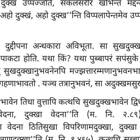
ुक्खं उप्पज्जति, सकलसरीरं खोभेन्तं मद्दन्
ो दुक्खं, अहो दुक्ख’’न्ति विप्पलापेन्तमेव उप्
 दुद्दीपना अन्धकारा अविभूता. सा सुखदुक
 पाकटा होति. यथा किं? यथा पुब्बापरं सपंसुके
णेसु सुखदुक्खानुभवनेनपि मज्झत्तारम्मणानुभवनभ
मणग्गहणाभावतो
. यञ्च तत्रानुभवनं, सा अदुक्खमसु
ेन तिधा वुत्तापि कत्थचि सुखदुक्खभावेन द्विधा 
वेदना, दुक्खा वेदना’’ति (म. नि. २.८९)
 वेदना ठितिसुखा विपरिणामदुक्खा, दुक्खा