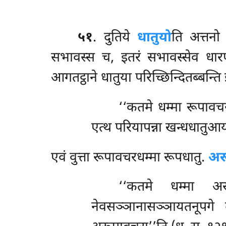
५१
. दुतिये
धातुयो
ति अत्तनो
सभावस्स च, इतरं सभावस्सेव धारण
आगतट्ठाने धातुया परिच्छिन्दितब्बन्त
‘‘कतमे
धम्मा रूपावचर
एत्थ परियापन्ना खन्धधातुआ
एवं वुत्ता रूपावचरधम्मा रूपधातु.
अर
‘‘कतमे धम्मा अरू
नेवसञ्ञानासञ्ञायतनूपगे 