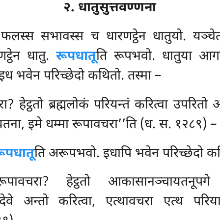
२. धातुसुत्तवण्णना
 फलस्स सभावस्स च धारणट्ठेन धातुयो. यञ्चेत
ट्ठेन धातु.
रूपधातू
ति
रूपभवो. धातुया आगतट्
ि इध भवेन परिच्छेदो कथितो. तस्मा –
ा? हेट्ठतो ब्रह्मलोकं परियन्तं करित्वा उपरितो अ
यतना, इमे धम्मा रूपावचरा’’ति (ध. स. १२८९) –
ूपधातू
ति अरूपभवो. इधापि भवेन परिच्छेदो क
पावचरा? हेट्ठतो आकासानञ्चायतनूपगे
देवे अन्तो करित्वा, एत्थावचरा एत्थ परिय