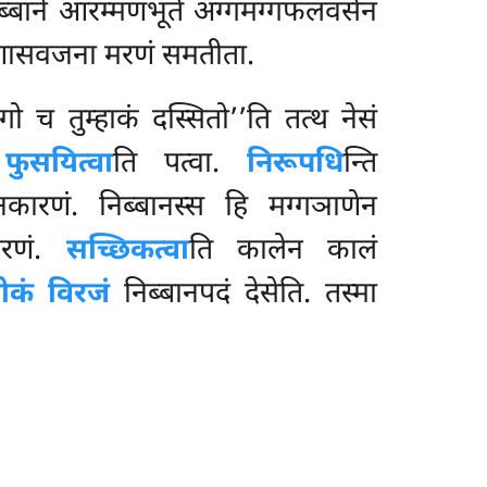
िब्बाने आरम्मणभूते
अग्गमग्गफलवसेन
ीणासवजना मरणं समतीता.
 च तुम्हाकं दस्सितो’’ति तत्थ नेसं
.
फुसयित्वा
ति पत्वा.
निरूपधि
न्ति
नकारणं. निब्बानस्स हि मग्गञाणेन
कारणं.
सच्छिकत्वा
ति कालेन कालं
कं विरजं
निब्बानपदं देसेति. तस्मा