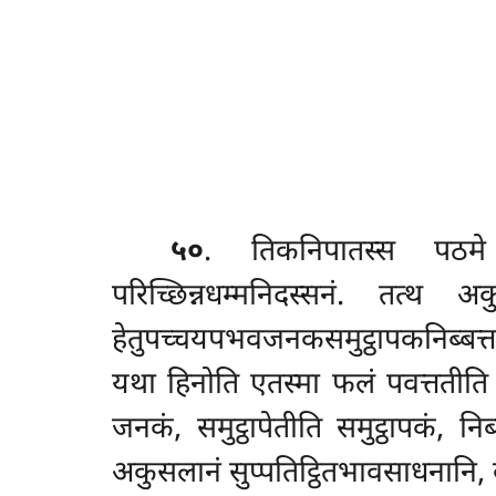
५०
. तिकनिपातस्स
पठ
परिच्छिन्नधम्मनिदस्सनं. त
हेतुपच्चयपभवजनकसमुट्ठापकनिब्बत्
यथा हिनोति एतस्मा फलं पवत्ततीति
जनकं, समुट्ठापेतीति समुट्ठापकं, निब्
अकुसलानं सुप्पतिट्ठितभावसाधनानि, क