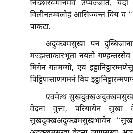
निच्छारयमानमेव उप्पज्जति. यदा द
विलीनतम्बलोहं आसिञ्चन्तं विय च ‘‘अह
पाकटा.
अदुक्खमसुखा पन दुब्बिजाना
मज्झत्ताकारभूता नयतो गण्हन्तस्सेव
मिगेन गतमग्गो, एवं इट्ठानिट्ठारम्म
पिट्ठिपासाणगमनं विय इट्ठानिट्ठारम्
एवमेत्थ सुखदुक्खअदुक्खमसुखभाव
वेदना वुत्ता, परियायेन सुखा 
सुखदुक्खअदुक्खमसुखभावेन ‘‘सुखा