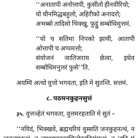
‘‘अनातापी
अनोत्तापी, कुसीतो हीनवीरियो;
यो थीनमिद्धबहुलो, अहिरीको अनादरो;
अभब्बो तादिसो भिक्खु, फुट्ठुं सम्बोधिमुत्तमं.
‘‘यो
च सतिमा निपको झायी, आतापी
ओत्तापी च अप्पमत्तो;
संयोजनं जातिजराय छेत्वा, इधेव
सम्बोधिमनुत्तरं फुसे’’ति.
अयम्पि अत्थो वुत्तो भगवता, इति मे सुतन्ति. सत्तमं.
८. पठमनकुहनसुत्तं
. वुत्तञ्हेतं भगवता, वुत्तमरहताति मे सुतं –
३५
‘‘नयिदं, भिक्खवे, ब्रह्मचरियं वुस्सति जनकुहनत्थं, न