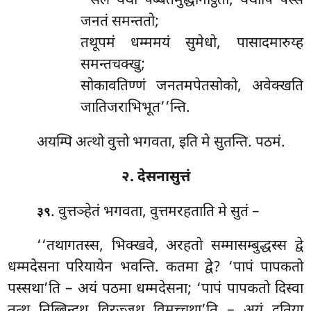
‘‘सेले यथा पब्बतमुद्धनिट्ठितो, यथापि पस्से
जनतं समन्ततो;
तथूपमं धम्ममयं सुमेधो, पासादमारुय्ह
समन्तचक्खु;
सोकावतिण्णं जनतमपेतसोको, अवेक्खति
जातिजराभिभूत’’न्ति.
अयम्पि अत्थो वुत्तो भगवता, इति मे सुतन्ति. पठमं.
२. देसनासुत्तं
. वुत्तञ्हेतं
भगवता, वुत्तमरहताति मे सुतं –
३९
‘‘तथागतस्स, भिक्खवे, अरहतो सम्मासम्बुद्धस्स द्वे
धम्मदेसना परियायेन भवन्ति. कतमा द्वे? ‘पापं पापकतो
पस्सथा’ति – अयं पठमा धम्मदेसना; ‘पापं पापकतो दिस्वा