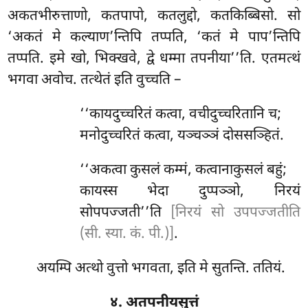
अकतभीरुत्ताणो, कतपापो, कतलुद्दो, कतकिब्बिसो. सो
‘अकतं मे कल्याण’न्तिपि तप्पति, ‘कतं मे पाप’न्तिपि
तप्पति. इमे खो, भिक्खवे, द्वे धम्मा तपनीया’’ति. एतमत्थं
भगवा अवोच. तत्थेतं इति वुच्चति –
‘‘कायदुच्चरितं कत्वा, वचीदुच्चरितानि च;
मनोदुच्चरितं
कत्वा, यञ्चञ्ञं दोससञ्हितं.
‘‘अकत्वा
कुसलं कम्मं, कत्वानाकुसलं बहुं;
कायस्स भेदा दुप्पञ्ञो, निरयं
सोपपज्जती’’ति
[निरयं सो उपपज्जतीति
(सी. स्या. कं. पी.)]
.
अयम्पि अत्थो वुत्तो भगवता, इति मे सुतन्ति. ततियं.
४. अतपनीयसुत्तं