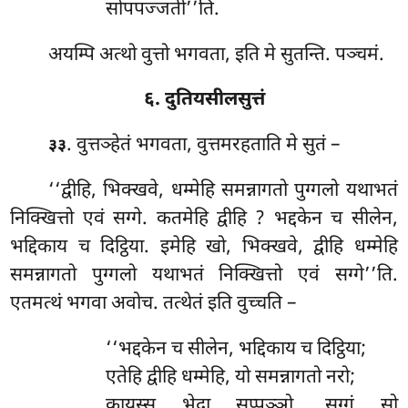
सोपपज्जती’’ति.
अयम्पि अत्थो वुत्तो भगवता, इति मे सुतन्ति. पञ्चमं.
६. दुतियसीलसुत्तं
. वुत्तञ्हेतं भगवता, वुत्तमरहताति मे सुतं –
३३
‘‘द्वीहि, भिक्खवे, धम्मेहि समन्नागतो पुग्गलो यथाभतं
निक्खित्तो एवं सग्गे. कतमेहि द्वीहि
? भद्दकेन च सीलेन,
भद्दिकाय च दिट्ठिया. इमेहि
खो, भिक्खवे, द्वीहि धम्मेहि
समन्नागतो पुग्गलो यथाभतं निक्खित्तो एवं सग्गे’’ति.
एतमत्थं भगवा अवोच. तत्थेतं इति वुच्चति –
‘‘भद्दकेन च सीलेन, भद्दिकाय च दिट्ठिया;
एतेहि द्वीहि धम्मेहि, यो समन्नागतो नरो;
कायस्स भेदा सप्पञ्ञो, सग्गं सो