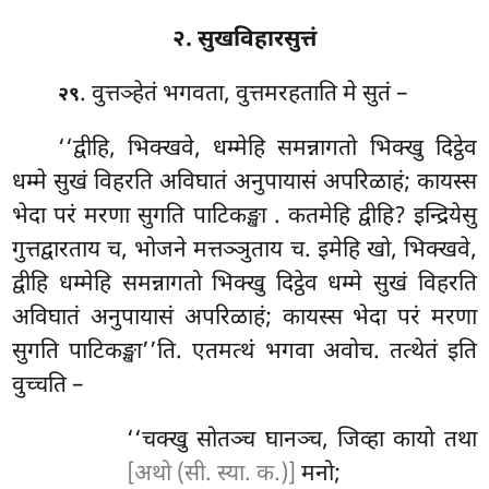
२. सुखविहारसुत्तं
. वुत्तञ्हेतं
भगवता, वुत्तमरहताति मे सुतं –
२९
‘‘द्वीहि, भिक्खवे, धम्मेहि समन्नागतो भिक्खु दिट्ठेव
धम्मे सुखं विहरति अविघातं अनुपायासं अपरिळाहं; कायस्स
भेदा परं मरणा सुगति
पाटिकङ्खा
. कतमेहि द्वीहि? इन्द्रियेसु
गुत्तद्वारताय च, भोजने मत्तञ्ञुताय च. इमेहि खो, भिक्खवे,
द्वीहि धम्मेहि समन्नागतो भिक्खु दिट्ठेव धम्मे सुखं विहरति
अविघातं अनुपायासं अपरिळाहं; कायस्स भेदा परं मरणा
सुगति पाटिकङ्खा’’ति. एतमत्थं भगवा अवोच. तत्थेतं इति
वुच्चति –
‘‘चक्खु सोतञ्च घानञ्च, जिव्हा कायो तथा
[अथो (सी. स्या. क.)]
मनो;