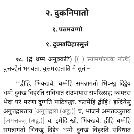
२. दुकनिपातो
१. पठमवग्गो
१. दुक्खविहारसुत्तं
. (द्वे
धम्मे अनुक्कटि)
[( ) स्यामपोत्थके नत्थि]
२८
वुत्तञ्हेतं
भगवता, वुत्तमरहताति मे सुतं –
‘‘द्वीहि, भिक्खवे, धम्मेहि समन्नागतो भिक्खु दिट्ठेव
धम्मे दुक्खं विहरति सविघातं सउपायासं
सपरिळाहं; कायस्स
भेदा परं मरणा दुग्गति पाटिकङ्खा. कतमेहि द्वीहि? इन्द्रियेसु
अगुत्तद्वारताय
[अगुत्तद्वारो (अट्ठ.)]
च, भोजने अमत्तञ्ञुताय
[अमत्तञ्ञू (अट्ठ.)]
च. इमेहि खो, भिक्खवे, द्वीहि धम्मेहि
समन्नागतो भिक्खु दिट्ठेव धम्मे दुक्खं विहरति सविधातं