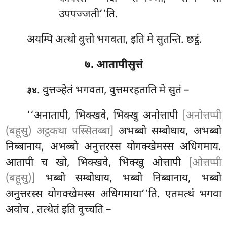
उपपज्जती’’ति.
अयम्पि अत्थो वुत्तो भगवता, इति मे सुतन्ति. छट्ठं.
७. आतापीसुत्तं
. वुत्तञ्हेतं भगवता, वुत्तमरहताति मे सुतं –
३४
‘‘अनातापी, भिक्खवे, भिक्खु अनोत्तापी
[अनोत्तप्पी
(बहूसु) अट्ठकथा पस्सितब्बा]
अभब्बो सम्बोधाय, अभब्बो
निब्बानाय, अभब्बो अनुत्तरस्स योगक्खेमस्स अधिगमाय.
आतापी च खो, भिक्खवे, भिक्खु ओत्तापी
[ओत्तप्पी
(बहूसु)]
भब्बो सम्बोधाय, भब्बो निब्बानाय, भब्बो
अनुत्तरस्स योगक्खेमस्स अधिगमाया’’ति. एतमत्थं भगवा
अवोच
. तत्थेतं इति वुच्चति –