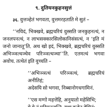
९. दुतियनकुहनसुत्तं
. वुत्तञ्हेतं भगवता, वुत्तमरहताति मे सुतं –
३६
‘‘नयिदं, भिक्खवे, ब्रह्मचरियं वुस्सति जनकुहनत्थं, न
जनलपनत्थं, न लाभसक्कारसिलोकानिसंसत्थं, न ‘इति मं
जनो जानातू’ति. अथ खो इदं, भिक्खवे, ब्रह्मचरियं
वुस्सति
अभिञ्ञत्थञ्चेव परिञ्ञत्थञ्चा’’ति. एतमत्थं भगवा
अवोच. तत्थेतं इति वुच्चति –
‘‘अभिञ्ञत्थं परिञ्ञत्थं, ब्रह्मचरियं
अनीतिहं;
अदेसयि सो भगवा, निब्बानोगधगामिनं.
‘‘एस मग्गो महत्तेहि, अनुयातो महेसिभि;