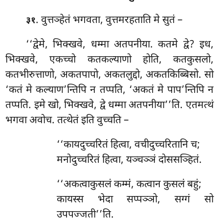
. वुत्तञ्हेतं
भगवता, वुत्तमरहताति मे सुतं –
३१
‘‘द्वेमे, भिक्खवे, धम्मा अतपनीया. कतमे द्वे? इध,
भिक्खवे, एकच्चो कतकल्याणो होति, कतकुसलो,
कतभीरुत्ताणो, अकतपापो, अकतलुद्दो, अकतकिब्बिसो. सो
‘कतं मे कल्याण’न्तिपि न तप्पति, ‘अकतं मे पाप’न्तिपि न
तप्पति. इमे खो, भिक्खवे, द्वे
धम्मा अतपनीया’’ति. एतमत्थं
भगवा अवोच. तत्थेतं इति वुच्चति –
‘‘कायदुच्चरितं हित्वा, वचीदुच्चरितानि च;
मनोदुच्चरितं हित्वा, यञ्चञ्ञं दोससञ्हितं.
‘‘अकत्वाकुसलं कम्मं, कत्वान कुसलं बहुं;
कायस्स भेदा सप्पञ्ञो, सग्गं सो
उपपज्जती’’ति.