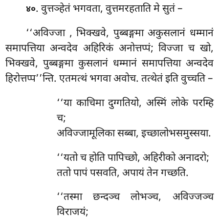
. वुत्तञ्हेतं भगवता, वुत्तमरहताति मे सुतं –
४०
‘‘अविज्जा
, भिक्खवे, पुब्बङ्गमा अकुसलानं धम्मानं
समापत्तिया अन्वदेव अहिरिकं अनोत्तप्पं; विज्जा च खो,
भिक्खवे, पुब्बङ्गमा कुसलानं धम्मानं
समापत्तिया अन्वदेव
हिरोत्तप्प’’न्ति. एतमत्थं भगवा अवोच. तत्थेतं इति वुच्चति –
‘‘या काचिमा दुग्गतियो, अस्मिं लोके परम्हि
च;
अविज्जामूलिका सब्बा, इच्छालोभसमुस्सया.
‘‘यतो च होति पापिच्छो, अहिरीको अनादरो;
ततो पापं पसवति, अपायं तेन गच्छति.
‘‘तस्मा छन्दञ्च लोभञ्च, अविज्जञ्च
विराजयं;