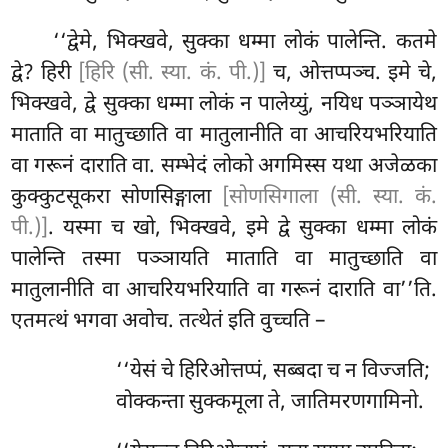
‘‘द्वेमे, भिक्खवे, सुक्का धम्मा लोकं पालेन्ति. कतमे
द्वे? हिरी
[हिरि (सी. स्या. कं. पी.)]
च, ओत्तप्पञ्च. इमे चे,
भिक्खवे, द्वे सुक्का धम्मा लोकं न पालेय्युं, नयिध पञ्ञायेथ
माताति वा मातुच्छाति वा मातुलानीति वा आचरियभरियाति
वा गरूनं दाराति वा. सम्भेदं लोको अगमिस्स यथा अजेळका
कुक्कुटसूकरा सोणसिङ्गाला
[सोणसिगाला (सी. स्या. कं.
पी.)]
. यस्मा च खो, भिक्खवे, इमे द्वे सुक्का धम्मा लोकं
पालेन्ति तस्मा पञ्ञायति माताति वा मातुच्छाति वा
मातुलानीति वा आचरियभरियाति वा गरूनं दाराति वा’’ति.
एतमत्थं भगवा अवोच. तत्थेतं इति वुच्चति –
‘‘येसं
चे हिरिओत्तप्पं, सब्बदा च न विज्जति;
वोक्कन्ता सुक्कमूला ते, जातिमरणगामिनो.