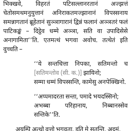
भिक्खवे, विहरतं पटिसल्लानरतानं अज्झत्तं
चेतोसमथमनुयुत्तानं अनिराकतमज्झानानं विपस्सनाय
समन्नागतानं ब्रूहेतानं सुञ्ञागारानं द्विन्नं फलानं अञ्ञतरं फलं
पाटिकङ्खं – दिट्ठेव धम्मे अञ्ञा, सति वा उपादिसेसे
अनागामिता’’ति. एतमत्थं भगवा अवोच. तत्थेतं इति
वुच्चति –
‘‘ये सन्तचित्ता निपका, सतिमन्तो च
[सतिमन्तोव (सी. क.)]
झायिनो;
सम्मा
धम्मं विपस्सन्ति, कामेसु अनपेक्खिनो.
‘‘अप्पमादरता सन्ता, पमादे भयदस्सिनो;
अभब्बा परिहानाय, निब्बानस्सेव
सन्तिके’’ति.
अयम्पि अत्थो वुत्तो भगवता, इति मे सुतन्ति. अट्ठमं.