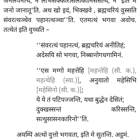
जनलपनत्थं, न लाभसक्कारसिलोकानिसंसत्थं, न ‘इति मं
जनो जानातू’ति. अथ खो इदं, भिक्खवे
, ब्रह्मचरियं वुस्सति
संवरत्थञ्चेव पहानत्थञ्चा’’ति. एतमत्थं भगवा अवोच.
तत्थेतं इति वुच्चति –
‘‘संवरत्थं पहानत्थं, ब्रह्मचरियं अनीतिहं;
अदेसयि सो भगवा, निब्बानोगधगामिनं.
‘‘एस मग्गो महत्तेहि
[महन्तेहि (सी. क.),
महत्थेहि (स्या.)]
, अनुयातो
महेसिभि
[महेसिनो (सी. क.)]
;
ये ये तं पटिपज्जन्ति, यथा बुद्धेन देसितं;
दुक्खस्सन्तं करिस्सन्ति,
सत्थुसासनकारिनो’’ति.
अयम्पि
अत्थो वुत्तो भगवता, इति मे सुतन्ति. अट्ठमं.