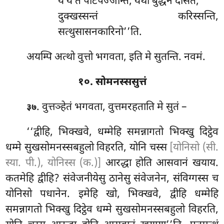
ये ये तं पटिपज्जन्ति, यथा बुद्धेन देसितं;
दुक्खस्सन्तं करिस्सन्ति,
सत्थुसासनकारिनो’’ति.
अयम्पि अत्थो वुत्तो भगवता, इति मे सुतन्ति. नवमं.
१०. सोमनस्ससुत्तं
. वुत्तञ्हेतं भगवता, वुत्तमरहताति मे सुतं –
३७
‘‘द्वीहि, भिक्खवे, धम्मेहि समन्नागतो भिक्खु
दिट्ठेव
धम्मे सुखसोमनस्सबहुलो विहरति, योनि चस्स
[योनिसो (सी.
स्या. पी.), योनिस्स (क.)]
आरद्धा होति आसवानं खयाय.
कतमेहि
द्वीहि? संवेजनीयेसु ठानेसु संवेजनेन, संविग्गस्स च
योनिसो पधानेन. इमेहि खो, भिक्खवे, द्वीहि धम्मेहि
समन्नागतो भिक्खु दिट्ठेव धम्मे सुखसोमनस्सबहुलो विहरति,