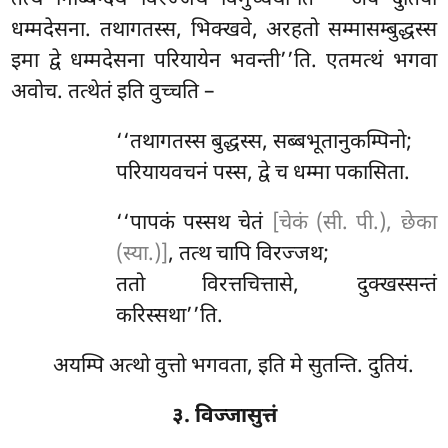
तत्थ निब्बिन्दथ विरज्जथ विमुच्चथा’ति – अयं दुतिया
धम्मदेसना. तथागतस्स, भिक्खवे, अरहतो सम्मासम्बुद्धस्स
इमा द्वे धम्मदेसना परियायेन भवन्ती’’ति. एतमत्थं भगवा
अवोच. तत्थेतं इति वुच्चति –
‘‘तथागतस्स बुद्धस्स, सब्बभूतानुकम्पिनो;
परियायवचनं पस्स, द्वे च धम्मा पकासिता.
‘‘पापकं
पस्सथ चेतं
[चेकं (सी. पी.), छेका
(स्या.)]
, तत्थ चापि विरज्जथ;
ततो विरत्तचित्तासे, दुक्खस्सन्तं
करिस्सथा’’ति.
अयम्पि अत्थो वुत्तो भगवता, इति मे सुतन्ति. दुतियं.
३. विज्जासुत्तं