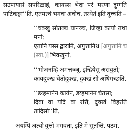
सउपायासं सपरिळाहं; कायस्स भेदा परं मरणा दुग्गति
पाटिकङ्खा’’ति. एतमत्थं भगवा अवोच. तत्थेतं इति वुच्चति –
‘‘चक्खु सोतञ्च घानञ्च, जिव्हा कायो तथा
मनो;
एतानि यस्स द्वारानि, अगुत्तानिध
[अगुत्तानि च
(स्या.)]
भिक्खुनो.
‘‘भोजनम्हि अमत्तञ्ञू, इन्द्रियेसु असंवुतो;
कायदुक्खं चेतोदुक्खं, दुक्खं सो अधिगच्छति.
‘‘डय्हमानेन कायेन, डय्हमानेन चेतसा;
दिवा वा यदि वा रत्तिं, दुक्खं विहरति
तादिसो’’ति.
अयम्पि अत्थो वुत्तो भगवता, इति मे सुतन्ति. पठमं.