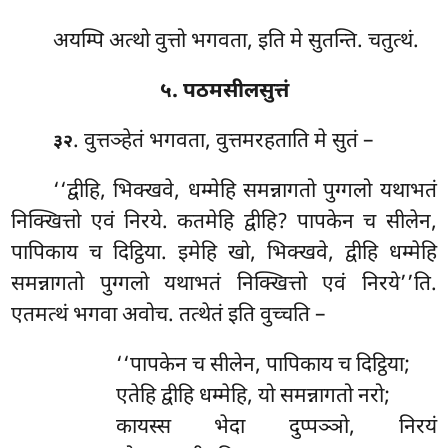
अयम्पि अत्थो वुत्तो भगवता, इति मे सुतन्ति. चतुत्थं.
५. पठमसीलसुत्तं
. वुत्तञ्हेतं भगवता, वुत्तमरहताति मे सुतं –
३२
‘‘द्वीहि, भिक्खवे, धम्मेहि समन्नागतो पुग्गलो यथाभतं
निक्खित्तो एवं निरये. कतमेहि द्वीहि? पापकेन च सीलेन,
पापिकाय च दिट्ठिया. इमेहि खो, भिक्खवे, द्वीहि धम्मेहि
समन्नागतो पुग्गलो यथाभतं निक्खित्तो एवं निरये’’ति.
एतमत्थं भगवा अवोच. तत्थेतं
इति वुच्चति –
‘‘पापकेन
च सीलेन, पापिकाय च दिट्ठिया;
एतेहि द्वीहि धम्मेहि, यो समन्नागतो नरो;
कायस्स भेदा दुप्पञ्ञो, निरयं