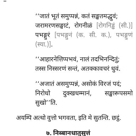
–
‘‘जातं भूतं समुप्पन्नं, कतं सङ्खतमद्धुवं;
जरामरणसङ्घाटं, रोगनीळं
[रोगनिड्ढं (सी.)]
पभङ्गुरं
[पभङ्गुनं (क. सी. क.), पभङ्गुणं
(स्या.)]
.
‘‘आहारनेत्तिप्पभवं, नालं तदभिनन्दितुं;
तस्स निस्सरणं सन्तं, अतक्कावचरं धुवं.
‘‘अजातं असमुप्पन्नं, असोकं विरजं पदं;
निरोधो
दुक्खधम्मानं, सङ्खारूपसमो
सुखो’’ति.
अयम्पि अत्थो वुत्तो भगवता, इति मे सुतन्ति. छट्ठं.
७. निब्बानधातुसुत्तं