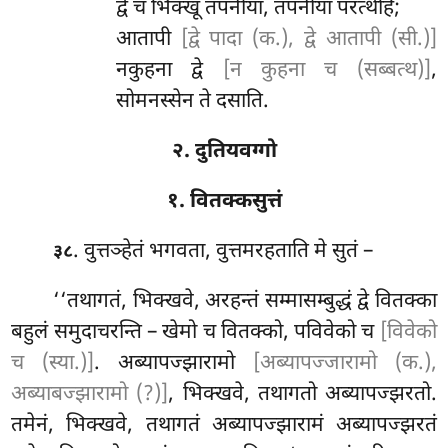
द्वे च भिक्खू तपनीया, तपनीया परत्थेहि;
आतापी
[द्वे पादा (क.), द्वे आतापी (सी.)]
नकुहना द्वे
[न कुहना च (सब्बत्थ)]
,
सोमनस्सेन ते दसाति.
२. दुतियवग्गो
१. वितक्कसुत्तं
. वुत्तञ्हेतं भगवता, वुत्तमरहताति मे सुतं –
३८
‘‘तथागतं, भिक्खवे, अरहन्तं सम्मासम्बुद्धं द्वे वितक्का
बहुलं समुदाचरन्ति – खेमो च वितक्को, पविवेको च
[विवेको
च (स्या.)]
. अब्यापज्झारामो
[अब्यापज्जारामो (क.),
अब्याबज्झारामो (?)]
, भिक्खवे, तथागतो अब्यापज्झरतो.
तमेनं, भिक्खवे, तथागतं अब्यापज्झारामं अब्यापज्झरतं