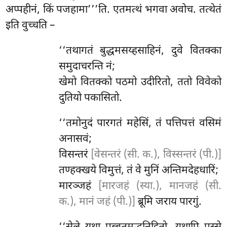
अप्पहीनं, किं पजहामा’’’ति. एतमत्थं भगवा अवोच. तत्थेतं
इति वुच्चति –
‘‘तथागतं बुद्धमसय्हसाहिनं, दुवे वितक्का
समुदाचरन्ति नं;
खेमो वितक्को पठमो उदीरितो, ततो विवेको
दुतियो पकासितो.
‘‘तमोनुदं
पारगतं महेसिं, तं पत्तिपत्तं वसिमं
अनासवं;
विसन्तरं
[वेसन्तरं (सी. क.), विस्सन्तरं (पी.)]
तण्हक्खये विमुत्तं, तं वे मुनिं अन्तिमदेहधारिं;
मारञ्जहं
[मारजहं (स्या.), मानजहं (सी.
क.), मानं जहं (पी.)]
ब्रूमि जराय पारगुं.