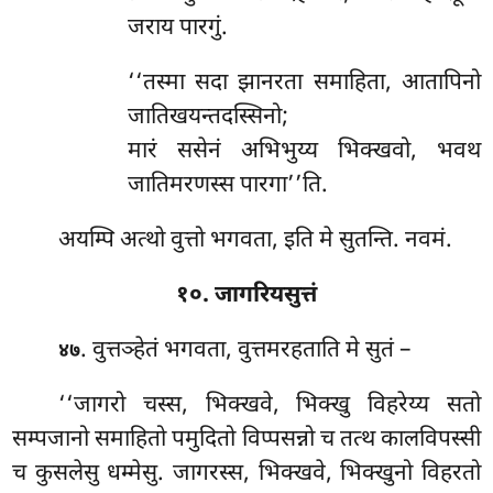
जराय पारगुं.
‘‘तस्मा सदा झानरता समाहिता, आतापिनो
जातिखयन्तदस्सिनो;
मारं ससेनं अभिभुय्य भिक्खवो, भवथ
जातिमरणस्स पारगा’’ति.
अयम्पि अत्थो वुत्तो भगवता, इति मे सुतन्ति. नवमं.
१०. जागरियसुत्तं
. वुत्तञ्हेतं
भगवता, वुत्तमरहताति मे सुतं –
४७
‘‘जागरो चस्स, भिक्खवे, भिक्खु विहरेय्य सतो
सम्पजानो समाहितो पमुदितो विप्पसन्नो च तत्थ कालविपस्सी
च कुसलेसु धम्मेसु. जागरस्स, भिक्खवे, भिक्खुनो विहरतो