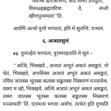
‘‘येसञ्च हिरिओत्तप्पं, सदा सम्मा उपट्ठिता;
विरूळ्हब्रह्मचरिया
ते, सन्तो
खीणपुनब्भवा’’ति.
अयम्पि अत्थो वुत्तो भगवता, इति मे सुतन्ति. पञ्चमं.
६. अजातसुत्तं
. वुत्तञ्हेतं भगवता, वुत्तमरहताति मे सुतं –
४३
‘‘अत्थि, भिक्खवे
, अजातं अभूतं अकतं असङ्खतं. नो
चेतं, भिक्खवे, अभविस्स अजातं अभूतं अकतं असङ्खतं,
नयिध जातस्स भूतस्स कतस्स सङ्खतस्स निस्सरणं पञ्ञायेथ.
यस्मा च खो, भिक्खवे, अत्थि अजातं अभूतं अकतं असङ्खतं,
तस्मा जातस्स भूतस्स
कतस्स सङ्खतस्स निस्सरणं
पञ्ञायती’’ति. एतमत्थं भगवा अवोच. तत्थेतं इति वुच्चति