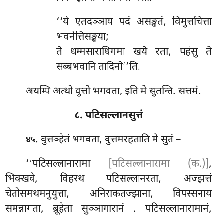
‘‘ये एतदञ्ञाय पदं असङ्खतं, विमुत्तचित्ता
भवनेत्तिसङ्खया;
ते धम्मसाराधिगमा खये रता, पहंसु ते
सब्बभवानि तादिनो’’ति.
अयम्पि अत्थो वुत्तो भगवता, इति मे सुतन्ति. सत्तमं.
८. पटिसल्लानसुत्तं
. वुत्तञ्हेतं भगवता, वुत्तमरहताति मे सुतं –
४५
‘‘पटिसल्लानारामा
[पटिसल्लानारामा (क.)]
,
भिक्खवे, विहरथ पटिसल्लानरता, अज्झत्तं
चेतोसमथमनुयुत्ता, अनिराकतज्झाना, विपस्सनाय
समन्नागता, ब्रूहेता सुञ्ञागारानं
. पटिसल्लानारामानं,