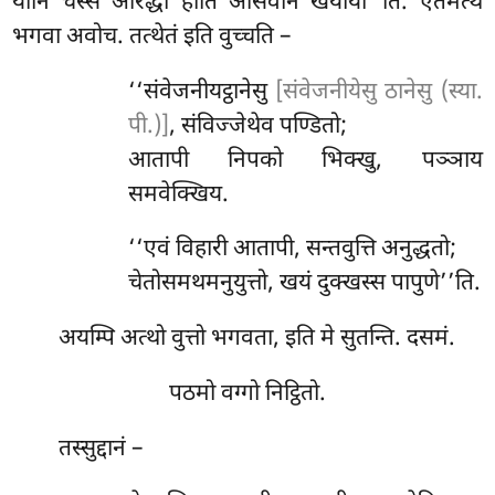
योनि चस्स आरद्धा होति आसवानं खयाया’’ति. एतमत्थं
भगवा अवोच. तत्थेतं इति वुच्चति –
‘‘संवेजनीयट्ठानेसु
[संवेजनीयेसु ठानेसु (स्या.
पी.)]
, संविज्जेथेव पण्डितो;
आतापी
निपको भिक्खु, पञ्ञाय
समवेक्खिय.
‘‘एवं विहारी आतापी, सन्तवुत्ति अनुद्धतो;
चेतोसमथमनुयुत्तो, खयं दुक्खस्स पापुणे’’ति.
अयम्पि अत्थो वुत्तो भगवता, इति मे सुतन्ति. दसमं.
पठमो वग्गो निट्ठितो.
तस्सुद्दानं
–