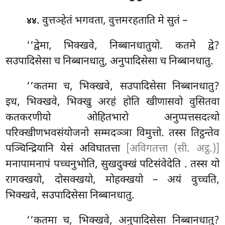
. वुत्तञ्हेतं भगवता, वुत्तमरहताति मे सुतं –
४४
‘‘द्वेमा, भिक्खवे, निब्बानधातुयो. कतमे द्वे?
सउपादिसेसा च निब्बानधातु, अनुपादिसेसा च निब्बानधातु.
‘‘कतमा
च, भिक्खवे, सउपादिसेसा निब्बानधातु?
इध, भिक्खवे, भिक्खु अरहं होति खीणासवो वुसितवा
कतकरणीयो ओहितभारो अनुप्पत्तसदत्थो
परिक्खीणभवसंयोजनो सम्मदञ्ञा विमुत्तो. तस्स तिट्ठन्तेव
पञ्चिन्द्रियानि येसं अविघातत्ता
[अविगतत्ता (सी. अट्ठ.)]
मनापामनापं पच्चनुभोति, सुखदुक्खं पटिसंवेदेति
. तस्स यो
रागक्खयो, दोसक्खयो, मोहक्खयो – अयं वुच्चति,
भिक्खवे, सउपादिसेसा निब्बानधातु.
‘‘कतमा च, भिक्खवे, अनुपादिसेसा निब्बानधातु?