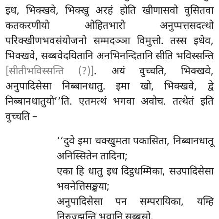
इध, भिक्खवे, भिक्खु अरहं होति खीणासवो वुसितवा
कतकरणीयो ओहितभारो अनुप्पत्तसदत्थो
परिक्खीणभवसंयोजनो सम्मदञ्ञा विमुत्तो. तस्स इधेव,
भिक्खवे, सब्बवेदयितानि अनभिनन्दितानि सीति भविस्सन्ति
[सीतीभविस्सन्ति (?)]
. अयं वुच्चति, भिक्खवे,
अनुपादिसेसा निब्बानधातु. इमा खो, भिक्खवे, द्वे
निब्बानधातुयो’’ति. एतमत्थं भगवा अवोच. तत्थेतं इति
वुच्चति –
‘‘दुवे
इमा चक्खुमता पकासिता, निब्बानधातू
अनिस्सितेन तादिना;
एका हि धातु इध दिट्ठधम्मिका, सउपादिसेसा
भवनेत्तिसङ्खया;
अनुपादिसेसा
पन सम्परायिका, यम्हि
निरुज्झन्ति भवानि सब्बसो.