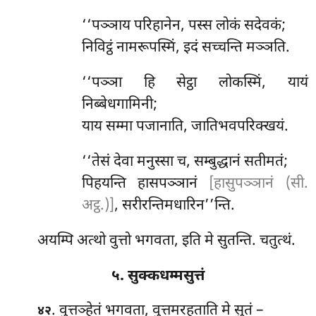
‘‘पञ्ञाय परिहानेन, पस्स लोकं सदेवकं;
निविट्ठं नामरूपस्मिं, इदं सच्चन्ति मञ्ञति.
‘‘पञ्ञा हि सेट्ठा लोकस्मिं, यायं
निब्बेधगामिनी;
याय
सम्मा पजानाति, जातिभवपरिक्खयं.
‘‘तेसं
देवा मनुस्सा च, सम्बुद्धानं सतीमतं;
पिहयन्ति
हासपञ्ञानं
[हासुपञ्ञानं (सी.
अट्ठ.)]
, सरीरन्तिमधारिन’’न्ति.
अयम्पि अत्थो वुत्तो भगवता, इति मे सुतन्ति. चतुत्थं.
५. सुक्कधम्मसुत्तं
. वुत्तञ्हेतं भगवता, वुत्तमरहताति मे सुतं –
४२