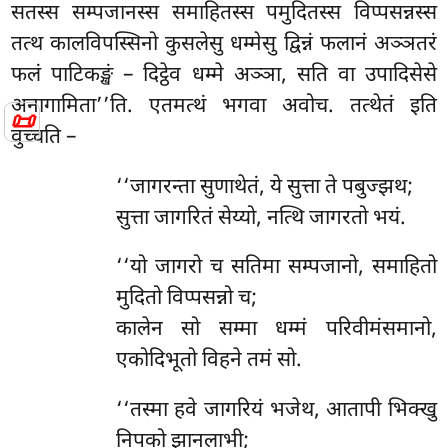
सतस्स सम्पजानस्स समाहितस्स पमुदितस्स विप्पसन्नस्स
तत्थ कालविपस्सिनो कुसलेसु धम्मेसु द्विन्नं फलानं अञ्ञतरं
फलं पाटिकङ्खं – दिट्ठेव धम्मे अञ्ञा, सति वा उपादिसेसे
अनागामिता’’ति. एतमत्थं भगवा अवोच. तत्थेतं इति
📜
वुच्चति –
‘‘जागरन्ता सुणाथेतं, ये सुत्ता ते पबुज्झथ;
सुत्ता जागरितं सेय्यो, नत्थि जागरतो भयं.
‘‘यो
जागरो च सतिमा सम्पजानो, समाहितो
मुदितो विप्पसन्नो च;
कालेन
सो सम्मा धम्मं परिवीमंसमानो,
एकोदिभूतो विहने तमं सो.
‘‘तस्मा हवे जागरियं भजेथ, आतापी भिक्खु
निपको झानलाभी;