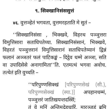
९. सिक्खानिसंससुत्तं
. वुत्तञ्हेतं भगवता, वुत्तमरहताति मे सुतं –
४६
‘‘सिक्खानिसंसा
, भिक्खवे, विहरथ पञ्ञुत्तरा
विमुत्तिसारा सताधिपतेय्या. सिक्खानिसंसानं, भिक्खवे,
विहरतं पञ्ञुत्तरानं विमुत्तिसारानं सताधिपतेय्यानं द्विन्नं
फलानं अञ्ञतरं फलं पाटिकङ्खं – दिट्ठेव धम्मे अञ्ञा, सति
वा उपादिसेसे अनागामिता’’ति. एतमत्थं भगवा अवोच.
तत्थेतं इति वुच्चति –
‘‘परिपुण्णसिक्खं
[परिपुण्णसेखं (सी.),
परिपुण्णसेक्खं (स्या.)]
अपहानधम्मं,
पञ्ञुत्तरं
जातिखयन्तदस्सिं;
तं वे मुनिं अन्तिमदेहधारिं, मारञ्जहं ब्रूमि