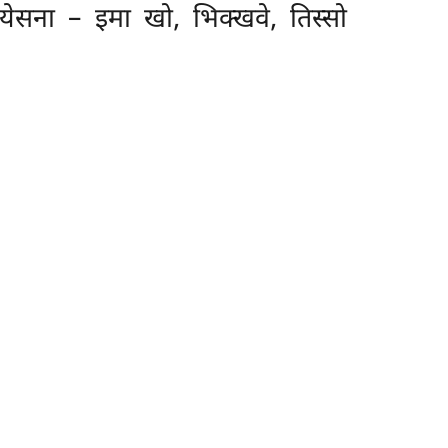
ियेसना – इमा खो, भिक्खवे, तिस्सो