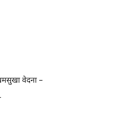
्खमसुखा वेदना –
–