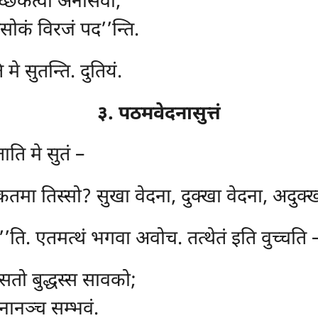
च्छिकत्वा अनासवो;
 असोकं विरजं पद’’न्ति.
मे सुतन्ति. दुतियं.
३. पठमवेदनासुत्तं
ाति मे सुतं –
 कतमा तिस्सो? सुखा वेदना, दुक्खा वेदना, अदुक
’’ति. एतमत्थं भगवा अवोच. तत्थेतं इति वुच्चति 
सतो बुद्धस्स सावको;
नानञ्च सम्भवं.