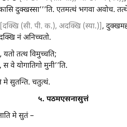
सि दुक्खस्सा’’’ति. एतमत्थं भगवा अवोच. तत्थेत
[दक्खि (सी. पी. क.), अदक्खि (स्या.)]
, दुक्खमद
दक्खि नं अनिच्चतो.
ु, यतो तत्थ विमुच्चति;
 स वे योगातिगो मुनी’’ति.
मे सुतन्ति. चतुत्थं.
५. पठमएसनासुत्तं
ाति मे सुतं –