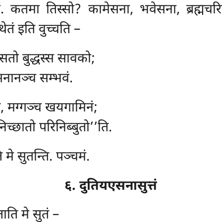
ा. कतमा तिस्सो? कामेसना, भवेसना, ब्रह्मचर
तं इति वुच्चति –
सतो बुद्धस्स सावको;
नानञ्च सम्भवं.
ति, मग्गञ्च खयगामिनं;
च्छातो परिनिब्बुतो’’ति.
 मे सुतन्ति. पञ्चमं.
६. दुतियएसनासुत्तं
ताति मे सुतं –