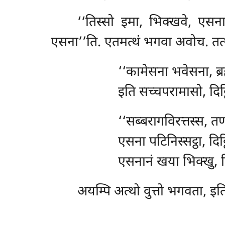
‘‘तिस्सो इमा, भिक्खवे, एसन
एसना’’ति. एतमत्थं भगवा अवोच. तत्थे
‘‘कामेसना भवेसना, ब्
इति सच्चपरामासो, दिट्ठ
‘‘सब्बरागविरत्तस्स, तण
एसना
पटिनिस्सट्ठा, दिट
एसनानं खया भिक्खु, 
अयम्पि अत्थो वुत्तो भगवता, इति म