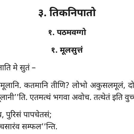
३. तिकनिपातो
१. पठमवग्गो
१. मूलसुत्तं
ाति मे सुतं –
लमूलानि. कतमानि तीणि? लोभो अकुसलमूलं, द
नी’’ति. एतमत्थं भगवा अवोच. तत्थेतं इति वुच
 पुरिसं पापचेतसं;
तचसारंव सम्फल’’न्ति.