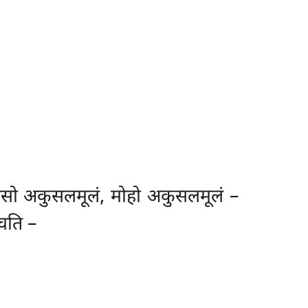
ोसो अकुसलमूलं, मोहो अकुसलमूलं –
्चति –