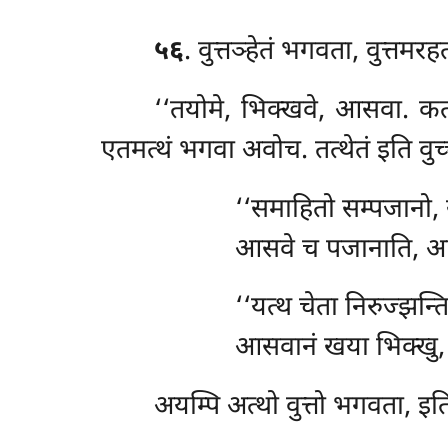
५६
. वुत्तञ्हेतं भगवता, वुत्तमरह
‘‘तयोमे, भिक्खवे, आसवा. क
एतमत्थं भगवा अवोच. तत्थेतं इति वुच
‘‘समाहितो
सम्पजानो, 
आसवे च पजानाति, आस
‘‘यत्थ
चेता निरुज्झन्त
आसवानं खया भिक्खु, न
अयम्पि अत्थो वुत्तो भगवता, इति 