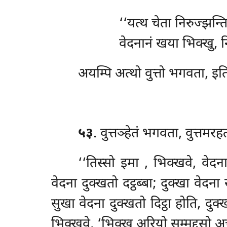
‘‘यत्थ चेता निरुज्झन्
वेदनानं खया भिक्खु, नि
अयम्पि अत्थो वुत्तो भगवता, इति
५३
. वुत्तञ्हेतं
भगवता, वुत्तमरहत
‘‘तिस्सो इमा
, भिक्खवे, वेदन
वेदना दुक्खतो दट्ठब्बा; दुक्खा वेदन
सुखा वेदना दुक्खतो दिट्ठा होति, दुक
भिक्खवे, ‘भिक्खु अरियो सम्मद्दसो अच