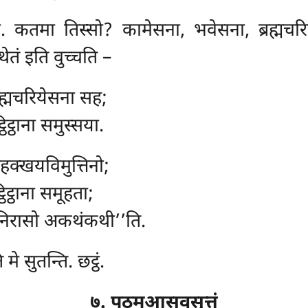
ा. कतमा तिस्सो? कामेसना, भवेसना, ब्रह्मच
तं इति वुच्चति –
रह्मचरियेसना सह;
िट्ठाना समुस्सया.
्हक्खयविमुत्तिनो;
्ठिट्ठाना समूहता;
निरासो अकथंकथी’’ति.
े सुतन्ति. छट्ठं.
७. पठमआसवसुत्तं