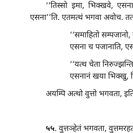
‘‘तिस्सो इमा, भिक्खवे, एसन
एसना’’ति. एतमत्थं भगवा अवोच. तत्थे
‘‘समाहितो सम्पजानो, 
एसना
च पजानाति, एस
‘‘यत्थ चेता निरुज्झन्
एसनानं खया भिक्खु, नि
अयम्पि अत्थो वुत्तो भगवता, इति
५५
. वुत्तञ्हेतं भगवता, वुत्तमरह