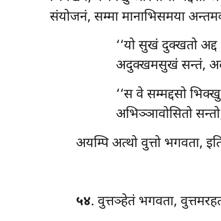
संयोजनं, सम्मा मानाभिसमया अन्तमका
‘‘यो सुखं दुक्खतो अद्द
अदुक्खमसुखं सन्तं, अ
‘‘स वे सम्मद्दसो भिक्ख
अभिञ्ञावोसितो सन्तो,
अयम्पि अत्थो वुत्तो भगवता, इति 
५४
. वुत्तञ्हेतं
भगवता, वुत्तमरहत