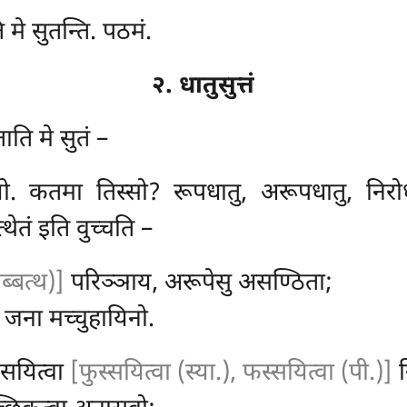
 मे सुतन्ति. पठमं.
२. धातुसुत्तं
ाति मे सुतं –
ुयो. कतमा तिस्सो? रूपधातु, अरूपधातु, निर
ेतं इति वुच्चति –
ब्बत्थ)]
परिञ्ञाय, अरूपेसु असण्ठिता;
ते जना मच्चुहायिनो.
ुसयित्वा
[फुस्सयित्वा (स्या.), फस्सयित्वा (पी.)]
न