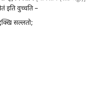
ं इति वुच्चति –
्दक्खि सल्लतो;