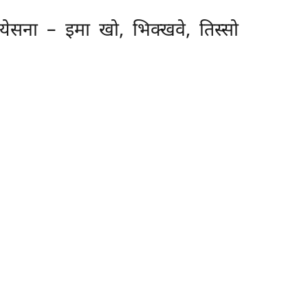
रियेसना
– इमा खो, भिक्खवे, तिस्सो