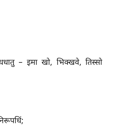
ोधधातु – इमा खो, भिक्खवे, तिस्सो
िरूपधिं;