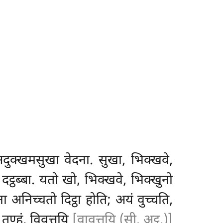
अदुक्खमसुखा वेदना. सुखा, भिक्खवे,
 दट्ठब्बा. यतो खो, भिक्खवे, भिक्खुनो
ा अनिच्चतो दिट्ठा होति; अयं वुच्चति,
 तण्हं, विवत्तयि
[वावत्तयि (सी. अट्ठ.)]