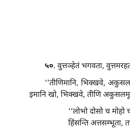
५०
. वुत्तञ्हेतं
भगवता, वुत्तमरहत
‘‘तीणिमानि, भिक्खवे, अकुस
इमानि खो, भिक्खवे, तीणि अकुसलमूला
‘‘लोभो दोसो च मोहो च,
हिंसन्ति अत्तसम्भूता, 