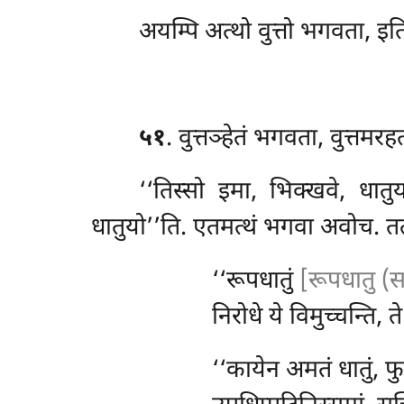
अयम्पि अत्थो वुत्तो भगवता, इति
५१
. वुत्तञ्हेतं
भगवता, वुत्तमरहत
‘‘तिस्सो इमा, भिक्खवे, धात
धातुयो’’ति. एतमत्थं भगवा अवोच. तत्थ
‘‘रूपधातुं
[रूपधातु (स
निरोधे
ये विमुच्चन्ति, 
‘‘कायेन
अमतं धातुं, फ