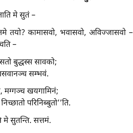
ताति मे सुतं –
तमे तयो? कामासवो, भवासवो, अविज्जासवो – 
्चति –
सतो बुद्धस्स सावको;
वानञ्च सम्भवं.
ि, मग्गञ्च खयगामिनं;
िच्छातो परिनिब्बुतो’’ति.
मे सुतन्ति. सत्तमं.