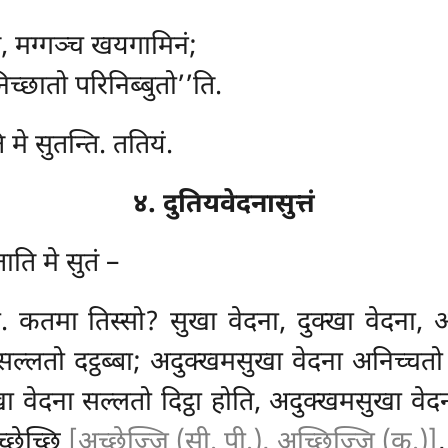
ति, मग्गञ्च खयगामिनं;
च्छातो परिनिब्बुतो’’ति.
 मे सुतन्ति. ततियं.
४. दुतियवेदनासुत्तं
ाति मे सुतं –
ा. कतमा तिस्सो? सुखा वेदना, दुक्खा वेदना, 
ा सल्लतो दट्ठब्बा; अदुक्खमसुखा वेदना अनिच्चतो
्खा वेदना सल्लतो दिट्ठा होति, अदुक्खमसुखा वेदन
्छेच्छि
[अच्छेज्जि (सी. पी.), अच्छिज्जि (क.)]
,