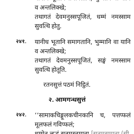
व अन्तलिक्खे;
तथागतं देवमनुस्सपूजितं, धम्मं नमस्साम
सुवत्थि होतु.
.
यानीध भूतानि समागतानि, भुम्मानि वा यानि
२४१
व अन्तलिक्खे;
तथागतं देवमनुस्सपूजितं, सङ्घं नमस्साम
सुवत्थि होतूति.
रतनसुत्तं पठमं निट्ठितं.
२. आमगन्धसुत्तं
.
‘‘सामाकचिङ्गूलकचीनकानि
च, पत्तप्फलं
२४२
मूलफलं गविप्फलं;