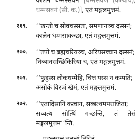
कालेन धम्मस्सवनं
[धम्मसवणं (कत्थचि),
धम्मसवनं (सी. क.)]
, एतं मङ्गलमुत्तमं.
.
‘‘खन्ती च सोवचस्सता, समणानञ्च दस्सनं;
२६९
कालेन धम्मसाकच्छा, एतं मङ्गलमुत्तमं.
.
‘‘तपो च ब्रह्मचरियञ्च, अरियसच्चान दस्सनं;
२७०
निब्बानसच्छिकिरिया च, एतं मङ्गलमुत्तमं.
.
‘‘फुट्ठस्स लोकधम्मेहि, चित्तं यस्स न कम्पति;
२७१
असोकं विरजं खेमं, एतं मङ्गलमुत्तमं.
.
‘‘एतादिसानि कत्वान, सब्बत्थमपराजिता;
२७२
सब्बत्थ सोत्थिं गच्छन्ति, तं तेसं
मङ्गलमुत्तम’’न्ति.