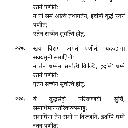
रतनं पणीतं;
न नो समं अत्थि तथागतेन, इदम्पि बुद्धे रतनं
पणीतं;
एतेन सच्चेन सुवत्थि होतु.
.
खयं विरागं अमतं पणीतं, यदज्झगा
२२७
सक्यमुनी समाहितो;
न तेन धम्मेन समत्थि किञ्चि, इदम्पि धम्मे
रतनं पणीतं;
एतेन सच्चेन सुवत्थि होतु.
.
यं बुद्धसेट्ठो परिवण्णयी सुचिं,
२२८
समाधिमानन्तरिकञ्ञमाहु;
समाधिना
तेन समो न विज्जति, इदम्पि धम्मे
रतनं पणीतं;