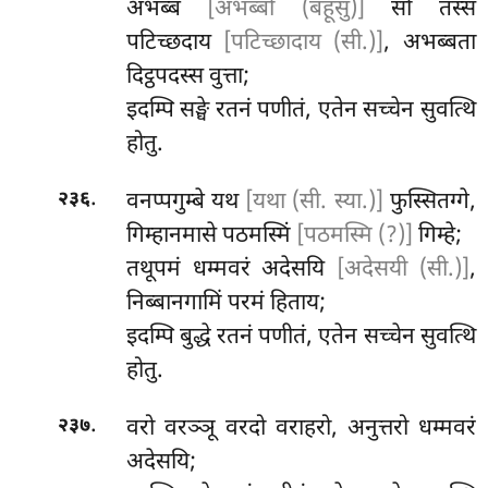
अभब्ब
[अभब्बो (बहूसु)]
सो तस्स
पटिच्छदाय
[पटिच्छादाय (सी.)]
, अभब्बता
दिट्ठपदस्स वुत्ता;
इदम्पि सङ्घे रतनं पणीतं, एतेन सच्चेन सुवत्थि
होतु.
.
वनप्पगुम्बे यथ
[यथा (सी. स्या.)]
फुस्सितग्गे,
२३६
गिम्हानमासे पठमस्मिं
[पठमस्मि (?)]
गिम्हे;
तथूपमं धम्मवरं अदेसयि
[अदेसयी (सी.)]
,
निब्बानगामिं परमं हिताय;
इदम्पि बुद्धे रतनं पणीतं, एतेन सच्चेन सुवत्थि
होतु.
.
वरो वरञ्ञू वरदो वराहरो, अनुत्तरो धम्मवरं
२३७
अदेसयि;