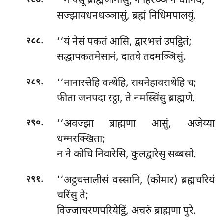
‘‘न
पसू ब्राह्मणानासुं, न हिरञ्ञं न धानियं;
२८७
सज्झायधनधञ्ञासुं, ब्रह्मं निधिमपालयुं.
.
‘‘यं
नेसं पकतं आसि, द्वारभत्तं उपट्ठितं;
२८८
सद्धापकतमेसानं, दातवे तदमञ्ञिसुं.
.
‘‘नानारत्तेहि
वत्थेहि, सयनेहावसथेहि च;
२८९
फीता जनपदा रट्ठा, ते नमस्सिंसु ब्राह्मणे.
.
‘‘अवज्झा ब्राह्मणा आसुं, अजेय्या
२९०
धम्मरक्खिता;
न ने कोचि निवारेसि, कुलद्वारेसु सब्बसो.
.
‘‘अट्ठचत्तालीसं वस्सानि, (कोमार) ब्रह्मचरियं
२९१
चरिंसु ते;
विज्जाचरणपरियेट्ठिं, अचरुं ब्राह्मणा पुरे.