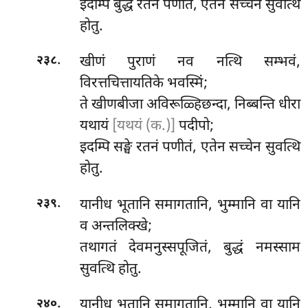
इदम्पि बुद्धे रतनं पणीतं, एतेन सच्चेन सुवत्थि
होतु.
.
खीणं
पुराणं नव नत्थि सम्भवं,
२३८
विरत्तचित्तायतिके भवस्मिं;
ते खीणबीजा अविरूळ्हिछन्दा, निब्बन्ति
धीरा
यथायं
[यथयं (क.)]
पदीपो;
इदम्पि सङ्घे रतनं पणीतं, एतेन सच्चेन सुवत्थि
होतु.
.
यानीध
भूतानि समागतानि, भुम्मानि वा यानि
२३९
व अन्तलिक्खे;
तथागतं देवमनुस्सपूजितं, बुद्धं नमस्साम
सुवत्थि होतु.
.
यानीध भूतानि समागतानि, भुम्मानि वा यानि
२४०