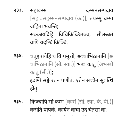
.
सहावस्स दस्सनसम्पदाय
२३३
[सहावसद्दस्सनसम्पदाय (क.)]
, तयस्सु धम्मा
जहिता भवन्ति;
सक्कायदिट्ठि
विचिकिच्छितञ्च, सीलब्बतं
वापि यदत्थि किञ्चि.
.
चतूहपायेहि
च विप्पमुत्तो, छच्चाभिठानानि
[छ
२३४
चाभिठानानि (सी. स्या.)]
भब्ब कातुं
[अभब्बो
कातुं (सी.)]
;
इदम्पि सङ्घे रतनं पणीतं, एतेन सच्चेन सुवत्थि
होतु.
.
किञ्चापि सो कम्म
[कम्मं (सी. स्या. कं. पी.)]
२३५
करोति पापकं, कायेन वाचा उद चेतसा वा;