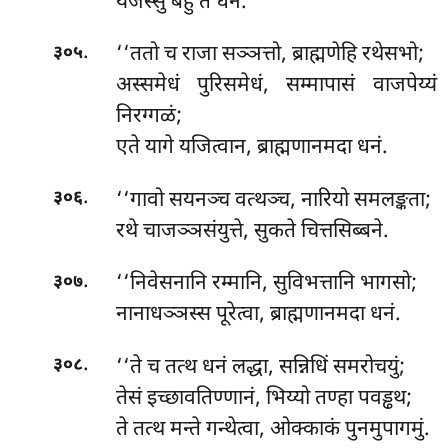
यजस्सु बहु ते धनं.
.
‘‘ततो च राजा सञ्ञत्तो, ब्राह्मणेहि रथेसभो;
३०५
अस्समेधं पुरिसमेधं, सम्मापासं वाजपेय्यं
निरग्गळं;
एते
यागे यजित्वान, ब्राह्मणानमदा धनं.
.
‘‘गावो सयनञ्च वत्थञ्च, नारियो समलङ्कता;
३०६
रथे चाजञ्ञसंयुत्ते, सुकते चित्तसिब्बने.
.
‘‘निवेसनानि रम्मानि, सुविभत्तानि भागसो;
३०७
नानाधञ्ञस्स पूरेत्वा, ब्राह्मणानमदा धनं.
.
‘‘ते
च तत्थ धनं लद्धा, सन्निधिं समरोचयुं;
३०८
तेसं इच्छावतिण्णानं, भिय्यो तण्हा पवड्ढथ;
ते तत्थ मन्ते गन्थेत्वा, ओक्काकं पुनमुपागमुं.