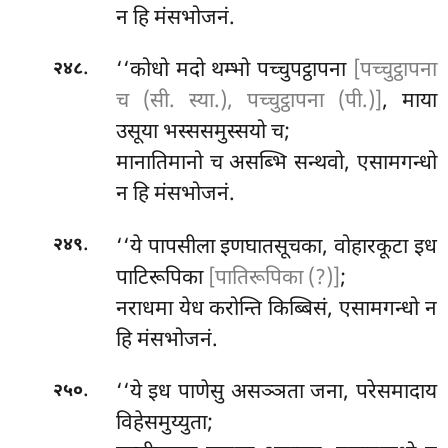
न हि मंसभोजनं.
.
‘‘कोधो
मदो थम्भो पच्चुपट्ठापना
[पच्चुट्ठापना
२४८
च (सी. स्या.), पच्चुट्ठापना (पी.)]
, माया
उसूया भस्ससमुस्सयो च;
मानातिमानो च असब्भि सन्थवो, एसामगन्धो
न हि मंसभोजनं.
.
‘‘ये पापसीला इणघातसूचका, वोहारकूटा इध
२४९
पाटिरूपिका
[पातिरूपिका (?)]
;
नराधमा येध करोन्ति किब्बिसं, एसामगन्धो न
हि मंसभोजनं.
.
‘‘ये
इध पाणेसु असञ्ञता जना, परेसमादाय
२५०
विहेसमुय्युता;