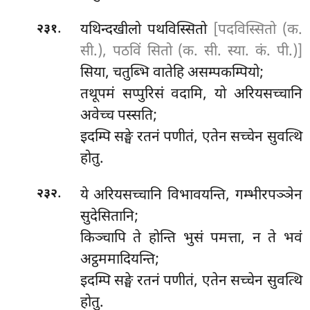
.
यथिन्दखीलो पथविस्सितो
[पदविस्सितो (क.
२३१
सी.), पठविं सितो (क. सी. स्या. कं. पी.)]
सिया, चतुब्भि वातेहि असम्पकम्पियो;
तथूपमं सप्पुरिसं वदामि, यो अरियसच्चानि
अवेच्च पस्सति;
इदम्पि सङ्घे रतनं पणीतं, एतेन सच्चेन सुवत्थि
होतु.
.
ये अरियसच्चानि विभावयन्ति, गम्भीरपञ्ञेन
२३२
सुदेसितानि;
किञ्चापि ते होन्ति भुसं पमत्ता, न ते भवं
अट्ठममादियन्ति;
इदम्पि सङ्घे रतनं पणीतं, एतेन
सच्चेन सुवत्थि
होतु.