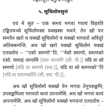
मङ्गलसुत्तं चतुत्थं निट्ठितं.
५. सूचिलोमसुत्तं
एवं
मे सुतं – एकं समयं भगवा गयायं विहरति
टङ्कितमञ्चे सूचिलोमस्स यक्खस्स भवने. तेन खो पन
समयेन
खरो च यक्खो सूचिलोमो च यक्खो भगवतो अविदूरे
अतिक्कमन्ति. अथ खो खरो यक्खो सूचिलोमं यक्खं
एतदवोच – ‘‘एसो समणो’’ति. ‘‘नेसो समणो, समणको
एसो. यावाहं जानामि
[याव जानामि (सी. पी.)]
यदि वा सो
समणो
[यदि वा समणो (स्या.)]
, यदि वा सो समणको’’ति
[यदि वा समणकोति (सी. स्या. पी.)]
.
अथ खो सूचिलोमो यक्खो येन भगवा तेनुपसङ्कमि;
उपसङ्कमित्वा भगवतो कायं उपनामेसि. अथ खो भगवा कायं
अपनामेसि. अथ खो सूचिलोमो यक्खो भगवन्तं एतदवोच
–