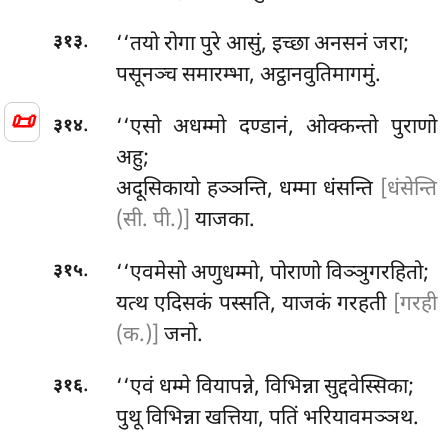
.
‘‘तयो रोगा पुरे आसुं, इच्छा अनसनं जरा;
३१३
पसूनञ्च समारम्भा, अट्ठानवुतिमागमुं.
📜
.
‘‘एसो
अधम्मो दण्डानं, ओक्कन्तो पुराणो
३१४
अहु;
अदूसिकायो हञ्ञन्ति, धम्मा धंसन्ति
[धंसेन्ति
(सी. पी.)]
याजका.
.
‘‘एवमेसो अणुधम्मो, पोराणो विञ्ञुगरहितो;
३१५
यत्थ एदिसकं पस्सति, याजकं गरहती
[गरही
(क.)]
जनो.
.
‘‘एवं धम्मे वियापन्ने, विभिन्ना सुद्दवेस्सिका;
३१६
पुथू विभिन्ना खत्तिया, पतिं भरियावमञ्ञथ.