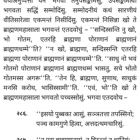
वयोअनुप्पत्ता येन भगवा तेनुपसङ्कमिंसु; उपसङ्कमित्वा
भगवता सद्धिं सम्मोदिंसु. सम्मोदनीयं कथं सारणीयं
वीतिसारेत्वा एकमन्तं निसीदिंसु. एकमन्तं निसिन्ना खो ते
ब्राह्मणमहासाला भगवन्तं एतदवोचुं – ‘‘सन्दिस्सन्ति नु खो,
भो गोतम, एतरहि ब्राह्मणा पोराणानं ब्राह्मणानं
ब्राह्मणधम्मे’’ति? ‘‘न खो, ब्राह्मणा, सन्दिस्सन्ति एतरहि
ब्राह्मणा पोराणानं ब्राह्मणानं ब्राह्मणधम्मे’’ति. ‘‘साधु नो भवं
गोतमो पोराणानं ब्राह्मणानं ब्राह्मणधम्मं भासतु, सचे भोतो
गोतमस्स अगरू’’ति. ‘‘तेन हि, ब्राह्मणा, सुणाथ, साधुकं
मनसि करोथ, भासिस्सामी’’ति. ‘‘एवं, भो’’ति खो ते
ब्राह्मणमहासाला भगवतो पच्चस्सोसुं. भगवा एतदवोच –
.
‘‘इसयो पुब्बका आसुं, सञ्ञतत्ता तपस्सिनो;
२८६
पञ्च कामगुणे हित्वा, अत्तदत्थमचारिसुं.
.