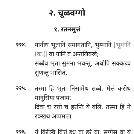
२. चूळवग्गो
१. रतनसुत्तं
.
यानीध
भूतानि समागतानि, भुम्मानि
[भूमानि
२२४
(क.)]
वा यानि व अन्तलिक्खे;
सब्बेव भूता सुमना भवन्तु, अथोपि सक्कच्च
सुणन्तु भासितं.
.
तस्मा हि भूता निसामेथ सब्बे, मेत्तं करोथ
२२५
मानुसिया पजाय;
दिवा च रत्तो च हरन्ति ये बलिं, तस्मा हि ने
रक्खथ अप्पमत्ता.
.
यं किञ्चि वित्तं इध वा हुरं वा, सग्गेसु वा यं
२२६