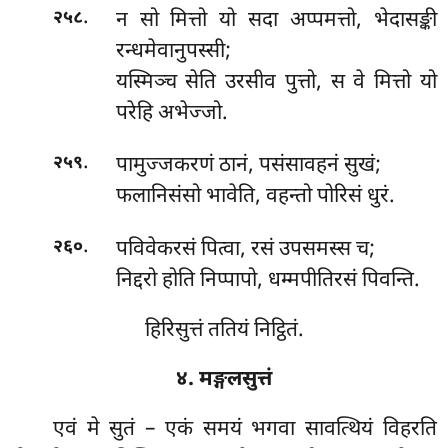
.
न
सो मित्तो यो सदा अप्पमत्तो, भेदासङ्की
२५८
रन्धमेवानुपस्सी;
यस्मिञ्च सेति उरसीव पुत्तो, स वे मित्तो यो
परेहि अभेज्जो.
.
पामुज्जकरणं ठानं, पसंसावहनं सुखं;
२५९
फलानिसंसो भावेति, वहन्तो पोरिसं धुरं.
.
पविवेकरसं पित्वा, रसं उपसमस्स च;
२६०
निद्दरो
होति निप्पापो, धम्मपीतिरसं पिवन्ति.
हिरिसुत्तं ततियं निट्ठितं.
४. मङ्गलसुत्तं
एवं
मे सुतं – एकं समयं भगवा सावत्थियं विहरति