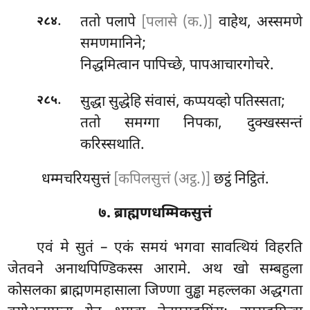
.
ततो पलापे
[पलासे (क.)]
वाहेथ, अस्समणे
२८४
समणमानिने;
निद्धमित्वान पापिच्छे, पापआचारगोचरे.
.
सुद्धा
सुद्धेहि संवासं, कप्पयव्हो पतिस्सता;
२८५
ततो समग्गा निपका, दुक्खस्सन्तं
करिस्सथाति.
धम्मचरियसुत्तं
[कपिलसुत्तं (अट्ठ.)]
छट्ठं निट्ठितं.
७. ब्राह्मणधम्मिकसुत्तं
एवं
मे सुतं – एकं समयं भगवा सावत्थियं विहरति
जेतवने अनाथपिण्डिकस्स आरामे. अथ खो सम्बहुला
कोसलका ब्राह्मणमहासाला जिण्णा वुड्ढा महल्लका अद्धगता