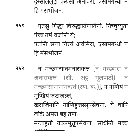
दुस्सीललुद्दा फरुसा अनादरा, एसामगन्धो
न
हि मंसभोजनं.
.
‘‘एतेसु गिद्धा विरुद्धातिपातिनो, निच्चुय्युता
२५१
पेच्च तमं वजन्ति ये;
पतन्ति सत्ता निरयं अवंसिरा, एसामगन्धो न
हि मंसभोजनं.
.
‘‘न मच्छमंसानमनासकत्तं
[न मच्छमंसं न
२५२
अनासकत्तं (सी. अट्ठ मूलपाठो), न
मंच्छमंसानानासकत्तं (स्या. क.)]
, न नग्गियं न
मुण्डियं जटाजल्लं;
खराजिनानि नाग्गिहुत्तस्सुपसेवना, ये वापि
लोके अमरा बहू तपा;
मन्ताहुती यञ्ञमुतूपसेवना, सोधेन्ति मच्चं