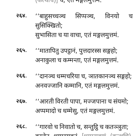
(कत्थचि)]
च, एतं मङ्गलमुत्तमं.
.
‘‘बाहुसच्चञ्च
सिप्पञ्च, विनयो च
२६४
सुसिक्खितो;
सुभासिता च या वाचा, एतं मङ्गलमुत्तमं.
.
‘‘मातापितु उपट्ठानं, पुत्तदारस्स सङ्गहो;
२६५
अनाकुला
च कम्मन्ता, एतं मङ्गलमुत्तमं.
.
‘‘दानञ्च धम्मचरिया च, ञातकानञ्च सङ्गहो;
२६६
अनवज्जानि कम्मानि, एतं मङ्गलमुत्तमं.
.
‘‘आरती विरती पापा, मज्जपाना च संयमो;
२६७
अप्पमादो च धम्मेसु, एतं मङ्गलमुत्तमं.
.
‘‘गारवो
च निवातो च, सन्तुट्ठि च कतञ्ञुता;
२६८