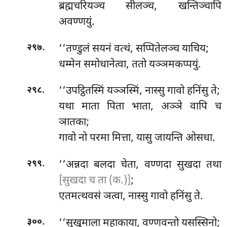
ब्रह्मचरियञ्च सीलञ्च, खन्तिञ्चापि
अवण्णयुं.
.
‘‘तण्डुलं सयनं वत्थं, सप्पितेलञ्च याचिय;
२९७
धम्मेन समोधानेत्वा, ततो यञ्ञमकप्पयुं.
.
‘‘उपट्ठितस्मिं
यञ्ञस्मिं, नास्सु गावो हनिंसु ते;
२९८
यथा माता पिता भाता, अञ्ञे वापि च
ञातका;
गावो नो परमा मित्ता, यासु जायन्ति ओसधा.
.
‘‘अन्नदा
बलदा चेता, वण्णदा सुखदा तथा
२९९
[सुखदा च ता (क.)]
;
एतमत्थवसं ञत्वा, नास्सु गावो हनिंसु ते.
.
‘‘सुखुमाला
महाकाया, वण्णवन्तो यसस्सिनो;
३००