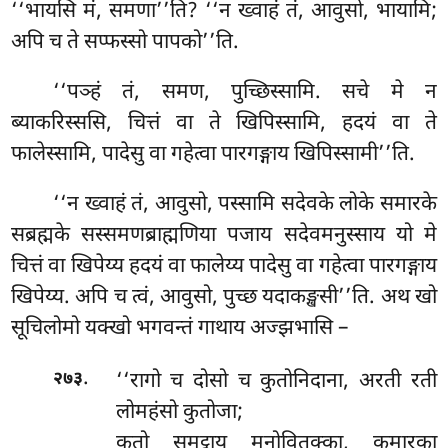
‘‘भायसि मं, समणा’’ति? ‘‘न ख्वाहं तं, आवुसो, भायामि;
अपि च ते सप्फस्सो पापको’’ति.
‘‘पञ्हं तं, समण, पुच्छिस्सामि. सचे मे न
ब्याकरिस्ससि, चित्तं वा ते खिपिस्सामि, हदयं वा ते
फालेस्सामि, पादेसु वा गहेत्वा पारगङ्गाय खिपिस्सामी’’ति.
‘‘न ख्वाहं तं, आवुसो, पस्सामि सदेवके लोके समारके
सब्रह्मके सस्समणब्राह्मणिया पजाय सदेवमनुस्साय यो मे
चित्तं वा खिपेय्य हदयं वा फालेय्य पादेसु वा गहेत्वा पारगङ्गाय
खिपेय्य. अपि च त्वं, आवुसो, पुच्छ यदाकङ्खसी’’ति. अथ खो
सूचिलोमो यक्खो भगवन्तं गाथाय अज्झभासि –
.
‘‘रागो च दोसो च कुतोनिदाना, अरती
रती
२७३
लोमहंसो कुतोजा;
कुतो समुट्ठाय मनोवितक्का, कुमारका