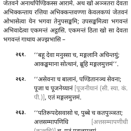
जेतवने अनाथपिण्डिकस्स आरामे. अथ खो अञ्ञतरा देवता
अभिक्कन्ताय रत्तिया अभिक्कन्तवण्णा केवलकप्पं जेतवनं
ओभासेत्वा येन भगवा तेनुपसङ्कमि; उपसङ्कमित्वा भगवन्तं
अभिवादेत्वा एकमन्तं अट्ठासि. एकमन्तं ठिता खो सा देवता
भगवन्तं गाथाय अज्झभासि –
.
‘‘बहू देवा मनुस्सा च, मङ्गलानि अचिन्तयुं;
२६१
आकङ्खमाना सोत्थानं, ब्रूहि मङ्गलमुत्तमं’’.
.
‘‘असेवना
च बालानं, पण्डितानञ्च सेवना;
२६२
पूजा च पूजनेय्यानं
[पूजनीयानं (सी. स्या. कं.
पी.)]
, एतं मङ्गलमुत्तमं.
.
‘‘पतिरूपदेसवासो च, पुब्बे च कतपुञ्ञता;
२६३
अत्तसम्मापणिधि
[अत्तसम्मापणीधी