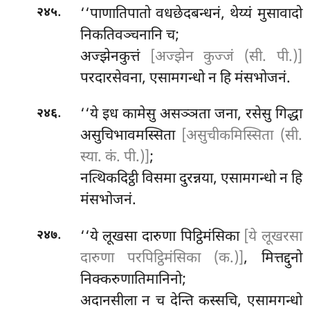
.
‘‘पाणातिपातो
वधछेदबन्धनं, थेय्यं मुसावादो
२४५
निकतिवञ्चनानि च;
अज्झेनकुत्तं
[अज्झेन कुज्जं (सी. पी.)]
परदारसेवना, एसामगन्धो न हि मंसभोजनं.
.
‘‘ये
इध कामेसु असञ्ञता जना, रसेसु गिद्धा
२४६
असुचिभावमस्सिता
[असुचीकमिस्सिता (सी.
स्या. कं. पी.)]
;
नत्थिकदिट्ठी विसमा दुरन्नया, एसामगन्धो न हि
मंसभोजनं.
.
‘‘ये लूखसा दारुणा पिट्ठिमंसिका
[ये लूखरसा
२४७
दारुणा परपिट्ठिमंसिका (क.)]
, मित्तद्दुनो
निक्करुणातिमानिनो;
अदानसीला न च देन्ति कस्सचि, एसामगन्धो