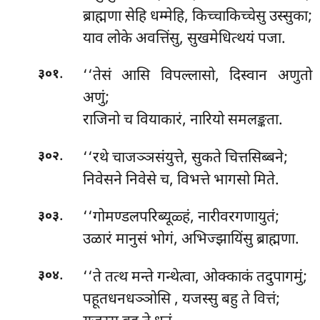
ब्राह्मणा सेहि धम्मेहि, किच्चाकिच्चेसु उस्सुका;
याव लोके अवत्तिंसु, सुखमेधित्थयं पजा.
.
‘‘तेसं आसि विपल्लासो, दिस्वान अणुतो
३०१
अणुं;
राजिनो च वियाकारं, नारियो समलङ्कता.
.
‘‘रथे चाजञ्ञसंयुत्ते, सुकते चित्तसिब्बने;
३०२
निवेसने निवेसे च, विभत्ते भागसो मिते.
.
‘‘गोमण्डलपरिब्यूळ्हं, नारीवरगणायुतं;
३०३
उळारं मानुसं भोगं, अभिज्झायिंसु ब्राह्मणा.
.
‘‘ते तत्थ मन्ते गन्थेत्वा, ओक्काकं तदुपागमुं;
३०४
पहूतधनधञ्ञोसि
, यजस्सु बहु ते वित्तं;