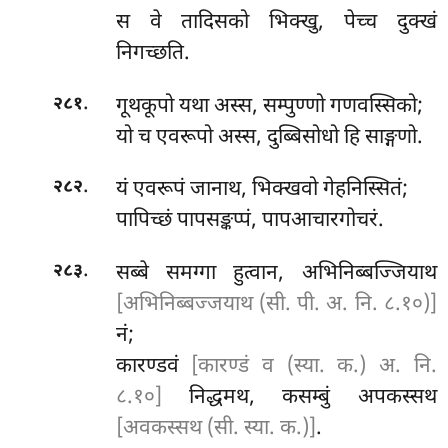
स वे तादिसको भिक्खु, पेच्च दुक्खं
निगच्छति.
.
गूथकूपो यथा अस्स, सम्पुण्णो गणवस्सिको;
२८१
यो च एवरूपो अस्स, दुब्बिसोधो हि साङ्गणो.
.
यं एवरूपं जानाथ, भिक्खवो गेहनिस्सितं;
२८२
पापिच्छं पापसङ्कप्पं, पापआचारगोचरं.
.
सब्बे
समग्गा हुत्वान, अभिनिब्बज्जियाथ
२८३
[अभिनिब्बज्जयाथ (सी. पी. अ. नि. ८.१०)]
नं;
कारण्डवं
[कारण्डं व (स्या. क.) अ. नि.
८.१०]
निद्धमथ, कसम्बुं अपकस्सथ
[अवकस्सथ (सी. स्या. क.)]
.