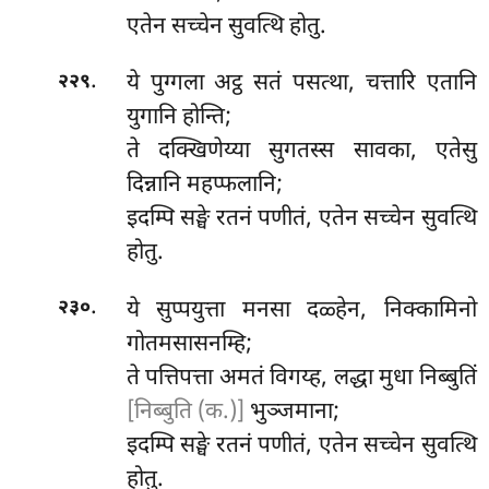
एतेन सच्चेन सुवत्थि होतु.
.
ये
पुग्गला अट्ठ सतं पसत्था, चत्तारि एतानि
२२९
युगानि होन्ति;
ते दक्खिणेय्या सुगतस्स सावका, एतेसु
दिन्नानि महप्फलानि;
इदम्पि सङ्घे रतनं पणीतं, एतेन
सच्चेन सुवत्थि
होतु.
.
ये
सुप्पयुत्ता मनसा दळ्हेन, निक्कामिनो
२३०
गोतमसासनम्हि;
ते पत्तिपत्ता अमतं विगय्ह, लद्धा मुधा निब्बुतिं
[निब्बुति (क.)]
भुञ्जमाना;
इदम्पि सङ्घे रतनं पणीतं, एतेन सच्चेन सुवत्थि
होतु.