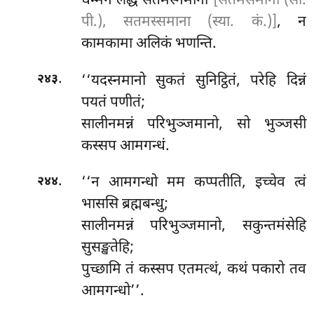
धम्मेन लद्धं सतमस्नमाना
[सतमसमाना (सी.
पी.), सतमस्समाना (स्या. कं.)]
, न
कामकामा अलिकं भणन्ति.
.
‘‘यदस्नमानो सुकतं सुनिट्ठितं, परेहि दिन्नं
२४३
पयतं पणीतं;
सालीनमन्नं
परिभुञ्जमानो, सो भुञ्जसी
कस्सप आमगन्धं.
.
‘‘न
आमगन्धो मम कप्पतीति, इच्चेव त्वं
२४४
भाससि ब्रह्मबन्धु;
सालीनमन्नं परिभुञ्जमानो, सकुन्तमंसेहि
सुसङ्खतेहि;
पुच्छामि तं कस्सप एतमत्थं, कथं पकारो तव
आमगन्धो’’.