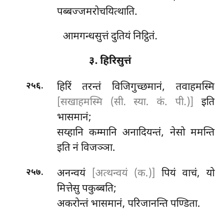
पब्बज्जमरोचयित्थाति.
आमगन्धसुत्तं दुतियं निट्ठितं.
३. हिरिसुत्तं
.
हिरिं
तरन्तं विजिगुच्छमानं, तवाहमस्मि
२५६
[सखाहमस्मि (सी. स्या. कं. पी.)]
इति
भासमानं;
सय्हानि कम्मानि अनादियन्तं, नेसो ममन्ति
इति नं विजञ्ञा.
.
अनन्वयं
[अत्थन्वयं (क.)]
पियं वाचं, यो
२५७
मित्तेसु पकुब्बति;
अकरोन्तं भासमानं, परिजानन्ति पण्डिता.