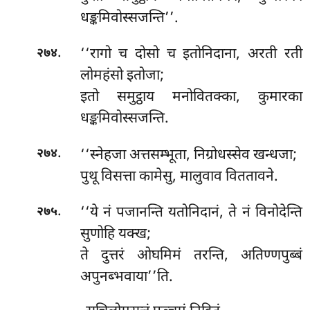
धङ्कमिवोस्सजन्ति’’.
.
‘‘रागो च दोसो च इतोनिदाना, अरती रती
२७४
लोमहंसो इतोजा;
इतो समुट्ठाय मनोवितक्का, कुमारका
धङ्कमिवोस्सजन्ति.
.
‘‘स्नेहजा
अत्तसम्भूता, निग्रोधस्सेव खन्धजा;
२७४
पुथू विसत्ता कामेसु, मालुवाव विततावने.
.
‘‘ये नं पजानन्ति यतोनिदानं, ते नं विनोदेन्ति
२७५
सुणोहि यक्ख;
ते दुत्तरं ओघमिमं तरन्ति, अतिण्णपुब्बं
अपुनब्भवाया’’ति.