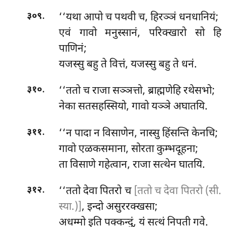
.
‘‘यथा आपो च पथवी च, हिरञ्ञं धनधानियं;
३०९
एवं गावो मनुस्सानं, परिक्खारो सो हि
पाणिनं;
यजस्सु बहु ते वित्तं, यजस्सु बहु ते धनं.
.
‘‘ततो च राजा सञ्ञत्तो, ब्राह्मणेहि रथेसभो;
३१०
नेका सतसहस्सियो, गावो यञ्ञे अघातयि.
.
‘‘न
पादा न विसाणेन, नास्सु हिंसन्ति केनचि;
३११
गावो एळकसमाना, सोरता कुम्भदूहना;
ता विसाणे गहेत्वान, राजा सत्थेन घातयि.
.
‘‘ततो
देवा पितरो च
[ततो च देवा पितरो (सी.
३१२
स्या.)]
, इन्दो असुररक्खसा;
अधम्मो इति पक्कन्दुं, यं सत्थं निपती गवे.