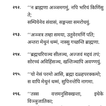
.
‘‘न ब्राह्मणा अञ्ञमगमुं, नपि भरियं किणिंसु
२९२
ते;
सम्पियेनेव संवासं, सङ्गन्त्वा समरोचयुं.
.
‘‘अञ्ञत्र तम्हा समया, उतुवेरमणिं पति;
२९३
अन्तरा मेथुनं धम्मं, नास्सु गच्छन्ति ब्राह्मणा.
.
‘‘ब्रह्मचरियञ्च सीलञ्च, अज्जवं मद्दवं तपं;
२९४
सोरच्चं अविहिंसञ्च, खन्तिञ्चापि अवण्णयुं.
.
‘‘यो
नेसं परमो आसि, ब्रह्मा दळ्हपरक्कमो;
२९५
स वापि मेथुनं धम्मं, सुपिनन्तेपि नागमा.
.
‘‘तस्स वत्तमनुसिक्खन्ता, इधेके
२९६
विञ्ञुजातिका;