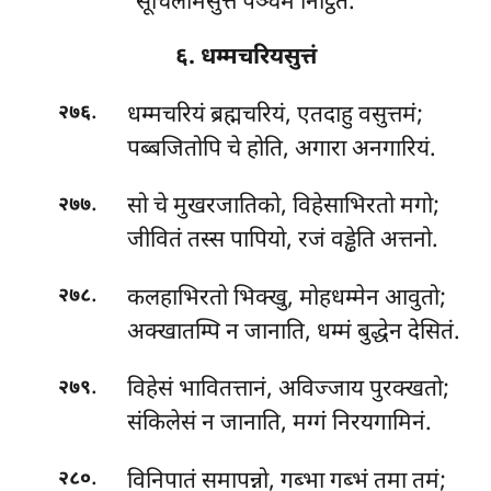
सूचिलोमसुत्तं पञ्चमं निट्ठितं.
६. धम्मचरियसुत्तं
.
धम्मचरियं
ब्रह्मचरियं, एतदाहु वसुत्तमं;
२७६
पब्बजितोपि चे होति, अगारा अनगारियं.
.
सो चे मुखरजातिको, विहेसाभिरतो मगो;
२७७
जीवितं
तस्स पापियो, रजं वड्ढेति अत्तनो.
.
कलहाभिरतो भिक्खु, मोहधम्मेन आवुतो;
२७८
अक्खातम्पि न जानाति, धम्मं बुद्धेन देसितं.
.
विहेसं भावितत्तानं, अविज्जाय पुरक्खतो;
२७९
संकिलेसं न जानाति, मग्गं निरयगामिनं.
.
विनिपातं समापन्नो, गब्भा गब्भं तमा तमं;
२८०