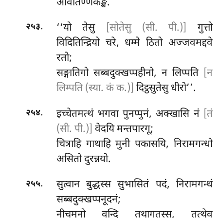
अवितिण्णकङ्खं.
.
‘‘यो तेसु
[सोतेसु (सी. पी.)]
गुत्तो
२५३
विदितिन्द्रियो चरे, धम्मे ठितो अज्जवमद्दवे
रतो;
सङ्गातिगो सब्बदुक्खप्पहीनो, न लिप्पति
[न
लिम्पति (स्या. कं क.)]
दिट्ठसुतेसु धीरो’’.
.
इच्चेतमत्थं भगवा पुनप्पुनं, अक्खासि नं
[तं
२५४
(सी. पी.)]
वेदयि मन्तपारगू;
चित्राहि गाथाहि मुनी पकासयि, निरामगन्धो
असितो दुरन्नयो.
.
सुत्वान
बुद्धस्स सुभासितं पदं, निरामगन्धं
२५५
सब्बदुक्खप्पनूदनं;
नीचमनो वन्दि तथागतस्स, तत्थेव