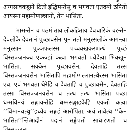
अग्गसावकट्ठाने ठितो इद्धिमन्तेसु च भगवता एतदग्गे ठपितो
आयस्मा महामोग्गल्लानो, तेन भासिता.
भासन्तेन च पठमं ताव लोकहिताय देवचारिकं चरन्तेन
देवलोके देवतानं पुच्छावसेन पुन ततो मनुस्सलोकं आगन्त्वा
मनुस्सानं पुञ्ञफलस्स पच्चक्खकरणत्थं पुच्छं
विस्सज्जनञ्च एकज्झं
कत्वा
भगवतो पवेदेत्वा भिक्खूनं
भासिता, सक्केन पुच्छावसेन, देवताहि तस्स
विस्सज्जनवसेन भासितापि महामोग्गल्लानत्थेरस्स भासिता
एव. एवं भगवता थेरेहि च देवताहि च पुच्छावसेन, देवताहि
तस्सा विस्सज्जनवसेन च तत्थ तत्थ भासिता पच्छा
धम्मविनयं सङ्गायन्तेहि धम्मसङ्गाहकेहि एकतो कत्वा
‘‘विमानवत्थु’’इच्चेव सङ्गहं आरोपिता. अयं तावेत्थ ‘‘केन
भासित’’न्तिआदीनं पदानं सङ्खेपतो साधारणतो च