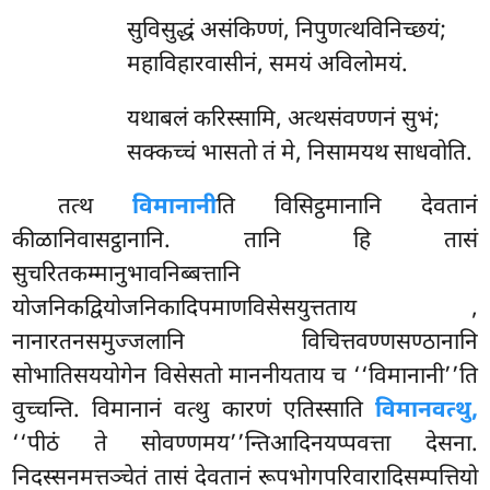
सुविसुद्धं
असंकिण्णं, निपुणत्थविनिच्छयं;
महाविहारवासीनं, समयं अविलोमयं.
यथाबलं करिस्सामि, अत्थसंवण्णनं सुभं;
सक्कच्चं भासतो तं मे, निसामयथ साधवोति.
तत्थ
विमानानी
ति विसिट्ठमानानि देवतानं
कीळानिवासट्ठानानि. तानि हि तासं
सुचरितकम्मानुभावनिब्बत्तानि
योजनिकद्वियोजनिकादिपमाणविसेसयुत्तताय
,
नानारतनसमुज्जलानि विचित्तवण्णसण्ठानानि
सोभातिसययोगेन विसेसतो माननीयताय च ‘‘विमानानी’’ति
वुच्चन्ति. विमानानं वत्थु कारणं एतिस्साति
विमानवत्थु,
‘‘पीठं ते सोवण्णमय’’न्तिआदिनयप्पवत्ता देसना.
निदस्सनमत्तञ्चेतं तासं देवतानं रूपभोगपरिवारादिसम्पत्तियो