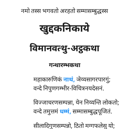
नमो तस्स भगवतो अरहतो सम्मासम्बुद्धस्स
खुद्दकनिकाये
विमानवत्थु-अट्ठकथा
गन्थारम्भकथा
महाकारुणिकं
नाथं,
ञेय्यसागरपारगुं;
वन्दे निपुणगम्भीर-विचित्रनयदेसनं.
विज्जाचरणसम्पन्ना, येन निय्यन्ति लोकतो;
वन्दे तमुत्तमं
धम्मं,
सम्मासम्बुद्धपूजितं.
सीलादिगुणसम्पन्नो, ठितो मग्गफलेसु यो;