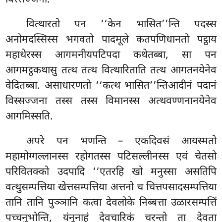
विस्सज्जना.
वित्थारतो पन ‘‘केन भासित’’न्ति पदस्स
अनोमदस्सिस्स भगवतो पादमूले कतपणिधानतो पट्ठाय
महाथेरस्स आगमनीयपटिपदा कथेतब्बा, सा पन
आगमट्ठकथासु तत्थ तत्थ वित्थारिताति तत्थ आगतनयेनेव
वेदितब्बा. असाधारणतो ‘‘कत्थ भासित’’न्तिआदीनं पदानं
विस्सज्जना तस्स तस्स विमानस्स अत्थवण्णनानयेनेव
आगमिस्सति.
अपरे पन भणन्ति – एकदिवसं आयस्मतो
महामोग्गल्लानस्स रहोगतस्स पटिसल्लीनस्स एवं चेतसो
परिवितक्को उदपादि ‘‘एतरहि खो मनुस्सा असतिपि
वत्थुसम्पत्तिया खेत्तसम्पत्तिया अत्तनो च चित्तपसादसम्पत्तिया
तानि तानि पुञ्ञानि कत्वा देवलोके निब्बत्ता उळारसम्पत्तिं
पच्चनुभोन्ति, यंनूनाहं देवचारिकं चरन्तो ता देवता