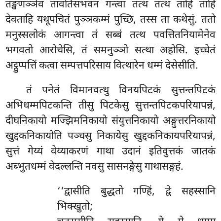
तङ्खणञ्ञेव तावतिंसभवनं गन्त्वा तत्थ तत्थ ताहि ताहि
देवताहि यथूपचितं पुञ्ञकम्मं पुच्छि, तस्स ता कथेसुं. ततो
मनुस्सलोकं आगन्त्वा तं सब्बं तत्थ पवत्तितनियामेनेव
भगवतो आरोचेसि, तं समनुञ्ञो सत्था अहोसि. इच्चेतं
अट्ठुप्पत्तिं कत्वा सम्पत्तपरिसाय वित्थारेन धम्मं देसेसीति.
तं पनेतं विमानवत्थु विनयपिटकं सुत्तन्तपिटकं
अभिधम्मपिटकन्ति तीसु पिटकेसु सुत्तन्तपिटकपरियापन्नं,
दीघनिकायो मज्झिमनिकायो संयुत्तनिकायो अङ्गुत्तरनिकायो
खुद्दकनिकायोति पञ्चसु निकायेसु खुद्दकनिकायपरियापन्नं,
सुत्तं गेय्यं वेय्याकरणं गाथा उदानं इतिवुत्तकं जातकं
अब्भुतधम्मं वेदल्लन्ति नवसु सासनङ्गेसु गाथासङ्गहं.
‘‘द्वासीति बुद्धतो गण्हिं, द्वे सहस्सानि
भिक्खुतो;