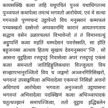
कायसक्खिं कत्वा ताहि यथूपचितं पुञ्ञं यथाधिगतञ्च
पुञ्ञफलं कथापेत्वा तमत्थं भगवतो आरोचेय्यं. एवं मे सत्था
गगनतले पुण्णचन्दं उट्ठापेन्तो विय मनुस्सानं कम्मफलं
पच्चक्खतो दस्सेन्तो अप्पकानम्पि कारानं आयतनगताय
सद्धाय वसेन उळारफलतं विभावेन्तो तं तं विमानवत्थुं
अट्ठुप्पत्तिं कत्वा महतिं धम्मदेसनं पवत्तेस्सति, सा होति
बहुजनस्स
अत्थाय हिताय सुखाय देवमनुस्सान’’न्ति
. सो
आसना वुट्ठहित्वा रत्तदुपट्टं निवासेत्वा अपरं रत्तदुपट्टं एकंसं
कत्वा समन्ततो जातिहिङ्गुलिकधारा विज्जुलता विय
सञ्झापभानुरञ्जितो विय च जङ्गमो अञ्जनगिरिसिखरो,
भगवन्तं उपसङ्कमित्वा अभिवादेत्वा एकमन्तं निसिन्नो अत्तनो
अधिप्पायं आरोचेत्वा भगवता अनुञ्ञातो उट्ठायासना
भगवन्तं अभिवादेत्वा पदक्खिणं कत्वा अभिञ्ञापादकं
चतुत्थज्झानं
समापज्जित्वा, ततो वुट्ठाय इद्धिबलेन