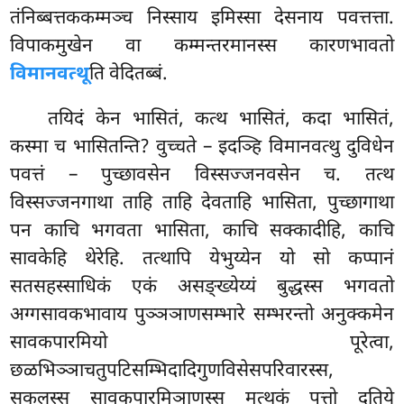
तंनिब्बत्तककम्मञ्च निस्साय इमिस्सा देसनाय पवत्तत्ता.
विपाकमुखेन वा कम्मन्तरमानस्स कारणभावतो
विमानवत्थू
ति वेदितब्बं.
तयिदं केन भासितं, कत्थ भासितं, कदा भासितं,
कस्मा च भासितन्ति? वुच्चते
– इदञ्हि विमानवत्थु दुविधेन
पवत्तं – पुच्छावसेन विस्सज्जनवसेन च. तत्थ
विस्सज्जनगाथा ताहि ताहि देवताहि भासिता, पुच्छागाथा
पन काचि भगवता भासिता, काचि सक्कादीहि, काचि
सावकेहि थेरेहि. तत्थापि येभुय्येन यो सो कप्पानं
सतसहस्साधिकं एकं असङ्ख्येय्यं बुद्धस्स भगवतो
अग्गसावकभावाय पुञ्ञञाणसम्भारे सम्भरन्तो अनुक्कमेन
सावकपारमियो पूरेत्वा,
छळभिञ्ञाचतुपटिसम्भिदादिगुणविसेसपरिवारस्स,
सकलस्स सावकपारमिञाणस्स मत्थकं पत्तो दुतिये