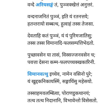
वन्दे
अरियसङ्घं
तं, पुञ्ञक्खेत्तं अनुत्तरं.
वन्दनाजनितं
पुञ्ञं, इति यं रतनत्तये;
हतन्तरायो सब्बत्थ, हुत्वाहं तस्स तेजसा.
देवताहि कतं पुञ्ञं, यं यं पुरिमजातिसु;
तस्स तस्स विमानादि-फलसम्पत्तिभेदतो.
पुच्छावसेन या तासं, विस्सज्जनवसेन च;
पवत्ता देसना कम्म-फलपच्चक्खकारिनी.
विमानवत्थु
इच्चेव, नामेन वसिनो पुरे;
यं खुद्दकनिकायस्मिं, सङ्गायिंसु महेसयो.
तस्साहमवलम्बित्वा, पोराणट्ठकथानयं;
तत्थ तत्थ निदानानि, विभावेन्तो विसेसतो.